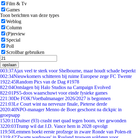
Film & Tv
Games
Toon berichten van deze types
Weblog
Column
(P)review
Special
Poll
Scrollbar gebruiken
opslaan
0
03:37
Ajax veel te sterk voor Shelbourne, maar houdt schade beperkt
0
02:34
Nieuwkomers schitteren bij ruime Europese zege FC Twente
19
22:45
Random Pics van de Dag #1978
8
22:04
Ontslagen bij Halo Studios na Campaign Evolved
8
22:01
PS5-doos waarschuwt voor einde fysieke games
2
21:30
De FOK!Voetbalmanager 2026/2027 is begonnen
2
21:03
Le Court wint na nerveuze finale, Pieterse derde
20
20:40
NPO-manager Menno de Boer geschorst na dickpic in
groepsapp
15
20:11
Duitser (93) crasht met quad tegen boom, vier gewonden
32
20:03
Trump wil dat J.D. Vance hem in 2028 opvolgt
1
19:50
Lemmen boekt eerste profzege in zware Ronde van Polen-rit
13
19:42
'Zwarte weduwes' in Rusland trouwen soldaten voor