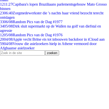
12
11:27
Capibara's lopen Braziliaans parlementsgebouw Mato Grosso
binnen
23
06:40
Zorgmedewerkster die 's nachts haar vriend bezocht terecht
ontslagen
33
06/08
Random Pics van de Dag #1977
34
05/08
Dirk sluit supermarkt op de Wallen na golf van diefstal en
agressie
12
05/08
Random Pics van de Dag #1976
20
04/08
Apple vecht Britse eis tot inbouwen backdoor in iCloud aan
59
04/08
Vrouw die asielzoekers hielp in Athene vermoord door
Afghaanse asielzoeker