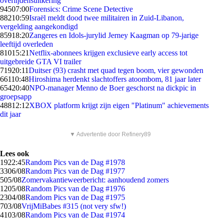
overlijdensuitkering
945
07:00
Forensics: Crime Scene Detective
882
10:59
Israël meldt dood twee militairen in Zuid-Libanon,
vergelding aangekondigd
859
18:20
Zangeres en Idols-jurylid Jerney Kaagman op 79-jarige
leeftijd overleden
810
15:21
Netflix-abonnees krijgen exclusieve early access tot
uitgebreide GTA VI trailer
719
20:11
Duitser (93) crasht met quad tegen boom, vier gewonden
661
10:48
Hiroshima herdenkt slachtoffers atoombom, 81 jaar later
654
20:40
NPO-manager Menno de Boer geschorst na dickpic in
groepsapp
488
12:12
XBOX platform krijgt zijn eigen "Platinum" achievements
dit jaar
▼ Advertentie door Refinery89
Lees ook
19
22:45
Random Pics van de Dag #1978
33
06/08
Random Pics van de Dag #1977
5
05/08
Zomervakantieweerbericht: aanhoudend zomers
12
05/08
Random Pics van de Dag #1976
23
04/08
Random Pics van de Dag #1975
7
03/08
VrijMiBabes #315 (not very sfw!)
41
03/08
Random Pics van de Dag #1974