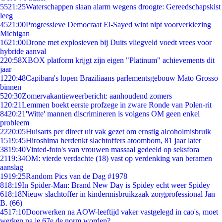
55
21:25
Waterschappen slaan alarm wegens droogte: Gereedschapskist
leeg
45
21:00
Progressieve Democraat El-Sayed wint nipt voorverkiezing
Michigan
16
21:00
Drone met explosieven bij Duits vliegveld voedt vrees voor
hybride aanval
2
20:58
XBOX platform krijgt zijn eigen "Platinum" achievements dit
jaar
12
20:48
Capibara's lopen Braziliaans parlementsgebouw Mato Grosso
binnen
5
20:30
Zomervakantieweerbericht: aanhoudend zomers
1
20:21
Lemmen boekt eerste profzege in zware Ronde van Polen-rit
84
20:21
'Witte' mannen discrimineren is volgens OM geen enkel
probleem
22
20:05
Huisarts per direct uit vak gezet om ernstig alcoholmisbruik
15
19:45
Hiroshima herdenkt slachtoffers atoombom, 81 jaar later
38
19:40
Vinted-foto's van vrouwen massaal gedeeld op seksfora
21
19:34
OM: vierde verdachte (18) vast op verdenking van beramen
aanslag
19
19:25
Random Pics van de Dag #1978
8
18:19
In Spider-Man: Brand New Day is Spidey echt weer Spidey
6
18:18
Nieuw slachtoffer in kindermisbruikzaak zorgprofessional Jan
B. (66)
45
17:10
Doorwerken na AOW-leeftijd vaker vastgelegd in cao's, moet
werken na je 67e de norm worden?