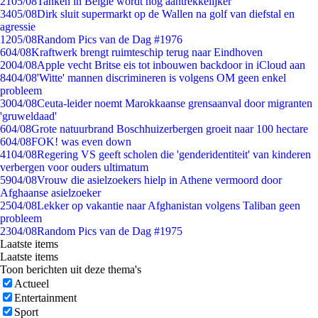
21
05/08
Tanken in België wordt nóg aantrekkelijker
34
05/08
Dirk sluit supermarkt op de Wallen na golf van diefstal en
agressie
12
05/08
Random Pics van de Dag #1976
6
04/08
Kraftwerk brengt ruimteschip terug naar Eindhoven
20
04/08
Apple vecht Britse eis tot inbouwen backdoor in iCloud aan
84
04/08
'Witte' mannen discrimineren is volgens OM geen enkel
probleem
30
04/08
Ceuta-leider noemt Marokkaanse grensaanval door migranten
'gruweldaad'
6
04/08
Grote natuurbrand Boschhuizerbergen groeit naar 100 hectare
6
04/08
FOK! was even down
41
04/08
Regering VS geeft scholen die 'genderidentiteit' van kinderen
verbergen voor ouders ultimatum
59
04/08
Vrouw die asielzoekers hielp in Athene vermoord door
Afghaanse asielzoeker
25
04/08
Lekker op vakantie naar Afghanistan volgens Taliban geen
probleem
23
04/08
Random Pics van de Dag #1975
Laatste items
Laatste items
Toon berichten uit deze thema's
Actueel
Entertainment
Sport