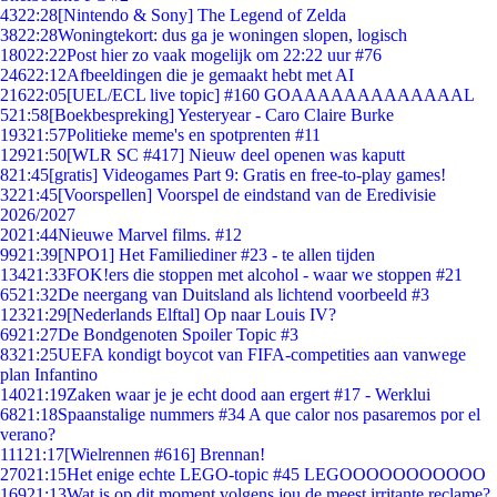
43
22:28
[Nintendo & Sony] The Legend of Zelda
38
22:28
Woningtekort: dus ga je woningen slopen, logisch
180
22:22
Post hier zo vaak mogelijk om 22:22 uur #76
246
22:12
Afbeeldingen die je gemaakt hebt met AI
216
22:05
[UEL/ECL live topic] #160 GOAAAAAAAAAAAAAL
5
21:58
[Boekbespreking] Yesteryear - Caro Claire Burke
193
21:57
Politieke meme's en spotprenten #11
129
21:50
[WLR SC #417] Nieuw deel openen was kaputt
8
21:45
[gratis] Videogames Part 9: Gratis en free-to-play games!
32
21:45
[Voorspellen] Voorspel de eindstand van de Eredivisie
2026/2027
20
21:44
Nieuwe Marvel films. #12
99
21:39
[NPO1] Het Familiediner #23 - te allen tijden
134
21:33
FOK!ers die stoppen met alcohol - waar we stoppen #21
65
21:32
De neergang van Duitsland als lichtend voorbeeld #3
123
21:29
[Nederlands Elftal] Op naar Louis IV?
69
21:27
De Bondgenoten Spoiler Topic #3
83
21:25
UEFA kondigt boycot van FIFA-competities aan vanwege
plan Infantino
140
21:19
Zaken waar je je echt dood aan ergert #17 - Werklui
68
21:18
Spaanstalige nummers #34 A que calor nos pasaremos por el
verano?
111
21:17
[Wielrennen #616] Brennan!
270
21:15
Het enige echte LEGO-topic #45 LEGOOOOOOOOOOO
169
21:13
Wat is op dit moment volgens jou de meest irritante reclame?