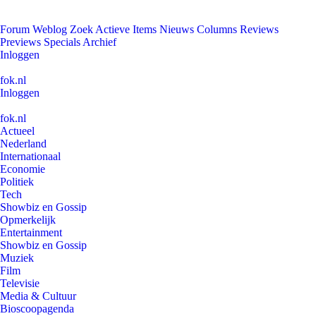
Forum
Weblog
Zoek
Actieve Items
Nieuws
Columns
Reviews
Previews
Specials
Archief
Inloggen
fok.nl
Inloggen
fok.nl
Actueel
Nederland
Internationaal
Economie
Politiek
Tech
Showbiz en Gossip
Opmerkelijk
Entertainment
Showbiz en Gossip
Muziek
Film
Televisie
Media & Cultuur
Bioscoopagenda