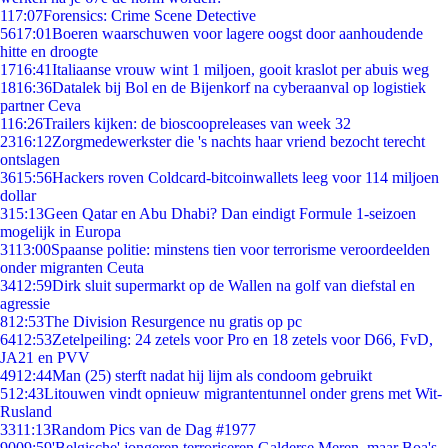
1
17:07
Forensics: Crime Scene Detective
56
17:01
Boeren waarschuwen voor lagere oogst door aanhoudende
hitte en droogte
17
16:41
Italiaanse vrouw wint 1 miljoen, gooit kraslot per abuis weg
18
16:36
Datalek bij Bol en de Bijenkorf na cyberaanval op logistiek
partner Ceva
1
16:26
Trailers kijken: de bioscoopreleases van week 32
23
16:12
Zorgmedewerkster die 's nachts haar vriend bezocht terecht
ontslagen
36
15:56
Hackers roven Coldcard-bitcoinwallets leeg voor 114 miljoen
dollar
3
15:13
Geen Qatar en Abu Dhabi? Dan eindigt Formule 1-seizoen
mogelijk in Europa
31
13:00
Spaanse politie: minstens tien voor terrorisme veroordeelden
onder migranten Ceuta
34
12:59
Dirk sluit supermarkt op de Wallen na golf van diefstal en
agressie
8
12:53
The Division Resurgence nu gratis op pc
64
12:53
Zetelpeiling: 24 zetels voor Pro en 18 zetels voor D66, FvD,
JA21 en PVV
49
12:44
Man (25) sterft nadat hij lijm als condoom gebruikt
5
12:43
Litouwen vindt opnieuw migrantentunnel onder grens met Wit-
Rusland
33
11:13
Random Pics van de Dag #1977
90
09:59
'Belgische' jongeren terroriseren Galderse Meren, maar Boa's