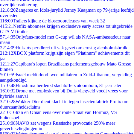
overlijdensuitkering
12
18:20
Zangeres en Idols-jurylid Jerney Kaagman op 79-jarige leeftijd
overleden
1
16:00
Trailers kijken: de bioscoopreleases van week 32
4
15:21
Netflix-abonnees krijgen exclusieve early access tot uitgebreide
GTA VI trailer
57
14:35
Onlyfans-model met G-cup wil als NASA-ambassadeur naar
maan
22
14:09
Huisarts per direct uit vak gezet om ernstig alcoholmisbruik
2
12:12
XBOX platform krijgt zijn eigen "Platinum" achievements dit
jaar
12
11:27
Capibara's lopen Braziliaans parlementsgebouw Mato Grosso
binnen
50
10:59
Israël meldt dood twee militairen in Zuid-Libanon, vergelding
aangekondigd
15
10:48
Hiroshima herdenkt slachtoffers atoombom, 81 jaar later
16
10:32
Drone met explosieven bij Duits vliegveld voedt vrees voor
hybride aanval
32
10:28
Wakker Dier dient klacht in tegen insectenfabriek Protix om
duurzaamheidsclaims
22
10:16
Iran en Oman eens over route Straat van Hormuz, VS
buitenspel
25
10:08
NAVO zet wegens Russische provocatie 250% meer
gevechtsvliegtuigen in
55
09:33
Waterschappen slaan alarm wegens droogte: Gereedschapskist