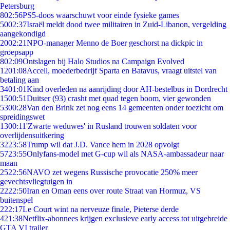
Petersburg
8
02:56
PS5-doos waarschuwt voor einde fysieke games
50
02:37
Israël meldt dood twee militairen in Zuid-Libanon, vergelding
aangekondigd
20
02:21
NPO-manager Menno de Boer geschorst na dickpic in
groepsapp
8
02:09
Ontslagen bij Halo Studios na Campaign Evolved
12
01:08
Accell, moederbedrijf Sparta en Batavus, vraagt uitstel van
betaling aan
34
01:01
Kind overleden na aanrijding door AH-bestelbus in Dordrecht
15
00:51
Duitser (93) crasht met quad tegen boom, vier gewonden
53
00:28
Van den Brink zet nog eens 14 gemeenten onder toezicht om
spreidingswet
13
00:11
'Zwarte weduwes' in Rusland trouwen soldaten voor
overlijdensuitkering
32
23:58
Trump wil dat J.D. Vance hem in 2028 opvolgt
57
23:55
Onlyfans-model met G-cup wil als NASA-ambassadeur naar
maan
25
22:56
NAVO zet wegens Russische provocatie 250% meer
gevechtsvliegtuigen in
22
22:50
Iran en Oman eens over route Straat van Hormuz, VS
buitenspel
2
22:17
Le Court wint na nerveuze finale, Pieterse derde
4
21:38
Netflix-abonnees krijgen exclusieve early access tot uitgebreide
GTA VI trailer