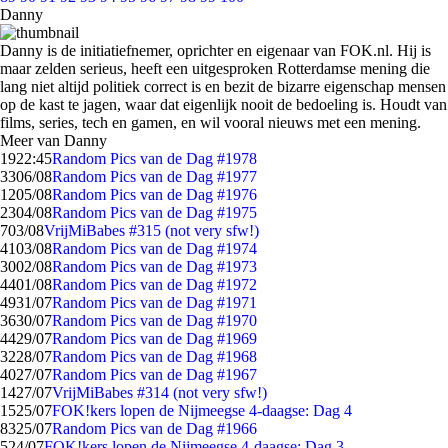
Danny
Danny is de initiatiefnemer, oprichter en eigenaar van FOK.nl. Hij is
maar zelden serieus, heeft een uitgesproken Rotterdamse mening die
lang niet altijd politiek correct is en bezit de bizarre eigenschap mensen
op de kast te jagen, waar dat eigenlijk nooit de bedoeling is. Houdt van
films, series, tech en gamen, en wil vooral nieuws met een mening.
Meer van Danny
19
22:45
Random Pics van de Dag #1978
33
06/08
Random Pics van de Dag #1977
12
05/08
Random Pics van de Dag #1976
23
04/08
Random Pics van de Dag #1975
7
03/08
VrijMiBabes #315 (not very sfw!)
41
03/08
Random Pics van de Dag #1974
30
02/08
Random Pics van de Dag #1973
44
01/08
Random Pics van de Dag #1972
49
31/07
Random Pics van de Dag #1971
36
30/07
Random Pics van de Dag #1970
44
29/07
Random Pics van de Dag #1969
32
28/07
Random Pics van de Dag #1968
40
27/07
Random Pics van de Dag #1967
14
27/07
VrijMiBabes #314 (not very sfw!)
15
25/07
FOK!kers lopen de Nijmeegse 4-daagse: Dag 4
83
25/07
Random Pics van de Dag #1966
5
24/07
FOK!kers lopen de Nijmeegse 4-daagse: Dag 3