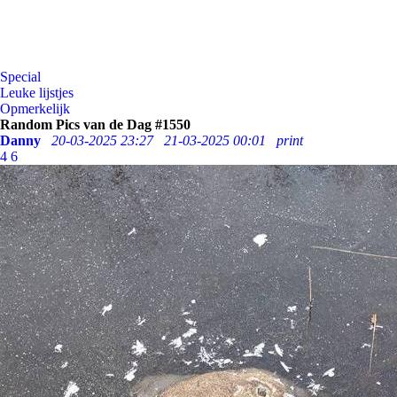
Special
Leuke lijstjes
Opmerkelijk
Random Pics van de Dag #1550
Danny
20-03-2025 23:27
21-03-2025 00:01
print
4
6