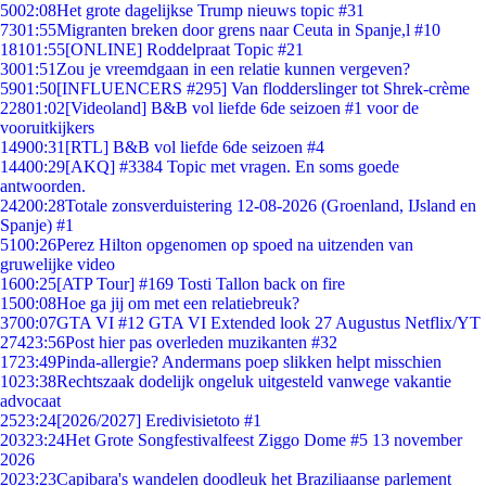
50
02:08
Het grote dagelijkse Trump nieuws topic #31
73
01:55
Migranten breken door grens naar Ceuta in Spanje,l #10
181
01:55
[ONLINE] Roddelpraat Topic #21
30
01:51
Zou je vreemdgaan in een relatie kunnen vergeven?
59
01:50
[INFLUENCERS #295] Van flodderslinger tot Shrek-crème
228
01:02
[Videoland] B&B vol liefde 6de seizoen #1 voor de
vooruitkijkers
149
00:31
[RTL] B&B vol liefde 6de seizoen #4
144
00:29
[AKQ] #3384 Topic met vragen. En soms goede
antwoorden.
242
00:28
Totale zonsverduistering 12-08-2026 (Groenland, IJsland en
Spanje) #1
51
00:26
Perez Hilton opgenomen op spoed na uitzenden van
gruwelijke video
16
00:25
[ATP Tour] #169 Tosti Tallon back on fire
15
00:08
Hoe ga jij om met een relatiebreuk?
37
00:07
GTA VI #12 GTA VI Extended look 27 Augustus Netflix/YT
274
23:56
Post hier pas overleden muzikanten #32
17
23:49
Pinda-allergie? Andermans poep slikken helpt misschien
10
23:38
Rechtszaak dodelijk ongeluk uitgesteld vanwege vakantie
advocaat
25
23:24
[2026/2027] Eredivisietoto #1
203
23:24
Het Grote Songfestivalfeest Ziggo Dome #5 13 november
2026
20
23:23
Capibara's wandelen doodleuk het Braziliaanse parlement