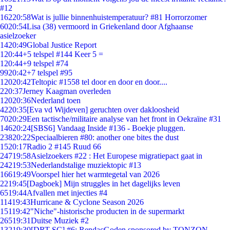
#12
162
20:58
Wat is jullie binnenhuistemperatuur? #81 Horrorzomer
60
20:54
Lisa (38) vermoord in Griekenland door Afghaanse
asielzoeker
14
20:49
Global Justice Report
1
20:44
+5 telspel #144 Keer 5 =
1
20:44
+9 telspel #74
99
20:42
+7 telspel #95
120
20:42
Teltopic #1558 tel door en door en door....
2
20:37
Jerney Kaagman overleden
120
20:36
Nederland toen
42
20:35
[Eva vd Wijdeven] geruchten over dakloosheid
70
20:29
Een tactische/militaire analyse van het front in Oekraïne #31
146
20:24
[SBS6] Vandaag Inside #136 - Boekje pluggen.
238
20:22
Speciaalbieren #80: another one bites the dust
15
20:17
Radio 2 #145 Ruud 66
247
19:58
Asielzoekers #22 : Het Europese migratiepact gaat in
242
19:53
Nederlandstalige muziektopic #13
166
19:49
Voorspel hier het warmtegetal van 2026
22
19:45
[Dagboek] Mijn struggles in het dagelijks leven
65
19:44
Afvallen met injecties #4
114
19:43
Hurricane & Cyclone Season 2026
151
19:42
"Niche"-historische producten in de supermarkt
265
19:31
Duitse Muziek #2
132
19:30
[DRT SC] #6: RendacGoden sponsored by TONZON