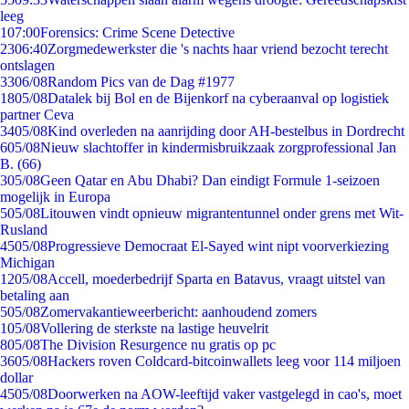
leeg
1
07:00
Forensics: Crime Scene Detective
23
06:40
Zorgmedewerkster die 's nachts haar vriend bezocht terecht
ontslagen
33
06/08
Random Pics van de Dag #1977
18
05/08
Datalek bij Bol en de Bijenkorf na cyberaanval op logistiek
partner Ceva
34
05/08
Kind overleden na aanrijding door AH-bestelbus in Dordrecht
6
05/08
Nieuw slachtoffer in kindermisbruikzaak zorgprofessional Jan
B. (66)
3
05/08
Geen Qatar en Abu Dhabi? Dan eindigt Formule 1-seizoen
mogelijk in Europa
5
05/08
Litouwen vindt opnieuw migrantentunnel onder grens met Wit-
Rusland
45
05/08
Progressieve Democraat El-Sayed wint nipt voorverkiezing
Michigan
12
05/08
Accell, moederbedrijf Sparta en Batavus, vraagt uitstel van
betaling aan
5
05/08
Zomervakantieweerbericht: aanhoudend zomers
1
05/08
Vollering de sterkste na lastige heuvelrit
8
05/08
The Division Resurgence nu gratis op pc
36
05/08
Hackers roven Coldcard-bitcoinwallets leeg voor 114 miljoen
dollar
45
05/08
Doorwerken na AOW-leeftijd vaker vastgelegd in cao's, moet