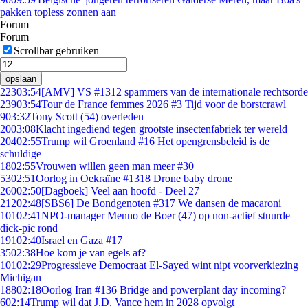
pakken topless zonnen aan
Forum
Forum
Scrollbar gebruiken
opslaan
223
03:54
[AMV] VS #1312 spammers van de internationale rechtsorde
239
03:54
Tour de France femmes 2026 #3 Tijd voor de borstcrawl
9
03:32
Tony Scott (54) overleden
20
03:08
Klacht ingediend tegen grootste insectenfabriek ter wereld
204
02:55
Trump wil Groenland #16 Het opengrensbeleid is de
schuldige
18
02:55
Vrouwen willen geen man meer #30
53
02:51
Oorlog in Oekraïne #1318 Drone baby drone
260
02:50
[Dagboek] Veel aan hoofd - Deel 27
212
02:48
[SBS6] De Bondgenoten #317 We dansen de macaroni
101
02:41
NPO-manager Menno de Boer (47) op non-actief stuurde
dick-pic rond
191
02:40
Israel en Gaza #17
35
02:38
Hoe kom je van egels af?
101
02:29
Progressieve Democraat El-Sayed wint nipt voorverkiezing
Michigan
188
02:18
Oorlog Iran #136 Bridge and powerplant day incoming?
6
02:14
Trump wil dat J.D. Vance hem in 2028 opvolgt