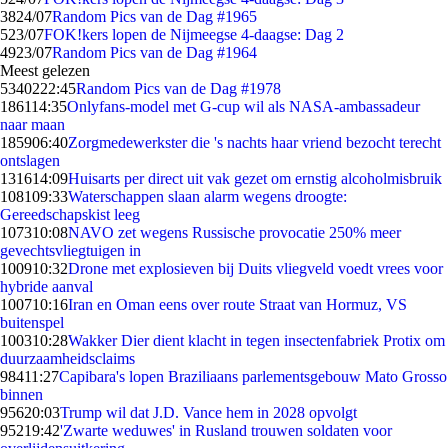
38
24/07
Random Pics van de Dag #1965
5
23/07
FOK!kers lopen de Nijmeegse 4-daagse: Dag 2
49
23/07
Random Pics van de Dag #1964
Meest gelezen
53402
22:45
Random Pics van de Dag #1978
1861
14:35
Onlyfans-model met G-cup wil als NASA-ambassadeur
naar maan
1859
06:40
Zorgmedewerkster die 's nachts haar vriend bezocht terecht
ontslagen
1316
14:09
Huisarts per direct uit vak gezet om ernstig alcoholmisbruik
1081
09:33
Waterschappen slaan alarm wegens droogte:
Gereedschapskist leeg
1073
10:08
NAVO zet wegens Russische provocatie 250% meer
gevechtsvliegtuigen in
1009
10:32
Drone met explosieven bij Duits vliegveld voedt vrees voor
hybride aanval
1007
10:16
Iran en Oman eens over route Straat van Hormuz, VS
buitenspel
1003
10:28
Wakker Dier dient klacht in tegen insectenfabriek Protix om
duurzaamheidsclaims
984
11:27
Capibara's lopen Braziliaans parlementsgebouw Mato Grosso
binnen
956
20:03
Trump wil dat J.D. Vance hem in 2028 opvolgt
952
19:42
'Zwarte weduwes' in Rusland trouwen soldaten voor