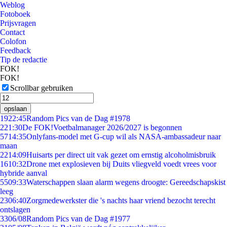
Weblog
Fotoboek
Prijsvragen
Contact
Colofon
Feedback
Tip de redactie
FOK!
FOK!
Scrollbar gebruiken
opslaan
19
22:45
Random Pics van de Dag #1978
2
21:30
De FOK!Voetbalmanager 2026/2027 is begonnen
57
14:35
Onlyfans-model met G-cup wil als NASA-ambassadeur naar
maan
22
14:09
Huisarts per direct uit vak gezet om ernstig alcoholmisbruik
16
10:32
Drone met explosieven bij Duits vliegveld voedt vrees voor
hybride aanval
55
09:33
Waterschappen slaan alarm wegens droogte: Gereedschapskist
leeg
23
06:40
Zorgmedewerkster die 's nachts haar vriend bezocht terecht
ontslagen
33
06/08
Random Pics van de Dag #1977