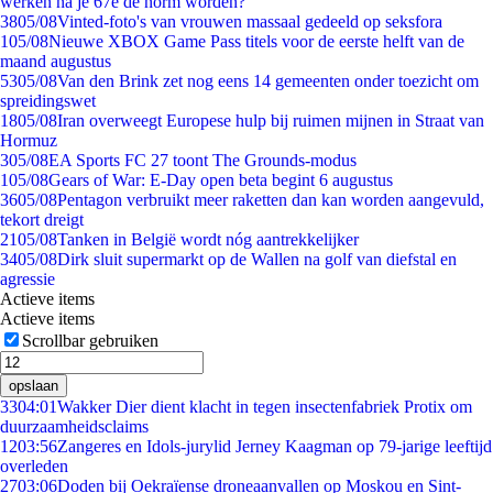
werken na je 67e de norm worden?
38
05/08
Vinted-foto's van vrouwen massaal gedeeld op seksfora
1
05/08
Nieuwe XBOX Game Pass titels voor de eerste helft van de
maand augustus
53
05/08
Van den Brink zet nog eens 14 gemeenten onder toezicht om
spreidingswet
18
05/08
Iran overweegt Europese hulp bij ruimen mijnen in Straat van
Hormuz
3
05/08
EA Sports FC 27 toont The Grounds-modus
1
05/08
Gears of War: E-Day open beta begint 6 augustus
36
05/08
Pentagon verbruikt meer raketten dan kan worden aangevuld,
tekort dreigt
21
05/08
Tanken in België wordt nóg aantrekkelijker
34
05/08
Dirk sluit supermarkt op de Wallen na golf van diefstal en
agressie
Actieve items
Actieve items
Scrollbar gebruiken
opslaan
33
04:01
Wakker Dier dient klacht in tegen insectenfabriek Protix om
duurzaamheidsclaims
12
03:56
Zangeres en Idols-jurylid Jerney Kaagman op 79-jarige leeftijd
overleden
27
03:06
Doden bij Oekraïense droneaanvallen op Moskou en Sint-