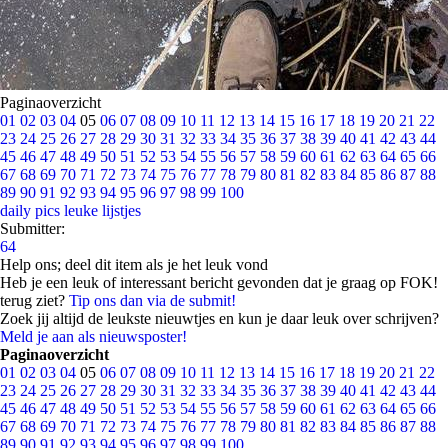
Paginaoverzicht
01
02
03
04
05
06
07
08
09
10
11
12
13
14
15
16
17
18
19
20
21
22
23
24
25
26
27
28
29
30
31
32
33
34
35
36
37
38
39
40
41
42
43
44
45
46
47
48
49
50
51
52
53
54
55
56
57
58
59
60
61
62
63
64
65
66
67
68
69
70
71
72
73
74
75
76
77
78
79
80
81
82
83
84
85
86
87
88
89
90
91
92
93
94
95
96
97
98
99
100
daily pics
leuke lijstjes
Submitter:
64
Help ons; deel dit item als je het leuk vond
Heb je een leuk of interessant bericht gevonden dat je graag op FOK!
terug ziet?
Tip ons dan via de submit!
Zoek jij altijd de leukste nieuwtjes en kun je daar leuk over schrijven?
Meld je aan als nieuwsposter!
Paginaoverzicht
01
02
03
04
05
06
07
08
09
10
11
12
13
14
15
16
17
18
19
20
21
22
23
24
25
26
27
28
29
30
31
32
33
34
35
36
37
38
39
40
41
42
43
44
45
46
47
48
49
50
51
52
53
54
55
56
57
58
59
60
61
62
63
64
65
66
67
68
69
70
71
72
73
74
75
76
77
78
79
80
81
82
83
84
85
86
87
88
89
90
91
92
93
94
95
96
97
98
99
100