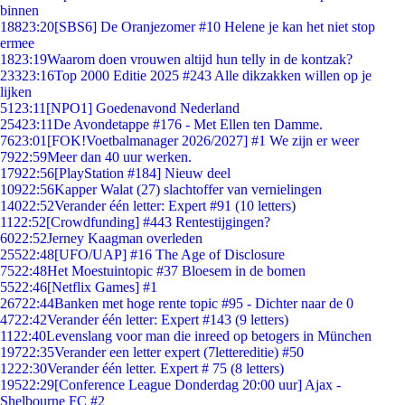
binnen
188
23:20
[SBS6] De Oranjezomer #10 Helene je kan het niet stop
ermee
18
23:19
Waarom doen vrouwen altijd hun telly in de kontzak?
233
23:16
Top 2000 Editie 2025 #243 Alle dikzakken willen op je
lijken
51
23:11
[NPO1] Goedenavond Nederland
254
23:11
De Avondetappe #176 - Met Ellen ten Damme.
76
23:01
[FOK!Voetbalmanager 2026/2027] #1 We zijn er weer
79
22:59
Meer dan 40 uur werken.
179
22:56
[PlayStation #184] Nieuw deel
109
22:56
Kapper Walat (27) slachtoffer van vernielingen
140
22:52
Verander één letter: Expert #91 (10 letters)
11
22:52
[Crowdfunding] #443 Rentestijgingen?
60
22:52
Jerney Kaagman overleden
255
22:48
[UFO/UAP] #16 The Age of Disclosure
75
22:48
Het Moestuintopic #37 Bloesem in de bomen
55
22:46
[Netflix Games] #1
267
22:44
Banken met hoge rente topic #95 - Dichter naar de 0
47
22:42
Verander één letter: Expert #143 (9 letters)
11
22:40
Levenslang voor man die inreed op betogers in München
197
22:35
Verander een letter expert (7lettereditie) #50
12
22:30
Verander één letter. Expert # 75 (8 letters)
195
22:29
[Conference League Donderdag 20:00 uur] Ajax -
Shelbourne FC #2