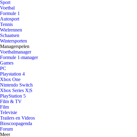
Sport
Voetbal
Formule 1
Autosport
Tennis
Wielrennen
Schaatsen
Wintersporten
Managerspelen
Voetbalmanager
Formule 1-manager
Games
PC
Playstation 4
Xbox One
Nintendo Switch
Xbox Series X|S
PlayStation 5
Film & TV
Film
Televisie
Trailers en Videos
Bioscoopagenda
Forum
Meer