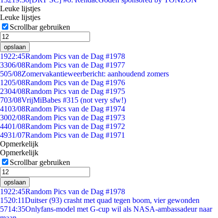
Leuke lijstjes
Leuke lijstjes
Scrollbar gebruiken
opslaan
19
22:45
Random Pics van de Dag #1978
33
06/08
Random Pics van de Dag #1977
5
05/08
Zomervakantieweerbericht: aanhoudend zomers
12
05/08
Random Pics van de Dag #1976
23
04/08
Random Pics van de Dag #1975
7
03/08
VrijMiBabes #315 (not very sfw!)
41
03/08
Random Pics van de Dag #1974
30
02/08
Random Pics van de Dag #1973
44
01/08
Random Pics van de Dag #1972
49
31/07
Random Pics van de Dag #1971
Opmerkelijk
Opmerkelijk
Scrollbar gebruiken
opslaan
19
22:45
Random Pics van de Dag #1978
15
20:11
Duitser (93) crasht met quad tegen boom, vier gewonden
57
14:35
Onlyfans-model met G-cup wil als NASA-ambassadeur naar
maan