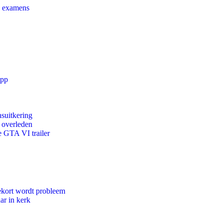
e examens
app
suitkering
d overleden
e GTA VI trailer
ekort wordt probleem
ar in kerk