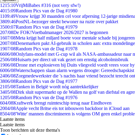
12
15:10
VrijMiBabes #316 (not very sfw!)
40
15:09
Random Pics van de Dag #1980
11
09:49
Vrouw krijgt 30 maanden cel voor afpersing 12-jarige misdiena
38
09:46
PostNL-bezorger steekt bewoner na ruzie over pakket
35
00:07
Random Pics van de Dag #1979
2
07/08
De FOK!Voetbalmanager 2026/2027 is begonnen
16
07/08
Meta krijgt half miljard boete voor mentale schade bij jongeren
20
07/08
Denemarken pakt AI-gebruik in scholen aan: extra mondeling
19
07/08
Random Pics van de Dag #1978
66
06/08
Onlyfans-model met G-cup wil als NASA-ambassadeur naar 
25
06/08
Huisarts per direct uit vak gezet om ernstig alcoholmisbruik
19
06/08
Drone met explosieven bij Duits vliegveld voedt vrees voor hy
60
06/08
Waterschappen slaan alarm wegens droogte: Gereedschapskist
24
06/08
Zorgmedewerkster die 's nachts haar vriend bezocht terecht on
38
06/08
Random Pics van de Dag #1977
21
05/08
Tanken in België wordt nóg aantrekkelijker
34
05/08
Dirk sluit supermarkt op de Wallen na golf van diefstal en agre
12
05/08
Random Pics van de Dag #1976
6
04/08
Kraftwerk brengt ruimteschip terug naar Eindhoven
20
04/08
Apple vecht Britse eis tot inbouwen backdoor in iCloud aan
85
04/08
'Witte' mannen discrimineren is volgens OM geen enkel probl
Laatste items
Laatste items
Toon berichten uit deze thema's