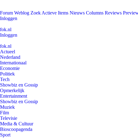
Forum
Weblog
Zoek
Actieve Items
Nieuws
Columns
Reviews
Previe
Inloggen
fok.nl
Inloggen
fok.nl
Actueel
Nederland
Internationaal
Economie
Politiek
Tech
Showbiz en Gossip
Opmerkelijk
Entertainment
Showbiz en Gossip
Muziek
Film
Televisie
Media & Cultuur
Bioscoopagenda
Sport