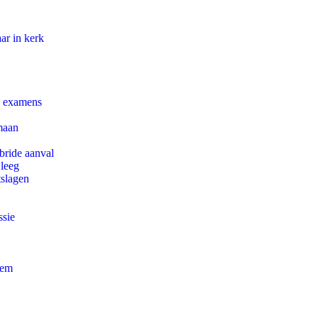
ar in kerk
e examens
maan
bride aanval
 leeg
tslagen
ssie
eem