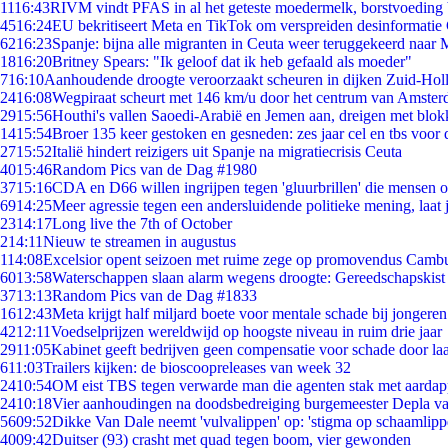
11
16:43
RIVM vindt PFAS in al het geteste moedermelk, borstvoeding b
45
16:24
EU bekritiseert Meta en TikTok om verspreiden desinformatie
62
16:23
Spanje: bijna alle migranten in Ceuta weer teruggekeerd naar
18
16:20
Britney Spears: "Ik geloof dat ik heb gefaald als moeder"
7
16:10
Aanhoudende droogte veroorzaakt scheuren in dijken Zuid-Hol
24
16:08
Wegpiraat scheurt met 146 km/u door het centrum van Amste
29
15:56
Houthi's vallen Saoedi-Arabië en Jemen aan, dreigen met blok
14
15:54
Broer 135 keer gestoken en gesneden: zes jaar cel en tbs voo
27
15:52
Italië hindert reizigers uit Spanje na migratiecrisis Ceuta
40
15:46
Random Pics van de Dag #1980
37
15:16
CDA en D66 willen ingrijpen tegen 'gluurbrillen' die mensen 
69
14:25
Meer agressie tegen een andersluidende politieke mening, laat j
23
14:17
Long live the 7th of October
2
14:11
Nieuw te streamen in augustus
1
14:08
Excelsior opent seizoen met ruime zege op promovendus Camb
60
13:58
Waterschappen slaan alarm wegens droogte: Gereedschapskist
37
13:13
Random Pics van de Dag #1833
16
12:43
Meta krijgt half miljard boete voor mentale schade bij jongeren
42
12:11
Voedselprijzen wereldwijd op hoogste niveau in ruim drie jaar
29
11:05
Kabinet geeft bedrijven geen compensatie voor schade door la
6
11:03
Trailers kijken: de bioscoopreleases van week 32
24
10:54
OM eist TBS tegen verwarde man die agenten stak met aardap
24
10:18
Vier aanhoudingen na doodsbedreiging burgemeester Depla v
56
09:52
Dikke Van Dale neemt 'vulvalippen' op: 'stigma op schaamlip
40
09:42
Duitser (93) crasht met quad tegen boom, vier gewonden