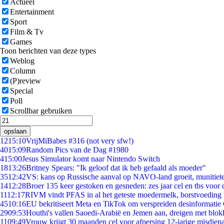
Actueel
Entertainment
Sport
Film & Tv
Games
Toon berichten van deze types
Weblog
Column
(P)review
Special
Poll
Scrollbar gebruiken
opslaan
12
15:10
VrijMiBabes #316 (not very sfw!)
40
15:09
Random Pics van de Dag #1980
4
15:00
Jesus Simulator komt naar Nintendo Switch
18
13:26
Britney Spears: "Ik geloof dat ik heb gefaald als moeder"
35
12:42
VS: kans op Russische aanval op NAVO-land groeit, munitiet
14
12:28
Broer 135 keer gestoken en gesneden: zes jaar cel en tbs voo
11
12:17
RIVM vindt PFAS in al het geteste moedermelk, borstvoeding b
45
10:16
EU bekritiseert Meta en TikTok om verspreiden desinformatie
29
09:53
Houthi's vallen Saoedi-Arabië en Jemen aan, dreigen met blok
11
09:49
Vrouw krijgt 30 maanden cel voor afpersing 12-jarige misdiena