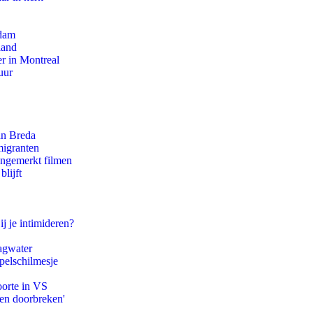
rdam
land
r in Montreal
uur
an Breda
migranten
ongemerkt filmen
lijft
ij je intimideren?
agwater
pelschilmesje
oorte in VS
pen doorbreken'