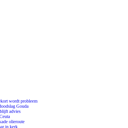
ekort wordt probleem
r doodslag Gouda
lijft advies
 Ceuta
kade olieroute
ar in kerk