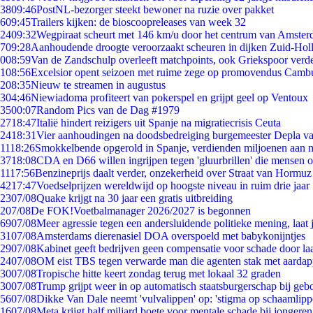
38
09:46
PostNL-bezorger steekt bewoner na ruzie over pakket
6
09:45
Trailers kijken: de bioscoopreleases van week 32
24
09:32
Wegpiraat scheurt met 146 km/u door het centrum van Amste
7
09:28
Aanhoudende droogte veroorzaakt scheuren in dijken Zuid-Hol
0
08:59
Van de Zandschulp overleeft matchpoints, ook Griekspoor verde
1
08:56
Excelsior opent seizoen met ruime zege op promovendus Camb
2
08:35
Nieuw te streamen in augustus
3
04:46
Niewiadoma profiteert van pokerspel en grijpt geel op Ventoux
35
00:07
Random Pics van de Dag #1979
27
18:47
Italië hindert reizigers uit Spanje na migratiecrisis Ceuta
24
18:31
Vier aanhoudingen na doodsbedreiging burgemeester Depla v
11
18:26
Smokkelbende opgerold in Spanje, verdienden miljoenen aan 
37
18:08
CDA en D66 willen ingrijpen tegen 'gluurbrillen' die mensen 
11
17:56
Benzineprijs daalt verder, onzekerheid over Straat van Hormuz b
42
17:47
Voedselprijzen wereldwijd op hoogste niveau in ruim drie jaar
23
07/08
Quake krijgt na 30 jaar een gratis uitbreiding
2
07/08
De FOK!Voetbalmanager 2026/2027 is begonnen
69
07/08
Meer agressie tegen een andersluidende politieke mening, laat j
31
07/08
Amsterdams dierenasiel DOA overspoeld met babykonijntjes
29
07/08
Kabinet geeft bedrijven geen compensatie voor schade door la
24
07/08
OM eist TBS tegen verwarde man die agenten stak met aardap
30
07/08
Tropische hitte keert zondag terug met lokaal 32 graden
30
07/08
Trump grijpt weer in op automatisch staatsburgerschap bij geb
56
07/08
Dikke Van Dale neemt 'vulvalippen' op: 'stigma op schaamlip
16
07/08
Meta krijgt half miljard boete voor mentale schade bij jongeren