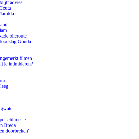
lijft advies
 Ceuta
 Marokko
land
rdam
kade olieroute
r doodslag Gouda
ongemerkt filmen
ij je intimideren?
uur
 leeg
agwater
pelschilmesje
an Breda
pen doorbreken'