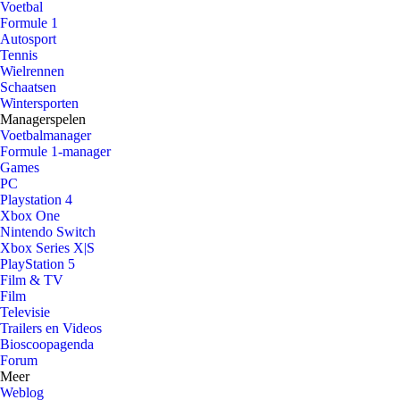
Voetbal
Formule 1
Autosport
Tennis
Wielrennen
Schaatsen
Wintersporten
Managerspelen
Voetbalmanager
Formule 1-manager
Games
PC
Playstation 4
Xbox One
Nintendo Switch
Xbox Series X|S
PlayStation 5
Film & TV
Film
Televisie
Trailers en Videos
Bioscoopagenda
Forum
Meer
Weblog