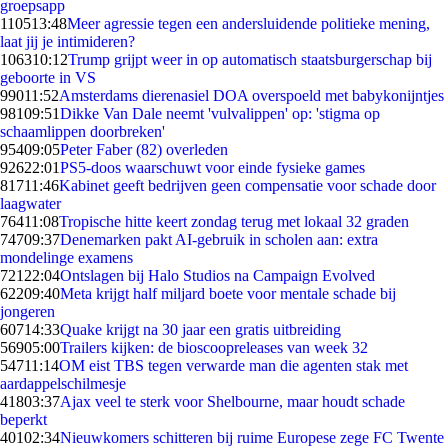
groepsapp
1105
13:48
Meer agressie tegen een andersluidende politieke mening,
laat jij je intimideren?
1063
10:12
Trump grijpt weer in op automatisch staatsburgerschap bij
geboorte in VS
990
11:52
Amsterdams dierenasiel DOA overspoeld met babykonijntjes
981
09:51
Dikke Van Dale neemt 'vulvalippen' op: 'stigma op
schaamlippen doorbreken'
954
09:05
Peter Faber (82) overleden
926
22:01
PS5-doos waarschuwt voor einde fysieke games
817
11:46
Kabinet geeft bedrijven geen compensatie voor schade door
laagwater
764
11:08
Tropische hitte keert zondag terug met lokaal 32 graden
747
09:37
Denemarken pakt AI-gebruik in scholen aan: extra
mondelinge examens
721
22:04
Ontslagen bij Halo Studios na Campaign Evolved
622
09:40
Meta krijgt half miljard boete voor mentale schade bij
jongeren
607
14:33
Quake krijgt na 30 jaar een gratis uitbreiding
569
05:00
Trailers kijken: de bioscoopreleases van week 32
547
11:14
OM eist TBS tegen verwarde man die agenten stak met
aardappelschilmesje
418
03:37
Ajax veel te sterk voor Shelbourne, maar houdt schade
beperkt
401
02:34
Nieuwkomers schitteren bij ruime Europese zege FC Twente