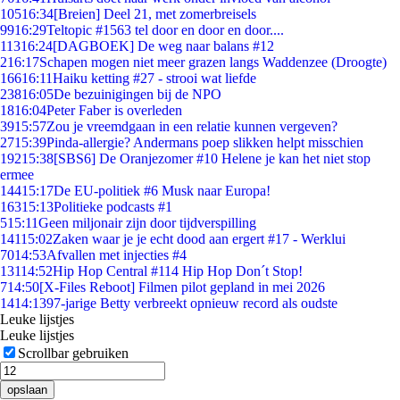
105
16:34
[Breien] Deel 21, met zomerbreisels
99
16:29
Teltopic #1563 tel door en door en door....
113
16:24
[DAGBOEK] De weg naar balans #12
2
16:17
Schapen mogen niet meer grazen langs Waddenzee (Droogte)
166
16:11
Haiku ketting #27 - strooi wat liefde
238
16:05
De bezuinigingen bij de NPO
18
16:04
Peter Faber is overleden
39
15:57
Zou je vreemdgaan in een relatie kunnen vergeven?
27
15:39
Pinda-allergie? Andermans poep slikken helpt misschien
192
15:38
[SBS6] De Oranjezomer #10 Helene je kan het niet stop
ermee
144
15:17
De EU-politiek #6 Musk naar Europa!
163
15:13
Politieke podcasts #1
5
15:11
Geen miljonair zijn door tijdverspilling
141
15:02
Zaken waar je je echt dood aan ergert #17 - Werklui
70
14:53
Afvallen met injecties #4
131
14:52
Hip Hop Central #114 Hip Hop Don´t Stop!
7
14:50
[X-Files Reboot] Filmen pilot gepland in mei 2026
14
14:13
97-jarige Betty verbreekt opnieuw record als oudste
Leuke lijstjes
Leuke lijstjes
Scrollbar gebruiken
opslaan