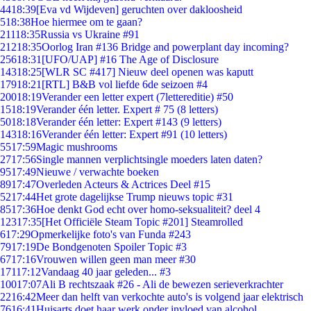
44
18:39
[Eva vd Wijdeven] geruchten over dakloosheid
5
18:38
Hoe hiermee om te gaan?
211
18:35
Russia vs Ukraine #91
212
18:35
Oorlog Iran #136 Bridge and powerplant day incoming?
256
18:31
[UFO/UAP] #16 The Age of Disclosure
143
18:25
[WLR SC #417] Nieuw deel openen was kaputt
179
18:21
[RTL] B&B vol liefde 6de seizoen #4
200
18:19
Verander een letter expert (7lettereditie) #50
15
18:19
Verander één letter. Expert # 75 (8 letters)
50
18:18
Verander één letter: Expert #143 (9 letters)
143
18:16
Verander één letter: Expert #91 (10 letters)
55
17:59
Magic mushrooms
27
17:56
Single mannen verplichtsingle moeders laten daten?
95
17:49
Nieuwe / verwachte boeken
89
17:47
Overleden Acteurs & Actrices Deel #15
52
17:44
Het grote dagelijkse Trump nieuws topic #31
85
17:36
Hoe denkt God echt over homo-seksualiteit? deel 4
123
17:35
[Het Officiële Steam Topic #201] Steamrolled
6
17:29
Opmerkelijke foto's van Funda #243
79
17:19
De Bondgenoten Spoiler Topic #3
67
17:16
Vrouwen willen geen man meer #30
171
17:12
Vandaag 40 jaar geleden... #3
100
17:07
Ali B rechtszaak #26 - Ali de bewezen serieverkrachter
22
16:42
Meer dan helft van verkochte auto's is volgend jaar elektrisch
76
16:41
Huisarts doet haar werk onder invloed van alcohol