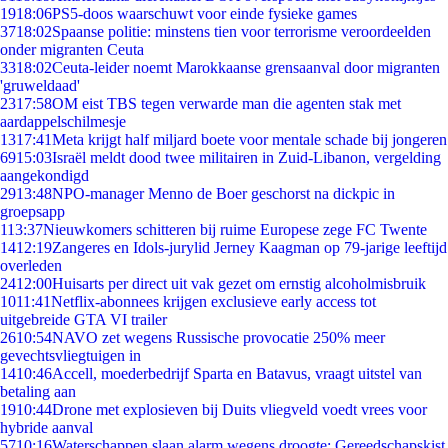
19
18:06
PS5-doos waarschuwt voor einde fysieke games
37
18:02
Spaanse politie: minstens tien voor terrorisme veroordeelden
onder migranten Ceuta
33
18:02
Ceuta-leider noemt Marokkaanse grensaanval door migranten
'gruweldaad'
23
17:58
OM eist TBS tegen verwarde man die agenten stak met
aardappelschilmesje
13
17:41
Meta krijgt half miljard boete voor mentale schade bij jongeren
69
15:03
Israël meldt dood twee militairen in Zuid-Libanon, vergelding
aangekondigd
29
13:48
NPO-manager Menno de Boer geschorst na dickpic in
groepsapp
1
13:37
Nieuwkomers schitteren bij ruime Europese zege FC Twente
14
12:19
Zangeres en Idols-jurylid Jerney Kaagman op 79-jarige leeftijd
overleden
24
12:00
Huisarts per direct uit vak gezet om ernstig alcoholmisbruik
10
11:41
Netflix-abonnees krijgen exclusieve early access tot
uitgebreide GTA VI trailer
26
10:54
NAVO zet wegens Russische provocatie 250% meer
gevechtsvliegtuigen in
14
10:46
Accell, moederbedrijf Sparta en Batavus, vraagt uitstel van
betaling aan
19
10:44
Drone met explosieven bij Duits vliegveld voedt vrees voor
hybride aanval
57
10:16
Waterschappen slaan alarm wegens droogte: Gereedschapskist