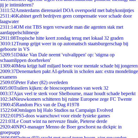
jij je intimideren?
31
11:52
Amsterdams dierenasiel DOA overspoeld met babykonijntjes
25
11:46
Kabinet geeft bedrijven geen compensatie voor schade door
laagwater
23
11:14
OM eist TBS tegen verwarde man die agenten stak met
aardappelschilmesje
29
11:08
Tropische hitte keert zondag terug met lokaal 32 graden
30
10:12
Trump grijpt weer in op automatisch staatsburgerschap bij
geboorte in VS
52
09:51
Dikke Van Dale neemt 'vulvalippen' op: 'stigma op
schaamlippen doorbreken'
13
09:40
Meta krijgt half miljard boete voor mentale schade bij jongeren
20
09:37
Denemarken pakt AI-gebruik in scholen aan: extra mondelinge
examens
25
09:05
Peter Faber (82) overleden
6
05:00
Trailers kijken: de bioscoopreleases van week 32
0
03:37
Ajax veel te sterk voor Shelbourne, maar houdt schade beperkt
1
02:34
Nieuwkomers schitteren bij ruime Europese zege FC Twente
19
00:45
Random Pics van de Dag #1978
15
22:04
Ontslagen bij Halo Studios na Campaign Evolved
19
22:01
PS5-doos waarschuwt voor einde fysieke games
2
21:03
Le Court wint na nerveuze finale, Pieterse derde
29
20:40
NPO-manager Menno de Boer geschorst na dickpic in
groepsapp
36
06/08
Duitser (93) crasht met quad tegen boom, vier gewonden