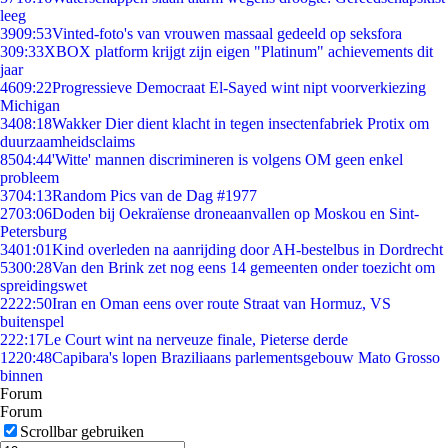
leeg
39
09:53
Vinted-foto's van vrouwen massaal gedeeld op seksfora
3
09:33
XBOX platform krijgt zijn eigen "Platinum" achievements dit
jaar
46
09:22
Progressieve Democraat El-Sayed wint nipt voorverkiezing
Michigan
34
08:18
Wakker Dier dient klacht in tegen insectenfabriek Protix om
duurzaamheidsclaims
85
04:44
'Witte' mannen discrimineren is volgens OM geen enkel
probleem
37
04:13
Random Pics van de Dag #1977
27
03:06
Doden bij Oekraïense droneaanvallen op Moskou en Sint-
Petersburg
34
01:01
Kind overleden na aanrijding door AH-bestelbus in Dordrecht
53
00:28
Van den Brink zet nog eens 14 gemeenten onder toezicht om
spreidingswet
22
22:50
Iran en Oman eens over route Straat van Hormuz, VS
buitenspel
2
22:17
Le Court wint na nerveuze finale, Pieterse derde
12
20:48
Capibara's lopen Braziliaans parlementsgebouw Mato Grosso
binnen
Forum
Forum
Scrollbar gebruiken