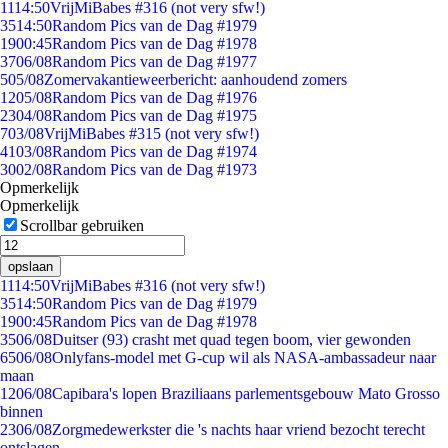
11
14:50
VrijMiBabes #316 (not very sfw!)
35
14:50
Random Pics van de Dag #1979
19
00:45
Random Pics van de Dag #1978
37
06/08
Random Pics van de Dag #1977
5
05/08
Zomervakantieweerbericht: aanhoudend zomers
12
05/08
Random Pics van de Dag #1976
23
04/08
Random Pics van de Dag #1975
7
03/08
VrijMiBabes #315 (not very sfw!)
41
03/08
Random Pics van de Dag #1974
30
02/08
Random Pics van de Dag #1973
Opmerkelijk
Opmerkelijk
Scrollbar gebruiken
opslaan
11
14:50
VrijMiBabes #316 (not very sfw!)
35
14:50
Random Pics van de Dag #1979
19
00:45
Random Pics van de Dag #1978
35
06/08
Duitser (93) crasht met quad tegen boom, vier gewonden
65
06/08
Onlyfans-model met G-cup wil als NASA-ambassadeur naar
maan
12
06/08
Capibara's lopen Braziliaans parlementsgebouw Mato Grosso
binnen
23
06/08
Zorgmedewerkster die 's nachts haar vriend bezocht terecht
ontslagen