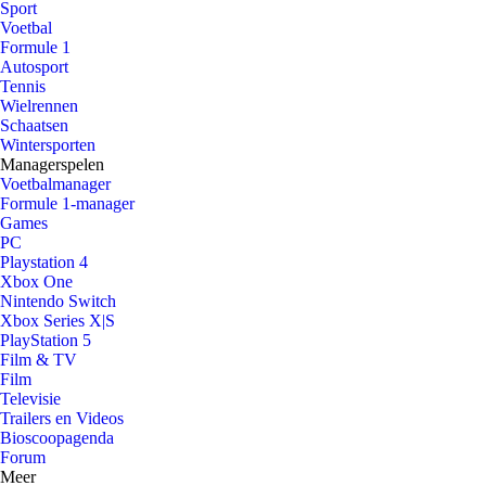
Sport
Voetbal
Formule 1
Autosport
Tennis
Wielrennen
Schaatsen
Wintersporten
Managerspelen
Voetbalmanager
Formule 1-manager
Games
PC
Playstation 4
Xbox One
Nintendo Switch
Xbox Series X|S
PlayStation 5
Film & TV
Film
Televisie
Trailers en Videos
Bioscoopagenda
Forum
Meer