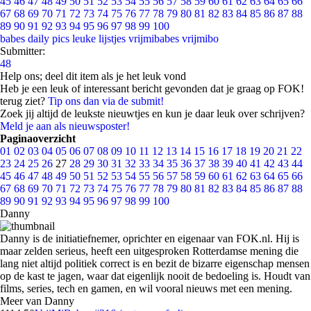
45
46
47
48
49
50
51
52
53
54
55
56
57
58
59
60
61
62
63
64
65
66
67
68
69
70
71
72
73
74
75
76
77
78
79
80
81
82
83
84
85
86
87
88
89
90
91
92
93
94
95
96
97
98
99
100
babes
daily pics
leuke lijstjes
vrijmibabes
vrijmibo
Submitter:
48
Help ons; deel dit item als je het leuk vond
Heb je een leuk of interessant bericht gevonden dat je graag op FOK!
terug ziet?
Tip ons dan via de submit!
Zoek jij altijd de leukste nieuwtjes en kun je daar leuk over schrijven?
Meld je aan als nieuwsposter!
Paginaoverzicht
01
02
03
04
05
06
07
08
09
10
11
12
13
14
15
16
17
18
19
20
21
22
23
24
25
26
27
28
29
30
31
32
33
34
35
36
37
38
39
40
41
42
43
44
45
46
47
48
49
50
51
52
53
54
55
56
57
58
59
60
61
62
63
64
65
66
67
68
69
70
71
72
73
74
75
76
77
78
79
80
81
82
83
84
85
86
87
88
89
90
91
92
93
94
95
96
97
98
99
100
Danny
Danny is de initiatiefnemer, oprichter en eigenaar van FOK.nl. Hij is
maar zelden serieus, heeft een uitgesproken Rotterdamse mening die
lang niet altijd politiek correct is en bezit de bizarre eigenschap mensen
op de kast te jagen, waar dat eigenlijk nooit de bedoeling is. Houdt van
films, series, tech en gamen, en wil vooral nieuws met een mening.
Meer van Danny