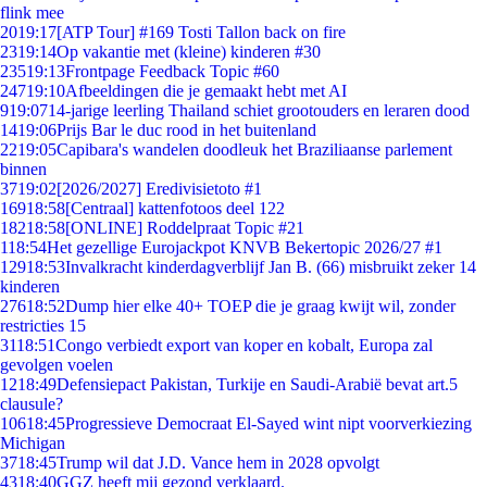
flink mee
20
19:17
[ATP Tour] #169 Tosti Tallon back on fire
23
19:14
Op vakantie met (kleine) kinderen #30
235
19:13
Frontpage Feedback Topic #60
247
19:10
Afbeeldingen die je gemaakt hebt met AI
9
19:07
14-jarige leerling Thailand schiet grootouders en leraren dood
14
19:06
Prijs Bar le duc rood in het buitenland
22
19:05
Capibara's wandelen doodleuk het Braziliaanse parlement
binnen
37
19:02
[2026/2027] Eredivisietoto #1
169
18:58
[Centraal] kattenfotoos deel 122
182
18:58
[ONLINE] Roddelpraat Topic #21
1
18:54
Het gezellige Eurojackpot KNVB Bekertopic 2026/27 #1
129
18:53
Invalkracht kinderdagverblijf Jan B. (66) misbruikt zeker 14
kinderen
276
18:52
Dump hier elke 40+ TOEP die je graag kwijt wil, zonder
restricties 15
31
18:51
Congo verbiedt export van koper en kobalt, Europa zal
gevolgen voelen
12
18:49
Defensiepact Pakistan, Turkije en Saudi-Arabië bevat art.5
clausule?
106
18:45
Progressieve Democraat El-Sayed wint nipt voorverkiezing
Michigan
37
18:45
Trump wil dat J.D. Vance hem in 2028 opvolgt
43
18:40
GGZ heeft mij gezond verklaard.