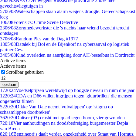
26
06/08
NAVO zet wegens Russische provocatie 250% meer
gevechtsvliegtuigen in
57
06/08
Waterschappen slaan alarm wegens droogte: Gereedschapskist
leeg
1
06/08
Forensics: Crime Scene Detective
23
06/08
Zorgmedewerkster die 's nachts haar vriend bezocht terecht
ontslagen
37
06/08
Random Pics van de Dag #1977
18
05/08
Datalek bij Bol en de Bijenkorf na cyberaanval op logistiek
partner Ceva
34
05/08
Kind overleden na aanrijding door AH-bestelbus in Dordrecht
Actieve items
Actieve items
Scrollbar gebruiken
opslaan
17
20:24
Voedselprijzen wereldwijd op hoogste niveau in ruim drie jaar
12
20:24
CDA en D66 willen ingrijpen tegen 'gluurbrillen' die mensen
ongemerkt filmen
52
20:20
Dikke Van Dale neemt 'vulvalippen' op: 'stigma op
schaamlippen doorbreken'
36
20:20
Duitser (93) crasht met quad tegen boom, vier gewonden
7
20:18
Vier aanhoudingen na doodsbedreiging burgemeester Depla
van Breda
8
20:16
Benzineprijs daalt verder, onzekerheid over Straat van Hormuz