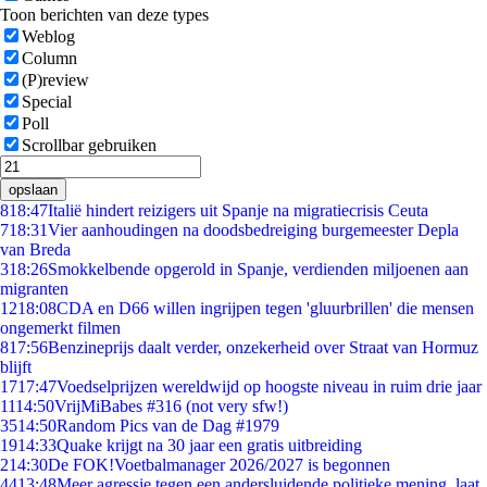
Toon berichten van deze types
Weblog
Column
(P)review
Special
Poll
Scrollbar gebruiken
opslaan
8
18:47
Italië hindert reizigers uit Spanje na migratiecrisis Ceuta
7
18:31
Vier aanhoudingen na doodsbedreiging burgemeester Depla
van Breda
3
18:26
Smokkelbende opgerold in Spanje, verdienden miljoenen aan
migranten
12
18:08
CDA en D66 willen ingrijpen tegen 'gluurbrillen' die mensen
ongemerkt filmen
8
17:56
Benzineprijs daalt verder, onzekerheid over Straat van Hormuz
blijft
17
17:47
Voedselprijzen wereldwijd op hoogste niveau in ruim drie jaar
11
14:50
VrijMiBabes #316 (not very sfw!)
35
14:50
Random Pics van de Dag #1979
19
14:33
Quake krijgt na 30 jaar een gratis uitbreiding
2
14:30
De FOK!Voetbalmanager 2026/2027 is begonnen
44
13:48
Meer agressie tegen een andersluidende politieke mening, laat