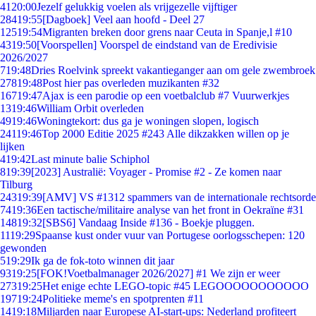
41
20:00
Jezelf gelukkig voelen als vrijgezelle vijftiger
284
19:55
[Dagboek] Veel aan hoofd - Deel 27
125
19:54
Migranten breken door grens naar Ceuta in Spanje,l #10
43
19:50
[Voorspellen] Voorspel de eindstand van de Eredivisie
2026/2027
7
19:48
Dries Roelvink spreekt vakantieganger aan om gele zwembroek
278
19:48
Post hier pas overleden muzikanten #32
167
19:47
Ajax is een parodie op een voetbalclub #7 Vuurwerkjes
13
19:46
William Orbit overleden
49
19:46
Woningtekort: dus ga je woningen slopen, logisch
241
19:46
Top 2000 Editie 2025 #243 Alle dikzakken willen op je
lijken
4
19:42
Last minute balie Schiphol
8
19:39
[2023] Australië: Voyager - Promise #2 - Ze komen naar
Tilburg
243
19:39
[AMV] VS #1312 spammers van de internationale rechtsorde
74
19:36
Een tactische/militaire analyse van het front in Oekraïne #31
148
19:32
[SBS6] Vandaag Inside #136 - Boekje pluggen.
11
19:29
Spaanse kust onder vuur van Portugese oorlogsschepen: 120
gewonden
5
19:29
Ik ga de fok-toto winnen dit jaar
93
19:25
[FOK!Voetbalmanager 2026/2027] #1 We zijn er weer
273
19:25
Het enige echte LEGO-topic #45 LEGOOOOOOOOOOO
197
19:24
Politieke meme's en spotprenten #11
14
19:18
Miljarden naar Europese AI-start-ups: Nederland profiteert