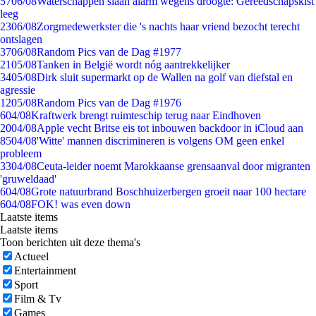
57
06/08
Waterschappen slaan alarm wegens droogte: Gereedschapskist
leeg
23
06/08
Zorgmedewerkster die 's nachts haar vriend bezocht terecht
ontslagen
37
06/08
Random Pics van de Dag #1977
21
05/08
Tanken in België wordt nóg aantrekkelijker
34
05/08
Dirk sluit supermarkt op de Wallen na golf van diefstal en
agressie
12
05/08
Random Pics van de Dag #1976
6
04/08
Kraftwerk brengt ruimteschip terug naar Eindhoven
20
04/08
Apple vecht Britse eis tot inbouwen backdoor in iCloud aan
85
04/08
'Witte' mannen discrimineren is volgens OM geen enkel
probleem
33
04/08
Ceuta-leider noemt Marokkaanse grensaanval door migranten
'gruweldaad'
6
04/08
Grote natuurbrand Boschhuizerbergen groeit naar 100 hectare
6
04/08
FOK! was even down
Laatste items
Laatste items
Toon berichten uit deze thema's
Actueel
Entertainment
Sport
Film & Tv
Games