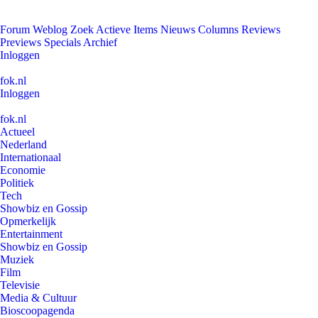
Forum
Weblog
Zoek
Actieve Items
Nieuws
Columns
Reviews
Previews
Specials
Archief
Inloggen
fok.nl
Inloggen
fok.nl
Actueel
Nederland
Internationaal
Economie
Politiek
Tech
Showbiz en Gossip
Opmerkelijk
Entertainment
Showbiz en Gossip
Muziek
Film
Televisie
Media & Cultuur
Bioscoopagenda