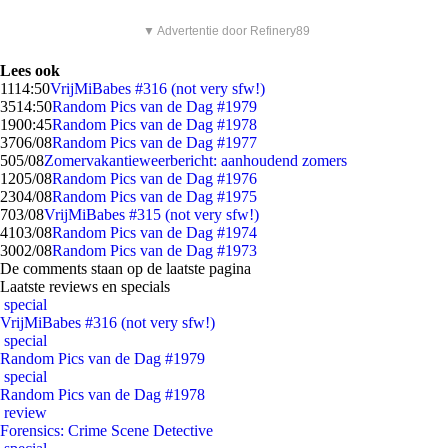
▼ Advertentie door Refinery89
Lees ook
11
14:50
VrijMiBabes #316 (not very sfw!)
35
14:50
Random Pics van de Dag #1979
19
00:45
Random Pics van de Dag #1978
37
06/08
Random Pics van de Dag #1977
5
05/08
Zomervakantieweerbericht: aanhoudend zomers
12
05/08
Random Pics van de Dag #1976
23
04/08
Random Pics van de Dag #1975
7
03/08
VrijMiBabes #315 (not very sfw!)
41
03/08
Random Pics van de Dag #1974
30
02/08
Random Pics van de Dag #1973
De comments staan op de laatste pagina
Laatste reviews en specials
special
VrijMiBabes #316 (not very sfw!)
special
Random Pics van de Dag #1979
special
Random Pics van de Dag #1978
review
Forensics: Crime Scene Detective