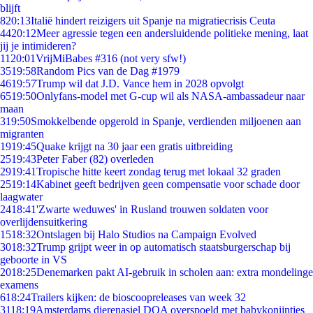
blijft
8
20:13
Italië hindert reizigers uit Spanje na migratiecrisis Ceuta
44
20:12
Meer agressie tegen een andersluidende politieke mening, laat
jij je intimideren?
11
20:01
VrijMiBabes #316 (not very sfw!)
35
19:58
Random Pics van de Dag #1979
46
19:57
Trump wil dat J.D. Vance hem in 2028 opvolgt
65
19:50
Onlyfans-model met G-cup wil als NASA-ambassadeur naar
maan
3
19:50
Smokkelbende opgerold in Spanje, verdienden miljoenen aan
migranten
19
19:45
Quake krijgt na 30 jaar een gratis uitbreiding
25
19:43
Peter Faber (82) overleden
29
19:41
Tropische hitte keert zondag terug met lokaal 32 graden
25
19:14
Kabinet geeft bedrijven geen compensatie voor schade door
laagwater
24
18:41
'Zwarte weduwes' in Rusland trouwen soldaten voor
overlijdensuitkering
15
18:32
Ontslagen bij Halo Studios na Campaign Evolved
30
18:32
Trump grijpt weer in op automatisch staatsburgerschap bij
geboorte in VS
20
18:25
Denemarken pakt AI-gebruik in scholen aan: extra mondelinge
examens
6
18:24
Trailers kijken: de bioscoopreleases van week 32
31
18:19
Amsterdams dierenasiel DOA overspoeld met babykonijntjes