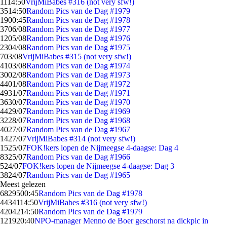
11
14:50
VrijMiBabes #316 (not very sfw!)
35
14:50
Random Pics van de Dag #1979
19
00:45
Random Pics van de Dag #1978
37
06/08
Random Pics van de Dag #1977
12
05/08
Random Pics van de Dag #1976
23
04/08
Random Pics van de Dag #1975
7
03/08
VrijMiBabes #315 (not very sfw!)
41
03/08
Random Pics van de Dag #1974
30
02/08
Random Pics van de Dag #1973
44
01/08
Random Pics van de Dag #1972
49
31/07
Random Pics van de Dag #1971
36
30/07
Random Pics van de Dag #1970
44
29/07
Random Pics van de Dag #1969
32
28/07
Random Pics van de Dag #1968
40
27/07
Random Pics van de Dag #1967
14
27/07
VrijMiBabes #314 (not very sfw!)
15
25/07
FOK!kers lopen de Nijmeegse 4-daagse: Dag 4
83
25/07
Random Pics van de Dag #1966
5
24/07
FOK!kers lopen de Nijmeegse 4-daagse: Dag 3
38
24/07
Random Pics van de Dag #1965
Meest gelezen
68295
00:45
Random Pics van de Dag #1978
44341
14:50
VrijMiBabes #316 (not very sfw!)
42042
14:50
Random Pics van de Dag #1979
1219
20:40
NPO-manager Menno de Boer geschorst na dickpic in