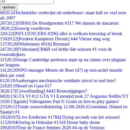
opslaan
68
20:24
Techniekles verdwijnt uit onderbouw: maar half zo veel uren
als 2007
287
20:23
[SBS6] De Bondgenoten #317 We dansen de macaroni
38
20:22
Eeuwig voortleven
3
20:22
[INFLUENCERS #296] alles is welkom kneuzing of breuk
150
20:22
[Keuken Kampioen Divisie] #44 Vitesse mag weg
137
20:20
[Wielrennen #616] Brennan!
247
20:20
[Videoland] B&B vol liefde 6de seizoen #1 voor de
vooruitkijkers
115
20:20
Jonge Cambridge professor stapt op na claims over plagiaat
en leugens
141
20:20
NPO-manager Menno de Boer (47) op non-actief stuurde
dick-pic rond
61
20:19
Aanbrengen mechanische ventilatie zinvol in oud huis?
226
20:19
Israel en Gaza #17
36
20:17
[Crowdfunding] #443 Rentestijgingen?
68
20:15
GTA VI #12 GTA VI Extended look 27 Augustus Netflix/YT
10
20:13
[gratis] Videogames Part 9: Gratis en free-to-play games!
253
20:12
Totale zonsverduistering 12-08-2026 (Groenland, IJsland en
Spanje) #1
183
20:07
[Live Eredivisie #1784] Dying seconds van het seizoen!
115
20:04
Oorlog in Oekraïne #1318 Drone baby drone
189
20:03
Tour de France femmes 2026 #4 op de Ventoux