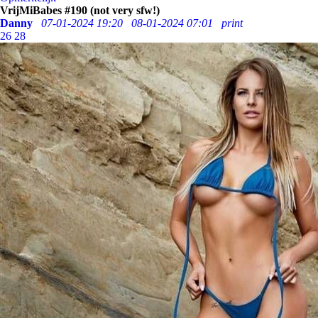
VrijMiBabes #190 (not very sfw!)
Danny
07-01-2024 19:20
08-01-2024 07:01
print
26
28