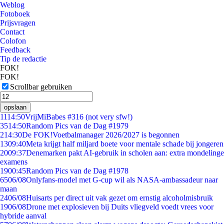
Weblog
Fotoboek
Prijsvragen
Contact
Colofon
Feedback
Tip de redactie
FOK!
FOK!
Scrollbar gebruiken
opslaan
11
14:50
VrijMiBabes #316 (not very sfw!)
35
14:50
Random Pics van de Dag #1979
2
14:30
De FOK!Voetbalmanager 2026/2027 is begonnen
13
09:40
Meta krijgt half miljard boete voor mentale schade bij jongeren
20
09:37
Denemarken pakt AI-gebruik in scholen aan: extra mondelinge
examens
19
00:45
Random Pics van de Dag #1978
65
06/08
Onlyfans-model met G-cup wil als NASA-ambassadeur naar
maan
24
06/08
Huisarts per direct uit vak gezet om ernstig alcoholmisbruik
19
06/08
Drone met explosieven bij Duits vliegveld voedt vrees voor
hybride aanval