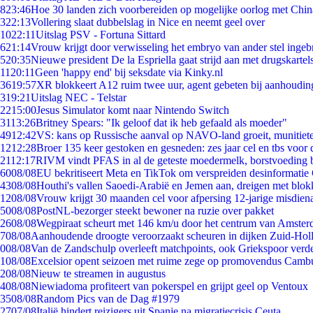
8
23:46
Hoe 30 landen zich voorbereiden op mogelijke oorlog met Chi
3
22:13
Vollering slaat dubbelslag in Nice en neemt geel over
10
22:11
Uitslag PSV - Fortuna Sittard
6
21:14
Vrouw krijgt door verwisseling het embryo van ander stel ingeb
5
20:35
Nieuwe president De la Espriella gaat strijd aan met drugskarte
11
20:11
Geen 'happy end' bij seksdate via Kinky.nl
36
19:57
XR blokkeert A12 ruim twee uur, agent gebeten bij aanhoudin
3
19:21
Uitslag NEC - Telstar
22
15:00
Jesus Simulator komt naar Nintendo Switch
31
13:26
Britney Spears: "Ik geloof dat ik heb gefaald als moeder"
49
12:42
VS: kans op Russische aanval op NAVO-land groeit, munitiet
12
12:28
Broer 135 keer gestoken en gesneden: zes jaar cel en tbs voo
21
12:17
RIVM vindt PFAS in al de geteste moedermelk, borstvoeding bl
60
08/08
EU bekritiseert Meta en TikTok om verspreiden desinformatie
43
08/08
Houthi's vallen Saoedi-Arabië en Jemen aan, dreigen met blok
12
08/08
Vrouw krijgt 30 maanden cel voor afpersing 12-jarige misdiena
50
08/08
PostNL-bezorger steekt bewoner na ruzie over pakket
26
08/08
Wegpiraat scheurt met 146 km/u door het centrum van Amste
7
08/08
Aanhoudende droogte veroorzaakt scheuren in dijken Zuid-Hol
0
08/08
Van de Zandschulp overleeft matchpoints, ook Griekspoor verde
1
08/08
Excelsior opent seizoen met ruime zege op promovendus Camb
2
08/08
Nieuw te streamen in augustus
4
08/08
Niewiadoma profiteert van pokerspel en grijpt geel op Ventoux
35
08/08
Random Pics van de Dag #1979
27
07/08
Italië hindert reizigers uit Spanje na migratiecrisis Ceuta