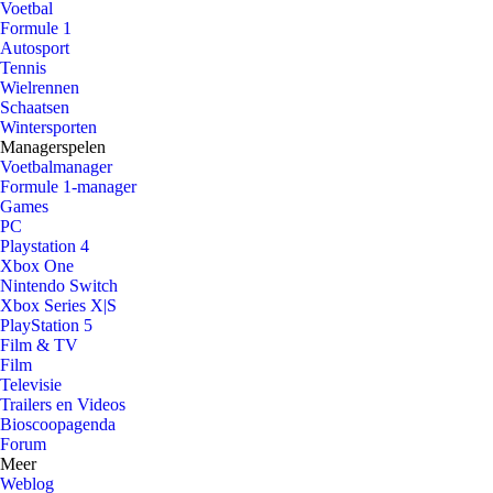
Voetbal
Formule 1
Autosport
Tennis
Wielrennen
Schaatsen
Wintersporten
Managerspelen
Voetbalmanager
Formule 1-manager
Games
PC
Playstation 4
Xbox One
Nintendo Switch
Xbox Series X|S
PlayStation 5
Film & TV
Film
Televisie
Trailers en Videos
Bioscoopagenda
Forum
Meer
Weblog