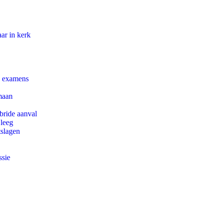
ar in kerk
e examens
maan
bride aanval
 leeg
tslagen
ssie