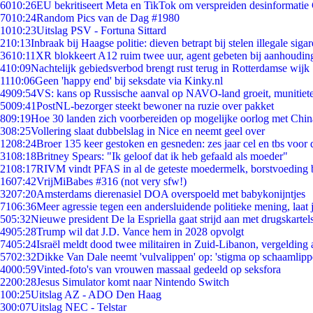
60
10:26
EU bekritiseert Meta en TikTok om verspreiden desinformatie
70
10:24
Random Pics van de Dag #1980
10
10:23
Uitslag PSV - Fortuna Sittard
2
10:13
Inbraak bij Haagse politie: dieven betrapt bij stelen illegale sigar
36
10:11
XR blokkeert A12 ruim twee uur, agent gebeten bij aanhoudin
4
10:09
Nachtelijk gebiedsverbod brengt rust terug in Rotterdamse wijk
11
10:06
Geen 'happy end' bij seksdate via Kinky.nl
49
09:54
VS: kans op Russische aanval op NAVO-land groeit, munitiet
50
09:41
PostNL-bezorger steekt bewoner na ruzie over pakket
8
09:19
Hoe 30 landen zich voorbereiden op mogelijke oorlog met Chi
3
08:25
Vollering slaat dubbelslag in Nice en neemt geel over
12
08:24
Broer 135 keer gestoken en gesneden: zes jaar cel en tbs voo
31
08:18
Britney Spears: "Ik geloof dat ik heb gefaald als moeder"
21
08:17
RIVM vindt PFAS in al de geteste moedermelk, borstvoeding bl
16
07:42
VrijMiBabes #316 (not very sfw!)
32
07:20
Amsterdams dierenasiel DOA overspoeld met babykonijntjes
71
06:36
Meer agressie tegen een andersluidende politieke mening, laat j
5
05:32
Nieuwe president De la Espriella gaat strijd aan met drugskarte
49
05:28
Trump wil dat J.D. Vance hem in 2028 opvolgt
74
05:24
Israël meldt dood twee militairen in Zuid-Libanon, vergeldin
57
02:32
Dikke Van Dale neemt 'vulvalippen' op: 'stigma op schaamlip
40
00:59
Vinted-foto's van vrouwen massaal gedeeld op seksfora
22
00:28
Jesus Simulator komt naar Nintendo Switch
1
00:25
Uitslag AZ - ADO Den Haag
3
00:07
Uitslag NEC - Telstar