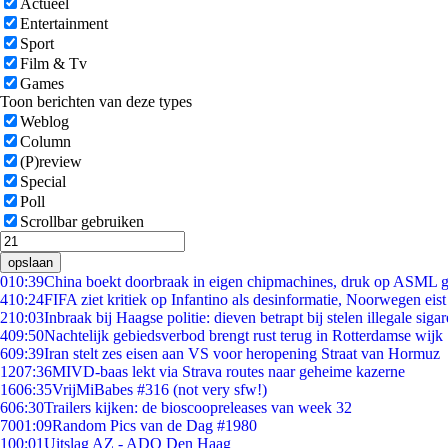
Actueel
Entertainment
Sport
Film & Tv
Games
Toon berichten van deze types
Weblog
Column
(P)review
Special
Poll
Scrollbar gebruiken
opslaan
0
10:39
China boekt doorbraak in eigen chipmachines, druk op ASML g
4
10:24
FIFA ziet kritiek op Infantino als desinformatie, Noorwegen eist 
2
10:03
Inbraak bij Haagse politie: dieven betrapt bij stelen illegale sigar
4
09:50
Nachtelijk gebiedsverbod brengt rust terug in Rotterdamse wijk
6
09:39
Iran stelt zes eisen aan VS voor heropening Straat van Hormuz
12
07:36
MIVD-baas lekt via Strava routes naar geheime kazerne
16
06:35
VrijMiBabes #316 (not very sfw!)
6
06:30
Trailers kijken: de bioscoopreleases van week 32
70
01:09
Random Pics van de Dag #1980
1
00:01
Uitslag AZ - ADO Den Haag