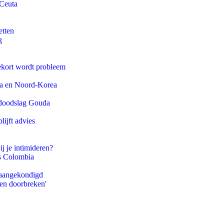
 Ceuta
etten
g
ekort wordt probleem
na en Noord-Korea
r doodslag Gouda
ijft advies
ij je intimideren?
ls Colombia
g aangekondigd
pen doorbreken'