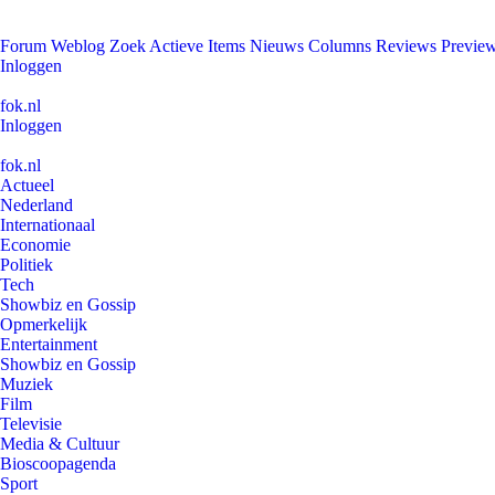
Forum
Weblog
Zoek
Actieve Items
Nieuws
Columns
Reviews
Previe
Inloggen
fok.nl
Inloggen
fok.nl
Actueel
Nederland
Internationaal
Economie
Politiek
Tech
Showbiz en Gossip
Opmerkelijk
Entertainment
Showbiz en Gossip
Muziek
Film
Televisie
Media & Cultuur
Bioscoopagenda
Sport