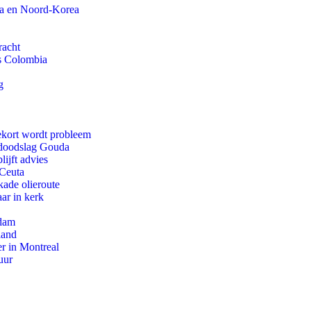
na en Noord-Korea
racht
ls Colombia
g
ekort wordt probleem
r doodslag Gouda
ijft advies
 Ceuta
kade olieroute
ar in kerk
rdam
land
r in Montreal
uur