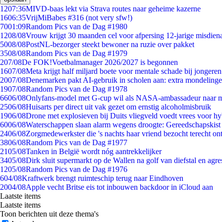
12
07:36
MIVD-baas lekt via Strava routes naar geheime kazerne
16
06:35
VrijMiBabes #316 (not very sfw!)
70
01:09
Random Pics van de Dag #1980
12
08/08
Vrouw krijgt 30 maanden cel voor afpersing 12-jarige misdiena
50
08/08
PostNL-bezorger steekt bewoner na ruzie over pakket
35
08/08
Random Pics van de Dag #1979
2
07/08
De FOK!Voetbalmanager 2026/2027 is begonnen
16
07/08
Meta krijgt half miljard boete voor mentale schade bij jongeren
20
07/08
Denemarken pakt AI-gebruik in scholen aan: extra mondeling
19
07/08
Random Pics van de Dag #1978
66
06/08
Onlyfans-model met G-cup wil als NASA-ambassadeur naar 
25
06/08
Huisarts per direct uit vak gezet om ernstig alcoholmisbruik
19
06/08
Drone met explosieven bij Duits vliegveld voedt vrees voor hy
60
06/08
Waterschappen slaan alarm wegens droogte: Gereedschapskist
24
06/08
Zorgmedewerkster die 's nachts haar vriend bezocht terecht on
38
06/08
Random Pics van de Dag #1977
21
05/08
Tanken in België wordt nóg aantrekkelijker
34
05/08
Dirk sluit supermarkt op de Wallen na golf van diefstal en agre
12
05/08
Random Pics van de Dag #1976
6
04/08
Kraftwerk brengt ruimteschip terug naar Eindhoven
20
04/08
Apple vecht Britse eis tot inbouwen backdoor in iCloud aan
Laatste items
Laatste items
Toon berichten uit deze thema's