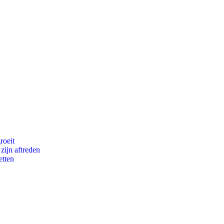
roeit
zijn aftreden
etten