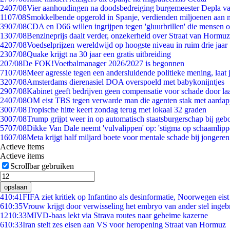
24
07/08
Vier aanhoudingen na doodsbedreiging burgemeester Depla v
11
07/08
Smokkelbende opgerold in Spanje, verdienden miljoenen aan 
39
07/08
CDA en D66 willen ingrijpen tegen 'gluurbrillen' die mensen 
13
07/08
Benzineprijs daalt verder, onzekerheid over Straat van Hormuz 
42
07/08
Voedselprijzen wereldwijd op hoogste niveau in ruim drie jaar
23
07/08
Quake krijgt na 30 jaar een gratis uitbreiding
2
07/08
De FOK!Voetbalmanager 2026/2027 is begonnen
71
07/08
Meer agressie tegen een andersluidende politieke mening, laat j
32
07/08
Amsterdams dierenasiel DOA overspoeld met babykonijntjes
29
07/08
Kabinet geeft bedrijven geen compensatie voor schade door la
24
07/08
OM eist TBS tegen verwarde man die agenten stak met aardap
30
07/08
Tropische hitte keert zondag terug met lokaal 32 graden
30
07/08
Trump grijpt weer in op automatisch staatsburgerschap bij geb
57
07/08
Dikke Van Dale neemt 'vulvalippen' op: 'stigma op schaamlip
16
07/08
Meta krijgt half miljard boete voor mentale schade bij jongeren
Actieve items
Actieve items
Scrollbar gebruiken
opslaan
4
10:41
FIFA ziet kritiek op Infantino als desinformatie, Noorwegen eist 
6
10:35
Vrouw krijgt door verwisseling het embryo van ander stel ingeb
12
10:33
MIVD-baas lekt via Strava routes naar geheime kazerne
6
10:33
Iran stelt zes eisen aan VS voor heropening Straat van Hormuz