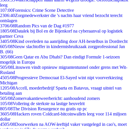
leeg
1
07:00
Forensics: Crime Scene Detective
23
06:40
Zorgmedewerkster die 's nachts haar vriend bezocht terecht
ontslagen
37
06/08
Random Pics van de Dag #1977
18
05/08
Datalek bij Bol en de Bijenkorf na cyberaanval op logistiek
partner Ceva
34
05/08
Kind overleden na aanrijding door AH-bestelbus in Dordrecht
6
05/08
Nieuw slachtoffer in kindermisbruikzaak zorgprofessional Jan
B. (66)
3
05/08
Geen Qatar en Abu Dhabi? Dan eindigt Formule 1-seizoen
mogelijk in Europa
5
05/08
Litouwen vindt opnieuw migrantentunnel onder grens met Wit-
Rusland
45
05/08
Progressieve Democraat El-Sayed wint nipt voorverkiezing
Michigan
12
05/08
Accell, moederbedrijf Sparta en Batavus, vraagt uitstel van
betaling aan
5
05/08
Zomervakantieweerbericht: aanhoudend zomers
1
05/08
Vollering de sterkste na lastige heuvelrit
8
05/08
The Division Resurgence nu gratis op pc
36
05/08
Hackers roven Coldcard-bitcoinwallets leeg voor 114 miljoen
dollar
45
05/08
Doorwerken na AOW-leeftijd vaker vastgelegd in cao's, moet