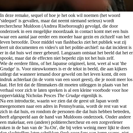
In deze remake, sequel of hoe je het ook wil noemen (het woord
'sidequel' is gevallen, maar dat neemt niemand serieus) wordt
rechercheur Muldoon (Andrea Riseborough) gevolgd, die door
onderzoek in een mogelijke moordzaak in contact komt met een huis
waar een aantal jaar eerder een moeder haar gezin en zichzelf van het
leven beroofde. Door middel van flashbacks ziet het publiek wat zij
leert uit documenten en video's uit het politie-archief: na dat incident is
er in dat huis wel meer gebeurd. Langzaam ontstaat het beeld dat het er
spookt, maar dat de effecten niet beperkt zijn tot het huis zelf.
Wie de eerdere films, of het Japanse origineel, kent, weet al wat 'the
Grudge' is. Voor nieuwkomers is er de tekst in beeld, die aan kijkers
uitlegt dat wanneer iemand door geweld om het leven komt, dit een
indruk achterlaat (in de vorm van een soort geest), die je nooit meer los
laat. Het feit dat de filmmakers dit moeten uitleggen in plaats van het
verhaal voor zich te laten spreken is al een kleine voorbode voor hoe
oppervlakkig Nicholas Pesces
The Grudge
eigenlijk is.
Na een introductie, waarin we zien dat de geest uit Japan wordt
meegenomen naar een adres in Pennsylvania, wordt de rest van wat
zich in dat huis, en rondom de personen die dat huis hebben betreden,
heeft afgespeeld aan de hand van Muldoons onderzoek. Onder andere
een makelaar, een (andere) politierechercheur en een zorgverlener
raken in de ban van de 'Ju-On', die bij velen weinig meer lijkt te doen
dan slachtoffers laten schrikken (leuk voor fans van jump scares, niet