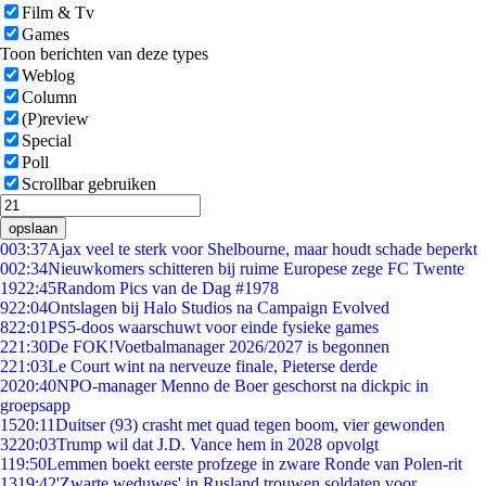
Film & Tv
Games
Toon berichten van deze types
Weblog
Column
(P)review
Special
Poll
Scrollbar gebruiken
opslaan
0
03:37
Ajax veel te sterk voor Shelbourne, maar houdt schade beperkt
0
02:34
Nieuwkomers schitteren bij ruime Europese zege FC Twente
19
22:45
Random Pics van de Dag #1978
9
22:04
Ontslagen bij Halo Studios na Campaign Evolved
8
22:01
PS5-doos waarschuwt voor einde fysieke games
2
21:30
De FOK!Voetbalmanager 2026/2027 is begonnen
2
21:03
Le Court wint na nerveuze finale, Pieterse derde
20
20:40
NPO-manager Menno de Boer geschorst na dickpic in
groepsapp
15
20:11
Duitser (93) crasht met quad tegen boom, vier gewonden
32
20:03
Trump wil dat J.D. Vance hem in 2028 opvolgt
1
19:50
Lemmen boekt eerste profzege in zware Ronde van Polen-rit
13
19:42
'Zwarte weduwes' in Rusland trouwen soldaten voor