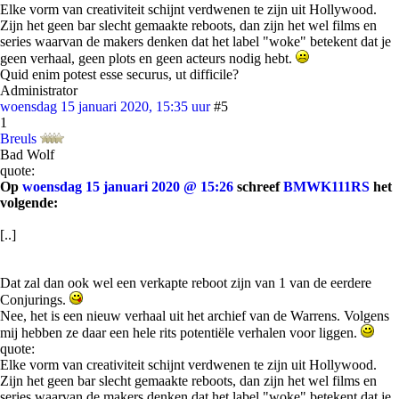
Elke vorm van creativiteit schijnt verdwenen te zijn uit Hollywood.
Zijn het geen bar slecht gemaakte reboots, dan zijn het wel films en
series waarvan de makers denken dat het label "woke" betekent dat je
geen verhaal, geen plots en geen acteurs nodig hebt.
Quid enim potest esse securus, ut difficile?
Administrator
woensdag 15 januari 2020, 15:35 uur
#5
1
Breuls
Bad Wolf
quote:
Op
woensdag 15 januari 2020 @ 15:26
schreef
BMWK111RS
het
volgende:
[..]
Dat zal dan ook wel een verkapte reboot zijn van 1 van de eerdere
Conjurings.
Nee, het is een nieuw verhaal uit het archief van de Warrens. Volgens
mij hebben ze daar een hele rits potentiële verhalen voor liggen.
quote:
Elke vorm van creativiteit schijnt verdwenen te zijn uit Hollywood.
Zijn het geen bar slecht gemaakte reboots, dan zijn het wel films en
series waarvan de makers denken dat het label "woke" betekent dat je