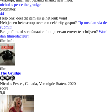
verkoopt, maar niet bepaald smaakt naar meer.
nicholas pesce
the grudge
Submitter:
44
Help ons; deel dit item als je het leuk vond
Heb je een hete scoop over een celebrity gespot?
Tip ons dan via de
submit!
Ben je film- of seriefanaat en hou je ervan erover te schrijven?
Word
dan filmredacteur!
film info
film
The Grudge
Nicolas Pesce , Canada, Verenigde Staten, 2020
score
5,0