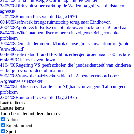
21
05/08
Tanken in België wordt nóg aantrekkelijker
34
05/08
Dirk sluit supermarkt op de Wallen na golf van diefstal en
agressie
12
05/08
Random Pics van de Dag #1976
6
04/08
Kraftwerk brengt ruimteschip terug naar Eindhoven
20
04/08
Apple vecht Britse eis tot inbouwen backdoor in iCloud aan
84
04/08
'Witte' mannen discrimineren is volgens OM geen enkel
probleem
30
04/08
Ceuta-leider noemt Marokkaanse grensaanval door migranten
'gruweldaad'
6
04/08
Grote natuurbrand Boschhuizerbergen groeit naar 100 hectare
6
04/08
FOK! was even down
41
04/08
Regering VS geeft scholen die 'genderidentiteit' van kinderen
verbergen voor ouders ultimatum
59
04/08
Vrouw die asielzoekers hielp in Athene vermoord door
Afghaanse asielzoeker
25
04/08
Lekker op vakantie naar Afghanistan volgens Taliban geen
probleem
23
04/08
Random Pics van de Dag #1975
Laatste items
Laatste items
Toon berichten uit deze thema's
Actueel
Entertainment
Sport