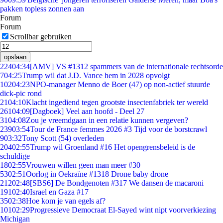
pakken topless zonnen aan
Forum
Forum
Scrollbar gebruiken
opslaan
224
04:34
[AMV] VS #1312 spammers van de internationale rechtsorde
7
04:25
Trump wil dat J.D. Vance hem in 2028 opvolgt
102
04:23
NPO-manager Menno de Boer (47) op non-actief stuurde
dick-pic rond
21
04:10
Klacht ingediend tegen grootste insectenfabriek ter wereld
261
04:09
[Dagboek] Veel aan hoofd - Deel 27
31
04:08
Zou je vreemdgaan in een relatie kunnen vergeven?
239
03:54
Tour de France femmes 2026 #3 Tijd voor de borstcrawl
9
03:32
Tony Scott (54) overleden
204
02:55
Trump wil Groenland #16 Het opengrensbeleid is de
schuldige
18
02:55
Vrouwen willen geen man meer #30
53
02:51
Oorlog in Oekraïne #1318 Drone baby drone
212
02:48
[SBS6] De Bondgenoten #317 We dansen de macaroni
191
02:40
Israel en Gaza #17
35
02:38
Hoe kom je van egels af?
101
02:29
Progressieve Democraat El-Sayed wint nipt voorverkiezing
Michigan