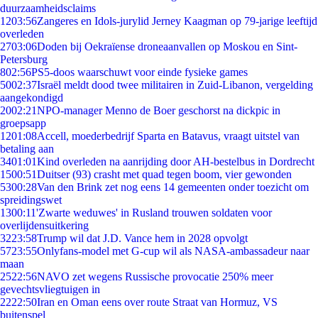
duurzaamheidsclaims
12
03:56
Zangeres en Idols-jurylid Jerney Kaagman op 79-jarige leeftijd
overleden
27
03:06
Doden bij Oekraïense droneaanvallen op Moskou en Sint-
Petersburg
8
02:56
PS5-doos waarschuwt voor einde fysieke games
50
02:37
Israël meldt dood twee militairen in Zuid-Libanon, vergelding
aangekondigd
20
02:21
NPO-manager Menno de Boer geschorst na dickpic in
groepsapp
12
01:08
Accell, moederbedrijf Sparta en Batavus, vraagt uitstel van
betaling aan
34
01:01
Kind overleden na aanrijding door AH-bestelbus in Dordrecht
15
00:51
Duitser (93) crasht met quad tegen boom, vier gewonden
53
00:28
Van den Brink zet nog eens 14 gemeenten onder toezicht om
spreidingswet
13
00:11
'Zwarte weduwes' in Rusland trouwen soldaten voor
overlijdensuitkering
32
23:58
Trump wil dat J.D. Vance hem in 2028 opvolgt
57
23:55
Onlyfans-model met G-cup wil als NASA-ambassadeur naar
maan
25
22:56
NAVO zet wegens Russische provocatie 250% meer
gevechtsvliegtuigen in
22
22:50
Iran en Oman eens over route Straat van Hormuz, VS
buitenspel