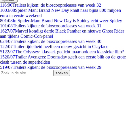
1
16:00
Trailers kijken: de bioscoopreleases van week 32
10
03/08
Spider-Man: Brand New Day knalt naar bijna 800 miljoen
euro in eerste weekend
8
01/08
In Spider-Man: Brand New Day is Spidey echt weer Spidey
1
01/08
Trailers kijken: de bioscoopreleases van week 31
16
27/07
Marvel kondigt derde Black Panther en nieuwe Ghost Rider
aan tijdens Comic-Con-panel
6
24/07
Trailers kijken: de bioscoopreleases van week 30
1
22/07
Trailer: ijdelheid heeft een nieuw gezicht in Clayface
51
22/07
The Odyssey: klassiek gedicht maar ook een klassieke film?
15
20/07
Trailer Avengers: Doomsday geeft een eerste blik op de grote
clash tussen de superhelden
5
19/07
Trailers kijken: de bioscoopreleases van week 29