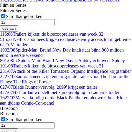
Film en Series
Film en Series
Scrollbar gebruiken
opslaan
1
16:00
Trailers kijken: de bioscoopreleases van week 32
5
15:21
Netflix-abonnees krijgen exclusieve early access tot uitgebreide
GTA VI trailer
10
03/08
Spider-Man: Brand New Day knalt naar bijna 800 miljoen
euro in eerste weekend
8
01/08
In Spider-Man: Brand New Day is Spidey echt weer Spidey
1
01/08
Trailers kijken: de bioscoopreleases van week 31
2
31/07
Attack of the Killer Tomatoes: Organic Intelligence krijgt trailer
22
27/07
Sauron smeedt zijn ene ring in de trailer voor The Lord of the
Rings: The Rings of Power
6
27/07
Blade Runner-vervolg '2099' krijgt een trailer
4
27/07
Hal Jordan worstelt met zijn opvolging in Lanterns-trailer
16
27/07
Marvel kondigt derde Black Panther en nieuwe Ghost Rider
aan tijdens Comic-Con-panel
Bioscoop
Bioscoop
Scrollbar gebruiken
opslaan