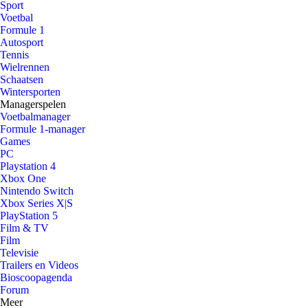
Sport
Voetbal
Formule 1
Autosport
Tennis
Wielrennen
Schaatsen
Wintersporten
Managerspelen
Voetbalmanager
Formule 1-manager
Games
PC
Playstation 4
Xbox One
Nintendo Switch
Xbox Series X|S
PlayStation 5
Film & TV
Film
Televisie
Trailers en Videos
Bioscoopagenda
Forum
Meer