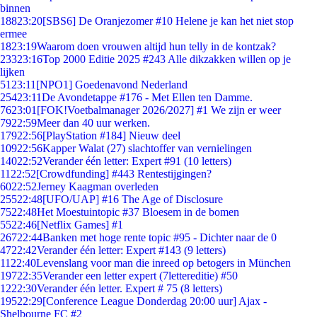
binnen
188
23:20
[SBS6] De Oranjezomer #10 Helene je kan het niet stop
ermee
18
23:19
Waarom doen vrouwen altijd hun telly in de kontzak?
233
23:16
Top 2000 Editie 2025 #243 Alle dikzakken willen op je
lijken
51
23:11
[NPO1] Goedenavond Nederland
254
23:11
De Avondetappe #176 - Met Ellen ten Damme.
76
23:01
[FOK!Voetbalmanager 2026/2027] #1 We zijn er weer
79
22:59
Meer dan 40 uur werken.
179
22:56
[PlayStation #184] Nieuw deel
109
22:56
Kapper Walat (27) slachtoffer van vernielingen
140
22:52
Verander één letter: Expert #91 (10 letters)
11
22:52
[Crowdfunding] #443 Rentestijgingen?
60
22:52
Jerney Kaagman overleden
255
22:48
[UFO/UAP] #16 The Age of Disclosure
75
22:48
Het Moestuintopic #37 Bloesem in de bomen
55
22:46
[Netflix Games] #1
267
22:44
Banken met hoge rente topic #95 - Dichter naar de 0
47
22:42
Verander één letter: Expert #143 (9 letters)
11
22:40
Levenslang voor man die inreed op betogers in München
197
22:35
Verander een letter expert (7lettereditie) #50
12
22:30
Verander één letter. Expert # 75 (8 letters)
195
22:29
[Conference League Donderdag 20:00 uur] Ajax -
Shelbourne FC #2