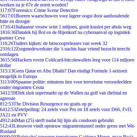
werken na je 67e de norm worden?
1
17:07
Forensics: Crime Scene Detective
56
17:01
Boeren waarschuwen voor lagere oogst door aanhoudende
hitte en droogte
17
16:41
Italiaanse vrouw wint 1 miljoen, gooit kraslot per abuis weg
18
16:36
Datalek bij Bol en de Bijenkorf na cyberaanval op logistiek
partner Ceva
1
16:26
Trailers kijken: de bioscoopreleases van week 32
23
16:12
Zorgmedewerkster die 's nachts haar vriend bezocht terecht
ontslagen
36
15:56
Hackers roven Coldcard-bitcoinwallets leeg voor 114 miljoen
dollar
3
15:13
Geen Qatar en Abu Dhabi? Dan eindigt Formule 1-seizoen
mogelijk in Europa
31
13:00
Spaanse politie: minstens tien voor terrorisme veroordeelden
onder migranten Ceuta
34
12:59
Dirk sluit supermarkt op de Wallen na golf van diefstal en
agressie
8
12:53
The Division Resurgence nu gratis op pc
64
12:53
Zetelpeiling: 24 zetels voor Pro en 18 zetels voor D66, FvD,
JA21 en PVV
49
12:44
Man (25) sterft nadat hij lijm als condoom gebruikt
5
12:43
Litouwen vindt opnieuw migrantentunnel onder grens met Wit-
Rusland
90
09:59
'Belgische' jongeren terroriseren Galderse Meren, maar Boa's