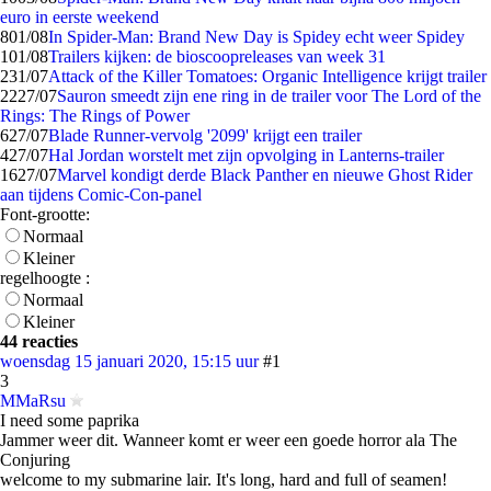
euro in eerste weekend
8
01/08
In Spider-Man: Brand New Day is Spidey echt weer Spidey
1
01/08
Trailers kijken: de bioscoopreleases van week 31
2
31/07
Attack of the Killer Tomatoes: Organic Intelligence krijgt trailer
22
27/07
Sauron smeedt zijn ene ring in de trailer voor The Lord of the
Rings: The Rings of Power
6
27/07
Blade Runner-vervolg '2099' krijgt een trailer
4
27/07
Hal Jordan worstelt met zijn opvolging in Lanterns-trailer
16
27/07
Marvel kondigt derde Black Panther en nieuwe Ghost Rider
aan tijdens Comic-Con-panel
Font-grootte:
Normaal
Kleiner
regelhoogte :
Normaal
Kleiner
44 reacties
woensdag 15 januari 2020, 15:15 uur
#1
3
MMaRsu
I need some paprika
Jammer weer dit. Wanneer komt er weer een goede horror ala The
Conjuring
welcome to my submarine lair. It's long, hard and full of seamen!