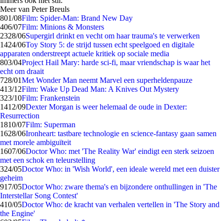
immers ook niet stil.
Meer van Peter Breuls
8
01/08
Film: Spider-Man: Brand New Day
4
06/07
Film: Minions & Monsters
23
28/06
Supergirl drinkt en vecht om haar trauma's te verwerken
14
24/06
Toy Story 5: de strijd tussen echt speelgoed en digitale
apparaten onderstreept actuele kritiek op sociale media
8
03/04
Project Hail Mary: harde sci-fi, maar vriendschap is waar het
echt om draait
7
28/01
Met Wonder Man neemt Marvel een superheldenpauze
4
13/12
Film: Wake Up Dead Man: A Knives Out Mystery
3
23/10
Film: Frankenstein
14
12/09
Dexter Morgan is weer helemaal de oude in Dexter:
Resurrection
18
10/07
Film: Superman
16
28/06
Ironheart: tastbare technologie en science-fantasy gaan samen
met morele ambiguïteit
16
07/06
Doctor Who: met 'The Reality War' eindigt een sterk seizoen
met een schok en teleurstelling
3
24/05
Doctor Who: in 'Wish World', een ideale wereld met een duister
geheim
9
17/05
Doctor Who: zware thema's en bijzondere onthullingen in 'The
Interstellar Song Contest'
4
10/05
Doctor Who: de kracht van verhalen vertellen in 'The Story and
the Engine'