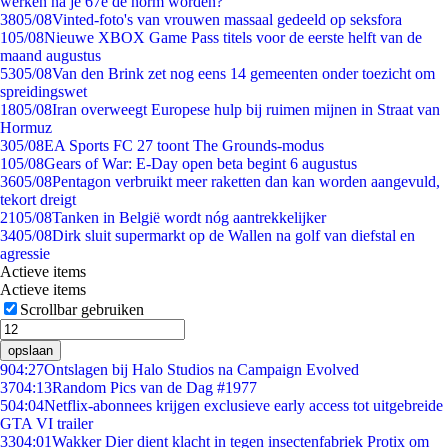
werken na je 67e de norm worden?
38
05/08
Vinted-foto's van vrouwen massaal gedeeld op seksfora
1
05/08
Nieuwe XBOX Game Pass titels voor de eerste helft van de
maand augustus
53
05/08
Van den Brink zet nog eens 14 gemeenten onder toezicht om
spreidingswet
18
05/08
Iran overweegt Europese hulp bij ruimen mijnen in Straat van
Hormuz
3
05/08
EA Sports FC 27 toont The Grounds-modus
1
05/08
Gears of War: E-Day open beta begint 6 augustus
36
05/08
Pentagon verbruikt meer raketten dan kan worden aangevuld,
tekort dreigt
21
05/08
Tanken in België wordt nóg aantrekkelijker
34
05/08
Dirk sluit supermarkt op de Wallen na golf van diefstal en
agressie
Actieve items
Actieve items
Scrollbar gebruiken
opslaan
9
04:27
Ontslagen bij Halo Studios na Campaign Evolved
37
04:13
Random Pics van de Dag #1977
5
04:04
Netflix-abonnees krijgen exclusieve early access tot uitgebreide
GTA VI trailer
33
04:01
Wakker Dier dient klacht in tegen insectenfabriek Protix om