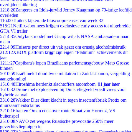
overlijdensuitkering
12
18:20
Zangeres en Idols-jurylid Jerney Kaagman op 79-jarige leeftijd
overleden
1
16:00
Trailers kijken: de bioscoopreleases van week 32
5
15:21
Netflix-abonnees krijgen exclusieve early access tot uitgebreide
GTA VI trailer
57
14:35
Onlyfans-model met G-cup wil als NASA-ambassadeur naar
maan
22
14:09
Huisarts per direct uit vak gezet om ernstig alcoholmisbruik
2
12:12
XBOX platform krijgt zijn eigen "Platinum" achievements dit
jaar
12
11:27
Capibara's lopen Braziliaans parlementsgebouw Mato Grosso
binnen
50
10:59
Israël meldt dood twee militairen in Zuid-Libanon, vergelding
aangekondigd
15
10:48
Hiroshima herdenkt slachtoffers atoombom, 81 jaar later
16
10:32
Drone met explosieven bij Duits vliegveld voedt vrees voor
hybride aanval
33
10:28
Wakker Dier dient klacht in tegen insectenfabriek Protix om
duurzaamheidsclaims
22
10:16
Iran en Oman eens over route Straat van Hormuz, VS
buitenspel
25
10:08
NAVO zet wegens Russische provocatie 250% meer
gevechtsvliegtuigen in
55
09:33
Waterschappen slaan alarm wegens droogte: Gereedschapskist