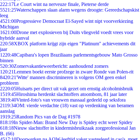
2
22:17
Le Court wint na nerveuze finale, Pieterse derde
55
21:25
Waterschappen slaan alarm wegens droogte: Gereedschapskist
leeg
45
21:00
Progressieve Democraat El-Sayed wint nipt voorverkiezing
Michigan
16
21:00
Drone met explosieven bij Duits vliegveld voedt vrees voor
hybride aanval
2
20:58
XBOX platform krijgt zijn eigen "Platinum" achievements dit
jaar
12
20:48
Capibara's lopen Braziliaans parlementsgebouw Mato Grosso
binnen
5
20:30
Zomervakantieweerbericht: aanhoudend zomers
1
20:21
Lemmen boekt eerste profzege in zware Ronde van Polen-rit
84
20:21
'Witte' mannen discrimineren is volgens OM geen enkel
probleem
22
20:05
Huisarts per direct uit vak gezet om ernstig alcoholmisbruik
15
19:45
Hiroshima herdenkt slachtoffers atoombom, 81 jaar later
38
19:40
Vinted-foto's van vrouwen massaal gedeeld op seksfora
21
19:34
OM: vierde verdachte (18) vast op verdenking van beramen
aanslag
19
19:25
Random Pics van de Dag #1978
8
18:19
In Spider-Man: Brand New Day is Spidey echt weer Spidey
6
18:18
Nieuw slachtoffer in kindermisbruikzaak zorgprofessional Jan
B. (66)
45
17:10
Doorwerken na AOW-leeftijd vaker vastgelegd in cao's, moet