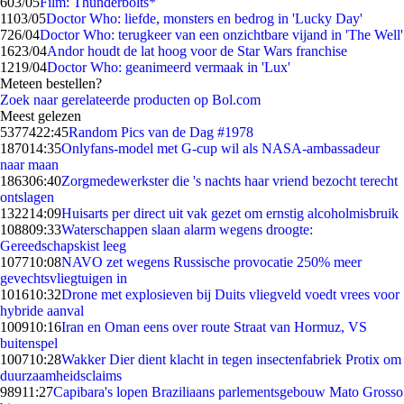
6
03/05
Film: Thunderbolts*
11
03/05
Doctor Who: liefde, monsters en bedrog in 'Lucky Day'
7
26/04
Doctor Who: terugkeer van een onzichtbare vijand in 'The Well'
16
23/04
Andor houdt de lat hoog voor de Star Wars franchise
12
19/04
Doctor Who: geanimeerd vermaak in 'Lux'
Meteen bestellen?
Zoek naar gerelateerde producten op Bol.com
Meest gelezen
53774
22:45
Random Pics van de Dag #1978
1870
14:35
Onlyfans-model met G-cup wil als NASA-ambassadeur
naar maan
1863
06:40
Zorgmedewerkster die 's nachts haar vriend bezocht terecht
ontslagen
1322
14:09
Huisarts per direct uit vak gezet om ernstig alcoholmisbruik
1088
09:33
Waterschappen slaan alarm wegens droogte:
Gereedschapskist leeg
1077
10:08
NAVO zet wegens Russische provocatie 250% meer
gevechtsvliegtuigen in
1016
10:32
Drone met explosieven bij Duits vliegveld voedt vrees voor
hybride aanval
1009
10:16
Iran en Oman eens over route Straat van Hormuz, VS
buitenspel
1007
10:28
Wakker Dier dient klacht in tegen insectenfabriek Protix om
duurzaamheidsclaims
989
11:27
Capibara's lopen Braziliaans parlementsgebouw Mato Grosso