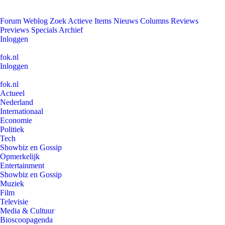
Forum
Weblog
Zoek
Actieve Items
Nieuws
Columns
Reviews
Previews
Specials
Archief
Inloggen
fok.nl
Inloggen
fok.nl
Actueel
Nederland
Internationaal
Economie
Politiek
Tech
Showbiz en Gossip
Opmerkelijk
Entertainment
Showbiz en Gossip
Muziek
Film
Televisie
Media & Cultuur
Bioscoopagenda