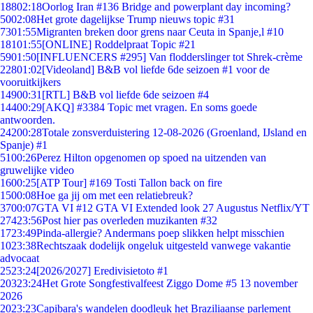
188
02:18
Oorlog Iran #136 Bridge and powerplant day incoming?
50
02:08
Het grote dagelijkse Trump nieuws topic #31
73
01:55
Migranten breken door grens naar Ceuta in Spanje,l #10
181
01:55
[ONLINE] Roddelpraat Topic #21
59
01:50
[INFLUENCERS #295] Van flodderslinger tot Shrek-crème
228
01:02
[Videoland] B&B vol liefde 6de seizoen #1 voor de
vooruitkijkers
149
00:31
[RTL] B&B vol liefde 6de seizoen #4
144
00:29
[AKQ] #3384 Topic met vragen. En soms goede
antwoorden.
242
00:28
Totale zonsverduistering 12-08-2026 (Groenland, IJsland en
Spanje) #1
51
00:26
Perez Hilton opgenomen op spoed na uitzenden van
gruwelijke video
16
00:25
[ATP Tour] #169 Tosti Tallon back on fire
15
00:08
Hoe ga jij om met een relatiebreuk?
37
00:07
GTA VI #12 GTA VI Extended look 27 Augustus Netflix/YT
274
23:56
Post hier pas overleden muzikanten #32
17
23:49
Pinda-allergie? Andermans poep slikken helpt misschien
10
23:38
Rechtszaak dodelijk ongeluk uitgesteld vanwege vakantie
advocaat
25
23:24
[2026/2027] Eredivisietoto #1
203
23:24
Het Grote Songfestivalfeest Ziggo Dome #5 13 november
2026
20
23:23
Capibara's wandelen doodleuk het Braziliaanse parlement