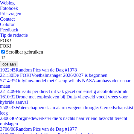
Weblog
Fotoboek
Prijsvragen
Contact
Colofon
Feedback
Tip de redactie
FOK!
FOK!
Scrollbar gebruiken
opslaan
19
22:45
Random Pics van de Dag #1978
2
21:30
De FOK!Voetbalmanager 2026/2027 is begonnen
57
14:35
Onlyfans-model met G-cup wil als NASA-ambassadeur naar
maan
22
14:09
Huisarts per direct uit vak gezet om ernstig alcoholmisbruik
16
10:32
Drone met explosieven bij Duits vliegveld voedt vrees voor
hybride aanval
55
09:33
Waterschappen slaan alarm wegens droogte: Gereedschapskist
leeg
23
06:40
Zorgmedewerkster die 's nachts haar vriend bezocht terecht
ontslagen
37
06/08
Random Pics van de Dag #1977