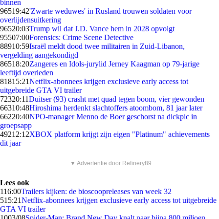
binnen
965
19:42
'Zwarte weduwes' in Rusland trouwen soldaten voor
overlijdensuitkering
965
20:03
Trump wil dat J.D. Vance hem in 2028 opvolgt
955
07:00
Forensics: Crime Scene Detective
889
10:59
Israël meldt dood twee militairen in Zuid-Libanon,
vergelding aangekondigd
865
18:20
Zangeres en Idols-jurylid Jerney Kaagman op 79-jarige
leeftijd overleden
818
15:21
Netflix-abonnees krijgen exclusieve early access tot
uitgebreide GTA VI trailer
723
20:11
Duitser (93) crasht met quad tegen boom, vier gewonden
663
10:48
Hiroshima herdenkt slachtoffers atoombom, 81 jaar later
662
20:40
NPO-manager Menno de Boer geschorst na dickpic in
groepsapp
492
12:12
XBOX platform krijgt zijn eigen "Platinum" achievements
dit jaar
▼ Advertentie door Refinery89
Lees ook
1
16:00
Trailers kijken: de bioscoopreleases van week 32
5
15:21
Netflix-abonnees krijgen exclusieve early access tot uitgebreide
GTA VI trailer
10
03/08
Spider-Man: Brand New Day knalt naar bijna 800 miljoen