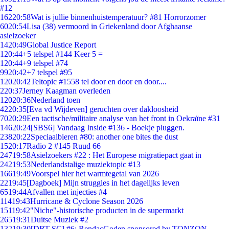
#12
162
20:58
Wat is jullie binnenhuistemperatuur? #81 Horrorzomer
60
20:54
Lisa (38) vermoord in Griekenland door Afghaanse
asielzoeker
14
20:49
Global Justice Report
1
20:44
+5 telspel #144 Keer 5 =
1
20:44
+9 telspel #74
99
20:42
+7 telspel #95
120
20:42
Teltopic #1558 tel door en door en door....
2
20:37
Jerney Kaagman overleden
120
20:36
Nederland toen
42
20:35
[Eva vd Wijdeven] geruchten over dakloosheid
70
20:29
Een tactische/militaire analyse van het front in Oekraïne #31
146
20:24
[SBS6] Vandaag Inside #136 - Boekje pluggen.
238
20:22
Speciaalbieren #80: another one bites the dust
15
20:17
Radio 2 #145 Ruud 66
247
19:58
Asielzoekers #22 : Het Europese migratiepact gaat in
242
19:53
Nederlandstalige muziektopic #13
166
19:49
Voorspel hier het warmtegetal van 2026
22
19:45
[Dagboek] Mijn struggles in het dagelijks leven
65
19:44
Afvallen met injecties #4
114
19:43
Hurricane & Cyclone Season 2026
151
19:42
"Niche"-historische producten in de supermarkt
265
19:31
Duitse Muziek #2
132
19:30
[DRT SC] #6: RendacGoden sponsored by TONZON