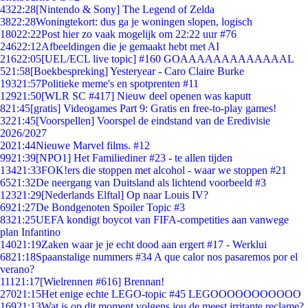
43
22:28
[Nintendo & Sony] The Legend of Zelda
38
22:28
Woningtekort: dus ga je woningen slopen, logisch
180
22:22
Post hier zo vaak mogelijk om 22:22 uur #76
246
22:12
Afbeeldingen die je gemaakt hebt met AI
216
22:05
[UEL/ECL live topic] #160 GOAAAAAAAAAAAAAL
5
21:58
[Boekbespreking] Yesteryear - Caro Claire Burke
193
21:57
Politieke meme's en spotprenten #11
129
21:50
[WLR SC #417] Nieuw deel openen was kaputt
8
21:45
[gratis] Videogames Part 9: Gratis en free-to-play games!
32
21:45
[Voorspellen] Voorspel de eindstand van de Eredivisie
2026/2027
20
21:44
Nieuwe Marvel films. #12
99
21:39
[NPO1] Het Familiediner #23 - te allen tijden
134
21:33
FOK!ers die stoppen met alcohol - waar we stoppen #21
65
21:32
De neergang van Duitsland als lichtend voorbeeld #3
123
21:29
[Nederlands Elftal] Op naar Louis IV?
69
21:27
De Bondgenoten Spoiler Topic #3
83
21:25
UEFA kondigt boycot van FIFA-competities aan vanwege
plan Infantino
140
21:19
Zaken waar je je echt dood aan ergert #17 - Werklui
68
21:18
Spaanstalige nummers #34 A que calor nos pasaremos por el
verano?
111
21:17
[Wielrennen #616] Brennan!
270
21:15
Het enige echte LEGO-topic #45 LEGOOOOOOOOOOO
169
21:13
Wat is op dit moment volgens jou de meest irritante reclame?