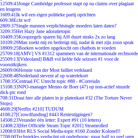
125
09:43
Jonge Cambridge professor stapt op na claims over plagiaat
en leugens
16
09:41
Ik wil een eigen politieke partij oprichten
6
09:38
Echt wrf
28
09:37
Single mannen verplichtsingle moeders laten daten?
32
09:35
Het Hazy Jane adoratietopic
104
09:35
Koopzegels sparen bij AH duurt straks 2x zo lang
101
09:29
Man zoekt mij en bedreigt mij, nadat ik met zijn zoon sprak
189
09:25
Boeken worden opgekocht om chatbots te voeden
257
09:18
[AMV] VS #1312 spammers van de internationale rechtsorde
255
09:13
[Videoland] B&B vol liefde 6de seizoen #1 voor de
vooruitkijkers
260
09:06
Hennie van der Most failliet verklaard
226
08:48
Nederland stevent af op watertekort
17
08:35
Centraal FC Utrecht topic #88 - #CorreiaIn
151
08:33
NPO-manager Menno de Boer (47) op non-actief stuurde
dick-pic rond
7
08:31
Draai hier alle platen in je platenkast #32 (The Torture Never
Stops)
46
08:29
[Netflix #210] TUDUM
41
08:27
[Crowdfunding] #443 Rentestijgingen?
145
08:23
Verander één letter: Expert #91 (10 letters)
124
08:23
[Het Officiële Steam Topic #201] Steamrolled
120
08:03
Het RLS Social Media-topic #160 Zonder Kolonel!!
77
08:00
Techniekles verdwijnt uit onderbouw: maar half zo veel uren