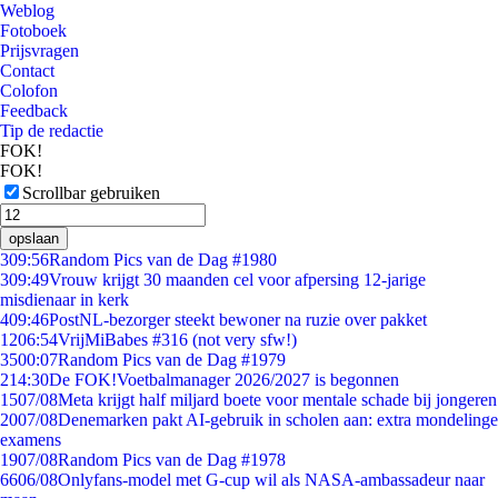
Weblog
Fotoboek
Prijsvragen
Contact
Colofon
Feedback
Tip de redactie
FOK!
FOK!
Scrollbar gebruiken
opslaan
3
09:56
Random Pics van de Dag #1980
3
09:49
Vrouw krijgt 30 maanden cel voor afpersing 12-jarige
misdienaar in kerk
4
09:46
PostNL-bezorger steekt bewoner na ruzie over pakket
12
06:54
VrijMiBabes #316 (not very sfw!)
35
00:07
Random Pics van de Dag #1979
2
14:30
De FOK!Voetbalmanager 2026/2027 is begonnen
15
07/08
Meta krijgt half miljard boete voor mentale schade bij jongeren
20
07/08
Denemarken pakt AI-gebruik in scholen aan: extra mondelinge
examens
19
07/08
Random Pics van de Dag #1978
66
06/08
Onlyfans-model met G-cup wil als NASA-ambassadeur naar