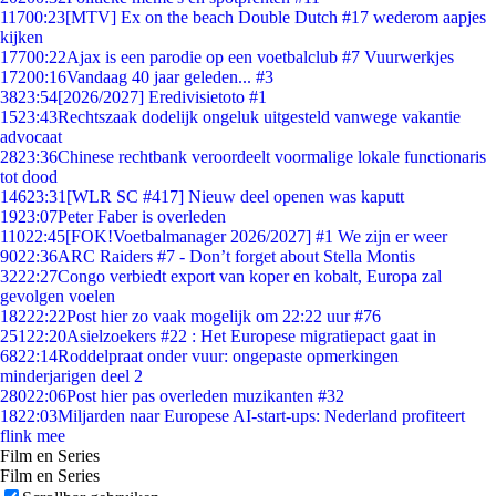
117
00:23
[MTV] Ex on the beach Double Dutch #17 wederom aapjes
kijken
177
00:22
Ajax is een parodie op een voetbalclub #7 Vuurwerkjes
172
00:16
Vandaag 40 jaar geleden... #3
38
23:54
[2026/2027] Eredivisietoto #1
15
23:43
Rechtszaak dodelijk ongeluk uitgesteld vanwege vakantie
advocaat
28
23:36
Chinese rechtbank veroordeelt voormalige lokale functionaris
tot dood
146
23:31
[WLR SC #417] Nieuw deel openen was kaputt
19
23:07
Peter Faber is overleden
110
22:45
[FOK!Voetbalmanager 2026/2027] #1 We zijn er weer
90
22:36
ARC Raiders #7 - Don’t forget about Stella Montis
32
22:27
Congo verbiedt export van koper en kobalt, Europa zal
gevolgen voelen
182
22:22
Post hier zo vaak mogelijk om 22:22 uur #76
251
22:20
Asielzoekers #22 : Het Europese migratiepact gaat in
68
22:14
Roddelpraat onder vuur: ongepaste opmerkingen
minderjarigen deel 2
280
22:06
Post hier pas overleden muzikanten #32
18
22:03
Miljarden naar Europese AI-start-ups: Nederland profiteert
flink mee
Film en Series
Film en Series