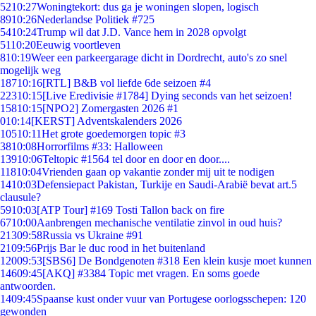
52
10:27
Woningtekort: dus ga je woningen slopen, logisch
89
10:26
Nederlandse Politiek #725
54
10:24
Trump wil dat J.D. Vance hem in 2028 opvolgt
51
10:20
Eeuwig voortleven
8
10:19
Weer een parkeergarage dicht in Dordrecht, auto's zo snel
mogelijk weg
187
10:16
[RTL] B&B vol liefde 6de seizoen #4
223
10:15
[Live Eredivisie #1784] Dying seconds van het seizoen!
158
10:15
[NPO2] Zomergasten 2026 #1
0
10:14
[KERST] Adventskalenders 2026
105
10:11
Het grote goedemorgen topic #3
38
10:08
Horrorfilms #33: Halloween
139
10:06
Teltopic #1564 tel door en door en door....
118
10:04
Vrienden gaan op vakantie zonder mij uit te nodigen
14
10:03
Defensiepact Pakistan, Turkije en Saudi-Arabië bevat art.5
clausule?
59
10:03
[ATP Tour] #169 Tosti Tallon back on fire
67
10:00
Aanbrengen mechanische ventilatie zinvol in oud huis?
213
09:58
Russia vs Ukraine #91
21
09:56
Prijs Bar le duc rood in het buitenland
120
09:53
[SBS6] De Bondgenoten #318 Een klein kusje moet kunnen
146
09:45
[AKQ] #3384 Topic met vragen. En soms goede
antwoorden.
14
09:45
Spaanse kust onder vuur van Portugese oorlogsschepen: 120
gewonden