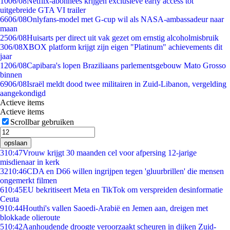
10
06/08
Netflix-abonnees krijgen exclusieve early access tot
uitgebreide GTA VI trailer
66
06/08
Onlyfans-model met G-cup wil als NASA-ambassadeur naar
maan
25
06/08
Huisarts per direct uit vak gezet om ernstig alcoholmisbruik
3
06/08
XBOX platform krijgt zijn eigen "Platinum" achievements dit
jaar
12
06/08
Capibara's lopen Braziliaans parlementsgebouw Mato Grosso
binnen
69
06/08
Israël meldt dood twee militairen in Zuid-Libanon, vergelding
aangekondigd
Actieve items
Actieve items
Scrollbar gebruiken
opslaan
3
10:47
Vrouw krijgt 30 maanden cel voor afpersing 12-jarige
misdienaar in kerk
32
10:46
CDA en D66 willen ingrijpen tegen 'gluurbrillen' die mensen
ongemerkt filmen
6
10:45
EU bekritiseert Meta en TikTok om verspreiden desinformatie
Ceuta
9
10:44
Houthi's vallen Saoedi-Arabië en Jemen aan, dreigen met
blokkade olieroute
5
10:42
Aanhoudende droogte veroorzaakt scheuren in dijken Zuid-