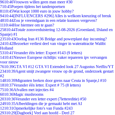
96
10:46
Vrouwen willen geen man meer #30
7
10:45
Poepen tijdens het tandenpoetsen
81
10:45
Wat koopt 1000 euro in jouw hobby?
94
10:44
[INFLUENCERS #296] Alles is welkom kneuzing of breuk
48
10:44
Zou je vreemdgaan in een relatie kunnen vergeven?
11
10:44
Hoe hiermee om te gaan?
258
10:44
Totale zonsverduistering 12-08-2026 (Groenland, IJsland en
Spanje) #1
235
10:43
Oorlog Iran #136 Bridge and powerplant day incoming?
24
10:42
Bezoeker verliest deel van vinger in waterattractie Walibi
Holland
53
10:41
Verander één letter: Expert #143 (9 letters)
14
10:41
Nieuwe Europese richtlijn: vaker repareren ipv vervangen
voor nieuw
76
10:39
GTA VI #12 GTA VI Extended look 27 Augustus Netflix/YT
234
10:39
Agent smijt zwangere vrouw op de grond, onderzoek gestart
#2
148
10:39
Migranten breken door grens naar Ceuta in Spanje,l #10
18
10:37
Verander één letter. Expert # 75 (8 letters)
75
10:36
Afvallen met injecties #4
60
10:36
Magic mushrooms
203
10:36
Verander een letter expert (7lettereditie) #50
249
10:35
Afbeeldingen die je gemaakt hebt met AI
12
10:31
Opmerkelijke foto's van Funda #243
293
10:29
[Dagboek] Veel aan hoofd - Deel 27