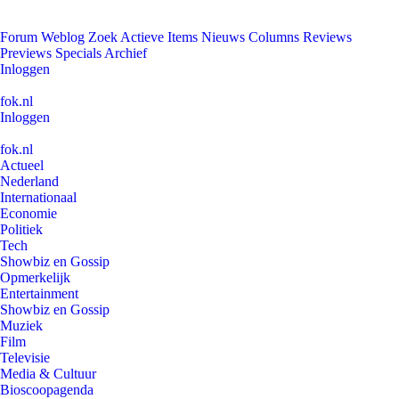
Forum
Weblog
Zoek
Actieve Items
Nieuws
Columns
Reviews
Previews
Specials
Archief
Inloggen
fok.nl
Inloggen
fok.nl
Actueel
Nederland
Internationaal
Economie
Politiek
Tech
Showbiz en Gossip
Opmerkelijk
Entertainment
Showbiz en Gossip
Muziek
Film
Televisie
Media & Cultuur
Bioscoopagenda