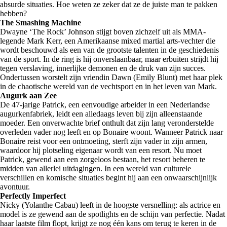
absurde situaties. Hoe weten ze zeker dat ze de juiste man te pakken
hebben?
The Smashing Machine
Dwayne ‘The Rock’ Johnson stijgt boven zichzelf uit als MMA-
legende Mark Kerr, een Amerikaanse mixed martial arts-vechter die
wordt beschouwd als een van de grootste talenten in de geschiedenis
van de sport. In de ring is hij onverslaanbaar, maar erbuiten strijdt hij
tegen verslaving, innerlijke demonen en de druk van zijn succes.
Ondertussen worstelt zijn vriendin Dawn (Emily Blunt) met haar plek
in de chaotische wereld van de vechtsport en in het leven van Mark.
Augurk aan Zee
De 47-jarige Patrick, een eenvoudige arbeider in een Nederlandse
augurkenfabriek, leidt een alledaags leven bij zijn alleenstaande
moeder. Een onverwachte brief onthult dat zijn lang veronderstelde
overleden vader nog leeft en op Bonaire woont. Wanneer Patrick naar
Bonaire reist voor een ontmoeting, sterft zijn vader in zijn armen,
waardoor hij plotseling eigenaar wordt van een resort. Nu moet
Patrick, gewend aan een zorgeloos bestaan, het resort beheren te
midden van allerlei uitdagingen. In een wereld van culturele
verschillen en komische situaties begint hij aan een onwaarschijnlijk
avontuur.
Perfectly Imperfect
Nicky (Yolanthe Cabau) leeft in de hoogste versnelling: als actrice en
model is ze gewend aan de spotlights en de schijn van perfectie. Nadat
haar laatste film flopt, krijgt ze nog één kans om terug te keren in de