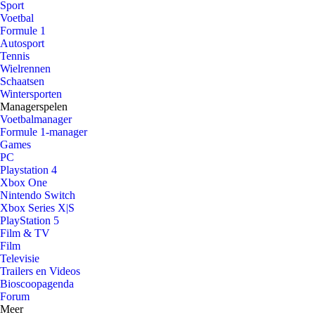
Sport
Voetbal
Formule 1
Autosport
Tennis
Wielrennen
Schaatsen
Wintersporten
Managerspelen
Voetbalmanager
Formule 1-manager
Games
PC
Playstation 4
Xbox One
Nintendo Switch
Xbox Series X|S
PlayStation 5
Film & TV
Film
Televisie
Trailers en Videos
Bioscoopagenda
Forum
Meer