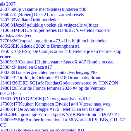
als 2007
25
07:58
Op vakantie met (kleine) kinderen #30
106
07:55
[Breien] Deel 21, met zomerbreisels
18
07:39
William Orbit overleden
46
06:34
Jezelf gelukkig voelen als vrijgezelle vijftiger
71
06:34
MODUS Super Series Darts #2: 's werelds mooiste
dartskweekvijver
277
06:26
Tropisch aquarium #73 - Het blijft toch kriebelen.
4
05:26
EK Atletiek 2026 te Birmingham #1
195
05:16
[SBS6] De Oranjezomer #10 Helene je kan het niet stop
ermee
249
05:15
[Centraal] Ruimtevaart / SpaceX #87 Rondje oceaan
233
04:34
Israel en Gaza #17
30
02:39
Transfergeruchten en contractverlenging #83
160
02:32
Oorlog in Oekraïne #1318 Drone baby drone
134
01:36
[DRT SC] #6: RendacGoden sponsored by TONZON
198
01:28
Tour de France femmes 2026 #4 op de Ventoux
6
01:21
Ps 5
116
01:03
[DAGBOEK] De weg naar balans #12
173
00:47
[Keuken Kampioen Divisie] #44 Vitesse mag weg
273
00:44
De Avondetappe #176 - Met Ellen ten Damme.
4
00:40
Het gezellige Eurojackpot KNVB Bekertopic 2026/27 #1
186
00:35
Big Brother International # 56 Worlds RLS, BBs, GH, GF,
OT
202
00:32
Politieke meme's en spotprenten #11