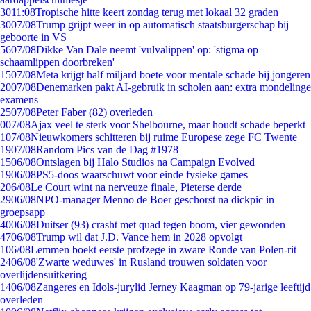
30
11:08
Tropische hitte keert zondag terug met lokaal 32 graden
30
07/08
Trump grijpt weer in op automatisch staatsburgerschap bij
geboorte in VS
56
07/08
Dikke Van Dale neemt 'vulvalippen' op: 'stigma op
schaamlippen doorbreken'
15
07/08
Meta krijgt half miljard boete voor mentale schade bij jongeren
20
07/08
Denemarken pakt AI-gebruik in scholen aan: extra mondelinge
examens
25
07/08
Peter Faber (82) overleden
0
07/08
Ajax veel te sterk voor Shelbourne, maar houdt schade beperkt
1
07/08
Nieuwkomers schitteren bij ruime Europese zege FC Twente
19
07/08
Random Pics van de Dag #1978
15
06/08
Ontslagen bij Halo Studios na Campaign Evolved
19
06/08
PS5-doos waarschuwt voor einde fysieke games
2
06/08
Le Court wint na nerveuze finale, Pieterse derde
29
06/08
NPO-manager Menno de Boer geschorst na dickpic in
groepsapp
40
06/08
Duitser (93) crasht met quad tegen boom, vier gewonden
47
06/08
Trump wil dat J.D. Vance hem in 2028 opvolgt
1
06/08
Lemmen boekt eerste profzege in zware Ronde van Polen-rit
24
06/08
'Zwarte weduwes' in Rusland trouwen soldaten voor
overlijdensuitkering
14
06/08
Zangeres en Idols-jurylid Jerney Kaagman op 79-jarige leeftijd
overleden