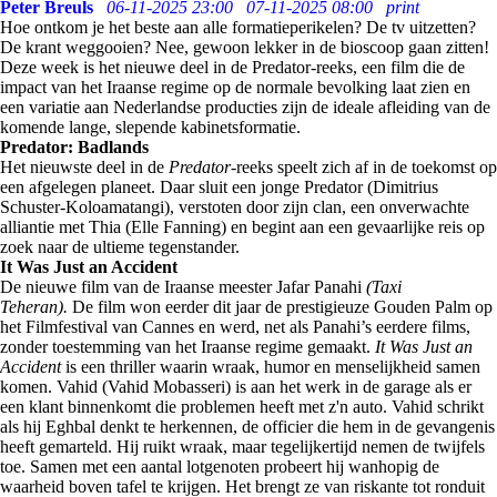
Peter Breuls
06-11-2025 23:00
07-11-2025 08:00
print
Hoe ontkom je het beste aan alle formatieperikelen? De tv uitzetten?
De krant weggooien? Nee, gewoon lekker in de bioscoop gaan zitten!
Deze week is het nieuwe deel in de Predator-reeks, een film die de
impact van het Iraanse regime op de normale bevolking laat zien en
een variatie aan Nederlandse producties zijn de ideale afleiding van de
komende lange, slepende kabinetsformatie.
Predator: Badlands
Het nieuwste deel in de
Predator
-reeks speelt zich af in de toekomst op
een afgelegen planeet. Daar sluit een jonge Predator (Dimitrius
Schuster-Koloamatangi), verstoten door zijn clan, een onverwachte
alliantie met Thia (Elle Fanning) en begint aan een gevaarlijke reis op
zoek naar de ultieme tegenstander.
It Was Just an Accident
De nieuwe film van de Iraanse meester Jafar Panahi
(Taxi
Teheran).
De film won eerder dit jaar de prestigieuze Gouden Palm op
het Filmfestival van Cannes en werd, net als Panahi’s eerdere films,
zonder toestemming van het Iraanse regime gemaakt.
It Was Just an
Accident
is een thriller waarin wraak, humor en menselijkheid samen
komen. Vahid (Vahid Mobasseri) is aan het werk in de garage als er
een klant binnenkomt die problemen heeft met z'n auto. Vahid schrikt
als hij Eghbal denkt te herkennen, de officier die hem in de gevangenis
heeft gemarteld. Hij ruikt wraak, maar tegelijkertijd nemen de twijfels
toe. Samen met een aantal lotgenoten probeert hij wanhopig de
waarheid boven tafel te krijgen. Het brengt ze van riskante tot ronduit