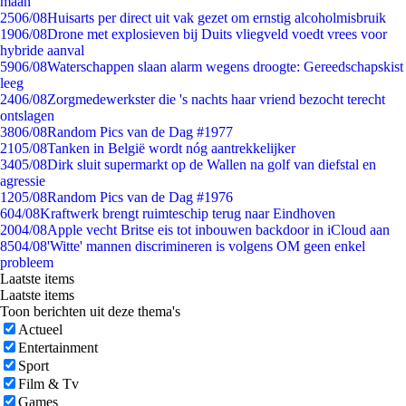
maan
25
06/08
Huisarts per direct uit vak gezet om ernstig alcoholmisbruik
19
06/08
Drone met explosieven bij Duits vliegveld voedt vrees voor
hybride aanval
59
06/08
Waterschappen slaan alarm wegens droogte: Gereedschapskist
leeg
24
06/08
Zorgmedewerkster die 's nachts haar vriend bezocht terecht
ontslagen
38
06/08
Random Pics van de Dag #1977
21
05/08
Tanken in België wordt nóg aantrekkelijker
34
05/08
Dirk sluit supermarkt op de Wallen na golf van diefstal en
agressie
12
05/08
Random Pics van de Dag #1976
6
04/08
Kraftwerk brengt ruimteschip terug naar Eindhoven
20
04/08
Apple vecht Britse eis tot inbouwen backdoor in iCloud aan
85
04/08
'Witte' mannen discrimineren is volgens OM geen enkel
probleem
Laatste items
Laatste items
Toon berichten uit deze thema's
Actueel
Entertainment
Sport
Film & Tv
Games