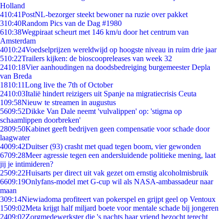
Holland
4
10:41
PostNL-bezorger steekt bewoner na ruzie over pakket
3
10:40
Random Pics van de Dag #1980
6
10:38
Wegpiraat scheurt met 146 km/u door het centrum van
Amsterdam
40
10:24
Voedselprijzen wereldwijd op hoogste niveau in ruim drie jaar
5
10:22
Trailers kijken: de bioscoopreleases van week 32
24
10:18
Vier aanhoudingen na doodsbedreiging burgemeester Depla
van Breda
18
10:11
Long live the 7th of October
24
10:03
Italië hindert reizigers uit Spanje na migratiecrisis Ceuta
1
09:58
Nieuw te streamen in augustus
56
09:52
Dikke Van Dale neemt 'vulvalippen' op: 'stigma op
schaamlippen doorbreken'
28
09:50
Kabinet geeft bedrijven geen compensatie voor schade door
laagwater
40
09:42
Duitser (93) crasht met quad tegen boom, vier gewonden
67
09:28
Meer agressie tegen een andersluidende politieke mening, laat
jij je intimideren?
25
09:22
Huisarts per direct uit vak gezet om ernstig alcoholmisbruik
66
09:19
Onlyfans-model met G-cup wil als NASA-ambassadeur naar
maan
3
09:14
Niewiadoma profiteert van pokerspel en grijpt geel op Ventoux
15
09:02
Meta krijgt half miljard boete voor mentale schade bij jongeren
24
09:02
Zorgmedewerkster die 's nachts haar vriend bezocht terecht