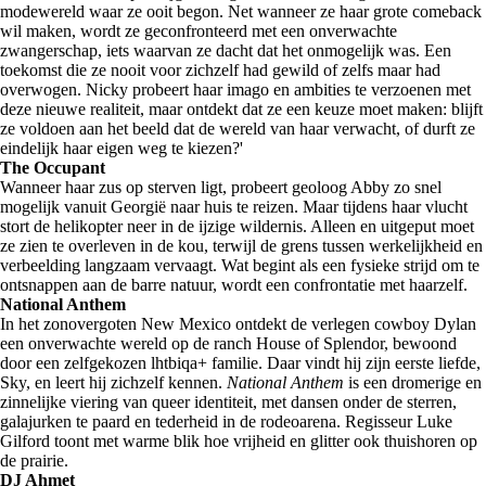
modewereld waar ze ooit begon. Net wanneer ze haar grote comeback
wil maken, wordt ze geconfronteerd met een onverwachte
zwangerschap, iets waarvan ze dacht dat het onmogelijk was. Een
toekomst die ze nooit voor zichzelf had gewild of zelfs maar had
overwogen. Nicky probeert haar imago en ambities te verzoenen met
deze nieuwe realiteit, maar ontdekt dat ze een keuze moet maken: blijft
ze voldoen aan het beeld dat de wereld van haar verwacht, of durft ze
eindelijk haar eigen weg te kiezen?'
The Occupant
Wanneer haar zus op sterven ligt, probeert geoloog Abby zo snel
mogelijk vanuit Georgië naar huis te reizen. Maar tijdens haar vlucht
stort de helikopter neer in de ijzige wildernis. Alleen en uitgeput moet
ze zien te overleven in de kou, terwijl de grens tussen werkelijkheid en
verbeelding langzaam vervaagt. Wat begint als een fysieke strijd om te
ontsnappen aan de barre natuur, wordt een confrontatie met haarzelf.
National Anthem
In het zonovergoten New Mexico ontdekt de verlegen cowboy Dylan
een onverwachte wereld op de ranch House of Splendor, bewoond
door een zelfgekozen lhtbiqa+ familie. Daar vindt hij zijn eerste liefde,
Sky, en leert hij zichzelf kennen.
National Anthem
is een dromerige en
zinnelijke viering van queer identiteit, met dansen onder de sterren,
galajurken te paard en tederheid in de rodeoarena. Regisseur Luke
Gilford toont met warme blik hoe vrijheid en glitter ook thuishoren op
de prairie.
DJ Ahmet