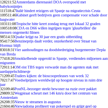
1282
11:52
Amsterdams dierenasiel DOA overspoeld met
babykonijntjes
1115
18:47
Italië hindert reizigers uit Spanje na migratiecrisis Ceuta
1095
11:46
Kabinet geeft bedrijven geen compensatie voor schade door
laagwater
1031
11:08
Tropische hitte keert zondag terug met lokaal 32 graden
1005
18:08
CDA en D66 willen ingrijpen tegen 'gluurbrillen' die
mensen ongemerkt filmen
985
14:33
Quake krijgt na 30 jaar een gratis uitbreiding
954
17:56
Benzineprijs daalt verder, onzekerheid over Straat van
Hormuz blijft
830
18:31
Vier aanhoudingen na doodsbedreiging burgemeester Depla
van Breda
774
18:26
Smokkelbende opgerold in Spanje, verdienden miljoenen aan
migranten
729
11:14
OM eist TBS tegen verwarde man die agenten stak met
aardappelschilmesje
712
09:45
Trailers kijken: de bioscoopreleases van week 32
702
17:47
Voedselprijzen wereldwijd op hoogste niveau in ruim drie
jaar
321
09:46
PostNL-bezorger steekt bewoner na ruzie over pakket
298
09:32
Wegpiraat scheurt met 146 km/u door het centrum van
Amsterdam
262
08:35
Nieuw te streamen in augustus
216
04:46
Niewiadoma profiteert van pokerspel en grijpt geel op