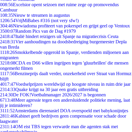
0
08:56
Excelsior opent seizoen met ruime zege op promovendus
Cambuur
1
08:35
Nieuw te streamen in augustus
12
06:54
VrijMiBabes #316 (not very sfw!)
3
04:46
Niewiadoma profiteert van pokerspel en grijpt geel op Ventoux
35
00:07
Random Pics van de Dag #1979
24
18:47
Italië hindert reizigers uit Spanje na migratiecrisis Ceuta
24
18:31
Vier aanhoudingen na doodsbedreiging burgemeester Depla
van Breda
11
18:26
Smokkelbende opgerold in Spanje, verdienden miljoenen aan
migranten
32
18:08
CDA en D66 willen ingrijpen tegen 'gluurbrillen' die mensen
ongemerkt filmen
11
17:56
Benzineprijs daalt verder, onzekerheid over Straat van Hormuz
blijft
40
17:47
Voedselprijzen wereldwijd op hoogste niveau in ruim drie jaar
23
14:33
Quake krijgt na 30 jaar een gratis uitbreiding
2
14:30
De FOK!Voetbalmanager 2026/2027 is begonnen
67
13:48
Meer agressie tegen een andersluidende politieke mening, laat
jij je intimideren?
31
11:52
Amsterdams dierenasiel DOA overspoeld met babykonijntjes
28
11:46
Kabinet geeft bedrijven geen compensatie voor schade door
laagwater
23
11:14
OM eist TBS tegen verwarde man die agenten stak met
aardappelschilmesje