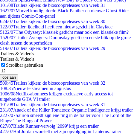
1
01/08
Trailers kijken: de bioscoopreleases van week 31
16
27/07
Marvel kondigt derde Black Panther en nieuwe Ghost Rider
aan tijdens Comic-Con-panel
6
24/07
Trailers kijken: de bioscoopreleases van week 30
1
22/07
Trailer: ijdelheid heeft een nieuw gezicht in Clayface
51
22/07
The Odyssey: klassiek gedicht maar ook een klassieke film?
15
20/07
Trailer Avengers: Doomsday geeft een eerste blik op de grote
clash tussen de superhelden
5
19/07
Trailers kijken: de bioscoopreleases van week 29
Trailers & Video's
Trailers & Video's
Scrollbar gebruiken
opslaan
5
09:45
Trailers kijken: de bioscoopreleases van week 32
1
08:35
Nieuw te streamen in augustus
10
06/08
Netflix-abonnees krijgen exclusieve early access tot
uitgebreide GTA VI trailer
1
01/08
Trailers kijken: de bioscoopreleases van week 31
2
31/07
Attack of the Killer Tomatoes: Organic Intelligence krijgt trailer
22
27/07
Sauron smeedt zijn ene ring in de trailer voor The Lord of the
Rings: The Rings of Power
6
27/07
Blade Runner-vervolg '2099' krijgt een trailer
4
27/07
Hal Jordan worstelt met zijn opvolging in Lanterns-trailer