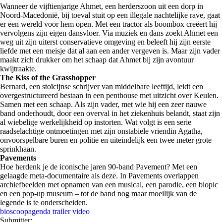
Wanneer de vijftienjarige Ahmet, een herderszoon uit een dorp in
Noord-Macedonië, bij toeval stuit op een illegale nachtelijke rave, gaat
er een wereld voor hem open. Met een tractor als boombox creëert hij
vervolgens zijn eigen dansvloer. Via muziek en dans zoekt Ahmet een
weg uit zijn uiterst conservatieve omgeving en beleeft hij zijn eerste
liefde met een meisje dat al aan een ander vergeven is. Maar zijn vader
maakt zich drukker om het schaap dat Ahmet bij zijn avontuur
kwijtraakte.
The Kiss of the Grasshopper
Bernard, een stoïcijnse schrijver van middelbare leeftijd, leidt een
overgestructureerd bestaan in een penthouse met uitzicht over Keulen.
Samen met een schaap. Als zijn vader, met wie hij een zeer nauwe
band onderhoudt, door een overval in het ziekenhuis belandt, staat zijn
al wiebelige werkelijkheid op instorten. Wat volgt is een serie
raadselachtige ontmoetingen met zijn onstabiele vriendin Agatha,
onvoorspelbare buren en politie en uiteindelijk een twee meter grote
sprinkhaan.
Pavements
Hoe herdenk je de iconische jaren 90-band Pavement? Met een
gelaagde meta-documentaire als deze. In Pavements overlappen
archiefbeelden met opnamen van een musical, een parodie, een biopic
en een pop-up museum – tot de band nog maar moeilijk van de
legende is te onderscheiden.
bioscoopagenda
trailer
video
Submitter: