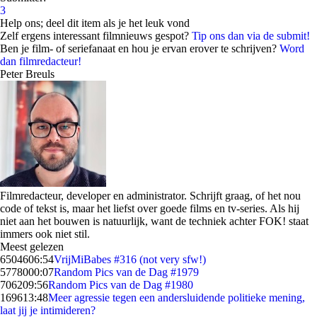
3
Help ons; deel dit item als je het leuk vond
Zelf ergens interessant filmnieuws gespot?
Tip ons dan via de submit!
Ben je film- of seriefanaat en hou je ervan erover te schrijven?
Word
dan filmredacteur!
Peter Breuls
Filmredacteur, developer en administrator. Schrijft graag, of het nou
code of tekst is, maar het liefst over goede films en tv-series. Als hij
niet aan het bouwen is natuurlijk, want de techniek achter FOK! staat
immers ook niet stil.
Meest gelezen
65046
06:54
VrijMiBabes #316 (not very sfw!)
57780
00:07
Random Pics van de Dag #1979
7062
09:56
Random Pics van de Dag #1980
1696
13:48
Meer agressie tegen een andersluidende politieke mening,
laat jij je intimideren?