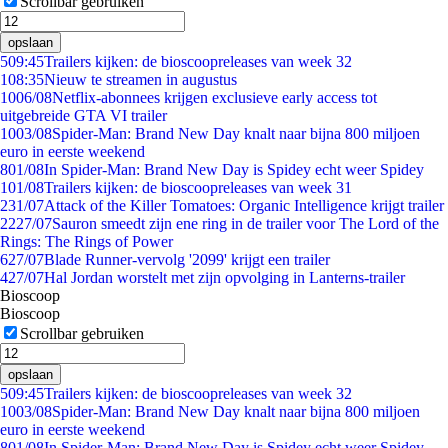
Scrollbar gebruiken
opslaan
5
09:45
Trailers kijken: de bioscoopreleases van week 32
1
08:35
Nieuw te streamen in augustus
10
06/08
Netflix-abonnees krijgen exclusieve early access tot
uitgebreide GTA VI trailer
10
03/08
Spider-Man: Brand New Day knalt naar bijna 800 miljoen
euro in eerste weekend
8
01/08
In Spider-Man: Brand New Day is Spidey echt weer Spidey
1
01/08
Trailers kijken: de bioscoopreleases van week 31
2
31/07
Attack of the Killer Tomatoes: Organic Intelligence krijgt trailer
22
27/07
Sauron smeedt zijn ene ring in de trailer voor The Lord of the
Rings: The Rings of Power
6
27/07
Blade Runner-vervolg '2099' krijgt een trailer
4
27/07
Hal Jordan worstelt met zijn opvolging in Lanterns-trailer
Bioscoop
Bioscoop
Scrollbar gebruiken
opslaan
5
09:45
Trailers kijken: de bioscoopreleases van week 32
10
03/08
Spider-Man: Brand New Day knalt naar bijna 800 miljoen
euro in eerste weekend
8
01/08
In Spider-Man: Brand New Day is Spidey echt weer Spidey