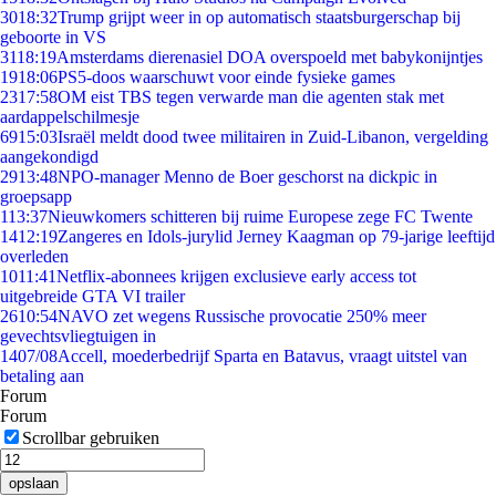
30
18:32
Trump grijpt weer in op automatisch staatsburgerschap bij
geboorte in VS
31
18:19
Amsterdams dierenasiel DOA overspoeld met babykonijntjes
19
18:06
PS5-doos waarschuwt voor einde fysieke games
23
17:58
OM eist TBS tegen verwarde man die agenten stak met
aardappelschilmesje
69
15:03
Israël meldt dood twee militairen in Zuid-Libanon, vergelding
aangekondigd
29
13:48
NPO-manager Menno de Boer geschorst na dickpic in
groepsapp
1
13:37
Nieuwkomers schitteren bij ruime Europese zege FC Twente
14
12:19
Zangeres en Idols-jurylid Jerney Kaagman op 79-jarige leeftijd
overleden
10
11:41
Netflix-abonnees krijgen exclusieve early access tot
uitgebreide GTA VI trailer
26
10:54
NAVO zet wegens Russische provocatie 250% meer
gevechtsvliegtuigen in
14
07/08
Accell, moederbedrijf Sparta en Batavus, vraagt uitstel van
betaling aan
Forum
Forum
Scrollbar gebruiken
opslaan