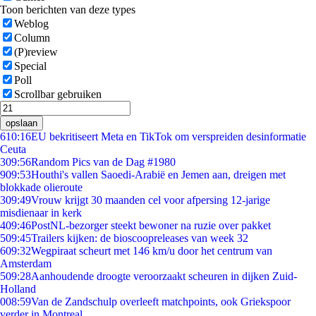
Toon berichten van deze types
Weblog
Column
(P)review
Special
Poll
Scrollbar gebruiken
opslaan
6
10:16
EU bekritiseert Meta en TikTok om verspreiden desinformatie
Ceuta
3
09:56
Random Pics van de Dag #1980
9
09:53
Houthi's vallen Saoedi-Arabië en Jemen aan, dreigen met
blokkade olieroute
3
09:49
Vrouw krijgt 30 maanden cel voor afpersing 12-jarige
misdienaar in kerk
4
09:46
PostNL-bezorger steekt bewoner na ruzie over pakket
5
09:45
Trailers kijken: de bioscoopreleases van week 32
6
09:32
Wegpiraat scheurt met 146 km/u door het centrum van
Amsterdam
5
09:28
Aanhoudende droogte veroorzaakt scheuren in dijken Zuid-
Holland
0
08:59
Van de Zandschulp overleeft matchpoints, ook Griekspoor
verder in Montreal