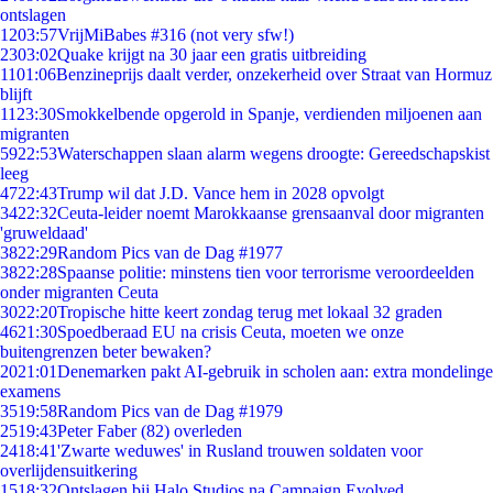
ontslagen
12
03:57
VrijMiBabes #316 (not very sfw!)
23
03:02
Quake krijgt na 30 jaar een gratis uitbreiding
11
01:06
Benzineprijs daalt verder, onzekerheid over Straat van Hormuz
blijft
11
23:30
Smokkelbende opgerold in Spanje, verdienden miljoenen aan
migranten
59
22:53
Waterschappen slaan alarm wegens droogte: Gereedschapskist
leeg
47
22:43
Trump wil dat J.D. Vance hem in 2028 opvolgt
34
22:32
Ceuta-leider noemt Marokkaanse grensaanval door migranten
'gruweldaad'
38
22:29
Random Pics van de Dag #1977
38
22:28
Spaanse politie: minstens tien voor terrorisme veroordeelden
onder migranten Ceuta
30
22:20
Tropische hitte keert zondag terug met lokaal 32 graden
46
21:30
Spoedberaad EU na crisis Ceuta, moeten we onze
buitengrenzen beter bewaken?
20
21:01
Denemarken pakt AI-gebruik in scholen aan: extra mondelinge
examens
35
19:58
Random Pics van de Dag #1979
25
19:43
Peter Faber (82) overleden
24
18:41
'Zwarte weduwes' in Rusland trouwen soldaten voor
overlijdensuitkering
15
18:32
Ontslagen bij Halo Studios na Campaign Evolved