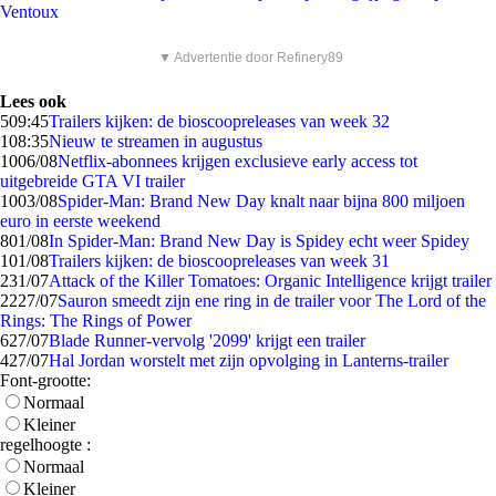
Ventoux
▼ Advertentie door Refinery89
Lees ook
5
09:45
Trailers kijken: de bioscoopreleases van week 32
1
08:35
Nieuw te streamen in augustus
10
06/08
Netflix-abonnees krijgen exclusieve early access tot
uitgebreide GTA VI trailer
10
03/08
Spider-Man: Brand New Day knalt naar bijna 800 miljoen
euro in eerste weekend
8
01/08
In Spider-Man: Brand New Day is Spidey echt weer Spidey
1
01/08
Trailers kijken: de bioscoopreleases van week 31
2
31/07
Attack of the Killer Tomatoes: Organic Intelligence krijgt trailer
22
27/07
Sauron smeedt zijn ene ring in de trailer voor The Lord of the
Rings: The Rings of Power
6
27/07
Blade Runner-vervolg '2099' krijgt een trailer
4
27/07
Hal Jordan worstelt met zijn opvolging in Lanterns-trailer
Font-grootte:
Normaal
Kleiner
regelhoogte :
Normaal
Kleiner