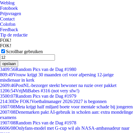
Weblog
Fotoboek
Prijsvragen
Contact
Colofon
Feedback
Tip de redactie
FOK!
FOK!
Scrollbar gebruiken
opslaan
34
09:56
Random Pics van de Dag #1980
8
09:49
Vrouw krijgt 30 maanden cel voor afpersing 12-jarige
misdienaar in kerk
26
09:46
PostNL-bezorger steekt bewoner na ruzie over pakket
12
06:54
VrijMiBabes #316 (not very sfw!)
35
00:07
Random Pics van de Dag #1979
2
14:30
De FOK!Voetbalmanager 2026/2027 is begonnen
16
07/08
Meta krijgt half miljard boete voor mentale schade bij jongeren
20
07/08
Denemarken pakt AI-gebruik in scholen aan: extra mondelinge
examens
19
07/08
Random Pics van de Dag #1978
66
06/08
Onlyfans-model met G-cup wil als NASA-ambassadeur naar