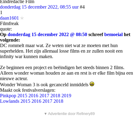
Eindredactie Film
donderdag 15 december 2022, 08:55 uur
#4
1
daan1601
Filmfreak
quote:
Op
donderdag 15 december 2022 @ 08:50
schreef
bemoeial
het
volgende:
DC rommelt maar wat. Ze weten niet wat ze moeten met hun
superhelden. Het zijn allemaal losse films en ze zullen nooit een
infinity war kunnen maken.
Ze beginnen een project en beëindigen het steeds binnen 2 films.
Alleen wonder woman houden ze aan en rest is er elke film bijna een
nieuwe acteur.
Wonder Woman 3 is ook gecanceld inmiddels
Maakt ook festivalverslagen:
Pinkpop 2015
2016
2017
2018
2019
Lowlands 2015
2016
2017
2018
▼ Advertentie door Refinery89