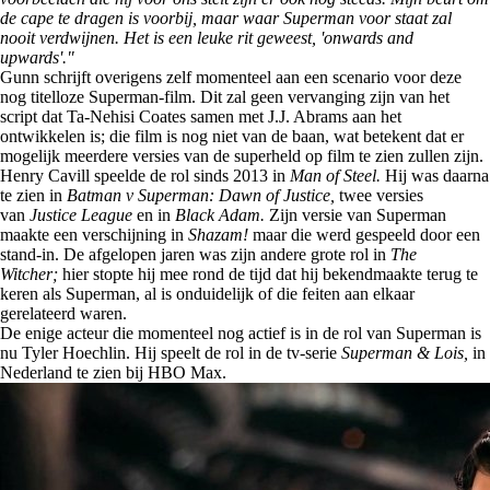
de cape te dragen is voorbij, maar waar Superman voor staat zal
nooit verdwijnen. Het is een leuke rit geweest, 'onwards and
upwards'."
Gunn schrijft overigens zelf momenteel aan een scenario voor deze
nog titelloze Superman-film. Dit zal geen vervanging zijn van het
script dat Ta-Nehisi Coates samen met J.J. Abrams aan het
ontwikkelen is; die film is nog niet van de baan, wat betekent dat er
mogelijk meerdere versies van de superheld op film te zien zullen zijn.
Henry Cavill speelde de rol sinds 2013 in
Man of Steel.
Hij was daarna
te zien in
Batman v Superman: Dawn of Justice,
twee versies
van
Justice League
en in
Black Adam.
Zijn versie van Superman
maakte een verschijning in
Shazam!
maar die werd gespeeld door een
stand-in. De afgelopen jaren was zijn andere grote rol in
The
Witcher;
hier stopte hij mee rond de tijd dat hij bekendmaakte terug te
keren als Superman, al is onduidelijk of die feiten aan elkaar
gerelateerd waren.
De enige acteur die momenteel nog actief is in de rol van Superman is
nu Tyler Hoechlin. Hij speelt de rol in de tv-serie
Superman & Lois,
in
Nederland te zien bij HBO Max.