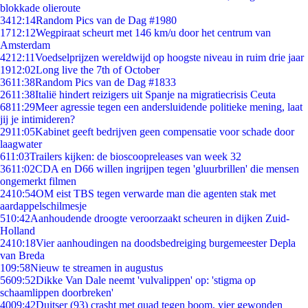
blokkade olieroute
34
12:14
Random Pics van de Dag #1980
17
12:12
Wegpiraat scheurt met 146 km/u door het centrum van
Amsterdam
42
12:11
Voedselprijzen wereldwijd op hoogste niveau in ruim drie jaar
19
12:02
Long live the 7th of October
36
11:38
Random Pics van de Dag #1833
26
11:38
Italië hindert reizigers uit Spanje na migratiecrisis Ceuta
68
11:29
Meer agressie tegen een andersluidende politieke mening, laat
jij je intimideren?
29
11:05
Kabinet geeft bedrijven geen compensatie voor schade door
laagwater
6
11:03
Trailers kijken: de bioscoopreleases van week 32
36
11:02
CDA en D66 willen ingrijpen tegen 'gluurbrillen' die mensen
ongemerkt filmen
24
10:54
OM eist TBS tegen verwarde man die agenten stak met
aardappelschilmesje
5
10:42
Aanhoudende droogte veroorzaakt scheuren in dijken Zuid-
Holland
24
10:18
Vier aanhoudingen na doodsbedreiging burgemeester Depla
van Breda
1
09:58
Nieuw te streamen in augustus
56
09:52
Dikke Van Dale neemt 'vulvalippen' op: 'stigma op
schaamlippen doorbreken'
40
09:42
Duitser (93) crasht met quad tegen boom, vier gewonden