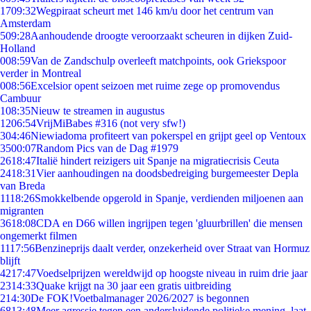
17
09:32
Wegpiraat scheurt met 146 km/u door het centrum van
Amsterdam
5
09:28
Aanhoudende droogte veroorzaakt scheuren in dijken Zuid-
Holland
0
08:59
Van de Zandschulp overleeft matchpoints, ook Griekspoor
verder in Montreal
0
08:56
Excelsior opent seizoen met ruime zege op promovendus
Cambuur
1
08:35
Nieuw te streamen in augustus
12
06:54
VrijMiBabes #316 (not very sfw!)
3
04:46
Niewiadoma profiteert van pokerspel en grijpt geel op Ventoux
35
00:07
Random Pics van de Dag #1979
26
18:47
Italië hindert reizigers uit Spanje na migratiecrisis Ceuta
24
18:31
Vier aanhoudingen na doodsbedreiging burgemeester Depla
van Breda
11
18:26
Smokkelbende opgerold in Spanje, verdienden miljoenen aan
migranten
36
18:08
CDA en D66 willen ingrijpen tegen 'gluurbrillen' die mensen
ongemerkt filmen
11
17:56
Benzineprijs daalt verder, onzekerheid over Straat van Hormuz
blijft
42
17:47
Voedselprijzen wereldwijd op hoogste niveau in ruim drie jaar
23
14:33
Quake krijgt na 30 jaar een gratis uitbreiding
2
14:30
De FOK!Voetbalmanager 2026/2027 is begonnen
68
13:48
Meer agressie tegen een andersluidende politieke mening, laat