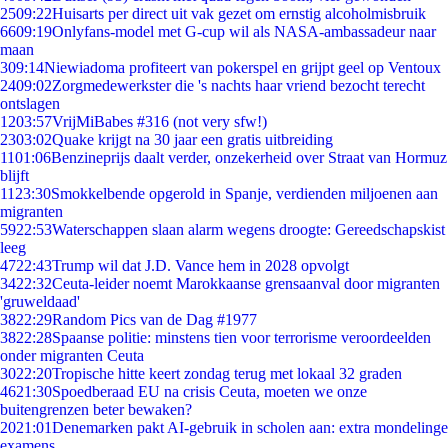
25
09:22
Huisarts per direct uit vak gezet om ernstig alcoholmisbruik
66
09:19
Onlyfans-model met G-cup wil als NASA-ambassadeur naar
maan
3
09:14
Niewiadoma profiteert van pokerspel en grijpt geel op Ventoux
24
09:02
Zorgmedewerkster die 's nachts haar vriend bezocht terecht
ontslagen
12
03:57
VrijMiBabes #316 (not very sfw!)
23
03:02
Quake krijgt na 30 jaar een gratis uitbreiding
11
01:06
Benzineprijs daalt verder, onzekerheid over Straat van Hormuz
blijft
11
23:30
Smokkelbende opgerold in Spanje, verdienden miljoenen aan
migranten
59
22:53
Waterschappen slaan alarm wegens droogte: Gereedschapskist
leeg
47
22:43
Trump wil dat J.D. Vance hem in 2028 opvolgt
34
22:32
Ceuta-leider noemt Marokkaanse grensaanval door migranten
'gruweldaad'
38
22:29
Random Pics van de Dag #1977
38
22:28
Spaanse politie: minstens tien voor terrorisme veroordeelden
onder migranten Ceuta
30
22:20
Tropische hitte keert zondag terug met lokaal 32 graden
46
21:30
Spoedberaad EU na crisis Ceuta, moeten we onze
buitengrenzen beter bewaken?
20
21:01
Denemarken pakt AI-gebruik in scholen aan: extra mondelinge
examens