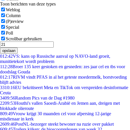
Toon berichten van deze types
Weblog
Column
(P)review
Special
Poll
Scrollbar gebruiken
opslaan
0
12:42
VS: kans op Russische aanval op NAVO-land groeit,
munitietekort wordt probleem
1
12:28
Broer 135 keer gestoken en gesneden: zes jaar cel en tbs voor
doodslag Gouda
0
12:17
RIVM vindt PFAS in al het geteste moedermelk, borstvoeding
blijft advies
33
10:16
EU bekritiseert Meta en TikTok om verspreiden desinformatie
Ceuta
34
09:56
Random Pics van de Dag #1980
22
09:53
Houthi's vallen Saoedi-Arabië en Jemen aan, dreigen met
blokkade olieroute
8
09:49
Vrouw krijgt 30 maanden cel voor afpersing 12-jarige
misdienaar in kerk
26
09:46
PostNL-bezorger steekt bewoner na ruzie over pakket
6
09:45
Trailers kijken: de bioscoopreleases van week 32