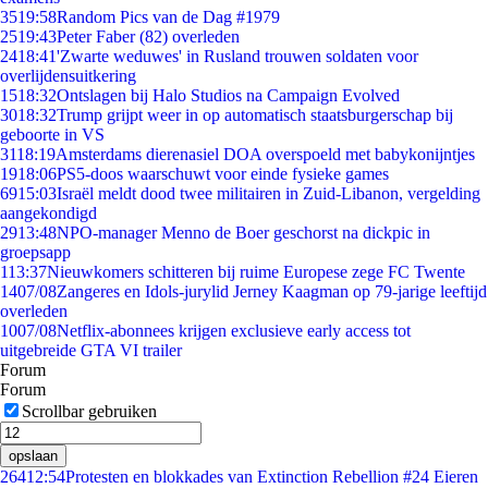
35
19:58
Random Pics van de Dag #1979
25
19:43
Peter Faber (82) overleden
24
18:41
'Zwarte weduwes' in Rusland trouwen soldaten voor
overlijdensuitkering
15
18:32
Ontslagen bij Halo Studios na Campaign Evolved
30
18:32
Trump grijpt weer in op automatisch staatsburgerschap bij
geboorte in VS
31
18:19
Amsterdams dierenasiel DOA overspoeld met babykonijntjes
19
18:06
PS5-doos waarschuwt voor einde fysieke games
69
15:03
Israël meldt dood twee militairen in Zuid-Libanon, vergelding
aangekondigd
29
13:48
NPO-manager Menno de Boer geschorst na dickpic in
groepsapp
1
13:37
Nieuwkomers schitteren bij ruime Europese zege FC Twente
14
07/08
Zangeres en Idols-jurylid Jerney Kaagman op 79-jarige leeftijd
overleden
10
07/08
Netflix-abonnees krijgen exclusieve early access tot
uitgebreide GTA VI trailer
Forum
Forum
Scrollbar gebruiken
opslaan
264
12:54
Protesten en blokkades van Extinction Rebellion #24 Eieren