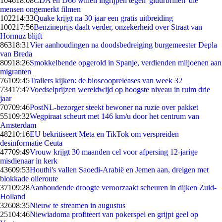
1046
18:08
CDA en D66 willen ingrijpen tegen 'gluurbrillen' die
mensen ongemerkt filmen
1022
14:33
Quake krijgt na 30 jaar een gratis uitbreiding
1002
17:56
Benzineprijs daalt verder, onzekerheid over Straat van
Hormuz blijft
863
18:31
Vier aanhoudingen na doodsbedreiging burgemeester Depla
van Breda
809
18:26
Smokkelbende opgerold in Spanje, verdienden miljoenen aan
migranten
761
09:45
Trailers kijken: de bioscoopreleases van week 32
734
17:47
Voedselprijzen wereldwijd op hoogste niveau in ruim drie
jaar
707
09:46
PostNL-bezorger steekt bewoner na ruzie over pakket
551
09:32
Wegpiraat scheurt met 146 km/u door het centrum van
Amsterdam
482
10:16
EU bekritiseert Meta en TikTok om verspreiden
desinformatie Ceuta
477
09:49
Vrouw krijgt 30 maanden cel voor afpersing 12-jarige
misdienaar in kerk
436
09:53
Houthi's vallen Saoedi-Arabië en Jemen aan, dreigen met
blokkade olieroute
371
09:28
Aanhoudende droogte veroorzaakt scheuren in dijken Zuid-
Holland
326
08:35
Nieuw te streamen in augustus
251
04:46
Niewiadoma profiteert van pokerspel en grijpt geel op