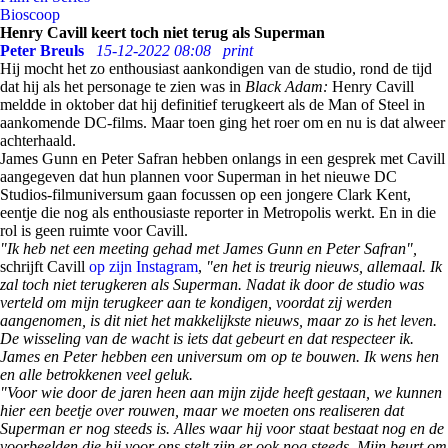
Bioscoop
Henry Cavill keert toch niet terug als Superman
Peter Breuls
15-12-2022 08:08
print
Hij mocht het zo enthousiast aankondigen van de studio, rond de tijd
dat hij als het personage te zien was in
Black Adam:
Henry Cavill
meldde in oktober dat hij definitief terugkeert als de Man of Steel in
aankomende DC-films. Maar toen ging het roer om en nu is dat alweer
achterhaald.
James Gunn en Peter Safran hebben onlangs in een gesprek met Cavill
aangegeven dat hun plannen voor Superman in het nieuwe DC
Studios-filmuniversum gaan focussen op een jongere Clark Kent,
eentje die nog als enthousiaste reporter in Metropolis werkt. En in die
rol is geen ruimte voor Cavill.
"Ik heb net een meeting gehad met James Gunn en Peter Safran",
schrijft Cavill
op zijn Instagram
,
"en het is treurig nieuws, allemaal. Ik
zal toch niet terugkeren als Superman. Nadat ik door de studio was
verteld om mijn terugkeer aan te kondigen, voordat zij werden
aangenomen, is dit niet het makkelijkste nieuws, maar zo is het leven.
De wisseling van de wacht is iets dat gebeurt en dat respecteer ik.
James en Peter hebben een universum om op te bouwen. Ik wens hen
en alle betrokkenen veel geluk.
"Voor wie door de jaren heen aan mijn zijde heeft gestaan, we kunnen
hier een beetje over rouwen, maar we moeten ons realiseren dat
Superman er nog steeds is. Alles waar hij voor staat bestaat nog en de
voorbeelden die hij voor ons stelt zijn er ook nog steeds. Mijn beurt om