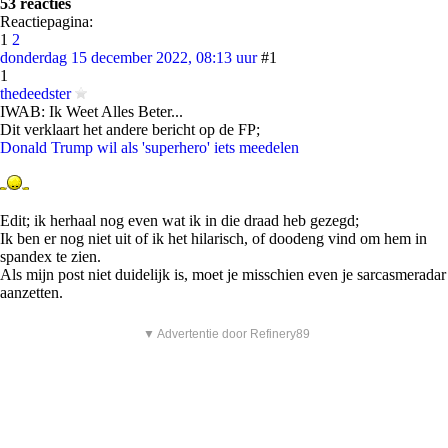
53 reacties
Reactiepagina:
1
2
donderdag 15 december 2022, 08:13 uur
#1
1
thedeedster
IWAB: Ik Weet Alles Beter...
Dit verklaart het andere bericht op de FP;
Donald Trump wil als 'superhero' iets meedelen
Edit; ik herhaal nog even wat ik in die draad heb gezegd;
Ik ben er nog niet uit of ik het hilarisch, of doodeng vind om hem in
spandex te zien.
Als mijn post niet duidelijk is, moet je misschien even je sarcasmeradar
aanzetten.
▼ Advertentie door Refinery89