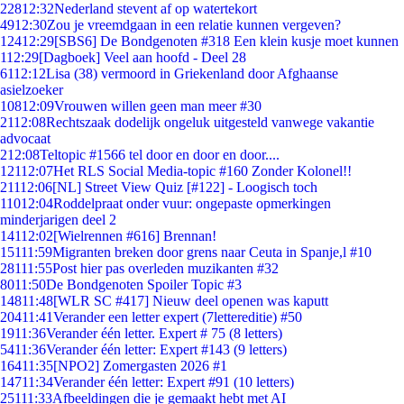
228
12:32
Nederland stevent af op watertekort
49
12:30
Zou je vreemdgaan in een relatie kunnen vergeven?
124
12:29
[SBS6] De Bondgenoten #318 Een klein kusje moet kunnen
1
12:29
[Dagboek] Veel aan hoofd - Deel 28
61
12:12
Lisa (38) vermoord in Griekenland door Afghaanse
asielzoeker
108
12:09
Vrouwen willen geen man meer #30
21
12:08
Rechtszaak dodelijk ongeluk uitgesteld vanwege vakantie
advocaat
2
12:08
Teltopic #1566 tel door en door en door....
121
12:07
Het RLS Social Media-topic #160 Zonder Kolonel!!
211
12:06
[NL] Street View Quiz [#122] - Loogisch toch
110
12:04
Roddelpraat onder vuur: ongepaste opmerkingen
minderjarigen deel 2
141
12:02
[Wielrennen #616] Brennan!
151
11:59
Migranten breken door grens naar Ceuta in Spanje,l #10
281
11:55
Post hier pas overleden muzikanten #32
80
11:50
De Bondgenoten Spoiler Topic #3
148
11:48
[WLR SC #417] Nieuw deel openen was kaputt
204
11:41
Verander een letter expert (7lettereditie) #50
19
11:36
Verander één letter. Expert # 75 (8 letters)
54
11:36
Verander één letter: Expert #143 (9 letters)
164
11:35
[NPO2] Zomergasten 2026 #1
147
11:34
Verander één letter: Expert #91 (10 letters)
251
11:33
Afbeeldingen die je gemaakt hebt met AI