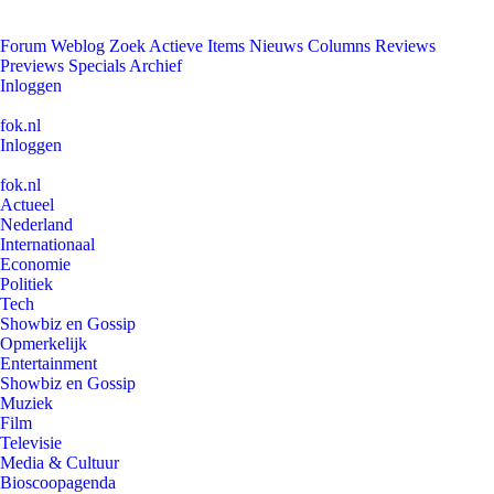
Forum
Weblog
Zoek
Actieve Items
Nieuws
Columns
Reviews
Previews
Specials
Archief
Inloggen
fok.nl
Inloggen
fok.nl
Actueel
Nederland
Internationaal
Economie
Politiek
Tech
Showbiz en Gossip
Opmerkelijk
Entertainment
Showbiz en Gossip
Muziek
Film
Televisie
Media & Cultuur
Bioscoopagenda