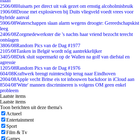
maan
25
06/08
Huisarts per direct uit vak gezet om ernstig alcoholmisbruik
19
06/08
Drone met explosieven bij Duits vliegveld voedt vrees voor
hybride aanval
59
06/08
Waterschappen slaan alarm wegens droogte: Gereedschapskist
leeg
24
06/08
Zorgmedewerkster die 's nachts haar vriend bezocht terecht
ontslagen
38
06/08
Random Pics van de Dag #1977
21
05/08
Tanken in België wordt nóg aantrekkelijker
34
05/08
Dirk sluit supermarkt op de Wallen na golf van diefstal en
agressie
12
05/08
Random Pics van de Dag #1976
6
04/08
Kraftwerk brengt ruimteschip terug naar Eindhoven
20
04/08
Apple vecht Britse eis tot inbouwen backdoor in iCloud aan
85
04/08
'Witte' mannen discrimineren is volgens OM geen enkel
probleem
Laatste items
Laatste items
Toon berichten uit deze thema's
Actueel
Entertainment
Sport
Film & Tv
Games