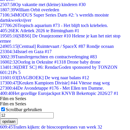
25
07:58
Op vakantie met (kleine) kinderen #30
18
07:39
William Orbit overleden
71
06:34
MODUS Super Series Darts #2: 's werelds mooiste
dartskweekvijver
277
06:26
Tropisch aquarium #73 - Het blijft toch kriebelen.
4
05:26
EK Atletiek 2026 te Birmingham #1
195
05:16
[SBS6] De Oranjezomer #10 Helene je kan het niet stop
ermee
249
05:15
[Centraal] Ruimtevaart / SpaceX #87 Rondje oceaan
233
04:34
Israel en Gaza #17
30
02:39
Transfergeruchten en contractverlenging #83
160
02:32
Oorlog in Oekraïne #1318 Drone baby drone
134
01:36
[DRT SC] #6: RendacGoden sponsored by TONZON
6
01:21
Ps 5
116
01:03
[DAGBOEK] De weg naar balans #12
173
00:47
[Keuken Kampioen Divisie] #44 Vitesse mag weg
273
00:44
De Avondetappe #176 - Met Ellen ten Damme.
4
00:40
Het gezellige Eurojackpot KNVB Bekertopic 2026/27 #1
Film en Series
Film en Series
Scrollbar gebruiken
opslaan
6
09:45
Trailers kijken: de bioscoopreleases van week 32