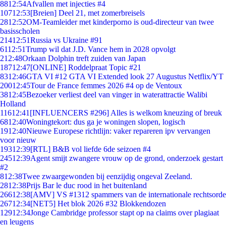
88
12:54
Afvallen met injecties #4
107
12:53
[Breien] Deel 21, met zomerbreisels
28
12:52
OM-Teamleider met kinderporno is oud-directeur van twee
basisscholen
214
12:51
Russia vs Ukraine #91
61
12:51
Trump wil dat J.D. Vance hem in 2028 opvolgt
2
12:48
Orkaan Dolphin treft zuiden van Japan
187
12:47
[ONLINE] Roddelpraat Topic #21
83
12:46
GTA VI #12 GTA VI Extended look 27 Augustus Netflix/YT
200
12:45
Tour de France femmes 2026 #4 op de Ventoux
38
12:45
Bezoeker verliest deel van vinger in waterattractie Walibi
Holland
116
12:41
[INFLUENCERS #296] Alles is welkom kneuzing of breuk
68
12:40
Woningtekort: dus ga je woningen slopen, logisch
19
12:40
Nieuwe Europese richtlijn: vaker repareren ipv vervangen
voor nieuw
193
12:39
[RTL] B&B vol liefde 6de seizoen #4
245
12:39
Agent smijt zwangere vrouw op de grond, onderzoek gestart
#2
8
12:38
Twee zwaargewonden bij eenzijdig ongeval Zeeland.
28
12:38
Prijs Bar le duc rood in het buitenland
266
12:38
[AMV] VS #1312 spammers van de internationale rechtsorde
267
12:34
[NET5] Het blok 2026 #32 Blokkendozen
129
12:34
Jonge Cambridge professor stapt op na claims over plagiaat
en leugens