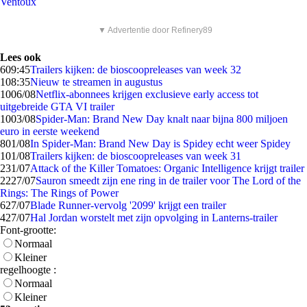
Ventoux
▼ Advertentie door Refinery89
Lees ook
6
09:45
Trailers kijken: de bioscoopreleases van week 32
1
08:35
Nieuw te streamen in augustus
10
06/08
Netflix-abonnees krijgen exclusieve early access tot
uitgebreide GTA VI trailer
10
03/08
Spider-Man: Brand New Day knalt naar bijna 800 miljoen
euro in eerste weekend
8
01/08
In Spider-Man: Brand New Day is Spidey echt weer Spidey
1
01/08
Trailers kijken: de bioscoopreleases van week 31
2
31/07
Attack of the Killer Tomatoes: Organic Intelligence krijgt trailer
22
27/07
Sauron smeedt zijn ene ring in de trailer voor The Lord of the
Rings: The Rings of Power
6
27/07
Blade Runner-vervolg '2099' krijgt een trailer
4
27/07
Hal Jordan worstelt met zijn opvolging in Lanterns-trailer
Font-grootte:
Normaal
Kleiner
regelhoogte :
Normaal
Kleiner