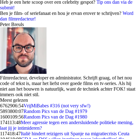
Heb je een hete scoop over een celebrity gespot?
Tip ons dan via de
submit!
Ben je film- of seriefanaat en hou je ervan erover te schrijven?
Word
dan filmredacteur!
Peter Breuls
Filmredacteur, developer en administrator. Schrijft graag, of het nou
code of tekst is, maar het liefst over goede films en tv-series. Als hij
niet aan het bouwen is natuurlijk, want de techniek achter FOK! staat
immers ook niet stil.
Meest gelezen
67629
06:54
VrijMiBabes #316 (not very sfw!)
58938
00:07
Random Pics van de Dag #1979
16001
09:56
Random Pics van de Dag #1980
1741
13:48
Meer agressie tegen een andersluidende politieke mening,
laat jij je intimideren?
1174
18:47
Italië hindert reizigers uit Spanje na migratiecrisis Ceuta