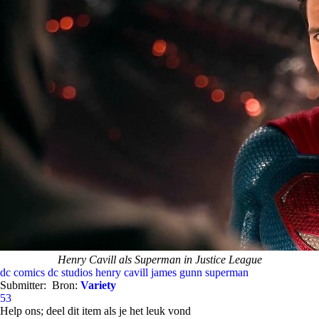
Henry Cavill als Superman in Justice League
dc comics
dc studios
henry cavill
james gunn
superman
Submitter:
Bron:
Variety
53
Help ons; deel dit item als je het leuk vond