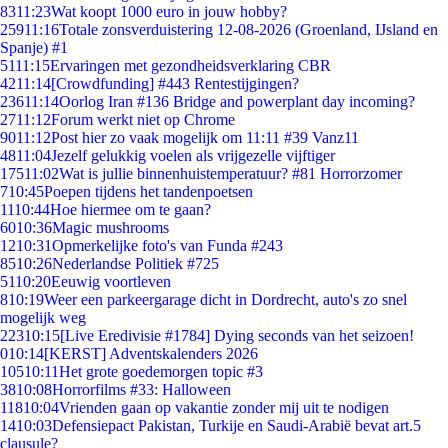
83
11:23
Wat koopt 1000 euro in jouw hobby?
259
11:16
Totale zonsverduistering 12-08-2026 (Groenland, IJsland en
Spanje) #1
51
11:15
Ervaringen met gezondheidsverklaring CBR
42
11:14
[Crowdfunding] #443 Rentestijgingen?
236
11:14
Oorlog Iran #136 Bridge and powerplant day incoming?
27
11:12
Forum werkt niet op Chrome
90
11:12
Post hier zo vaak mogelijk om 11:11 #39 Vanz11
48
11:04
Jezelf gelukkig voelen als vrijgezelle vijftiger
175
11:02
Wat is jullie binnenhuistemperatuur? #81 Horrorzomer
7
10:45
Poepen tijdens het tandenpoetsen
11
10:44
Hoe hiermee om te gaan?
60
10:36
Magic mushrooms
12
10:31
Opmerkelijke foto's van Funda #243
85
10:26
Nederlandse Politiek #725
51
10:20
Eeuwig voortleven
8
10:19
Weer een parkeergarage dicht in Dordrecht, auto's zo snel
mogelijk weg
223
10:15
[Live Eredivisie #1784] Dying seconds van het seizoen!
0
10:14
[KERST] Adventskalenders 2026
105
10:11
Het grote goedemorgen topic #3
38
10:08
Horrorfilms #33: Halloween
118
10:04
Vrienden gaan op vakantie zonder mij uit te nodigen
14
10:03
Defensiepact Pakistan, Turkije en Saudi-Arabië bevat art.5
clausule?