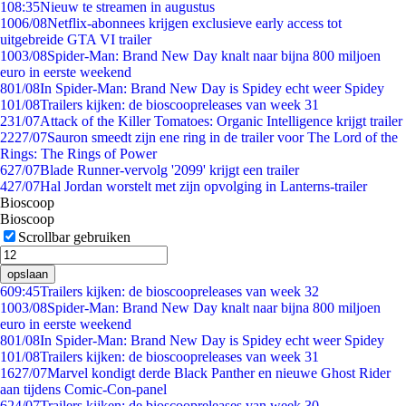
1
08:35
Nieuw te streamen in augustus
10
06/08
Netflix-abonnees krijgen exclusieve early access tot
uitgebreide GTA VI trailer
10
03/08
Spider-Man: Brand New Day knalt naar bijna 800 miljoen
euro in eerste weekend
8
01/08
In Spider-Man: Brand New Day is Spidey echt weer Spidey
1
01/08
Trailers kijken: de bioscoopreleases van week 31
2
31/07
Attack of the Killer Tomatoes: Organic Intelligence krijgt trailer
22
27/07
Sauron smeedt zijn ene ring in de trailer voor The Lord of the
Rings: The Rings of Power
6
27/07
Blade Runner-vervolg '2099' krijgt een trailer
4
27/07
Hal Jordan worstelt met zijn opvolging in Lanterns-trailer
Bioscoop
Bioscoop
Scrollbar gebruiken
opslaan
6
09:45
Trailers kijken: de bioscoopreleases van week 32
10
03/08
Spider-Man: Brand New Day knalt naar bijna 800 miljoen
euro in eerste weekend
8
01/08
In Spider-Man: Brand New Day is Spidey echt weer Spidey
1
01/08
Trailers kijken: de bioscoopreleases van week 31
16
27/07
Marvel kondigt derde Black Panther en nieuwe Ghost Rider
aan tijdens Comic-Con-panel
6
24/07
Trailers kijken: de bioscoopreleases van week 30