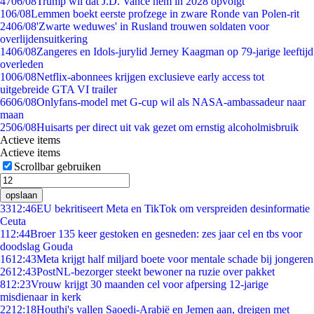
47
06/08
Trump wil dat J.D. Vance hem in 2028 opvolgt
1
06/08
Lemmen boekt eerste profzege in zware Ronde van Polen-rit
24
06/08
'Zwarte weduwes' in Rusland trouwen soldaten voor
overlijdensuitkering
14
06/08
Zangeres en Idols-jurylid Jerney Kaagman op 79-jarige leeftijd
overleden
10
06/08
Netflix-abonnees krijgen exclusieve early access tot
uitgebreide GTA VI trailer
66
06/08
Onlyfans-model met G-cup wil als NASA-ambassadeur naar
maan
25
06/08
Huisarts per direct uit vak gezet om ernstig alcoholmisbruik
Actieve items
Actieve items
Scrollbar gebruiken
opslaan
33
12:46
EU bekritiseert Meta en TikTok om verspreiden desinformatie
Ceuta
1
12:44
Broer 135 keer gestoken en gesneden: zes jaar cel en tbs voor
doodslag Gouda
16
12:43
Meta krijgt half miljard boete voor mentale schade bij jongeren
26
12:43
PostNL-bezorger steekt bewoner na ruzie over pakket
8
12:23
Vrouw krijgt 30 maanden cel voor afpersing 12-jarige
misdienaar in kerk
22
12:18
Houthi's vallen Saoedi-Arabië en Jemen aan, dreigen met