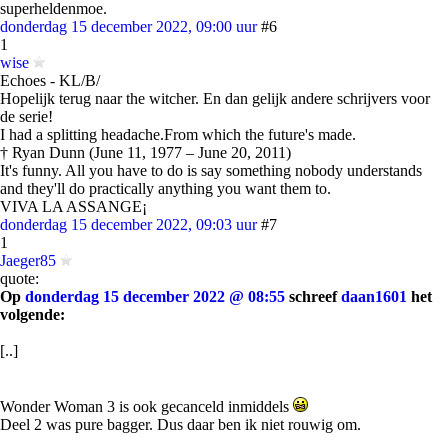
superheldenmoe.
donderdag 15 december 2022, 09:00 uur
#6
1
wise
Echoes - KL/B/
Hopelijk terug naar the witcher. En dan gelijk andere schrijvers voor
de serie!
I had a splitting headache.From which the future's made.
† Ryan Dunn (June 11, 1977 – June 20, 2011)
It's funny. All you have to do is say something nobody understands
and they'll do practically anything you want them to.
VIVA LA ASSANGE¡
donderdag 15 december 2022, 09:03 uur
#7
1
Jaeger85
quote:
Op
donderdag 15 december 2022 @ 08:55
schreef
daan1601
het
volgende:
[..]
Wonder Woman 3 is ook gecanceld inmiddels
Deel 2 was pure bagger. Dus daar ben ik niet rouwig om.