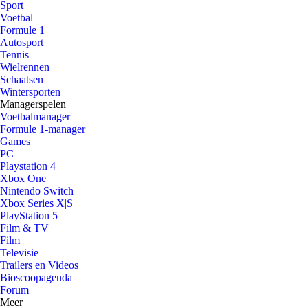
Sport
Voetbal
Formule 1
Autosport
Tennis
Wielrennen
Schaatsen
Wintersporten
Managerspelen
Voetbalmanager
Formule 1-manager
Games
PC
Playstation 4
Xbox One
Nintendo Switch
Xbox Series X|S
PlayStation 5
Film & TV
Film
Televisie
Trailers en Videos
Bioscoopagenda
Forum
Meer