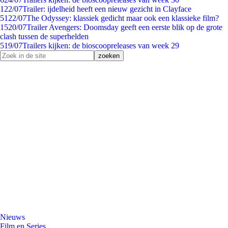
1
22/07
Trailer: ijdelheid heeft een nieuw gezicht in Clayface
51
22/07
The Odyssey: klassiek gedicht maar ook een klassieke film?
15
20/07
Trailer Avengers: Doomsday geeft een eerste blik op de grote
clash tussen de superhelden
5
19/07
Trailers kijken: de bioscoopreleases van week 29
Nieuws
Film en Series