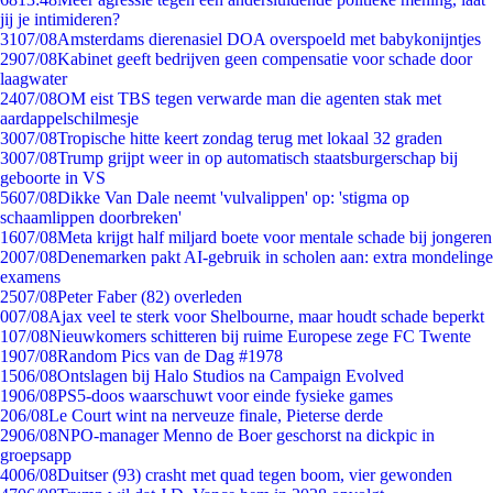
jij je intimideren?
31
07/08
Amsterdams dierenasiel DOA overspoeld met babykonijntjes
29
07/08
Kabinet geeft bedrijven geen compensatie voor schade door
laagwater
24
07/08
OM eist TBS tegen verwarde man die agenten stak met
aardappelschilmesje
30
07/08
Tropische hitte keert zondag terug met lokaal 32 graden
30
07/08
Trump grijpt weer in op automatisch staatsburgerschap bij
geboorte in VS
56
07/08
Dikke Van Dale neemt 'vulvalippen' op: 'stigma op
schaamlippen doorbreken'
16
07/08
Meta krijgt half miljard boete voor mentale schade bij jongeren
20
07/08
Denemarken pakt AI-gebruik in scholen aan: extra mondelinge
examens
25
07/08
Peter Faber (82) overleden
0
07/08
Ajax veel te sterk voor Shelbourne, maar houdt schade beperkt
1
07/08
Nieuwkomers schitteren bij ruime Europese zege FC Twente
19
07/08
Random Pics van de Dag #1978
15
06/08
Ontslagen bij Halo Studios na Campaign Evolved
19
06/08
PS5-doos waarschuwt voor einde fysieke games
2
06/08
Le Court wint na nerveuze finale, Pieterse derde
29
06/08
NPO-manager Menno de Boer geschorst na dickpic in
groepsapp
40
06/08
Duitser (93) crasht met quad tegen boom, vier gewonden