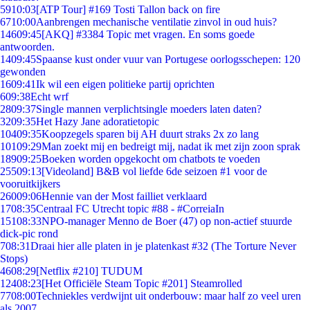
59
10:03
[ATP Tour] #169 Tosti Tallon back on fire
67
10:00
Aanbrengen mechanische ventilatie zinvol in oud huis?
146
09:45
[AKQ] #3384 Topic met vragen. En soms goede
antwoorden.
14
09:45
Spaanse kust onder vuur van Portugese oorlogsschepen: 120
gewonden
16
09:41
Ik wil een eigen politieke partij oprichten
6
09:38
Echt wrf
28
09:37
Single mannen verplichtsingle moeders laten daten?
32
09:35
Het Hazy Jane adoratietopic
104
09:35
Koopzegels sparen bij AH duurt straks 2x zo lang
101
09:29
Man zoekt mij en bedreigt mij, nadat ik met zijn zoon sprak
189
09:25
Boeken worden opgekocht om chatbots te voeden
255
09:13
[Videoland] B&B vol liefde 6de seizoen #1 voor de
vooruitkijkers
260
09:06
Hennie van der Most failliet verklaard
17
08:35
Centraal FC Utrecht topic #88 - #CorreiaIn
151
08:33
NPO-manager Menno de Boer (47) op non-actief stuurde
dick-pic rond
7
08:31
Draai hier alle platen in je platenkast #32 (The Torture Never
Stops)
46
08:29
[Netflix #210] TUDUM
124
08:23
[Het Officiële Steam Topic #201] Steamrolled
77
08:00
Techniekles verdwijnt uit onderbouw: maar half zo veel uren
als 2007