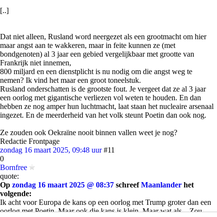
[..]
Dat niet alleen, Rusland word neergezet als een grootmacht om hier
maar angst aan te wakkeren, maar in feite kunnen ze (met
bondgenoten) al 3 jaar een gebied vergelijkbaar met grootte van
Frankrijk niet innemen,
800 miljard en een dienstplicht is nu nodig om die angst weg te
nemen? Ik vind het maar een groot toneelstuk.
Rusland onderschatten is de grootste fout. Je vergeet dat ze al 3 jaar
een oorlog met gigantische verliezen vol weten te houden. En dan
hebben ze nog amper hun luchtmacht, laat staan het nucleaire arsenaal
ingezet. En de meerderheid van het volk steunt Poetin dan ook nog.
Ze zouden ook Oekraïne nooit binnen vallen weet je nog?
Redactie Frontpage
zondag 16 maart 2025, 09:48 uur
#11
0
Bornfree
quote:
Op
zondag 16 maart 2025 @ 08:37
schreef
Maanlander
het
volgende:
Ik acht voor Europa de kans op een oorlog met Trump groter dan een
oorlog met Poetin. Maar ook die kans is klein. Maar wat als... Zou