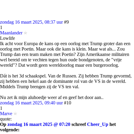
zondag 16 maart 2025, 08:37 uur
#9
1
Maanlander
Lowlife
Ik acht voor Europa de kans op een oorlog met Trump groter dan een
oorlog met Poetin. Maar ook die kans is klein. Maar wat als... Zou
Trump dan een team maken met Poetin? Zijn Amerikaanse militairen
wel bereid om te vechten tegen hun oude bondgenoten, de "vrije
wereld"? Dat wordt geen wereldoorlog maar een burgeroorlog.
Dát is het 3d schaakspel. Van de Russen. Zij hebben Trump gevormd,
zij hebben een hekel aan de dominante rol van de VS in de wereld.
Middels Trump brengen zij de VS ten val.
Nu zet ik mijn aluhoedje weer af en geef het door aan..
zondag 16 maart 2025, 09:40 uur
#10
1
Marve
quote:
Op
zondag 16 maart 2025 @ 07:20
schreef
Cheer_Up
het
volgende: