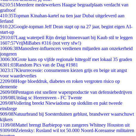
62
10:51
Meerdere medewerkers Haagse begraafplaats verdacht van
grafroof
4
10:35
Topman Kinahan-kartel na tien jaar Dubai uitgeleverd aan
Ierland
9
10:22
Google-topman Jeff Dean stapt op na 27 jaar, begint eigen AI-
start-up
29
10:07
Laag waterpeil Rijn dreigt binnenvaart bij Kaub stil te leggen
16
07:57
VrijMiBabes #316 (not very sfw!)
106
06:38
Manosfeer-influencers verdienen miljarden aan onzekerheid
jongeren
30
06:30
Grote kans op vijfde regionale hittegolf met lokaal 35 graden
63
01:03
Random Pics van de Dag #1981
30
23:17
Kleurrecessie: consumenten kiezen grijs en beige uit angst
voor waardeverlies
22
09/08
Hoge bloeddruk, diabetes en roken vergroten risico op
dementie
26
09/08
Pentagon eist snellere wapenproductie van defensiebedrijven
1
09/08
Uitslag sc Heerenveen - FC Twente
2
09/08
Vollering breekt Niewiadoma op slotklim en pakt tweede
eindzege
9
09/08
Natuurbrand bij Soesterduinen geblust, brandweer waarschuwt
kijkers
11
09/08
Mattel brengt Barbiepop van zangeres Whitney Houston uit
93
09/08
Zelensky: Rusland wil tot 50.000 Noord-Koreaanse militairen
inzetten