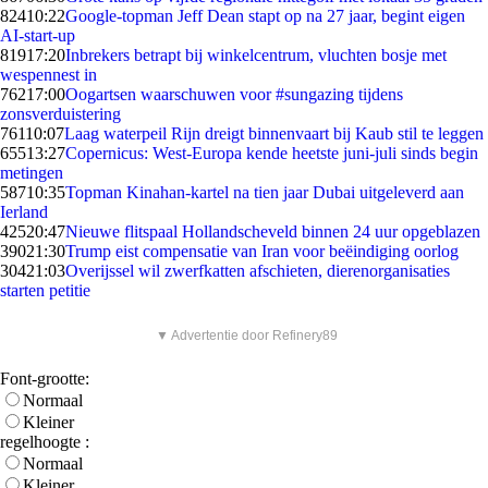
824
10:22
Google-topman Jeff Dean stapt op na 27 jaar, begint eigen
AI-start-up
819
17:20
Inbrekers betrapt bij winkelcentrum, vluchten bosje met
wespennest in
762
17:00
Oogartsen waarschuwen voor #sungazing tijdens
zonsverduistering
761
10:07
Laag waterpeil Rijn dreigt binnenvaart bij Kaub stil te leggen
655
13:27
Copernicus: West-Europa kende heetste juni-juli sinds begin
metingen
587
10:35
Topman Kinahan-kartel na tien jaar Dubai uitgeleverd aan
Ierland
425
20:47
Nieuwe flitspaal Hollandscheveld binnen 24 uur opgeblazen
390
21:30
Trump eist compensatie van Iran voor beëindiging oorlog
304
21:03
Overijssel wil zwerfkatten afschieten, dierenorganisaties
starten petitie
▼ Advertentie door Refinery89
Font-grootte:
Normaal
Kleiner
regelhoogte :
Normaal
Kleiner