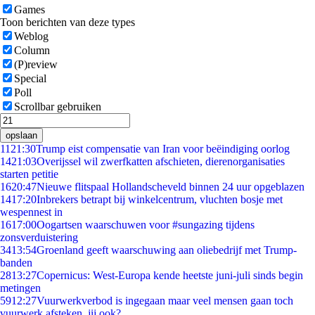
Games
Toon berichten van deze types
Weblog
Column
(P)review
Special
Poll
Scrollbar gebruiken
opslaan
11
21:30
Trump eist compensatie van Iran voor beëindiging oorlog
14
21:03
Overijssel wil zwerfkatten afschieten, dierenorganisaties
starten petitie
16
20:47
Nieuwe flitspaal Hollandscheveld binnen 24 uur opgeblazen
14
17:20
Inbrekers betrapt bij winkelcentrum, vluchten bosje met
wespennest in
16
17:00
Oogartsen waarschuwen voor #sungazing tijdens
zonsverduistering
34
13:54
Groenland geeft waarschuwing aan oliebedrijf met Trump-
banden
28
13:27
Copernicus: West-Europa kende heetste juni-juli sinds begin
metingen
59
12:27
Vuurwerkverbod is ingegaan maar veel mensen gaan toch
vuurwerk afsteken, jij ook?