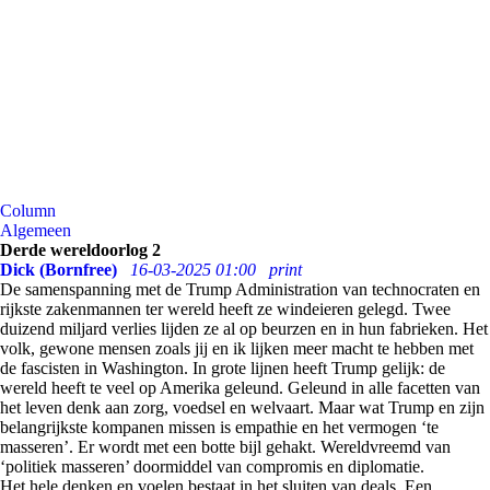
Column
Algemeen
Derde wereldoorlog 2
Dick (Bornfree)
16-03-2025 01:00
print
De samenspanning met de Trump Administration van technocraten en
rijkste zakenmannen ter wereld heeft ze windeieren gelegd. Twee
duizend miljard verlies lijden ze al op beurzen en in hun fabrieken. Het
volk, gewone mensen zoals jij en ik lijken meer macht te hebben met
de fascisten in Washington. In grote lijnen heeft Trump gelijk: de
wereld heeft te veel op Amerika geleund. Geleund in alle facetten van
het leven denk aan zorg, voedsel en welvaart. Maar wat Trump en zijn
belangrijkste kompanen missen is empathie en het vermogen ‘te
masseren’. Er wordt met een botte bijl gehakt. Wereldvreemd van
‘politiek masseren’ doormiddel van compromis en diplomatie.
Het hele denken en voelen bestaat in het sluiten van deals. Een