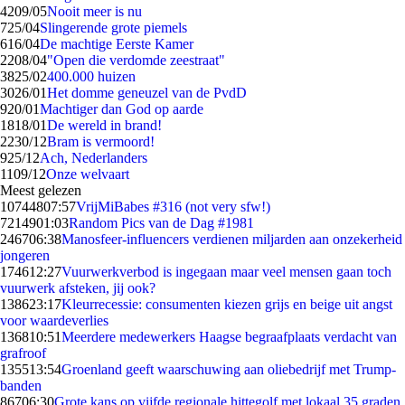
42
09/05
Nooit meer is nu
7
25/04
Slingerende grote piemels
6
16/04
De machtige Eerste Kamer
22
08/04
"Open die verdomde zeestraat"
38
25/02
400.000 huizen
30
26/01
Het domme geneuzel van de PvdD
9
20/01
Machtiger dan God op aarde
18
18/01
De wereld in brand!
22
30/12
Bram is vermoord!
9
25/12
Ach, Nederlanders
11
09/12
Onze welvaart
Meest gelezen
107448
07:57
VrijMiBabes #316 (not very sfw!)
72149
01:03
Random Pics van de Dag #1981
2467
06:38
Manosfeer-influencers verdienen miljarden aan onzekerheid
jongeren
1746
12:27
Vuurwerkverbod is ingegaan maar veel mensen gaan toch
vuurwerk afsteken, jij ook?
1386
23:17
Kleurrecessie: consumenten kiezen grijs en beige uit angst
voor waardeverlies
1368
10:51
Meerdere medewerkers Haagse begraafplaats verdacht van
grafroof
1355
13:54
Groenland geeft waarschuwing aan oliebedrijf met Trump-
banden
867
06:30
Grote kans op vijfde regionale hittegolf met lokaal 35 graden