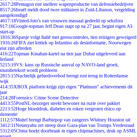
26
17:28
Pentagon eist snellere wapenproductie van defensiebedrijven
85
17:26
Israël meldt dood twee militairen in Zuid-Libanon, vergelding
aangekondigd
46
17:18
Vinted-foto's van vrouwen massaal gedeeld op seksfora
9
17:16
Google-topman Jeff Dean stapt op na 27 jaar, begint eigen AI-
start-up
18
16:36
Spanje volgt Italië met grenscontroles, tien reizigers geweigerd
19
16:26
FIFA ziet kritiek op Infantino als desinformatie, Noorwegen
eist zijn aftreden
4
16:22
Topman Kinahan-kartel na tien jaar Dubai uitgeleverd aan
Ierland
52
15:19
VS: kans op Russische aanval op NAVO-land groeit,
munitietekort wordt probleem
28
15:15
Nachtelijk gebiedsverbod brengt rust terug in Rotterdamse
wijk
4
14:35
XBOX platform krijgt zijn eigen "Platinum" achievements dit
jaar
2
14:28
Forensics: Crime Scene Detective
44
13:55
PostNL-bezorger steekt bewoner na ruzie over pakket
22
13:52
Hoge bloeddruk, diabetes en roken vergroten risico op
dementie
11
12:57
Mattel brengt Barbiepop van zangeres Whitney Houston uit
34
12:11
Netanyahu zet streep door Gaza-plan van Trumps Vredesraad
53
12:05
China boekt doorbraak in eigen chipmachines, druk op ASML
groeit