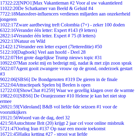
173
22:22
[NPO1]Max Vakantieman #2 Voor al uw vakantieleed
110
22:20
De Schatkamer van Beeld & Geluid #4
77
22:18
Manosfeer-influencers verdienen miljarden aan onzekerheid
jongeren
10
22:17
Zware aardbeving treft Colombia (7+) - zeker 100 doden
63
22:16
Verander één letter: Expert #143 (9 letters)
28
22:14
Verander één letter. Expert # 75 (8 letters)
29
22:13
Natuur en Wild
214
22:12
Verander een letter expert (7lettereditie) #50
51
22:10
[Dagboek] Veel aan hoofd - Deel 28
91
22:07
Het grote dagelijkse Trump nieuws topic #31
109
22:07
Man zoekt mij en bedreigt mij, nadat ik met zijn zoon sprak
50
22:07
Agent gooit zwangere vrouw op de grond, onderzoek gestart
#3
90
22:06
[SBS6] De Bondgenoten #319 De gieren in de finale
25
22:04
Attractiepark Spelen bij Beelen is open
127
22:03
[ShowChat #1259] Waar we gezellig klagen over de warmte
198
22:01
[SBS6] De Oranjezomer #10 Helene je kan het niet stop
ermee
269
21:59
[Videoland] B&B vol liefde 6de seizoen #1 voor de
vooruitkijkers
191
21:56
Woord van de dag, deel 32
4
21:50
Autochtone Brit (20) krijgt 2 jaar cel voor online misbruik
57
21:47
Oorlog Iran #137 Op naar een mooie toekomst
167
21:45
Haiku ketting #27 - strooi wat liefde