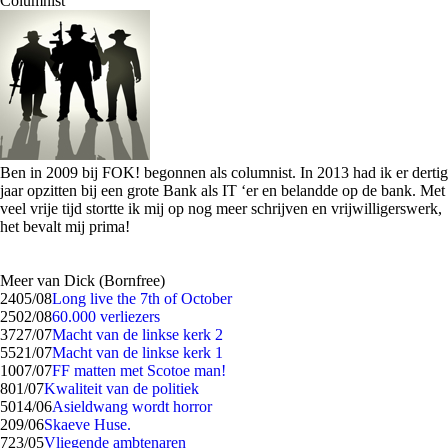
Columnist
Ben in 2009 bij FOK! begonnen als columnist. In 2013 had ik er dertig
jaar opzitten bij een grote Bank als IT ‘er en belandde op de bank. Met
veel vrije tijd stortte ik mij op nog meer schrijven en vrijwilligerswerk,
het bevalt mij prima!
Meer van Dick (Bornfree)
24
05/08
Long live the 7th of October
25
02/08
60.000 verliezers
37
27/07
Macht van de linkse kerk 2
55
21/07
Macht van de linkse kerk 1
10
07/07
FF matten met Scotoe man!
8
01/07
Kwaliteit van de politiek
50
14/06
Asieldwang wordt horror
2
09/06
Skaeve Huse.
7
23/05
Vliegende ambtenaren