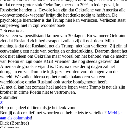
totdat er een groter stuk Oekraïne, meer dan 20% in ieder geval, in
Russische handen is. Gevolg kan zijn dat Oekraïene van Amerika alle
–conventionele- wapens’ krijgt die het denkt nodig te hebben. De
psychologie hierachter is dat Trump niet kan verliezen. Verliezen staat
simpelweg niet in zijn woordenboek.
* Scenario 2:
Er zal een wapenstilstand komen van 30 dagen. En wanneer Oekraïne
ziet dat Rusland zich herbewapent zullen zij dit ook doen. Mijn
mening is dat dat Rusland, net als Trump, niet kan verliezen. Zij zijn al
eeuwenlang een natie van oorlog en onderdrukking. Daarom draait het
ook niet alleen om Oekraïne maar vooral om het behoud van de macht
van Poetin en zijn oude KGB-vrienden die nog steeds geloven dat
Amerika de grootste vijand is. Dus, na deze dertig dagen zal het
doorgaan en zal Trump te kijk gezet worden voor de ogen van de
wereld. We zullen hierna op het randje balanceren van een
wereldoorlog omdat Rusland ook sterke bondgenoten heeft.
Al met al kan het zomaar heel anders lopen want Trump is net als zijn
brother in crime Poetin niet te vertrouwen.
Submitter:
25
Help ons; deel dit item als je het leuk vond
Ben jij ook creatief met woorden en heb je iets te vertellen?
Meld je
aan als columnist
!
Dick (Bornfree)