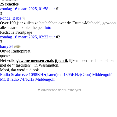
25 reacties
zondag 16 maart 2025, 01:58 uur
#1
3
Ponda_Baba
Over 100 jaar zullen ze het hebben over de 'Trump-Methode', gewoon
alles naar de kloten helpen
foto
Redactie Frontpage
zondag 16 maart 2025, 02:22 uur
#2
3
harry64
Ouwe Radiopiraat
quote:
Het volk,
gewone mensen zoals jij en ik
lijken meer macht te hebben
met de ""fascisten"" in Washington.
Mooi, dat werd tijd ook.
Radio Seabreeze 1098KHz(Laren) en 1395KHz(Grou) Middengolf
MCB radio 747KHz Middengolf
▼ Advertentie door Refinery89