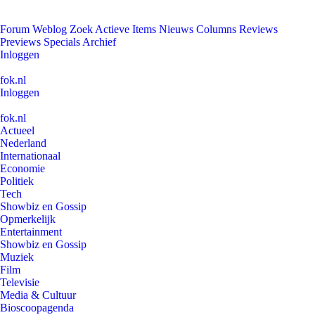
Forum
Weblog
Zoek
Actieve Items
Nieuws
Columns
Reviews
Previews
Specials
Archief
Inloggen
fok.nl
Inloggen
fok.nl
Actueel
Nederland
Internationaal
Economie
Politiek
Tech
Showbiz en Gossip
Opmerkelijk
Entertainment
Showbiz en Gossip
Muziek
Film
Televisie
Media & Cultuur
Bioscoopagenda