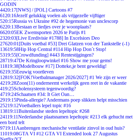
GODIN
44
20:17
[NWS] / [POL] Cartoons #7
61
20:16
Jezelf gelukkig voelen als vrijgezelle vijftiger
5
20:15
Russia vs Ukraine #92 de hegemonie van unclescorp
62
20:13
Bestaan er liedjes over je woonplaats?
66
20:05
EK Zwemsporten 2026 te Parijs #1
23
20:03
[Live Eredivisie #1788] In Excelsiors Deo
276
20:01
[Duits voetbal #53] Drei Glatzen von der Tankstelle (-1)
136
19:58
Hip Hop Central #114 Hip Hop Don´t Stop!
53
19:55
[Crowdfunding] #443 Rentestijgingen?
287
19:47
De Kringloopwinkel #16 Show me your gems!
118
19:38
[Modelbouw #17] Dotteke,je bent geweldig!
62
19:35
Eeuwig voortleven
128
19:32
[FOK!Voetbalmanager 2026/2027] #1 We zijn er weer
42
19:28
Zoon(11) onderneemt werkelijk geen reet in de vakantie
4
19:25
Scholensysteem tegenwoordig?
47
19:24
Schaatsen #34: It Giet Oan…
29
19:15
Pinda-allergie? Andermans poep slikken helpt misschien
252
19:12
Voetballers lepel topic #16
138
19:11
Buitenlandse steden lepeltopic #268
241
19:11
Nederlandse plaatsnamen lepeltopic #213 elk gehucht met
een bord telt
97
19:11
Aanbrengen mechanische ventilatie zinvol in oud huis?
110
19:08
GTA VI #12 GTA VI Extended look 27 Augustus
Netflix/YT