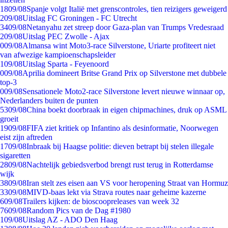
18
09/08
Spanje volgt Italië met grenscontroles, tien reizigers geweigerd
2
09/08
Uitslag FC Groningen - FC Utrecht
34
09/08
Netanyahu zet streep door Gaza-plan van Trumps Vredesraad
2
09/08
Uitslag PEC Zwolle - Ajax
0
09/08
Almansa wint Moto3-race Silverstone, Uriarte profiteert niet
van afwezige kampioenschapsleider
1
09/08
Uitslag Sparta - Feyenoord
0
09/08
Aprilia domineert Britse Grand Prix op Silverstone met dubbele
top-3
0
09/08
Sensationele Moto2-race Silverstone levert nieuwe winnaar op,
Nederlanders buiten de punten
53
09/08
China boekt doorbraak in eigen chipmachines, druk op ASML
groeit
19
09/08
FIFA ziet kritiek op Infantino als desinformatie, Noorwegen
eist zijn aftreden
17
09/08
Inbraak bij Haagse politie: dieven betrapt bij stelen illegale
sigaretten
28
09/08
Nachtelijk gebiedsverbod brengt rust terug in Rotterdamse
wijk
38
09/08
Iran stelt zes eisen aan VS voor heropening Straat van Hormuz
33
09/08
MIVD-baas lekt via Strava routes naar geheime kazerne
6
09/08
Trailers kijken: de bioscoopreleases van week 32
76
09/08
Random Pics van de Dag #1980
1
09/08
Uitslag AZ - ADO Den Haag