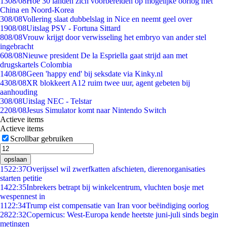
13
08/08
Hoe 30 landen zich voorbereiden op mogelijke oorlog met
China en Noord-Korea
3
08/08
Vollering slaat dubbelslag in Nice en neemt geel over
19
08/08
Uitslag PSV - Fortuna Sittard
8
08/08
Vrouw krijgt door verwisseling het embryo van ander stel
ingebracht
6
08/08
Nieuwe president De la Espriella gaat strijd aan met
drugskartels Colombia
14
08/08
Geen 'happy end' bij seksdate via Kinky.nl
43
08/08
XR blokkeert A12 ruim twee uur, agent gebeten bij
aanhouding
3
08/08
Uitslag NEC - Telstar
22
08/08
Jesus Simulator komt naar Nintendo Switch
Actieve items
Actieve items
Scrollbar gebruiken
opslaan
15
22:37
Overijssel wil zwerfkatten afschieten, dierenorganisaties
starten petitie
14
22:35
Inbrekers betrapt bij winkelcentrum, vluchten bosje met
wespennest in
11
22:34
Trump eist compensatie van Iran voor beëindiging oorlog
28
22:32
Copernicus: West-Europa kende heetste juni-juli sinds begin
metingen