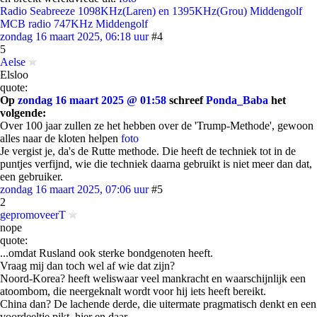
Radio Seabreeze 1098KHz(Laren) en 1395KHz(Grou) Middengolf
MCB radio 747KHz Middengolf
zondag 16 maart 2025, 06:18 uur
#4
5
Aelse
Elsloo
quote:
Op
zondag 16 maart 2025 @ 01:58
schreef
Ponda_Baba
het
volgende:
Over 100 jaar zullen ze het hebben over de 'Trump-Methode', gewoon
alles naar de kloten helpen
foto
Je vergist je, da's de Rutte methode. Die heeft de techniek tot in de
puntjes verfijnd, wie die techniek daarna gebruikt is niet meer dan dat,
een gebruiker.
zondag 16 maart 2025, 07:06 uur
#5
2
gepromoveerT
nope
quote:
...omdat Rusland ook sterke bondgenoten heeft.
Vraag mij dan toch wel af wie dat zijn?
Noord-Korea? heeft weliswaar veel mankracht en waarschijnlijk een
atoombom, die neergeknalt wordt voor hij iets heeft bereikt.
China dan? De lachende derde, die uitermate pragmatisch denkt en een
voordeeltje pikt, hier en daar.