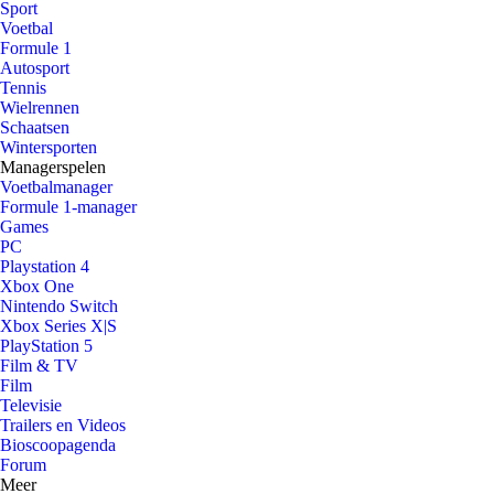
Sport
Voetbal
Formule 1
Autosport
Tennis
Wielrennen
Schaatsen
Wintersporten
Managerspelen
Voetbalmanager
Formule 1-manager
Games
PC
Playstation 4
Xbox One
Nintendo Switch
Xbox Series X|S
PlayStation 5
Film & TV
Film
Televisie
Trailers en Videos
Bioscoopagenda
Forum
Meer