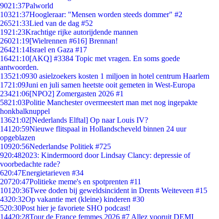
90
21:37
Palworld
103
21:37
Hoogleraar: "Mensen worden steeds dommer" #2
265
21:33
Lied van de dag #52
19
21:23
Krachtige rijke autorijdende mannen
260
21:19
[Wielrennen #616] Brennan!
264
21:14
Israel en Gaza #17
164
21:10
[AKQ] #3384 Topic met vragen. En soms goede
antwoorden.
135
21:09
30 asielzoekers kosten 1 miljoen in hotel centrum Haarlem
17
21:09
Juni en juli samen heetste ooit gemeten in West-Europa
234
21:06
[NPO2] Zomergasten 2026 #1
58
21:03
Politie Manchester overmeestert man met nog ingepakte
honkbalknuppel
136
21:02
[Nederlands Elftal] Op naar Louis IV?
141
20:59
Nieuwe flitspaal in Hollandscheveld binnen 24 uur
opgeblazen
109
20:56
Nederlandse Politiek #725
9
20:48
2023: Kindermoord door Lindsay Clancy: depressie of
voorbedachte rade?
6
20:47
Energietarieven #34
207
20:47
Politieke meme's en spotprenten #11
101
20:36
Twee doden bij geweldsincident in Drents Weiteveen #15
43
20:32
Op vakantie met (kleine) kinderen #30
5
20:30
Post hier je favoriete SHO podcast!
144
20:28
Tour de France femmes 2026 #7 Allez vooruit DEMI