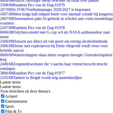
44
08/08
PostNL-bezorger steekt bewoner na ruzie over pakket
35
08/08
Random Pics van de Dag #1979
2
07/08
De FOK!Voetbalmanager 2026/2027 is begonnen
16
07/08
Meta krijgt half miljard boete voor mentale schade bij jongeren
20
07/08
Denemarken pakt AI-gebruik in scholen aan: extra mondelinge
examens
21
07/08
Random Pics van de Dag #1978
66
06/08
Onlyfans-model met G-cup wil als NASA-ambassadeur naar
maan
25
06/08
Huisarts per direct uit vak gezet om ernstig alcoholmisbruik
19
06/08
Drone met explosieven bij Duits vliegveld voedt vrees voor
hybride aanval
60
06/08
Waterschappen slaan alarm wegens droogte: Gereedschapskist
leeg
24
06/08
Zorgmedewerkster die 's nachts haar vriend bezocht terecht
ontslagen
38
06/08
Random Pics van de Dag #1977
21
05/08
Tanken in België wordt nóg aantrekkelijker
Laatste items
Laatste items
Toon berichten uit deze thema's
Actueel
Entertainment
Sport
Film & Tv