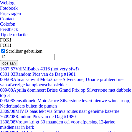
Weblog
Fotoboek
Prijsvragen
Contact
Colofon
Feedback
Tip de redactie
FOK!
FOK!
Scrollbar gebruiken
opslaan
16
07:57
VrijMiBabes #316 (not very sfw!)
63
01:03
Random Pics van de Dag #1981
0
09/08
Almansa wint Moto3-race Silverstone, Uriarte profiteert niet
van afwezige kampioenschapsleider
0
09/08
Aprilia domineert Britse Grand Prix op Silverstone met dubbele
top-3
0
09/08
Sensationele Moto2-race Silverstone levert nieuwe winnaar op,
Nederlanders buiten de punten
33
09/08
MIVD-baas lekt via Strava routes naar geheime kazerne
76
09/08
Random Pics van de Dag #1980
13
08/08
Vrouw krijgt 30 maanden cel voor afpersing 12-jarige
misdienaar in kerk