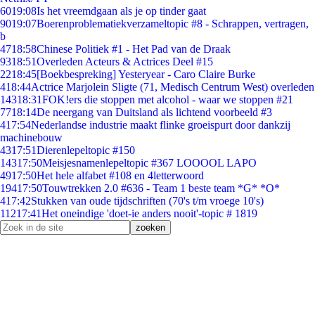
60
19:08
Is het vreemdgaan als je op tinder gaat
90
19:07
Boerenproblematiekverzameltopic #8 - Schrappen, vertragen,
b
47
18:58
Chinese Politiek #1 - Het Pad van de Draak
93
18:51
Overleden Acteurs & Actrices Deel #15
22
18:45
[Boekbespreking] Yesteryear - Caro Claire Burke
4
18:44
Actrice Marjolein Sligte (71, Medisch Centrum West) overleden
143
18:31
FOK!ers die stoppen met alcohol - waar we stoppen #21
77
18:14
De neergang van Duitsland als lichtend voorbeeld #3
4
17:54
Nederlandse industrie maakt flinke groeispurt door dankzij
machinebouw
43
17:51
Dierenlepeltopic #150
143
17:50
Meisjesnamenlepeltopic #367 LOOOOL LAPO
49
17:50
Het hele alfabet #108 en 4letterwoord
194
17:50
Touwtrekken 2.0 #636 - Team 1 beste team *G* *O*
4
17:42
Stukken van oude tijdschriften (70's t/m vroege 10's)
112
17:41
Het oneindige 'doet-ie anders nooit'-topic # 1819