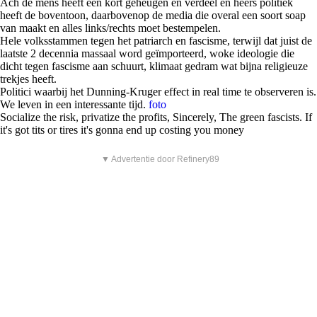
Ach de mens heeft een kort geheugen en verdeel en heers politiek
heeft de boventoon, daarbovenop de media die overal een soort soap
van maakt en alles links/rechts moet bestempelen.
Hele volksstammen tegen het patriarch en fascisme, terwijl dat juist de
laatste 2 decennia massaal word geïmporteerd, woke ideologie die
dicht tegen fascisme aan schuurt, klimaat gedram wat bijna religieuze
trekjes heeft.
Politici waarbij het Dunning-Kruger effect in real time te observeren is.
We leven in een interessante tijd.
foto
Socialize the risk, privatize the profits, Sincerely, The green fascists. If
it's got tits or tires it's gonna end up costing you money
▼ Advertentie door Refinery89