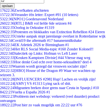
opslaan
176
22:36
Zwerfkatten afschieten
157
22:36
Verander één letter: Expert #91 (10 letters)
53
22:36
[NPO1] Goedenavond Nederland
260
22:36
[RTL] B&B vol liefde 6de seizoen #4
130
22:35
Oorlog in Oekraïne #1319
296
22:35
Protesten en blokkades van Extinction Rebellion #24 Eieren
192
22:35
Unieke aanpak stopt jarenlange overlast in Rotterdamse wijk
66
22:34
Covid19 the aftermath #17 bananenmilkshake
261
22:34
EK Atletiek 2026 te Birmingham #1
127
22:34
Het RLS Social Media-topic #160 Zonder Kolonel!!
20
22:34
Dialectiek op Links: Hofman vs Left Laser
202
22:33
[Keuken Kampioen Divisie] #44 Vitesse mag weg
168
22:33
Hoe denkt God echt over homo-seksualiteit? deel 4
42
22:33
Waarom wordt gezegd dat vrouwen socialer zijn?
201
22:32
[HBO] House of the Dragon #9 Waar we wachten op
seizoen 3.
130
22:28
[INFLUENCERS #298] Hup! Lachen en vrolijk zijn!
101
22:24
[AMV] VS #1313 Lying sack of shit.
266
22:24
Migranten breken door grens naar Ceuta in Spanje,l #10
84
22:23
Vuelta a España 2026 #1
100
22:23
Probleem met webshop: verkeerd (veel duurder) product
ontvangen
189
22:22
Post hier zo vaak mogelijk om 22:22 uur #76