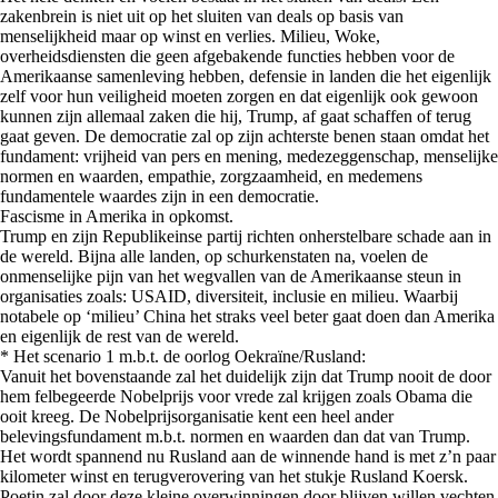
zakenbrein is niet uit op het sluiten van deals op basis van
menselijkheid maar op winst en verlies. Milieu, Woke,
overheidsdiensten die geen afgebakende functies hebben voor de
Amerikaanse samenleving hebben, defensie in landen die het eigenlijk
zelf voor hun veiligheid moeten zorgen en dat eigenlijk ook gewoon
kunnen zijn allemaal zaken die hij, Trump, af gaat schaffen of terug
gaat geven. De democratie zal op zijn achterste benen staan omdat het
fundament: vrijheid van pers en mening, medezeggenschap, menselijke
normen en waarden, empathie, zorgzaamheid, en medemens
fundamentele waardes zijn in een democratie.
Fascisme in Amerika in opkomst.
Trump en zijn Republikeinse partij richten onherstelbare schade aan in
de wereld. Bijna alle landen, op schurkenstaten na, voelen de
onmenselijke pijn van het wegvallen van de Amerikaanse steun in
organisaties zoals: USAID, diversiteit, inclusie en milieu. Waarbij
notabele op ‘milieu’ China het straks veel beter gaat doen dan Amerika
en eigenlijk de rest van de wereld.
* Het scenario 1 m.b.t. de oorlog Oekraïne/Rusland:
Vanuit het bovenstaande zal het duidelijk zijn dat Trump nooit de door
hem felbegeerde Nobelprijs voor vrede zal krijgen zoals Obama die
ooit kreeg. De Nobelprijsorganisatie kent een heel ander
belevingsfundament m.b.t. normen en waarden dan dat van Trump.
Het wordt spannend nu Rusland aan de winnende hand is met z’n paar
kilometer winst en terugverovering van het stukje Rusland Koersk.
Poetin zal door deze kleine overwinningen door blijven willen vechten