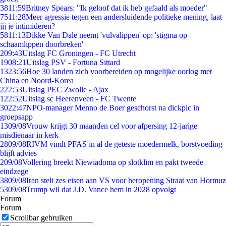
38
11:59
Britney Spears: "Ik geloof dat ik heb gefaald als moeder"
75
11:28
Meer agressie tegen een andersluidende politieke mening, laat
jij je intimideren?
58
11:13
Dikke Van Dale neemt 'vulvalippen' op: 'stigma op
schaamlippen doorbreken'
2
09:43
Uitslag FC Groningen - FC Utrecht
19
08:21
Uitslag PSV - Fortuna Sittard
13
23:56
Hoe 30 landen zich voorbereiden op mogelijke oorlog met
China en Noord-Korea
2
22:53
Uitslag PEC Zwolle - Ajax
1
22:52
Uitslag sc Heerenveen - FC Twente
30
22:47
NPO-manager Menno de Boer geschorst na dickpic in
groepsapp
13
09/08
Vrouw krijgt 30 maanden cel voor afpersing 12-jarige
misdienaar in kerk
28
09/08
RIVM vindt PFAS in al de geteste moedermelk, borstvoeding
blijft advies
2
09/08
Vollering breekt Niewiadoma op slotklim en pakt tweede
eindzege
38
09/08
Iran stelt zes eisen aan VS voor heropening Straat van Hormuz
53
09/08
Trump wil dat J.D. Vance hem in 2028 opvolgt
Forum
Forum
Scrollbar gebruiken