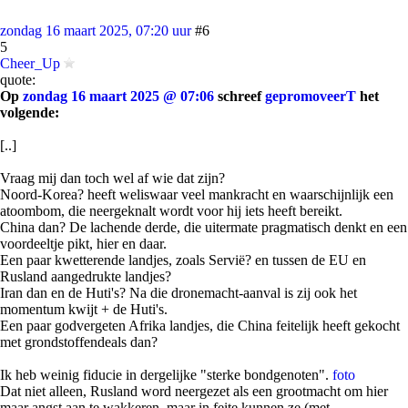
zondag 16 maart 2025, 07:20 uur
#6
5
Cheer_Up
quote:
Op
zondag 16 maart 2025 @ 07:06
schreef
gepromoveerT
het
volgende:
[..]
Vraag mij dan toch wel af wie dat zijn?
Noord-Korea? heeft weliswaar veel mankracht en waarschijnlijk een
atoombom, die neergeknalt wordt voor hij iets heeft bereikt.
China dan? De lachende derde, die uitermate pragmatisch denkt en een
voordeeltje pikt, hier en daar.
Een paar kwetterende landjes, zoals Servië? en tussen de EU en
Rusland aangedrukte landjes?
Iran dan en de Huti's? Na die dronemacht-aanval is zij ook het
momentum kwijt + de Huti's.
Een paar godvergeten Afrika landjes, die China feitelijk heeft gekocht
met grondstoffendeals dan?
Ik heb weinig fiducie in dergelijke "sterke bondgenoten".
foto
Dat niet alleen, Rusland word neergezet als een grootmacht om hier
maar angst aan te wakkeren, maar in feite kunnen ze (met