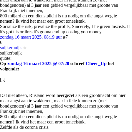
bondgenoten) al 3 jaar een gebied vergelijkbaar met grootte van
Frankrijk niet innemen,
800 miljard en een dienstplicht is nu nodig om die angst weg te
nemen? Ik vind het maar een groot toneelstuk.
Socialize the risk, privatize the profits, Sincerely, The green fascists. If
it's got tits or tires it's gonna end up costing you money
zondag 16 maart 2025, 08:19 uur
#7
6
suijkerbuijk
suijkerbuijk
quote:
Op
zondag 16 maart 2025 @ 07:20
schreef
Cheer_Up
het
volgende:
[..]
Dat niet alleen, Rusland word neergezet als een grootmacht om hier
maar angst aan te wakkeren, maar in feite kunnen ze (met
bondgenoten) al 3 jaar een gebied vergelijkbaar met grootte van
Frankrijk niet innemen,
800 miljard en een dienstplicht is nu nodig om die angst weg te
nemen? Ik vind het maar een groot toneelstuk.
Zelfde als de corona crisis.