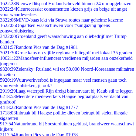
16
22:28
Nieuwe flitspaal Hollandscheveld binnen 24 uur opgeblazen
30
22:24
Kleurrecessie: consumenten kiezen grijs en beige uit angst
voor waardeverlies
33
22:06
MIVD-baas lekt via Strava routes naar geheime kazerne
16
22:06
Oogartsen waarschuwen voor #sungazing tijdens
zonsverduistering
34
22:00
Groenland geeft waarschuwing aan oliebedrijf met Trump-
banden
63
21:57
Random Pics van de Dag #1981
30
21:30
Grote kans op vijfde regionale hittegolf met lokaal 35 graden
106
21:22
Manosfeer-influencers verdienen miljarden aan onzekerheid
jongeren
93
20:39
Zelensky: Rusland wil tot 50.000 Noord-Koreaanse militairen
inzetten
59
20:19
Vuurwerkverbod is ingegaan maar veel mensen gaan toch
vuurwerk afsteken, jij ook?
29
19:29
Laag waterpeil Rijn dreigt binnenvaart bij Kaub stil te leggen
62
18:53
Meerdere medewerkers Haagse begraafplaats verdacht van
grafroof
44
18:22
Random Pics van de Dag #1777
17
18:03
Inbraak bij Haagse politie: dieven betrapt bij stelen illegale
sigaretten
9
17:54
Natuurbrand bij Soesterduinen geblust, brandweer waarschuwt
kijkers
21
17:54
Random Pics van de Dag #1978