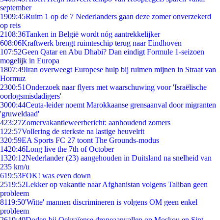
september
19
09:45
Ruim 1 op de 7 Nederlanders gaan deze zomer onverzekerd
op reis
21
08:36
Tanken in België wordt nóg aantrekkelijker
6
08:06
Kraftwerk brengt ruimteschip terug naar Eindhoven
1
07:52
Geen Qatar en Abu Dhabi? Dan eindigt Formule 1-seizoen
mogelijk in Europa
18
07:49
Iran overweegt Europese hulp bij ruimen mijnen in Straat van
Hormuz
23
00:51
Onderzoek naar flyers met waarschuwing voor 'Israëlische
oorlogsmisdadigers'
30
00:44
Ceuta-leider noemt Marokkaanse grensaanval door migranten
'gruweldaad'
4
23:27
Zomervakantieweerbericht: aanhoudend zomers
1
22:57
Vollering de sterkste na lastige heuvelrit
3
20:59
EA Sports FC 27 toont The Grounds-modus
14
20:46
Long live the 7th of October
13
20:12
Nederlander (23) aangehouden in Duitsland na snelheid van
235 km/u
6
19:53
FOK! was even down
25
19:52
Lekker op vakantie naar Afghanistan volgens Taliban geen
probleem
81
19:50
'Witte' mannen discrimineren is volgens OM geen enkel
probleem
26
19:49
Doden bij Oekraïense droneaanvallen op Moskou en Sint-