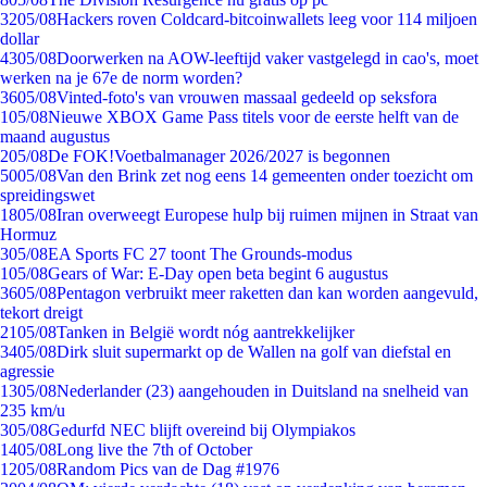
32
05/08
Hackers roven Coldcard-bitcoinwallets leeg voor 114 miljoen
dollar
43
05/08
Doorwerken na AOW-leeftijd vaker vastgelegd in cao's, moet
werken na je 67e de norm worden?
36
05/08
Vinted-foto's van vrouwen massaal gedeeld op seksfora
1
05/08
Nieuwe XBOX Game Pass titels voor de eerste helft van de
maand augustus
2
05/08
De FOK!Voetbalmanager 2026/2027 is begonnen
50
05/08
Van den Brink zet nog eens 14 gemeenten onder toezicht om
spreidingswet
18
05/08
Iran overweegt Europese hulp bij ruimen mijnen in Straat van
Hormuz
3
05/08
EA Sports FC 27 toont The Grounds-modus
1
05/08
Gears of War: E-Day open beta begint 6 augustus
36
05/08
Pentagon verbruikt meer raketten dan kan worden aangevuld,
tekort dreigt
21
05/08
Tanken in België wordt nóg aantrekkelijker
34
05/08
Dirk sluit supermarkt op de Wallen na golf van diefstal en
agressie
13
05/08
Nederlander (23) aangehouden in Duitsland na snelheid van
235 km/u
3
05/08
Gedurfd NEC blijft overeind bij Olympiakos
14
05/08
Long live the 7th of October
12
05/08
Random Pics van de Dag #1976