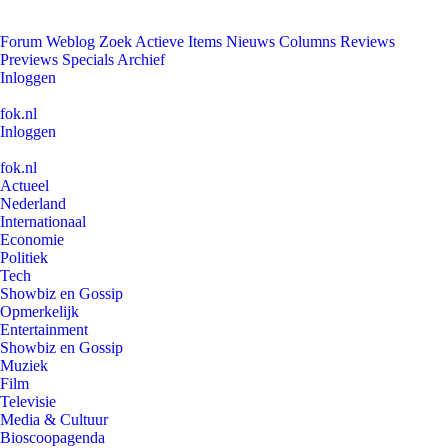
Forum
Weblog
Zoek
Actieve Items
Nieuws
Columns
Reviews
Previews
Specials
Archief
Inloggen
fok.nl
Inloggen
fok.nl
Actueel
Nederland
Internationaal
Economie
Politiek
Tech
Showbiz en Gossip
Opmerkelijk
Entertainment
Showbiz en Gossip
Muziek
Film
Televisie
Media & Cultuur
Bioscoopagenda