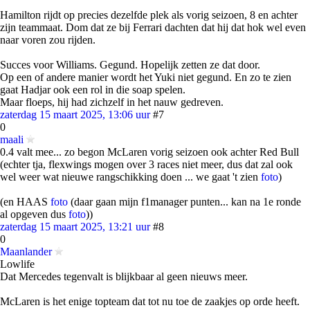
Hamilton rijdt op precies dezelfde plek als vorig seizoen, 8 en achter
zijn teammaat. Dom dat ze bij Ferrari dachten dat hij dat hok wel even
naar voren zou rijden.
Succes voor Williams. Gegund. Hopelijk zetten ze dat door.
Op een of andere manier wordt het Yuki niet gegund. En zo te zien
gaat Hadjar ook een rol in die soap spelen.
Maar floeps, hij had zichzelf in het nauw gedreven.
zaterdag 15 maart 2025, 13:06 uur
#7
0
maali
0.4 valt mee... zo begon McLaren vorig seizoen ook achter Red Bull
(echter tja, flexwings mogen over 3 races niet meer, dus dat zal ook
wel weer wat nieuwe rangschikking doen ... we gaat 't zien
foto
)
(en HAAS
foto
(daar gaan mijn f1manager punten... kan na 1e ronde
al opgeven dus
foto
))
zaterdag 15 maart 2025, 13:21 uur
#8
0
Maanlander
Lowlife
Dat Mercedes tegenvalt is blijkbaar al geen nieuws meer.
McLaren is het enige topteam dat tot nu toe de zaakjes op orde heeft.