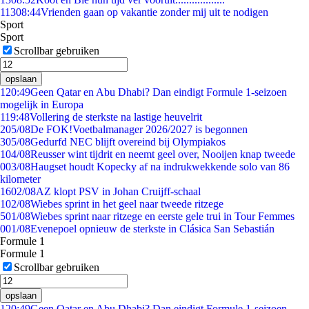
113
08:44
Vrienden gaan op vakantie zonder mij uit te nodigen
Sport
Sport
Scrollbar gebruiken
opslaan
1
20:49
Geen Qatar en Abu Dhabi? Dan eindigt Formule 1-seizoen
mogelijk in Europa
1
19:48
Vollering de sterkste na lastige heuvelrit
2
05/08
De FOK!Voetbalmanager 2026/2027 is begonnen
3
05/08
Gedurfd NEC blijft overeind bij Olympiakos
1
04/08
Reusser wint tijdrit en neemt geel over, Nooijen knap tweede
0
03/08
Haugset houdt Kopecky af na indrukwekkende solo van 86
kilometer
16
02/08
AZ klopt PSV in Johan Cruijff-schaal
1
02/08
Wiebes sprint in het geel naar tweede ritzege
5
01/08
Wiebes sprint naar ritzege en eerste gele trui in Tour Femmes
0
01/08
Evenepoel opnieuw de sterkste in Clásica San Sebastián
Formule 1
Formule 1
Scrollbar gebruiken
opslaan
1
20:49
Geen Qatar en Abu Dhabi? Dan eindigt Formule 1-seizoen