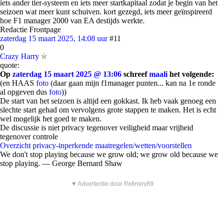
iets ander tier-systeem en iets meer startkapitaal zodat je begin van het
seizoen wat meer kunt schuiven. kort gezegd, iets meer geïnspireerd
hoe F1 manager 2000 van EA destijds werkte.
Redactie Frontpage
zaterdag 15 maart 2025, 14:08 uur
#11
0
Crazy Harry
quote:
Op
zaterdag 15 maart 2025 @ 13:06
schreef
maali
het volgende:
(en HAAS
foto
(daar gaan mijn f1manager punten... kan na 1e ronde
al opgeven dus
foto
))
De start van het seizoen is altijd een gokkast. Ik heb vaak genoeg een
slechte start gehad om vervolgens grote stappen te maken. Het is echt
wel mogelijk het goed te maken.
De discussie is niet privacy tegenover veiligheid maar vrijheid
tegenover controle
Overzicht privacy-inperkende maatregelen/wetten/voorstellen
We don't stop playing because we grow old; we grow old because we
stop playing. ― George Bernard Shaw
▼ Advertentie door Refinery89