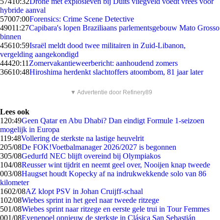
574
10:32
Drone met explosieven bij Duits vliegveld voedt vrees voor
hybride aanval
570
07:00
Forensics: Crime Scene Detective
490
11:27
Capibara's lopen Braziliaans parlementsgebouw Mato Grosso
binnen
456
10:59
Israël meldt dood twee militairen in Zuid-Libanon,
vergelding aangekondigd
444
20:11
Zomervakantieweerbericht: aanhoudend zomers
366
10:48
Hiroshima herdenkt slachtoffers atoombom, 81 jaar later
▼ Advertentie door Refinery89
Lees ook
1
20:49
Geen Qatar en Abu Dhabi? Dan eindigt Formule 1-seizoen
mogelijk in Europa
1
19:48
Vollering de sterkste na lastige heuvelrit
2
05/08
De FOK!Voetbalmanager 2026/2027 is begonnen
3
05/08
Gedurfd NEC blijft overeind bij Olympiakos
1
04/08
Reusser wint tijdrit en neemt geel over, Nooijen knap tweede
0
03/08
Haugset houdt Kopecky af na indrukwekkende solo van 86
kilometer
16
02/08
AZ klopt PSV in Johan Cruijff-schaal
1
02/08
Wiebes sprint in het geel naar tweede ritzege
5
01/08
Wiebes sprint naar ritzege en eerste gele trui in Tour Femmes
0
01/08
Evenepoel opnieuw de sterkste in Clásica San Sebastián