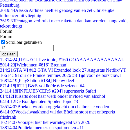
Petersburg
30
19:44
Alaska Airlines heeft er genoeg van en zet Christelijke
influencer uit vliegtuig
36
19:33
Pentagon verbruikt meer raketten dan kan worden aangevuld,
tekort dreigt
Forum
Forum
Scrollbar gebruiken
opslaan
123
14:24
[UEL/ECL live topic] #160 GOAAAAAAAAAAAAAL
50
14:23
[Wielrennen #616] Brennan!
3
14:21
GTA VI #12 GTA VI Extended look 27 Augustus Netflix/YT
166
14:19
Tour de France femmes 2026 #3 Tijd voor de borstcrawl
168
14:19
[PlayStation #184] Nieuw deel
87
14:18
[RTL] B&B vol liefde 6de seizoen #4
241
14:18
[INFLUENCERS #294] supermarkt Safari
0
14:12
Huisarts doet haar werk onder invloed van alcohol
64
14:12
De Bondgenoten Spoiler Topic #3
185
14:07
Boeken worden opgekocht om chatbots te voeden
64
14:07
Voedselwaakhond wil dat Efteling stopt met onbeperkt
frisdrank
162
14:07
Voorspel hier het warmtegetal van 2026
188
14:04
Politieke meme's en spotprenten #11