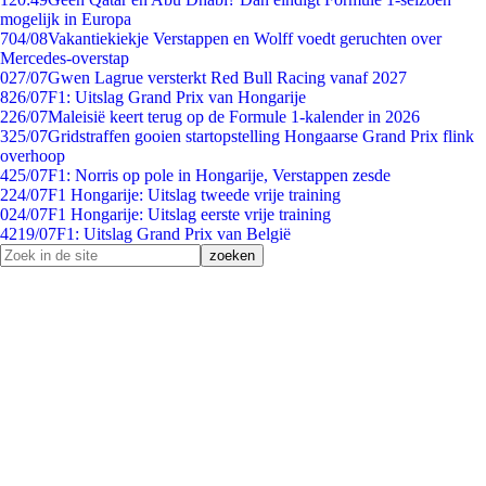
mogelijk in Europa
7
04/08
Vakantiekiekje Verstappen en Wolff voedt geruchten over
Mercedes-overstap
0
27/07
Gwen Lagrue versterkt Red Bull Racing vanaf 2027
8
26/07
F1: Uitslag Grand Prix van Hongarije
2
26/07
Maleisië keert terug op de Formule 1-kalender in 2026
3
25/07
Gridstraffen gooien startopstelling Hongaarse Grand Prix flink
overhoop
4
25/07
F1: Norris op pole in Hongarije, Verstappen zesde
2
24/07
F1 Hongarije: Uitslag tweede vrije training
0
24/07
F1 Hongarije: Uitslag eerste vrije training
42
19/07
F1: Uitslag Grand Prix van België