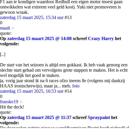
F1 aan te kondigen waardoor Redbull een eigen motor moest gaan
ontwikkelen wat extreem veel geld kost). Yuki niet promoveren is
gewoon wraak.
zaterdag 15 maart 2025, 15:34 uur
#13
0
maali
quote:
Op
zaterdag 15 maart 2025 @ 14:08
schreef
Crazy Harry
het
volgende:
[..]
De start van het seizoen is altijd een gokkast. Ik heb vaak genoeg een
slechte start gehad om vervolgens grote stappen te maken. Het is echt
wel mogelijk het goed te maken.
ja, vorig jaar stond ik na 6 races ofzo ineens 8e (volgens mij dankzij
HAAS ironischerwijs), maar ja... meh.
foto
zaterdag 15 maart 2025, 16:53 uur
#14
0
franske19
Hit the deck!
quote:
Op
zaterdag 15 maart 2025 @ 11:37
schreef
Spraypaint
het
volgende:
De door velen getipte nieuwe wereldkampioen Piastri heeft zichzelf al