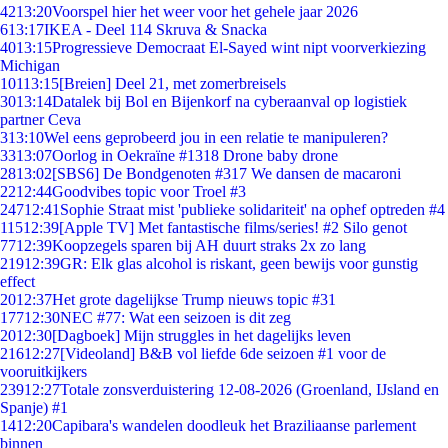
42
13:20
Voorspel hier het weer voor het gehele jaar 2026
6
13:17
IKEA - Deel 114 Skruva & Snacka
40
13:15
Progressieve Democraat El-Sayed wint nipt voorverkiezing
Michigan
101
13:15
[Breien] Deel 21, met zomerbreisels
30
13:14
Datalek bij Bol en Bijenkorf na cyberaanval op logistiek
partner Ceva
3
13:10
Wel eens geprobeerd jou in een relatie te manipuleren?
33
13:07
Oorlog in Oekraïne #1318 Drone baby drone
28
13:02
[SBS6] De Bondgenoten #317 We dansen de macaroni
22
12:44
Goodvibes topic voor Troel #3
247
12:41
Sophie Straat mist 'publieke solidariteit' na ophef optreden #4
115
12:39
[Apple TV] Met fantastische films/series! #2 Silo genot
77
12:39
Koopzegels sparen bij AH duurt straks 2x zo lang
219
12:39
GR: Elk glas alcohol is riskant, geen bewijs voor gunstig
effect
20
12:37
Het grote dagelijkse Trump nieuws topic #31
177
12:30
NEC #77: Wat een seizoen is dit zeg
20
12:30
[Dagboek] Mijn struggles in het dagelijks leven
216
12:27
[Videoland] B&B vol liefde 6de seizoen #1 voor de
vooruitkijkers
239
12:27
Totale zonsverduistering 12-08-2026 (Groenland, IJsland en
Spanje) #1
14
12:20
Capibara's wandelen doodleuk het Braziliaanse parlement
binnen