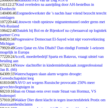
20080
09:48
Random Pics van de Dag #1978
1411
22:27
Kind overleden na aanrijding door AH-bestelbus in
Dordrecht
1404
06:40
Zorgmedewerkster die 's nachts haar vriend bezocht terecht
ontslagen
1072
20:44
Litouwen vindt opnieuw migrantentunnel onder grens met
Wit-Rusland
1064
22:40
Datalek bij Bol en de Bijenkorf na cyberaanval op logistiek
partner Ceva
848
20:34
Progressieve Democraat El-Sayed wint nipt voorverkiezing
Michigan
799
20:49
Geen Qatar en Abu Dhabi? Dan eindigt Formule 1-seizoen
mogelijk in Europa
772
20:24
Accell, moederbedrijf Sparta en Batavus, vraagt uitstel van
betaling aan
673
22:14
Nieuw slachtoffer in kindermisbruikzaak zorgprofessional
Jan B. (66)
643
09:33
Waterschappen slaan alarm wegens droogte:
Gereedschapskist leeg
618
10:08
NAVO zet wegens Russische provocatie 250% meer
gevechtsvliegtuigen in
602
10:16
Iran en Oman eens over route Straat van Hormuz, VS
buitenspel
579
10:28
Wakker Dier dient klacht in tegen insectenfabriek Protix om
duurzaamheidsclaims