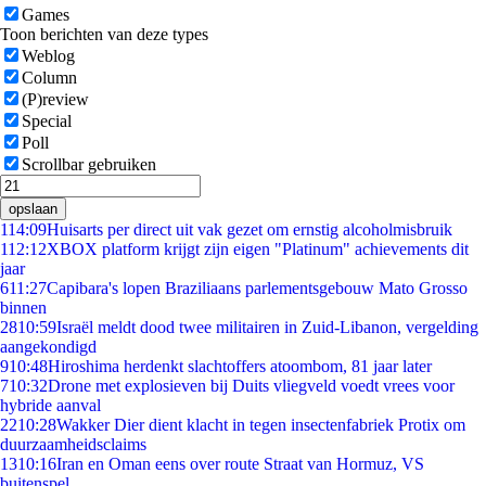
Games
Toon berichten van deze types
Weblog
Column
(P)review
Special
Poll
Scrollbar gebruiken
opslaan
1
14:09
Huisarts per direct uit vak gezet om ernstig alcoholmisbruik
1
12:12
XBOX platform krijgt zijn eigen "Platinum" achievements dit
jaar
6
11:27
Capibara's lopen Braziliaans parlementsgebouw Mato Grosso
binnen
28
10:59
Israël meldt dood twee militairen in Zuid-Libanon, vergelding
aangekondigd
9
10:48
Hiroshima herdenkt slachtoffers atoombom, 81 jaar later
7
10:32
Drone met explosieven bij Duits vliegveld voedt vrees voor
hybride aanval
22
10:28
Wakker Dier dient klacht in tegen insectenfabriek Protix om
duurzaamheidsclaims
13
10:16
Iran en Oman eens over route Straat van Hormuz, VS
buitenspel