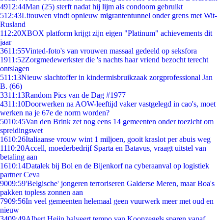
49
12:44
Man (25) sterft nadat hij lijm als condoom gebruikt
5
12:43
Litouwen vindt opnieuw migrantentunnel onder grens met Wit-
Rusland
1
12:20
XBOX platform krijgt zijn eigen "Platinum" achievements dit
jaar
36
11:55
Vinted-foto's van vrouwen massaal gedeeld op seksfora
19
11:52
Zorgmedewerkster die 's nachts haar vriend bezocht terecht
ontslagen
5
11:13
Nieuw slachtoffer in kindermisbruikzaak zorgprofessional Jan
B. (66)
33
11:13
Random Pics van de Dag #1977
43
11:10
Doorwerken na AOW-leeftijd vaker vastgelegd in cao's, moet
werken na je 67e de norm worden?
50
10:45
Van den Brink zet nog eens 14 gemeenten onder toezicht om
spreidingswet
16
10:26
Italiaanse vrouw wint 1 miljoen, gooit kraslot per abuis weg
11
10:20
Accell, moederbedrijf Sparta en Batavus, vraagt uitstel van
betaling aan
16
10:14
Datalek bij Bol en de Bijenkorf na cyberaanval op logistiek
partner Ceva
90
09:59
'Belgische' jongeren terroriseren Galderse Meren, maar Boa's
pakken topless zonnen aan
79
09:56
In veel gemeenten helemaal geen vuurwerk meer met oud en
nieuw
34
09:49
Albert Heijn halveert tempo van Koopzegels sparen vanaf