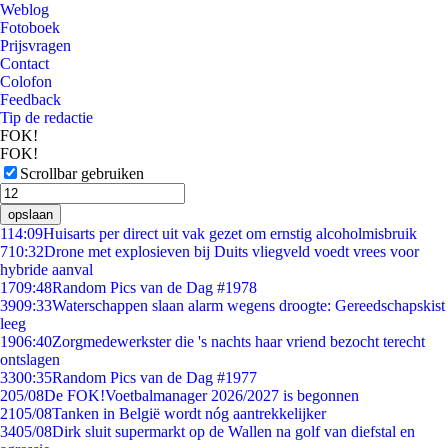
Weblog
Fotoboek
Prijsvragen
Contact
Colofon
Feedback
Tip de redactie
FOK!
FOK!
Scrollbar gebruiken
opslaan
1
14:09
Huisarts per direct uit vak gezet om ernstig alcoholmisbruik
7
10:32
Drone met explosieven bij Duits vliegveld voedt vrees voor
hybride aanval
17
09:48
Random Pics van de Dag #1978
39
09:33
Waterschappen slaan alarm wegens droogte: Gereedschapskist
leeg
19
06:40
Zorgmedewerkster die 's nachts haar vriend bezocht terecht
ontslagen
33
00:35
Random Pics van de Dag #1977
2
05/08
De FOK!Voetbalmanager 2026/2027 is begonnen
21
05/08
Tanken in België wordt nóg aantrekkelijker
34
05/08
Dirk sluit supermarkt op de Wallen na golf van diefstal en