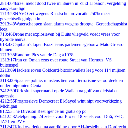
28
14:04
Israël meldt dood twee militairen in Zuid-Libanon, vergelding
aangekondigd
17
13:58
NAVO zet wegens Russische provocatie 250% meer
gevechtsvliegtuigen in
39
13:48
Waterschappen slaan alarm wegens droogte: Gereedschapskist
leeg
7
13:46
Drone met explosieven bij Duits vliegveld voedt vrees voor
hybride aanval
6
13:43
Capibara's lopen Braziliaans parlementsgebouw Mato Grosso
binnen
17
13:35
Random Pics van de Dag #1978
13
13:17
Iran en Oman eens over route Straat van Hormuz, VS
buitenspel
32
13:09
Hackers roven Coldcard-bitcoinwallets leeg voor 114 miljoen
dollar
31
13:00
Spaanse politie: minstens tien voor terrorisme veroordeelden
onder migranten Ceuta
34
12:59
Dirk sluit supermarkt op de Wallen na golf van diefstal en
agressie
42
12:55
Progressieve Democraat El-Sayed wint nipt voorverkiezing
Michigan
8
12:53
The Division Resurgence nu gratis op pc
64
12:53
Zetelpeiling: 24 zetels voor Pro en 18 zetels voor D66, FvD,
JA21 en PVV
31
12:47
Kind overleden na aanrijding door AH-bestelbus in Dordrecht