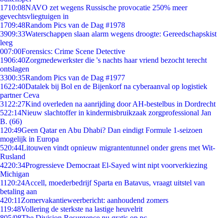
17
10:08
NAVO zet wegens Russische provocatie 250% meer
gevechtsvliegtuigen in
17
09:48
Random Pics van de Dag #1978
39
09:33
Waterschappen slaan alarm wegens droogte: Gereedschapskist
leeg
0
07:00
Forensics: Crime Scene Detective
19
06:40
Zorgmedewerkster die 's nachts haar vriend bezocht terecht
ontslagen
33
00:35
Random Pics van de Dag #1977
16
22:40
Datalek bij Bol en de Bijenkorf na cyberaanval op logistiek
partner Ceva
31
22:27
Kind overleden na aanrijding door AH-bestelbus in Dordrecht
5
22:14
Nieuw slachtoffer in kindermisbruikzaak zorgprofessional Jan
B. (66)
1
20:49
Geen Qatar en Abu Dhabi? Dan eindigt Formule 1-seizoen
mogelijk in Europa
5
20:44
Litouwen vindt opnieuw migrantentunnel onder grens met Wit-
Rusland
42
20:34
Progressieve Democraat El-Sayed wint nipt voorverkiezing
Michigan
11
20:24
Accell, moederbedrijf Sparta en Batavus, vraagt uitstel van
betaling aan
4
20:11
Zomervakantieweerbericht: aanhoudend zomers
1
19:48
Vollering de sterkste na lastige heuvelrit
8
05/08
The Division Resurgence nu gratis op pc