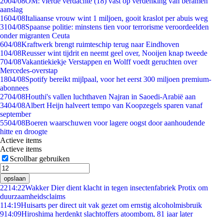
20
04/08
OM: vierde verdachte (18) vast op verdenking van beramen
aanslag
16
04/08
Italiaanse vrouw wint 1 miljoen, gooit kraslot per abuis weg
31
04/08
Spaanse politie: minstens tien voor terrorisme veroordeelden
onder migranten Ceuta
6
04/08
Kraftwerk brengt ruimteschip terug naar Eindhoven
1
04/08
Reusser wint tijdrit en neemt geel over, Nooijen knap tweede
7
04/08
Vakantiekiekje Verstappen en Wolff voedt geruchten over
Mercedes-overstap
18
04/08
Spotify bereikt mijlpaal, voor het eerst 300 miljoen premium-
abonnees
27
04/08
Houthi's vallen luchthaven Najran in Saoedi-Arabië aan
34
04/08
Albert Heijn halveert tempo van Koopzegels sparen vanaf
september
55
04/08
Boeren waarschuwen voor lagere oogst door aanhoudende
hitte en droogte
Actieve items
Actieve items
Scrollbar gebruiken
opslaan
22
14:22
Wakker Dier dient klacht in tegen insectenfabriek Protix om
duurzaamheidsclaims
1
14:19
Huisarts per direct uit vak gezet om ernstig alcoholmisbruik
9
14:09
Hiroshima herdenkt slachtoffers atoombom, 81 jaar later