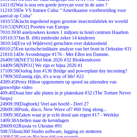
14
11:02
Wat is nou een goede jerrycan voor in de auto ?
112
10:59
De VS framen Cuba: "Amerikaanse voorbereiding voor
aanval op Cuba"
18
10:55
Klacht ingediend tegen grootste insectenfabriek ter wereld
5
10:53
[NPO2] Poorten van Europa
70
10:39
30 asielzoekers kosten 1 miljoen in hotel centrum Haarlem
105
10:37
Jan B. (66) misbruikt zeker 14 kinderen
38
10:34
[Eva vd Wijdeven] geruchten over dakloosheid
69
10:25
Een tactische/militaire analyse van het front in Oekraïne #31
218
10:14
De Avondetappe #176 - Met Ellen ten Damme.
264
09:58
[NET5] Het blok 2026 #32 Blokkendozen
144
09:58
[NPO1] We zijn er bijna 2026 #1
171
09:56
Oorlog Iran #136 Bridge and powerplant day incoming?
179
09:50
Zuunig zijn, it's a way of life! #22
43
09:45
Perez Hilton opgenomen op spoed na uitzenden van
gruwelijke video
4
09:40
Draai hier alle platen in je platenkast #32 (The Torture Never
Stops)
249
09:39
[Dagboek] Veel aan hoofd - Deel 27
206
09:38
Punk, disco, New Wave of? #60 Sing along...
139
09:38
Zaken waar je je echt dood aan ergert #17 - Werklui
14
09:38
Aftellen naar de kerstdagen
206
09:02
Russia vs Ukraine #91
5
08:55
Insta360 Studio software, lagging en stotteren
13
08:52
Koot en Bie hun tijd ver vooruit..................