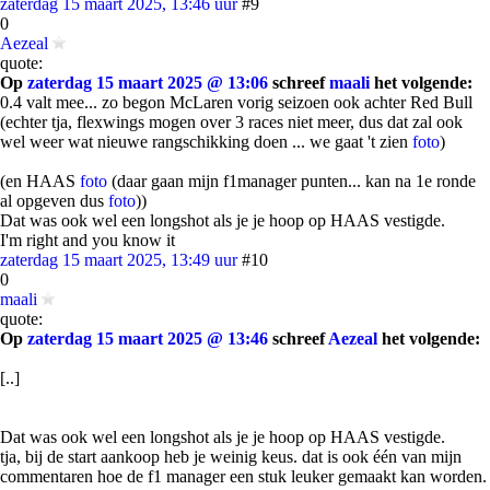
zaterdag 15 maart 2025, 13:46 uur
#9
0
Aezeal
quote:
Op
zaterdag 15 maart 2025 @ 13:06
schreef
maali
het volgende:
0.4 valt mee... zo begon McLaren vorig seizoen ook achter Red Bull
(echter tja, flexwings mogen over 3 races niet meer, dus dat zal ook
wel weer wat nieuwe rangschikking doen ... we gaat 't zien
foto
)
(en HAAS
foto
(daar gaan mijn f1manager punten... kan na 1e ronde
al opgeven dus
foto
))
Dat was ook wel een longshot als je je hoop op HAAS vestigde.
I'm right and you know it
zaterdag 15 maart 2025, 13:49 uur
#10
0
maali
quote:
Op
zaterdag 15 maart 2025 @ 13:46
schreef
Aezeal
het volgende:
[..]
Dat was ook wel een longshot als je je hoop op HAAS vestigde.
tja, bij de start aankoop heb je weinig keus. dat is ook één van mijn
commentaren hoe de f1 manager een stuk leuker gemaakt kan worden.