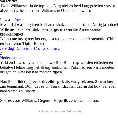
volgende:
Twee Williamsen in de top tien. Nog niet zo heel lang geleden was het
al een sensatie als er een Williams in Q2 terecht kwam.
Lawson
foto
Mwa, dat was nog toen McLaren strak onderaan stond. Vorig jaar deed
Williams het al een stuk beter (afgezien van die Amerikaanse
brokkenpiloot)
Ik hou me bezig met het organiseren van reizen naar Argentinie, Chili
en Peru voor Tipica Reizen.
zaterdag 15 maart 2025, 12:23 uur
#5
3
Nederplant
Yuki en Lawson gaan de nieuwe Red Bull soap worden en iedereen
behalve Helmut zag het allang aankomen. Yuki had een kans moeten
krijgen en Lawson had moeten rijpen.
Hamilton rijdt op precies dezelfde plek als vorig seizoen, 8 en achter
zijn teammaat. Dom dat ze bij Ferrari dachten dat hij dat hok wel even
naar voren zou rijden.
Succes voor Williams. Gegund. Hopelijk zetten ze dat door.
▼ Advertentie door Refinery89