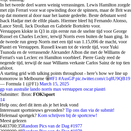
In het tweede deel waren weinig verrassingen. Lewis Hamilton zorgde
met zijn Ferrari voor wat opwinding door de spinnen, maar de Brit was
op dat moment al door naar het laatste gedeelte. Beste debutant werd
Isack Hadjar met de elfde plaats. Hiermee bleef hij Fernando Alonso,
Lance Stroll, Jack Doohan en Gabriele Bortoleto voor.
Verstappen klokte in Q3 in zijn eerste run de snelste tijd voor George
Russel en Charles Leclerc, terwijl Norris even buiten de baan ging. In
de tweede run greep Norris met een tijd van 1.15,096 de macht, voor
Piastri en Verstappen. Russell kwam tot de vierde tijd, voor Yuki
Tsunoda en de verrassende Alexander Albon die met de Williams de
Ferrari's van Leclerc en Hamilton voorbleef. Pierre Gasly reed de
negende tijd, terwijl de naar Williams verkaste Carlos Sainz de top tien
afsloot.
A starting grid with talking points throughout - here’s how we line up
tomorrow in Melbourne 🤩
#F1
#AusGP
pic.twitter.com/c1q8U9QB19
— Formula 1 (@F1)
March 15, 2025
gp van australie
lando norris
max verstappen
oscar piastri
Submitter:
Bron:
FOK!sport
14
Help ons; deel dit item als je het leuk vond
Interessant sportnieuws gevonden?
Tip ons dan via de submit!
Helemaal sportgek?
Kom schrijven bij de sportcrew!
Meest gelezen
64037
00:35
Random Pics van de Dag #1977