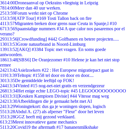
36
14:00
Droneaanval op Oekrains vliegtuig in Leipzig
78
14:00
Meer dan 40 uur werken.
25
13:59
Forum werkt niet op Chrome
15
13:59
[ATP Tour] #169 Tosti Tallon back on fire
41
13:57
Migranten breken door grens naar Ceuta in Spanje,l #10
67
13:56
Spaanstalige nummers #34 A que calor nos pasaremos por el
verano?
293
13:56
[Crowdfunding] #442 Golfbanen en betere projecten.....
130
13:53
Grote natuurbrand in Noord-Limburg
139
13:52
[AKQ] #3384 Topic met vragen. En soms goede
antwoorden.
186
13:48
[SBS6] De Oranjezomer #10 Helene je kan het niet stop
ermee
242
13:42
Asielzoekers #22 : Het Europese migratiepact gaat in
119
13:39
Teltopic #1558 tel door en door en door....
30
13:35
De gemiddelde leeftijd op FOK!
244
13:34
Vinted #15 nog-net-niet gratis en verzendgezeur
268
13:34
Het enige echte LEGO-topic #45 LEGOOOOOOOOOOO
143
13:31
[Keuken Kampioen Divisie] #44 Vitesse mag weg
242
13:30
Afbeeldingen die je gemaakt hebt met AI
24
13:29
Woningtekort: dus ga je woningen slopen, logisch
55
13:28
Abdul A. (27) als afperser "Fleur" door het leven
35
13:28
GGZ heeft mij gezond verklaard.
6
13:23
Meest innovatieve game mechanics
51
13:20
Covid19 the aftermath #17 bananenmilkshake