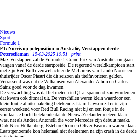
Nieuws
Sport
Formule 1
F1: Norris op poleposition in Australië, Verstappen derde
Peterselieman
15-03-2025 10:51
print
Max Verstappen zal de Formule 1 Grand Prix van Australië aan gaan
vangen vanaf de derde startpositie. De regerend wereldkampioen start
met zijn Red Bull evenwel achter de McLarens van Lando Norris en
thuisrijder Oscar Piastri die dit seizoen als titelfavorieten gelden.
Verrassend was dat de Williamsen van Alexander Albon en Carlos
Sainz goed voor de dag kwamen.
De verwachting was dat het meteen in Q1 al spannend zou worden en
dat kwam ook ditmaal uit. De verschillen waren klein waardoor een
klein foutje al uitschakeling betekende. Liam Lawson zit er in zijn
eerste weekend voor Red Bull Racing niet bij en een foutje in de
voorlaatste bocht betekende dat de Nieuw-Zeelander meteen klaar
was, net als Andrea Antonelli die voor Mercedes zijn debuut maakt.
Ook Nico Hülkenberg, Esteban Ocon en Oliver Bearman waren klaar.
Laatstgenoemde kon helemaal niet deelnemen na zijn crash in de derde
vrije training.