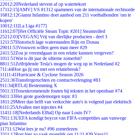
220
12:20
Nederland stevent af op watertekort
171
12:15
[AMV] VS #1312 spammers van de internationale rechtsorde
168
12:12
Gianni Infantino doet aanbod om 211 voetbalbonden 'om te
kopen'
100
12:11
[La Liga #177]
116
12:07
[Het Officiële Steam Topic #201] Steamrolled
252
12:03
[VEGAN] Vrij van dierlijke producten - deel 3
12
11:57
Historisch lage waterstanden Rijn en Donau
290
11:53
Vrouwen willen geen man meer #29
24
11:52
Zou je vreemdgaan in een relatie kunnen vergeven?
10
11:51
Wat is dit jaar de ultieme zomerhit?
88
11:51
Zelfrijdende Tesla's mogen de weg op in Nederland #2
7
11:44
Hoe ga jij om met een relatiebreuk?
111
11:41
Hurricane & Cyclone Season 2026
25
11:36
Transfergeruchten en contractverlenging #83
9
11:34
[RTL4] Bestemming X
59
11:33
Tenenkrommende fouten bij teksten in het openbaar #74
94
11:33
Het grote goedemorgen topic #3
18
11:29
Meer dan helft van verkochte auto's is volgend jaar elektrisch
61
11:25
Afvallen met injecties #4
114
11:18
[Nederlands Elftal] Op naar Louis IV?
79
11:13
UEFA kondigt boycot van FIFA-competities aan vanwege
plan Infantino
117
11:12
Wat lees je nu? #96 zomerlezen
33
11:12
Post hier zo vaak mogelijk om 11:11 #39 Vanz11