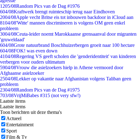
agressie
12
05/08
Random Pics van de Dag #1976
6
04/08
Kraftwerk brengt ruimteschip terug naar Eindhoven
20
04/08
Apple vecht Britse eis tot inbouwen backdoor in iCloud aan
81
04/08
'Witte' mannen discrimineren is volgens OM geen enkel
probleem
30
04/08
Ceuta-leider noemt Marokkaanse grensaanval door migranten
'gruweldaad'
6
04/08
Grote natuurbrand Boschhuizerbergen groeit naar 100 hectare
6
04/08
FOK! was even down
41
04/08
Regering VS geeft scholen die 'genderidentiteit' van kinderen
verbergen voor ouders ultimatum
59
04/08
Vrouw die asielzoekers hielp in Athene vermoord door
Afghaanse asielzoeker
25
04/08
Lekker op vakantie naar Afghanistan volgens Taliban geen
probleem
23
04/08
Random Pics van de Dag #1975
7
03/08
VrijMiBabes #315 (not very sfw!)
Laatste items
Laatste items
Toon berichten uit deze thema's
Actueel
Entertainment
Sport
Film & Tv