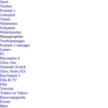
Sport
Voetbal
Formule 1
Autosport
Tennis
Wielrennen
Schaatsen
Wintersporten
Managerspelen
Voetbalmanager
Formule 1-manager
Games
PC
Playstation 4
Xbox One
Nintendo Switch
Xbox Series X|S
PlayStation 5
Film & TV
Film
Televisie
Trailers en Videos
Bioscoopagenda
Forum
Meer