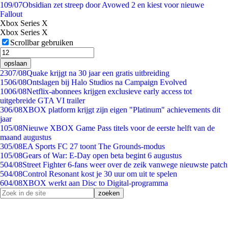
1
09/07
Obsidian zet streep door Avowed 2 en kiest voor nieuwe
Fallout
Xbox Series X
Xbox Series X
Scrollbar gebruiken
opslaan
23
07/08
Quake krijgt na 30 jaar een gratis uitbreiding
15
06/08
Ontslagen bij Halo Studios na Campaign Evolved
10
06/08
Netflix-abonnees krijgen exclusieve early access tot
uitgebreide GTA VI trailer
3
06/08
XBOX platform krijgt zijn eigen "Platinum" achievements dit
jaar
1
05/08
Nieuwe XBOX Game Pass titels voor de eerste helft van de
maand augustus
3
05/08
EA Sports FC 27 toont The Grounds-modus
1
05/08
Gears of War: E-Day open beta begint 6 augustus
5
04/08
Street Fighter 6-fans weer over de zeik vanwege nieuwste patch
5
04/08
Control Resonant kost je 30 uur om uit te spelen
6
04/08
XBOX werkt aan Disc to Digital-programma