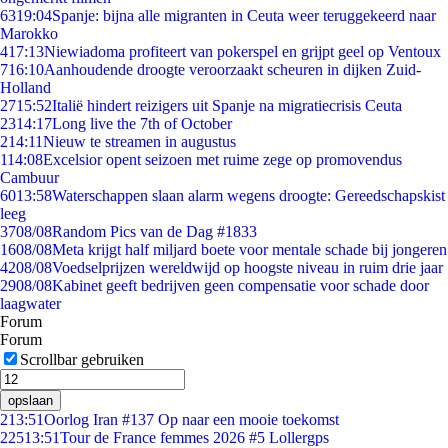
63
19:04
Spanje: bijna alle migranten in Ceuta weer teruggekeerd naar
Marokko
4
17:13
Niewiadoma profiteert van pokerspel en grijpt geel op Ventoux
7
16:10
Aanhoudende droogte veroorzaakt scheuren in dijken Zuid-
Holland
27
15:52
Italië hindert reizigers uit Spanje na migratiecrisis Ceuta
23
14:17
Long live the 7th of October
2
14:11
Nieuw te streamen in augustus
1
14:08
Excelsior opent seizoen met ruime zege op promovendus
Cambuur
60
13:58
Waterschappen slaan alarm wegens droogte: Gereedschapskist
leeg
37
08/08
Random Pics van de Dag #1833
16
08/08
Meta krijgt half miljard boete voor mentale schade bij jongeren
42
08/08
Voedselprijzen wereldwijd op hoogste niveau in ruim drie jaar
29
08/08
Kabinet geeft bedrijven geen compensatie voor schade door
laagwater
Forum
Forum
Scrollbar gebruiken
opslaan
2
13:51
Oorlog Iran #137 Op naar een mooie toekomst
225
13:51
Tour de France femmes 2026 #5 Lollergps