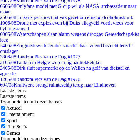
20
07/08
Random Pics van de Dag #1978
66
06/08
Onlyfans-model met G-cup wil als NASA-ambassadeur naar
maan
25
06/08
Huisarts per direct uit vak gezet om ernstig alcoholmisbruik
19
06/08
Drone met explosieven bij Duits vliegveld voedt vrees voor
hybride aanval
60
06/08
Waterschappen slaan alarm wegens droogte: Gereedschapskist
leeg
24
06/08
Zorgmedewerkster die 's nachts haar vriend bezocht terecht
ontslagen
38
06/08
Random Pics van de Dag #1977
21
05/08
Tanken in België wordt nóg aantrekkelijker
34
05/08
Dirk sluit supermarkt op de Wallen na golf van diefstal en
agressie
12
05/08
Random Pics van de Dag #1976
6
04/08
Kraftwerk brengt ruimteschip terug naar Eindhoven
Laatste items
Laatste items
Toon berichten uit deze thema's
Actueel
Entertainment
Sport
Film & Tv
Games
Toon berichten van deze types