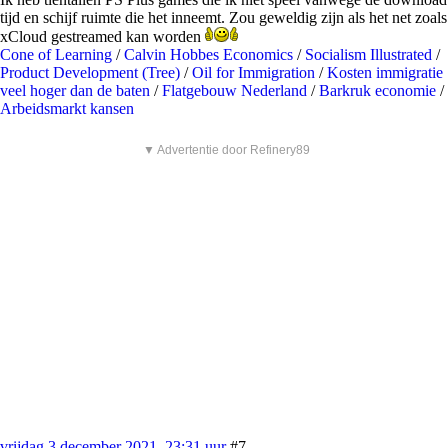
tijd en schijf ruimte die het inneemt. Zou geweldig zijn als het net zoals
xCloud gestreamed kan worden
Cone of Learning
/
Calvin Hobbes Economics
/
Socialism Illustrated
/
Product Development (Tree)
/
Oil for Immigration
/
Kosten immigratie
veel hoger dan de baten
/
Flatgebouw Nederland
/
Barkruk economie
/
Arbeidsmarkt kansen
▼ Advertentie door Refinery89
vrijdag 3 december 2021, 23:31 uur
#7