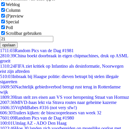
Weblog
Column
(P)review
Special
Poll
Scrollbar gebruiken
opslaan
17
11:03
Random Pics van de Dag #1981
28
10:39
China boekt doorbraak in eigen chipmachines, druk op ASML
groeit
13
10:24
FIFA ziet kritiek op Infantino als desinformatie, Noorwegen
eist zijn aftreden
5
10:03
Inbraak bij Haagse politie: dieven betrapt bij stelen illegale
sigaretten
16
09:50
Nachtelijk gebiedsverbod brengt rust terug in Rotterdamse
wijk
18
09:39
Iran stelt zes eisen aan VS voor heropening Straat van Hormuz
20
07:36
MIVD-baas lekt via Strava routes naar geheime kazerne
16
06:35
VrijMiBabes #316 (not very sfw!)
6
06:30
Trailers kijken: de bioscoopreleases van week 32
76
01:09
Random Pics van de Dag #1980
1
00:01
Uitslag AZ - ADO Den Haag
10
23:46
Hoe 30 landen zich voorbereiden op mogelijke oorlog met