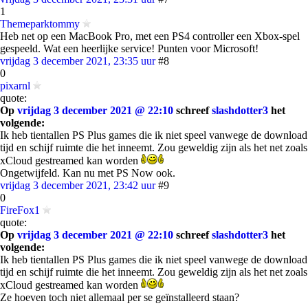
1
Themeparktommy
Heb net op een MacBook Pro, met een PS4 controller een Xbox-spel
gespeeld. Wat een heerlijke service! Punten voor Microsoft!
vrijdag 3 december 2021, 23:35 uur
#8
0
pixarnl
quote:
Op
vrijdag 3 december 2021 @ 22:10
schreef
slashdotter3
het
volgende:
Ik heb tientallen PS Plus games die ik niet speel vanwege de download
tijd en schijf ruimte die het inneemt. Zou geweldig zijn als het net zoals
xCloud gestreamed kan worden
Ongetwijfeld. Kan nu met PS Now ook.
vrijdag 3 december 2021, 23:42 uur
#9
0
FireFox1
quote:
Op
vrijdag 3 december 2021 @ 22:10
schreef
slashdotter3
het
volgende:
Ik heb tientallen PS Plus games die ik niet speel vanwege de download
tijd en schijf ruimte die het inneemt. Zou geweldig zijn als het net zoals
xCloud gestreamed kan worden
Ze hoeven toch niet allemaal per se geïnstalleerd staan?