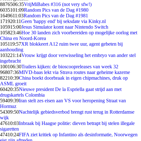
88765
06:35
VrijMiBabes #316 (not very sfw!)
60351
01:09
Random Pics van de Dag #1980
16496
11:03
Random Pics van de Dag #1981
1719
20:11
Geen 'happy end' bij seksdate via Kinky.nl
1059
15:00
Jesus Simulator komt naar Nintendo Switch
1058
23:46
Hoe 30 landen zich voorbereiden op mogelijke oorlog met
China en Noord-Korea
1051
19:57
XR blokkeert A12 ruim twee uur, agent gebeten bij
aanhouding
1032
21:14
Vrouw krijgt door verwisseling het embryo van ander stel
ingebracht
1001
06:30
Trailers kijken: de bioscoopreleases van week 32
968
07:36
MIVD-baas lekt via Strava routes naar geheime kazerne
822
10:39
China boekt doorbraak in eigen chipmachines, druk op
ASML groeit
604
20:35
Nieuwe president De la Espriella gaat strijd aan met
drugskartels Colombia
594
09:39
Iran stelt zes eisen aan VS voor heropening Straat van
Hormuz
543
09:50
Nachtelijk gebiedsverbod brengt rust terug in Rotterdamse
wijk
476
10:03
Inbraak bij Haagse politie: dieven betrapt bij stelen illegale
sigaretten
474
10:24
FIFA ziet kritiek op Infantino als desinformatie, Noorwegen
eist zijn aftreden