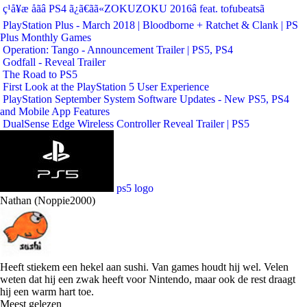
ç¹å¥æ åãâ PS4 ã¿ã€ãã«ZOKUZOKU 2016â feat. tofubeatsã
PlayStation Plus - March 2018 | Bloodborne + Ratchet & Clank | PS
Plus Monthly Games
Operation: Tango - Announcement Trailer | PS5, PS4
Godfall - Reveal Trailer
The Road to PS5
First Look at the PlayStation 5 User Experience
PlayStation September System Software Updates - New PS5, PS4
and Mobile App Features
DualSense Edge Wireless Controller Reveal Trailer | PS5
ps5 logo
Nathan (Noppie2000)
Heeft stiekem een hekel aan sushi. Van games houdt hij wel. Velen
weten dat hij een zwak heeft voor Nintendo, maar ook de rest draagt
hij een warm hart toe.
Meest gelezen