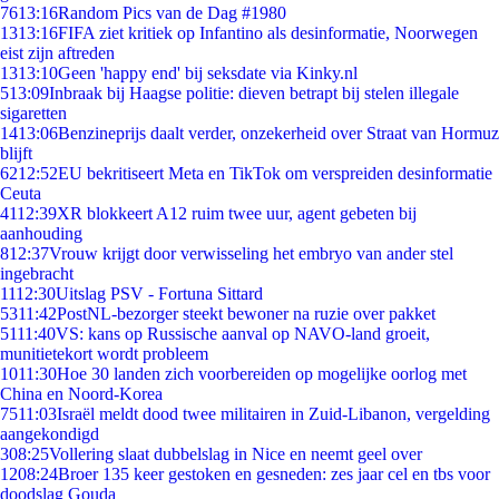
76
13:16
Random Pics van de Dag #1980
13
13:16
FIFA ziet kritiek op Infantino als desinformatie, Noorwegen
eist zijn aftreden
13
13:10
Geen 'happy end' bij seksdate via Kinky.nl
5
13:09
Inbraak bij Haagse politie: dieven betrapt bij stelen illegale
sigaretten
14
13:06
Benzineprijs daalt verder, onzekerheid over Straat van Hormuz
blijft
62
12:52
EU bekritiseert Meta en TikTok om verspreiden desinformatie
Ceuta
41
12:39
XR blokkeert A12 ruim twee uur, agent gebeten bij
aanhouding
8
12:37
Vrouw krijgt door verwisseling het embryo van ander stel
ingebracht
11
12:30
Uitslag PSV - Fortuna Sittard
53
11:42
PostNL-bezorger steekt bewoner na ruzie over pakket
51
11:40
VS: kans op Russische aanval op NAVO-land groeit,
munitietekort wordt probleem
10
11:30
Hoe 30 landen zich voorbereiden op mogelijke oorlog met
China en Noord-Korea
75
11:03
Israël meldt dood twee militairen in Zuid-Libanon, vergelding
aangekondigd
3
08:25
Vollering slaat dubbelslag in Nice en neemt geel over
12
08:24
Broer 135 keer gestoken en gesneden: zes jaar cel en tbs voor
doodslag Gouda