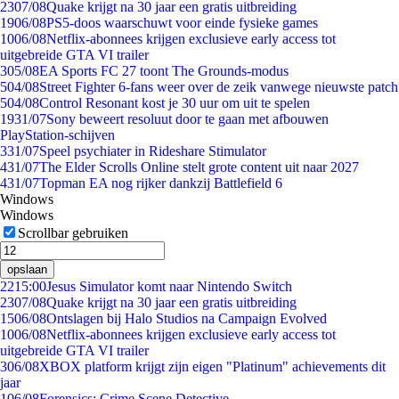
23
07/08
Quake krijgt na 30 jaar een gratis uitbreiding
19
06/08
PS5-doos waarschuwt voor einde fysieke games
10
06/08
Netflix-abonnees krijgen exclusieve early access tot
uitgebreide GTA VI trailer
3
05/08
EA Sports FC 27 toont The Grounds-modus
5
04/08
Street Fighter 6-fans weer over de zeik vanwege nieuwste patch
5
04/08
Control Resonant kost je 30 uur om uit te spelen
19
31/07
Sony beweert resoluut door te gaan met afbouwen
PlayStation-schijven
3
31/07
Speel psychiater in Rideshare Stimulator
4
31/07
The Elder Scrolls Online stelt grote content uit naar 2027
4
31/07
Topman EA nog rijker dankzij Battlefield 6
Windows
Windows
Scrollbar gebruiken
opslaan
22
15:00
Jesus Simulator komt naar Nintendo Switch
23
07/08
Quake krijgt na 30 jaar een gratis uitbreiding
15
06/08
Ontslagen bij Halo Studios na Campaign Evolved
10
06/08
Netflix-abonnees krijgen exclusieve early access tot
uitgebreide GTA VI trailer
3
06/08
XBOX platform krijgt zijn eigen "Platinum" achievements dit
jaar
1
06/08
Forensics: Crime Scene Detective