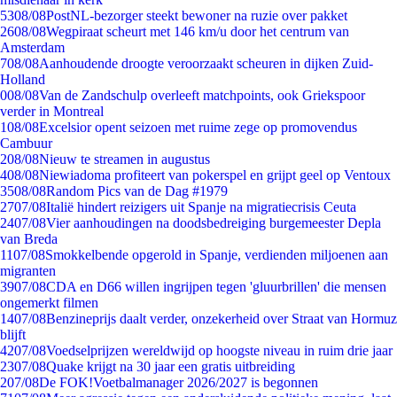
53
08/08
PostNL-bezorger steekt bewoner na ruzie over pakket
26
08/08
Wegpiraat scheurt met 146 km/u door het centrum van
Amsterdam
7
08/08
Aanhoudende droogte veroorzaakt scheuren in dijken Zuid-
Holland
0
08/08
Van de Zandschulp overleeft matchpoints, ook Griekspoor
verder in Montreal
1
08/08
Excelsior opent seizoen met ruime zege op promovendus
Cambuur
2
08/08
Nieuw te streamen in augustus
4
08/08
Niewiadoma profiteert van pokerspel en grijpt geel op Ventoux
35
08/08
Random Pics van de Dag #1979
27
07/08
Italië hindert reizigers uit Spanje na migratiecrisis Ceuta
24
07/08
Vier aanhoudingen na doodsbedreiging burgemeester Depla
van Breda
11
07/08
Smokkelbende opgerold in Spanje, verdienden miljoenen aan
migranten
39
07/08
CDA en D66 willen ingrijpen tegen 'gluurbrillen' die mensen
ongemerkt filmen
14
07/08
Benzineprijs daalt verder, onzekerheid over Straat van Hormuz
blijft
42
07/08
Voedselprijzen wereldwijd op hoogste niveau in ruim drie jaar
23
07/08
Quake krijgt na 30 jaar een gratis uitbreiding
2
07/08
De FOK!Voetbalmanager 2026/2027 is begonnen