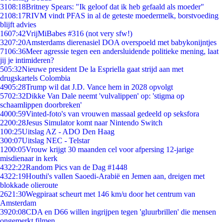
31
08:18
Britney Spears: "Ik geloof dat ik heb gefaald als moeder"
21
08:17
RIVM vindt PFAS in al de geteste moedermelk, borstvoeding
blijft advies
16
07:42
VrijMiBabes #316 (not very sfw!)
32
07:20
Amsterdams dierenasiel DOA overspoeld met babykonijntjes
71
06:36
Meer agressie tegen een andersluidende politieke mening, laat
jij je intimideren?
5
05:32
Nieuwe president De la Espriella gaat strijd aan met
drugskartels Colombia
49
05:28
Trump wil dat J.D. Vance hem in 2028 opvolgt
57
02:32
Dikke Van Dale neemt 'vulvalippen' op: 'stigma op
schaamlippen doorbreken'
40
00:59
Vinted-foto's van vrouwen massaal gedeeld op seksfora
22
00:28
Jesus Simulator komt naar Nintendo Switch
1
00:25
Uitslag AZ - ADO Den Haag
3
00:07
Uitslag NEC - Telstar
12
00:05
Vrouw krijgt 30 maanden cel voor afpersing 12-jarige
misdienaar in kerk
43
22:22
Random Pics van de Dag #1448
43
22:19
Houthi's vallen Saoedi-Arabië en Jemen aan, dreigen met
blokkade olieroute
26
21:30
Wegpiraat scheurt met 146 km/u door het centrum van
Amsterdam
39
20:08
CDA en D66 willen ingrijpen tegen 'gluurbrillen' die mensen
ongemerkt filmen