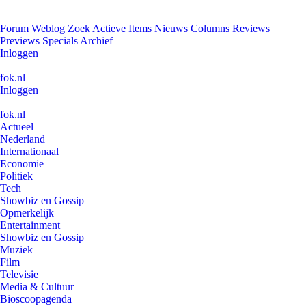
Forum
Weblog
Zoek
Actieve Items
Nieuws
Columns
Reviews
Previews
Specials
Archief
Inloggen
fok.nl
Inloggen
fok.nl
Actueel
Nederland
Internationaal
Economie
Politiek
Tech
Showbiz en Gossip
Opmerkelijk
Entertainment
Showbiz en Gossip
Muziek
Film
Televisie
Media & Cultuur
Bioscoopagenda