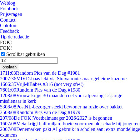
Weblog
Fotoboek
Prijsvragen
Contact
Colofon
Feedback
Tip de redactie
FOK!
FOK!
Scrollbar gebruiken
opslaan
17
11:03
Random Pics van de Dag #1981
20
07:36
MIVD-baas lekt via Strava routes naar geheime kazerne
16
06:35
VrijMiBabes #316 (not very sfw!)
76
01:09
Random Pics van de Dag #1980
12
08/08
Vrouw krijgt 30 maanden cel voor afpersing 12-jarige
misdienaar in kerk
53
08/08
PostNL-bezorger steekt bewoner na ruzie over pakket
35
08/08
Random Pics van de Dag #1979
2
07/08
De FOK!Voetbalmanager 2026/2027 is begonnen
16
07/08
Meta krijgt half miljard boete voor mentale schade bij jongeren
20
07/08
Denemarken pakt AI-gebruik in scholen aan: extra mondelinge
examens