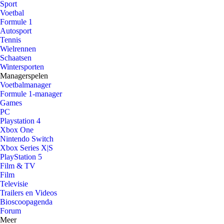
Sport
Voetbal
Formule 1
Autosport
Tennis
Wielrennen
Schaatsen
Wintersporten
Managerspelen
Voetbalmanager
Formule 1-manager
Games
PC
Playstation 4
Xbox One
Nintendo Switch
Xbox Series X|S
PlayStation 5
Film & TV
Film
Televisie
Trailers en Videos
Bioscoopagenda
Forum
Meer