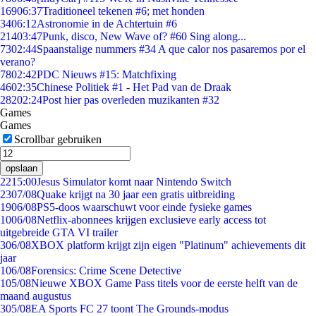
169
06:37
Traditioneel tekenen #6; met honden
34
06:12
Astronomie in de Achtertuin #6
214
03:47
Punk, disco, New Wave of? #60 Sing along...
73
02:44
Spaanstalige nummers #34 A que calor nos pasaremos por el
verano?
78
02:42
PDC Nieuws #15: Matchfixing
46
02:35
Chinese Politiek #1 - Het Pad van de Draak
282
02:24
Post hier pas overleden muzikanten #32
Games
Games
Scrollbar gebruiken
opslaan
22
15:00
Jesus Simulator komt naar Nintendo Switch
23
07/08
Quake krijgt na 30 jaar een gratis uitbreiding
19
06/08
PS5-doos waarschuwt voor einde fysieke games
10
06/08
Netflix-abonnees krijgen exclusieve early access tot
uitgebreide GTA VI trailer
3
06/08
XBOX platform krijgt zijn eigen "Platinum" achievements dit
jaar
1
06/08
Forensics: Crime Scene Detective
1
05/08
Nieuwe XBOX Game Pass titels voor de eerste helft van de
maand augustus
3
05/08
EA Sports FC 27 toont The Grounds-modus