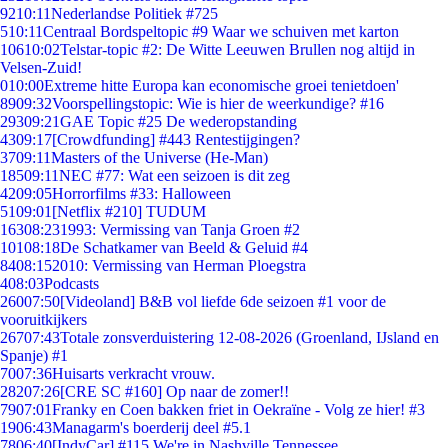
92
10:11
Nederlandse Politiek #725
5
10:11
Centraal Bordspeltopic #9 Waar we schuiven met karton
106
10:02
Telstar-topic #2: De Witte Leeuwen Brullen nog altijd in
Velsen-Zuid!
0
10:00
Extreme hitte Europa kan economische groei tenietdoen'
89
09:32
Voorspellingstopic: Wie is hier de weerkundige? #16
293
09:21
GAE Topic #25 De wederopstanding
43
09:17
[Crowdfunding] #443 Rentestijgingen?
37
09:11
Masters of the Universe (He-Man)
185
09:11
NEC #77: Wat een seizoen is dit zeg
42
09:05
Horrorfilms #33: Halloween
51
09:01
[Netflix #210] TUDUM
163
08:23
1993: Vermissing van Tanja Groen #2
101
08:18
De Schatkamer van Beeld & Geluid #4
84
08:15
2010: Vermissing van Herman Ploegstra
4
08:03
Podcasts
260
07:50
[Videoland] B&B vol liefde 6de seizoen #1 voor de
vooruitkijkers
267
07:43
Totale zonsverduistering 12-08-2026 (Groenland, IJsland en
Spanje) #1
70
07:36
Huisarts verkracht vrouw.
282
07:26
[CRE SC #160] Op naar de zomer!!
79
07:01
Franky en Coen bakken friet in Oekraïne - Volg ze hier! #3
19
06:43
Managarm's boerderij deel #5.1
78
06:40
[IndyCar] #115 We're in Nashville Tennessee