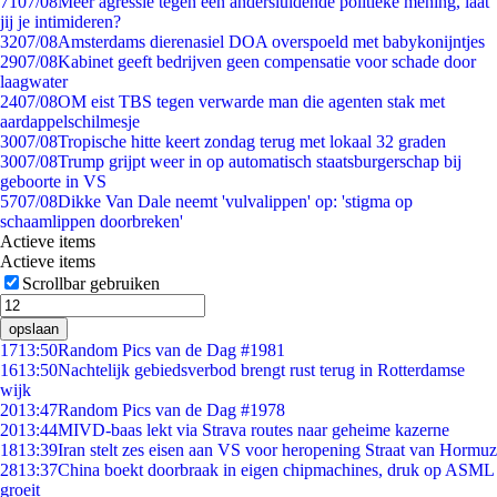
71
07/08
Meer agressie tegen een andersluidende politieke mening, laat
jij je intimideren?
32
07/08
Amsterdams dierenasiel DOA overspoeld met babykonijntjes
29
07/08
Kabinet geeft bedrijven geen compensatie voor schade door
laagwater
24
07/08
OM eist TBS tegen verwarde man die agenten stak met
aardappelschilmesje
30
07/08
Tropische hitte keert zondag terug met lokaal 32 graden
30
07/08
Trump grijpt weer in op automatisch staatsburgerschap bij
geboorte in VS
57
07/08
Dikke Van Dale neemt 'vulvalippen' op: 'stigma op
schaamlippen doorbreken'
Actieve items
Actieve items
Scrollbar gebruiken
opslaan
17
13:50
Random Pics van de Dag #1981
16
13:50
Nachtelijk gebiedsverbod brengt rust terug in Rotterdamse
wijk
20
13:47
Random Pics van de Dag #1978
20
13:44
MIVD-baas lekt via Strava routes naar geheime kazerne
18
13:39
Iran stelt zes eisen aan VS voor heropening Straat van Hormuz
28
13:37
China boekt doorbraak in eigen chipmachines, druk op ASML
groeit