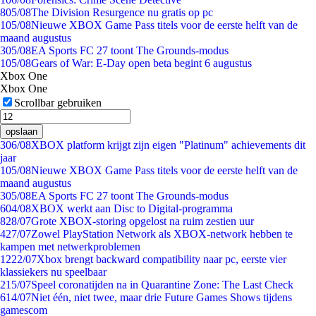
8
05/08
The Division Resurgence nu gratis op pc
1
05/08
Nieuwe XBOX Game Pass titels voor de eerste helft van de
maand augustus
3
05/08
EA Sports FC 27 toont The Grounds-modus
1
05/08
Gears of War: E-Day open beta begint 6 augustus
Xbox One
Xbox One
Scrollbar gebruiken
opslaan
3
06/08
XBOX platform krijgt zijn eigen "Platinum" achievements dit
jaar
1
05/08
Nieuwe XBOX Game Pass titels voor de eerste helft van de
maand augustus
3
05/08
EA Sports FC 27 toont The Grounds-modus
6
04/08
XBOX werkt aan Disc to Digital-programma
8
28/07
Grote XBOX-storing opgelost na ruim zestien uur
4
27/07
Zowel PlayStation Network als XBOX-network hebben te
kampen met netwerkproblemen
12
22/07
Xbox brengt backward compatibility naar pc, eerste vier
klassiekers nu speelbaar
2
15/07
Speel coronatijden na in Quarantine Zone: The Last Check
6
14/07
Niet één, niet twee, maar drie Future Games Shows tijdens
gamescom