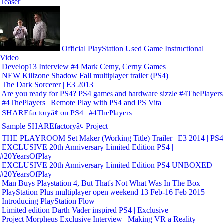
Teaser
Official PlayStation Used Game Instructional
Video
Develop13 Interview #4 Mark Cerny, Cerny Games
NEW Killzone Shadow Fall multiplayer trailer (PS4)
The Dark Sorcerer | E3 2013
Are you ready for PS4? PS4 games and hardware sizzle #4ThePlayers
#4ThePlayers | Remote Play with PS4 and PS Vita
SHAREfactoryâ¢ on PS4 | #4ThePlayers
Sample SHAREfactoryâ¢ Project
THE PLAYROOM Set Maker (Working Title) Trailer | E3 2014 | PS4
EXCLUSIVE 20th Anniversary Limited Edition PS4 |
#20YearsOfPlay
EXCLUSIVE 20th Anniversary Limited Edition PS4 UNBOXED |
#20YearsOfPlay
Man Buys Playstation 4, But That's Not What Was In The Box
PlayStation Plus multiplayer open weekend 13 Feb-16 Feb 2015
Introducing PlayStation Flow
Limited edition Darth Vader inspired PS4 | Exclusive
Project Morpheus Exclusive Interview | Making VR a Reality