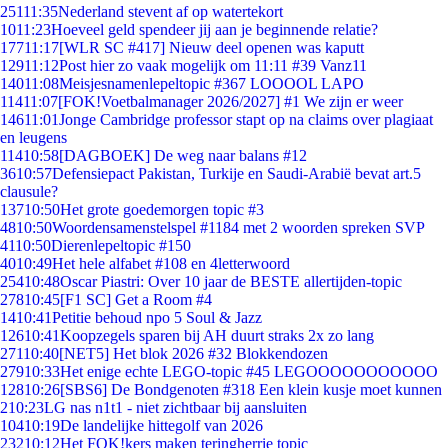
251
11:35
Nederland stevent af op watertekort
10
11:23
Hoeveel geld spendeer jij aan je beginnende relatie?
177
11:17
[WLR SC #417] Nieuw deel openen was kaputt
129
11:12
Post hier zo vaak mogelijk om 11:11 #39 Vanz11
140
11:08
Meisjesnamenlepeltopic #367 LOOOOL LAPO
114
11:07
[FOK!Voetbalmanager 2026/2027] #1 We zijn er weer
146
11:01
Jonge Cambridge professor stapt op na claims over plagiaat
en leugens
114
10:58
[DAGBOEK] De weg naar balans #12
36
10:57
Defensiepact Pakistan, Turkije en Saudi-Arabië bevat art.5
clausule?
137
10:50
Het grote goedemorgen topic #3
48
10:50
Woordensamenstelspel #1184 met 2 woorden spreken SVP
41
10:50
Dierenlepeltopic #150
40
10:49
Het hele alfabet #108 en 4letterwoord
254
10:48
Oscar Piastri: Over 10 jaar de BESTE allertijden-topic
278
10:45
[F1 SC] Get a Room #4
14
10:41
Petitie behoud npo 5 Soul & Jazz
126
10:41
Koopzegels sparen bij AH duurt straks 2x zo lang
271
10:40
[NET5] Het blok 2026 #32 Blokkendozen
279
10:33
Het enige echte LEGO-topic #45 LEGOOOOOOOOOOO
128
10:26
[SBS6] De Bondgenoten #318 Een klein kusje moet kunnen
2
10:23
LG nas n1t1 - niet zichtbaar bij aansluiten
104
10:19
De landelijke hittegolf van 2026
232
10:12
Het FOK!kers maken teringherrie topic