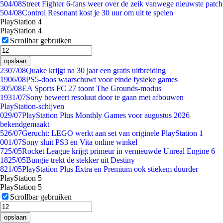
5
04/08
Street Fighter 6-fans weer over de zeik vanwege nieuwste patch
5
04/08
Control Resonant kost je 30 uur om uit te spelen
PlayStation 4
PlayStation 4
Scrollbar gebruiken
opslaan
23
07/08
Quake krijgt na 30 jaar een gratis uitbreiding
19
06/08
PS5-doos waarschuwt voor einde fysieke games
3
05/08
EA Sports FC 27 toont The Grounds-modus
19
31/07
Sony beweert resoluut door te gaan met afbouwen
PlayStation-schijven
0
29/07
PlayStation Plus Monthly Games voor augustus 2026
bekendgemaakt
5
26/07
Gerucht: LEGO werkt aan set van originele PlayStation 1
0
01/07
Sony sluit PS3 en Vita online winkel
7
25/05
Rocket League krijgt primeur in vernieuwde Unreal Engine 6
18
25/05
Bungie trekt de stekker uit Destiny
8
21/05
PlayStation Plus Extra en Premium ook stiekem duurder
PlayStation 5
PlayStation 5
Scrollbar gebruiken
opslaan