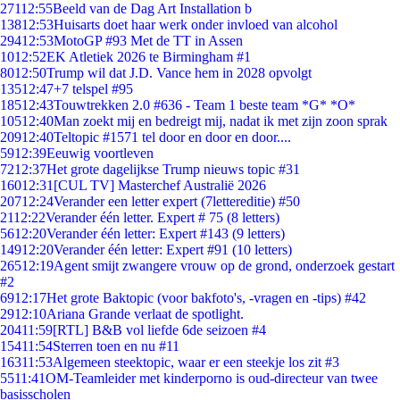
271
12:55
Beeld van de Dag Art Installation b
138
12:53
Huisarts doet haar werk onder invloed van alcohol
294
12:53
MotoGP #93 Met de TT in Assen
10
12:52
EK Atletiek 2026 te Birmingham #1
80
12:50
Trump wil dat J.D. Vance hem in 2028 opvolgt
135
12:47
+7 telspel #95
185
12:43
Touwtrekken 2.0 #636 - Team 1 beste team *G* *O*
105
12:40
Man zoekt mij en bedreigt mij, nadat ik met zijn zoon sprak
209
12:40
Teltopic #1571 tel door en door en door....
59
12:39
Eeuwig voortleven
72
12:37
Het grote dagelijkse Trump nieuws topic #31
160
12:31
[CUL TV] Masterchef Australië 2026
207
12:24
Verander een letter expert (7lettereditie) #50
21
12:22
Verander één letter. Expert # 75 (8 letters)
56
12:20
Verander één letter: Expert #143 (9 letters)
149
12:20
Verander één letter: Expert #91 (10 letters)
265
12:19
Agent smijt zwangere vrouw op de grond, onderzoek gestart
#2
69
12:17
Het grote Baktopic (voor bakfoto's, -vragen en -tips) #42
29
12:10
Ariana Grande verlaat de spotlight.
204
11:59
[RTL] B&B vol liefde 6de seizoen #4
154
11:54
Sterren toen en nu #11
163
11:53
Algemeen steektopic, waar er een steekje los zit #3
55
11:41
OM-Teamleider met kinderporno is oud-directeur van twee
basisscholen