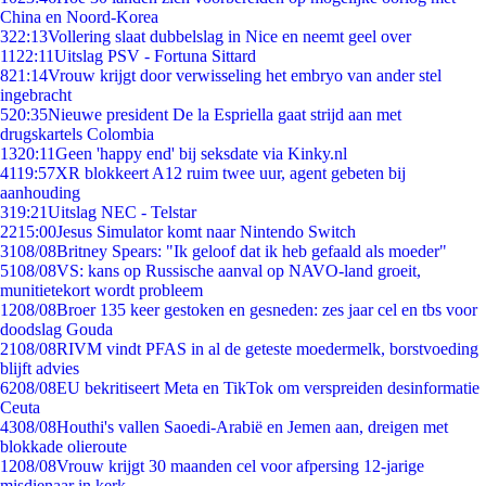
China en Noord-Korea
3
22:13
Vollering slaat dubbelslag in Nice en neemt geel over
11
22:11
Uitslag PSV - Fortuna Sittard
8
21:14
Vrouw krijgt door verwisseling het embryo van ander stel
ingebracht
5
20:35
Nieuwe president De la Espriella gaat strijd aan met
drugskartels Colombia
13
20:11
Geen 'happy end' bij seksdate via Kinky.nl
41
19:57
XR blokkeert A12 ruim twee uur, agent gebeten bij
aanhouding
3
19:21
Uitslag NEC - Telstar
22
15:00
Jesus Simulator komt naar Nintendo Switch
31
08/08
Britney Spears: "Ik geloof dat ik heb gefaald als moeder"
51
08/08
VS: kans op Russische aanval op NAVO-land groeit,
munitietekort wordt probleem
12
08/08
Broer 135 keer gestoken en gesneden: zes jaar cel en tbs voor
doodslag Gouda
21
08/08
RIVM vindt PFAS in al de geteste moedermelk, borstvoeding
blijft advies
62
08/08
EU bekritiseert Meta en TikTok om verspreiden desinformatie
Ceuta
43
08/08
Houthi's vallen Saoedi-Arabië en Jemen aan, dreigen met
blokkade olieroute
12
08/08
Vrouw krijgt 30 maanden cel voor afpersing 12-jarige
misdienaar in kerk