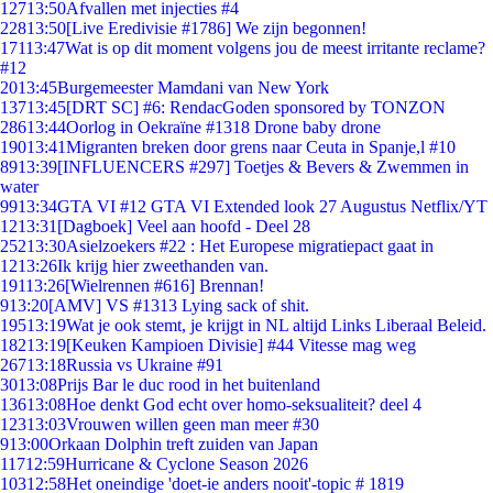
127
13:50
Afvallen met injecties #4
228
13:50
[Live Eredivisie #1786] We zijn begonnen!
171
13:47
Wat is op dit moment volgens jou de meest irritante reclame?
#12
20
13:45
Burgemeester Mamdani van New York
137
13:45
[DRT SC] #6: RendacGoden sponsored by TONZON
286
13:44
Oorlog in Oekraïne #1318 Drone baby drone
190
13:41
Migranten breken door grens naar Ceuta in Spanje,l #10
89
13:39
[INFLUENCERS #297] Toetjes & Bevers & Zwemmen in
water
99
13:34
GTA VI #12 GTA VI Extended look 27 Augustus Netflix/YT
12
13:31
[Dagboek] Veel aan hoofd - Deel 28
252
13:30
Asielzoekers #22 : Het Europese migratiepact gaat in
12
13:26
Ik krijg hier zweethanden van.
191
13:26
[Wielrennen #616] Brennan!
9
13:20
[AMV] VS #1313 Lying sack of shit.
195
13:19
Wat je ook stemt, je krijgt in NL altijd Links Liberaal Beleid.
182
13:19
[Keuken Kampioen Divisie] #44 Vitesse mag weg
267
13:18
Russia vs Ukraine #91
30
13:08
Prijs Bar le duc rood in het buitenland
136
13:08
Hoe denkt God echt over homo-seksualiteit? deel 4
123
13:03
Vrouwen willen geen man meer #30
9
13:00
Orkaan Dolphin treft zuiden van Japan
117
12:59
Hurricane & Cyclone Season 2026
103
12:58
Het oneindige 'doet-ie anders nooit'-topic # 1819