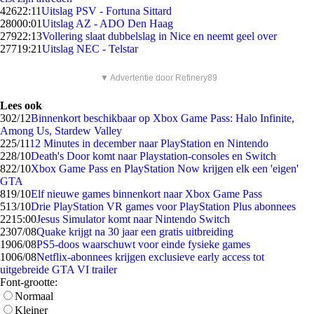
426
22:11
Uitslag PSV - Fortuna Sittard
280
00:01
Uitslag AZ - ADO Den Haag
279
22:13
Vollering slaat dubbelslag in Nice en neemt geel over
277
19:21
Uitslag NEC - Telstar
▼ Advertentie door Refinery89
Lees ook
3
02/12
Binnenkort beschikbaar op Xbox Game Pass: Halo Infinite,
Among Us, Stardew Valley
2
25/11
12 Minutes in december naar PlayStation en Nintendo
2
28/10
Death's Door komt naar Playstation-consoles en Switch
8
22/10
Xbox Game Pass en PlayStation Now krijgen elk een 'eigen'
GTA
8
19/10
Elf nieuwe games binnenkort naar Xbox Game Pass
5
13/10
Drie PlayStation VR games voor PlayStation Plus abonnees
22
15:00
Jesus Simulator komt naar Nintendo Switch
23
07/08
Quake krijgt na 30 jaar een gratis uitbreiding
19
06/08
PS5-doos waarschuwt voor einde fysieke games
10
06/08
Netflix-abonnees krijgen exclusieve early access tot
uitgebreide GTA VI trailer
Font-grootte:
Normaal
Kleiner