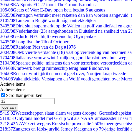
3
05/08
EA Sports FC 27 toont The Grounds-modus
1
05/08
Gears of War: E-Day open beta begint 6 augustus
36
05/08
Pentagon verbruikt meer raketten dan kan worden aangevuld, t
21
05/08
Tanken in België wordt nóg aantrekkelijker
34
05/08
Dirk sluit supermarkt op de Wallen na golf van diefstal en agre
13
05/08
Nederlander (23) aangehouden in Duitsland na snelheid van 
3
05/08
Gedurfd NEC blijft overeind bij Olympiakos
14
05/08
Long live the 7th of October
12
05/08
Random Pics van de Dag #1976
20
04/08
OM: vierde verdachte (18) vast op verdenking van beramen aa
17
04/08
Italiaanse vrouw wint 1 miljoen, gooit kraslot per abuis weg
31
04/08
Spaanse politie: minstens tien voor terrorisme veroordeelden 
6
04/08
Kraftwerk brengt ruimteschip terug naar Eindhoven
1
04/08
Reusser wint tijdrit en neemt geel over, Nooijen knap tweede
7
04/08
Vakantiekiekje Verstappen en Wolff voedt geruchten over Merc
Actieve items
Actieve items
Scrollbar gebruiken
opslaan
54
19:02
Waterschappen slaan alarm wegens droogte: Gereedschapskist
51
18:51
Onlyfans-model met G-cup wil als NASA-ambassadeur naar 
22
18:42
NAVO zet wegens Russische provocatie 250% meer gevechtsvl
2
18:37
Zangeres en Idols-jurylid Jerney Kaagman op 79-jarige leeftijd 