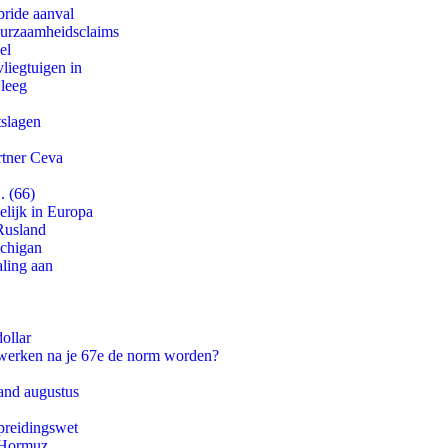
bride aanval
duurzaamheidsclaims
el
iegtuigen in
 leeg
tslagen
rtner Ceva
. (66)
lijk in Europa
Rusland
ichigan
aling aan
ollar
 werken na je 67e de norm worden?
and augustus
preidingswet
n Hormuz