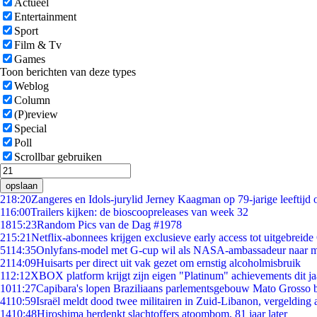
Actueel
Entertainment
Sport
Film & Tv
Games
Toon berichten van deze types
Weblog
Column
(P)review
Special
Poll
Scrollbar gebruiken
opslaan
2
18:20
Zangeres en Idols-jurylid Jerney Kaagman op 79-jarige leeftijd 
1
16:00
Trailers kijken: de bioscoopreleases van week 32
18
15:23
Random Pics van de Dag #1978
2
15:21
Netflix-abonnees krijgen exclusieve early access tot uitgebreide
51
14:35
Onlyfans-model met G-cup wil als NASA-ambassadeur naar 
21
14:09
Huisarts per direct uit vak gezet om ernstig alcoholmisbruik
1
12:12
XBOX platform krijgt zijn eigen "Platinum" achievements dit ja
10
11:27
Capibara's lopen Braziliaans parlementsgebouw Mato Grosso 
41
10:59
Israël meldt dood twee militairen in Zuid-Libanon, vergeldin
14
10:48
Hiroshima herdenkt slachtoffers atoombom, 81 jaar later