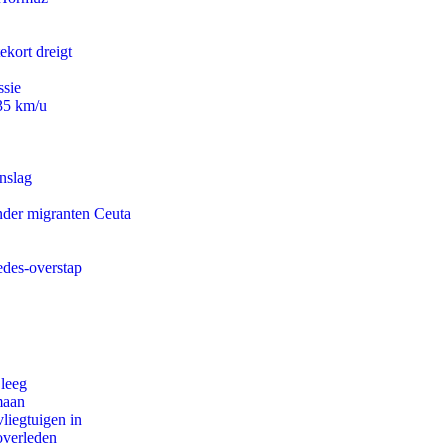
ekort dreigt
ssie
235 km/u
nslag
onder migranten Ceuta
edes-overstap
 leeg
maan
iegtuigen in
overleden