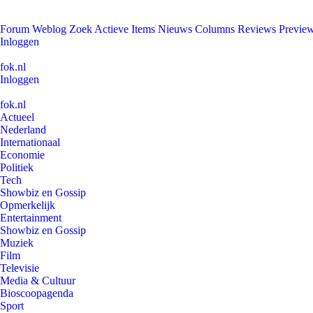
Forum
Weblog
Zoek
Actieve Items
Nieuws
Columns
Reviews
Previe
Inloggen
fok.nl
Inloggen
fok.nl
Actueel
Nederland
Internationaal
Economie
Politiek
Tech
Showbiz en Gossip
Opmerkelijk
Entertainment
Showbiz en Gossip
Muziek
Film
Televisie
Media & Cultuur
Bioscoopagenda
Sport