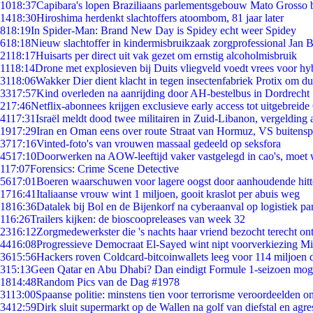
10
18:37
Capibara's lopen Braziliaans parlementsgebouw Mato Grosso 
14
18:30
Hiroshima herdenkt slachtoffers atoombom, 81 jaar later
8
18:19
In Spider-Man: Brand New Day is Spidey echt weer Spidey
6
18:18
Nieuw slachtoffer in kindermisbruikzaak zorgprofessional Jan B
21
18:17
Huisarts per direct uit vak gezet om ernstig alcoholmisbruik
11
18:14
Drone met explosieven bij Duits vliegveld voedt vrees voor hy
31
18:06
Wakker Dier dient klacht in tegen insectenfabriek Protix om 
33
17:57
Kind overleden na aanrijding door AH-bestelbus in Dordrecht
2
17:46
Netflix-abonnees krijgen exclusieve early access tot uitgebreide
41
17:31
Israël meldt dood twee militairen in Zuid-Libanon, vergeldin
19
17:29
Iran en Oman eens over route Straat van Hormuz, VS buitensp
37
17:16
Vinted-foto's van vrouwen massaal gedeeld op seksfora
45
17:10
Doorwerken na AOW-leeftijd vaker vastgelegd in cao's, moet
1
17:07
Forensics: Crime Scene Detective
56
17:01
Boeren waarschuwen voor lagere oogst door aanhoudende hitt
17
16:41
Italiaanse vrouw wint 1 miljoen, gooit kraslot per abuis weg
18
16:36
Datalek bij Bol en de Bijenkorf na cyberaanval op logistiek pa
1
16:26
Trailers kijken: de bioscoopreleases van week 32
23
16:12
Zorgmedewerkster die 's nachts haar vriend bezocht terecht on
44
16:08
Progressieve Democraat El-Sayed wint nipt voorverkiezing M
36
15:56
Hackers roven Coldcard-bitcoinwallets leeg voor 114 miljoen d
3
15:13
Geen Qatar en Abu Dhabi? Dan eindigt Formule 1-seizoen moge
18
14:48
Random Pics van de Dag #1978
31
13:00
Spaanse politie: minstens tien voor terrorisme veroordeelden 
34
12:59
Dirk sluit supermarkt op de Wallen na golf van diefstal en agre