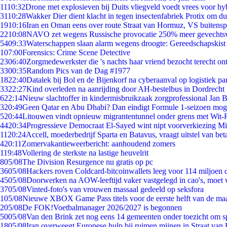
11
10:32
Drone met explosieven bij Duits vliegveld voedt vrees voor hy
31
10:28
Wakker Dier dient klacht in tegen insectenfabriek Protix om 
19
10:16
Iran en Oman eens over route Straat van Hormuz, VS buitensp
22
10:08
NAVO zet wegens Russische provocatie 250% meer gevechtsvl
54
09:33
Waterschappen slaan alarm wegens droogte: Gereedschapskist
1
07:00
Forensics: Crime Scene Detective
23
06:40
Zorgmedewerkster die 's nachts haar vriend bezocht terecht on
33
00:35
Random Pics van de Dag #1977
18
22:40
Datalek bij Bol en de Bijenkorf na cyberaanval op logistiek pa
33
22:27
Kind overleden na aanrijding door AH-bestelbus in Dordrecht
6
22:14
Nieuw slachtoffer in kindermisbruikzaak zorgprofessional Jan B
3
20:49
Geen Qatar en Abu Dhabi? Dan eindigt Formule 1-seizoen moge
5
20:44
Litouwen vindt opnieuw migrantentunnel onder grens met Wit-
44
20:34
Progressieve Democraat El-Sayed wint nipt voorverkiezing M
11
20:24
Accell, moederbedrijf Sparta en Batavus, vraagt uitstel van bet
4
20:11
Zomervakantieweerbericht: aanhoudend zomers
1
19:48
Vollering de sterkste na lastige heuvelrit
8
05/08
The Division Resurgence nu gratis op pc
36
05/08
Hackers roven Coldcard-bitcoinwallets leeg voor 114 miljoen d
45
05/08
Doorwerken na AOW-leeftijd vaker vastgelegd in cao's, moet
37
05/08
Vinted-foto's van vrouwen massaal gedeeld op seksfora
1
05/08
Nieuwe XBOX Game Pass titels voor de eerste helft van de ma
2
05/08
De FOK!Voetbalmanager 2026/2027 is begonnen
50
05/08
Van den Brink zet nog eens 14 gemeenten onder toezicht om s
18
05/08
Iran overweegt Europese hulp bij ruimen mijnen in Straat va