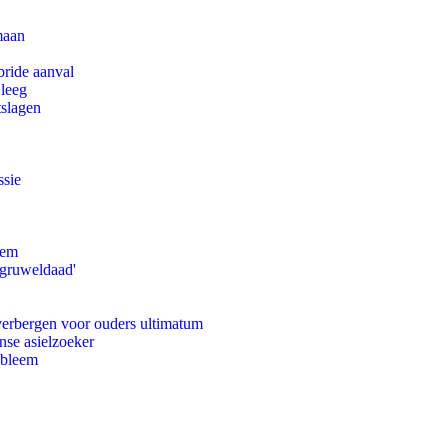
maan
bride aanval
 leeg
tslagen
ssie
eem
'gruweldaad'
 verbergen voor ouders ultimatum
nse asielzoeker
obleem