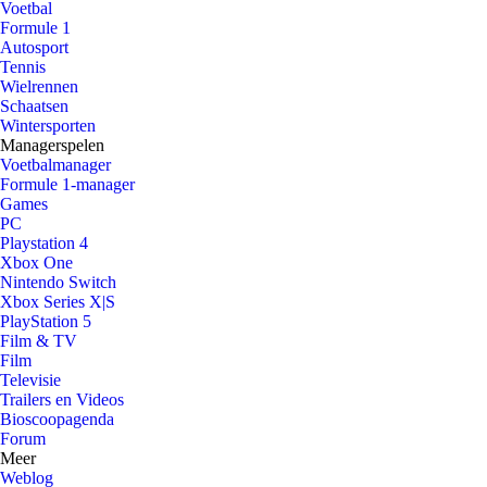
Voetbal
Formule 1
Autosport
Tennis
Wielrennen
Schaatsen
Wintersporten
Managerspelen
Voetbalmanager
Formule 1-manager
Games
PC
Playstation 4
Xbox One
Nintendo Switch
Xbox Series X|S
PlayStation 5
Film & TV
Film
Televisie
Trailers en Videos
Bioscoopagenda
Forum
Meer
Weblog