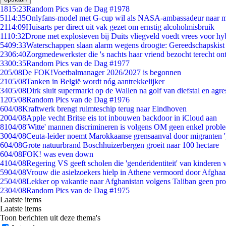
18
15:23
Random Pics van de Dag #1978
51
14:35
Onlyfans-model met G-cup wil als NASA-ambassadeur naar 
21
14:09
Huisarts per direct uit vak gezet om ernstig alcoholmisbruik
11
10:32
Drone met explosieven bij Duits vliegveld voedt vrees voor hy
54
09:33
Waterschappen slaan alarm wegens droogte: Gereedschapskist
23
06:40
Zorgmedewerkster die 's nachts haar vriend bezocht terecht on
33
00:35
Random Pics van de Dag #1977
2
05/08
De FOK!Voetbalmanager 2026/2027 is begonnen
21
05/08
Tanken in België wordt nóg aantrekkelijker
34
05/08
Dirk sluit supermarkt op de Wallen na golf van diefstal en agre
12
05/08
Random Pics van de Dag #1976
6
04/08
Kraftwerk brengt ruimteschip terug naar Eindhoven
20
04/08
Apple vecht Britse eis tot inbouwen backdoor in iCloud aan
81
04/08
'Witte' mannen discrimineren is volgens OM geen enkel probl
30
04/08
Ceuta-leider noemt Marokkaanse grensaanval door migranten 
6
04/08
Grote natuurbrand Boschhuizerbergen groeit naar 100 hectare
6
04/08
FOK! was even down
41
04/08
Regering VS geeft scholen die 'genderidentiteit' van kinderen
59
04/08
Vrouw die asielzoekers hielp in Athene vermoord door Afghaa
25
04/08
Lekker op vakantie naar Afghanistan volgens Taliban geen pr
23
04/08
Random Pics van de Dag #1975
Laatste items
Laatste items
Toon berichten uit deze thema's