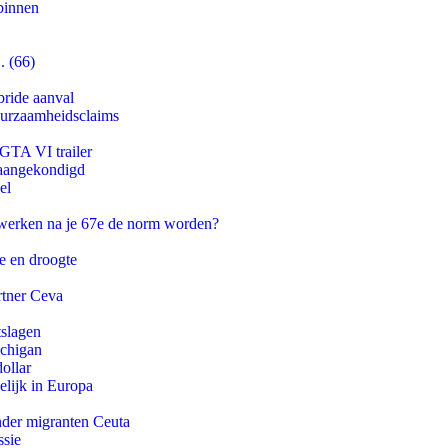
binnen
. (66)
bride aanval
duurzaamheidsclaims
 GTA VI trailer
g aangekondigd
el
 werken na je 67e de norm worden?
e en droogte
rtner Ceva
tslagen
ichigan
ollar
lijk in Europa
onder migranten Ceuta
ssie