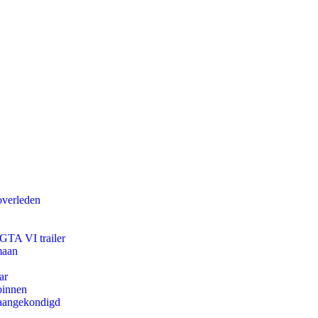
overleden
 GTA VI trailer
maan
ar
binnen
g aangekondigd