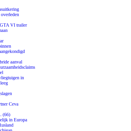
suitkering
d overleden
 GTA VI trailer
maan
ar
binnen
g aangekondigd
bride aanval
duurzaamheidsclaims
el
iegtuigen in
 leeg
tslagen
rtner Ceva
. (66)
lijk in Europa
Rusland
ichigan