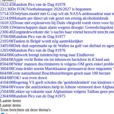
19
22:45
Random Pics van de Dag #1978
2
21:30
De FOK!Voetbalmanager 2026/2027 is begonnen
57
14:35
Onlyfans-model met G-cup wil als NASA-ambassadeur naar 
22
14:09
Huisarts per direct uit vak gezet om ernstig alcoholmisbruik
16
10:32
Drone met explosieven bij Duits vliegveld voedt vrees voor hy
55
09:33
Waterschappen slaan alarm wegens droogte: Gereedschapskist
23
06:40
Zorgmedewerkster die 's nachts haar vriend bezocht terecht on
37
06/08
Random Pics van de Dag #1977
21
05/08
Tanken in België wordt nóg aantrekkelijker
34
05/08
Dirk sluit supermarkt op de Wallen na golf van diefstal en agre
12
05/08
Random Pics van de Dag #1976
6
04/08
Kraftwerk brengt ruimteschip terug naar Eindhoven
20
04/08
Apple vecht Britse eis tot inbouwen backdoor in iCloud aan
85
04/08
'Witte' mannen discrimineren is volgens OM geen enkel probl
30
04/08
Ceuta-leider noemt Marokkaanse grensaanval door migranten 
6
04/08
Grote natuurbrand Boschhuizerbergen groeit naar 100 hectare
6
04/08
FOK! was even down
41
04/08
Regering VS geeft scholen die 'genderidentiteit' van kinderen
59
04/08
Vrouw die asielzoekers hielp in Athene vermoord door Afghaa
25
04/08
Lekker op vakantie naar Afghanistan volgens Taliban geen pr
23
04/08
Random Pics van de Dag #1975
Laatste items
Laatste items
Toon berichten uit deze thema's