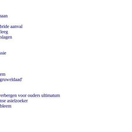
maan
bride aanval
 leeg
tslagen
ssie
eem
'gruweldaad'
 verbergen voor ouders ultimatum
nse asielzoeker
obleem