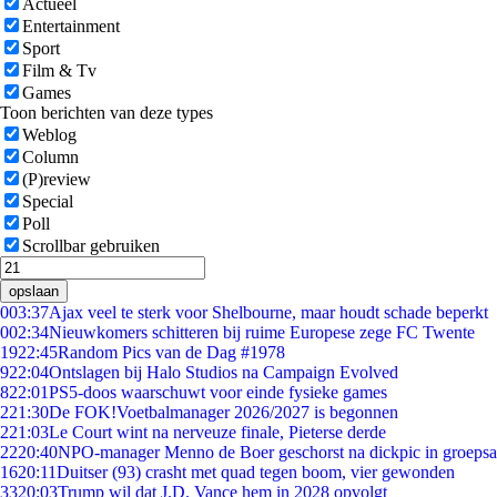
Actueel
Entertainment
Sport
Film & Tv
Games
Toon berichten van deze types
Weblog
Column
(P)review
Special
Poll
Scrollbar gebruiken
opslaan
0
03:37
Ajax veel te sterk voor Shelbourne, maar houdt schade beperkt
0
02:34
Nieuwkomers schitteren bij ruime Europese zege FC Twente
19
22:45
Random Pics van de Dag #1978
9
22:04
Ontslagen bij Halo Studios na Campaign Evolved
8
22:01
PS5-doos waarschuwt voor einde fysieke games
2
21:30
De FOK!Voetbalmanager 2026/2027 is begonnen
2
21:03
Le Court wint na nerveuze finale, Pieterse derde
22
20:40
NPO-manager Menno de Boer geschorst na dickpic in groeps
16
20:11
Duitser (93) crasht met quad tegen boom, vier gewonden
33
20:03
Trump wil dat J.D. Vance hem in 2028 opvolgt