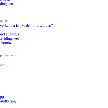
aling aan
ollar
 werken na je 67e de norm worden?
and augustus
preidingswet
n Hormuz
ekort dreigt
ssie
app
suitkering