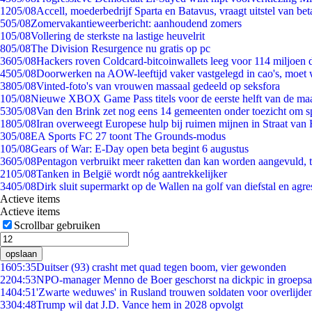
12
05/08
Accell, moederbedrijf Sparta en Batavus, vraagt uitstel van bet
5
05/08
Zomervakantieweerbericht: aanhoudend zomers
1
05/08
Vollering de sterkste na lastige heuvelrit
8
05/08
The Division Resurgence nu gratis op pc
36
05/08
Hackers roven Coldcard-bitcoinwallets leeg voor 114 miljoen d
45
05/08
Doorwerken na AOW-leeftijd vaker vastgelegd in cao's, moet
38
05/08
Vinted-foto's van vrouwen massaal gedeeld op seksfora
1
05/08
Nieuwe XBOX Game Pass titels voor de eerste helft van de ma
53
05/08
Van den Brink zet nog eens 14 gemeenten onder toezicht om s
18
05/08
Iran overweegt Europese hulp bij ruimen mijnen in Straat va
3
05/08
EA Sports FC 27 toont The Grounds-modus
1
05/08
Gears of War: E-Day open beta begint 6 augustus
36
05/08
Pentagon verbruikt meer raketten dan kan worden aangevuld, t
21
05/08
Tanken in België wordt nóg aantrekkelijker
34
05/08
Dirk sluit supermarkt op de Wallen na golf van diefstal en agre
Actieve items
Actieve items
Scrollbar gebruiken
opslaan
16
05:35
Duitser (93) crasht met quad tegen boom, vier gewonden
22
04:53
NPO-manager Menno de Boer geschorst na dickpic in groeps
14
04:51
'Zwarte weduwes' in Rusland trouwen soldaten voor overlijden
33
04:48
Trump wil dat J.D. Vance hem in 2028 opvolgt