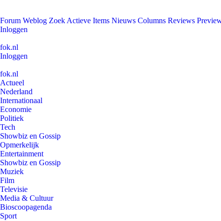
Forum
Weblog
Zoek
Actieve Items
Nieuws
Columns
Reviews
Previe
Inloggen
fok.nl
Inloggen
fok.nl
Actueel
Nederland
Internationaal
Economie
Politiek
Tech
Showbiz en Gossip
Opmerkelijk
Entertainment
Showbiz en Gossip
Muziek
Film
Televisie
Media & Cultuur
Bioscoopagenda
Sport