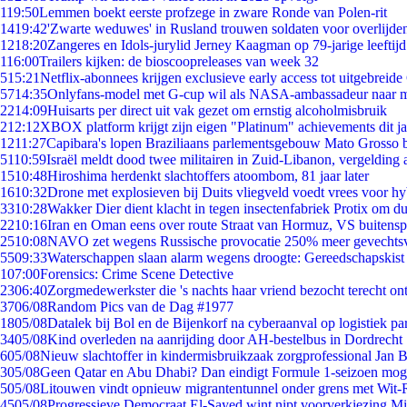
1
19:50
Lemmen boekt eerste profzege in zware Ronde van Polen-rit
14
19:42
'Zwarte weduwes' in Rusland trouwen soldaten voor overlijden
12
18:20
Zangeres en Idols-jurylid Jerney Kaagman op 79-jarige leeftij
1
16:00
Trailers kijken: de bioscoopreleases van week 32
5
15:21
Netflix-abonnees krijgen exclusieve early access tot uitgebreide
57
14:35
Onlyfans-model met G-cup wil als NASA-ambassadeur naar 
22
14:09
Huisarts per direct uit vak gezet om ernstig alcoholmisbruik
2
12:12
XBOX platform krijgt zijn eigen "Platinum" achievements dit ja
12
11:27
Capibara's lopen Braziliaans parlementsgebouw Mato Grosso 
51
10:59
Israël meldt dood twee militairen in Zuid-Libanon, vergeldin
15
10:48
Hiroshima herdenkt slachtoffers atoombom, 81 jaar later
16
10:32
Drone met explosieven bij Duits vliegveld voedt vrees voor hy
33
10:28
Wakker Dier dient klacht in tegen insectenfabriek Protix om 
22
10:16
Iran en Oman eens over route Straat van Hormuz, VS buitensp
25
10:08
NAVO zet wegens Russische provocatie 250% meer gevechtsvl
55
09:33
Waterschappen slaan alarm wegens droogte: Gereedschapskist
1
07:00
Forensics: Crime Scene Detective
23
06:40
Zorgmedewerkster die 's nachts haar vriend bezocht terecht on
37
06/08
Random Pics van de Dag #1977
18
05/08
Datalek bij Bol en de Bijenkorf na cyberaanval op logistiek pa
34
05/08
Kind overleden na aanrijding door AH-bestelbus in Dordrecht
6
05/08
Nieuw slachtoffer in kindermisbruikzaak zorgprofessional Jan B
3
05/08
Geen Qatar en Abu Dhabi? Dan eindigt Formule 1-seizoen moge
5
05/08
Litouwen vindt opnieuw migrantentunnel onder grens met Wit-
45
05/08
Progressieve Democraat El-Sayed wint nipt voorverkiezing M