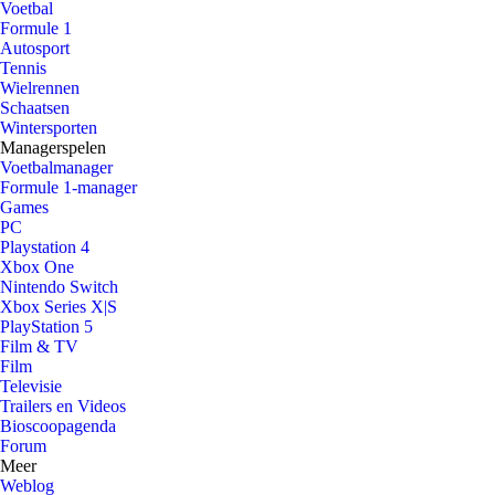
Voetbal
Formule 1
Autosport
Tennis
Wielrennen
Schaatsen
Wintersporten
Managerspelen
Voetbalmanager
Formule 1-manager
Games
PC
Playstation 4
Xbox One
Nintendo Switch
Xbox Series X|S
PlayStation 5
Film & TV
Film
Televisie
Trailers en Videos
Bioscoopagenda
Forum
Meer
Weblog