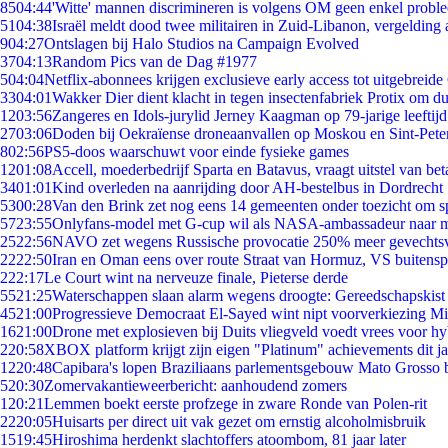
85
04:44
'Witte' mannen discrimineren is volgens OM geen enkel probl
51
04:38
Israël meldt dood twee militairen in Zuid-Libanon, vergeldin
9
04:27
Ontslagen bij Halo Studios na Campaign Evolved
37
04:13
Random Pics van de Dag #1977
5
04:04
Netflix-abonnees krijgen exclusieve early access tot uitgebreide
33
04:01
Wakker Dier dient klacht in tegen insectenfabriek Protix om 
12
03:56
Zangeres en Idols-jurylid Jerney Kaagman op 79-jarige leeftij
27
03:06
Doden bij Oekraïense droneaanvallen op Moskou en Sint-Pete
8
02:56
PS5-doos waarschuwt voor einde fysieke games
12
01:08
Accell, moederbedrijf Sparta en Batavus, vraagt uitstel van bet
34
01:01
Kind overleden na aanrijding door AH-bestelbus in Dordrecht
53
00:28
Van den Brink zet nog eens 14 gemeenten onder toezicht om s
57
23:55
Onlyfans-model met G-cup wil als NASA-ambassadeur naar 
25
22:56
NAVO zet wegens Russische provocatie 250% meer gevechtsvl
22
22:50
Iran en Oman eens over route Straat van Hormuz, VS buitensp
2
22:17
Le Court wint na nerveuze finale, Pieterse derde
55
21:25
Waterschappen slaan alarm wegens droogte: Gereedschapskist
45
21:00
Progressieve Democraat El-Sayed wint nipt voorverkiezing M
16
21:00
Drone met explosieven bij Duits vliegveld voedt vrees voor hy
2
20:58
XBOX platform krijgt zijn eigen "Platinum" achievements dit ja
12
20:48
Capibara's lopen Braziliaans parlementsgebouw Mato Grosso 
5
20:30
Zomervakantieweerbericht: aanhoudend zomers
1
20:21
Lemmen boekt eerste profzege in zware Ronde van Polen-rit
22
20:05
Huisarts per direct uit vak gezet om ernstig alcoholmisbruik
15
19:45
Hiroshima herdenkt slachtoffers atoombom, 81 jaar later