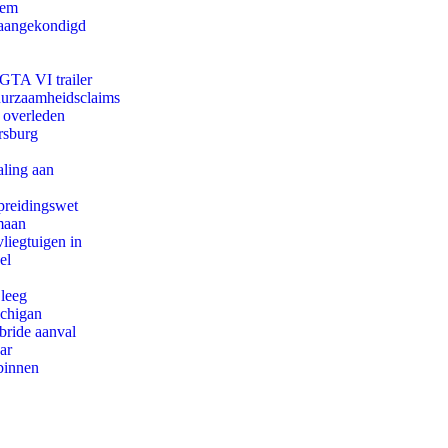
eem
g aangekondigd
 GTA VI trailer
duurzaamheidsclaims
d overleden
rsburg
aling aan
preidingswet
maan
iegtuigen in
el
 leeg
ichigan
bride aanval
ar
binnen