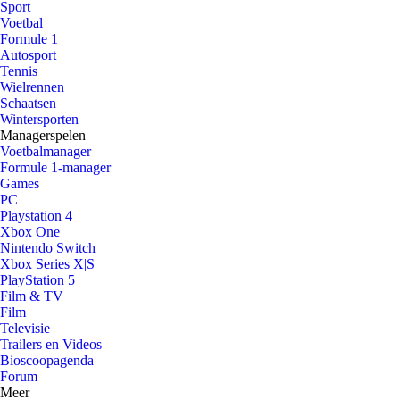
Sport
Voetbal
Formule 1
Autosport
Tennis
Wielrennen
Schaatsen
Wintersporten
Managerspelen
Voetbalmanager
Formule 1-manager
Games
PC
Playstation 4
Xbox One
Nintendo Switch
Xbox Series X|S
PlayStation 5
Film & TV
Film
Televisie
Trailers en Videos
Bioscoopagenda
Forum
Meer