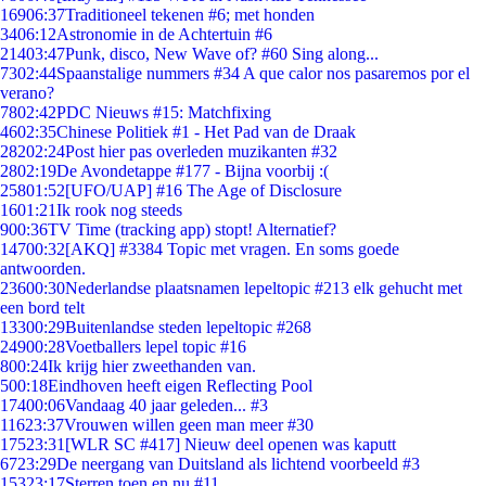
169
06:37
Traditioneel tekenen #6; met honden
34
06:12
Astronomie in de Achtertuin #6
214
03:47
Punk, disco, New Wave of? #60 Sing along...
73
02:44
Spaanstalige nummers #34 A que calor nos pasaremos por el
verano?
78
02:42
PDC Nieuws #15: Matchfixing
46
02:35
Chinese Politiek #1 - Het Pad van de Draak
282
02:24
Post hier pas overleden muzikanten #32
28
02:19
De Avondetappe #177 - Bijna voorbij :(
258
01:52
[UFO/UAP] #16 The Age of Disclosure
16
01:21
Ik rook nog steeds
9
00:36
TV Time (tracking app) stopt! Alternatief?
147
00:32
[AKQ] #3384 Topic met vragen. En soms goede
antwoorden.
236
00:30
Nederlandse plaatsnamen lepeltopic #213 elk gehucht met
een bord telt
133
00:29
Buitenlandse steden lepeltopic #268
249
00:28
Voetballers lepel topic #16
8
00:24
Ik krijg hier zweethanden van.
5
00:18
Eindhoven heeft eigen Reflecting Pool
174
00:06
Vandaag 40 jaar geleden... #3
116
23:37
Vrouwen willen geen man meer #30
175
23:31
[WLR SC #417] Nieuw deel openen was kaputt
67
23:29
De neergang van Duitsland als lichtend voorbeeld #3
153
23:17
Sterren toen en nu #11