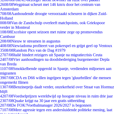
26
08/08
Wegpiraat scheurt met 146 km/u door het centrum van
Amsterdam
7
08/08
Aanhoudende droogte veroorzaakt scheuren in dijken Zuid-
Holland
0
08/08
Van de Zandschulp overleeft matchpoints, ook Griekspoor
verder in Montreal
1
08/08
Excelsior opent seizoen met ruime zege op promovendus
Cambuur
2
08/08
Nieuw te streamen in augustus
4
08/08
Niewiadoma profiteert van pokerspel en grijpt geel op Ventoux
35
08/08
Random Pics van de Dag #1979
27
07/08
Italië hindert reizigers uit Spanje na migratiecrisis Ceuta
24
07/08
Vier aanhoudingen na doodsbedreiging burgemeester Depla
van Breda
11
07/08
Smokkelbende opgerold in Spanje, verdienden miljoenen aan
migranten
39
07/08
CDA en D66 willen ingrijpen tegen 'gluurbrillen' die mensen
ongemerkt filmen
13
07/08
Benzineprijs daalt verder, onzekerheid over Straat van Hormuz
blijft
42
07/08
Voedselprijzen wereldwijd op hoogste niveau in ruim drie jaar
23
07/08
Quake krijgt na 30 jaar een gratis uitbreiding
2
07/08
De FOK!Voetbalmanager 2026/2027 is begonnen
71
07/08
Meer agressie tegen een andersluidende politieke mening, laat