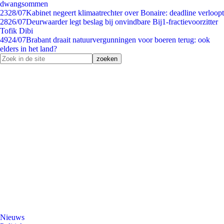
dwangsommen
23
28/07
Kabinet negeert klimaatrechter over Bonaire: deadline verloopt
28
26/07
Deurwaarder legt beslag bij onvindbare Bij1-fractievoorzitter
Tofik Dibi
49
24/07
Brabant draait natuurvergunningen voor boeren terug: ook
elders in het land?
Nieuws