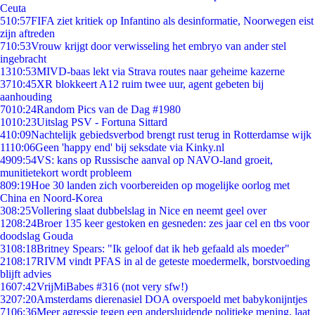
Ceuta
5
10:57
FIFA ziet kritiek op Infantino als desinformatie, Noorwegen eist
zijn aftreden
7
10:53
Vrouw krijgt door verwisseling het embryo van ander stel
ingebracht
13
10:53
MIVD-baas lekt via Strava routes naar geheime kazerne
37
10:45
XR blokkeert A12 ruim twee uur, agent gebeten bij
aanhouding
70
10:24
Random Pics van de Dag #1980
10
10:23
Uitslag PSV - Fortuna Sittard
4
10:09
Nachtelijk gebiedsverbod brengt rust terug in Rotterdamse wijk
11
10:06
Geen 'happy end' bij seksdate via Kinky.nl
49
09:54
VS: kans op Russische aanval op NAVO-land groeit,
munitietekort wordt probleem
8
09:19
Hoe 30 landen zich voorbereiden op mogelijke oorlog met
China en Noord-Korea
3
08:25
Vollering slaat dubbelslag in Nice en neemt geel over
12
08:24
Broer 135 keer gestoken en gesneden: zes jaar cel en tbs voor
doodslag Gouda
31
08:18
Britney Spears: "Ik geloof dat ik heb gefaald als moeder"
21
08:17
RIVM vindt PFAS in al de geteste moedermelk, borstvoeding
blijft advies
16
07:42
VrijMiBabes #316 (not very sfw!)
32
07:20
Amsterdams dierenasiel DOA overspoeld met babykonijntjes
71
06:36
Meer agressie tegen een andersluidende politieke mening, laat