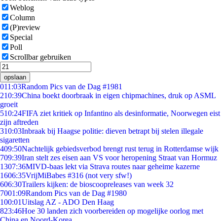
Weblog
Column
(P)review
Special
Poll
Scrollbar gebruiken
opslaan
0
11:03
Random Pics van de Dag #1981
2
10:39
China boekt doorbraak in eigen chipmachines, druk op ASML
groeit
5
10:24
FIFA ziet kritiek op Infantino als desinformatie, Noorwegen eist
zijn aftreden
3
10:03
Inbraak bij Haagse politie: dieven betrapt bij stelen illegale
sigaretten
4
09:50
Nachtelijk gebiedsverbod brengt rust terug in Rotterdamse wijk
7
09:39
Iran stelt zes eisen aan VS voor heropening Straat van Hormuz
13
07:36
MIVD-baas lekt via Strava routes naar geheime kazerne
16
06:35
VrijMiBabes #316 (not very sfw!)
6
06:30
Trailers kijken: de bioscoopreleases van week 32
70
01:09
Random Pics van de Dag #1980
1
00:01
Uitslag AZ - ADO Den Haag
8
23:46
Hoe 30 landen zich voorbereiden op mogelijke oorlog met
China en Noord-Korea