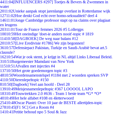
44
11:04
[INFLUENCERS #297] Toetjes & Bevers & Zwemmen in
water
20
11:02
Unieke aanpak stopt jarenlange overlast in Rotterdamse wijk
127
11:02
Hoe denkt God echt over homo-seksualiteit? deel 4
146
11:01
Jonge Cambridge professor stapt op na claims over plagiaat
en leugens
203
11:01
Tour de France femmes 2026 #5 Lollergps
100
10:59
Het oneindige 'doet-ie anders nooit'-topic # 1819
114
10:58
[DAGBOEK] De weg naar balans #12
201
10:57
[Live Eredivisie #1786] We zijn begonnen!
36
10:57
Defensiepact Pakistan, Turkije en Saudi-Arabië bevat art.5
clausule?
162
10:54
Wat je ook stemt, je krijgt in NL altijd Links Liberaal Beleid.
3
10:51
Burgemeester Mamdani van New York
115
10:51
Afvallen met injecties #4
137
10:50
Het grote goedemorgen topic #3
48
10:50
Woordensamenstelspel #1184 met 2 woorden spreken SVP
41
10:50
Dierenlepeltopic #150
8
10:50
[Dagboek] Veel aan hoofd - Deel 28
139
10:49
Meisjesnamenlepeltopic #367 LOOOOL LAPO
183
10:49
Touwtrekken 2.0 #636 - Team 1 beste team *G* *O*
40
10:49
Het hele alfabet #108 en 4letterwoord
254
10:48
Oscar Piastri: Over 10 jaar de BESTE allertijden-topic
278
10:45
[F1 SC] Get a Room #4
14
10:41
Petitie behoud npo 5 Soul & Jazz