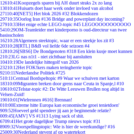
126
10:41
Koopzegels sparen bij AH duurt straks 2x zo lang
130
10:41
Huisarts doet haar werk onder invloed van alcohol
271
10:40
[NET5] Het blok 2026 #32 Blokkendozen
297
10:35
Oorlog Iran #136 Bridge and powerplant day incoming?
279
10:33
Het enige echte LEGO-topic #45 LEGOOOOOOOOOOO
54
10:29
OM-Teamleider met kinderporno is oud-directeur van twee
basisscholen
162
10:28
Algemeen steektopic, waar er een steekje los zit #3
203
10:28
[RTL] B&B vol liefde 6de seizoen #4
128
10:26
[SBS6] De Bondgenoten #318 Een klein kusje moet kunnen
2
10:23
LG nas n1t1 - niet zichtbaar bij aansluiten
104
10:19
De landelijke hittegolf van 2026
232
10:12
Het FOK!kers maken teringherrie topic
92
10:11
Nederlandse Politiek #725
5
10:11
Centraal Bordspeltopic #9 Waar we schuiven met karton
183
10:09
Migranten breken door grens naar Ceuta in Spanje,l #10
106
10:02
Telstar-topic #2: De Witte Leeuwen Brullen nog altijd in
Velsen-Zuid!
190
10:01
[Wielrennen #616] Brennan!
0
10:00
Extreme hitte Europa kan economische groei tenietdoen'
9
09:52
Hoeveel geld spendeer jij aan je beginnende relatie?
0
09:45
[AMV] VS #1313 Lying sack of shit.
67
09:41
Het grote dagelijkse Trump nieuws topic #31
89
09:32
Voorspellingstopic: Wie is hier de weerkundige? #16
250
09:30
Nederland stevent af op watertekort