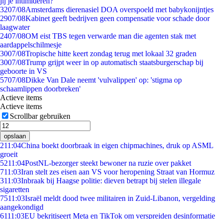
jij je intimideren?
32
07/08
Amsterdams dierenasiel DOA overspoeld met babykonijntjes
29
07/08
Kabinet geeft bedrijven geen compensatie voor schade door
laagwater
24
07/08
OM eist TBS tegen verwarde man die agenten stak met
aardappelschilmesje
30
07/08
Tropische hitte keert zondag terug met lokaal 32 graden
30
07/08
Trump grijpt weer in op automatisch staatsburgerschap bij
geboorte in VS
57
07/08
Dikke Van Dale neemt 'vulvalippen' op: 'stigma op
schaamlippen doorbreken'
Actieve items
Actieve items
Scrollbar gebruiken
opslaan
2
11:04
China boekt doorbraak in eigen chipmachines, druk op ASML
groeit
52
11:04
PostNL-bezorger steekt bewoner na ruzie over pakket
7
11:03
Iran stelt zes eisen aan VS voor heropening Straat van Hormuz
3
11:03
Inbraak bij Haagse politie: dieven betrapt bij stelen illegale
sigaretten
75
11:03
Israël meldt dood twee militairen in Zuid-Libanon, vergelding
aangekondigd
61
11:03
EU bekritiseert Meta en TikTok om verspreiden desinformatie