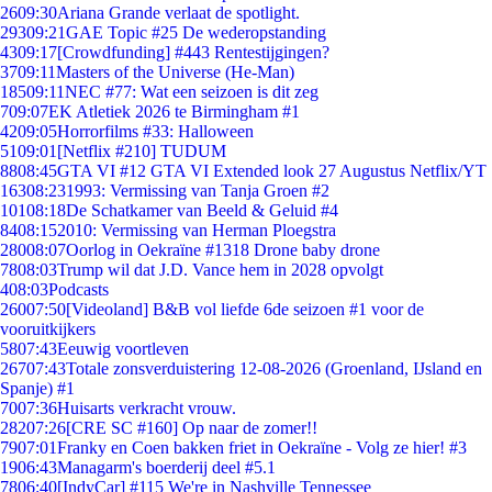
26
09:30
Ariana Grande verlaat de spotlight.
293
09:21
GAE Topic #25 De wederopstanding
43
09:17
[Crowdfunding] #443 Rentestijgingen?
37
09:11
Masters of the Universe (He-Man)
185
09:11
NEC #77: Wat een seizoen is dit zeg
7
09:07
EK Atletiek 2026 te Birmingham #1
42
09:05
Horrorfilms #33: Halloween
51
09:01
[Netflix #210] TUDUM
88
08:45
GTA VI #12 GTA VI Extended look 27 Augustus Netflix/YT
163
08:23
1993: Vermissing van Tanja Groen #2
101
08:18
De Schatkamer van Beeld & Geluid #4
84
08:15
2010: Vermissing van Herman Ploegstra
280
08:07
Oorlog in Oekraïne #1318 Drone baby drone
78
08:03
Trump wil dat J.D. Vance hem in 2028 opvolgt
4
08:03
Podcasts
260
07:50
[Videoland] B&B vol liefde 6de seizoen #1 voor de
vooruitkijkers
58
07:43
Eeuwig voortleven
267
07:43
Totale zonsverduistering 12-08-2026 (Groenland, IJsland en
Spanje) #1
70
07:36
Huisarts verkracht vrouw.
282
07:26
[CRE SC #160] Op naar de zomer!!
79
07:01
Franky en Coen bakken friet in Oekraïne - Volg ze hier! #3
19
06:43
Managarm's boerderij deel #5.1
78
06:40
[IndyCar] #115 We're in Nashville Tennessee