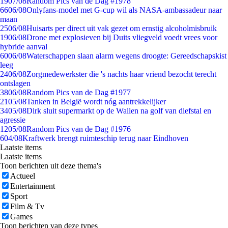
19
07/08
Random Pics van de Dag #1978
66
06/08
Onlyfans-model met G-cup wil als NASA-ambassadeur naar
maan
25
06/08
Huisarts per direct uit vak gezet om ernstig alcoholmisbruik
19
06/08
Drone met explosieven bij Duits vliegveld voedt vrees voor
hybride aanval
60
06/08
Waterschappen slaan alarm wegens droogte: Gereedschapskist
leeg
24
06/08
Zorgmedewerkster die 's nachts haar vriend bezocht terecht
ontslagen
38
06/08
Random Pics van de Dag #1977
21
05/08
Tanken in België wordt nóg aantrekkelijker
34
05/08
Dirk sluit supermarkt op de Wallen na golf van diefstal en
agressie
12
05/08
Random Pics van de Dag #1976
6
04/08
Kraftwerk brengt ruimteschip terug naar Eindhoven
Laatste items
Laatste items
Toon berichten uit deze thema's
Actueel
Entertainment
Sport
Film & Tv
Games
Toon berichten van deze types