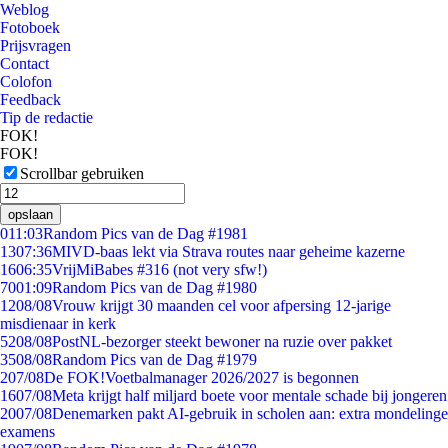
Weblog
Fotoboek
Prijsvragen
Contact
Colofon
Feedback
Tip de redactie
FOK!
FOK!
Scrollbar gebruiken
opslaan
0
11:03
Random Pics van de Dag #1981
13
07:36
MIVD-baas lekt via Strava routes naar geheime kazerne
16
06:35
VrijMiBabes #316 (not very sfw!)
70
01:09
Random Pics van de Dag #1980
12
08/08
Vrouw krijgt 30 maanden cel voor afpersing 12-jarige
misdienaar in kerk
52
08/08
PostNL-bezorger steekt bewoner na ruzie over pakket
35
08/08
Random Pics van de Dag #1979
2
07/08
De FOK!Voetbalmanager 2026/2027 is begonnen
16
07/08
Meta krijgt half miljard boete voor mentale schade bij jongeren
20
07/08
Denemarken pakt AI-gebruik in scholen aan: extra mondelinge
examens