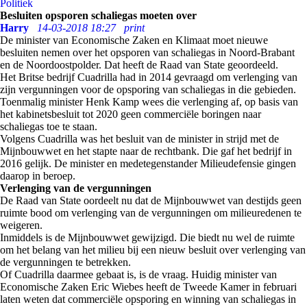
Politiek
Besluiten opsporen schaliegas moeten over
Harry
14-03-2018 18:27
print
De minister van Economische Zaken en Klimaat moet nieuwe
besluiten nemen over het opsporen van schaliegas in Noord-Brabant
en de Noordoostpolder. Dat heeft de Raad van State geoordeeld.
Het Britse bedrijf Cuadrilla had in 2014 gevraagd om verlenging van
zijn vergunningen voor de opsporing van schaliegas in die gebieden.
Toenmalig minister Henk Kamp wees die verlenging af, op basis van
het kabinetsbesluit tot 2020 geen commerciële boringen naar
schaliegas toe te staan.
Volgens Cuadrilla was het besluit van de minister in strijd met de
Mijnbouwwet en het stapte naar de rechtbank. Die gaf het bedrijf in
2016 gelijk. De minister en medetegenstander Milieudefensie gingen
daarop in beroep.
Verlenging van de vergunningen
De Raad van State oordeelt nu dat de Mijnbouwwet van destijds geen
ruimte bood om verlenging van de vergunningen om milieuredenen te
weigeren.
Inmiddels is de Mijnbouwwet gewijzigd. Die biedt nu wel de ruimte
om het belang van het milieu bij een nieuw besluit over verlenging van
de vergunningen te betrekken.
Of Cuadrilla daarmee gebaat is, is de vraag. Huidig minister van
Economische Zaken Eric Wiebes heeft de Tweede Kamer in februari
laten weten dat commerciële opsporing en winning van schaliegas in