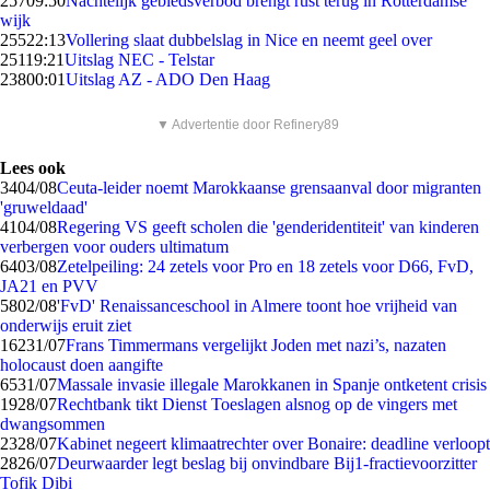
257
09:50
Nachtelijk gebiedsverbod brengt rust terug in Rotterdamse
wijk
255
22:13
Vollering slaat dubbelslag in Nice en neemt geel over
251
19:21
Uitslag NEC - Telstar
238
00:01
Uitslag AZ - ADO Den Haag
▼ Advertentie door Refinery89
Lees ook
34
04/08
Ceuta-leider noemt Marokkaanse grensaanval door migranten
'gruweldaad'
41
04/08
Regering VS geeft scholen die 'genderidentiteit' van kinderen
verbergen voor ouders ultimatum
64
03/08
Zetelpeiling: 24 zetels voor Pro en 18 zetels voor D66, FvD,
JA21 en PVV
58
02/08
'FvD' Renaissanceschool in Almere toont hoe vrijheid van
onderwijs eruit ziet
162
31/07
Frans Timmermans vergelijkt Joden met nazi’s, nazaten
holocaust doen aangifte
65
31/07
Massale invasie illegale Marokkanen in Spanje ontketent crisis
19
28/07
Rechtbank tikt Dienst Toeslagen alsnog op de vingers met
dwangsommen
23
28/07
Kabinet negeert klimaatrechter over Bonaire: deadline verloopt
28
26/07
Deurwaarder legt beslag bij onvindbare Bij1-fractievoorzitter
Tofik Dibi