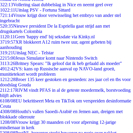
3
22:13
Vollering slaat dubbelslag in Nice en neemt geel over
10
22:11
Uitslag PSV - Fortuna Sittard
7
21:14
Vrouw krijgt door verwisseling het embryo van ander stel
ingebracht
5
20:35
Nieuwe president De la Espriella gaat strijd aan met
drugskartels Colombia
11
20:11
Geen 'happy end' bij seksdate via Kinky.nl
37
19:57
XR blokkeert A12 ruim twee uur, agent gebeten bij
aanhouding
3
19:21
Uitslag NEC - Telstar
22
15:00
Jesus Simulator komt naar Nintendo Switch
31
13:26
Britney Spears: "Ik geloof dat ik heb gefaald als moeder"
49
12:42
VS: kans op Russische aanval op NAVO-land groeit,
munitietekort wordt probleem
12
12:28
Broer 135 keer gestoken en gesneden: zes jaar cel en tbs voor
doodslag Gouda
21
12:17
RIVM vindt PFAS in al de geteste moedermelk, borstvoeding
blijft advies
61
08/08
EU bekritiseert Meta en TikTok om verspreiden desinformatie
Ceuta
43
08/08
Houthi's vallen Saoedi-Arabië en Jemen aan, dreigen met
blokkade olieroute
12
08/08
Vrouw krijgt 30 maanden cel voor afpersing 12-jarige
misdienaar in kerk
52
08/08
PostNL-bezorger steekt bewoner na ruzie over pakket