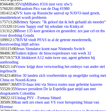
85664
06:35
VrijMiBabes #316 (not very sfw!)
57602
01:09
Random Pics van de Dag #1980
1814
12:42
VS: kans op Russische aanval op NAVO-land groeit,
munitietekort wordt probleem
1757
13:26
Britney Spears: "Ik geloof dat ik heb gefaald als moeder"
1553
20:11
Geen 'happy end' bij seksdate via Kinky.nl
1313
12:28
Broer 135 keer gestoken en gesneden: zes jaar cel en tbs
voor doodslag Gouda
1099
12:17
RIVM vindt PFAS in al de geteste moedermelk,
borstvoeding blijft advies
1011
15:00
Jesus Simulator komt naar Nintendo Switch
984
06:30
Trailers kijken: de bioscoopreleases van week 32
957
19:57
XR blokkeert A12 ruim twee uur, agent gebeten bij
aanhouding
945
21:14
Vrouw krijgt door verwisseling het embryo van ander stel
ingebracht
914
23:46
Hoe 30 landen zich voorbereiden op mogelijke oorlog met
China en Noord-Korea
689
07:36
MIVD-baas lekt via Strava routes naar geheime kazerne
555
20:35
Nieuwe president De la Espriella gaat strijd aan met
drugskartels Colombia
390
22:11
Uitslag PSV - Fortuna Sittard
305
09:39
Iran stelt zes eisen aan VS voor heropening Straat van
Hormuz