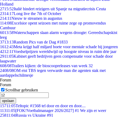
Holland
27
15:52
Italië hindert reizigers uit Spanje na migratiecrisis Ceuta
23
14:17
Long live the 7th of October
2
14:11
Nieuw te streamen in augustus
1
14:08
Excelsior opent seizoen met ruime zege op promovendus
Cambuur
60
13:58
Waterschappen slaan alarm wegens droogte: Gereedschapskist
leeg
37
13:13
Random Pics van de Dag #1833
16
12:43
Meta krijgt half miljard boete voor mentale schade bij jongeren
42
12:11
Voedselprijzen wereldwijd op hoogste niveau in ruim drie jaar
29
11:05
Kabinet geeft bedrijven geen compensatie voor schade door
laagwater
6
08/08
Trailers kijken: de bioscoopreleases van week 32
24
08/08
OM eist TBS tegen verwarde man die agenten stak met
aardappelschilmesje
Forum
Forum
Scrollbar gebruiken
opslaan
157
11:05
Teltopic #1568 tel door en door en door....
113
11:05
[FOK!Voetbalmanager 2026/2027] #1 We zijn er weer
258
11:04
Russia vs Ukraine #91