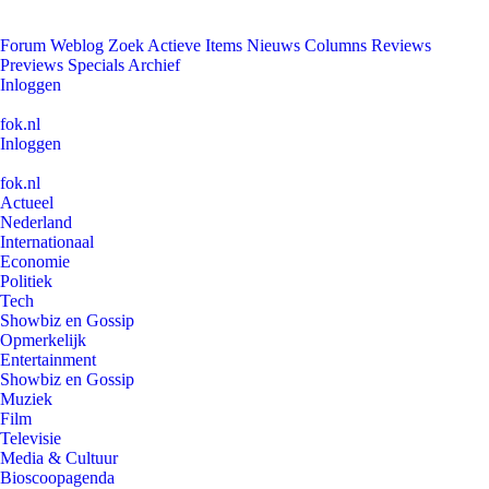
Forum
Weblog
Zoek
Actieve Items
Nieuws
Columns
Reviews
Previews
Specials
Archief
Inloggen
fok.nl
Inloggen
fok.nl
Actueel
Nederland
Internationaal
Economie
Politiek
Tech
Showbiz en Gossip
Opmerkelijk
Entertainment
Showbiz en Gossip
Muziek
Film
Televisie
Media & Cultuur
Bioscoopagenda