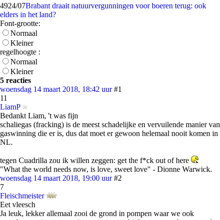
49
24/07
Brabant draait natuurvergunningen voor boeren terug: ook
elders in het land?
Font-grootte:
Normaal
Kleiner
regelhoogte :
Normaal
Kleiner
5 reacties
woensdag 14 maart 2018, 18:42 uur
#1
11
LiamP
Bedankt Liam, 't was fijn
schaliegas (fracking) is de meest schadelijke en vervuilende manier van
gaswinning die er is, dus dat moet er gewoon helemaal nooit komen in
NL.
tegen Cuadrilla zou ik willen zeggen: get the f*ck out of here
"What the world needs now, is love, sweet love" - Dionne Warwick.
woensdag 14 maart 2018, 19:00 uur
#2
7
Fleischmeister
Eet vleesch
Ja leuk, lekker allemaal zooi de grond in pompen waar we ook