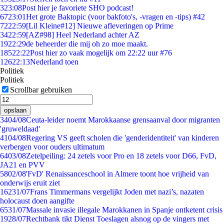
3
23:08
Post hier je favoriete SHO podcast!
67
23:01
Het grote Baktopic (voor bakfoto's, -vragen en -tips) #42
72
22:59
[Lil Kleine#12] Nieuwe afleveringen op Prime
34
22:59
[AZ#98] Heel Nederland achter AZ
19
22:29
de beheerder die mij oh zo moe maakt.
185
22:22
Post hier zo vaak mogelijk om 22:22 uur #76
126
22:13
Nederland toen
Politiek
Politiek
Scrollbar gebruiken
opslaan
34
04/08
Ceuta-leider noemt Marokkaanse grensaanval door migranten
'gruweldaad'
41
04/08
Regering VS geeft scholen die 'genderidentiteit' van kinderen
verbergen voor ouders ultimatum
64
03/08
Zetelpeiling: 24 zetels voor Pro en 18 zetels voor D66, FvD,
JA21 en PVV
58
02/08
'FvD' Renaissanceschool in Almere toont hoe vrijheid van
onderwijs eruit ziet
162
31/07
Frans Timmermans vergelijkt Joden met nazi’s, nazaten
holocaust doen aangifte
65
31/07
Massale invasie illegale Marokkanen in Spanje ontketent crisis
19
28/07
Rechtbank tikt Dienst Toeslagen alsnog op de vingers met