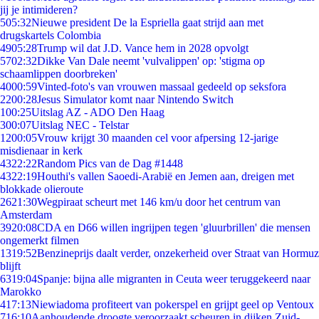
jij je intimideren?
5
05:32
Nieuwe president De la Espriella gaat strijd aan met
drugskartels Colombia
49
05:28
Trump wil dat J.D. Vance hem in 2028 opvolgt
57
02:32
Dikke Van Dale neemt 'vulvalippen' op: 'stigma op
schaamlippen doorbreken'
40
00:59
Vinted-foto's van vrouwen massaal gedeeld op seksfora
22
00:28
Jesus Simulator komt naar Nintendo Switch
1
00:25
Uitslag AZ - ADO Den Haag
3
00:07
Uitslag NEC - Telstar
12
00:05
Vrouw krijgt 30 maanden cel voor afpersing 12-jarige
misdienaar in kerk
43
22:22
Random Pics van de Dag #1448
43
22:19
Houthi's vallen Saoedi-Arabië en Jemen aan, dreigen met
blokkade olieroute
26
21:30
Wegpiraat scheurt met 146 km/u door het centrum van
Amsterdam
39
20:08
CDA en D66 willen ingrijpen tegen 'gluurbrillen' die mensen
ongemerkt filmen
13
19:52
Benzineprijs daalt verder, onzekerheid over Straat van Hormuz
blijft
63
19:04
Spanje: bijna alle migranten in Ceuta weer teruggekeerd naar
Marokko
4
17:13
Niewiadoma profiteert van pokerspel en grijpt geel op Ventoux
7
16:10
Aanhoudende droogte veroorzaakt scheuren in dijken Zuid-