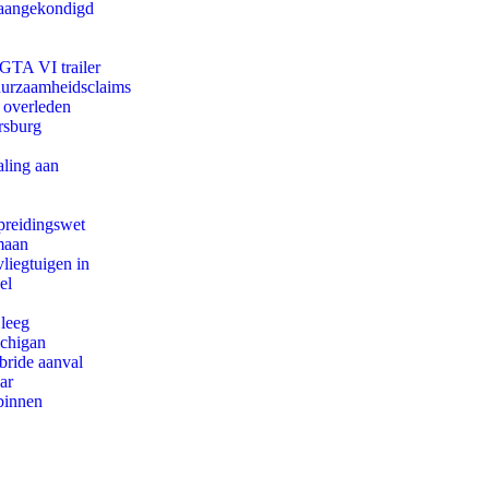
g aangekondigd
 GTA VI trailer
duurzaamheidsclaims
d overleden
rsburg
aling aan
preidingswet
maan
iegtuigen in
el
 leeg
ichigan
bride aanval
ar
binnen