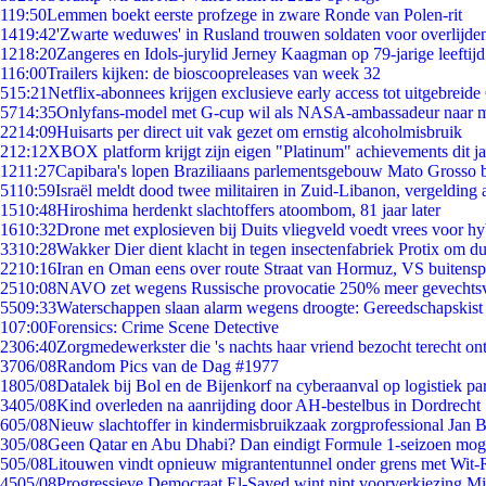
1
19:50
Lemmen boekt eerste profzege in zware Ronde van Polen-rit
14
19:42
'Zwarte weduwes' in Rusland trouwen soldaten voor overlijden
12
18:20
Zangeres en Idols-jurylid Jerney Kaagman op 79-jarige leeftij
1
16:00
Trailers kijken: de bioscoopreleases van week 32
5
15:21
Netflix-abonnees krijgen exclusieve early access tot uitgebreide
57
14:35
Onlyfans-model met G-cup wil als NASA-ambassadeur naar 
22
14:09
Huisarts per direct uit vak gezet om ernstig alcoholmisbruik
2
12:12
XBOX platform krijgt zijn eigen "Platinum" achievements dit ja
12
11:27
Capibara's lopen Braziliaans parlementsgebouw Mato Grosso 
51
10:59
Israël meldt dood twee militairen in Zuid-Libanon, vergeldin
15
10:48
Hiroshima herdenkt slachtoffers atoombom, 81 jaar later
16
10:32
Drone met explosieven bij Duits vliegveld voedt vrees voor hy
33
10:28
Wakker Dier dient klacht in tegen insectenfabriek Protix om 
22
10:16
Iran en Oman eens over route Straat van Hormuz, VS buitensp
25
10:08
NAVO zet wegens Russische provocatie 250% meer gevechtsvl
55
09:33
Waterschappen slaan alarm wegens droogte: Gereedschapskist
1
07:00
Forensics: Crime Scene Detective
23
06:40
Zorgmedewerkster die 's nachts haar vriend bezocht terecht on
37
06/08
Random Pics van de Dag #1977
18
05/08
Datalek bij Bol en de Bijenkorf na cyberaanval op logistiek pa
34
05/08
Kind overleden na aanrijding door AH-bestelbus in Dordrecht
6
05/08
Nieuw slachtoffer in kindermisbruikzaak zorgprofessional Jan B
3
05/08
Geen Qatar en Abu Dhabi? Dan eindigt Formule 1-seizoen moge
5
05/08
Litouwen vindt opnieuw migrantentunnel onder grens met Wit-
45
05/08
Progressieve Democraat El-Sayed wint nipt voorverkiezing M