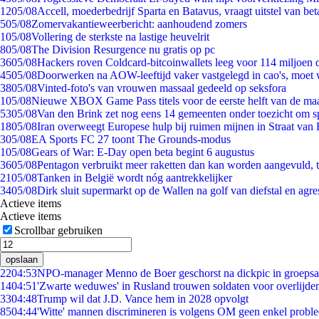
12
05/08
Accell, moederbedrijf Sparta en Batavus, vraagt uitstel van bet
5
05/08
Zomervakantieweerbericht: aanhoudend zomers
1
05/08
Vollering de sterkste na lastige heuvelrit
8
05/08
The Division Resurgence nu gratis op pc
36
05/08
Hackers roven Coldcard-bitcoinwallets leeg voor 114 miljoen d
45
05/08
Doorwerken na AOW-leeftijd vaker vastgelegd in cao's, moet
38
05/08
Vinted-foto's van vrouwen massaal gedeeld op seksfora
1
05/08
Nieuwe XBOX Game Pass titels voor de eerste helft van de ma
53
05/08
Van den Brink zet nog eens 14 gemeenten onder toezicht om s
18
05/08
Iran overweegt Europese hulp bij ruimen mijnen in Straat va
3
05/08
EA Sports FC 27 toont The Grounds-modus
1
05/08
Gears of War: E-Day open beta begint 6 augustus
36
05/08
Pentagon verbruikt meer raketten dan kan worden aangevuld, t
21
05/08
Tanken in België wordt nóg aantrekkelijker
34
05/08
Dirk sluit supermarkt op de Wallen na golf van diefstal en agre
Actieve items
Actieve items
Scrollbar gebruiken
opslaan
22
04:53
NPO-manager Menno de Boer geschorst na dickpic in groeps
14
04:51
'Zwarte weduwes' in Rusland trouwen soldaten voor overlijden
33
04:48
Trump wil dat J.D. Vance hem in 2028 opvolgt
85
04:44
'Witte' mannen discrimineren is volgens OM geen enkel probl