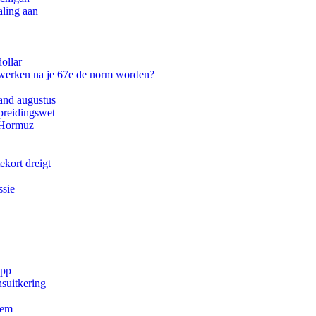
aling aan
ollar
 werken na je 67e de norm worden?
and augustus
preidingswet
n Hormuz
ekort dreigt
ssie
app
suitkering
eem