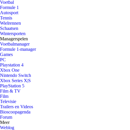
Voetbal
Formule 1
Autosport
Tennis
Wielrennen
Schaatsen
Wintersporten
Managerspelen
Voetbalmanager
Formule 1-manager
Games
PC
Playstation 4
Xbox One
Nintendo Switch
Xbox Series X|S
PlayStation 5
Film & TV
Film
Televisie
Trailers en Videos
Bioscoopagenda
Forum
Meer
Weblog