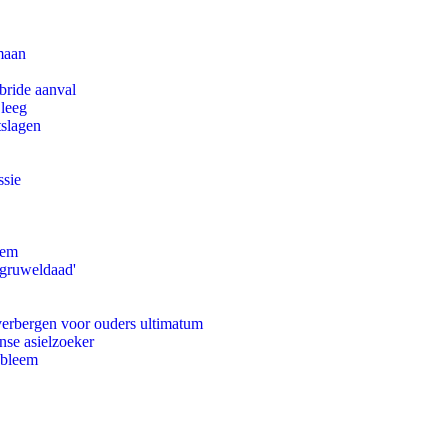
maan
bride aanval
 leeg
tslagen
ssie
eem
'gruweldaad'
 verbergen voor ouders ultimatum
nse asielzoeker
obleem