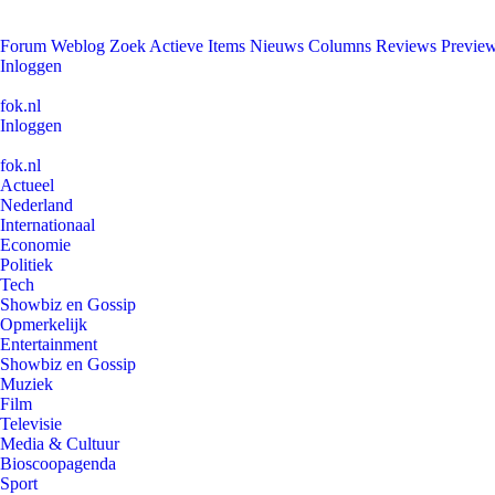
Forum
Weblog
Zoek
Actieve Items
Nieuws
Columns
Reviews
Previe
Inloggen
fok.nl
Inloggen
fok.nl
Actueel
Nederland
Internationaal
Economie
Politiek
Tech
Showbiz en Gossip
Opmerkelijk
Entertainment
Showbiz en Gossip
Muziek
Film
Televisie
Media & Cultuur
Bioscoopagenda
Sport