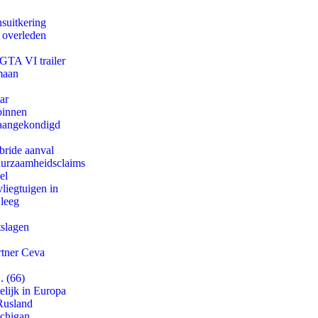
suitkering
d overleden
 GTA VI trailer
maan
ar
binnen
g aangekondigd
bride aanval
duurzaamheidsclaims
el
iegtuigen in
 leeg
tslagen
rtner Ceva
. (66)
lijk in Europa
Rusland
ichigan