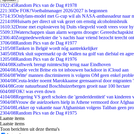
19
22:45
Random Pics van de Dag #1978
2
21:30
De FOK!Voetbalmanager 2026/2027 is begonnen
57
14:35
Onlyfans-model met G-cup wil als NASA-ambassadeur naar 
22
14:09
Huisarts per direct uit vak gezet om ernstig alcoholmisbruik
16
10:32
Drone met explosieven bij Duits vliegveld voedt vrees voor hy
55
09:33
Waterschappen slaan alarm wegens droogte: Gereedschapskist
23
06:40
Zorgmedewerkster die 's nachts haar vriend bezocht terecht on
37
06/08
Random Pics van de Dag #1977
21
05/08
Tanken in België wordt nóg aantrekkelijker
34
05/08
Dirk sluit supermarkt op de Wallen na golf van diefstal en agre
12
05/08
Random Pics van de Dag #1976
6
04/08
Kraftwerk brengt ruimteschip terug naar Eindhoven
20
04/08
Apple vecht Britse eis tot inbouwen backdoor in iCloud aan
85
04/08
'Witte' mannen discrimineren is volgens OM geen enkel probl
30
04/08
Ceuta-leider noemt Marokkaanse grensaanval door migranten 
6
04/08
Grote natuurbrand Boschhuizerbergen groeit naar 100 hectare
6
04/08
FOK! was even down
41
04/08
Regering VS geeft scholen die 'genderidentiteit' van kinderen
59
04/08
Vrouw die asielzoekers hielp in Athene vermoord door Afghaa
25
04/08
Lekker op vakantie naar Afghanistan volgens Taliban geen pr
23
04/08
Random Pics van de Dag #1975
Laatste items
Laatste items
Toon berichten uit deze thema's