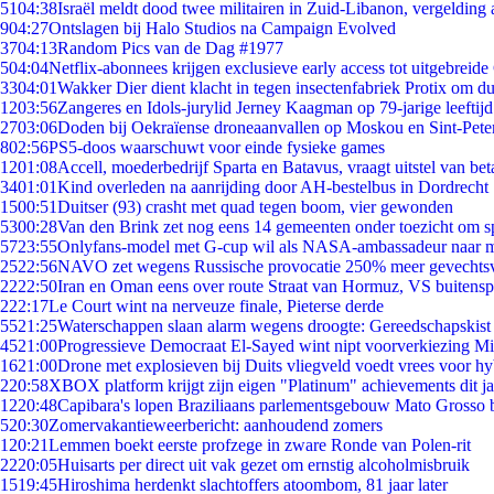
51
04:38
Israël meldt dood twee militairen in Zuid-Libanon, vergeldin
9
04:27
Ontslagen bij Halo Studios na Campaign Evolved
37
04:13
Random Pics van de Dag #1977
5
04:04
Netflix-abonnees krijgen exclusieve early access tot uitgebreide
33
04:01
Wakker Dier dient klacht in tegen insectenfabriek Protix om 
12
03:56
Zangeres en Idols-jurylid Jerney Kaagman op 79-jarige leeftij
27
03:06
Doden bij Oekraïense droneaanvallen op Moskou en Sint-Pete
8
02:56
PS5-doos waarschuwt voor einde fysieke games
12
01:08
Accell, moederbedrijf Sparta en Batavus, vraagt uitstel van bet
34
01:01
Kind overleden na aanrijding door AH-bestelbus in Dordrecht
15
00:51
Duitser (93) crasht met quad tegen boom, vier gewonden
53
00:28
Van den Brink zet nog eens 14 gemeenten onder toezicht om s
57
23:55
Onlyfans-model met G-cup wil als NASA-ambassadeur naar 
25
22:56
NAVO zet wegens Russische provocatie 250% meer gevechtsvl
22
22:50
Iran en Oman eens over route Straat van Hormuz, VS buitensp
2
22:17
Le Court wint na nerveuze finale, Pieterse derde
55
21:25
Waterschappen slaan alarm wegens droogte: Gereedschapskist
45
21:00
Progressieve Democraat El-Sayed wint nipt voorverkiezing M
16
21:00
Drone met explosieven bij Duits vliegveld voedt vrees voor hy
2
20:58
XBOX platform krijgt zijn eigen "Platinum" achievements dit ja
12
20:48
Capibara's lopen Braziliaans parlementsgebouw Mato Grosso 
5
20:30
Zomervakantieweerbericht: aanhoudend zomers
1
20:21
Lemmen boekt eerste profzege in zware Ronde van Polen-rit
22
20:05
Huisarts per direct uit vak gezet om ernstig alcoholmisbruik
15
19:45
Hiroshima herdenkt slachtoffers atoombom, 81 jaar later