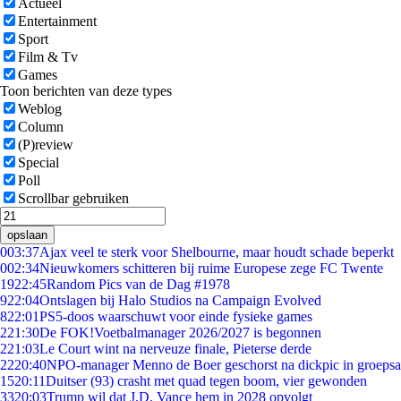
Actueel
Entertainment
Sport
Film & Tv
Games
Toon berichten van deze types
Weblog
Column
(P)review
Special
Poll
Scrollbar gebruiken
opslaan
0
03:37
Ajax veel te sterk voor Shelbourne, maar houdt schade beperkt
0
02:34
Nieuwkomers schitteren bij ruime Europese zege FC Twente
19
22:45
Random Pics van de Dag #1978
9
22:04
Ontslagen bij Halo Studios na Campaign Evolved
8
22:01
PS5-doos waarschuwt voor einde fysieke games
2
21:30
De FOK!Voetbalmanager 2026/2027 is begonnen
2
21:03
Le Court wint na nerveuze finale, Pieterse derde
22
20:40
NPO-manager Menno de Boer geschorst na dickpic in groeps
15
20:11
Duitser (93) crasht met quad tegen boom, vier gewonden
33
20:03
Trump wil dat J.D. Vance hem in 2028 opvolgt