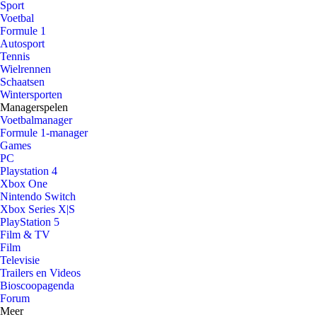
Sport
Voetbal
Formule 1
Autosport
Tennis
Wielrennen
Schaatsen
Wintersporten
Managerspelen
Voetbalmanager
Formule 1-manager
Games
PC
Playstation 4
Xbox One
Nintendo Switch
Xbox Series X|S
PlayStation 5
Film & TV
Film
Televisie
Trailers en Videos
Bioscoopagenda
Forum
Meer