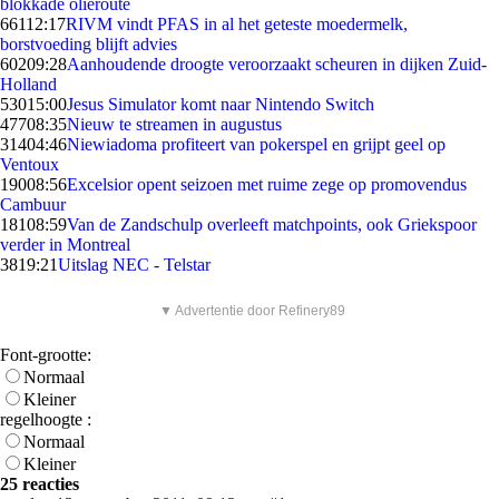
blokkade olieroute
661
12:17
RIVM vindt PFAS in al het geteste moedermelk,
borstvoeding blijft advies
602
09:28
Aanhoudende droogte veroorzaakt scheuren in dijken Zuid-
Holland
530
15:00
Jesus Simulator komt naar Nintendo Switch
477
08:35
Nieuw te streamen in augustus
314
04:46
Niewiadoma profiteert van pokerspel en grijpt geel op
Ventoux
190
08:56
Excelsior opent seizoen met ruime zege op promovendus
Cambuur
181
08:59
Van de Zandschulp overleeft matchpoints, ook Griekspoor
verder in Montreal
38
19:21
Uitslag NEC - Telstar
▼ Advertentie door Refinery89
Font-grootte:
Normaal
Kleiner
regelhoogte :
Normaal
Kleiner
25 reacties