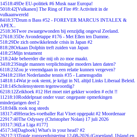
145
18:49
De EU-politiek #6 Musk naar Europa!
50
18:42
[Vulkanen] The Ring of Fire #9: Activiteit in de
vulkaanwereld
84
18:37
Drum n Bass #52 - FOREVER MARCUS INTALEX &
APEX..
25
18:36
Twee zwaargewonden bij eenzijdig ongeval Zeeland.
276
18:35
De Avondetappe #176 - Met Ellen ten Damme.
5
18:29
De zich ontwikkelende crisis in Japan #2
8
18:28
Orkaan Dolphin treft zuiden van Japan
4
18:25
Mijn testament
2
18:24
de beheerder die mij oh zo moe maakt.
34
18:23
Single mannen verplichtsingle moeders laten daten?
61
18:23
Zou je vreemdgaan in een relatie kunnen vergeven?
294
18:21
Het Nederlandse tennis #35 - Lamensgodin
148
18:14
Wat je ook stemt, je krijgt in NL altijd Links Liberaal Beleid.
2
18:14
Scholensysteem tegenwoordig?
62
18:12
Zeikhoek #12 Het moet niet gekker worden # echt !!
112
18:10
Roddelpraat onder vuur: ongepaste opmerkingen
minderjarigen deel 2
5
18:04
Ik rook nog steeds
183
17:49
Heracles-voetballer Rai Vloet opgepakt #2 Moordenaar
229
17:40
The Odyssey (Christopher Nolan) 17 juli 2026
103
17:36
[La Liga #177]
45
17:34
[Dagboek] What's in your head? #2
262
17:33
Totale zonsverduistering 12-08-2026 (Groenland, IJsland en