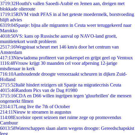
37
19:32
Houthi's vallen Saoedi-Arabië en Jemen aan, dreigen met
blokkade olieroute
17
19:15
RIVM vindt PFAS in al het geteste moedermelk, borstvoeding
blijft advies
63
19:04
Spanje: bijna alle migranten in Ceuta weer teruggekeerd naar
Marokko
40
18:50
VS: kans op Russische aanval op NAVO-land groeit,
munitietekort wordt probleem
25
17:16
Wegpiraat scheurt met 146 km/u door het centrum van
Amsterdam
4
17:13
Niewiadoma profiteert van pokerspel en grijpt geel op Ventoux
11
16:48
Vrouw krijgt 30 maanden cel voor afpersing 12-jarige
misdienaar in kerk
7
16:10
Aanhoudende droogte veroorzaakt scheuren in dijken Zuid-
Holland
27
15:52
Italië hindert reizigers uit Spanje na migratiecrisis Ceuta
40
15:46
Random Pics van de Dag #1980
37
15:16
CDA en D66 willen ingrijpen tegen 'gluurbrillen' die mensen
ongemerkt filmen
23
14:17
Long live the 7th of October
2
14:11
Nieuw te streamen in augustus
1
14:08
Excelsior opent seizoen met ruime zege op promovendus
Cambuur
60
13:58
Waterschappen slaan alarm wegens droogte: Gereedschapskist
leeg