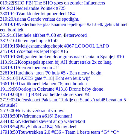
0
19:22
[SHO FB] The SHO goes on zonder Influencers
89
19:21
Nederlandse Politiek #725
280
19:20
Van kleuter tot puber deel 184
3
19:20
Ariana Grande verlaat de spotlight.
228
19:19
Nederlandse plaatsnamen lepeltopic #213 elk gehucht met
een bord telt
36
19:18
Het hele alfabet #108 en 4letterwoord
38
19:16
Dierenlepeltopic #150
136
19:16
Meisjesnamenlepeltopic #367 LOOOOL LAPO
245
19:15
Voetballers lepel topic #16
159
19:13
Migranten breken door grens naar Ceuta in Spanje,l #10
113
19:12
Koopzegels sparen bij AH duurt straks 2x zo lang
149
19:11
Sterren toen en nu #11
226
19:11
archito's jaren '70 huis #5 - Een nieuw begin
72
19:10
[HAZES-gate #118] Echt een leuk wijf
166
19:09
Traditioneel tekenen #6; met honden
191
19:06
Oorlog in Oekraïne #1318 Drone baby drone
195
19:04
[RTL] B&B vol liefde 6de seizoen #4
27
19:03
Defensiepact Pakistan, Turkije en Saudi-Arabië bevat art.5
clausule?
55
19:00
Huisarts verkracht vrouw.
183
18:59
[Wielrennen #616] Brennan!
234
18:56
Nederland stevent af op watertekort
185
18:54
[PlayStation #184] Nieuw deel
179
18:50
Touwtrekken 2.0 #636 - Team 1 beste team *G* *O*