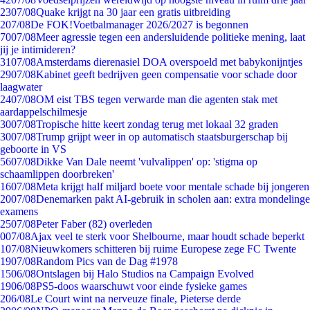
23
07/08
Quake krijgt na 30 jaar een gratis uitbreiding
2
07/08
De FOK!Voetbalmanager 2026/2027 is begonnen
70
07/08
Meer agressie tegen een andersluidende politieke mening, laat
jij je intimideren?
31
07/08
Amsterdams dierenasiel DOA overspoeld met babykonijntjes
29
07/08
Kabinet geeft bedrijven geen compensatie voor schade door
laagwater
24
07/08
OM eist TBS tegen verwarde man die agenten stak met
aardappelschilmesje
30
07/08
Tropische hitte keert zondag terug met lokaal 32 graden
30
07/08
Trump grijpt weer in op automatisch staatsburgerschap bij
geboorte in VS
56
07/08
Dikke Van Dale neemt 'vulvalippen' op: 'stigma op
schaamlippen doorbreken'
16
07/08
Meta krijgt half miljard boete voor mentale schade bij jongeren
20
07/08
Denemarken pakt AI-gebruik in scholen aan: extra mondelinge
examens
25
07/08
Peter Faber (82) overleden
0
07/08
Ajax veel te sterk voor Shelbourne, maar houdt schade beperkt
1
07/08
Nieuwkomers schitteren bij ruime Europese zege FC Twente
19
07/08
Random Pics van de Dag #1978
15
06/08
Ontslagen bij Halo Studios na Campaign Evolved
19
06/08
PS5-doos waarschuwt voor einde fysieke games
2
06/08
Le Court wint na nerveuze finale, Pieterse derde