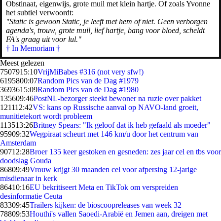
Obstinaat, eigenwijs, grote muil met klein hartje. Of zoals Yvonne
het subtiel verwoordt:
"Static is gewoon Static, je leeft met hem of niet. Geen verborgen
agenda's, trouw, grote muil, lief hartje, bang voor bloed, scheldt
FA's graag uit voor lul."
† In Memoriam †
Meest gelezen
75079
15:10
VrijMiBabes #316 (not very sfw!)
61958
00:07
Random Pics van de Dag #1979
36936
15:09
Random Pics van de Dag #1980
1356
09:46
PostNL-bezorger steekt bewoner na ruzie over pakket
1211
12:42
VS: kans op Russische aanval op NAVO-land groeit,
munitietekort wordt probleem
1135
13:26
Britney Spears: "Ik geloof dat ik heb gefaald als moeder"
959
09:32
Wegpiraat scheurt met 146 km/u door het centrum van
Amsterdam
907
12:28
Broer 135 keer gestoken en gesneden: zes jaar cel en tbs voor
doodslag Gouda
868
09:49
Vrouw krijgt 30 maanden cel voor afpersing 12-jarige
misdienaar in kerk
864
10:16
EU bekritiseert Meta en TikTok om verspreiden
desinformatie Ceuta
833
09:45
Trailers kijken: de bioscoopreleases van week 32
788
09:53
Houthi's vallen Saoedi-Arabië en Jemen aan, dreigen met