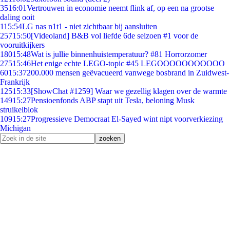
35
16:01
Vertrouwen in economie neemt flink af, op een na grootse
daling ooit
1
15:54
LG nas n1t1 - niet zichtbaar bij aansluiten
257
15:50
[Videoland] B&B vol liefde 6de seizoen #1 voor de
vooruitkijkers
180
15:48
Wat is jullie binnenhuistemperatuur? #81 Horrorzomer
275
15:46
Het enige echte LEGO-topic #45 LEGOOOOOOOOOOO
60
15:37
200.000 mensen geëvacueerd vanwege bosbrand in Zuidwest-
Frankrijk
125
15:33
[ShowChat #1259] Waar we gezellig klagen over de warmte
149
15:27
Pensioenfonds ABP stapt uit Tesla, beloning Musk
struikelblok
109
15:27
Progressieve Democraat El-Sayed wint nipt voorverkiezing
Michigan