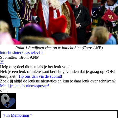
Ruim 1,8 miljoen zien op tv intocht Sint (Foto: ANP)
intocht
sinterklaas
televisie
Submitter:
Bron:
ANP
25
Help ons; deel dit item als je het leuk vond
Heb je een leuk of interessant bericht gevonden dat je graag op FOK!
terug ziet?
Tip ons dan via de submit!
Zoek jij altijd de leukste nieuwtjes en kun je daar leuk over schrijven?
Meld je aan als nieuwsposter!
static
† In Memoriam
†