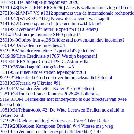
101
19:43
De landelijke hittegolf van 2026
215
19:43
[INFLUENCERS #296] Alles is welkom kneuzing of breuk
275
19:42
[AMV] VS #1312 spammers van de internationale rechtsorde
153
19:42
[WLR SC #417] Nieuw deel openen was kaputt
214
19:42
Bloemen/planten in je eigen tuin #94 Kleur!
148
19:42
Verander één letter: Expert #91 (10 letters)
2
19:41
Post hier je favoriete SHO podcast!
259
19:40
Oorlog Iran #136 Bridge and powerplant day incoming?
106
19:40
Afvallen met injecties #4
55
19:39
Verander één letter: Expert #143 (9 letters)
63
19:39
[Live Eredivisie #1785] We zijn begonnen!
2
19:36
UEFA Super Cup #1 PSG - Aston Villa
173
19:36
Vandaag 40 jaar geleden... #3
124
19:36
Buitenlandse steden lepeltopic #268
90
19:35
Hoe denkt God echt over homo-seksualiteit? deel 4
233
19:35
Russia vs Ukraine #91
20
19:34
Verander één letter. Expert # 75 (8 letters)
138
19:34
Tour de France femmes 2026 #5 Lollergps
51
19:31
OM-Teamleider met kinderporno is oud-directeur van twee
basisscholen
105
19:31
Telstar-topic #2: De Witte Leeuwen Brullen nog altijd in
Velsen-Zuid!
17
19:29
[Boekbespreking] Yesteryear - Caro Claire Burke
177
19:28
[Keuken Kampioen Divisie] #44 Vitesse mag weg
205
19:26
Verander een letter expert (7lettereditie) #50