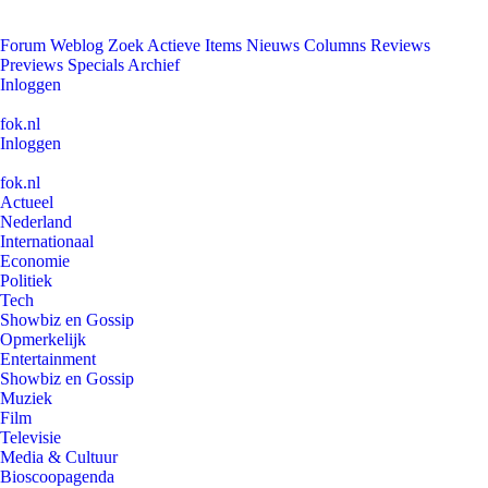
Forum
Weblog
Zoek
Actieve Items
Nieuws
Columns
Reviews
Previews
Specials
Archief
Inloggen
fok.nl
Inloggen
fok.nl
Actueel
Nederland
Internationaal
Economie
Politiek
Tech
Showbiz en Gossip
Opmerkelijk
Entertainment
Showbiz en Gossip
Muziek
Film
Televisie
Media & Cultuur
Bioscoopagenda