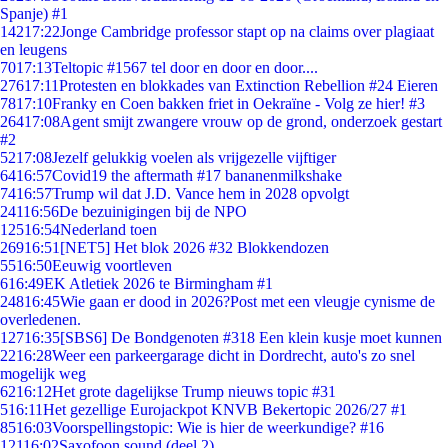
Spanje) #1
142
17:22
Jonge Cambridge professor stapt op na claims over plagiaat
en leugens
70
17:13
Teltopic #1567 tel door en door en door....
276
17:11
Protesten en blokkades van Extinction Rebellion #24 Eieren
78
17:10
Franky en Coen bakken friet in Oekraïne - Volg ze hier! #3
264
17:08
Agent smijt zwangere vrouw op de grond, onderzoek gestart
#2
52
17:08
Jezelf gelukkig voelen als vrijgezelle vijftiger
64
16:57
Covid19 the aftermath #17 bananenmilkshake
74
16:57
Trump wil dat J.D. Vance hem in 2028 opvolgt
241
16:56
De bezuinigingen bij de NPO
125
16:54
Nederland toen
269
16:51
[NET5] Het blok 2026 #32 Blokkendozen
55
16:50
Eeuwig voortleven
6
16:49
EK Atletiek 2026 te Birmingham #1
248
16:45
Wie gaan er dood in 2026?Post met een vleugje cynisme de
overledenen.
127
16:35
[SBS6] De Bondgenoten #318 Een klein kusje moet kunnen
22
16:28
Weer een parkeergarage dicht in Dordrecht, auto's zo snel
mogelijk weg
62
16:12
Het grote dagelijkse Trump nieuws topic #31
5
16:11
Het gezellige Eurojackpot KNVB Bekertopic 2026/27 #1
85
16:03
Voorspellingstopic: Wie is hier de weerkundige? #16
121
16:02
Saxofoon sound (deel 2)