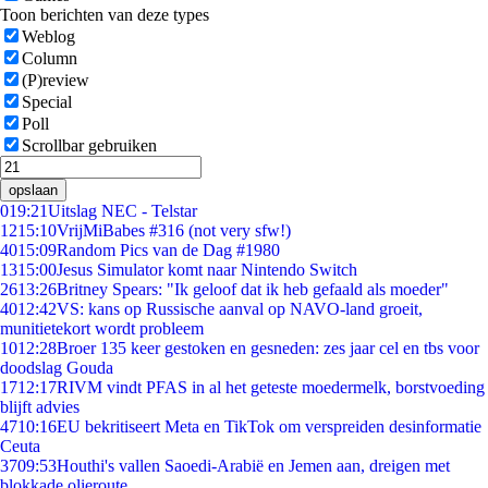
Toon berichten van deze types
Weblog
Column
(P)review
Special
Poll
Scrollbar gebruiken
opslaan
0
19:21
Uitslag NEC - Telstar
12
15:10
VrijMiBabes #316 (not very sfw!)
40
15:09
Random Pics van de Dag #1980
13
15:00
Jesus Simulator komt naar Nintendo Switch
26
13:26
Britney Spears: "Ik geloof dat ik heb gefaald als moeder"
40
12:42
VS: kans op Russische aanval op NAVO-land groeit,
munitietekort wordt probleem
10
12:28
Broer 135 keer gestoken en gesneden: zes jaar cel en tbs voor
doodslag Gouda
17
12:17
RIVM vindt PFAS in al het geteste moedermelk, borstvoeding
blijft advies
47
10:16
EU bekritiseert Meta en TikTok om verspreiden desinformatie
Ceuta
37
09:53
Houthi's vallen Saoedi-Arabië en Jemen aan, dreigen met
blokkade olieroute