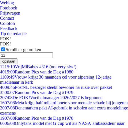
Weblog
Fotoboek
Prijsvragen
Contact
Colofon
Feedback
Tip de redactie
FOK!
FOK!
Scrollbar gebruiken
opslaan
12
15:10
VrijMiBabes #316 (not very sfw!)
40
15:09
Random Pics van de Dag #1980
11
09:49
Vrouw krijgt 30 maanden cel voor afpersing 12-jarige
misdienaar in kerk
40
09:46
PostNL-bezorger steekt bewoner na ruzie over pakket
35
00:07
Random Pics van de Dag #1979
2
07/08
De FOK!Voetbalmanager 2026/2027 is begonnen
16
07/08
Meta krijgt half miljard boete voor mentale schade bij jongeren
20
07/08
Denemarken pakt AI-gebruik in scholen aan: extra mondelinge
examens
19
07/08
Random Pics van de Dag #1978
66
06/08
Onlyfans-model met G-cup wil als NASA-ambassadeur naar