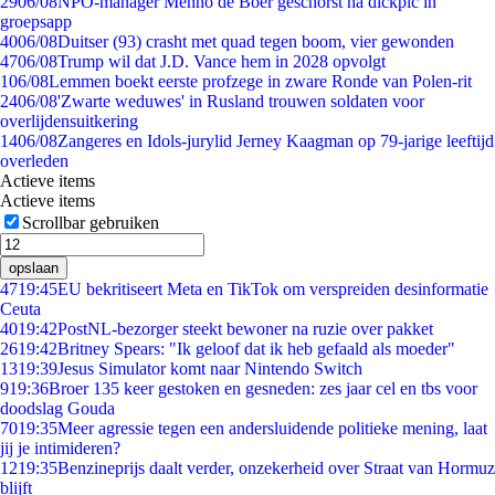
29
06/08
NPO-manager Menno de Boer geschorst na dickpic in
groepsapp
40
06/08
Duitser (93) crasht met quad tegen boom, vier gewonden
47
06/08
Trump wil dat J.D. Vance hem in 2028 opvolgt
1
06/08
Lemmen boekt eerste profzege in zware Ronde van Polen-rit
24
06/08
'Zwarte weduwes' in Rusland trouwen soldaten voor
overlijdensuitkering
14
06/08
Zangeres en Idols-jurylid Jerney Kaagman op 79-jarige leeftijd
overleden
Actieve items
Actieve items
Scrollbar gebruiken
opslaan
47
19:45
EU bekritiseert Meta en TikTok om verspreiden desinformatie
Ceuta
40
19:42
PostNL-bezorger steekt bewoner na ruzie over pakket
26
19:42
Britney Spears: "Ik geloof dat ik heb gefaald als moeder"
13
19:39
Jesus Simulator komt naar Nintendo Switch
9
19:36
Broer 135 keer gestoken en gesneden: zes jaar cel en tbs voor
doodslag Gouda
70
19:35
Meer agressie tegen een andersluidende politieke mening, laat
jij je intimideren?
12
19:35
Benzineprijs daalt verder, onzekerheid over Straat van Hormuz
blijft