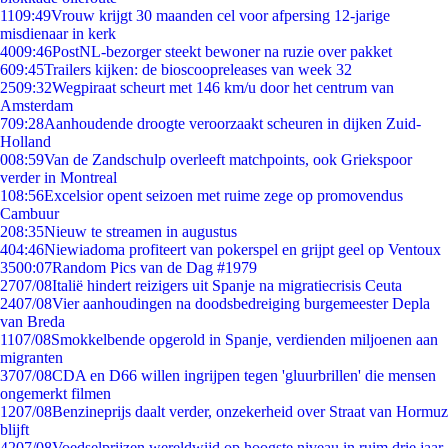
11
09:49
Vrouw krijgt 30 maanden cel voor afpersing 12-jarige
misdienaar in kerk
40
09:46
PostNL-bezorger steekt bewoner na ruzie over pakket
6
09:45
Trailers kijken: de bioscoopreleases van week 32
25
09:32
Wegpiraat scheurt met 146 km/u door het centrum van
Amsterdam
7
09:28
Aanhoudende droogte veroorzaakt scheuren in dijken Zuid-
Holland
0
08:59
Van de Zandschulp overleeft matchpoints, ook Griekspoor
verder in Montreal
1
08:56
Excelsior opent seizoen met ruime zege op promovendus
Cambuur
2
08:35
Nieuw te streamen in augustus
4
04:46
Niewiadoma profiteert van pokerspel en grijpt geel op Ventoux
35
00:07
Random Pics van de Dag #1979
27
07/08
Italië hindert reizigers uit Spanje na migratiecrisis Ceuta
24
07/08
Vier aanhoudingen na doodsbedreiging burgemeester Depla
van Breda
11
07/08
Smokkelbende opgerold in Spanje, verdienden miljoenen aan
migranten
37
07/08
CDA en D66 willen ingrijpen tegen 'gluurbrillen' die mensen
ongemerkt filmen
12
07/08
Benzineprijs daalt verder, onzekerheid over Straat van Hormuz
blijft
42
07/08
Voedselprijzen wereldwijd op hoogste niveau in ruim drie jaar