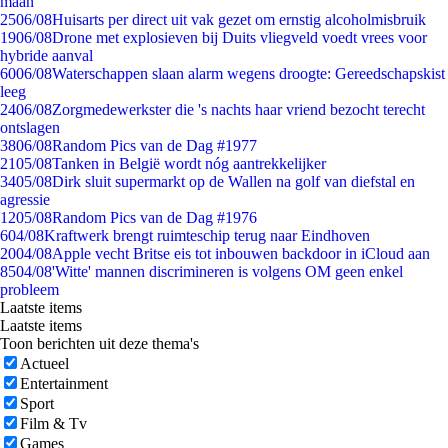
maan
25
06/08
Huisarts per direct uit vak gezet om ernstig alcoholmisbruik
19
06/08
Drone met explosieven bij Duits vliegveld voedt vrees voor
hybride aanval
60
06/08
Waterschappen slaan alarm wegens droogte: Gereedschapskist
leeg
24
06/08
Zorgmedewerkster die 's nachts haar vriend bezocht terecht
ontslagen
38
06/08
Random Pics van de Dag #1977
21
05/08
Tanken in België wordt nóg aantrekkelijker
34
05/08
Dirk sluit supermarkt op de Wallen na golf van diefstal en
agressie
12
05/08
Random Pics van de Dag #1976
6
04/08
Kraftwerk brengt ruimteschip terug naar Eindhoven
20
04/08
Apple vecht Britse eis tot inbouwen backdoor in iCloud aan
85
04/08
'Witte' mannen discrimineren is volgens OM geen enkel
probleem
Laatste items
Laatste items
Toon berichten uit deze thema's
Actueel
Entertainment
Sport
Film & Tv
Games