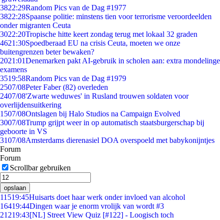
38
22:29
Random Pics van de Dag #1977
38
22:28
Spaanse politie: minstens tien voor terrorisme veroordeelden
onder migranten Ceuta
30
22:20
Tropische hitte keert zondag terug met lokaal 32 graden
46
21:30
Spoedberaad EU na crisis Ceuta, moeten we onze
buitengrenzen beter bewaken?
20
21:01
Denemarken pakt AI-gebruik in scholen aan: extra mondelinge
examens
35
19:58
Random Pics van de Dag #1979
25
07/08
Peter Faber (82) overleden
24
07/08
'Zwarte weduwes' in Rusland trouwen soldaten voor
overlijdensuitkering
15
07/08
Ontslagen bij Halo Studios na Campaign Evolved
30
07/08
Trump grijpt weer in op automatisch staatsburgerschap bij
geboorte in VS
31
07/08
Amsterdams dierenasiel DOA overspoeld met babykonijntjes
Forum
Forum
Scrollbar gebruiken
opslaan
115
19:45
Huisarts doet haar werk onder invloed van alcohol
164
19:44
Dingen waar je enorm vrolijk van wordt #3
212
19:43
[NL] Street View Quiz [#122] - Loogisch toch