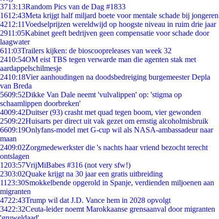
37
13:13
Random Pics van de Dag #1833
16
12:43
Meta krijgt half miljard boete voor mentale schade bij jongeren
42
12:11
Voedselprijzen wereldwijd op hoogste niveau in ruim drie jaar
29
11:05
Kabinet geeft bedrijven geen compensatie voor schade door
laagwater
6
11:03
Trailers kijken: de bioscoopreleases van week 32
24
10:54
OM eist TBS tegen verwarde man die agenten stak met
aardappelschilmesje
24
10:18
Vier aanhoudingen na doodsbedreiging burgemeester Depla
van Breda
56
09:52
Dikke Van Dale neemt 'vulvalippen' op: 'stigma op
schaamlippen doorbreken'
40
09:42
Duitser (93) crasht met quad tegen boom, vier gewonden
25
09:22
Huisarts per direct uit vak gezet om ernstig alcoholmisbruik
66
09:19
Onlyfans-model met G-cup wil als NASA-ambassadeur naar
maan
24
09:02
Zorgmedewerkster die 's nachts haar vriend bezocht terecht
ontslagen
12
03:57
VrijMiBabes #316 (not very sfw!)
23
03:02
Quake krijgt na 30 jaar een gratis uitbreiding
11
23:30
Smokkelbende opgerold in Spanje, verdienden miljoenen aan
migranten
47
22:43
Trump wil dat J.D. Vance hem in 2028 opvolgt
34
22:32
Ceuta-leider noemt Marokkaanse grensaanval door migranten
'gruweldaad'