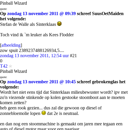
Pinball Wizard
quote:
Op
zondag 13 november 2011 @ 09:39
schreef SuusOetMaiden
het volgende:
Stefan de Walle als Sinterklaas
Toch vind ik `m leuker als Kees Flodder
[
afbeelding
]
zow spuit 2389237488126934,5....
zondag 13 november 2011, 12:54 uur
#21
0
T42
Pinball Wizard
quote:
Op
zondag 13 november 2011 @ 10:45
schreef gebrokenglas het
volgende:
Wordt het niet eens tijd dat Sinterklaas milieubewuster wordt? ipv met
zo'n viezende stinkende op kolen gestooke stoomboot aan te moeten
komen zetten?
heb geen rook gezien... dus zal die gewoon op diesel of
zonnebloemolie lopen
dat 2e is neutraal.
en dan nog een stoommachine is gemaakt om jaren mee tegaan een
auto of diesel motor maar voor een paarjaar.