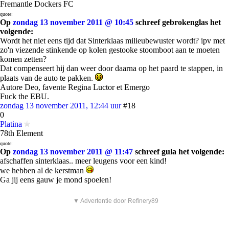
Fremantle Dockers FC
quote:
Op
zondag 13 november 2011 @ 10:45
schreef gebrokenglas het
volgende:
Wordt het niet eens tijd dat Sinterklaas milieubewuster wordt? ipv met
zo'n viezende stinkende op kolen gestooke stoomboot aan te moeten
komen zetten?
Dat compenseert hij dan weer door daarna op het paard te stappen, in
plaats van de auto te pakken.
Autore Deo, favente Regina Luctor et Emergo
Fuck the EBU.
zondag 13 november 2011, 12:44 uur
#18
0
Platina
78th Element
quote:
Op
zondag 13 november 2011 @ 11:47
schreef gula het volgende:
afschaffen sinterklaas.. meer leugens voor een kind!
we hebben al de kerstman
Ga jij eens gauw je mond spoelen!
▼ Advertentie door Refinery89