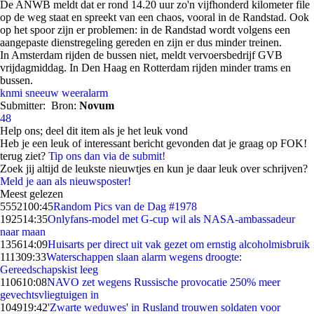
De ANWB meldt dat er rond 14.20 uur zo'n vijfhonderd kilometer file
op de weg staat en spreekt van een chaos, vooral in de Randstad. Ook
op het spoor zijn er problemen: in de Randstad wordt volgens een
aangepaste dienstregeling gereden en zijn er dus minder treinen.
In Amsterdam rijden de bussen niet, meldt vervoersbedrijf GVB
vrijdagmiddag. In Den Haag en Rotterdam rijden minder trams en
bussen.
knmi
sneeuw
weeralarm
Submitter:
Bron:
Novum
48
Help ons; deel dit item als je het leuk vond
Heb je een leuk of interessant bericht gevonden dat je graag op FOK!
terug ziet?
Tip ons dan via de submit!
Zoek jij altijd de leukste nieuwtjes en kun je daar leuk over schrijven?
Meld je aan als nieuwsposter!
Meest gelezen
55521
00:45
Random Pics van de Dag #1978
1925
14:35
Onlyfans-model met G-cup wil als NASA-ambassadeur
naar maan
1356
14:09
Huisarts per direct uit vak gezet om ernstig alcoholmisbruik
1113
09:33
Waterschappen slaan alarm wegens droogte:
Gereedschapskist leeg
1106
10:08
NAVO zet wegens Russische provocatie 250% meer
gevechtsvliegtuigen in
1049
19:42
'Zwarte weduwes' in Rusland trouwen soldaten voor