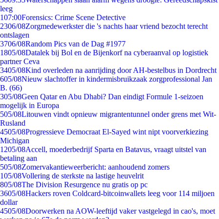
leeg
1
07:00
Forensics: Crime Scene Detective
23
06/08
Zorgmedewerkster die 's nachts haar vriend bezocht terecht
ontslagen
37
06/08
Random Pics van de Dag #1977
18
05/08
Datalek bij Bol en de Bijenkorf na cyberaanval op logistiek
partner Ceva
34
05/08
Kind overleden na aanrijding door AH-bestelbus in Dordrecht
6
05/08
Nieuw slachtoffer in kindermisbruikzaak zorgprofessional Jan
B. (66)
3
05/08
Geen Qatar en Abu Dhabi? Dan eindigt Formule 1-seizoen
mogelijk in Europa
5
05/08
Litouwen vindt opnieuw migrantentunnel onder grens met Wit-
Rusland
45
05/08
Progressieve Democraat El-Sayed wint nipt voorverkiezing
Michigan
12
05/08
Accell, moederbedrijf Sparta en Batavus, vraagt uitstel van
betaling aan
5
05/08
Zomervakantieweerbericht: aanhoudend zomers
1
05/08
Vollering de sterkste na lastige heuvelrit
8
05/08
The Division Resurgence nu gratis op pc
36
05/08
Hackers roven Coldcard-bitcoinwallets leeg voor 114 miljoen
dollar
45
05/08
Doorwerken na AOW-leeftijd vaker vastgelegd in cao's, moet