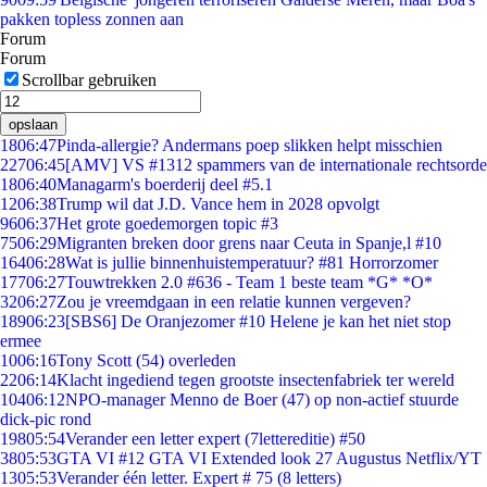
pakken topless zonnen aan
Forum
Forum
Scrollbar gebruiken
opslaan
18
06:47
Pinda-allergie? Andermans poep slikken helpt misschien
227
06:45
[AMV] VS #1312 spammers van de internationale rechtsorde
18
06:40
Managarm's boerderij deel #5.1
12
06:38
Trump wil dat J.D. Vance hem in 2028 opvolgt
96
06:37
Het grote goedemorgen topic #3
75
06:29
Migranten breken door grens naar Ceuta in Spanje,l #10
164
06:28
Wat is jullie binnenhuistemperatuur? #81 Horrorzomer
177
06:27
Touwtrekken 2.0 #636 - Team 1 beste team *G* *O*
32
06:27
Zou je vreemdgaan in een relatie kunnen vergeven?
189
06:23
[SBS6] De Oranjezomer #10 Helene je kan het niet stop
ermee
10
06:16
Tony Scott (54) overleden
22
06:14
Klacht ingediend tegen grootste insectenfabriek ter wereld
104
06:12
NPO-manager Menno de Boer (47) op non-actief stuurde
dick-pic rond
198
05:54
Verander een letter expert (7lettereditie) #50
38
05:53
GTA VI #12 GTA VI Extended look 27 Augustus Netflix/YT
13
05:53
Verander één letter. Expert # 75 (8 letters)