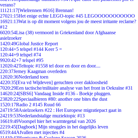
verano?
111
21:17
[Wielrennen #616] Brennan!
270
21:15
Het enige echte LEGO-topic #45 LEGOOOOOOOOOOO
169
21:13
Wat is op dit moment volgens jou de meest irritante reclame?
#12
60
20:54
Lisa (38) vermoord in Griekenland door Afghaanse
asielzoeker
14
20:49
Global Justice Report
1
20:44
+5 telspel #144 Keer 5 =
1
20:44
+9 telspel #74
99
20:42
+7 telspel #95
120
20:42
Teltopic #1558 tel door en door en door....
2
20:37
Jerney Kaagman overleden
120
20:36
Nederland toen
42
20:35
[Eva vd Wijdeven] geruchten over dakloosheid
70
20:29
Een tactische/militaire analyse van het front in Oekraïne #31
146
20:24
[SBS6] Vandaag Inside #136 - Boekje pluggen.
238
20:22
Speciaalbieren #80: another one bites the dust
15
20:17
Radio 2 #145 Ruud 66
247
19:58
Asielzoekers #22 : Het Europese migratiepact gaat in
242
19:53
Nederlandstalige muziektopic #13
166
19:49
Voorspel hier het warmtegetal van 2026
22
19:45
[Dagboek] Mijn struggles in het dagelijks leven
65
19:44
Afvallen met injecties #4
114
19:43
Hurricane & Cyclone Season 2026