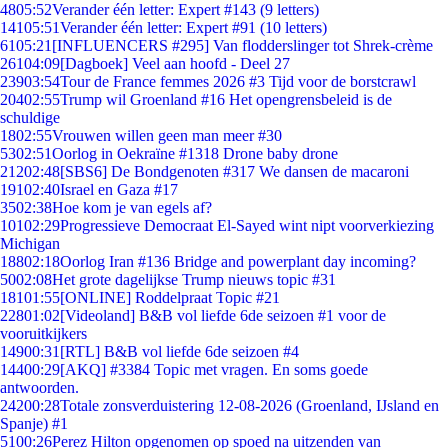
48
05:52
Verander één letter: Expert #143 (9 letters)
141
05:51
Verander één letter: Expert #91 (10 letters)
61
05:21
[INFLUENCERS #295] Van flodderslinger tot Shrek-crème
261
04:09
[Dagboek] Veel aan hoofd - Deel 27
239
03:54
Tour de France femmes 2026 #3 Tijd voor de borstcrawl
204
02:55
Trump wil Groenland #16 Het opengrensbeleid is de
schuldige
18
02:55
Vrouwen willen geen man meer #30
53
02:51
Oorlog in Oekraïne #1318 Drone baby drone
212
02:48
[SBS6] De Bondgenoten #317 We dansen de macaroni
191
02:40
Israel en Gaza #17
35
02:38
Hoe kom je van egels af?
101
02:29
Progressieve Democraat El-Sayed wint nipt voorverkiezing
Michigan
188
02:18
Oorlog Iran #136 Bridge and powerplant day incoming?
50
02:08
Het grote dagelijkse Trump nieuws topic #31
181
01:55
[ONLINE] Roddelpraat Topic #21
228
01:02
[Videoland] B&B vol liefde 6de seizoen #1 voor de
vooruitkijkers
149
00:31
[RTL] B&B vol liefde 6de seizoen #4
144
00:29
[AKQ] #3384 Topic met vragen. En soms goede
antwoorden.
242
00:28
Totale zonsverduistering 12-08-2026 (Groenland, IJsland en
Spanje) #1
51
00:26
Perez Hilton opgenomen op spoed na uitzenden van