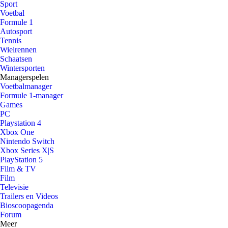
Sport
Voetbal
Formule 1
Autosport
Tennis
Wielrennen
Schaatsen
Wintersporten
Managerspelen
Voetbalmanager
Formule 1-manager
Games
PC
Playstation 4
Xbox One
Nintendo Switch
Xbox Series X|S
PlayStation 5
Film & TV
Film
Televisie
Trailers en Videos
Bioscoopagenda
Forum
Meer