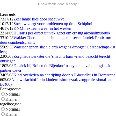
▼ Advertentie door Refinery89
Lees ook
73
17/12
Zeer lange files door sneeuwval
10
17/12
Sneeuw zorgt voor problemen op druk Schiphol
46
17/12
KNMI: extreem weer in het westen
22
14:09
Huisarts per direct uit vak gezet om ernstig alcoholmisbruik
33
10:28
Wakker Dier dient klacht in tegen insectenfabriek Protix om
duurzaamheidsclaims
55
09:33
Waterschappen slaan alarm wegens droogte: Gereedschapskist
leeg
23
06/08
Zorgmedewerkster die 's nachts haar vriend bezocht terecht
ontslagen
18
05/08
Datalek bij Bol en de Bijenkorf na cyberaanval op logistiek
partner Ceva
34
05/08
Kind overleden na aanrijding door AH-bestelbus in Dordrecht
6
05/08
Nieuw slachtoffer in kindermisbruikzaak zorgprofessional Jan
B. (66)
Font-grootte:
Normaal
Kleiner
regelhoogte :
Normaal
Kleiner