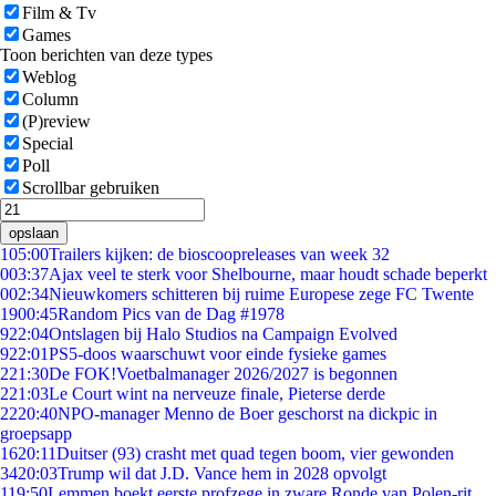
Film & Tv
Games
Toon berichten van deze types
Weblog
Column
(P)review
Special
Poll
Scrollbar gebruiken
opslaan
1
05:00
Trailers kijken: de bioscoopreleases van week 32
0
03:37
Ajax veel te sterk voor Shelbourne, maar houdt schade beperkt
0
02:34
Nieuwkomers schitteren bij ruime Europese zege FC Twente
19
00:45
Random Pics van de Dag #1978
9
22:04
Ontslagen bij Halo Studios na Campaign Evolved
9
22:01
PS5-doos waarschuwt voor einde fysieke games
2
21:30
De FOK!Voetbalmanager 2026/2027 is begonnen
2
21:03
Le Court wint na nerveuze finale, Pieterse derde
22
20:40
NPO-manager Menno de Boer geschorst na dickpic in
groepsapp
16
20:11
Duitser (93) crasht met quad tegen boom, vier gewonden
34
20:03
Trump wil dat J.D. Vance hem in 2028 opvolgt
1
19:50
Lemmen boekt eerste profzege in zware Ronde van Polen-rit