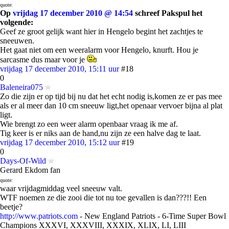
quote:
Op
vrijdag 17 december 2010 @ 14:54
schreef Pakspul het
volgende:
Geef ze groot gelijk want hier in Hengelo begint het zachtjes te
sneeuwen.
Het gaat niet om een weeralarm voor Hengelo, knurft. Hou je
sarcasme dus maar voor je
vrijdag 17 december 2010, 15:11 uur
#18
0
Baleneira075
Zo die zijn er op tijd bij nu dat het echt nodig is,komen ze er pas mee
als er al meer dan 10 cm sneeuw ligt,het openaar vervoer bijna al plat
ligt.
Wie brengt zo een weer alarm openbaar vraag ik me af.
Tig keer is er niks aan de hand,nu zijn ze een halve dag te laat.
vrijdag 17 december 2010, 15:12 uur
#19
0
Days-Of-Wild
Gerard Ekdom fan
quote:
waar vrijdagmiddag veel sneeuw valt.
WTF noemen ze die zooi die tot nu toe gevallen is dan???!! Een
beetje?
http://www.patriots.com
- New England Patriots - 6-Time Super Bowl
Champions XXXVI, XXXVIII, XXXIX, XLIX, LI, LIII