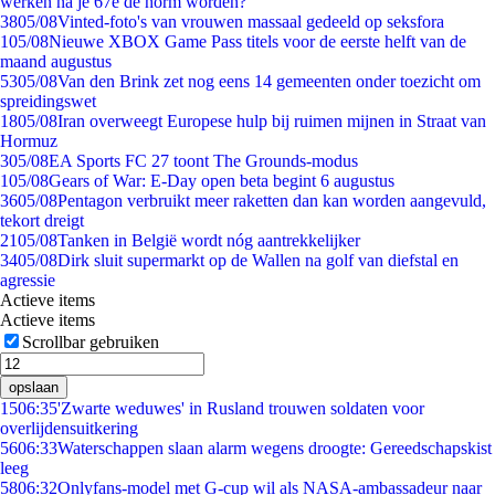
werken na je 67e de norm worden?
38
05/08
Vinted-foto's van vrouwen massaal gedeeld op seksfora
1
05/08
Nieuwe XBOX Game Pass titels voor de eerste helft van de
maand augustus
53
05/08
Van den Brink zet nog eens 14 gemeenten onder toezicht om
spreidingswet
18
05/08
Iran overweegt Europese hulp bij ruimen mijnen in Straat van
Hormuz
3
05/08
EA Sports FC 27 toont The Grounds-modus
1
05/08
Gears of War: E-Day open beta begint 6 augustus
36
05/08
Pentagon verbruikt meer raketten dan kan worden aangevuld,
tekort dreigt
21
05/08
Tanken in België wordt nóg aantrekkelijker
34
05/08
Dirk sluit supermarkt op de Wallen na golf van diefstal en
agressie
Actieve items
Actieve items
Scrollbar gebruiken
opslaan
15
06:35
'Zwarte weduwes' in Rusland trouwen soldaten voor
overlijdensuitkering
56
06:33
Waterschappen slaan alarm wegens droogte: Gereedschapskist
leeg
58
06:32
Onlyfans-model met G-cup wil als NASA-ambassadeur naar