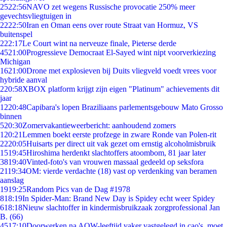
25
22:56
NAVO zet wegens Russische provocatie 250% meer
gevechtsvliegtuigen in
22
22:50
Iran en Oman eens over route Straat van Hormuz, VS
buitenspel
2
22:17
Le Court wint na nerveuze finale, Pieterse derde
45
21:00
Progressieve Democraat El-Sayed wint nipt voorverkiezing
Michigan
16
21:00
Drone met explosieven bij Duits vliegveld voedt vrees voor
hybride aanval
2
20:58
XBOX platform krijgt zijn eigen "Platinum" achievements dit
jaar
12
20:48
Capibara's lopen Braziliaans parlementsgebouw Mato Grosso
binnen
5
20:30
Zomervakantieweerbericht: aanhoudend zomers
1
20:21
Lemmen boekt eerste profzege in zware Ronde van Polen-rit
22
20:05
Huisarts per direct uit vak gezet om ernstig alcoholmisbruik
15
19:45
Hiroshima herdenkt slachtoffers atoombom, 81 jaar later
38
19:40
Vinted-foto's van vrouwen massaal gedeeld op seksfora
21
19:34
OM: vierde verdachte (18) vast op verdenking van beramen
aanslag
19
19:25
Random Pics van de Dag #1978
8
18:19
In Spider-Man: Brand New Day is Spidey echt weer Spidey
6
18:18
Nieuw slachtoffer in kindermisbruikzaak zorgprofessional Jan
B. (66)
45
17:10
Doorwerken na AOW-leeftijd vaker vastgelegd in cao's, moet