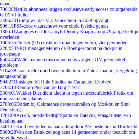
maan
7
06:28
Netflix-abonnees krijgen exclusieve early access tot uitgebreide
GTA VI trailer
34
06:20
Trump wil dat J.D. Vance hem in 2028 opvolgt
9
06:19
PS5-doos waarschuwt voor einde fysieke games
13
06:11
Zangeres en Idols-jurylid Jerney Kaagman op 79-jarige leeftijd
overleden
16
05:35
Duitser (93) crasht met quad tegen boom, vier gewonden
22
04:53
NPO-manager Menno de Boer geschorst na dickpic in
groepsapp
85
04:44
'Witte' mannen discrimineren is volgens OM geen enkel
probleem
51
04:38
Israël meldt dood twee militairen in Zuid-Libanon, vergelding
aangekondigd
9
04:27
Ontslagen bij Halo Studios na Campaign Evolved
37
04:13
Random Pics van de Dag #1977
33
04:01
Wakker Dier dient klacht in tegen insectenfabriek Protix om
duurzaamheidsclaims
27
03:06
Doden bij Oekraïense droneaanvallen op Moskou en Sint-
Petersburg
12
01:08
Accell, moederbedrijf Sparta en Batavus, vraagt uitstel van
betaling aan
34
01:01
Kind overleden na aanrijding door AH-bestelbus in Dordrecht
53
00:28
Van den Brink zet nog eens 14 gemeenten onder toezicht om
spreidingswet