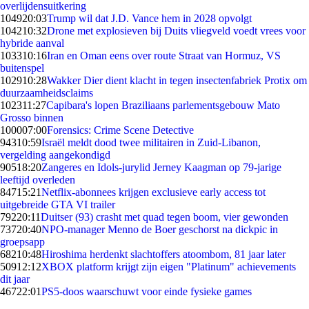
overlijdensuitkering
1049
20:03
Trump wil dat J.D. Vance hem in 2028 opvolgt
1042
10:32
Drone met explosieven bij Duits vliegveld voedt vrees voor
hybride aanval
1033
10:16
Iran en Oman eens over route Straat van Hormuz, VS
buitenspel
1029
10:28
Wakker Dier dient klacht in tegen insectenfabriek Protix om
duurzaamheidsclaims
1023
11:27
Capibara's lopen Braziliaans parlementsgebouw Mato
Grosso binnen
1000
07:00
Forensics: Crime Scene Detective
943
10:59
Israël meldt dood twee militairen in Zuid-Libanon,
vergelding aangekondigd
905
18:20
Zangeres en Idols-jurylid Jerney Kaagman op 79-jarige
leeftijd overleden
847
15:21
Netflix-abonnees krijgen exclusieve early access tot
uitgebreide GTA VI trailer
792
20:11
Duitser (93) crasht met quad tegen boom, vier gewonden
737
20:40
NPO-manager Menno de Boer geschorst na dickpic in
groepsapp
682
10:48
Hiroshima herdenkt slachtoffers atoombom, 81 jaar later
509
12:12
XBOX platform krijgt zijn eigen "Platinum" achievements
dit jaar
467
22:01
PS5-doos waarschuwt voor einde fysieke games