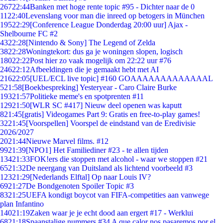
267
22:44
Banken met hoge rente topic #95 - Dichter naar de 0
11
22:40
Levenslang voor man die inreed op betogers in München
195
22:29
[Conference League Donderdag 20:00 uur] Ajax -
Shelbourne FC #2
43
22:28
[Nintendo & Sony] The Legend of Zelda
38
22:28
Woningtekort: dus ga je woningen slopen, logisch
180
22:22
Post hier zo vaak mogelijk om 22:22 uur #76
246
22:12
Afbeeldingen die je gemaakt hebt met AI
216
22:05
[UEL/ECL live topic] #160 GOAAAAAAAAAAAAAL
5
21:58
[Boekbespreking] Yesteryear - Caro Claire Burke
193
21:57
Politieke meme's en spotprenten #11
129
21:50
[WLR SC #417] Nieuw deel openen was kaputt
8
21:45
[gratis] Videogames Part 9: Gratis en free-to-play games!
32
21:45
[Voorspellen] Voorspel de eindstand van de Eredivisie
2026/2027
20
21:44
Nieuwe Marvel films. #12
99
21:39
[NPO1] Het Familiediner #23 - te allen tijden
134
21:33
FOK!ers die stoppen met alcohol - waar we stoppen #21
65
21:32
De neergang van Duitsland als lichtend voorbeeld #3
123
21:29
[Nederlands Elftal] Op naar Louis IV?
69
21:27
De Bondgenoten Spoiler Topic #3
83
21:25
UEFA kondigt boycot van FIFA-competities aan vanwege
plan Infantino
140
21:19
Zaken waar je je echt dood aan ergert #17 - Werklui
68
21:18
Spaanstalige nummers #34 A que calor nos pasaremos por el