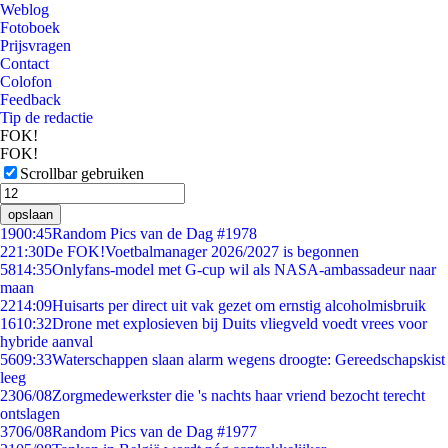
Weblog
Fotoboek
Prijsvragen
Contact
Colofon
Feedback
Tip de redactie
FOK!
FOK!
Scrollbar gebruiken
opslaan
19
00:45
Random Pics van de Dag #1978
2
21:30
De FOK!Voetbalmanager 2026/2027 is begonnen
58
14:35
Onlyfans-model met G-cup wil als NASA-ambassadeur naar
maan
22
14:09
Huisarts per direct uit vak gezet om ernstig alcoholmisbruik
16
10:32
Drone met explosieven bij Duits vliegveld voedt vrees voor
hybride aanval
56
09:33
Waterschappen slaan alarm wegens droogte: Gereedschapskist
leeg
23
06/08
Zorgmedewerkster die 's nachts haar vriend bezocht terecht
ontslagen
37
06/08
Random Pics van de Dag #1977