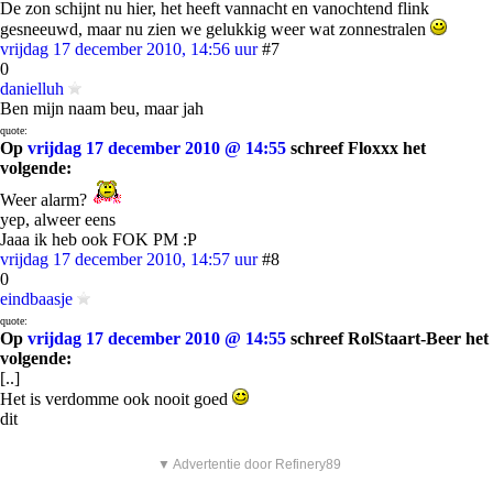
De zon schijnt nu hier, het heeft vannacht en vanochtend flink
gesneeuwd, maar nu zien we gelukkig weer wat zonnestralen
vrijdag 17 december 2010, 14:56 uur
#7
0
danielluh
Ben mijn naam beu, maar jah
quote:
Op
vrijdag 17 december 2010 @ 14:55
schreef Floxxx het
volgende:
Weer alarm?
yep, alweer eens
Jaaa ik heb ook FOK PM :P
vrijdag 17 december 2010, 14:57 uur
#8
0
eindbaasje
quote:
Op
vrijdag 17 december 2010 @ 14:55
schreef RolStaart-Beer het
volgende:
[..]
Het is verdomme ook nooit goed
dit
▼ Advertentie door Refinery89