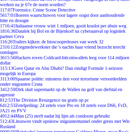
werken na je 67e de norm worden?
1
17:07
Forensics: Crime Scene Detective
56
17:01
Boeren waarschuwen voor lagere oogst door aanhoudende
hitte en droogte
17
16:41
Italiaanse vrouw wint 1 miljoen, gooit kraslot per abuis weg
18
16:36
Datalek bij Bol en de Bijenkorf na cyberaanval op logistiek
partner Ceva
1
16:26
Trailers kijken: de bioscoopreleases van week 32
23
16:12
Zorgmedewerkster die 's nachts haar vriend bezocht terecht
ontslagen
36
15:56
Hackers roven Coldcard-bitcoinwallets leeg voor 114 miljoen
dollar
3
15:13
Geen Qatar en Abu Dhabi? Dan eindigt Formule 1-seizoen
mogelijk in Europa
31
13:00
Spaanse politie: minstens tien voor terrorisme veroordeelden
onder migranten Ceuta
34
12:59
Dirk sluit supermarkt op de Wallen na golf van diefstal en
agressie
8
12:53
The Division Resurgence nu gratis op pc
64
12:53
Zetelpeiling: 24 zetels voor Pro en 18 zetels voor D66, FvD,
JA21 en PVV
49
12:44
Man (25) sterft nadat hij lijm als condoom gebruikt
5
12:43
Litouwen vindt opnieuw migrantentunnel onder grens met Wit-
Rusland
90
09:59
'Belgische' jongeren terroriseren Galderse Meren, maar Boa's