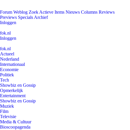
Forum
Weblog
Zoek
Actieve Items
Nieuws
Columns
Reviews
Previews
Specials
Archief
Inloggen
fok.nl
Inloggen
fok.nl
Actueel
Nederland
Internationaal
Economie
Politiek
Tech
Showbiz en Gossip
Opmerkelijk
Entertainment
Showbiz en Gossip
Muziek
Film
Televisie
Media & Cultuur
Bioscoopagenda