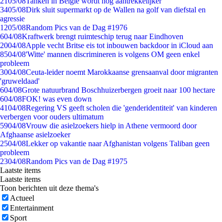
21
05/08
Tanken in België wordt nóg aantrekkelijker
34
05/08
Dirk sluit supermarkt op de Wallen na golf van diefstal en
agressie
12
05/08
Random Pics van de Dag #1976
6
04/08
Kraftwerk brengt ruimteschip terug naar Eindhoven
20
04/08
Apple vecht Britse eis tot inbouwen backdoor in iCloud aan
85
04/08
'Witte' mannen discrimineren is volgens OM geen enkel
probleem
30
04/08
Ceuta-leider noemt Marokkaanse grensaanval door migranten
'gruweldaad'
6
04/08
Grote natuurbrand Boschhuizerbergen groeit naar 100 hectare
6
04/08
FOK! was even down
41
04/08
Regering VS geeft scholen die 'genderidentiteit' van kinderen
verbergen voor ouders ultimatum
59
04/08
Vrouw die asielzoekers hielp in Athene vermoord door
Afghaanse asielzoeker
25
04/08
Lekker op vakantie naar Afghanistan volgens Taliban geen
probleem
23
04/08
Random Pics van de Dag #1975
Laatste items
Laatste items
Toon berichten uit deze thema's
Actueel
Entertainment
Sport