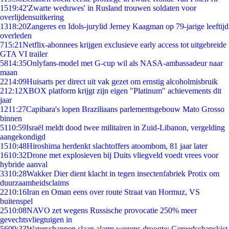
15
19:42
'Zwarte weduwes' in Rusland trouwen soldaten voor
overlijdensuitkering
13
18:20
Zangeres en Idols-jurylid Jerney Kaagman op 79-jarige leeftijd
overleden
7
15:21
Netflix-abonnees krijgen exclusieve early access tot uitgebreide
GTA VI trailer
58
14:35
Onlyfans-model met G-cup wil als NASA-ambassadeur naar
maan
22
14:09
Huisarts per direct uit vak gezet om ernstig alcoholmisbruik
2
12:12
XBOX platform krijgt zijn eigen "Platinum" achievements dit
jaar
12
11:27
Capibara's lopen Braziliaans parlementsgebouw Mato Grosso
binnen
51
10:59
Israël meldt dood twee militairen in Zuid-Libanon, vergelding
aangekondigd
15
10:48
Hiroshima herdenkt slachtoffers atoombom, 81 jaar later
16
10:32
Drone met explosieven bij Duits vliegveld voedt vrees voor
hybride aanval
33
10:28
Wakker Dier dient klacht in tegen insectenfabriek Protix om
duurzaamheidsclaims
22
10:16
Iran en Oman eens over route Straat van Hormuz, VS
buitenspel
25
10:08
NAVO zet wegens Russische provocatie 250% meer
gevechtsvliegtuigen in
56
09:33
Waterschappen slaan alarm wegens droogte: Gereedschapskist