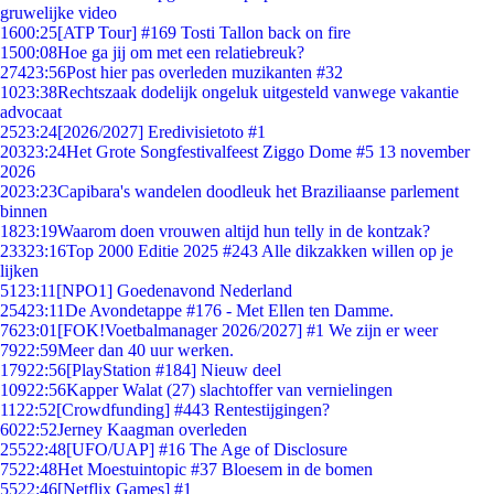
gruwelijke video
16
00:25
[ATP Tour] #169 Tosti Tallon back on fire
15
00:08
Hoe ga jij om met een relatiebreuk?
274
23:56
Post hier pas overleden muzikanten #32
10
23:38
Rechtszaak dodelijk ongeluk uitgesteld vanwege vakantie
advocaat
25
23:24
[2026/2027] Eredivisietoto #1
203
23:24
Het Grote Songfestivalfeest Ziggo Dome #5 13 november
2026
20
23:23
Capibara's wandelen doodleuk het Braziliaanse parlement
binnen
18
23:19
Waarom doen vrouwen altijd hun telly in de kontzak?
233
23:16
Top 2000 Editie 2025 #243 Alle dikzakken willen op je
lijken
51
23:11
[NPO1] Goedenavond Nederland
254
23:11
De Avondetappe #176 - Met Ellen ten Damme.
76
23:01
[FOK!Voetbalmanager 2026/2027] #1 We zijn er weer
79
22:59
Meer dan 40 uur werken.
179
22:56
[PlayStation #184] Nieuw deel
109
22:56
Kapper Walat (27) slachtoffer van vernielingen
11
22:52
[Crowdfunding] #443 Rentestijgingen?
60
22:52
Jerney Kaagman overleden
255
22:48
[UFO/UAP] #16 The Age of Disclosure
75
22:48
Het Moestuintopic #37 Bloesem in de bomen
55
22:46
[Netflix Games] #1