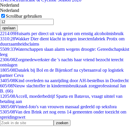
Nederland
Nederland
Scrollbar gebruiken
opslaan
22
14:09
Huisarts per direct uit vak gezet om ernstig alcoholmisbruik
33
10:28
Wakker Dier dient klacht in tegen insectenfabriek Protix om
duurzaamheidsclaims
55
09:33
Waterschappen slaan alarm wegens droogte: Gereedschapskist
leeg
23
06/08
Zorgmedewerkster die 's nachts haar vriend bezocht terecht
ontslagen
18
05/08
Datalek bij Bol en de Bijenkorf na cyberaanval op logistiek
partner Ceva
34
05/08
Kind overleden na aanrijding door AH-bestelbus in Dordrecht
6
05/08
Nieuw slachtoffer in kindermisbruikzaak zorgprofessional Jan
B. (66)
12
05/08
Accell, moederbedrijf Sparta en Batavus, vraagt uitstel van
betaling aan
38
05/08
Vinted-foto's van vrouwen massaal gedeeld op seksfora
53
05/08
Van den Brink zet nog eens 14 gemeenten onder toezicht om
spreidingswet