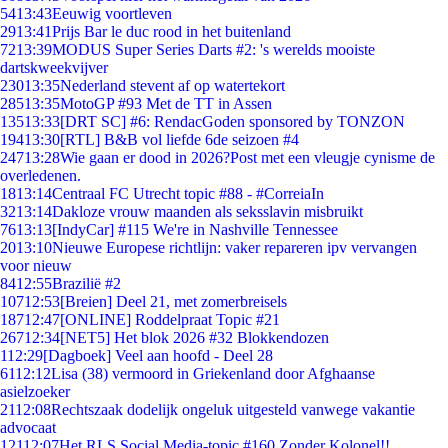
54
13:43
Eeuwig voortleven
29
13:41
Prijs Bar le duc rood in het buitenland
72
13:39
MODUS Super Series Darts #2: 's werelds mooiste
dartskweekvijver
230
13:35
Nederland stevent af op watertekort
285
13:35
MotoGP #93 Met de TT in Assen
135
13:33
[DRT SC] #6: RendacGoden sponsored by TONZON
194
13:30
[RTL] B&B vol liefde 6de seizoen #4
247
13:28
Wie gaan er dood in 2026?Post met een vleugje cynisme de
overledenen.
18
13:14
Centraal FC Utrecht topic #88 - #CorreiaIn
32
13:14
Dakloze vrouw maanden als seksslavin misbruikt
76
13:13
[IndyCar] #115 We're in Nashville Tennessee
20
13:10
Nieuwe Europese richtlijn: vaker repareren ipv vervangen
voor nieuw
84
12:55
Brazilië #2
107
12:53
[Breien] Deel 21, met zomerbreisels
187
12:47
[ONLINE] Roddelpraat Topic #21
267
12:34
[NET5] Het blok 2026 #32 Blokkendozen
1
12:29
[Dagboek] Veel aan hoofd - Deel 28
61
12:12
Lisa (38) vermoord in Griekenland door Afghaanse
asielzoeker
21
12:08
Rechtszaak dodelijk ongeluk uitgesteld vanwege vakantie
advocaat
121
12:07
Het RLS Social Media-topic #160 Zonder Kolonel!!