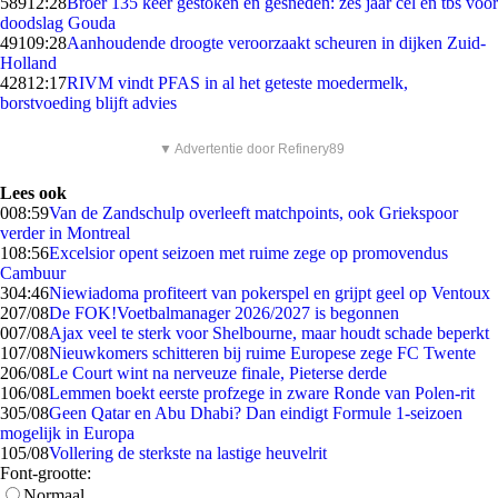
589
12:28
Broer 135 keer gestoken en gesneden: zes jaar cel en tbs voor
doodslag Gouda
491
09:28
Aanhoudende droogte veroorzaakt scheuren in dijken Zuid-
Holland
428
12:17
RIVM vindt PFAS in al het geteste moedermelk,
borstvoeding blijft advies
▼ Advertentie door Refinery89
Lees ook
0
08:59
Van de Zandschulp overleeft matchpoints, ook Griekspoor
verder in Montreal
1
08:56
Excelsior opent seizoen met ruime zege op promovendus
Cambuur
3
04:46
Niewiadoma profiteert van pokerspel en grijpt geel op Ventoux
2
07/08
De FOK!Voetbalmanager 2026/2027 is begonnen
0
07/08
Ajax veel te sterk voor Shelbourne, maar houdt schade beperkt
1
07/08
Nieuwkomers schitteren bij ruime Europese zege FC Twente
2
06/08
Le Court wint na nerveuze finale, Pieterse derde
1
06/08
Lemmen boekt eerste profzege in zware Ronde van Polen-rit
3
05/08
Geen Qatar en Abu Dhabi? Dan eindigt Formule 1-seizoen
mogelijk in Europa
1
05/08
Vollering de sterkste na lastige heuvelrit
Font-grootte:
Normaal