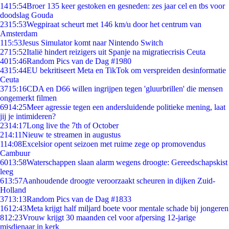
14
15:54
Broer 135 keer gestoken en gesneden: zes jaar cel en tbs voor
doodslag Gouda
23
15:53
Wegpiraat scheurt met 146 km/u door het centrum van
Amsterdam
1
15:53
Jesus Simulator komt naar Nintendo Switch
27
15:52
Italië hindert reizigers uit Spanje na migratiecrisis Ceuta
40
15:46
Random Pics van de Dag #1980
43
15:44
EU bekritiseert Meta en TikTok om verspreiden desinformatie
Ceuta
37
15:16
CDA en D66 willen ingrijpen tegen 'gluurbrillen' die mensen
ongemerkt filmen
69
14:25
Meer agressie tegen een andersluidende politieke mening, laat
jij je intimideren?
23
14:17
Long live the 7th of October
2
14:11
Nieuw te streamen in augustus
1
14:08
Excelsior opent seizoen met ruime zege op promovendus
Cambuur
60
13:58
Waterschappen slaan alarm wegens droogte: Gereedschapskist
leeg
6
13:57
Aanhoudende droogte veroorzaakt scheuren in dijken Zuid-
Holland
37
13:13
Random Pics van de Dag #1833
16
12:43
Meta krijgt half miljard boete voor mentale schade bij jongeren
8
12:23
Vrouw krijgt 30 maanden cel voor afpersing 12-jarige
misdienaar in kerk