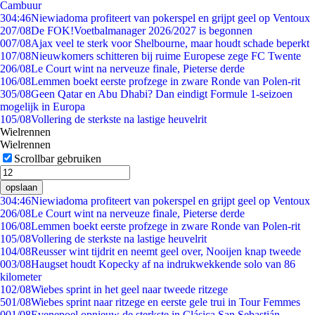
Cambuur
3
04:46
Niewiadoma profiteert van pokerspel en grijpt geel op Ventoux
2
07/08
De FOK!Voetbalmanager 2026/2027 is begonnen
0
07/08
Ajax veel te sterk voor Shelbourne, maar houdt schade beperkt
1
07/08
Nieuwkomers schitteren bij ruime Europese zege FC Twente
2
06/08
Le Court wint na nerveuze finale, Pieterse derde
1
06/08
Lemmen boekt eerste profzege in zware Ronde van Polen-rit
3
05/08
Geen Qatar en Abu Dhabi? Dan eindigt Formule 1-seizoen
mogelijk in Europa
1
05/08
Vollering de sterkste na lastige heuvelrit
Wielrennen
Wielrennen
Scrollbar gebruiken
opslaan
3
04:46
Niewiadoma profiteert van pokerspel en grijpt geel op Ventoux
2
06/08
Le Court wint na nerveuze finale, Pieterse derde
1
06/08
Lemmen boekt eerste profzege in zware Ronde van Polen-rit
1
05/08
Vollering de sterkste na lastige heuvelrit
1
04/08
Reusser wint tijdrit en neemt geel over, Nooijen knap tweede
0
03/08
Haugset houdt Kopecky af na indrukwekkende solo van 86
kilometer
1
02/08
Wiebes sprint in het geel naar tweede ritzege
5
01/08
Wiebes sprint naar ritzege en eerste gele trui in Tour Femmes
0
01/08
Evenepoel opnieuw de sterkste in Clásica San Sebastián