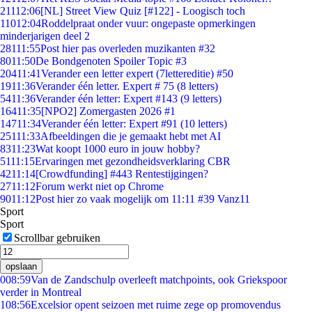
211
12:06
[NL] Street View Quiz [#122] - Loogisch toch
110
12:04
Roddelpraat onder vuur: ongepaste opmerkingen
minderjarigen deel 2
281
11:55
Post hier pas overleden muzikanten #32
80
11:50
De Bondgenoten Spoiler Topic #3
204
11:41
Verander een letter expert (7lettereditie) #50
19
11:36
Verander één letter. Expert # 75 (8 letters)
54
11:36
Verander één letter: Expert #143 (9 letters)
164
11:35
[NPO2] Zomergasten 2026 #1
147
11:34
Verander één letter: Expert #91 (10 letters)
251
11:33
Afbeeldingen die je gemaakt hebt met AI
83
11:23
Wat koopt 1000 euro in jouw hobby?
51
11:15
Ervaringen met gezondheidsverklaring CBR
42
11:14
[Crowdfunding] #443 Rentestijgingen?
27
11:12
Forum werkt niet op Chrome
90
11:12
Post hier zo vaak mogelijk om 11:11 #39 Vanz11
Sport
Sport
Scrollbar gebruiken
opslaan
0
08:59
Van de Zandschulp overleeft matchpoints, ook Griekspoor
verder in Montreal
1
08:56
Excelsior opent seizoen met ruime zege op promovendus