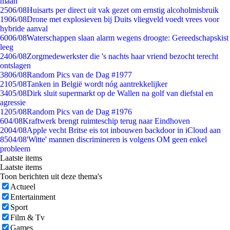
maan
25
06/08
Huisarts per direct uit vak gezet om ernstig alcoholmisbruik
19
06/08
Drone met explosieven bij Duits vliegveld voedt vrees voor
hybride aanval
60
06/08
Waterschappen slaan alarm wegens droogte: Gereedschapskist
leeg
24
06/08
Zorgmedewerkster die 's nachts haar vriend bezocht terecht
ontslagen
38
06/08
Random Pics van de Dag #1977
21
05/08
Tanken in België wordt nóg aantrekkelijker
34
05/08
Dirk sluit supermarkt op de Wallen na golf van diefstal en
agressie
12
05/08
Random Pics van de Dag #1976
6
04/08
Kraftwerk brengt ruimteschip terug naar Eindhoven
20
04/08
Apple vecht Britse eis tot inbouwen backdoor in iCloud aan
85
04/08
'Witte' mannen discrimineren is volgens OM geen enkel
probleem
Laatste items
Laatste items
Toon berichten uit deze thema's
Actueel
Entertainment
Sport
Film & Tv
Games