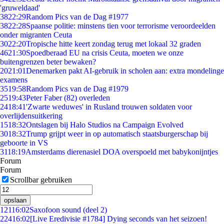
'gruweldaad'
38
22:29
Random Pics van de Dag #1977
38
22:28
Spaanse politie: minstens tien voor terrorisme veroordeelden
onder migranten Ceuta
30
22:20
Tropische hitte keert zondag terug met lokaal 32 graden
46
21:30
Spoedberaad EU na crisis Ceuta, moeten we onze
buitengrenzen beter bewaken?
20
21:01
Denemarken pakt AI-gebruik in scholen aan: extra mondelinge
examens
35
19:58
Random Pics van de Dag #1979
25
19:43
Peter Faber (82) overleden
24
18:41
'Zwarte weduwes' in Rusland trouwen soldaten voor
overlijdensuitkering
15
18:32
Ontslagen bij Halo Studios na Campaign Evolved
30
18:32
Trump grijpt weer in op automatisch staatsburgerschap bij
geboorte in VS
31
18:19
Amsterdams dierenasiel DOA overspoeld met babykonijntjes
Forum
Forum
Scrollbar gebruiken
opslaan
121
16:02
Saxofoon sound (deel 2)
224
16:02
[Live Eredivisie #1784] Dying seconds van het seizoen!