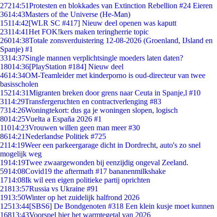
272
14:51
Protesten en blokkades van Extinction Rebellion #24 Eieren
36
14:43
Masters of the Universe (He-Man)
151
14:42
[WLR SC #417] Nieuw deel openen was kaputt
231
14:41
Het FOK!kers maken teringherrie topic
260
14:38
Totale zonsverduistering 12-08-2026 (Groenland, IJsland en
Spanje) #1
33
14:37
Single mannen verplichtsingle moeders laten daten?
180
14:36
[PlayStation #184] Nieuw deel
46
14:34
OM-Teamleider met kinderporno is oud-directeur van twee
basisscholen
152
14:31
Migranten breken door grens naar Ceuta in Spanje,l #10
31
14:29
Transfergeruchten en contractverlenging #83
73
14:26
Woningtekort: dus ga je woningen slopen, logisch
80
14:25
Vuelta a España 2026 #1
110
14:23
Vrouwen willen geen man meer #30
86
14:21
Nederlandse Politiek #725
21
14:19
Weer een parkeergarage dicht in Dordrecht, auto's zo snel
mogelijk weg
19
14:19
Twee zwaargewonden bij eenzijdig ongeval Zeeland.
59
14:08
Covid19 the aftermath #17 bananenmilkshake
17
14:08
Ik wil een eigen politieke partij oprichten
218
13:57
Russia vs Ukraine #91
19
13:50
Winter op het zuidelijk halfrond 2026
125
13:44
[SBS6] De Bondgenoten #318 Een klein kusje moet kunnen
168
13:43
Voorspel hier het warmtegetal van 2026