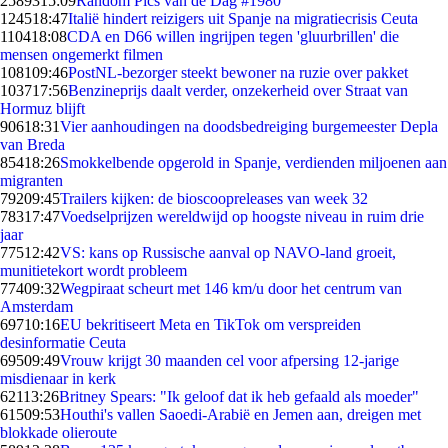
25893
15:09
Random Pics van de Dag #1980
1245
18:47
Italië hindert reizigers uit Spanje na migratiecrisis Ceuta
1104
18:08
CDA en D66 willen ingrijpen tegen 'gluurbrillen' die
mensen ongemerkt filmen
1081
09:46
PostNL-bezorger steekt bewoner na ruzie over pakket
1037
17:56
Benzineprijs daalt verder, onzekerheid over Straat van
Hormuz blijft
906
18:31
Vier aanhoudingen na doodsbedreiging burgemeester Depla
van Breda
854
18:26
Smokkelbende opgerold in Spanje, verdienden miljoenen aan
migranten
792
09:45
Trailers kijken: de bioscoopreleases van week 32
783
17:47
Voedselprijzen wereldwijd op hoogste niveau in ruim drie
jaar
775
12:42
VS: kans op Russische aanval op NAVO-land groeit,
munitietekort wordt probleem
774
09:32
Wegpiraat scheurt met 146 km/u door het centrum van
Amsterdam
697
10:16
EU bekritiseert Meta en TikTok om verspreiden
desinformatie Ceuta
695
09:49
Vrouw krijgt 30 maanden cel voor afpersing 12-jarige
misdienaar in kerk
621
13:26
Britney Spears: "Ik geloof dat ik heb gefaald als moeder"
615
09:53
Houthi's vallen Saoedi-Arabië en Jemen aan, dreigen met
blokkade olieroute