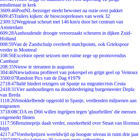
misdienaar in kerk
36
09:46
PostNL-bezorger steekt bewoner na ruzie over pakket
6
09:45
Trailers kijken: de bioscoopreleases van week 32
23
09:32
Wegpiraat scheurt met 146 km/u door het centrum van
Amsterdam
6
09:28
Aanhoudende droogte veroorzaakt scheuren in dijken Zuid-
Holland
0
08:59
Van de Zandschulp overleeft matchpoints, ook Griekspoor
verder in Montreal
1
08:56
Excelsior opent seizoen met ruime zege op promovendus
Cambuur
2
08:35
Nieuw te streamen in augustus
3
04:46
Niewiadoma profiteert van pokerspel en grijpt geel op Ventoux
35
00:07
Random Pics van de Dag #1979
27
18:47
Italië hindert reizigers uit Spanje na migratiecrisis Ceuta
24
18:31
Vier aanhoudingen na doodsbedreiging burgemeester Depla
van Breda
11
18:26
Smokkelbende opgerold in Spanje, verdienden miljoenen aan
migranten
37
18:08
CDA en D66 willen ingrijpen tegen 'gluurbrillen' die mensen
ongemerkt filmen
11
17:56
Benzineprijs daalt verder, onzekerheid over Straat van Hormuz
blijft
42
17:47
Voedselprijzen wereldwijd op hoogste niveau in ruim drie jaar
23
07/08
Quake krijgt na 30 jaar een gratis uitbreiding