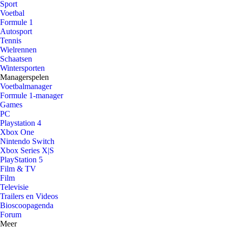
Sport
Voetbal
Formule 1
Autosport
Tennis
Wielrennen
Schaatsen
Wintersporten
Managerspelen
Voetbalmanager
Formule 1-manager
Games
PC
Playstation 4
Xbox One
Nintendo Switch
Xbox Series X|S
PlayStation 5
Film & TV
Film
Televisie
Trailers en Videos
Bioscoopagenda
Forum
Meer