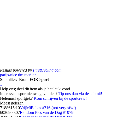
Results powered by
FirstCycling.com
parijs-nice
tim merlier
Submitter:
Bron:
FOK!sport
1
Help ons; deel dit item als je het leuk vond
Interessant sportnieuws gevonden?
Tip ons dan via de submit!
Helemaal sportgek?
Kom schrijven bij de sportcrew!
Meest gelezen
71886
15:10
VrijMiBabes #316 (not very sfw!)
60369
00:07
Random Pics van de Dag #1979