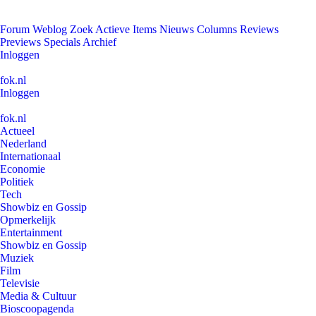
Forum
Weblog
Zoek
Actieve Items
Nieuws
Columns
Reviews
Previews
Specials
Archief
Inloggen
fok.nl
Inloggen
fok.nl
Actueel
Nederland
Internationaal
Economie
Politiek
Tech
Showbiz en Gossip
Opmerkelijk
Entertainment
Showbiz en Gossip
Muziek
Film
Televisie
Media & Cultuur
Bioscoopagenda