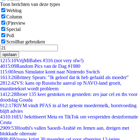
Toon berichten van deze types
Weblog
Column
(P)review
Special
Poll
Scrollbar gebruiken
opslaan
12
15:10
VrijMiBabes #316 (not very sfw!)
40
15:09
Random Pics van de Dag #1980
1
15:00
Jesus Simulator komt naar Nintendo Switch
16
13:26
Britney Spears: "Ik geloof dat ik heb gefaald als moeder"
28
12:42
VS: kans op Russische aanval op NAVO-land groeit,
munitietekort wordt probleem
14
12:28
Broer 135 keer gestoken en gesneden: zes jaar cel en tbs voor
doodslag Gouda
9
12:17
RIVM vindt PFAS in al het geteste moedermelk, borstvoeding
blijft advies
43
10:16
EU bekritiseert Meta en TikTok om verspreiden desinformatie
Ceuta
29
09:53
Houthi's vallen Saoedi-Arabië en Jemen aan, dreigen met
blokkade olieroute
8
09:49
Vrouw krijgt 30 maanden cel voor afpersing 12-jarige