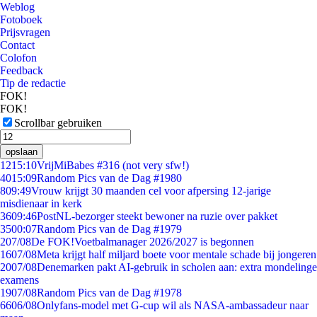
Weblog
Fotoboek
Prijsvragen
Contact
Colofon
Feedback
Tip de redactie
FOK!
FOK!
Scrollbar gebruiken
opslaan
12
15:10
VrijMiBabes #316 (not very sfw!)
40
15:09
Random Pics van de Dag #1980
8
09:49
Vrouw krijgt 30 maanden cel voor afpersing 12-jarige
misdienaar in kerk
36
09:46
PostNL-bezorger steekt bewoner na ruzie over pakket
35
00:07
Random Pics van de Dag #1979
2
07/08
De FOK!Voetbalmanager 2026/2027 is begonnen
16
07/08
Meta krijgt half miljard boete voor mentale schade bij jongeren
20
07/08
Denemarken pakt AI-gebruik in scholen aan: extra mondelinge
examens
19
07/08
Random Pics van de Dag #1978
66
06/08
Onlyfans-model met G-cup wil als NASA-ambassadeur naar