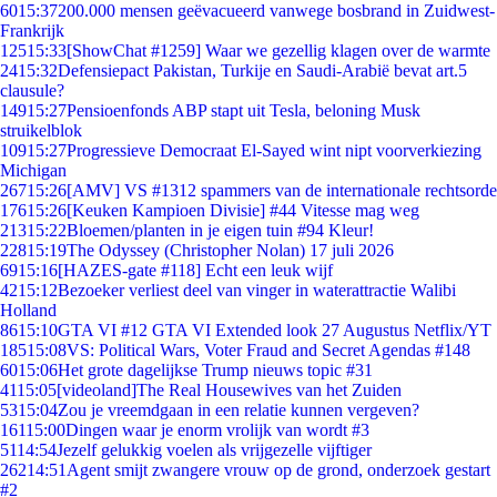
60
15:37
200.000 mensen geëvacueerd vanwege bosbrand in Zuidwest-
Frankrijk
125
15:33
[ShowChat #1259] Waar we gezellig klagen over de warmte
24
15:32
Defensiepact Pakistan, Turkije en Saudi-Arabië bevat art.5
clausule?
149
15:27
Pensioenfonds ABP stapt uit Tesla, beloning Musk
struikelblok
109
15:27
Progressieve Democraat El-Sayed wint nipt voorverkiezing
Michigan
267
15:26
[AMV] VS #1312 spammers van de internationale rechtsorde
176
15:26
[Keuken Kampioen Divisie] #44 Vitesse mag weg
213
15:22
Bloemen/planten in je eigen tuin #94 Kleur!
228
15:19
The Odyssey (Christopher Nolan) 17 juli 2026
69
15:16
[HAZES-gate #118] Echt een leuk wijf
42
15:12
Bezoeker verliest deel van vinger in waterattractie Walibi
Holland
86
15:10
GTA VI #12 GTA VI Extended look 27 Augustus Netflix/YT
185
15:08
VS: Political Wars, Voter Fraud and Secret Agendas #148
60
15:06
Het grote dagelijkse Trump nieuws topic #31
41
15:05
[videoland]The Real Housewives van het Zuiden
53
15:04
Zou je vreemdgaan in een relatie kunnen vergeven?
161
15:00
Dingen waar je enorm vrolijk van wordt #3
51
14:54
Jezelf gelukkig voelen als vrijgezelle vijftiger
262
14:51
Agent smijt zwangere vrouw op de grond, onderzoek gestart
#2