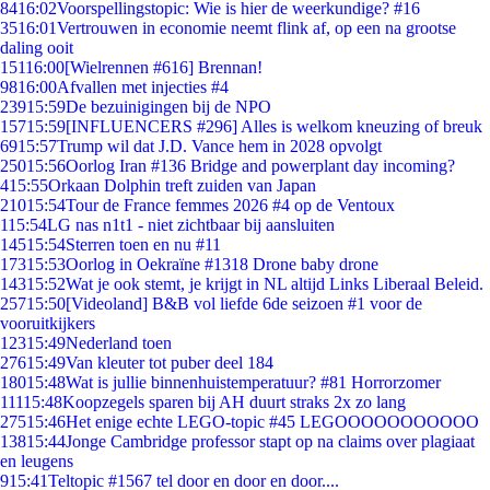
84
16:02
Voorspellingstopic: Wie is hier de weerkundige? #16
35
16:01
Vertrouwen in economie neemt flink af, op een na grootse
daling ooit
151
16:00
[Wielrennen #616] Brennan!
98
16:00
Afvallen met injecties #4
239
15:59
De bezuinigingen bij de NPO
157
15:59
[INFLUENCERS #296] Alles is welkom kneuzing of breuk
69
15:57
Trump wil dat J.D. Vance hem in 2028 opvolgt
250
15:56
Oorlog Iran #136 Bridge and powerplant day incoming?
4
15:55
Orkaan Dolphin treft zuiden van Japan
210
15:54
Tour de France femmes 2026 #4 op de Ventoux
1
15:54
LG nas n1t1 - niet zichtbaar bij aansluiten
145
15:54
Sterren toen en nu #11
173
15:53
Oorlog in Oekraïne #1318 Drone baby drone
143
15:52
Wat je ook stemt, je krijgt in NL altijd Links Liberaal Beleid.
257
15:50
[Videoland] B&B vol liefde 6de seizoen #1 voor de
vooruitkijkers
123
15:49
Nederland toen
276
15:49
Van kleuter tot puber deel 184
180
15:48
Wat is jullie binnenhuistemperatuur? #81 Horrorzomer
111
15:48
Koopzegels sparen bij AH duurt straks 2x zo lang
275
15:46
Het enige echte LEGO-topic #45 LEGOOOOOOOOOOO
138
15:44
Jonge Cambridge professor stapt op na claims over plagiaat
en leugens
9
15:41
Teltopic #1567 tel door en door en door....