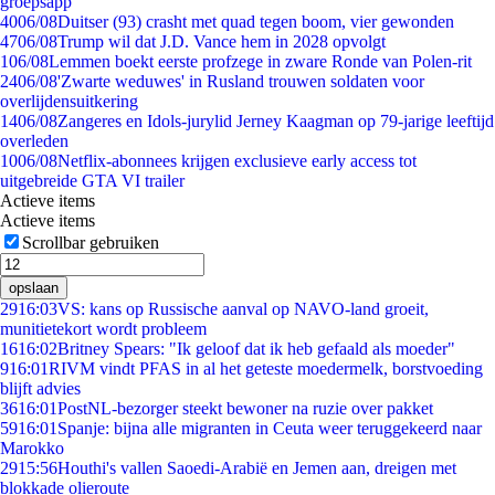
groepsapp
40
06/08
Duitser (93) crasht met quad tegen boom, vier gewonden
47
06/08
Trump wil dat J.D. Vance hem in 2028 opvolgt
1
06/08
Lemmen boekt eerste profzege in zware Ronde van Polen-rit
24
06/08
'Zwarte weduwes' in Rusland trouwen soldaten voor
overlijdensuitkering
14
06/08
Zangeres en Idols-jurylid Jerney Kaagman op 79-jarige leeftijd
overleden
10
06/08
Netflix-abonnees krijgen exclusieve early access tot
uitgebreide GTA VI trailer
Actieve items
Actieve items
Scrollbar gebruiken
opslaan
29
16:03
VS: kans op Russische aanval op NAVO-land groeit,
munitietekort wordt probleem
16
16:02
Britney Spears: "Ik geloof dat ik heb gefaald als moeder"
9
16:01
RIVM vindt PFAS in al het geteste moedermelk, borstvoeding
blijft advies
36
16:01
PostNL-bezorger steekt bewoner na ruzie over pakket
59
16:01
Spanje: bijna alle migranten in Ceuta weer teruggekeerd naar
Marokko
29
15:56
Houthi's vallen Saoedi-Arabië en Jemen aan, dreigen met
blokkade olieroute