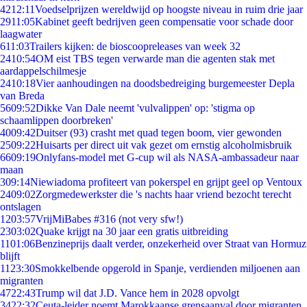
42
12:11
Voedselprijzen wereldwijd op hoogste niveau in ruim drie jaar
29
11:05
Kabinet geeft bedrijven geen compensatie voor schade door
laagwater
6
11:03
Trailers kijken: de bioscoopreleases van week 32
24
10:54
OM eist TBS tegen verwarde man die agenten stak met
aardappelschilmesje
24
10:18
Vier aanhoudingen na doodsbedreiging burgemeester Depla
van Breda
56
09:52
Dikke Van Dale neemt 'vulvalippen' op: 'stigma op
schaamlippen doorbreken'
40
09:42
Duitser (93) crasht met quad tegen boom, vier gewonden
25
09:22
Huisarts per direct uit vak gezet om ernstig alcoholmisbruik
66
09:19
Onlyfans-model met G-cup wil als NASA-ambassadeur naar
maan
3
09:14
Niewiadoma profiteert van pokerspel en grijpt geel op Ventoux
24
09:02
Zorgmedewerkster die 's nachts haar vriend bezocht terecht
ontslagen
12
03:57
VrijMiBabes #316 (not very sfw!)
23
03:02
Quake krijgt na 30 jaar een gratis uitbreiding
11
01:06
Benzineprijs daalt verder, onzekerheid over Straat van Hormuz
blijft
11
23:30
Smokkelbende opgerold in Spanje, verdienden miljoenen aan
migranten
47
22:43
Trump wil dat J.D. Vance hem in 2028 opvolgt
34
22:32
Ceuta-leider noemt Marokkaanse grensaanval door migranten