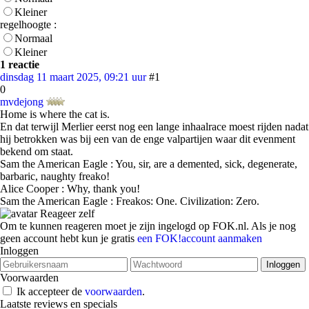
Kleiner
regelhoogte :
Normaal
Kleiner
1 reactie
dinsdag 11 maart 2025, 09:21 uur
#1
0
mvdejong
Home is where the cat is.
En dat terwijl Merlier eerst nog een lange inhaalrace moest rijden nadat
hij betrokken was bij een van de enge valpartijen waar dit evenment
bekend om staat.
Sam the American Eagle : You, sir, are a demented, sick, degenerate,
barbaric, naughty freako!
Alice Cooper : Why, thank you!
Sam the American Eagle : Freakos: One. Civilization: Zero.
Reageer zelf
Om te kunnen reageren moet je zijn ingelogd op FOK.nl. Als je nog
geen account hebt kun je gratis
een FOK!account aanmaken
Inloggen
Voorwaarden
Ik accepteer de
voorwaarden
.
Laatste reviews en specials