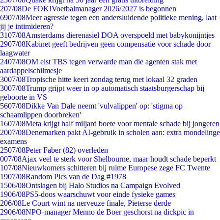
2
07/08
De FOK!Voetbalmanager 2026/2027 is begonnen
69
07/08
Meer agressie tegen een andersluidende politieke mening, laat
jij je intimideren?
31
07/08
Amsterdams dierenasiel DOA overspoeld met babykonijntjes
29
07/08
Kabinet geeft bedrijven geen compensatie voor schade door
laagwater
24
07/08
OM eist TBS tegen verwarde man die agenten stak met
aardappelschilmesje
30
07/08
Tropische hitte keert zondag terug met lokaal 32 graden
30
07/08
Trump grijpt weer in op automatisch staatsburgerschap bij
geboorte in VS
56
07/08
Dikke Van Dale neemt 'vulvalippen' op: 'stigma op
schaamlippen doorbreken'
16
07/08
Meta krijgt half miljard boete voor mentale schade bij jongeren
20
07/08
Denemarken pakt AI-gebruik in scholen aan: extra mondelinge
examens
25
07/08
Peter Faber (82) overleden
0
07/08
Ajax veel te sterk voor Shelbourne, maar houdt schade beperkt
1
07/08
Nieuwkomers schitteren bij ruime Europese zege FC Twente
19
07/08
Random Pics van de Dag #1978
15
06/08
Ontslagen bij Halo Studios na Campaign Evolved
19
06/08
PS5-doos waarschuwt voor einde fysieke games
2
06/08
Le Court wint na nerveuze finale, Pieterse derde
29
06/08
NPO-manager Menno de Boer geschorst na dickpic in