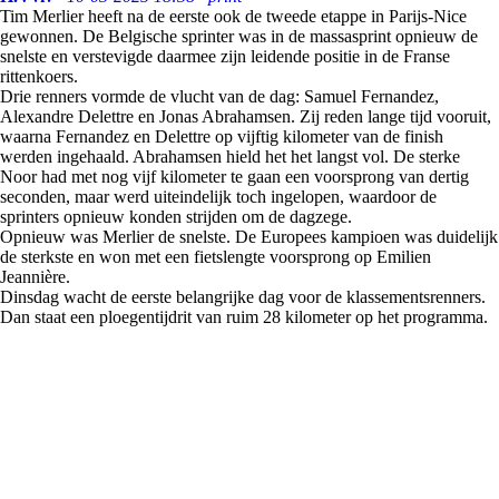
Tim Merlier heeft na de eerste ook de tweede etappe in Parijs-Nice
gewonnen. De Belgische sprinter was in de massasprint opnieuw de
snelste en verstevigde daarmee zijn leidende positie in de Franse
rittenkoers.
Drie renners vormde de vlucht van de dag: Samuel Fernandez,
Alexandre Delettre en Jonas Abrahamsen. Zij reden lange tijd vooruit,
waarna Fernandez en Delettre op vijftig kilometer van de finish
werden ingehaald. Abrahamsen hield het het langst vol. De sterke
Noor had met nog vijf kilometer te gaan een voorsprong van dertig
seconden, maar werd uiteindelijk toch ingelopen, waardoor de
sprinters opnieuw konden strijden om de dagzege.
Opnieuw was Merlier de snelste. De Europees kampioen was duidelijk
de sterkste en won met een fietslengte voorsprong op Emilien
Jeannière.
Dinsdag wacht de eerste belangrijke dag voor de klassementsrenners.
Dan staat een ploegentijdrit van ruim 28 kilometer op het programma.