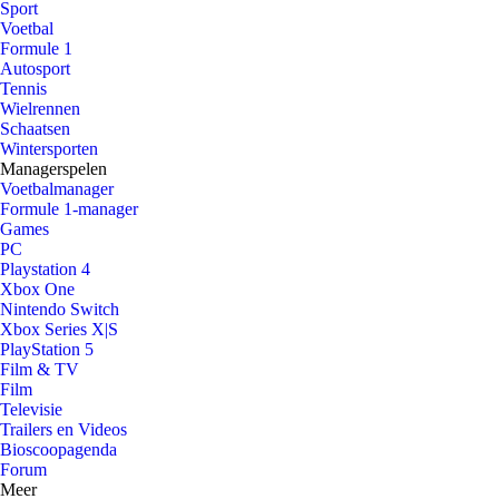
Sport
Voetbal
Formule 1
Autosport
Tennis
Wielrennen
Schaatsen
Wintersporten
Managerspelen
Voetbalmanager
Formule 1-manager
Games
PC
Playstation 4
Xbox One
Nintendo Switch
Xbox Series X|S
PlayStation 5
Film & TV
Film
Televisie
Trailers en Videos
Bioscoopagenda
Forum
Meer