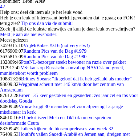
Submitter:
Bron:
ANP
42
Help ons; deel dit item als je het leuk vond
Heb je een leuk of interessant bericht gevonden dat je graag op FOK!
terug ziet?
Tip ons dan via de submit!
Zoek jij altijd de leukste nieuwtjes en kun je daar leuk over schrijven?
Meld je aan als nieuwsposter!
Meest gelezen
74593
15:10
VrijMiBabes #316 (not very sfw!)
61769
00:07
Random Pics van de Dag #1979
36358
15:09
Random Pics van de Dag #1980
1328
09:46
PostNL-bezorger steekt bewoner na ruzie over pakket
1179
12:42
VS: kans op Russische aanval op NAVO-land groeit,
munitietekort wordt probleem
1088
13:26
Britney Spears: "Ik geloof dat ik heb gefaald als moeder"
936
09:32
Wegpiraat scheurt met 146 km/u door het centrum van
Amsterdam
876
12:28
Broer 135 keer gestoken en gesneden: zes jaar cel en tbs voor
doodslag Gouda
848
09:49
Vrouw krijgt 30 maanden cel voor afpersing 12-jarige
misdienaar in kerk
846
10:16
EU bekritiseert Meta en TikTok om verspreiden
desinformatie Ceuta
832
09:45
Trailers kijken: de bioscoopreleases van week 32
764
09:53
Houthi's vallen Saoedi-Arabië en Jemen aan, dreigen met