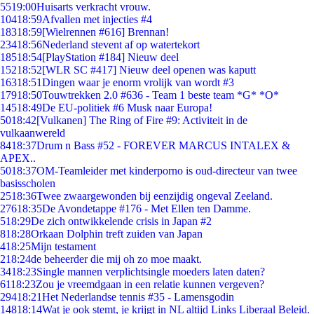
55
19:00
Huisarts verkracht vrouw.
104
18:59
Afvallen met injecties #4
183
18:59
[Wielrennen #616] Brennan!
234
18:56
Nederland stevent af op watertekort
185
18:54
[PlayStation #184] Nieuw deel
152
18:52
[WLR SC #417] Nieuw deel openen was kaputt
163
18:51
Dingen waar je enorm vrolijk van wordt #3
179
18:50
Touwtrekken 2.0 #636 - Team 1 beste team *G* *O*
145
18:49
De EU-politiek #6 Musk naar Europa!
50
18:42
[Vulkanen] The Ring of Fire #9: Activiteit in de
vulkaanwereld
84
18:37
Drum n Bass #52 - FOREVER MARCUS INTALEX &
APEX..
50
18:37
OM-Teamleider met kinderporno is oud-directeur van twee
basisscholen
25
18:36
Twee zwaargewonden bij eenzijdig ongeval Zeeland.
276
18:35
De Avondetappe #176 - Met Ellen ten Damme.
5
18:29
De zich ontwikkelende crisis in Japan #2
8
18:28
Orkaan Dolphin treft zuiden van Japan
4
18:25
Mijn testament
2
18:24
de beheerder die mij oh zo moe maakt.
34
18:23
Single mannen verplichtsingle moeders laten daten?
61
18:23
Zou je vreemdgaan in een relatie kunnen vergeven?
294
18:21
Het Nederlandse tennis #35 - Lamensgodin
148
18:14
Wat je ook stemt, je krijgt in NL altijd Links Liberaal Beleid.