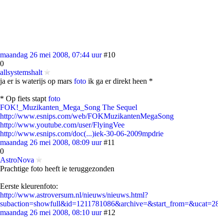
maandag 26 mei 2008, 07:44 uur
#10
0
allsystemshalt
ja er is waterijs op mars
foto
ik ga er direkt heen *
* Op fiets stapt
foto
FOK!_Muzikanten_Mega_Song The Sequel
http://www.esnips.com/web/FOKMuzikantenMegaSong
http://www.youtube.com/user/FlyingVee
http://www.esnips.com/doc(...)iek-30-06-2009mpdrie
maandag 26 mei 2008, 08:09 uur
#11
0
AstroNova
Prachtige foto heeft ie teruggezonden
Eerste kleurenfoto:
http://www.astroversum.nl/nieuws/nieuws.html?
subaction=showfull&id=1211781086&archive=&start_from=&ucat=
maandag 26 mei 2008, 08:10 uur
#12