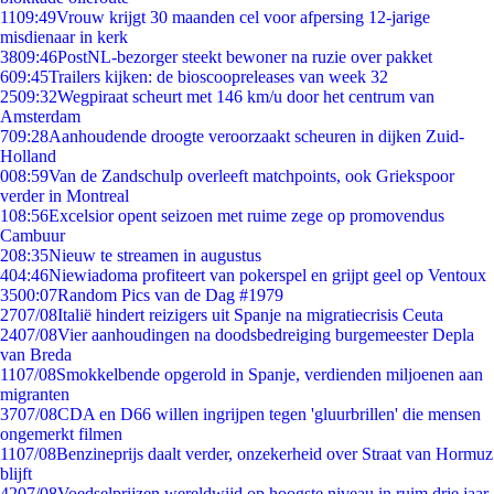
11
09:49
Vrouw krijgt 30 maanden cel voor afpersing 12-jarige
misdienaar in kerk
38
09:46
PostNL-bezorger steekt bewoner na ruzie over pakket
6
09:45
Trailers kijken: de bioscoopreleases van week 32
25
09:32
Wegpiraat scheurt met 146 km/u door het centrum van
Amsterdam
7
09:28
Aanhoudende droogte veroorzaakt scheuren in dijken Zuid-
Holland
0
08:59
Van de Zandschulp overleeft matchpoints, ook Griekspoor
verder in Montreal
1
08:56
Excelsior opent seizoen met ruime zege op promovendus
Cambuur
2
08:35
Nieuw te streamen in augustus
4
04:46
Niewiadoma profiteert van pokerspel en grijpt geel op Ventoux
35
00:07
Random Pics van de Dag #1979
27
07/08
Italië hindert reizigers uit Spanje na migratiecrisis Ceuta
24
07/08
Vier aanhoudingen na doodsbedreiging burgemeester Depla
van Breda
11
07/08
Smokkelbende opgerold in Spanje, verdienden miljoenen aan
migranten
37
07/08
CDA en D66 willen ingrijpen tegen 'gluurbrillen' die mensen
ongemerkt filmen
11
07/08
Benzineprijs daalt verder, onzekerheid over Straat van Hormuz
blijft
42
07/08
Voedselprijzen wereldwijd op hoogste niveau in ruim drie jaar