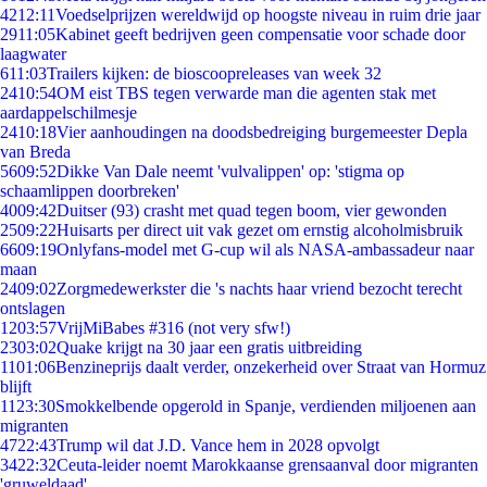
42
12:11
Voedselprijzen wereldwijd op hoogste niveau in ruim drie jaar
29
11:05
Kabinet geeft bedrijven geen compensatie voor schade door
laagwater
6
11:03
Trailers kijken: de bioscoopreleases van week 32
24
10:54
OM eist TBS tegen verwarde man die agenten stak met
aardappelschilmesje
24
10:18
Vier aanhoudingen na doodsbedreiging burgemeester Depla
van Breda
56
09:52
Dikke Van Dale neemt 'vulvalippen' op: 'stigma op
schaamlippen doorbreken'
40
09:42
Duitser (93) crasht met quad tegen boom, vier gewonden
25
09:22
Huisarts per direct uit vak gezet om ernstig alcoholmisbruik
66
09:19
Onlyfans-model met G-cup wil als NASA-ambassadeur naar
maan
24
09:02
Zorgmedewerkster die 's nachts haar vriend bezocht terecht
ontslagen
12
03:57
VrijMiBabes #316 (not very sfw!)
23
03:02
Quake krijgt na 30 jaar een gratis uitbreiding
11
01:06
Benzineprijs daalt verder, onzekerheid over Straat van Hormuz
blijft
11
23:30
Smokkelbende opgerold in Spanje, verdienden miljoenen aan
migranten
47
22:43
Trump wil dat J.D. Vance hem in 2028 opvolgt
34
22:32
Ceuta-leider noemt Marokkaanse grensaanval door migranten
'gruweldaad'