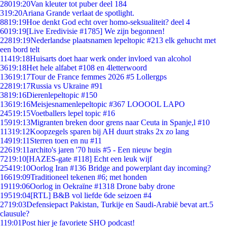
280
19:20
Van kleuter tot puber deel 184
3
19:20
Ariana Grande verlaat de spotlight.
88
19:19
Hoe denkt God echt over homo-seksualiteit? deel 4
60
19:19
[Live Eredivisie #1785] We zijn begonnen!
228
19:19
Nederlandse plaatsnamen lepeltopic #213 elk gehucht met
een bord telt
114
19:18
Huisarts doet haar werk onder invloed van alcohol
36
19:18
Het hele alfabet #108 en 4letterwoord
136
19:17
Tour de France femmes 2026 #5 Lollergps
228
19:17
Russia vs Ukraine #91
38
19:16
Dierenlepeltopic #150
136
19:16
Meisjesnamenlepeltopic #367 LOOOOL LAPO
245
19:15
Voetballers lepel topic #16
159
19:13
Migranten breken door grens naar Ceuta in Spanje,l #10
113
19:12
Koopzegels sparen bij AH duurt straks 2x zo lang
149
19:11
Sterren toen en nu #11
226
19:11
archito's jaren '70 huis #5 - Een nieuw begin
72
19:10
[HAZES-gate #118] Echt een leuk wijf
254
19:10
Oorlog Iran #136 Bridge and powerplant day incoming?
166
19:09
Traditioneel tekenen #6; met honden
191
19:06
Oorlog in Oekraïne #1318 Drone baby drone
195
19:04
[RTL] B&B vol liefde 6de seizoen #4
27
19:03
Defensiepact Pakistan, Turkije en Saudi-Arabië bevat art.5
clausule?
1
19:01
Post hier je favoriete SHO podcast!