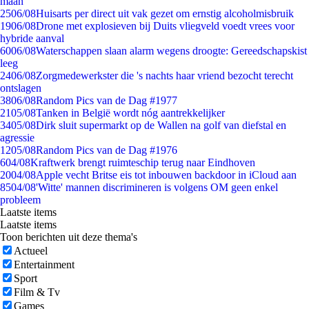
maan
25
06/08
Huisarts per direct uit vak gezet om ernstig alcoholmisbruik
19
06/08
Drone met explosieven bij Duits vliegveld voedt vrees voor
hybride aanval
60
06/08
Waterschappen slaan alarm wegens droogte: Gereedschapskist
leeg
24
06/08
Zorgmedewerkster die 's nachts haar vriend bezocht terecht
ontslagen
38
06/08
Random Pics van de Dag #1977
21
05/08
Tanken in België wordt nóg aantrekkelijker
34
05/08
Dirk sluit supermarkt op de Wallen na golf van diefstal en
agressie
12
05/08
Random Pics van de Dag #1976
6
04/08
Kraftwerk brengt ruimteschip terug naar Eindhoven
20
04/08
Apple vecht Britse eis tot inbouwen backdoor in iCloud aan
85
04/08
'Witte' mannen discrimineren is volgens OM geen enkel
probleem
Laatste items
Laatste items
Toon berichten uit deze thema's
Actueel
Entertainment
Sport
Film & Tv
Games