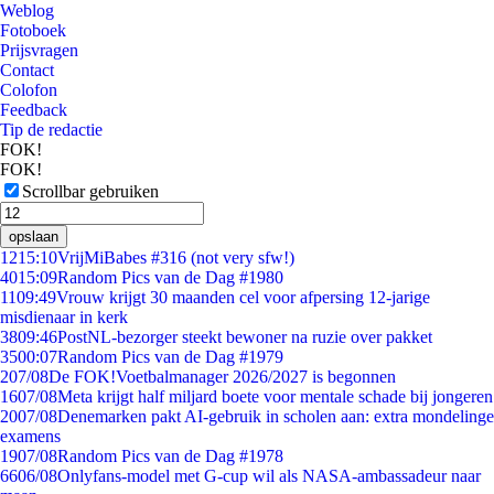
Weblog
Fotoboek
Prijsvragen
Contact
Colofon
Feedback
Tip de redactie
FOK!
FOK!
Scrollbar gebruiken
opslaan
12
15:10
VrijMiBabes #316 (not very sfw!)
40
15:09
Random Pics van de Dag #1980
11
09:49
Vrouw krijgt 30 maanden cel voor afpersing 12-jarige
misdienaar in kerk
38
09:46
PostNL-bezorger steekt bewoner na ruzie over pakket
35
00:07
Random Pics van de Dag #1979
2
07/08
De FOK!Voetbalmanager 2026/2027 is begonnen
16
07/08
Meta krijgt half miljard boete voor mentale schade bij jongeren
20
07/08
Denemarken pakt AI-gebruik in scholen aan: extra mondelinge
examens
19
07/08
Random Pics van de Dag #1978
66
06/08
Onlyfans-model met G-cup wil als NASA-ambassadeur naar