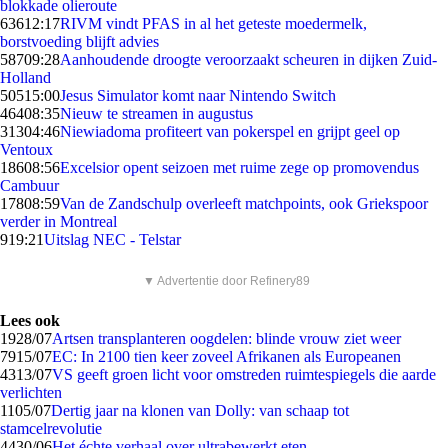
blokkade olieroute
636
12:17
RIVM vindt PFAS in al het geteste moedermelk,
borstvoeding blijft advies
587
09:28
Aanhoudende droogte veroorzaakt scheuren in dijken Zuid-
Holland
505
15:00
Jesus Simulator komt naar Nintendo Switch
464
08:35
Nieuw te streamen in augustus
313
04:46
Niewiadoma profiteert van pokerspel en grijpt geel op
Ventoux
186
08:56
Excelsior opent seizoen met ruime zege op promovendus
Cambuur
178
08:59
Van de Zandschulp overleeft matchpoints, ook Griekspoor
verder in Montreal
9
19:21
Uitslag NEC - Telstar
▼ Advertentie door Refinery89
Lees ook
19
28/07
Artsen transplanteren oogdelen: blinde vrouw ziet weer
79
15/07
EC: In 2100 tien keer zoveel Afrikanen als Europeanen
43
13/07
VS geeft groen licht voor omstreden ruimtespiegels die aarde
verlichten
11
05/07
Dertig jaar na klonen van Dolly: van schaap tot
stamcelrevolutie
44
30/06
Het échte verhaal over ultrabewerkt eten