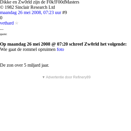
Dikke en Zw0rld zijn de F0k!F00dMasters
© 1982 Sinclair Research Ltd
maandag 26 mei 2008, 07:23 uur
#9
0
vethard
...
quote:
Op maandag 26 mei 2008 @ 07:20 schreef Zw0rld het volgende:
Wie gaat de rommel opruimen
foto
De zon over 5 miljard jaar.
▼ Advertentie door Refinery89