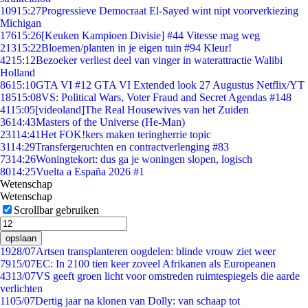
109
15:27
Progressieve Democraat El-Sayed wint nipt voorverkiezing
Michigan
176
15:26
[Keuken Kampioen Divisie] #44 Vitesse mag weg
213
15:22
Bloemen/planten in je eigen tuin #94 Kleur!
42
15:12
Bezoeker verliest deel van vinger in waterattractie Walibi
Holland
86
15:10
GTA VI #12 GTA VI Extended look 27 Augustus Netflix/YT
185
15:08
VS: Political Wars, Voter Fraud and Secret Agendas #148
41
15:05
[videoland]The Real Housewives van het Zuiden
36
14:43
Masters of the Universe (He-Man)
231
14:41
Het FOK!kers maken teringherrie topic
31
14:29
Transfergeruchten en contractverlenging #83
73
14:26
Woningtekort: dus ga je woningen slopen, logisch
80
14:25
Vuelta a España 2026 #1
Wetenschap
Wetenschap
Scrollbar gebruiken
opslaan
19
28/07
Artsen transplanteren oogdelen: blinde vrouw ziet weer
79
15/07
EC: In 2100 tien keer zoveel Afrikanen als Europeanen
43
13/07
VS geeft groen licht voor omstreden ruimtespiegels die aarde
verlichten
11
05/07
Dertig jaar na klonen van Dolly: van schaap tot