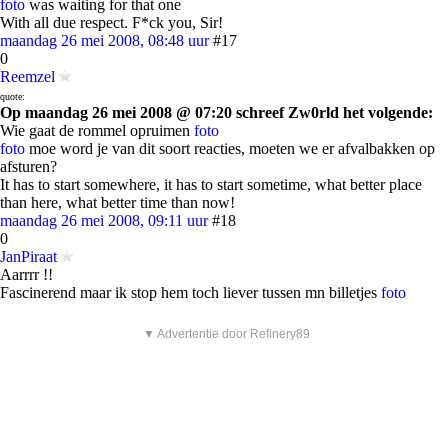
foto
was waiting for that one
With all due respect. F*ck you, Sir!
maandag 26 mei 2008, 08:48 uur
#17
0
Reemzel
quote:
Op maandag 26 mei 2008 @ 07:20 schreef Zw0rld het volgende:
Wie gaat de rommel opruimen
foto
foto
moe word je van dit soort reacties, moeten we er afvalbakken op
afsturen?
It has to start somewhere, it has to start sometime, what better place
than here, what better time than now!
maandag 26 mei 2008, 09:11 uur
#18
0
JanPiraat
Aarrrr !!
Fascinerend maar ik stop hem toch liever tussen mn billetjes
foto
▼ Advertentie door Refinery89