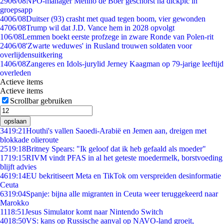
29
06/08
NPO-manager Menno de Boer geschorst na dickpic in
groepsapp
40
06/08
Duitser (93) crasht met quad tegen boom, vier gewonden
47
06/08
Trump wil dat J.D. Vance hem in 2028 opvolgt
1
06/08
Lemmen boekt eerste profzege in zware Ronde van Polen-rit
24
06/08
'Zwarte weduwes' in Rusland trouwen soldaten voor
overlijdensuitkering
14
06/08
Zangeres en Idols-jurylid Jerney Kaagman op 79-jarige leeftijd
overleden
Actieve items
Actieve items
Scrollbar gebruiken
opslaan
34
19:21
Houthi's vallen Saoedi-Arabië en Jemen aan, dreigen met
blokkade olieroute
25
19:18
Britney Spears: "Ik geloof dat ik heb gefaald als moeder"
17
19:15
RIVM vindt PFAS in al het geteste moedermelk, borstvoeding
blijft advies
46
19:14
EU bekritiseert Meta en TikTok om verspreiden desinformatie
Ceuta
63
19:04
Spanje: bijna alle migranten in Ceuta weer teruggekeerd naar
Marokko
11
18:51
Jesus Simulator komt naar Nintendo Switch
40
18:50
VS: kans op Russische aanval op NAVO-land groeit,