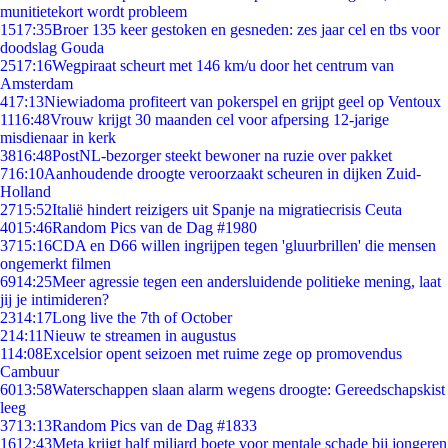
munitietekort wordt probleem
15
17:35
Broer 135 keer gestoken en gesneden: zes jaar cel en tbs voor
doodslag Gouda
25
17:16
Wegpiraat scheurt met 146 km/u door het centrum van
Amsterdam
4
17:13
Niewiadoma profiteert van pokerspel en grijpt geel op Ventoux
11
16:48
Vrouw krijgt 30 maanden cel voor afpersing 12-jarige
misdienaar in kerk
38
16:48
PostNL-bezorger steekt bewoner na ruzie over pakket
7
16:10
Aanhoudende droogte veroorzaakt scheuren in dijken Zuid-
Holland
27
15:52
Italië hindert reizigers uit Spanje na migratiecrisis Ceuta
40
15:46
Random Pics van de Dag #1980
37
15:16
CDA en D66 willen ingrijpen tegen 'gluurbrillen' die mensen
ongemerkt filmen
69
14:25
Meer agressie tegen een andersluidende politieke mening, laat
jij je intimideren?
23
14:17
Long live the 7th of October
2
14:11
Nieuw te streamen in augustus
1
14:08
Excelsior opent seizoen met ruime zege op promovendus
Cambuur
60
13:58
Waterschappen slaan alarm wegens droogte: Gereedschapskist
leeg
37
13:13
Random Pics van de Dag #1833
16
12:43
Meta krijgt half miljard boete voor mentale schade bij jongeren