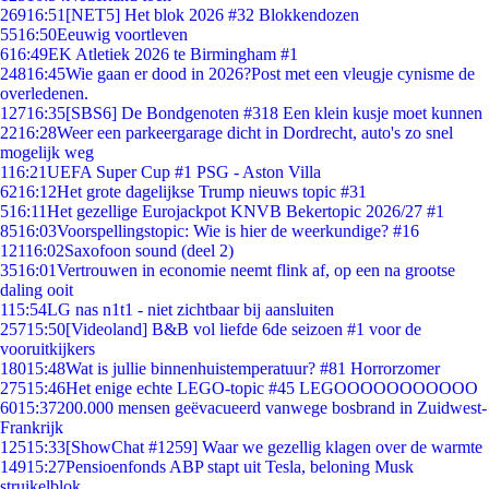
269
16:51
[NET5] Het blok 2026 #32 Blokkendozen
55
16:50
Eeuwig voortleven
6
16:49
EK Atletiek 2026 te Birmingham #1
248
16:45
Wie gaan er dood in 2026?Post met een vleugje cynisme de
overledenen.
127
16:35
[SBS6] De Bondgenoten #318 Een klein kusje moet kunnen
22
16:28
Weer een parkeergarage dicht in Dordrecht, auto's zo snel
mogelijk weg
1
16:21
UEFA Super Cup #1 PSG - Aston Villa
62
16:12
Het grote dagelijkse Trump nieuws topic #31
5
16:11
Het gezellige Eurojackpot KNVB Bekertopic 2026/27 #1
85
16:03
Voorspellingstopic: Wie is hier de weerkundige? #16
121
16:02
Saxofoon sound (deel 2)
35
16:01
Vertrouwen in economie neemt flink af, op een na grootse
daling ooit
1
15:54
LG nas n1t1 - niet zichtbaar bij aansluiten
257
15:50
[Videoland] B&B vol liefde 6de seizoen #1 voor de
vooruitkijkers
180
15:48
Wat is jullie binnenhuistemperatuur? #81 Horrorzomer
275
15:46
Het enige echte LEGO-topic #45 LEGOOOOOOOOOOO
60
15:37
200.000 mensen geëvacueerd vanwege bosbrand in Zuidwest-
Frankrijk
125
15:33
[ShowChat #1259] Waar we gezellig klagen over de warmte
149
15:27
Pensioenfonds ABP stapt uit Tesla, beloning Musk
struikelblok