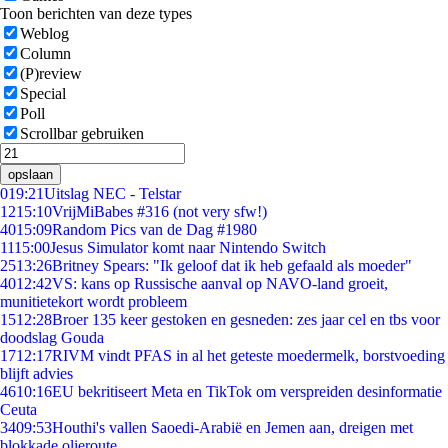
Toon berichten van deze types
Weblog
Column
(P)review
Special
Poll
Scrollbar gebruiken
opslaan
0
19:21
Uitslag NEC - Telstar
12
15:10
VrijMiBabes #316 (not very sfw!)
40
15:09
Random Pics van de Dag #1980
11
15:00
Jesus Simulator komt naar Nintendo Switch
25
13:26
Britney Spears: "Ik geloof dat ik heb gefaald als moeder"
40
12:42
VS: kans op Russische aanval op NAVO-land groeit,
munitietekort wordt probleem
15
12:28
Broer 135 keer gestoken en gesneden: zes jaar cel en tbs voor
doodslag Gouda
17
12:17
RIVM vindt PFAS in al het geteste moedermelk, borstvoeding
blijft advies
46
10:16
EU bekritiseert Meta en TikTok om verspreiden desinformatie
Ceuta
34
09:53
Houthi's vallen Saoedi-Arabië en Jemen aan, dreigen met
blokkade olieroute