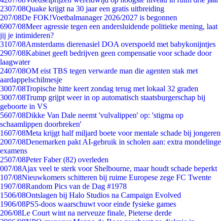
23
07/08
Quake krijgt na 30 jaar een gratis uitbreiding
2
07/08
De FOK!Voetbalmanager 2026/2027 is begonnen
69
07/08
Meer agressie tegen een andersluidende politieke mening, laat
jij je intimideren?
31
07/08
Amsterdams dierenasiel DOA overspoeld met babykonijntjes
29
07/08
Kabinet geeft bedrijven geen compensatie voor schade door
laagwater
24
07/08
OM eist TBS tegen verwarde man die agenten stak met
aardappelschilmesje
30
07/08
Tropische hitte keert zondag terug met lokaal 32 graden
30
07/08
Trump grijpt weer in op automatisch staatsburgerschap bij
geboorte in VS
56
07/08
Dikke Van Dale neemt 'vulvalippen' op: 'stigma op
schaamlippen doorbreken'
16
07/08
Meta krijgt half miljard boete voor mentale schade bij jongeren
20
07/08
Denemarken pakt AI-gebruik in scholen aan: extra mondelinge
examens
25
07/08
Peter Faber (82) overleden
0
07/08
Ajax veel te sterk voor Shelbourne, maar houdt schade beperkt
1
07/08
Nieuwkomers schitteren bij ruime Europese zege FC Twente
19
07/08
Random Pics van de Dag #1978
15
06/08
Ontslagen bij Halo Studios na Campaign Evolved
19
06/08
PS5-doos waarschuwt voor einde fysieke games
2
06/08
Le Court wint na nerveuze finale, Pieterse derde