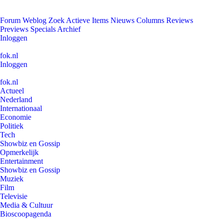
Forum
Weblog
Zoek
Actieve Items
Nieuws
Columns
Reviews
Previews
Specials
Archief
Inloggen
fok.nl
Inloggen
fok.nl
Actueel
Nederland
Internationaal
Economie
Politiek
Tech
Showbiz en Gossip
Opmerkelijk
Entertainment
Showbiz en Gossip
Muziek
Film
Televisie
Media & Cultuur
Bioscoopagenda