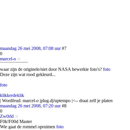
maandag 26 mei 2008, 07:08 uur
#7
0
marcel-o
¯¯¯¯¯¯¯¯¯¯¯¯
waar zijn de originele/niet door NASA bewerkte foto's?
foto
Deze zijn wat rood gekleurd...
foto
klikkerdeklik
| Wordfeud: marcel-o |plug.dj/uptempo |<-- draai zelf je platen
maandag 26 mei 2008, 07:20 uur
#8
0
Zw0rld
F0k!F00d Master
Wie gaat de rommel opruimen
foto