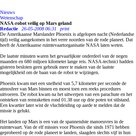
Nieuws
Wetenschap
NASA-robot veilig op Mars geland
Redactie
26-05-2008 06:31
print
De Amerikaanse Marslander Phoenix is afgelopen nacht (Nederlandse
tijd) veilig aangekomen in het verre noorden van de rode planeet. Dat
heeft de Amerikaanse ruimtevaartorganisatie NASA laten weten.
De laatste minuten waren het gevaarlijkste onderdeel van de negen
maanden en 680 miljoen kilometer lange reis. NASA-technici hadden
gisteren besloten geen gebruik meer te maken van de laatste
mogelijkheid om de baan van de robot te wijzingen.
Phoenix kwam met een snelheid van 5,7 kilometer per seconde de
atmosfeer van Mars binnen en moest toen een reeks procedures
uitvoeren. De robot kwam na het uitwerpen van een parachute en het
ontsteken van remraketten rond 01.38 uur op drie poten tot stilstand.
Een kwartier later wist de vluchtleiding op aarde te melden dat de
missie is gelukt.
Het landen op Mars is een van de spannendste manoeuvres in de
ruimtevaart. Van de elf missies voor Phoenix die sinds 1971 hebben
geprobeerd op de rode planeet te landen, slaagden slechts vijf in hun