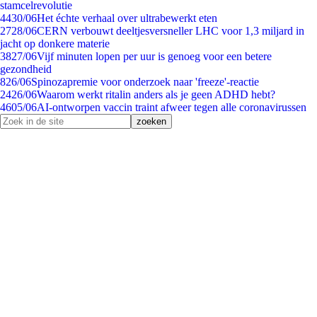
stamcelrevolutie
44
30/06
Het échte verhaal over ultrabewerkt eten
27
28/06
CERN verbouwt deeltjesversneller LHC voor 1,3 miljard in
jacht op donkere materie
38
27/06
Vijf minuten lopen per uur is genoeg voor een betere
gezondheid
8
26/06
Spinozapremie voor onderzoek naar 'freeze'-reactie
24
26/06
Waarom werkt ritalin anders als je geen ADHD hebt?
46
05/06
AI-ontworpen vaccin traint afweer tegen alle coronavirussen