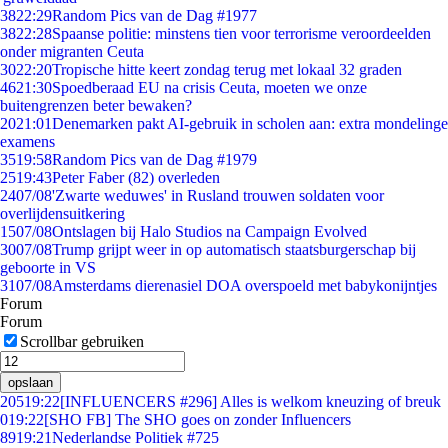
38
22:29
Random Pics van de Dag #1977
38
22:28
Spaanse politie: minstens tien voor terrorisme veroordeelden
onder migranten Ceuta
30
22:20
Tropische hitte keert zondag terug met lokaal 32 graden
46
21:30
Spoedberaad EU na crisis Ceuta, moeten we onze
buitengrenzen beter bewaken?
20
21:01
Denemarken pakt AI-gebruik in scholen aan: extra mondelinge
examens
35
19:58
Random Pics van de Dag #1979
25
19:43
Peter Faber (82) overleden
24
07/08
'Zwarte weduwes' in Rusland trouwen soldaten voor
overlijdensuitkering
15
07/08
Ontslagen bij Halo Studios na Campaign Evolved
30
07/08
Trump grijpt weer in op automatisch staatsburgerschap bij
geboorte in VS
31
07/08
Amsterdams dierenasiel DOA overspoeld met babykonijntjes
Forum
Forum
Scrollbar gebruiken
opslaan
205
19:22
[INFLUENCERS #296] Alles is welkom kneuzing of breuk
0
19:22
[SHO FB] The SHO goes on zonder Influencers
89
19:21
Nederlandse Politiek #725