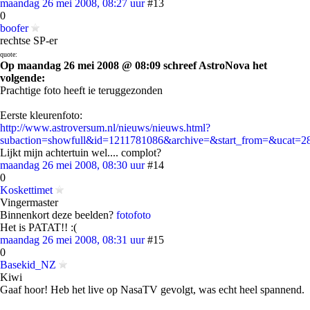
maandag 26 mei 2008, 08:27 uur
#13
0
boofer
rechtse SP-er
quote:
Op maandag 26 mei 2008 @ 08:09 schreef AstroNova het
volgende:
Prachtige foto heeft ie teruggezonden
Eerste kleurenfoto:
http://www.astroversum.nl/nieuws/nieuws.html?
subaction=showfull&id=1211781086&archive=&start_from=&ucat=
Lijkt mijn achtertuin wel.... complot?
maandag 26 mei 2008, 08:30 uur
#14
0
Koskettimet
Vingermaster
Binnenkort deze beelden?
foto
foto
Het is PATAT!! :(
maandag 26 mei 2008, 08:31 uur
#15
0
Basekid_NZ
Kiwi
Gaaf hoor! Heb het live op NasaTV gevolgt, was echt heel spannend.