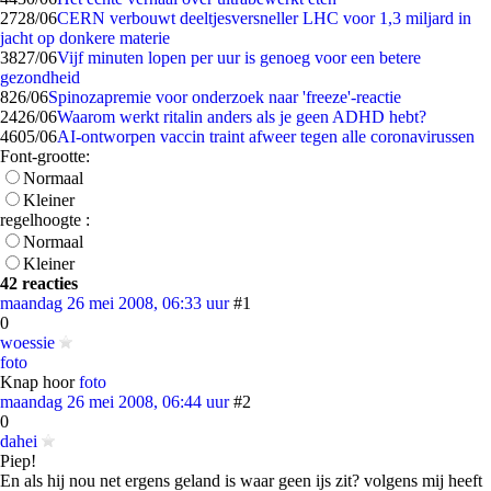
27
28/06
CERN verbouwt deeltjesversneller LHC voor 1,3 miljard in
jacht op donkere materie
38
27/06
Vijf minuten lopen per uur is genoeg voor een betere
gezondheid
8
26/06
Spinozapremie voor onderzoek naar 'freeze'-reactie
24
26/06
Waarom werkt ritalin anders als je geen ADHD hebt?
46
05/06
AI-ontworpen vaccin traint afweer tegen alle coronavirussen
Font-grootte:
Normaal
Kleiner
regelhoogte :
Normaal
Kleiner
42 reacties
maandag 26 mei 2008, 06:33 uur
#1
0
woessie
foto
Knap hoor
foto
maandag 26 mei 2008, 06:44 uur
#2
0
dahei
Piep!
En als hij nou net ergens geland is waar geen ijs zit? volgens mij heeft