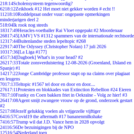
2
18:14
Scholensysteem tegenwoordig?
62
18:12
Zeikhoek #12 Het moet niet gekker worden # echt !!
112
18:10
Roddelpraat onder vuur: ongepaste opmerkingen
minderjarigen deel 2
5
18:04
Ik rook nog steeds
183
17:49
Heracles-voetballer Rai Vloet opgepakt #2 Moordenaar
268
17:45
[AMV] VS #1312 spammers van de internationale rechtsorde
123
17:44
Buitenlandse steden lepeltopic #268
229
17:40
The Odyssey (Christopher Nolan) 17 juli 2026
103
17:36
[La Liga #177]
45
17:34
[Dagboek] What's in your head? #2
262
17:33
Totale zonsverduistering 12-08-2026 (Groenland, IJsland en
Spanje) #1
142
17:22
Jonge Cambridge professor stapt op na claims over plagiaat
en leugens
70
17:13
Teltopic #1567 tel door en door en door....
276
17:11
Protesten en blokkades van Extinction Rebellion #24 Eieren
78
17:10
Franky en Coen bakken friet in Oekraïne - Volg ze hier! #3
264
17:08
Agent smijt zwangere vrouw op de grond, onderzoek gestart
#2
52
17:08
Jezelf gelukkig voelen als vrijgezelle vijftiger
64
16:57
Covid19 the aftermath #17 bananenmilkshake
74
16:57
Trump wil dat J.D. Vance hem in 2028 opvolgt
241
16:56
De bezuinigingen bij de NPO
125
16:54
Nederland toen