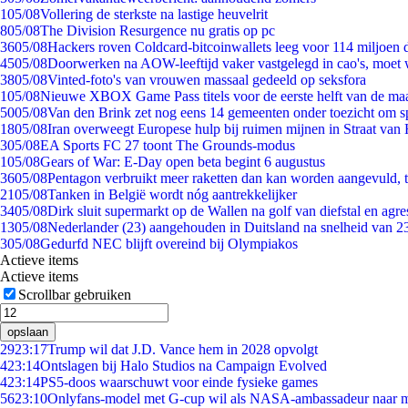
1
05/08
Vollering de sterkste na lastige heuvelrit
8
05/08
The Division Resurgence nu gratis op pc
36
05/08
Hackers roven Coldcard-bitcoinwallets leeg voor 114 miljoen d
45
05/08
Doorwerken na AOW-leeftijd vaker vastgelegd in cao's, moet
38
05/08
Vinted-foto's van vrouwen massaal gedeeld op seksfora
1
05/08
Nieuwe XBOX Game Pass titels voor de eerste helft van de ma
50
05/08
Van den Brink zet nog eens 14 gemeenten onder toezicht om s
18
05/08
Iran overweegt Europese hulp bij ruimen mijnen in Straat va
3
05/08
EA Sports FC 27 toont The Grounds-modus
1
05/08
Gears of War: E-Day open beta begint 6 augustus
36
05/08
Pentagon verbruikt meer raketten dan kan worden aangevuld, t
21
05/08
Tanken in België wordt nóg aantrekkelijker
34
05/08
Dirk sluit supermarkt op de Wallen na golf van diefstal en agre
13
05/08
Nederlander (23) aangehouden in Duitsland na snelheid van 
3
05/08
Gedurfd NEC blijft overeind bij Olympiakos
Actieve items
Actieve items
Scrollbar gebruiken
opslaan
29
23:17
Trump wil dat J.D. Vance hem in 2028 opvolgt
4
23:14
Ontslagen bij Halo Studios na Campaign Evolved
4
23:14
PS5-doos waarschuwt voor einde fysieke games
56
23:10
Onlyfans-model met G-cup wil als NASA-ambassadeur naar 