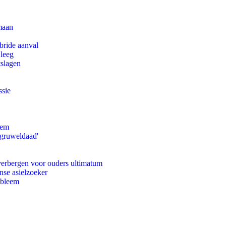
maan
bride aanval
 leeg
tslagen
ssie
eem
'gruweldaad'
 verbergen voor ouders ultimatum
nse asielzoeker
obleem