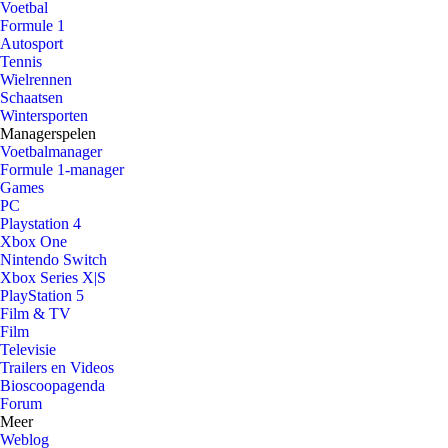
Voetbal
Formule 1
Autosport
Tennis
Wielrennen
Schaatsen
Wintersporten
Managerspelen
Voetbalmanager
Formule 1-manager
Games
PC
Playstation 4
Xbox One
Nintendo Switch
Xbox Series X|S
PlayStation 5
Film & TV
Film
Televisie
Trailers en Videos
Bioscoopagenda
Forum
Meer
Weblog