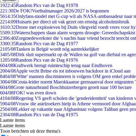
19
22:45
Random Pics van de Dag #1978
2
21:30
De FOK!Voetbalmanager 2026/2027 is begonnen
56
14:35
Onlyfans-model met G-cup wil als NASA-ambassadeur naar 
22
14:09
Huisarts per direct uit vak gezet om ernstig alcoholmisbruik
16
10:32
Drone met explosieven bij Duits vliegveld voedt vrees voor hy
55
09:33
Waterschappen slaan alarm wegens droogte: Gereedschapskist
23
06:40
Zorgmedewerkster die 's nachts haar vriend bezocht terecht on
33
00:35
Random Pics van de Dag #1977
21
05/08
Tanken in België wordt nóg aantrekkelijker
34
05/08
Dirk sluit supermarkt op de Wallen na golf van diefstal en agre
12
05/08
Random Pics van de Dag #1976
6
04/08
Kraftwerk brengt ruimteschip terug naar Eindhoven
20
04/08
Apple vecht Britse eis tot inbouwen backdoor in iCloud aan
84
04/08
'Witte' mannen discrimineren is volgens OM geen enkel probl
30
04/08
Ceuta-leider noemt Marokkaanse grensaanval door migranten 
6
04/08
Grote natuurbrand Boschhuizerbergen groeit naar 100 hectare
6
04/08
FOK! was even down
41
04/08
Regering VS geeft scholen die 'genderidentiteit' van kinderen
59
04/08
Vrouw die asielzoekers hielp in Athene vermoord door Afghaa
25
04/08
Lekker op vakantie naar Afghanistan volgens Taliban geen pr
23
04/08
Random Pics van de Dag #1975
Laatste items
Laatste items
Toon berichten uit deze thema's