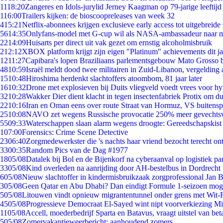
11
18:20
Zangeres en Idols-jurylid Jerney Kaagman op 79-jarige leeftijd
1
16:00
Trailers kijken: de bioscoopreleases van week 32
4
15:21
Netflix-abonnees krijgen exclusieve early access tot uitgebreide
56
14:35
Onlyfans-model met G-cup wil als NASA-ambassadeur naar 
22
14:09
Huisarts per direct uit vak gezet om ernstig alcoholmisbruik
2
12:12
XBOX platform krijgt zijn eigen "Platinum" achievements dit ja
12
11:27
Capibara's lopen Braziliaans parlementsgebouw Mato Grosso 
48
10:59
Israël meldt dood twee militairen in Zuid-Libanon, vergeldin
15
10:48
Hiroshima herdenkt slachtoffers atoombom, 81 jaar later
16
10:32
Drone met explosieven bij Duits vliegveld voedt vrees voor hy
32
10:28
Wakker Dier dient klacht in tegen insectenfabriek Protix om 
22
10:16
Iran en Oman eens over route Straat van Hormuz, VS buitensp
25
10:08
NAVO zet wegens Russische provocatie 250% meer gevechtsvl
55
09:33
Waterschappen slaan alarm wegens droogte: Gereedschapskist
1
07:00
Forensics: Crime Scene Detective
23
06:40
Zorgmedewerkster die 's nachts haar vriend bezocht terecht on
33
00:35
Random Pics van de Dag #1977
18
05/08
Datalek bij Bol en de Bijenkorf na cyberaanval op logistiek pa
33
05/08
Kind overleden na aanrijding door AH-bestelbus in Dordrecht
6
05/08
Nieuw slachtoffer in kindermisbruikzaak zorgprofessional Jan B
3
05/08
Geen Qatar en Abu Dhabi? Dan eindigt Formule 1-seizoen moge
5
05/08
Litouwen vindt opnieuw migrantentunnel onder grens met Wit-
45
05/08
Progressieve Democraat El-Sayed wint nipt voorverkiezing M
11
05/08
Accell, moederbedrijf Sparta en Batavus, vraagt uitstel van bet
5
05/08
Zomervakantieweerbericht: aanhoudend zomers