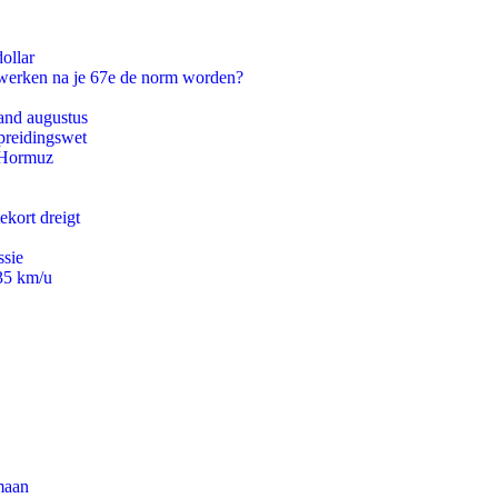
ollar
 werken na je 67e de norm worden?
and augustus
preidingswet
n Hormuz
ekort dreigt
ssie
235 km/u
maan