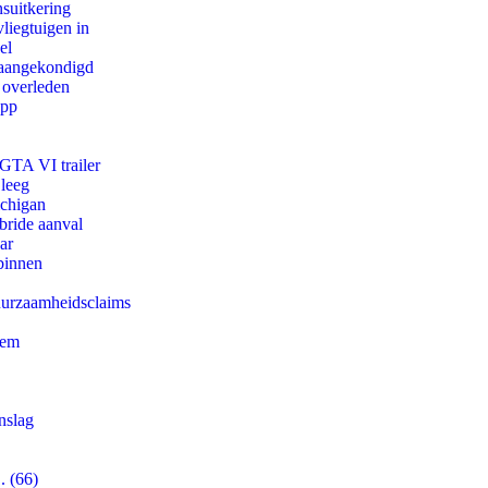
suitkering
iegtuigen in
el
g aangekondigd
 overleden
app
 GTA VI trailer
 leeg
ichigan
bride aanval
ar
binnen
duurzaamheidsclaims
eem
nslag
. (66)