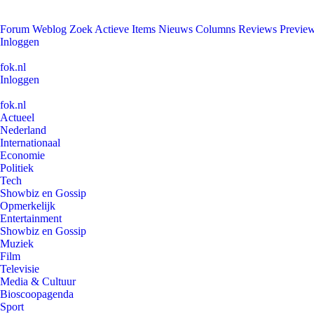
Forum
Weblog
Zoek
Actieve Items
Nieuws
Columns
Reviews
Previe
Inloggen
fok.nl
Inloggen
fok.nl
Actueel
Nederland
Internationaal
Economie
Politiek
Tech
Showbiz en Gossip
Opmerkelijk
Entertainment
Showbiz en Gossip
Muziek
Film
Televisie
Media & Cultuur
Bioscoopagenda
Sport