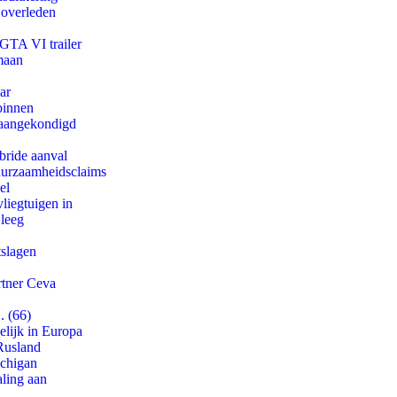
 overleden
 GTA VI trailer
maan
ar
binnen
g aangekondigd
bride aanval
duurzaamheidsclaims
el
iegtuigen in
 leeg
tslagen
rtner Ceva
. (66)
lijk in Europa
Rusland
ichigan
aling aan