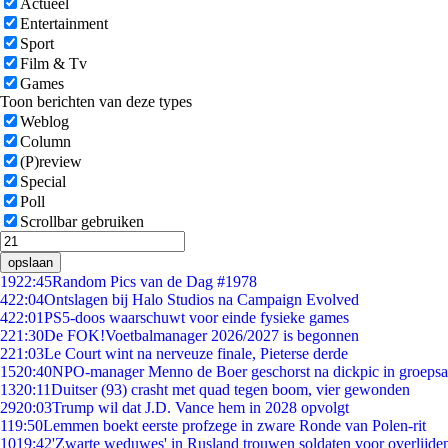
Actueel
Entertainment
Sport
Film & Tv
Games
Toon berichten van deze types
Weblog
Column
(P)review
Special
Poll
Scrollbar gebruiken
opslaan
19
22:45
Random Pics van de Dag #1978
4
22:04
Ontslagen bij Halo Studios na Campaign Evolved
4
22:01
PS5-doos waarschuwt voor einde fysieke games
2
21:30
De FOK!Voetbalmanager 2026/2027 is begonnen
2
21:03
Le Court wint na nerveuze finale, Pieterse derde
15
20:40
NPO-manager Menno de Boer geschorst na dickpic in groeps
13
20:11
Duitser (93) crasht met quad tegen boom, vier gewonden
29
20:03
Trump wil dat J.D. Vance hem in 2028 opvolgt
1
19:50
Lemmen boekt eerste profzege in zware Ronde van Polen-rit
10
19:42
'Zwarte weduwes' in Rusland trouwen soldaten voor overlijden