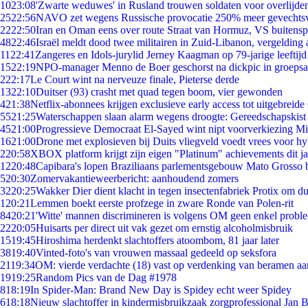
10
23:08
'Zwarte weduwes' in Rusland trouwen soldaten voor overlijden
25
22:56
NAVO zet wegens Russische provocatie 250% meer gevechtsvl
22
22:50
Iran en Oman eens over route Straat van Hormuz, VS buitensp
48
22:46
Israël meldt dood twee militairen in Zuid-Libanon, vergeldin
11
22:41
Zangeres en Idols-jurylid Jerney Kaagman op 79-jarige leeftijd
15
22:19
NPO-manager Menno de Boer geschorst na dickpic in groeps
2
22:17
Le Court wint na nerveuze finale, Pieterse derde
13
22:10
Duitser (93) crasht met quad tegen boom, vier gewonden
4
21:38
Netflix-abonnees krijgen exclusieve early access tot uitgebreide
55
21:25
Waterschappen slaan alarm wegens droogte: Gereedschapskist
45
21:00
Progressieve Democraat El-Sayed wint nipt voorverkiezing M
16
21:00
Drone met explosieven bij Duits vliegveld voedt vrees voor hy
2
20:58
XBOX platform krijgt zijn eigen "Platinum" achievements dit ja
12
20:48
Capibara's lopen Braziliaans parlementsgebouw Mato Grosso 
5
20:30
Zomervakantieweerbericht: aanhoudend zomers
32
20:25
Wakker Dier dient klacht in tegen insectenfabriek Protix om 
1
20:21
Lemmen boekt eerste profzege in zware Ronde van Polen-rit
84
20:21
'Witte' mannen discrimineren is volgens OM geen enkel probl
22
20:05
Huisarts per direct uit vak gezet om ernstig alcoholmisbruik
15
19:45
Hiroshima herdenkt slachtoffers atoombom, 81 jaar later
38
19:40
Vinted-foto's van vrouwen massaal gedeeld op seksfora
21
19:34
OM: vierde verdachte (18) vast op verdenking van beramen aa
19
19:25
Random Pics van de Dag #1978
8
18:19
In Spider-Man: Brand New Day is Spidey echt weer Spidey
6
18:18
Nieuw slachtoffer in kindermisbruikzaak zorgprofessional Jan B