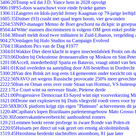
34
06:20
Trump wil dat J.D. Vance hem in 2028 opvolgt
9
06:19
PS5-doos waarschuwt voor einde fysieke games
13
06:11
Zangeres en Idols-jurylid Jerney Kaagman op 79-jarige leeftijd
16
05:35
Duitser (93) crasht met quad tegen boom, vier gewonden
22
04:53
NPO-manager Menno de Boer geschorst na dickpic in groeps
85
04:44
'Witte' mannen discrimineren is volgens OM geen enkel probl
51
04:38
Israël meldt dood twee militairen in Zuid-Libanon, vergeldin
9
04:27
Ontslagen bij Halo Studios na Campaign Evolved
37
04:13
Random Pics van de Dag #1977
33
04:01
Wakker Dier dient klacht in tegen insectenfabriek Protix om 
27
03:06
Doden bij Oekraïense droneaanvallen op Moskou en Sint-Pete
12
01:08
Accell, moederbedrijf Sparta en Batavus, vraagt uitstel van bet
34
01:01
Kind overleden na aanrijding door AH-bestelbus in Dordrecht
53
00:28
Van den Brink zet nog eens 14 gemeenten onder toezicht om s
25
22:56
NAVO zet wegens Russische provocatie 250% meer gevechtsvl
22
22:50
Iran en Oman eens over route Straat van Hormuz, VS buitensp
2
22:17
Le Court wint na nerveuze finale, Pieterse derde
45
21:00
Progressieve Democraat El-Sayed wint nipt voorverkiezing M
16
21:00
Drone met explosieven bij Duits vliegveld voedt vrees voor hy
2
20:58
XBOX platform krijgt zijn eigen "Platinum" achievements dit ja
12
20:48
Capibara's lopen Braziliaans parlementsgebouw Mato Grosso 
5
20:30
Zomervakantieweerbericht: aanhoudend zomers
1
20:21
Lemmen boekt eerste profzege in zware Ronde van Polen-rit
22
20:05
Huisarts per direct uit vak gezet om ernstig alcoholmisbruik
15
19:45
Hiroshima herdenkt slachtoffers atoombom, 81 jaar later