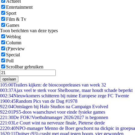
Actueel
Entertainment
Sport
Film & Tv
Games
Toon berichten van deze types
Weblog
Column
(P)review
Special
Poll
Scrollbar gebruiken
opslaan
1
05:00
Trailers kijken: de bioscoopreleases van week 32
0
03:37
Ajax veel te sterk voor Shelbourne, maar houdt schade beperkt
0
02:34
Nieuwkomers schitteren bij ruime Europese zege FC Twente
19
00:45
Random Pics van de Dag #1978
9
22:04
Ontslagen bij Halo Studios na Campaign Evolved
9
22:01
PS5-doos waarschuwt voor einde fysieke games
2
21:30
De FOK!Voetbalmanager 2026/2027 is begonnen
2
21:03
Le Court wint na nerveuze finale, Pieterse derde
22
20:40
NPO-manager Menno de Boer geschorst na dickpic in groeps
16
20:11
Duitser (93) crasht met quad tegen boom, vier gewonden