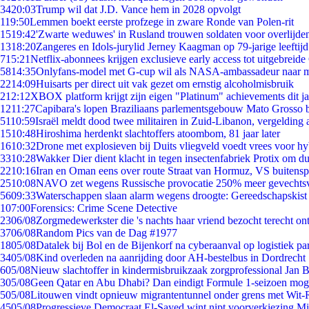
34
20:03
Trump wil dat J.D. Vance hem in 2028 opvolgt
1
19:50
Lemmen boekt eerste profzege in zware Ronde van Polen-rit
15
19:42
'Zwarte weduwes' in Rusland trouwen soldaten voor overlijden
13
18:20
Zangeres en Idols-jurylid Jerney Kaagman op 79-jarige leeftij
7
15:21
Netflix-abonnees krijgen exclusieve early access tot uitgebreide
58
14:35
Onlyfans-model met G-cup wil als NASA-ambassadeur naar 
22
14:09
Huisarts per direct uit vak gezet om ernstig alcoholmisbruik
2
12:12
XBOX platform krijgt zijn eigen "Platinum" achievements dit ja
12
11:27
Capibara's lopen Braziliaans parlementsgebouw Mato Grosso 
51
10:59
Israël meldt dood twee militairen in Zuid-Libanon, vergeldin
15
10:48
Hiroshima herdenkt slachtoffers atoombom, 81 jaar later
16
10:32
Drone met explosieven bij Duits vliegveld voedt vrees voor hy
33
10:28
Wakker Dier dient klacht in tegen insectenfabriek Protix om 
22
10:16
Iran en Oman eens over route Straat van Hormuz, VS buitensp
25
10:08
NAVO zet wegens Russische provocatie 250% meer gevechtsvl
56
09:33
Waterschappen slaan alarm wegens droogte: Gereedschapskist
1
07:00
Forensics: Crime Scene Detective
23
06/08
Zorgmedewerkster die 's nachts haar vriend bezocht terecht on
37
06/08
Random Pics van de Dag #1977
18
05/08
Datalek bij Bol en de Bijenkorf na cyberaanval op logistiek pa
34
05/08
Kind overleden na aanrijding door AH-bestelbus in Dordrecht
6
05/08
Nieuw slachtoffer in kindermisbruikzaak zorgprofessional Jan B
3
05/08
Geen Qatar en Abu Dhabi? Dan eindigt Formule 1-seizoen moge
5
05/08
Litouwen vindt opnieuw migrantentunnel onder grens met Wit-
45
05/08
Progressieve Democraat El-Sayed wint nipt voorverkiezing M