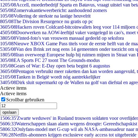
12
05/08
Accell, moederbedrijf Sparta en Batavus, vraagt uitstel van bet
5
05/08
Zomervakantieweerbericht: aanhoudend zomers
1
05/08
Vollering de sterkste na lastige heuvelrit
8
05/08
The Division Resurgence nu gratis op pc
36
05/08
Hackers roven Coldcard-bitcoinwallets leeg voor 114 miljoen d
45
05/08
Doorwerken na AOW-leeftijd vaker vastgelegd in cao's, moet
38
05/08
Vinted-foto's van vrouwen massaal gedeeld op seksfora
1
05/08
Nieuwe XBOX Game Pass titels voor de eerste helft van de ma
53
05/08
Van den Brink zet nog eens 14 gemeenten onder toezicht om s
18
05/08
Iran overweegt Europese hulp bij ruimen mijnen in Straat va
3
05/08
EA Sports FC 27 toont The Grounds-modus
1
05/08
Gears of War: E-Day open beta begint 6 augustus
36
05/08
Pentagon verbruikt meer raketten dan kan worden aangevuld, t
21
05/08
Tanken in België wordt nóg aantrekkelijker
34
05/08
Dirk sluit supermarkt op de Wallen na golf van diefstal en agre
Actieve items
Actieve items
Scrollbar gebruiken
opslaan
15
06:35
'Zwarte weduwes' in Rusland trouwen soldaten voor overlijden
56
06:33
Waterschappen slaan alarm wegens droogte: Gereedschapskist
58
06:32
Onlyfans-model met G-cup wil als NASA-ambassadeur naar 
7
06:28
Netflix-abonnees krijgen exclusieve early access tot uitgebreide