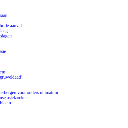
maan
bride aanval
 leeg
tslagen
ssie
eem
'gruweldaad'
 verbergen voor ouders ultimatum
nse asielzoeker
obleem