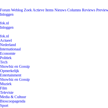
Forum
Weblog
Zoek
Actieve Items
Nieuws
Columns
Reviews
Previe
Inloggen
fok.nl
Inloggen
fok.nl
Actueel
Nederland
Internationaal
Economie
Politiek
Tech
Showbiz en Gossip
Opmerkelijk
Entertainment
Showbiz en Gossip
Muziek
Film
Televisie
Media & Cultuur
Bioscoopagenda
Sport