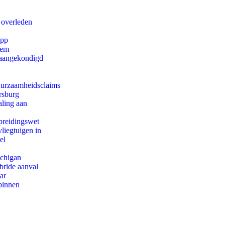
 overleden
app
eem
g aangekondigd
duurzaamheidsclaims
rsburg
aling aan
preidingswet
iegtuigen in
el
ichigan
bride aanval
ar
binnen