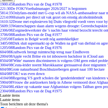
19
00:45
Random Pics van de Dag #1978
2
21:30
De FOK!Voetbalmanager 2026/2027 is begonnen
58
14:35
Onlyfans-model met G-cup wil als NASA-ambassadeur naar 
22
14:09
Huisarts per direct uit vak gezet om ernstig alcoholmisbruik
16
10:32
Drone met explosieven bij Duits vliegveld voedt vrees voor hy
56
09:33
Waterschappen slaan alarm wegens droogte: Gereedschapskist
23
06/08
Zorgmedewerkster die 's nachts haar vriend bezocht terecht on
37
06/08
Random Pics van de Dag #1977
21
05/08
Tanken in België wordt nóg aantrekkelijker
34
05/08
Dirk sluit supermarkt op de Wallen na golf van diefstal en agre
12
05/08
Random Pics van de Dag #1976
6
04/08
Kraftwerk brengt ruimteschip terug naar Eindhoven
20
04/08
Apple vecht Britse eis tot inbouwen backdoor in iCloud aan
85
04/08
'Witte' mannen discrimineren is volgens OM geen enkel probl
30
04/08
Ceuta-leider noemt Marokkaanse grensaanval door migranten 
6
04/08
Grote natuurbrand Boschhuizerbergen groeit naar 100 hectare
6
04/08
FOK! was even down
41
04/08
Regering VS geeft scholen die 'genderidentiteit' van kinderen
59
04/08
Vrouw die asielzoekers hielp in Athene vermoord door Afghaa
25
04/08
Lekker op vakantie naar Afghanistan volgens Taliban geen pr
23
04/08
Random Pics van de Dag #1975
Laatste items
Laatste items
Toon berichten uit deze thema's