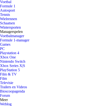
Voetbal
Formule 1
Autosport
Tennis
Wielrennen
Schaatsen
Wintersporten
Managerspelen
Voetbalmanager
Formule 1-manager
Games
PC
Playstation 4
Xbox One
Nintendo Switch
Xbox Series X|S
PlayStation 5
Film & TV
Film
Televisie
Trailers en Videos
Bioscoopagenda
Forum
Meer
Weblog