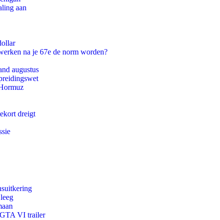
aling aan
ollar
 werken na je 67e de norm worden?
and augustus
preidingswet
n Hormuz
ekort dreigt
ssie
suitkering
 leeg
maan
 GTA VI trailer