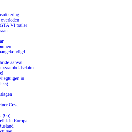
suitkering
d overleden
 GTA VI trailer
maan
ar
binnen
g aangekondigd
bride aanval
duurzaamheidsclaims
el
iegtuigen in
 leeg
tslagen
rtner Ceva
. (66)
lijk in Europa
Rusland
ichigan