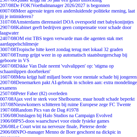
2
07/08
De FOK!Voetbalmanager 2026/2027 is begonnen
69
07/08
Meer agressie tegen een andersluidende politieke mening, laat
jij je intimideren?
31
07/08
Amsterdams dierenasiel DOA overspoeld met babykonijntjes
29
07/08
Kabinet geeft bedrijven geen compensatie voor schade door
laagwater
24
07/08
OM eist TBS tegen verwarde man die agenten stak met
aardappelschilmesje
30
07/08
Tropische hitte keert zondag terug met lokaal 32 graden
30
07/08
Trump grijpt weer in op automatisch staatsburgerschap bij
geboorte in VS
56
07/08
Dikke Van Dale neemt 'vulvalippen' op: 'stigma op
schaamlippen doorbreken'
16
07/08
Meta krijgt half miljard boete voor mentale schade bij jongeren
20
07/08
Denemarken pakt AI-gebruik in scholen aan: extra mondelinge
examens
25
07/08
Peter Faber (82) overleden
0
07/08
Ajax veel te sterk voor Shelbourne, maar houdt schade beperkt
1
07/08
Nieuwkomers schitteren bij ruime Europese zege FC Twente
19
07/08
Random Pics van de Dag #1978
15
06/08
Ontslagen bij Halo Studios na Campaign Evolved
19
06/08
PS5-doos waarschuwt voor einde fysieke games
2
06/08
Le Court wint na nerveuze finale, Pieterse derde
29
06/08
NPO-manager Menno de Boer geschorst na dickpic in