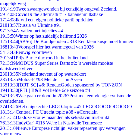
mogelijk weg
19
14:19
Twee zwaargewonden bij eenzijdig ongeval Zeeland.
59
14:08
Covid19 the aftermath #17 bananenmilkshake
17
14:08
Ik wil een eigen politieke partij oprichten
218
13:57
Russia vs Ukraine #91
97
13:54
Afvallen met injecties #4
19
13:50
Winter op het zuidelijk halfrond 2026
125
13:44
[SBS6] De Bondgenoten #318 Een klein kusje moet kunnen
168
13:43
Voorspel hier het warmtegetal van 2026
54
13:43
Eeuwig voortleven
29
13:41
Prijs Bar le duc rood in het buitenland
72
13:39
MODUS Super Series Darts #2: 's werelds mooiste
dartskweekvijver
230
13:35
Nederland stevent af op watertekort
285
13:35
MotoGP #93 Met de TT in Assen
135
13:33
[DRT SC] #6: RendacGoden sponsored by TONZON
194
13:30
[RTL] B&B vol liefde 6de seizoen #4
247
13:28
Wie gaan er dood in 2026?Post met een vleugje cynisme de
overledenen.
274
13:26
Het enige echte LEGO-topic #45 LEGOOOOOOOOOOO
18
13:14
Centraal FC Utrecht topic #88 - #CorreiaIn
32
13:14
Dakloze vrouw maanden als seksslavin misbruikt
76
13:13
[IndyCar] #115 We're in Nashville Tennessee
20
13:10
Nieuwe Europese richtlijn: vaker repareren ipv vervangen
voor nieuw