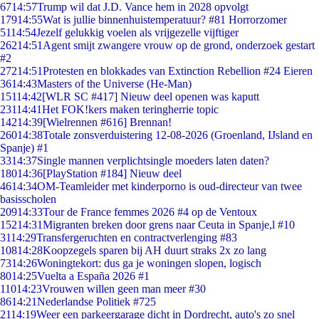
67
14:57
Trump wil dat J.D. Vance hem in 2028 opvolgt
179
14:55
Wat is jullie binnenhuistemperatuur? #81 Horrorzomer
51
14:54
Jezelf gelukkig voelen als vrijgezelle vijftiger
262
14:51
Agent smijt zwangere vrouw op de grond, onderzoek gestart
#2
272
14:51
Protesten en blokkades van Extinction Rebellion #24 Eieren
36
14:43
Masters of the Universe (He-Man)
151
14:42
[WLR SC #417] Nieuw deel openen was kaputt
231
14:41
Het FOK!kers maken teringherrie topic
142
14:39
[Wielrennen #616] Brennan!
260
14:38
Totale zonsverduistering 12-08-2026 (Groenland, IJsland en
Spanje) #1
33
14:37
Single mannen verplichtsingle moeders laten daten?
180
14:36
[PlayStation #184] Nieuw deel
46
14:34
OM-Teamleider met kinderporno is oud-directeur van twee
basisscholen
209
14:33
Tour de France femmes 2026 #4 op de Ventoux
152
14:31
Migranten breken door grens naar Ceuta in Spanje,l #10
31
14:29
Transfergeruchten en contractverlenging #83
108
14:28
Koopzegels sparen bij AH duurt straks 2x zo lang
73
14:26
Woningtekort: dus ga je woningen slopen, logisch
80
14:25
Vuelta a España 2026 #1
110
14:23
Vrouwen willen geen man meer #30
86
14:21
Nederlandse Politiek #725
21
14:19
Weer een parkeergarage dicht in Dordrecht, auto's zo snel