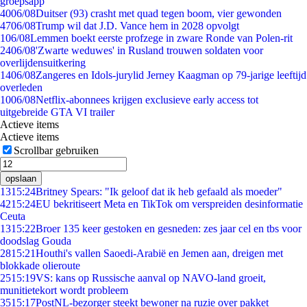
groepsapp
40
06/08
Duitser (93) crasht met quad tegen boom, vier gewonden
47
06/08
Trump wil dat J.D. Vance hem in 2028 opvolgt
1
06/08
Lemmen boekt eerste profzege in zware Ronde van Polen-rit
24
06/08
'Zwarte weduwes' in Rusland trouwen soldaten voor
overlijdensuitkering
14
06/08
Zangeres en Idols-jurylid Jerney Kaagman op 79-jarige leeftijd
overleden
10
06/08
Netflix-abonnees krijgen exclusieve early access tot
uitgebreide GTA VI trailer
Actieve items
Actieve items
Scrollbar gebruiken
opslaan
13
15:24
Britney Spears: "Ik geloof dat ik heb gefaald als moeder"
42
15:24
EU bekritiseert Meta en TikTok om verspreiden desinformatie
Ceuta
13
15:22
Broer 135 keer gestoken en gesneden: zes jaar cel en tbs voor
doodslag Gouda
28
15:21
Houthi's vallen Saoedi-Arabië en Jemen aan, dreigen met
blokkade olieroute
25
15:19
VS: kans op Russische aanval op NAVO-land groeit,
munitietekort wordt probleem
35
15:17
PostNL-bezorger steekt bewoner na ruzie over pakket