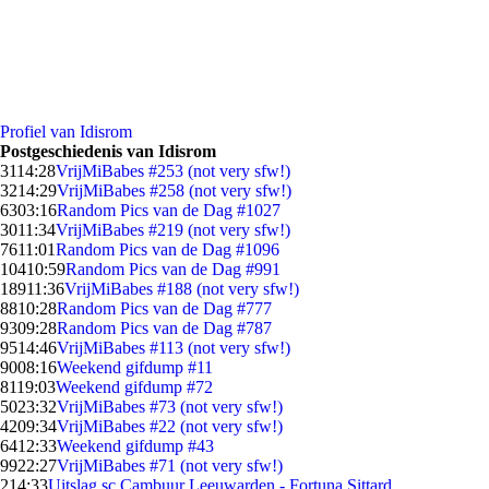
Profiel van Idisrom
Postgeschiedenis van Idisrom
31
14:28
VrijMiBabes #253 (not very sfw!)
32
14:29
VrijMiBabes #258 (not very sfw!)
63
03:16
Random Pics van de Dag #1027
30
11:34
VrijMiBabes #219 (not very sfw!)
76
11:01
Random Pics van de Dag #1096
104
10:59
Random Pics van de Dag #991
189
11:36
VrijMiBabes #188 (not very sfw!)
88
10:28
Random Pics van de Dag #777
93
09:28
Random Pics van de Dag #787
95
14:46
VrijMiBabes #113 (not very sfw!)
90
08:16
Weekend gifdump #11
81
19:03
Weekend gifdump #72
50
23:32
VrijMiBabes #73 (not very sfw!)
42
09:34
VrijMiBabes #22 (not very sfw!)
64
12:33
Weekend gifdump #43
99
22:27
VrijMiBabes #71 (not very sfw!)
2
14:33
Uitslag sc Cambuur Leeuwarden - Fortuna Sittard