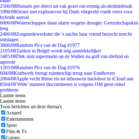
maan
25
06/08
Huisarts per direct uit vak gezet om ernstig alcoholmisbruik
19
06/08
Drone met explosieven bij Duits vliegveld voedt vrees voor
hybride aanval
60
06/08
Waterschappen slaan alarm wegens droogte: Gereedschapskist
leeg
24
06/08
Zorgmedewerkster die 's nachts haar vriend bezocht terecht
ontslagen
38
06/08
Random Pics van de Dag #1977
21
05/08
Tanken in België wordt nóg aantrekkelijker
34
05/08
Dirk sluit supermarkt op de Wallen na golf van diefstal en
agressie
12
05/08
Random Pics van de Dag #1976
6
04/08
Kraftwerk brengt ruimteschip terug naar Eindhoven
20
04/08
Apple vecht Britse eis tot inbouwen backdoor in iCloud aan
85
04/08
'Witte' mannen discrimineren is volgens OM geen enkel
probleem
Laatste items
Laatste items
Toon berichten uit deze thema's
Actueel
Entertainment
Sport
Film & Tv
Games