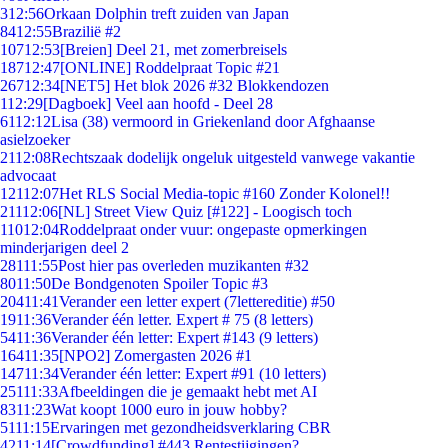
3
12:56
Orkaan Dolphin treft zuiden van Japan
84
12:55
Brazilië #2
107
12:53
[Breien] Deel 21, met zomerbreisels
187
12:47
[ONLINE] Roddelpraat Topic #21
267
12:34
[NET5] Het blok 2026 #32 Blokkendozen
1
12:29
[Dagboek] Veel aan hoofd - Deel 28
61
12:12
Lisa (38) vermoord in Griekenland door Afghaanse
asielzoeker
21
12:08
Rechtszaak dodelijk ongeluk uitgesteld vanwege vakantie
advocaat
121
12:07
Het RLS Social Media-topic #160 Zonder Kolonel!!
211
12:06
[NL] Street View Quiz [#122] - Loogisch toch
110
12:04
Roddelpraat onder vuur: ongepaste opmerkingen
minderjarigen deel 2
281
11:55
Post hier pas overleden muzikanten #32
80
11:50
De Bondgenoten Spoiler Topic #3
204
11:41
Verander een letter expert (7lettereditie) #50
19
11:36
Verander één letter. Expert # 75 (8 letters)
54
11:36
Verander één letter: Expert #143 (9 letters)
164
11:35
[NPO2] Zomergasten 2026 #1
147
11:34
Verander één letter: Expert #91 (10 letters)
251
11:33
Afbeeldingen die je gemaakt hebt met AI
83
11:23
Wat koopt 1000 euro in jouw hobby?
51
11:15
Ervaringen met gezondheidsverklaring CBR
42
11:14
[Crowdfunding] #443 Rentestijgingen?