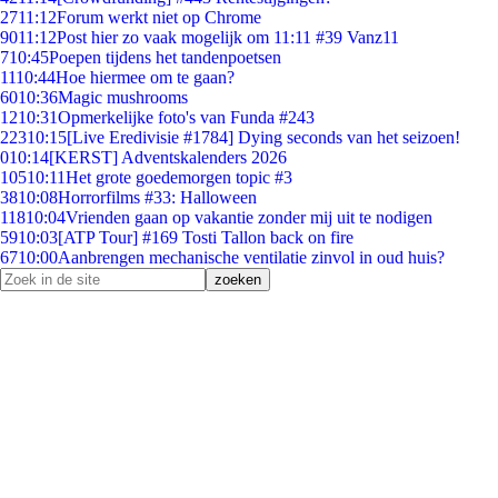
27
11:12
Forum werkt niet op Chrome
90
11:12
Post hier zo vaak mogelijk om 11:11 #39 Vanz11
7
10:45
Poepen tijdens het tandenpoetsen
11
10:44
Hoe hiermee om te gaan?
60
10:36
Magic mushrooms
12
10:31
Opmerkelijke foto's van Funda #243
223
10:15
[Live Eredivisie #1784] Dying seconds van het seizoen!
0
10:14
[KERST] Adventskalenders 2026
105
10:11
Het grote goedemorgen topic #3
38
10:08
Horrorfilms #33: Halloween
118
10:04
Vrienden gaan op vakantie zonder mij uit te nodigen
59
10:03
[ATP Tour] #169 Tosti Tallon back on fire
67
10:00
Aanbrengen mechanische ventilatie zinvol in oud huis?