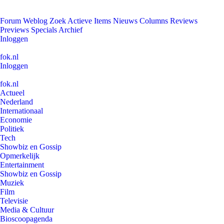
Forum
Weblog
Zoek
Actieve Items
Nieuws
Columns
Reviews
Previews
Specials
Archief
Inloggen
fok.nl
Inloggen
fok.nl
Actueel
Nederland
Internationaal
Economie
Politiek
Tech
Showbiz en Gossip
Opmerkelijk
Entertainment
Showbiz en Gossip
Muziek
Film
Televisie
Media & Cultuur
Bioscoopagenda