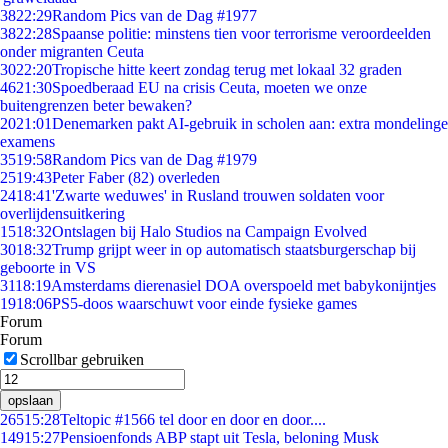
38
22:29
Random Pics van de Dag #1977
38
22:28
Spaanse politie: minstens tien voor terrorisme veroordeelden
onder migranten Ceuta
30
22:20
Tropische hitte keert zondag terug met lokaal 32 graden
46
21:30
Spoedberaad EU na crisis Ceuta, moeten we onze
buitengrenzen beter bewaken?
20
21:01
Denemarken pakt AI-gebruik in scholen aan: extra mondelinge
examens
35
19:58
Random Pics van de Dag #1979
25
19:43
Peter Faber (82) overleden
24
18:41
'Zwarte weduwes' in Rusland trouwen soldaten voor
overlijdensuitkering
15
18:32
Ontslagen bij Halo Studios na Campaign Evolved
30
18:32
Trump grijpt weer in op automatisch staatsburgerschap bij
geboorte in VS
31
18:19
Amsterdams dierenasiel DOA overspoeld met babykonijntjes
19
18:06
PS5-doos waarschuwt voor einde fysieke games
Forum
Forum
Scrollbar gebruiken
opslaan
265
15:28
Teltopic #1566 tel door en door en door....
149
15:27
Pensioenfonds ABP stapt uit Tesla, beloning Musk