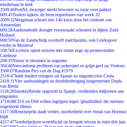
misdienaar in kerk
35
09:46
PostNL-bezorger steekt bewoner na ruzie over pakket
6
09:45
Trailers kijken: de bioscoopreleases van week 32
20
09:32
Wegpiraat scheurt met 146 km/u door het centrum van
Amsterdam
6
09:28
Aanhoudende droogte veroorzaakt scheuren in dijken Zuid-
Holland
0
08:59
Van de Zandschulp overleeft matchpoints, ook Griekspoor
verder in Montreal
1
08:56
Excelsior opent seizoen met ruime zege op promovendus
Cambuur
2
08:35
Nieuw te streamen in augustus
3
04:46
Niewiadoma profiteert van pokerspel en grijpt geel op Ventoux
35
00:07
Random Pics van de Dag #1979
25
18:47
Italië hindert reizigers uit Spanje na migratiecrisis Ceuta
24
18:31
Vier aanhoudingen na doodsbedreiging burgemeester Depla
van Breda
11
18:26
Smokkelbende opgerold in Spanje, verdienden miljoenen aan
migranten
37
18:08
CDA en D66 willen ingrijpen tegen 'gluurbrillen' die mensen
ongemerkt filmen
11
17:56
Benzineprijs daalt verder, onzekerheid over Straat van Hormuz
blijft
42
17:47
Voedselprijzen wereldwijd op hoogste niveau in ruim drie jaar
23
07/08
Quake krijgt na 30 jaar een gratis uitbreiding