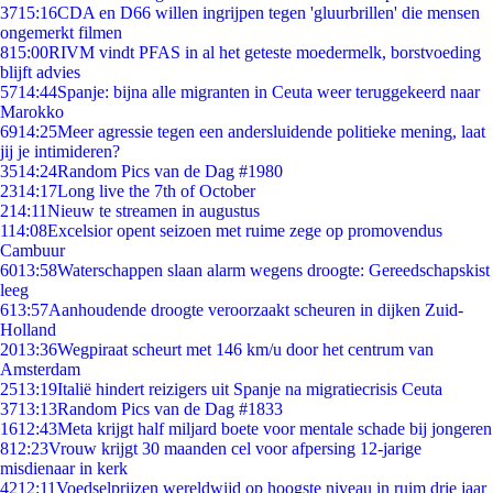
37
15:16
CDA en D66 willen ingrijpen tegen 'gluurbrillen' die mensen
ongemerkt filmen
8
15:00
RIVM vindt PFAS in al het geteste moedermelk, borstvoeding
blijft advies
57
14:44
Spanje: bijna alle migranten in Ceuta weer teruggekeerd naar
Marokko
69
14:25
Meer agressie tegen een andersluidende politieke mening, laat
jij je intimideren?
35
14:24
Random Pics van de Dag #1980
23
14:17
Long live the 7th of October
2
14:11
Nieuw te streamen in augustus
1
14:08
Excelsior opent seizoen met ruime zege op promovendus
Cambuur
60
13:58
Waterschappen slaan alarm wegens droogte: Gereedschapskist
leeg
6
13:57
Aanhoudende droogte veroorzaakt scheuren in dijken Zuid-
Holland
20
13:36
Wegpiraat scheurt met 146 km/u door het centrum van
Amsterdam
25
13:19
Italië hindert reizigers uit Spanje na migratiecrisis Ceuta
37
13:13
Random Pics van de Dag #1833
16
12:43
Meta krijgt half miljard boete voor mentale schade bij jongeren
8
12:23
Vrouw krijgt 30 maanden cel voor afpersing 12-jarige
misdienaar in kerk
42
12:11
Voedselprijzen wereldwijd op hoogste niveau in ruim drie jaar