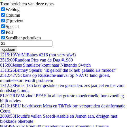
Toon berichten van deze types
Weblog
Column
(P)review
Special
Poll
Scrollbar gebruiken
opslaan
12
15:10
VrijMiBabes #316 (not very sfw!)
35
15:09
Random Pics van de Dag #1980
0
15:00
Jesus Simulator komt naar Nintendo Switch
13
13:26
Britney Spears: "Ik geloof dat ik heb gefaald als moeder"
25
12:42
VS: kans op Russische aanval op NAVO-land groeit,
munitietekort wordt probleem
13
12:28
Broer 135 keer gestoken en gesneden: zes jaar cel en tbs voor
doodslag Gouda
8
12:17
RIVM vindt PFAS in al het geteste moedermelk, borstvoeding
blijft advies
42
10:16
EU bekritiseert Meta en TikTok om verspreiden desinformatie
Ceuta
28
09:53
Houthi's vallen Saoedi-Arabië en Jemen aan, dreigen met
blokkade olieroute
8
09:49
Vrouw krijgt 30 maanden cel voor afpersing 12-jarige