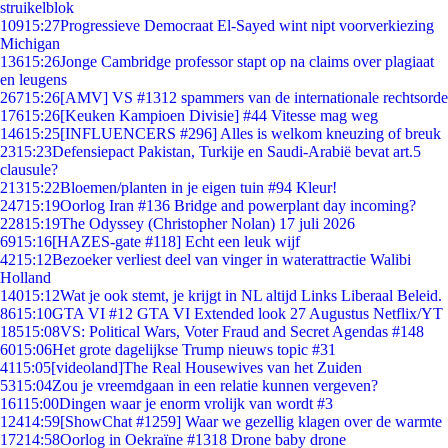
struikelblok
109
15:27
Progressieve Democraat El-Sayed wint nipt voorverkiezing
Michigan
136
15:26
Jonge Cambridge professor stapt op na claims over plagiaat
en leugens
267
15:26
[AMV] VS #1312 spammers van de internationale rechtsorde
176
15:26
[Keuken Kampioen Divisie] #44 Vitesse mag weg
146
15:25
[INFLUENCERS #296] Alles is welkom kneuzing of breuk
23
15:23
Defensiepact Pakistan, Turkije en Saudi-Arabië bevat art.5
clausule?
213
15:22
Bloemen/planten in je eigen tuin #94 Kleur!
247
15:19
Oorlog Iran #136 Bridge and powerplant day incoming?
228
15:19
The Odyssey (Christopher Nolan) 17 juli 2026
69
15:16
[HAZES-gate #118] Echt een leuk wijf
42
15:12
Bezoeker verliest deel van vinger in waterattractie Walibi
Holland
140
15:12
Wat je ook stemt, je krijgt in NL altijd Links Liberaal Beleid.
86
15:10
GTA VI #12 GTA VI Extended look 27 Augustus Netflix/YT
185
15:08
VS: Political Wars, Voter Fraud and Secret Agendas #148
60
15:06
Het grote dagelijkse Trump nieuws topic #31
41
15:05
[videoland]The Real Housewives van het Zuiden
53
15:04
Zou je vreemdgaan in een relatie kunnen vergeven?
161
15:00
Dingen waar je enorm vrolijk van wordt #3
124
14:59
[ShowChat #1259] Waar we gezellig klagen over de warmte
172
14:58
Oorlog in Oekraïne #1318 Drone baby drone