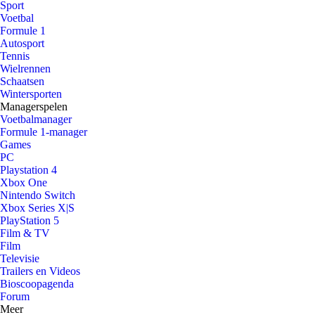
Sport
Voetbal
Formule 1
Autosport
Tennis
Wielrennen
Schaatsen
Wintersporten
Managerspelen
Voetbalmanager
Formule 1-manager
Games
PC
Playstation 4
Xbox One
Nintendo Switch
Xbox Series X|S
PlayStation 5
Film & TV
Film
Televisie
Trailers en Videos
Bioscoopagenda
Forum
Meer