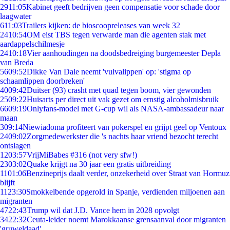
29
11:05
Kabinet geeft bedrijven geen compensatie voor schade door
laagwater
6
11:03
Trailers kijken: de bioscoopreleases van week 32
24
10:54
OM eist TBS tegen verwarde man die agenten stak met
aardappelschilmesje
24
10:18
Vier aanhoudingen na doodsbedreiging burgemeester Depla
van Breda
56
09:52
Dikke Van Dale neemt 'vulvalippen' op: 'stigma op
schaamlippen doorbreken'
40
09:42
Duitser (93) crasht met quad tegen boom, vier gewonden
25
09:22
Huisarts per direct uit vak gezet om ernstig alcoholmisbruik
66
09:19
Onlyfans-model met G-cup wil als NASA-ambassadeur naar
maan
3
09:14
Niewiadoma profiteert van pokerspel en grijpt geel op Ventoux
24
09:02
Zorgmedewerkster die 's nachts haar vriend bezocht terecht
ontslagen
12
03:57
VrijMiBabes #316 (not very sfw!)
23
03:02
Quake krijgt na 30 jaar een gratis uitbreiding
11
01:06
Benzineprijs daalt verder, onzekerheid over Straat van Hormuz
blijft
11
23:30
Smokkelbende opgerold in Spanje, verdienden miljoenen aan
migranten
47
22:43
Trump wil dat J.D. Vance hem in 2028 opvolgt
34
22:32
Ceuta-leider noemt Marokkaanse grensaanval door migranten
'gruweldaad'