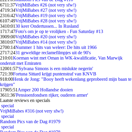
67
11:37
VrijMiBabes #26 (not very sfw!)
47
19:34
VrijMiBabes #27 (not very sfw!)
23
16:42
VrijMiBabes #19 (not very sfw!)
61
07:49
VrijMiBabes #28 (not very sfw!)
34
10:01
30 keer Ondertussen... In Rusland
17
17:47
Foto's om je op te vrolijken - Fun Saturday #13
39
09:00
VrijMiBabes #20 (not very sfw!)
38
10:07
VrijMiBabes #14 (not very sfw!)
27
00:14
Nummer 1 hits van weleer: De hits uit 1966
27
17:24
31 geweldige reclamefilmpjes uit de 90's
2
10:01
Koeman wint met Oman in WK-kwalificatie, Van Marwijk
onderuit met Emiraten
120
01:57
'Sylvana Simons is een mislukte negerin'
7
21:39
Fortuna Sittard krijgt puntenstraf van KNVB
9
18:00
Henk de Jong: "Booy heeft wekenlang geprobeerd mijn baan te
krijgen"
179
05:51
Amper 200 Hollandse dooien
36
11:36
'Pensioenfondsen rijker, ouderen armer'
Laatste reviews en specials
special
VrijMiBabes #316 (not very sfw!)
special
Random Pics van de Dag #1979
special