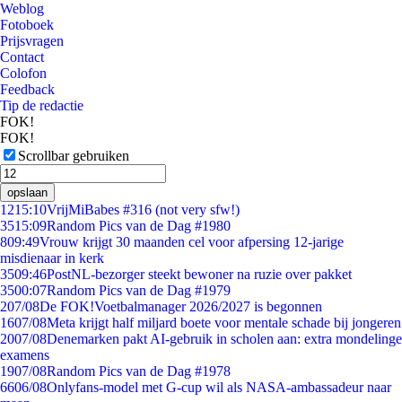
Weblog
Fotoboek
Prijsvragen
Contact
Colofon
Feedback
Tip de redactie
FOK!
FOK!
Scrollbar gebruiken
opslaan
12
15:10
VrijMiBabes #316 (not very sfw!)
35
15:09
Random Pics van de Dag #1980
8
09:49
Vrouw krijgt 30 maanden cel voor afpersing 12-jarige
misdienaar in kerk
35
09:46
PostNL-bezorger steekt bewoner na ruzie over pakket
35
00:07
Random Pics van de Dag #1979
2
07/08
De FOK!Voetbalmanager 2026/2027 is begonnen
16
07/08
Meta krijgt half miljard boete voor mentale schade bij jongeren
20
07/08
Denemarken pakt AI-gebruik in scholen aan: extra mondelinge
examens
19
07/08
Random Pics van de Dag #1978
66
06/08
Onlyfans-model met G-cup wil als NASA-ambassadeur naar