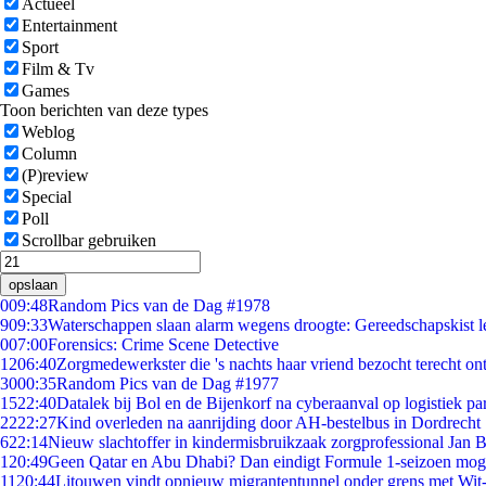
Actueel
Entertainment
Sport
Film & Tv
Games
Toon berichten van deze types
Weblog
Column
(P)review
Special
Poll
Scrollbar gebruiken
opslaan
0
09:48
Random Pics van de Dag #1978
9
09:33
Waterschappen slaan alarm wegens droogte: Gereedschapskist l
0
07:00
Forensics: Crime Scene Detective
12
06:40
Zorgmedewerkster die 's nachts haar vriend bezocht terecht on
30
00:35
Random Pics van de Dag #1977
15
22:40
Datalek bij Bol en de Bijenkorf na cyberaanval op logistiek pa
22
22:27
Kind overleden na aanrijding door AH-bestelbus in Dordrecht
6
22:14
Nieuw slachtoffer in kindermisbruikzaak zorgprofessional Jan B
1
20:49
Geen Qatar en Abu Dhabi? Dan eindigt Formule 1-seizoen moge
11
20:44
Litouwen vindt opnieuw migrantentunnel onder grens met Wit