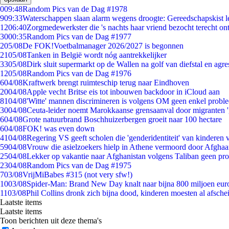
0
09:48
Random Pics van de Dag #1978
9
09:33
Waterschappen slaan alarm wegens droogte: Gereedschapskist l
12
06:40
Zorgmedewerkster die 's nachts haar vriend bezocht terecht on
30
00:35
Random Pics van de Dag #1977
2
05/08
De FOK!Voetbalmanager 2026/2027 is begonnen
21
05/08
Tanken in België wordt nóg aantrekkelijker
33
05/08
Dirk sluit supermarkt op de Wallen na golf van diefstal en agre
12
05/08
Random Pics van de Dag #1976
6
04/08
Kraftwerk brengt ruimteschip terug naar Eindhoven
20
04/08
Apple vecht Britse eis tot inbouwen backdoor in iCloud aan
81
04/08
'Witte' mannen discrimineren is volgens OM geen enkel probl
30
04/08
Ceuta-leider noemt Marokkaanse grensaanval door migranten 
6
04/08
Grote natuurbrand Boschhuizerbergen groeit naar 100 hectare
6
04/08
FOK! was even down
41
04/08
Regering VS geeft scholen die 'genderidentiteit' van kinderen
59
04/08
Vrouw die asielzoekers hielp in Athene vermoord door Afghaa
25
04/08
Lekker op vakantie naar Afghanistan volgens Taliban geen pr
23
04/08
Random Pics van de Dag #1975
7
03/08
VrijMiBabes #315 (not very sfw!)
10
03/08
Spider-Man: Brand New Day knalt naar bijna 800 miljoen eur
11
03/08
Phil Collins dronk zich bijna dood, kinderen moesten al afsch
Laatste items
Laatste items
Toon berichten uit deze thema's