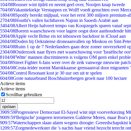
1
04/08
Reusser wint tijdrit en neemt geel over, Nooijen knap tweede
7
04/08
Vakantiekiekje Verstappen en Wolff voedt geruchten over Merc
18
04/08
Spotify bereikt mijlpaal, voor het eerst 300 miljoen premium-
27
04/08
Houthi's vallen luchthaven Najran in Saoedi-Arabië aan
34
04/08
Albert Heijn halveert tempo van Koopzegels sparen vanaf sep
55
04/08
Boeren waarschuwen voor lagere oogst door aanhoudende hitt
20
04/08
Apple vecht Britse eis tot inbouwen backdoor in iCloud aan
26
04/08
Doden bij Oekraïense droneaanvallen op Moskou en Sint-Pete
19
04/08
Ruim 1 op de 7 Nederlanders gaan deze zomer onverzekerd op
23
04/08
Onderzoek naar flyers met waarschuwing voor 'Israëlische oor
81
04/08
'Witte' mannen discrimineren is volgens OM geen enkel probl
5
04/08
Street Fighter 6-fans weer over de zeik vanwege nieuwste patch
30
04/08
Ceuta-leider noemt Marokkaanse grensaanval door migranten 
5
04/08
Control Resonant kost je 30 uur om uit te spelen
6
04/08
Grote natuurbrand Boschhuizerbergen groeit naar 100 hectare
Actieve items
Actieve items
Scrollbar gebruiken
opslaan
39
09:59
Progressieve Democraat El-Sayed wint nipt voorverkiezing M
90
09:59
'Belgische' jongeren terroriseren Galderse Meren, maar Boa's 
9
09:57
Waterschappen slaan alarm wegens droogte: Gereedschapskist l
12
09:57
Zorgmedewerkster die 's nachts haar vriend bezocht terecht on