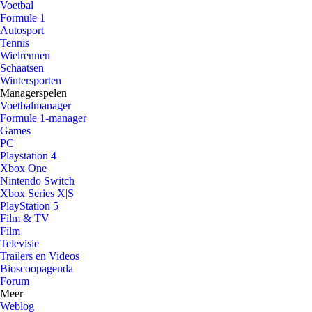
Voetbal
Formule 1
Autosport
Tennis
Wielrennen
Schaatsen
Wintersporten
Managerspelen
Voetbalmanager
Formule 1-manager
Games
PC
Playstation 4
Xbox One
Nintendo Switch
Xbox Series X|S
PlayStation 5
Film & TV
Film
Televisie
Trailers en Videos
Bioscoopagenda
Forum
Meer
Weblog