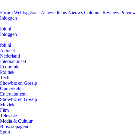
Forum
Weblog
Zoek
Actieve Items
Nieuws
Columns
Reviews
Previe
Inloggen
fok.nl
Inloggen
fok.nl
Actueel
Nederland
Internationaal
Economie
Politiek
Tech
Showbiz en Gossip
Opmerkelijk
Entertainment
Showbiz en Gossip
Muziek
Film
Televisie
Media & Cultuur
Bioscoopagenda
Sport