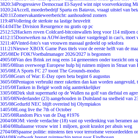
38
20:34
Progressieve Democraat El-Sayed wint nipt voorverkiezing M
10
20:24
Accell, moederbedrijf Sparta en Batavus, vraagt uitstel van bet
4
20:11
Zomervakantieweerbericht: aanhoudend zomers
1
19:48
Vollering de sterkste na lastige heuvelrit
6
14:04
The Division Resurgence nu gratis op pc
25
12:52
Hackers roven Coldcard-bitcoinwallets leeg voor 114 miljoen d
41
12:15
Doorwerken na AOW-leeftijd vaker vastgelegd in cao's, moet
32
11:40
Vinted-foto's van vrouwen massaal gedeeld op seksfora
1
11:21
Nieuwe XBOX Game Pass titels voor de eerste helft van de ma
2
05/08
De FOK!Voetbalmanager 2026/2027 is begonnen
49
05/08
Van den Brink zet nog eens 14 gemeenten onder toezicht om s
18
05/08
Iran overweegt Europese hulp bij ruimen mijnen in Straat va
3
05/08
EA Sports FC 27 toont The Grounds-modus
1
05/08
Gears of War: E-Day open beta begint 6 augustus
36
05/08
Pentagon verbruikt meer raketten dan kan worden aangevuld, t
21
05/08
Tanken in België wordt nóg aantrekkelijker
33
05/08
Dirk sluit supermarkt op de Wallen na golf van diefstal en agre
13
05/08
Nederlander (23) aangehouden in Duitsland na snelheid van 
3
05/08
Gedurfd NEC blijft overeind bij Olympiakos
14
05/08
Long live the 7th of October
12
05/08
Random Pics van de Dag #1976
20
04/08
OM: vierde verdachte (18) vast op verdenking van beramen aa
14
04/08
Italiaanse vrouw wint 1 miljoen, gooit kraslot per abuis weg
27
04/08
Spaanse politie: minstens tien voor terrorisme veroordeelden 
6
04/08
Kraftwerk brengt ruimteschip terug naar Eindhoven