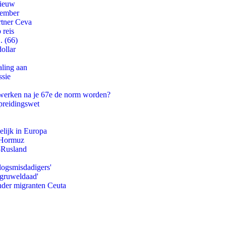
nieuw
tember
rtner Ceva
 reis
. (66)
ollar
aling aan
ssie
 werken na je 67e de norm worden?
preidingswet
lijk in Europa
n Hormuz
-Rusland
logsmisdadigers'
'gruweldaad'
onder migranten Ceuta