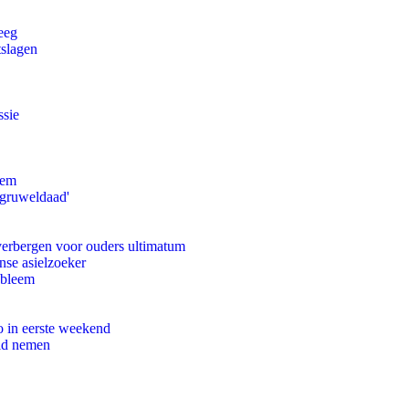
eeg
tslagen
ssie
eem
'gruweldaad'
 verbergen voor ouders ultimatum
nse asielzoeker
obleem
o in eerste weekend
eid nemen