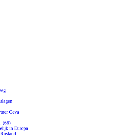
eeg
tslagen
rtner Ceva
. (66)
lijk in Europa
-Rusland