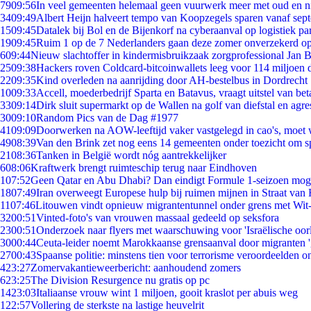
79
09:56
In veel gemeenten helemaal geen vuurwerk meer met oud en 
34
09:49
Albert Heijn halveert tempo van Koopzegels sparen vanaf sep
15
09:45
Datalek bij Bol en de Bijenkorf na cyberaanval op logistiek pa
19
09:45
Ruim 1 op de 7 Nederlanders gaan deze zomer onverzekerd op
6
09:44
Nieuw slachtoffer in kindermisbruikzaak zorgprofessional Jan B
25
09:38
Hackers roven Coldcard-bitcoinwallets leeg voor 114 miljoen d
22
09:35
Kind overleden na aanrijding door AH-bestelbus in Dordrecht
10
09:33
Accell, moederbedrijf Sparta en Batavus, vraagt uitstel van bet
33
09:14
Dirk sluit supermarkt op de Wallen na golf van diefstal en agre
30
09:10
Random Pics van de Dag #1977
41
09:09
Doorwerken na AOW-leeftijd vaker vastgelegd in cao's, moet
49
08:39
Van den Brink zet nog eens 14 gemeenten onder toezicht om s
21
08:36
Tanken in België wordt nóg aantrekkelijker
6
08:06
Kraftwerk brengt ruimteschip terug naar Eindhoven
1
07:52
Geen Qatar en Abu Dhabi? Dan eindigt Formule 1-seizoen moge
18
07:49
Iran overweegt Europese hulp bij ruimen mijnen in Straat va
11
07:46
Litouwen vindt opnieuw migrantentunnel onder grens met Wit
32
00:51
Vinted-foto's van vrouwen massaal gedeeld op seksfora
23
00:51
Onderzoek naar flyers met waarschuwing voor 'Israëlische oor
30
00:44
Ceuta-leider noemt Marokkaanse grensaanval door migranten 
27
00:43
Spaanse politie: minstens tien voor terrorisme veroordeelden 
4
23:27
Zomervakantieweerbericht: aanhoudend zomers
6
23:25
The Division Resurgence nu gratis op pc
14
23:03
Italiaanse vrouw wint 1 miljoen, gooit kraslot per abuis weg
1
22:57
Vollering de sterkste na lastige heuvelrit