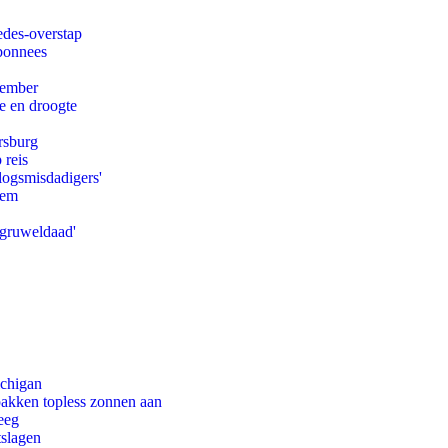
edes-overstap
abonnees
tember
e en droogte
rsburg
 reis
logsmisdadigers'
eem
'gruweldaad'
ichigan
pakken topless zonnen aan
eeg
tslagen