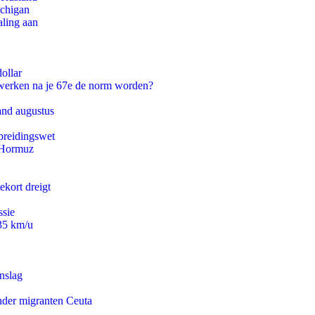
ichigan
aling aan
ollar
 werken na je 67e de norm worden?
and augustus
preidingswet
n Hormuz
ekort dreigt
ssie
235 km/u
nslag
onder migranten Ceuta