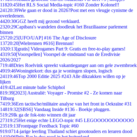
118
20:45
Het RLS Social Media-topic #160 Zonder Kolonel!!
241
20:39
Wie gaan er dood in 2026?Post met een vleugje cynisme de
overledenen.
44
20:30
GGZ heeft mij gezond verklaard.
23
20:29
Capibara's wandelen doodleuk het Braziliaanse parlement
binnen
257
20:25
[UFO/UAP] #16 The Age of Disclosure
137
20:20
[Wielrennen #616] Brennan!
10
20:13
[gratis] Videogames Part 9: Gratis en free-to-play games!
43
19:50
[Voorspellen] Voorspel de eindstand van de Eredivisie
2026/2027
7
19:48
Dries Roelvink spreekt vakantieganger aan om gele zwembroek
49
19:46
Woningtekort: dus ga je woningen slopen, logisch
241
19:46
Top 2000 Editie 2025 #243 Alle dikzakken willen op je
lijken
4
19:42
Last minute balie Schiphol
8
19:39
[2023] Australië: Voyager - Promise #2 - Ze komen naar
Tilburg
74
19:36
Een tactische/militaire analyse van het front in Oekraïne #31
148
19:32
[SBS6] Vandaag Inside #136 - Boekje pluggen.
5
19:29
Ik ga de fok-toto winnen dit jaar
273
19:25
Het enige echte LEGO-topic #45 LEGOOOOOOOOOOO
235
19:13
Frontpage Feedback Topic #60
9
19:07
14-jarige leerling Thailand schiet grootouders en leraren dood
14
19:06
Prijs Bar le duc rood in het buitenland