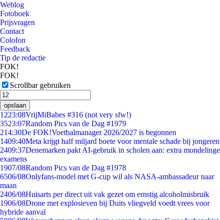
Weblog
Fotoboek
Prijsvragen
Contact
Colofon
Feedback
Tip de redactie
FOK!
FOK!
Scrollbar gebruiken
opslaan
12
23:08
VrijMiBabes #316 (not very sfw!)
35
23:07
Random Pics van de Dag #1979
2
14:30
De FOK!Voetbalmanager 2026/2027 is begonnen
14
09:40
Meta krijgt half miljard boete voor mentale schade bij jongeren
24
09:37
Denemarken pakt AI-gebruik in scholen aan: extra mondelinge
examens
19
07/08
Random Pics van de Dag #1978
65
06/08
Onlyfans-model met G-cup wil als NASA-ambassadeur naar
maan
24
06/08
Huisarts per direct uit vak gezet om ernstig alcoholmisbruik
19
06/08
Drone met explosieven bij Duits vliegveld voedt vrees voor
hybride aanval