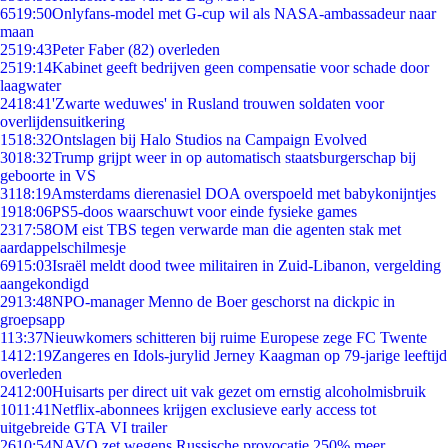
65
19:50
Onlyfans-model met G-cup wil als NASA-ambassadeur naar
maan
25
19:43
Peter Faber (82) overleden
25
19:14
Kabinet geeft bedrijven geen compensatie voor schade door
laagwater
24
18:41
'Zwarte weduwes' in Rusland trouwen soldaten voor
overlijdensuitkering
15
18:32
Ontslagen bij Halo Studios na Campaign Evolved
30
18:32
Trump grijpt weer in op automatisch staatsburgerschap bij
geboorte in VS
31
18:19
Amsterdams dierenasiel DOA overspoeld met babykonijntjes
19
18:06
PS5-doos waarschuwt voor einde fysieke games
23
17:58
OM eist TBS tegen verwarde man die agenten stak met
aardappelschilmesje
69
15:03
Israël meldt dood twee militairen in Zuid-Libanon, vergelding
aangekondigd
29
13:48
NPO-manager Menno de Boer geschorst na dickpic in
groepsapp
1
13:37
Nieuwkomers schitteren bij ruime Europese zege FC Twente
14
12:19
Zangeres en Idols-jurylid Jerney Kaagman op 79-jarige leeftijd
overleden
24
12:00
Huisarts per direct uit vak gezet om ernstig alcoholmisbruik
10
11:41
Netflix-abonnees krijgen exclusieve early access tot
uitgebreide GTA VI trailer
26
10:54
NAVO zet wegens Russische provocatie 250% meer