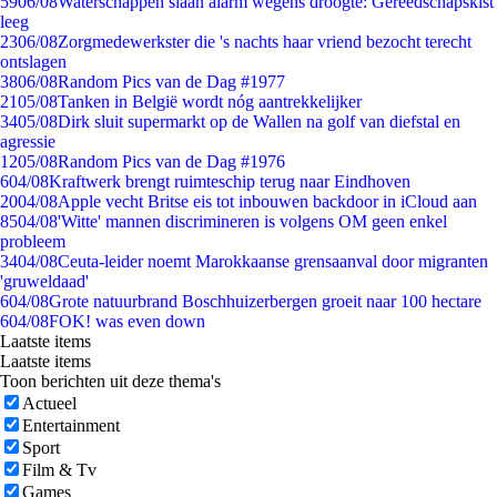
59
06/08
Waterschappen slaan alarm wegens droogte: Gereedschapskist
leeg
23
06/08
Zorgmedewerkster die 's nachts haar vriend bezocht terecht
ontslagen
38
06/08
Random Pics van de Dag #1977
21
05/08
Tanken in België wordt nóg aantrekkelijker
34
05/08
Dirk sluit supermarkt op de Wallen na golf van diefstal en
agressie
12
05/08
Random Pics van de Dag #1976
6
04/08
Kraftwerk brengt ruimteschip terug naar Eindhoven
20
04/08
Apple vecht Britse eis tot inbouwen backdoor in iCloud aan
85
04/08
'Witte' mannen discrimineren is volgens OM geen enkel
probleem
34
04/08
Ceuta-leider noemt Marokkaanse grensaanval door migranten
'gruweldaad'
6
04/08
Grote natuurbrand Boschhuizerbergen groeit naar 100 hectare
6
04/08
FOK! was even down
Laatste items
Laatste items
Toon berichten uit deze thema's
Actueel
Entertainment
Sport
Film & Tv
Games