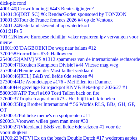
dick-pic rond
40
01:40
[Crowdfunding] #443 Rentestijgingen?
134
01:36
[DRT SC] #6: RendacGoden sponsored by TONZON
198
01:28
Tour de France femmes 2026 #4 op de Ventoux
224
01:24
Nederland stevent af op watertekort
6
01:21
Ps 5
7
01:12
Nieuwe Europese richtlijn: vaker repareren ipv vervangen voor
nieuw
116
01:03
[DAGBOEK] De weg naar balans #12
37
00:58
Horrorfilms #33: Halloween
254
00:52
[AMV] VS #1312 spammers van de internationale rechtsorde
173
00:47
[Keuken Kampioen Divisie] #44 Vitesse mag weg
257
00:47
Hennie van der Most failliet verklaard
184
00:46
[RTL] B&B vol liefde 6de seizoen #4
273
00:44
De Avondetappe #176 - Met Ellen ten Damme.
4
00:40
Het gezellige Eurojackpot KNVB Bekertopic 2026/27 #1
58
00:39
[ATP Tour] #169 Tosti Tallon back on fire
276
00:37
Tropisch aquarium #73 - Het blijft toch kriebelen.
186
00:35
Big Brother International # 56 Worlds RLS, BBs, GH, GF,
OT
202
00:32
Politieke meme's en spotprenten #11
92
00:31
Vrouwen willen geen man meer #30
251
00:27
[Videoland] B&B vol liefde 6de seizoen #1 voor de
vooruitkijkers
117
00:23
[MTV] Ex on the beach Double Dutch #17 wederom aapjes