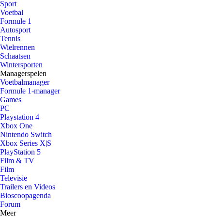
Sport
Voetbal
Formule 1
Autosport
Tennis
Wielrennen
Schaatsen
Wintersporten
Managerspelen
Voetbalmanager
Formule 1-manager
Games
PC
Playstation 4
Xbox One
Nintendo Switch
Xbox Series X|S
PlayStation 5
Film & TV
Film
Televisie
Trailers en Videos
Bioscoopagenda
Forum
Meer