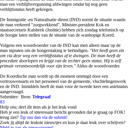
man een verblijfsvergunning afdwingen omdat hij nog geen
verblijfsstatus heeft gekregen.
De Immigratie -en Naturalisatie dienst (IND) noemt de situatie waarin
de man verkeerd "zorgwekkend". Minister-president Kok en
staatssecretaris Kalsbeek (Justitie) hebben zich zondag telefonisch op
de hoogte laten stellen van de situatie van de wanhopige Koerd.
Volgens een woordvoerder van de IND kan men alleen maar op de
man inpraten om de hongerstaking te beëindigen.
"Het heeft geen zin
om via deze weg een verblijfsstatus af te dwingen. De man heeft de
procedure doorlopen en krijgt van de rechter geen status. Hij is zelf
primair verantwoordelijk voor zijn leven."
Aldus de woordvoerder.
De Koerdische man wordt op dit moment omringd door een
vertrouwensarts en het personeel van de gemeente, vluchtelingenwerk
en de IND. Inmiddels heeft de man voor de tweede keer een asielstatus
aangevraagd.
Submitter:
Bron:
Telegraaf
83
Help ons; deel dit item als je het leuk vond
Heb je een leuk of interessant bericht gevonden dat je graag op FOK!
terug ziet?
Tip ons dan via de submit!
Zoek jij altijd de leukste nieuwtjes en kun je daar leuk over schrijven?
Meld je aan als nieuwsposter!