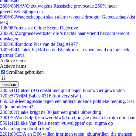
buitenspel
26
06/08
NAVO zet wegens Russische provocatie 250% meer
gevechtsvliegtuigen in
59
06/08
Waterschappen slaan alarm wegens droogte: Gereedschapskist
leeg
1
06/08
Forensics: Crime Scene Detective
23
06/08
Zorgmedewerkster die 's nachts haar vriend bezocht terecht
ontslagen
38
06/08
Random Pics van de Dag #1977
18
05/08
Datalek bij Bol en de Bijenkorf na cyberaanval op logistiek
partner Ceva
Actieve items
Actieve items
Scrollbar gebruiken
opslaan
38
05:41
Duitser (93) crasht met quad tegen boom, vier gewonden
12
03:57
VrijMiBabes #316 (not very sfw!)
65
03:26
Meer agressie tegen een andersluidende politieke mening, laat
jij je intimideren?
23
03:02
Quake krijgt na 30 jaar een gratis uitbreiding
29
01:55
Voedselprijzen wereldwijd op hoogste niveau in ruim drie jaar
55
01:42
Dikke Van Dale neemt 'vulvalippen' op: 'stigma op
schaamlippen doorbreken'
22
01:08
CDA en D66 willen ingrijpen tegen 'gluurbrillen' die mensen