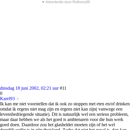
▼ Advertentie door Refinery89
dinsdag 18 juni 2002, 02:21 uur
#11
0
Karel93
Ik kan me niet voorstellen dat ik ook zo stoppen met eten en/of drinken
omdat ik ergens niet mag zijn en ergens niet kan zijn( vanwege een
levensbedriegende situatie). Dit is natuurlijk wel een serieus probleem,
maar daar hebben we als het goed is ambtenaren voor die hun werk
goed doen. Daardoor zou het glashelder moeten zijn of het wel
degelijk veilig is in zijn thuisland. Zodra dat niet het geval is, dan kan