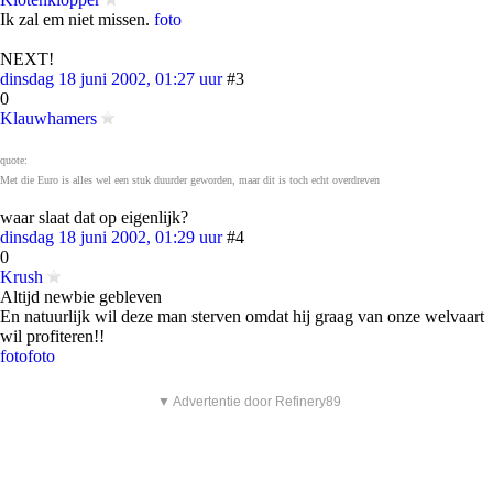
Ik zal em niet missen.
foto
NEXT!
dinsdag 18 juni 2002, 01:27 uur
#3
0
Klauwhamers
quote:
Met die Euro is alles wel een stuk duurder geworden, maar dit is toch echt overdreven
waar slaat dat op eigenlijk?
dinsdag 18 juni 2002, 01:29 uur
#4
0
Krush
Altijd newbie gebleven
En natuurlijk wil deze man sterven omdat hij graag van onze welvaart
wil profiteren!!
foto
foto
▼ Advertentie door Refinery89