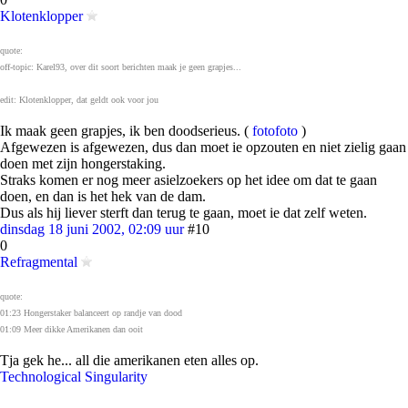
Klotenklopper
quote:
off-topic: Karel93, over dit soort berichten maak je geen grapjes...
edit: Klotenklopper, dat geldt ook voor jou
Ik maak geen grapjes, ik ben doodserieus. (
foto
foto
)
Afgewezen is afgewezen, dus dan moet ie opzouten en niet zielig gaan
doen met zijn hongerstaking.
Straks komen er nog meer asielzoekers op het idee om dat te gaan
doen, en dan is het hek van de dam.
Dus als hij liever sterft dan terug te gaan, moet ie dat zelf weten.
dinsdag 18 juni 2002, 02:09 uur
#10
0
Refragmental
quote:
01:23 Hongerstaker balanceert op randje van dood
01:09 Meer dikke Amerikanen dan ooit
Tja gek he... all die amerikanen eten alles op.
Technological Singularity