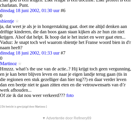
charlatan. Punt.
dinsdag 18 juni 2002, 01:30 uur
#6
0
sbientje
ja, dat weet je als je in hongerstaking gaat. doet me altijd denken aan
driftige kinderen, die dan boos gaan staan kijken als ze hun zin niet
krijgen. Alsof dat helpt. Ik hoop dat ie het inziet en weer gaat eten...
Vaduz: Je snapt toch wel waarom sbientje het Franse woord bien in d'r
naam heeft?
dinsdag 18 juni 2002, 01:33 uur
#7
0
Martinoz
Hmzzz. what\'s the use van de actie..? Hij krijgt toch geen vergunning,
en je kan beter blijven leven en naar je eigen landje terug gaan (tis in
die regionen een stuk gezelliger dan hier tog??) en daar verder leven
dan een beetje niet te gaan zitten eten en die vetrouwensarts van d\'r
werk afhouden...
Of zie ik dat nou weer verkeerd???
foto
[ Dit bericht is gewijzigd door Martinoz ]
▼ Advertentie door Refinery89