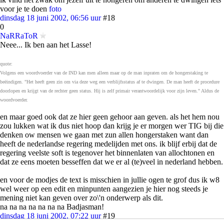
voor je te doen
foto
dinsdag 18 juni 2002, 06:56 uur
#18
0
NaRRaToR
Neee... Ik ben aan het Lasse!
quote:
Volgens een woordvoerder van de IND kan men alleen maar op de man inpraten om de hongerstaking te
beëindigen. "Het heeft geen zin om via deze weg een verblijfsstatus af te dwingen. De man heeft de procedure
doorlopen en krijgt van de rechter geen status. Hij is zelf primair verantwoordelijk voor zijn leven." Aldus de
woordvoerder.
en maar goed ook dat ze hier geen gehoor aan geven. als het hem nou
zou lukken wat ik dus niet hoop dan krijg je er morgen wer TIG bij die
denken ow mensen we gaan met zun allen hongerstaken want dan
heeft de nederlandse regering medelijden met ons. ik blijf erbij dat de
regering veelste soft is tegenover het binnenlaten van allochtonen en
dat ze eens moeten besseffen dat we er al (te)veel in nederland hebben.
en voor de modjes de text is misschien in jullie ogen te grof dus ik w8
wel weer op een edit en minpunten aangezien je hier nog steeds je
mening niet kan geven over zo\'n onderwerp als dit.
na na na na na na na Badjasman!
dinsdag 18 juni 2002, 07:22 uur
#19