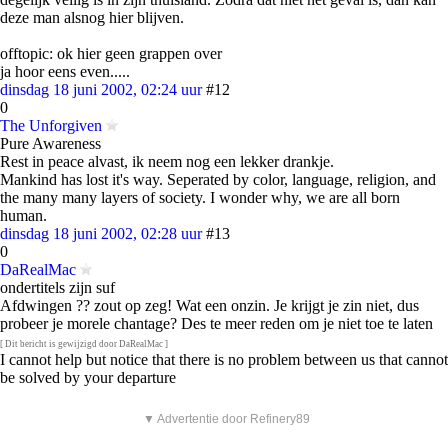
deze man alsnog hier blijven.
offtopic: ok hier geen grappen over
ja hoor eens even.....
dinsdag 18 juni 2002, 02:24 uur
#12
0
The Unforgiven
Pure Awareness
Rest in peace alvast, ik neem nog een lekker drankje.
Mankind has lost it's way. Seperated by color, language, religion, and
the many many layers of society. I wonder why, we are all born
human.
dinsdag 18 juni 2002, 02:28 uur
#13
0
DaRealMac
ondertitels zijn suf
Afdwingen ?? zout op zeg! Wat een onzin. Je krijgt je zin niet, dus
probeer je morele chantage? Des te meer reden om je niet toe te laten
[ Dit bericht is gewijzigd door DaRealMac ]
I cannot help but notice that there is no problem between us that cannot
be solved by your departure
▼ Advertentie door Refinery89