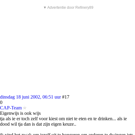
▼ Advertentie door Refinery89
dinsdag 18 juni 2002, 06:51 uur
#17
0
CAP-Team
Eigenwijs is ook wijs
tja als ie er toch zelf voor kiest om niet te eten en te drinken... als ie
dood wil tja dan is dat zijn eigen keuze..
ik vind het zwak om jezelf uit te hongeren om anderen te dwingen iets