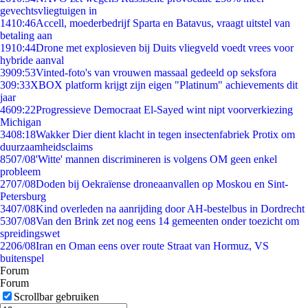
gevechtsvliegtuigen in
14
10:46
Accell, moederbedrijf Sparta en Batavus, vraagt uitstel van
betaling aan
19
10:44
Drone met explosieven bij Duits vliegveld voedt vrees voor
hybride aanval
39
09:53
Vinted-foto's van vrouwen massaal gedeeld op seksfora
3
09:33
XBOX platform krijgt zijn eigen "Platinum" achievements dit
jaar
46
09:22
Progressieve Democraat El-Sayed wint nipt voorverkiezing
Michigan
34
08:18
Wakker Dier dient klacht in tegen insectenfabriek Protix om
duurzaamheidsclaims
85
07/08
'Witte' mannen discrimineren is volgens OM geen enkel
probleem
27
07/08
Doden bij Oekraïense droneaanvallen op Moskou en Sint-
Petersburg
34
07/08
Kind overleden na aanrijding door AH-bestelbus in Dordrecht
53
07/08
Van den Brink zet nog eens 14 gemeenten onder toezicht om
spreidingswet
22
06/08
Iran en Oman eens over route Straat van Hormuz, VS
buitenspel
Forum
Forum
Scrollbar gebruiken