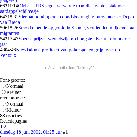
jongeren
663
11:14
OM eist TBS tegen verwarde man die agenten stak met
aardappelschilmesje
647
18:31
Vier aanhoudingen na doodsbedreiging burgemeester Depla
van Breda
596
18:26
Smokkelbende opgerold in Spanje, verdienden miljoenen aan
migranten
542
17:47
Voedselprijzen wereldwijd op hoogste niveau in ruim drie
jaar
48
04:46
Niewiadoma profiteert van pokerspel en grijpt geel op
Ventoux
▼ Advertentie door Refinery89
Font-grootte:
Normaal
Kleiner
regelhoogte :
Normaal
Kleiner
83 reacties
Reactiepagina:
1
2
dinsdag 18 juni 2002, 01:25 uur
#1