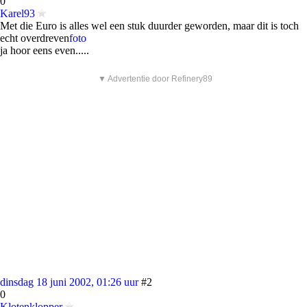
0
Karel93
Met die Euro is alles wel een stuk duurder geworden, maar dit is toch
echt overdreven
foto
ja hoor eens even.....
▼ Advertentie door Refinery89
dinsdag 18 juni 2002, 01:26 uur
#2
0
Klotenklopper