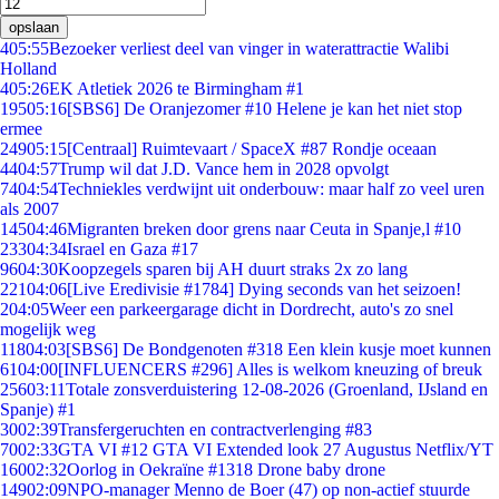
opslaan
4
05:55
Bezoeker verliest deel van vinger in waterattractie Walibi
Holland
4
05:26
EK Atletiek 2026 te Birmingham #1
195
05:16
[SBS6] De Oranjezomer #10 Helene je kan het niet stop
ermee
249
05:15
[Centraal] Ruimtevaart / SpaceX #87 Rondje oceaan
44
04:57
Trump wil dat J.D. Vance hem in 2028 opvolgt
74
04:54
Techniekles verdwijnt uit onderbouw: maar half zo veel uren
als 2007
145
04:46
Migranten breken door grens naar Ceuta in Spanje,l #10
233
04:34
Israel en Gaza #17
96
04:30
Koopzegels sparen bij AH duurt straks 2x zo lang
221
04:06
[Live Eredivisie #1784] Dying seconds van het seizoen!
2
04:05
Weer een parkeergarage dicht in Dordrecht, auto's zo snel
mogelijk weg
118
04:03
[SBS6] De Bondgenoten #318 Een klein kusje moet kunnen
61
04:00
[INFLUENCERS #296] Alles is welkom kneuzing of breuk
256
03:11
Totale zonsverduistering 12-08-2026 (Groenland, IJsland en
Spanje) #1
30
02:39
Transfergeruchten en contractverlenging #83
70
02:33
GTA VI #12 GTA VI Extended look 27 Augustus Netflix/YT
160
02:32
Oorlog in Oekraïne #1318 Drone baby drone
149
02:09
NPO-manager Menno de Boer (47) op non-actief stuurde