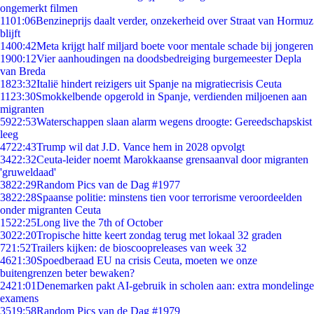
ongemerkt filmen
11
01:06
Benzineprijs daalt verder, onzekerheid over Straat van Hormuz
blijft
14
00:42
Meta krijgt half miljard boete voor mentale schade bij jongeren
19
00:12
Vier aanhoudingen na doodsbedreiging burgemeester Depla
van Breda
18
23:32
Italië hindert reizigers uit Spanje na migratiecrisis Ceuta
11
23:30
Smokkelbende opgerold in Spanje, verdienden miljoenen aan
migranten
59
22:53
Waterschappen slaan alarm wegens droogte: Gereedschapskist
leeg
47
22:43
Trump wil dat J.D. Vance hem in 2028 opvolgt
34
22:32
Ceuta-leider noemt Marokkaanse grensaanval door migranten
'gruweldaad'
38
22:29
Random Pics van de Dag #1977
38
22:28
Spaanse politie: minstens tien voor terrorisme veroordeelden
onder migranten Ceuta
15
22:25
Long live the 7th of October
30
22:20
Tropische hitte keert zondag terug met lokaal 32 graden
7
21:52
Trailers kijken: de bioscoopreleases van week 32
46
21:30
Spoedberaad EU na crisis Ceuta, moeten we onze
buitengrenzen beter bewaken?
24
21:01
Denemarken pakt AI-gebruik in scholen aan: extra mondelinge
examens
35
19:58
Random Pics van de Dag #1979