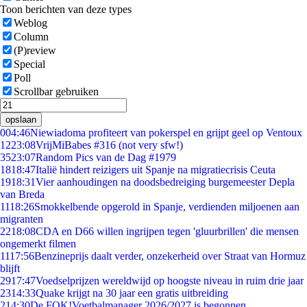
Toon berichten van deze types
Weblog
Column
(P)review
Special
Poll
Scrollbar gebruiken
opslaan
0
04:46
Niewiadoma profiteert van pokerspel en grijpt geel op Ventoux
12
23:08
VrijMiBabes #316 (not very sfw!)
35
23:07
Random Pics van de Dag #1979
18
18:47
Italië hindert reizigers uit Spanje na migratiecrisis Ceuta
19
18:31
Vier aanhoudingen na doodsbedreiging burgemeester Depla
van Breda
11
18:26
Smokkelbende opgerold in Spanje, verdienden miljoenen aan
migranten
22
18:08
CDA en D66 willen ingrijpen tegen 'gluurbrillen' die mensen
ongemerkt filmen
11
17:56
Benzineprijs daalt verder, onzekerheid over Straat van Hormuz
blijft
29
17:47
Voedselprijzen wereldwijd op hoogste niveau in ruim drie jaar
23
14:33
Quake krijgt na 30 jaar een gratis uitbreiding
2
14:30
De FOK!Voetbalmanager 2026/2027 is begonnen