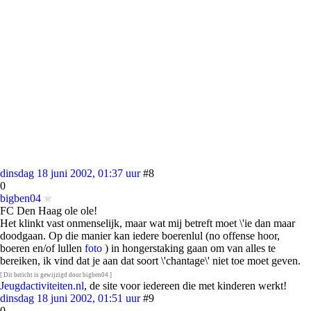
dinsdag 18 juni 2002, 01:37 uur
#8
0
bigben04
FC Den Haag ole ole!
Het klinkt vast onmenselijk, maar wat mij betreft moet \'ie dan maar
doodgaan. Op die manier kan iedere boerenlul (no offense hoor,
boeren en/of lullen
foto
) in hongerstaking gaan om van alles te
bereiken, ik vind dat je aan dat soort \'chantage\' niet toe moet geven.
[ Dit bericht is gewijzigd door bigben04 ]
Jeugdactiviteiten.nl
, de site voor iedereen die met kinderen werkt!
dinsdag 18 juni 2002, 01:51 uur
#9
0