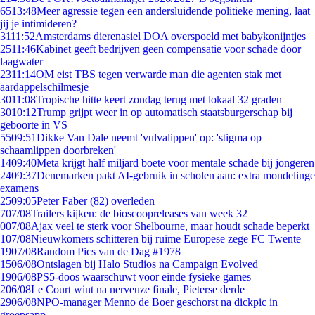
65
13:48
Meer agressie tegen een andersluidende politieke mening, laat
jij je intimideren?
31
11:52
Amsterdams dierenasiel DOA overspoeld met babykonijntjes
25
11:46
Kabinet geeft bedrijven geen compensatie voor schade door
laagwater
23
11:14
OM eist TBS tegen verwarde man die agenten stak met
aardappelschilmesje
30
11:08
Tropische hitte keert zondag terug met lokaal 32 graden
30
10:12
Trump grijpt weer in op automatisch staatsburgerschap bij
geboorte in VS
55
09:51
Dikke Van Dale neemt 'vulvalippen' op: 'stigma op
schaamlippen doorbreken'
14
09:40
Meta krijgt half miljard boete voor mentale schade bij jongeren
24
09:37
Denemarken pakt AI-gebruik in scholen aan: extra mondelinge
examens
25
09:05
Peter Faber (82) overleden
7
07/08
Trailers kijken: de bioscoopreleases van week 32
0
07/08
Ajax veel te sterk voor Shelbourne, maar houdt schade beperkt
1
07/08
Nieuwkomers schitteren bij ruime Europese zege FC Twente
19
07/08
Random Pics van de Dag #1978
15
06/08
Ontslagen bij Halo Studios na Campaign Evolved
19
06/08
PS5-doos waarschuwt voor einde fysieke games
2
06/08
Le Court wint na nerveuze finale, Pieterse derde
29
06/08
NPO-manager Menno de Boer geschorst na dickpic in
groepsapp