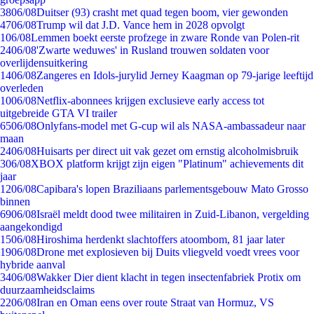
38
06/08
Duitser (93) crasht met quad tegen boom, vier gewonden
47
06/08
Trump wil dat J.D. Vance hem in 2028 opvolgt
1
06/08
Lemmen boekt eerste profzege in zware Ronde van Polen-rit
24
06/08
'Zwarte weduwes' in Rusland trouwen soldaten voor
overlijdensuitkering
14
06/08
Zangeres en Idols-jurylid Jerney Kaagman op 79-jarige leeftijd
overleden
10
06/08
Netflix-abonnees krijgen exclusieve early access tot
uitgebreide GTA VI trailer
65
06/08
Onlyfans-model met G-cup wil als NASA-ambassadeur naar
maan
24
06/08
Huisarts per direct uit vak gezet om ernstig alcoholmisbruik
3
06/08
XBOX platform krijgt zijn eigen "Platinum" achievements dit
jaar
12
06/08
Capibara's lopen Braziliaans parlementsgebouw Mato Grosso
binnen
69
06/08
Israël meldt dood twee militairen in Zuid-Libanon, vergelding
aangekondigd
15
06/08
Hiroshima herdenkt slachtoffers atoombom, 81 jaar later
19
06/08
Drone met explosieven bij Duits vliegveld voedt vrees voor
hybride aanval
34
06/08
Wakker Dier dient klacht in tegen insectenfabriek Protix om
duurzaamheidsclaims
22
06/08
Iran en Oman eens over route Straat van Hormuz, VS