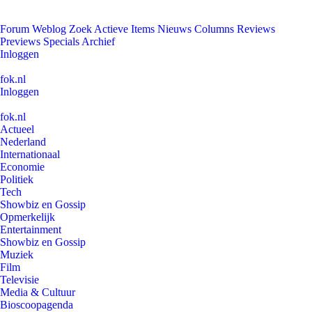
Forum
Weblog
Zoek
Actieve Items
Nieuws
Columns
Reviews
Previews
Specials
Archief
Inloggen
fok.nl
Inloggen
fok.nl
Actueel
Nederland
Internationaal
Economie
Politiek
Tech
Showbiz en Gossip
Opmerkelijk
Entertainment
Showbiz en Gossip
Muziek
Film
Televisie
Media & Cultuur
Bioscoopagenda