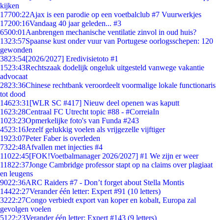
kijken
177
00:22
Ajax is een parodie op een voetbalclub #7 Vuurwerkjes
172
00:16
Vandaag 40 jaar geleden... #3
65
00:01
Aanbrengen mechanische ventilatie zinvol in oud huis?
13
23:57
Spaanse kust onder vuur van Portugese oorlogsschepen: 120
gewonden
38
23:54
[2026/2027] Eredivisietoto #1
15
23:43
Rechtszaak dodelijk ongeluk uitgesteld vanwege vakantie
advocaat
28
23:36
Chinese rechtbank veroordeelt voormalige lokale functionaris
tot dood
146
23:31
[WLR SC #417] Nieuw deel openen was kaputt
16
23:28
Centraal FC Utrecht topic #88 - #CorreiaIn
10
23:23
Opmerkelijke foto's van Funda #243
45
23:16
Jezelf gelukkig voelen als vrijgezelle vijftiger
19
23:07
Peter Faber is overleden
73
22:48
Afvallen met injecties #4
110
22:45
[FOK!Voetbalmanager 2026/2027] #1 We zijn er weer
118
22:37
Jonge Cambridge professor stapt op na claims over plagiaat
en leugens
90
22:36
ARC Raiders #7 - Don’t forget about Stella Montis
144
22:27
Verander één letter: Expert #91 (10 letters)
32
22:27
Congo verbiedt export van koper en kobalt, Europa zal
gevolgen voelen
51
22:23
Verander één letter: Expert #143 (9 letters)