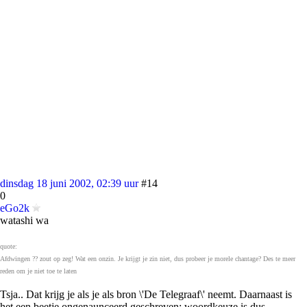
dinsdag 18 juni 2002, 02:39 uur
#14
0
eGo2k
watashi wa
quote:
Afdwingen ?? zout op zeg! Wat een onzin. Je krijgt je zin niet, dus probeer je morele chantage? Des te meer
reden om je niet toe te laten
Tsja.. Dat krijg je als je als bron \'De Telegraaf\' neemt. Daarnaast is
het een beetje ongenaunceerd geschreven; woordkeuze is dus