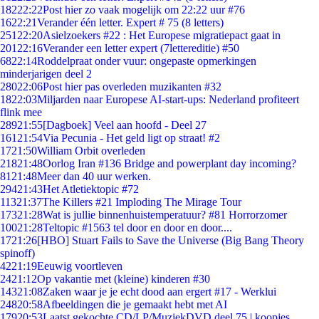
182
22:22
Post hier zo vaak mogelijk om 22:22 uur #76
16
22:21
Verander één letter. Expert # 75 (8 letters)
251
22:20
Asielzoekers #22 : Het Europese migratiepact gaat in
201
22:16
Verander een letter expert (7lettereditie) #50
68
22:14
Roddelpraat onder vuur: ongepaste opmerkingen
minderjarigen deel 2
280
22:06
Post hier pas overleden muzikanten #32
18
22:03
Miljarden naar Europese AI-start-ups: Nederland profiteert
flink mee
289
21:55
[Dagboek] Veel aan hoofd - Deel 27
161
21:54
Via Pecunia - Het geld ligt op straat! #2
17
21:50
William Orbit overleden
218
21:48
Oorlog Iran #136 Bridge and powerplant day incoming?
81
21:48
Meer dan 40 uur werken.
294
21:43
Het Atletiektopic #72
113
21:37
The Killers #21 Imploding The Mirage Tour
173
21:28
Wat is jullie binnenhuistemperatuur? #81 Horrorzomer
100
21:28
Teltopic #1563 tel door en door en door....
17
21:26
[HBO] Stuart Fails to Save the Universe (Big Bang Theory
spinoff)
42
21:19
Eeuwig voortleven
24
21:12
Op vakantie met (kleine) kinderen #30
143
21:08
Zaken waar je je echt dood aan ergert #17 - Werklui
248
20:58
Afbeeldingen die je gemaakt hebt met AI
179
20:53
Laatst gekochte CD/LP/MuziekDVD deel 75 | koopjes