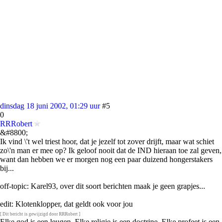
dinsdag 18 juni 2002, 01:29 uur
#5
0
RRRobert
&#8800;
Ik vind \'t wel triest hoor, dat je jezelf tot zover drijft, maar wat schiet
zo\'n man er mee op? Ik geloof nooit dat de IND hieraan toe zal geven,
want dan hebben we er morgen nog een paar duizend hongerstakers
bij...
off-topic: Karel93, over dit soort berichten maak je geen grapjes...
edit: Klotenklopper, dat geldt ook voor jou
[ Dit bericht is gewijzigd door RRRobert ]
Elke god is een leugen. Elke religie is een doctrine. Elke profeet is een