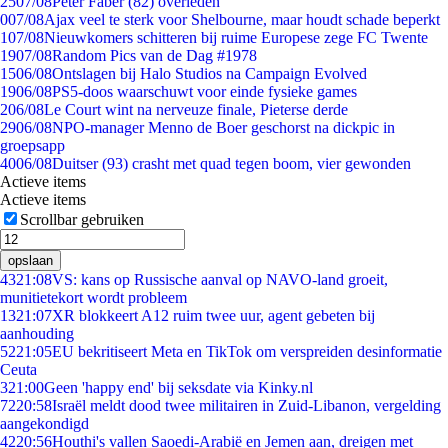
25
07/08
Peter Faber (82) overleden
0
07/08
Ajax veel te sterk voor Shelbourne, maar houdt schade beperkt
1
07/08
Nieuwkomers schitteren bij ruime Europese zege FC Twente
19
07/08
Random Pics van de Dag #1978
15
06/08
Ontslagen bij Halo Studios na Campaign Evolved
19
06/08
PS5-doos waarschuwt voor einde fysieke games
2
06/08
Le Court wint na nerveuze finale, Pieterse derde
29
06/08
NPO-manager Menno de Boer geschorst na dickpic in
groepsapp
40
06/08
Duitser (93) crasht met quad tegen boom, vier gewonden
Actieve items
Actieve items
Scrollbar gebruiken
opslaan
43
21:08
VS: kans op Russische aanval op NAVO-land groeit,
munitietekort wordt probleem
13
21:07
XR blokkeert A12 ruim twee uur, agent gebeten bij
aanhouding
52
21:05
EU bekritiseert Meta en TikTok om verspreiden desinformatie
Ceuta
3
21:00
Geen 'happy end' bij seksdate via Kinky.nl
72
20:58
Israël meldt dood twee militairen in Zuid-Libanon, vergelding
aangekondigd
42
20:56
Houthi's vallen Saoedi-Arabië en Jemen aan, dreigen met