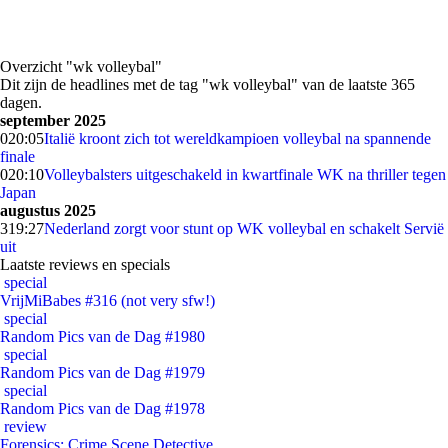
Overzicht "wk volleybal"
Dit zijn de headlines met de tag "wk volleybal" van de laatste 365
dagen.
september 2025
0
20:05
Italië kroont zich tot wereldkampioen volleybal na spannende
finale
0
20:10
Volleybalsters uitgeschakeld in kwartfinale WK na thriller tegen
Japan
augustus 2025
3
19:27
Nederland zorgt voor stunt op WK volleybal en schakelt Servië
uit
Laatste reviews en specials
special
VrijMiBabes #316 (not very sfw!)
special
Random Pics van de Dag #1980
special
Random Pics van de Dag #1979
special
Random Pics van de Dag #1978
review
Forensics: Crime Scene Detective