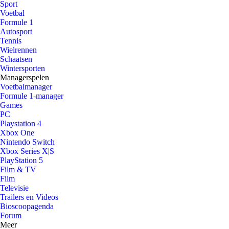
Sport
Voetbal
Formule 1
Autosport
Tennis
Wielrennen
Schaatsen
Wintersporten
Managerspelen
Voetbalmanager
Formule 1-manager
Games
PC
Playstation 4
Xbox One
Nintendo Switch
Xbox Series X|S
PlayStation 5
Film & TV
Film
Televisie
Trailers en Videos
Bioscoopagenda
Forum
Meer