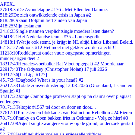
APEX..
276
18:35
De Avondetappe #176 - Met Ellen ten Damme.
5
18:29
De zich ontwikkelende crisis in Japan #2
8
18:28
Orkaan Dolphin treft zuiden van Japan
4
18:25
Mijn testament
34
18:23
Single mannen verplichtsingle moeders laten daten?
294
18:21
Het Nederlandse tennis #35 - Lamensgodin
148
18:14
Wat je ook stemt, je krijgt in NL altijd Links Liberaal Beleid.
62
18:12
Zeikhoek #12 Het moet niet gekker worden # echt !!
112
18:10
Roddelpraat onder vuur: ongepaste opmerkingen
minderjarigen deel 2
183
17:49
Heracles-voetballer Rai Vloet opgepakt #2 Moordenaar
229
17:40
The Odyssey (Christopher Nolan) 17 juli 2026
103
17:36
[La Liga #177]
45
17:34
[Dagboek] What's in your head? #2
262
17:33
Totale zonsverduistering 12-08-2026 (Groenland, IJsland en
Spanje) #1
142
17:22
Jonge Cambridge professor stapt op na claims over plagiaat
en leugens
70
17:13
Teltopic #1567 tel door en door en door....
276
17:11
Protesten en blokkades van Extinction Rebellion #24 Eieren
78
17:10
Franky en Coen bakken friet in Oekraïne - Volg ze hier! #3
264
17:08
Agent smijt zwangere vrouw op de grond, onderzoek gestart
#2
52
17:08
Jezelf gelukkig voelen als vrijgezelle vijftiger