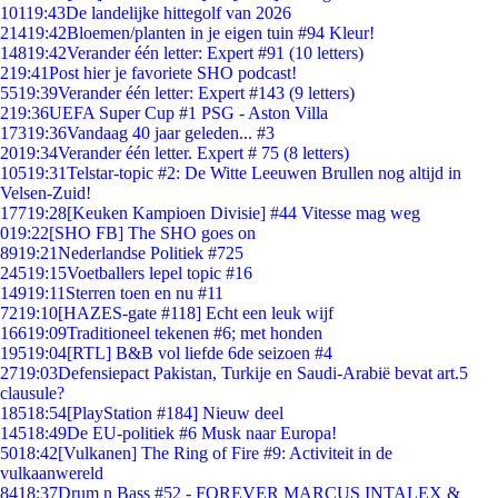
101
19:43
De landelijke hittegolf van 2026
214
19:42
Bloemen/planten in je eigen tuin #94 Kleur!
148
19:42
Verander één letter: Expert #91 (10 letters)
2
19:41
Post hier je favoriete SHO podcast!
55
19:39
Verander één letter: Expert #143 (9 letters)
2
19:36
UEFA Super Cup #1 PSG - Aston Villa
173
19:36
Vandaag 40 jaar geleden... #3
20
19:34
Verander één letter. Expert # 75 (8 letters)
105
19:31
Telstar-topic #2: De Witte Leeuwen Brullen nog altijd in
Velsen-Zuid!
177
19:28
[Keuken Kampioen Divisie] #44 Vitesse mag weg
0
19:22
[SHO FB] The SHO goes on
89
19:21
Nederlandse Politiek #725
245
19:15
Voetballers lepel topic #16
149
19:11
Sterren toen en nu #11
72
19:10
[HAZES-gate #118] Echt een leuk wijf
166
19:09
Traditioneel tekenen #6; met honden
195
19:04
[RTL] B&B vol liefde 6de seizoen #4
27
19:03
Defensiepact Pakistan, Turkije en Saudi-Arabië bevat art.5
clausule?
185
18:54
[PlayStation #184] Nieuw deel
145
18:49
De EU-politiek #6 Musk naar Europa!
50
18:42
[Vulkanen] The Ring of Fire #9: Activiteit in de
vulkaanwereld
84
18:37
Drum n Bass #52 - FOREVER MARCUS INTALEX &