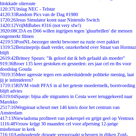
blokkade olieroute
1
20:37
Uitslag NEC - Telstar
41
20:33
Random Pics van de Dag #1980
17
20:26
Jesus Simulator komt naar Nintendo Switch
14
20:12
VrijMiBabes #316 (not very sfw!)
39
20:08
CDA en D66 willen ingrijpen tegen 'gluurbrillen' die mensen
ongemerkt filmen
42
19:53
PostNL-bezorger steekt bewoner na ruzie over pakket
13
19:52
Benzineprijs daalt verder, onzekerheid over Straat van Hormuz
blijft
26
19:42
Britney Spears: "Ik geloof dat ik heb gefaald als moeder"
9
19:36
Broer 135 keer gestoken en gesneden: zes jaar cel en tbs voor
doodslag Gouda
70
19:35
Meer agressie tegen een andersluidende politieke mening, laat
jij je intimideren?
17
19:15
RIVM vindt PFAS in al het geteste moedermelk, borstvoeding
blijft advies
63
19:04
Spanje: bijna alle migranten in Ceuta weer teruggekeerd naar
Marokko
25
17:16
Wegpiraat scheurt met 146 km/u door het centrum van
Amsterdam
4
17:13
Niewiadoma profiteert van pokerspel en grijpt geel op Ventoux
11
16:48
Vrouw krijgt 30 maanden cel voor afpersing 12-jarige
misdienaar in kerk
7
16:10
Aanhoudende droogte veroorzaakt scheuren in dijken Zuid-