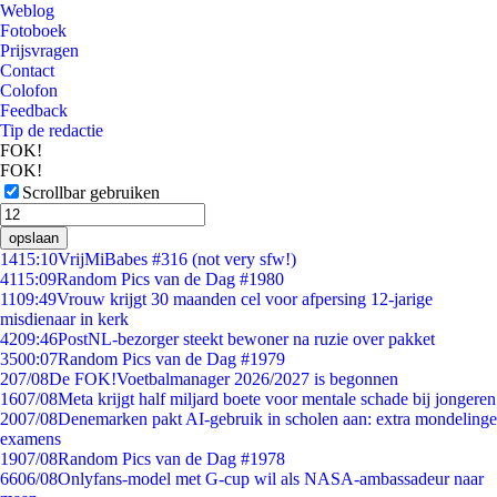
Weblog
Fotoboek
Prijsvragen
Contact
Colofon
Feedback
Tip de redactie
FOK!
FOK!
Scrollbar gebruiken
opslaan
14
15:10
VrijMiBabes #316 (not very sfw!)
41
15:09
Random Pics van de Dag #1980
11
09:49
Vrouw krijgt 30 maanden cel voor afpersing 12-jarige
misdienaar in kerk
42
09:46
PostNL-bezorger steekt bewoner na ruzie over pakket
35
00:07
Random Pics van de Dag #1979
2
07/08
De FOK!Voetbalmanager 2026/2027 is begonnen
16
07/08
Meta krijgt half miljard boete voor mentale schade bij jongeren
20
07/08
Denemarken pakt AI-gebruik in scholen aan: extra mondelinge
examens
19
07/08
Random Pics van de Dag #1978
66
06/08
Onlyfans-model met G-cup wil als NASA-ambassadeur naar