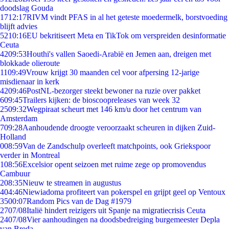
doodslag Gouda
17
12:17
RIVM vindt PFAS in al het geteste moedermelk, borstvoeding
blijft advies
52
10:16
EU bekritiseert Meta en TikTok om verspreiden desinformatie
Ceuta
42
09:53
Houthi's vallen Saoedi-Arabië en Jemen aan, dreigen met
blokkade olieroute
11
09:49
Vrouw krijgt 30 maanden cel voor afpersing 12-jarige
misdienaar in kerk
42
09:46
PostNL-bezorger steekt bewoner na ruzie over pakket
6
09:45
Trailers kijken: de bioscoopreleases van week 32
25
09:32
Wegpiraat scheurt met 146 km/u door het centrum van
Amsterdam
7
09:28
Aanhoudende droogte veroorzaakt scheuren in dijken Zuid-
Holland
0
08:59
Van de Zandschulp overleeft matchpoints, ook Griekspoor
verder in Montreal
1
08:56
Excelsior opent seizoen met ruime zege op promovendus
Cambuur
2
08:35
Nieuw te streamen in augustus
4
04:46
Niewiadoma profiteert van pokerspel en grijpt geel op Ventoux
35
00:07
Random Pics van de Dag #1979
27
07/08
Italië hindert reizigers uit Spanje na migratiecrisis Ceuta
24
07/08
Vier aanhoudingen na doodsbedreiging burgemeester Depla
van Breda