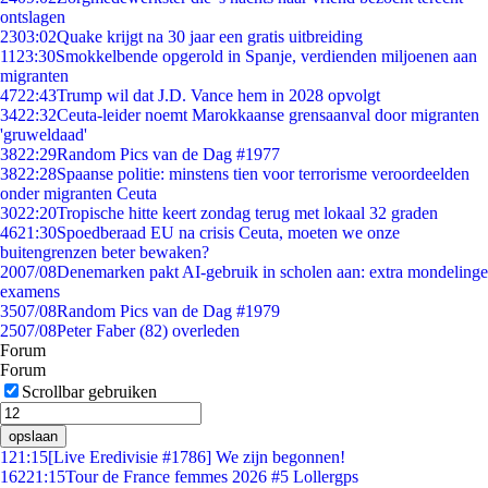
ontslagen
23
03:02
Quake krijgt na 30 jaar een gratis uitbreiding
11
23:30
Smokkelbende opgerold in Spanje, verdienden miljoenen aan
migranten
47
22:43
Trump wil dat J.D. Vance hem in 2028 opvolgt
34
22:32
Ceuta-leider noemt Marokkaanse grensaanval door migranten
'gruweldaad'
38
22:29
Random Pics van de Dag #1977
38
22:28
Spaanse politie: minstens tien voor terrorisme veroordeelden
onder migranten Ceuta
30
22:20
Tropische hitte keert zondag terug met lokaal 32 graden
46
21:30
Spoedberaad EU na crisis Ceuta, moeten we onze
buitengrenzen beter bewaken?
20
07/08
Denemarken pakt AI-gebruik in scholen aan: extra mondelinge
examens
35
07/08
Random Pics van de Dag #1979
25
07/08
Peter Faber (82) overleden
Forum
Forum
Scrollbar gebruiken
opslaan
1
21:15
[Live Eredivisie #1786] We zijn begonnen!
162
21:15
Tour de France femmes 2026 #5 Lollergps