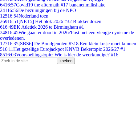
64
16:57
Covid19 the aftermath #17 bananenmilkshake
241
16:56
De bezuinigingen bij de NPO
125
16:54
Nederland toen
269
16:51
[NET5] Het blok 2026 #32 Blokkendozen
6
16:49
EK Atletiek 2026 te Birmingham #1
248
16:45
Wie gaan er dood in 2026?Post met een vleugje cynisme de
overledenen.
127
16:35
[SBS6] De Bondgenoten #318 Een klein kusje moet kunnen
5
16:11
Het gezellige Eurojackpot KNVB Bekertopic 2026/27 #1
85
16:03
Voorspellingstopic: Wie is hier de weerkundige? #16