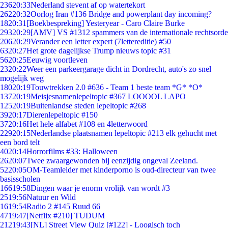
236
20:33
Nederland stevent af op watertekort
262
20:32
Oorlog Iran #136 Bridge and powerplant day incoming?
18
20:31
[Boekbespreking] Yesteryear - Caro Claire Burke
293
20:29
[AMV] VS #1312 spammers van de internationale rechtsorde
206
20:29
Verander een letter expert (7lettereditie) #50
63
20:27
Het grote dagelijkse Trump nieuws topic #31
56
20:25
Eeuwig voortleven
23
20:22
Weer een parkeergarage dicht in Dordrecht, auto's zo snel
mogelijk weg
180
20:19
Touwtrekken 2.0 #636 - Team 1 beste team *G* *O*
137
20:19
Meisjesnamenlepeltopic #367 LOOOOL LAPO
125
20:19
Buitenlandse steden lepeltopic #268
39
20:17
Dierenlepeltopic #150
37
20:16
Het hele alfabet #108 en 4letterwoord
229
20:15
Nederlandse plaatsnamen lepeltopic #213 elk gehucht met
een bord telt
40
20:14
Horrorfilms #33: Halloween
26
20:07
Twee zwaargewonden bij eenzijdig ongeval Zeeland.
52
20:05
OM-Teamleider met kinderporno is oud-directeur van twee
basisscholen
166
19:58
Dingen waar je enorm vrolijk van wordt #3
25
19:56
Natuur en Wild
16
19:54
Radio 2 #145 Ruud 66
47
19:47
[Netflix #210] TUDUM
212
19:43
[NL] Street View Quiz [#122] - Loogisch toch