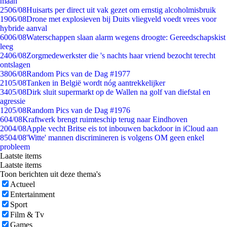
maan
25
06/08
Huisarts per direct uit vak gezet om ernstig alcoholmisbruik
19
06/08
Drone met explosieven bij Duits vliegveld voedt vrees voor
hybride aanval
60
06/08
Waterschappen slaan alarm wegens droogte: Gereedschapskist
leeg
24
06/08
Zorgmedewerkster die 's nachts haar vriend bezocht terecht
ontslagen
38
06/08
Random Pics van de Dag #1977
21
05/08
Tanken in België wordt nóg aantrekkelijker
34
05/08
Dirk sluit supermarkt op de Wallen na golf van diefstal en
agressie
12
05/08
Random Pics van de Dag #1976
6
04/08
Kraftwerk brengt ruimteschip terug naar Eindhoven
20
04/08
Apple vecht Britse eis tot inbouwen backdoor in iCloud aan
85
04/08
'Witte' mannen discrimineren is volgens OM geen enkel
probleem
Laatste items
Laatste items
Toon berichten uit deze thema's
Actueel
Entertainment
Sport
Film & Tv
Games