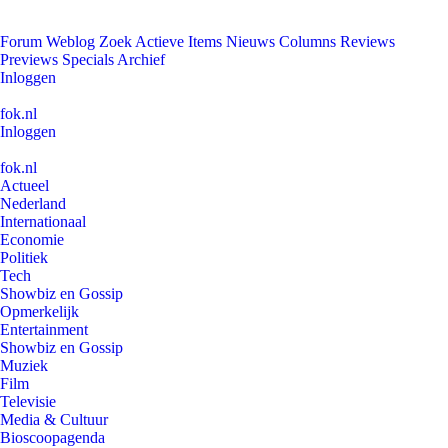
Forum
Weblog
Zoek
Actieve Items
Nieuws
Columns
Reviews
Previews
Specials
Archief
Inloggen
fok.nl
Inloggen
fok.nl
Actueel
Nederland
Internationaal
Economie
Politiek
Tech
Showbiz en Gossip
Opmerkelijk
Entertainment
Showbiz en Gossip
Muziek
Film
Televisie
Media & Cultuur
Bioscoopagenda