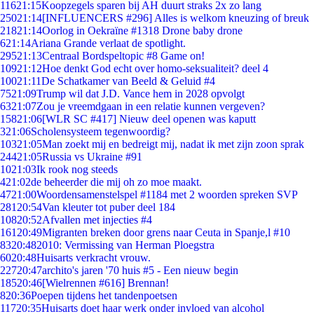
116
21:15
Koopzegels sparen bij AH duurt straks 2x zo lang
250
21:14
[INFLUENCERS #296] Alles is welkom kneuzing of breuk
218
21:14
Oorlog in Oekraïne #1318 Drone baby drone
6
21:14
Ariana Grande verlaat de spotlight.
295
21:13
Centraal Bordspeltopic #8 Game on!
109
21:12
Hoe denkt God echt over homo-seksualiteit? deel 4
100
21:11
De Schatkamer van Beeld & Geluid #4
75
21:09
Trump wil dat J.D. Vance hem in 2028 opvolgt
63
21:07
Zou je vreemdgaan in een relatie kunnen vergeven?
158
21:06
[WLR SC #417] Nieuw deel openen was kaputt
3
21:06
Scholensysteem tegenwoordig?
103
21:05
Man zoekt mij en bedreigt mij, nadat ik met zijn zoon sprak
244
21:05
Russia vs Ukraine #91
10
21:03
Ik rook nog steeds
4
21:02
de beheerder die mij oh zo moe maakt.
47
21:00
Woordensamenstelspel #1184 met 2 woorden spreken SVP
281
20:54
Van kleuter tot puber deel 184
108
20:52
Afvallen met injecties #4
161
20:49
Migranten breken door grens naar Ceuta in Spanje,l #10
83
20:48
2010: Vermissing van Herman Ploegstra
60
20:48
Huisarts verkracht vrouw.
227
20:47
archito's jaren '70 huis #5 - Een nieuw begin
185
20:46
[Wielrennen #616] Brennan!
8
20:36
Poepen tijdens het tandenpoetsen
117
20:35
Huisarts doet haar werk onder invloed van alcohol