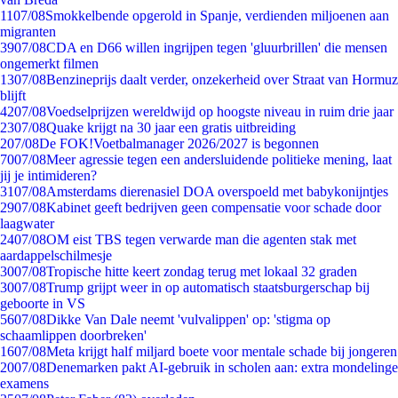
11
07/08
Smokkelbende opgerold in Spanje, verdienden miljoenen aan
migranten
39
07/08
CDA en D66 willen ingrijpen tegen 'gluurbrillen' die mensen
ongemerkt filmen
13
07/08
Benzineprijs daalt verder, onzekerheid over Straat van Hormuz
blijft
42
07/08
Voedselprijzen wereldwijd op hoogste niveau in ruim drie jaar
23
07/08
Quake krijgt na 30 jaar een gratis uitbreiding
2
07/08
De FOK!Voetbalmanager 2026/2027 is begonnen
70
07/08
Meer agressie tegen een andersluidende politieke mening, laat
jij je intimideren?
31
07/08
Amsterdams dierenasiel DOA overspoeld met babykonijntjes
29
07/08
Kabinet geeft bedrijven geen compensatie voor schade door
laagwater
24
07/08
OM eist TBS tegen verwarde man die agenten stak met
aardappelschilmesje
30
07/08
Tropische hitte keert zondag terug met lokaal 32 graden
30
07/08
Trump grijpt weer in op automatisch staatsburgerschap bij
geboorte in VS
56
07/08
Dikke Van Dale neemt 'vulvalippen' op: 'stigma op
schaamlippen doorbreken'
16
07/08
Meta krijgt half miljard boete voor mentale schade bij jongeren
20
07/08
Denemarken pakt AI-gebruik in scholen aan: extra mondelinge
examens