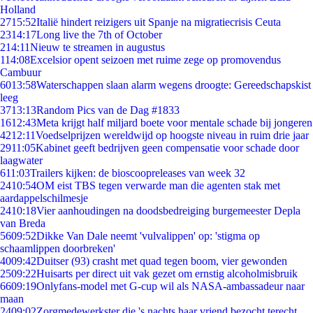
Holland
27
15:52
Italië hindert reizigers uit Spanje na migratiecrisis Ceuta
23
14:17
Long live the 7th of October
2
14:11
Nieuw te streamen in augustus
1
14:08
Excelsior opent seizoen met ruime zege op promovendus
Cambuur
60
13:58
Waterschappen slaan alarm wegens droogte: Gereedschapskist
leeg
37
13:13
Random Pics van de Dag #1833
16
12:43
Meta krijgt half miljard boete voor mentale schade bij jongeren
42
12:11
Voedselprijzen wereldwijd op hoogste niveau in ruim drie jaar
29
11:05
Kabinet geeft bedrijven geen compensatie voor schade door
laagwater
6
11:03
Trailers kijken: de bioscoopreleases van week 32
24
10:54
OM eist TBS tegen verwarde man die agenten stak met
aardappelschilmesje
24
10:18
Vier aanhoudingen na doodsbedreiging burgemeester Depla
van Breda
56
09:52
Dikke Van Dale neemt 'vulvalippen' op: 'stigma op
schaamlippen doorbreken'
40
09:42
Duitser (93) crasht met quad tegen boom, vier gewonden
25
09:22
Huisarts per direct uit vak gezet om ernstig alcoholmisbruik
66
09:19
Onlyfans-model met G-cup wil als NASA-ambassadeur naar
maan
24
09:02
Zorgmedewerkster die 's nachts haar vriend bezocht terecht