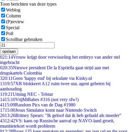
Toon berichten van deze types
Weblog
Column
(P)review
Special
Poll
Scrollbar gebruiken
opslaan
0
21:14
Vrouw krijgt door verwisseling het embryo van ander stel
ingebracht
0
20:35
Nieuwe president De la Espriella gaat strijd aan met
drugskartels Colombia
3
20:11
Geen 'happy end' bij seksdate via Kinky.nl
13
19:57
XR blokkeert A12 ruim twee uur, agent gebeten bij
aanhouding
1
19:21
Uitslag NEC - Telstar
14
15:10
VrijMiBabes #316 (not very sfw!)
41
15:09
Random Pics van de Dag #1980
17
15:00
Jesus Simulator komt naar Nintendo Switch
26
13:26
Britney Spears: "Ik geloof dat ik heb gefaald als moeder"
43
12:42
VS: kans op Russische aanval op NAVO-land groeit,
munitietekort wordt probleem
9
12:28
Broer 135 keer gestoken en gesneden: zes jaar cel en tbs voor