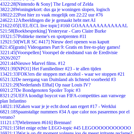
43
22:28
[Nintendo & Sony] The Legend of Zelda
38
22:28
Woningtekort: dus ga je woningen slopen, logisch
180
22:22
Post hier zo vaak mogelijk om 22:22 uur #76
246
22:12
Afbeeldingen die je gemaakt hebt met AI
216
22:05
[UEL/ECL live topic] #160 GOAAAAAAAAAAAAAL
5
21:58
[Boekbespreking] Yesteryear - Caro Claire Burke
193
21:57
Politieke meme's en spotprenten #11
129
21:50
[WLR SC #417] Nieuw deel openen was kaputt
8
21:45
[gratis] Videogames Part 9: Gratis en free-to-play games!
32
21:45
[Voorspellen] Voorspel de eindstand van de Eredivisie
2026/2027
20
21:44
Nieuwe Marvel films. #12
99
21:39
[NPO1] Het Familiediner #23 - te allen tijden
134
21:33
FOK!ers die stoppen met alcohol - waar we stoppen #21
65
21:32
De neergang van Duitsland als lichtend voorbeeld #3
123
21:29
[Nederlands Elftal] Op naar Louis IV?
69
21:27
De Bondgenoten Spoiler Topic #3
83
21:25
UEFA kondigt boycot van FIFA-competities aan vanwege
plan Infantino
140
21:19
Zaken waar je je echt dood aan ergert #17 - Werklui
68
21:18
Spaanstalige nummers #34 A que calor nos pasaremos por el
verano?
111
21:17
[Wielrennen #616] Brennan!
270
21:15
Het enige echte LEGO-topic #45 LEGOOOOOOOOOOO
169
21:13
Wat is op dit moment volgens jou de meest irritante reclame?