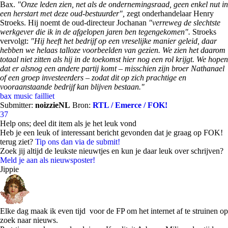
Bax.
"Onze leden zien, net als de ondernemingsraad, geen enkel nut in
een herstart met deze oud-bestuurder",
zegt onderhandelaar Henry
Stroeks. Hij noemt de oud-directeur Jochanan
"verreweg de slechtste
werkgever die ik in de afgelopen jaren ben tegengekomen".
Stroeks
vervolgt:
"Hij heeft het bedrijf op een vreselijke manier geleid, daar
hebben we helaas talloze voorbeelden van gezien. We zien het daarom
totaal niet zitten als hij in de toekomst hier nog een rol krijgt. We hopen
dat er alsnog een andere partij komt – misschien zijn broer Nathanael
of een groep investeerders – zodat dit op zich prachtige en
vooraanstaande bedrijf kan blijven bestaan."
bax music
failliet
Submitter:
noizzieNL
Bron:
RTL / Emerce / FOK!
37
Help ons; deel dit item als je het leuk vond
Heb je een leuk of interessant bericht gevonden dat je graag op FOK!
terug ziet?
Tip ons dan via de submit!
Zoek jij altijd de leukste nieuwtjes en kun je daar leuk over schrijven?
Meld je aan als nieuwsposter!
Jippie
Elke dag maak ik even tijd voor de FP om het internet af te struinen op
zoek naar nieuws.