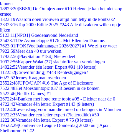
binnen
188
23:20
[SBS6] De Oranjezomer #10 Helene je kan het niet stop
ermee
18
23:19
Waarom doen vrouwen altijd hun telly in de kontzak?
233
23:16
Top 2000 Editie 2025 #243 Alle dikzakken willen op je
lijken
51
23:11
[NPO1] Goedenavond Nederland
254
23:11
De Avondetappe #176 - Met Ellen ten Damme.
76
23:01
[FOK!Voetbalmanager 2026/2027] #1 We zijn er weer
79
22:59
Meer dan 40 uur werken.
179
22:56
[PlayStation #184] Nieuw deel
109
22:56
Kapper Walat (27) slachtoffer van vernielingen
140
22:52
Verander één letter: Expert #91 (10 letters)
11
22:52
[Crowdfunding] #443 Rentestijgingen?
60
22:52
Jerney Kaagman overleden
255
22:48
[UFO/UAP] #16 The Age of Disclosure
75
22:48
Het Moestuintopic #37 Bloesem in de bomen
55
22:46
[Netflix Games] #1
267
22:44
Banken met hoge rente topic #95 - Dichter naar de 0
47
22:42
Verander één letter: Expert #143 (9 letters)
11
22:40
Levenslang voor man die inreed op betogers in München
197
22:35
Verander een letter expert (7lettereditie) #50
12
22:30
Verander één letter. Expert # 75 (8 letters)
195
22:29
[Conference League Donderdag 20:00 uur] Ajax -
Shelbourne FC #2