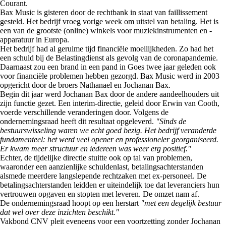
Courant.
Bax Music is gisteren door de rechtbank in staat van faillissement
gesteld. Het bedrijf vroeg vorige week om uitstel van betaling. Het is
een van de grootste (online) winkels voor muziekinstrumenten en -
apparatuur in Europa.
Het bedrijf had al geruime tijd financiële moeilijkheden. Zo had het
een schuld bij de Belastingdienst als gevolg van de coronapandemie.
Daarnaast zou een brand in een pand in Goes twee jaar geleden ook
voor financiële problemen hebben gezorgd. Bax Music werd in 2003
opgericht door de broers Nathanael en Jochanan Bax.
Begin dit jaar werd Jochanan Bax door de andere aandeelhouders uit
zijn functie gezet. Een interim-directie, geleid door Erwin van Cooth,
voerde verschillende veranderingen door. Volgens de
ondernemingsraad heeft dit resultaat opgeleverd.
"Sinds de
bestuurswisseling waren we echt goed bezig. Het bedrijf veranderde
fundamenteel: het werd veel opener en professioneler georganiseerd.
Er kwam meer structuur en iedereen was weer erg positief."
Echter, de tijdelijke directie stuitte ook op tal van problemen,
waaronder een aanzienlijke schuldenlast, betalingsachterstanden
alsmede meerdere langslepende rechtzaken met ex-personeel. De
betalingsachterstanden leidden er uiteindelijk toe dat leveranciers hun
vertrouwen opgaven en stopten met leveren. De omzet nam af.
De ondernemingsraad hoopt op een herstart
"met een degelijk bestuur
dat wel over deze inzichten beschikt."
Vakbond CNV pleit eveneens voor een voortzetting zonder Jochanan