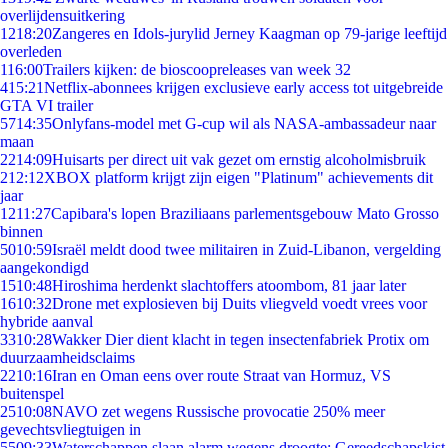
overlijdensuitkering
12
18:20
Zangeres en Idols-jurylid Jerney Kaagman op 79-jarige leeftijd
overleden
1
16:00
Trailers kijken: de bioscoopreleases van week 32
4
15:21
Netflix-abonnees krijgen exclusieve early access tot uitgebreide
GTA VI trailer
57
14:35
Onlyfans-model met G-cup wil als NASA-ambassadeur naar
maan
22
14:09
Huisarts per direct uit vak gezet om ernstig alcoholmisbruik
2
12:12
XBOX platform krijgt zijn eigen "Platinum" achievements dit
jaar
12
11:27
Capibara's lopen Braziliaans parlementsgebouw Mato Grosso
binnen
50
10:59
Israël meldt dood twee militairen in Zuid-Libanon, vergelding
aangekondigd
15
10:48
Hiroshima herdenkt slachtoffers atoombom, 81 jaar later
16
10:32
Drone met explosieven bij Duits vliegveld voedt vrees voor
hybride aanval
33
10:28
Wakker Dier dient klacht in tegen insectenfabriek Protix om
duurzaamheidsclaims
22
10:16
Iran en Oman eens over route Straat van Hormuz, VS
buitenspel
25
10:08
NAVO zet wegens Russische provocatie 250% meer
gevechtsvliegtuigen in
55
09:33
Waterschappen slaan alarm wegens droogte: Gereedschapskist