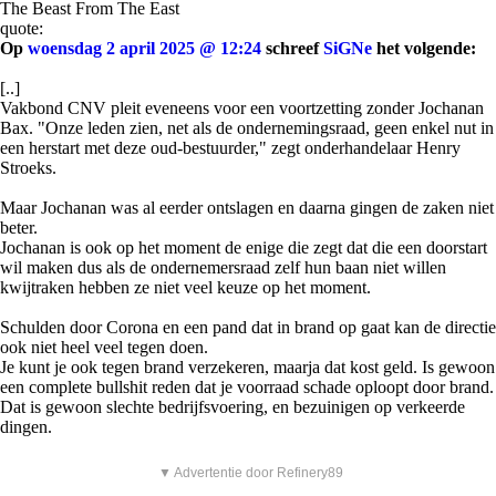
The Beast From The East
quote:
Op
woensdag 2 april 2025 @ 12:24
schreef
SiGNe
het volgende:
[..]
Vakbond CNV pleit eveneens voor een voortzetting zonder Jochanan
Bax. "Onze leden zien, net als de ondernemingsraad, geen enkel nut in
een herstart met deze oud-bestuurder," zegt onderhandelaar Henry
Stroeks.
Maar Jochanan was al eerder ontslagen en daarna gingen de zaken niet
beter.
Jochanan is ook op het moment de enige die zegt dat die een doorstart
wil maken dus als de ondernemersraad zelf hun baan niet willen
kwijtraken hebben ze niet veel keuze op het moment.
Schulden door Corona en een pand dat in brand op gaat kan de directie
ook niet heel veel tegen doen.
Je kunt je ook tegen brand verzekeren, maarja dat kost geld. Is gewoon
een complete bullshit reden dat je voorraad schade oploopt door brand.
Dat is gewoon slechte bedrijfsvoering, en bezuinigen op verkeerde
dingen.
▼ Advertentie door Refinery89