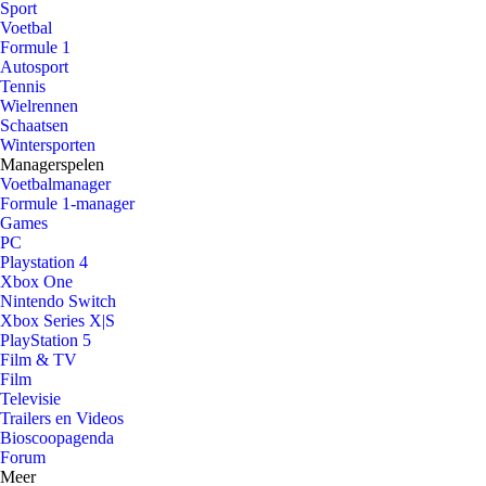
Sport
Voetbal
Formule 1
Autosport
Tennis
Wielrennen
Schaatsen
Wintersporten
Managerspelen
Voetbalmanager
Formule 1-manager
Games
PC
Playstation 4
Xbox One
Nintendo Switch
Xbox Series X|S
PlayStation 5
Film & TV
Film
Televisie
Trailers en Videos
Bioscoopagenda
Forum
Meer