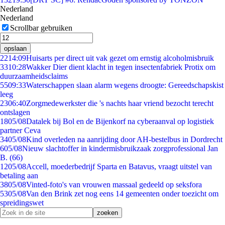
Nederland
Nederland
Scrollbar gebruiken
opslaan
22
14:09
Huisarts per direct uit vak gezet om ernstig alcoholmisbruik
33
10:28
Wakker Dier dient klacht in tegen insectenfabriek Protix om
duurzaamheidsclaims
55
09:33
Waterschappen slaan alarm wegens droogte: Gereedschapskist
leeg
23
06:40
Zorgmedewerkster die 's nachts haar vriend bezocht terecht
ontslagen
18
05/08
Datalek bij Bol en de Bijenkorf na cyberaanval op logistiek
partner Ceva
34
05/08
Kind overleden na aanrijding door AH-bestelbus in Dordrecht
6
05/08
Nieuw slachtoffer in kindermisbruikzaak zorgprofessional Jan
B. (66)
12
05/08
Accell, moederbedrijf Sparta en Batavus, vraagt uitstel van
betaling aan
38
05/08
Vinted-foto's van vrouwen massaal gedeeld op seksfora
53
05/08
Van den Brink zet nog eens 14 gemeenten onder toezicht om
spreidingswet