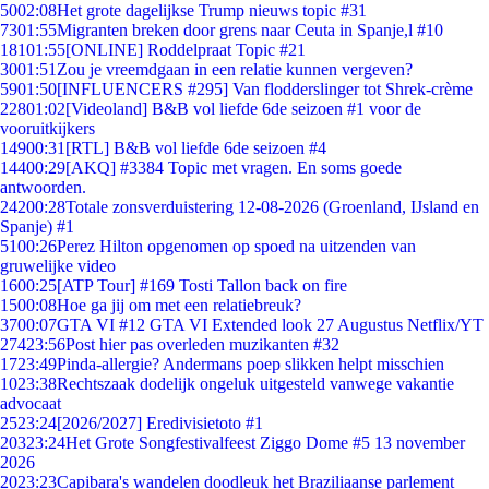
50
02:08
Het grote dagelijkse Trump nieuws topic #31
73
01:55
Migranten breken door grens naar Ceuta in Spanje,l #10
181
01:55
[ONLINE] Roddelpraat Topic #21
30
01:51
Zou je vreemdgaan in een relatie kunnen vergeven?
59
01:50
[INFLUENCERS #295] Van flodderslinger tot Shrek-crème
228
01:02
[Videoland] B&B vol liefde 6de seizoen #1 voor de
vooruitkijkers
149
00:31
[RTL] B&B vol liefde 6de seizoen #4
144
00:29
[AKQ] #3384 Topic met vragen. En soms goede
antwoorden.
242
00:28
Totale zonsverduistering 12-08-2026 (Groenland, IJsland en
Spanje) #1
51
00:26
Perez Hilton opgenomen op spoed na uitzenden van
gruwelijke video
16
00:25
[ATP Tour] #169 Tosti Tallon back on fire
15
00:08
Hoe ga jij om met een relatiebreuk?
37
00:07
GTA VI #12 GTA VI Extended look 27 Augustus Netflix/YT
274
23:56
Post hier pas overleden muzikanten #32
17
23:49
Pinda-allergie? Andermans poep slikken helpt misschien
10
23:38
Rechtszaak dodelijk ongeluk uitgesteld vanwege vakantie
advocaat
25
23:24
[2026/2027] Eredivisietoto #1
203
23:24
Het Grote Songfestivalfeest Ziggo Dome #5 13 november
2026
20
23:23
Capibara's wandelen doodleuk het Braziliaanse parlement