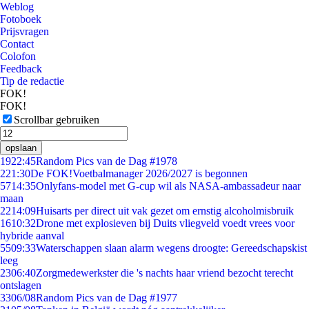
Weblog
Fotoboek
Prijsvragen
Contact
Colofon
Feedback
Tip de redactie
FOK!
FOK!
Scrollbar gebruiken
opslaan
19
22:45
Random Pics van de Dag #1978
2
21:30
De FOK!Voetbalmanager 2026/2027 is begonnen
57
14:35
Onlyfans-model met G-cup wil als NASA-ambassadeur naar
maan
22
14:09
Huisarts per direct uit vak gezet om ernstig alcoholmisbruik
16
10:32
Drone met explosieven bij Duits vliegveld voedt vrees voor
hybride aanval
55
09:33
Waterschappen slaan alarm wegens droogte: Gereedschapskist
leeg
23
06:40
Zorgmedewerkster die 's nachts haar vriend bezocht terecht
ontslagen
33
06/08
Random Pics van de Dag #1977