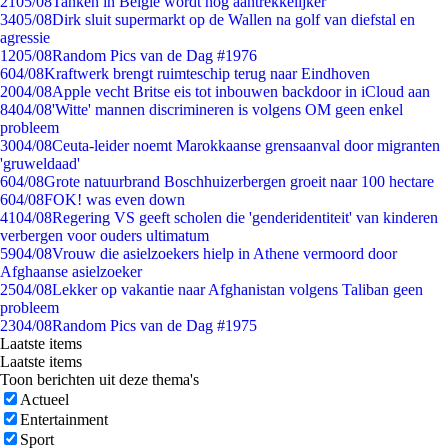
21
05/08
Tanken in België wordt nóg aantrekkelijker
34
05/08
Dirk sluit supermarkt op de Wallen na golf van diefstal en
agressie
12
05/08
Random Pics van de Dag #1976
6
04/08
Kraftwerk brengt ruimteschip terug naar Eindhoven
20
04/08
Apple vecht Britse eis tot inbouwen backdoor in iCloud aan
84
04/08
'Witte' mannen discrimineren is volgens OM geen enkel
probleem
30
04/08
Ceuta-leider noemt Marokkaanse grensaanval door migranten
'gruweldaad'
6
04/08
Grote natuurbrand Boschhuizerbergen groeit naar 100 hectare
6
04/08
FOK! was even down
41
04/08
Regering VS geeft scholen die 'genderidentiteit' van kinderen
verbergen voor ouders ultimatum
59
04/08
Vrouw die asielzoekers hielp in Athene vermoord door
Afghaanse asielzoeker
25
04/08
Lekker op vakantie naar Afghanistan volgens Taliban geen
probleem
23
04/08
Random Pics van de Dag #1975
Laatste items
Laatste items
Toon berichten uit deze thema's
Actueel
Entertainment
Sport