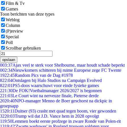
Film & Tv
Games
Toon berichten van deze types
Weblog
Column
(P)review
Special
Poll
Scrollbar gebruiken
opslaan
0
03:37
Ajax veel te sterk voor Shelbourne, maar houdt schade beperkt
0
02:34
Nieuwkomers schitteren bij ruime Europese zege FC Twente
19
22:45
Random Pics van de Dag #1978
8
22:04
Ontslagen bij Halo Studios na Campaign Evolved
8
22:01
PS5-doos waarschuwt voor einde fysieke games
2
21:30
De FOK!Voetbalmanager 2026/2027 is begonnen
2
21:03
Le Court wint na nerveuze finale, Pieterse derde
20
20:40
NPO-manager Menno de Boer geschorst na dickpic in
groepsapp
15
20:11
Duitser (93) crasht met quad tegen boom, vier gewonden
32
20:03
Trump wil dat J.D. Vance hem in 2028 opvolgt
1
19:50
Lemmen boekt eerste profzege in zware Ronde van Polen-rit
13
19:42
'Zwarte weduwes' in Rusland trouwen soldaten voor