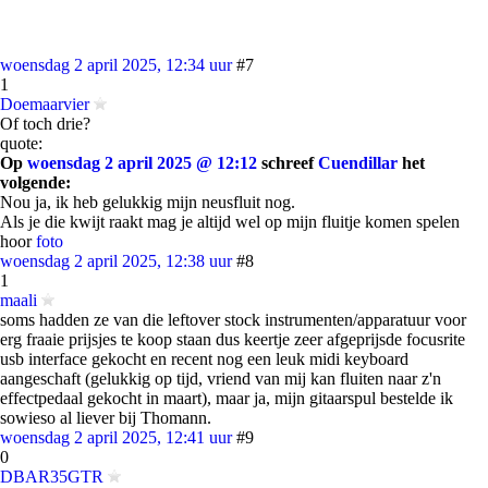
woensdag 2 april 2025, 12:34 uur
#7
1
Doemaarvier
Of toch drie?
quote:
Op
woensdag 2 april 2025 @ 12:12
schreef
Cuendillar
het
volgende:
Nou ja, ik heb gelukkig mijn neusfluit nog.
Als je die kwijt raakt mag je altijd wel op mijn fluitje komen spelen
hoor
foto
woensdag 2 april 2025, 12:38 uur
#8
1
maali
soms hadden ze van die leftover stock instrumenten/apparatuur voor
erg fraaie prijsjes te koop staan dus keertje zeer afgeprijsde focusrite
usb interface gekocht en recent nog een leuk midi keyboard
aangeschaft (gelukkig op tijd, vriend van mij kan fluiten naar z'n
effectpedaal gekocht in maart), maar ja, mijn gitaarspul bestelde ik
sowieso al liever bij Thomann.
woensdag 2 april 2025, 12:41 uur
#9
0
DBAR35GTR