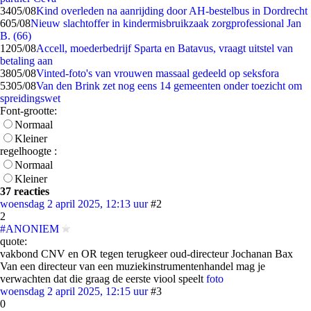
34
05/08
Kind overleden na aanrijding door AH-bestelbus in Dordrecht
6
05/08
Nieuw slachtoffer in kindermisbruikzaak zorgprofessional Jan
B. (66)
12
05/08
Accell, moederbedrijf Sparta en Batavus, vraagt uitstel van
betaling aan
38
05/08
Vinted-foto's van vrouwen massaal gedeeld op seksfora
53
05/08
Van den Brink zet nog eens 14 gemeenten onder toezicht om
spreidingswet
Font-grootte:
Normaal
Kleiner
regelhoogte :
Normaal
Kleiner
37 reacties
woensdag 2 april 2025, 12:13 uur
#2
2
#ANONIEM
quote:
vakbond CNV en OR tegen terugkeer oud-directeur Jochanan Bax
Van een directeur van een muziekinstrumentenhandel mag je
verwachten dat die graag de eerste viool speelt
foto
woensdag 2 april 2025, 12:15 uur
#3
0