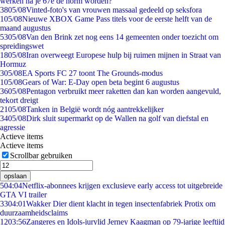
werken na je 67e de norm worden?
38
05/08
Vinted-foto's van vrouwen massaal gedeeld op seksfora
1
05/08
Nieuwe XBOX Game Pass titels voor de eerste helft van de
maand augustus
53
05/08
Van den Brink zet nog eens 14 gemeenten onder toezicht om
spreidingswet
18
05/08
Iran overweegt Europese hulp bij ruimen mijnen in Straat van
Hormuz
3
05/08
EA Sports FC 27 toont The Grounds-modus
1
05/08
Gears of War: E-Day open beta begint 6 augustus
36
05/08
Pentagon verbruikt meer raketten dan kan worden aangevuld,
tekort dreigt
21
05/08
Tanken in België wordt nóg aantrekkelijker
34
05/08
Dirk sluit supermarkt op de Wallen na golf van diefstal en
agressie
Actieve items
Actieve items
Scrollbar gebruiken
opslaan
5
04:04
Netflix-abonnees krijgen exclusieve early access tot uitgebreide
GTA VI trailer
33
04:01
Wakker Dier dient klacht in tegen insectenfabriek Protix om
duurzaamheidsclaims
12
03:56
Zangeres en Idols-jurylid Jerney Kaagman op 79-jarige leeftijd