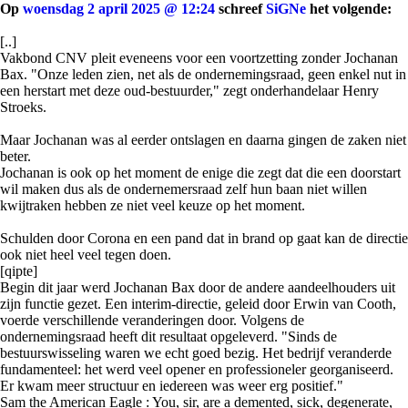
Op
woensdag 2 april 2025 @ 12:24
schreef
SiGNe
het volgende:
[..]
Vakbond CNV pleit eveneens voor een voortzetting zonder Jochanan
Bax. "Onze leden zien, net als de ondernemingsraad, geen enkel nut in
een herstart met deze oud-bestuurder," zegt onderhandelaar Henry
Stroeks.
Maar Jochanan was al eerder ontslagen en daarna gingen de zaken niet
beter.
Jochanan is ook op het moment de enige die zegt dat die een doorstart
wil maken dus als de ondernemersraad zelf hun baan niet willen
kwijtraken hebben ze niet veel keuze op het moment.
Schulden door Corona en een pand dat in brand op gaat kan de directie
ook niet heel veel tegen doen.
[qipte]
Begin dit jaar werd Jochanan Bax door de andere aandeelhouders uit
zijn functie gezet. Een interim-directie, geleid door Erwin van Cooth,
voerde verschillende veranderingen door. Volgens de
ondernemingsraad heeft dit resultaat opgeleverd. "Sinds de
bestuurswisseling waren we echt goed bezig. Het bedrijf veranderde
fundamenteel: het werd veel opener en professioneler georganiseerd.
Er kwam meer structuur en iedereen was weer erg positief."
Sam the American Eagle : You, sir, are a demented, sick, degenerate,