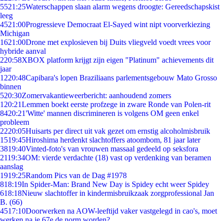
55
21:25
Waterschappen slaan alarm wegens droogte: Gereedschapskist
leeg
45
21:00
Progressieve Democraat El-Sayed wint nipt voorverkiezing
Michigan
16
21:00
Drone met explosieven bij Duits vliegveld voedt vrees voor
hybride aanval
2
20:58
XBOX platform krijgt zijn eigen "Platinum" achievements dit
jaar
12
20:48
Capibara's lopen Braziliaans parlementsgebouw Mato Grosso
binnen
5
20:30
Zomervakantieweerbericht: aanhoudend zomers
1
20:21
Lemmen boekt eerste profzege in zware Ronde van Polen-rit
84
20:21
'Witte' mannen discrimineren is volgens OM geen enkel
probleem
22
20:05
Huisarts per direct uit vak gezet om ernstig alcoholmisbruik
15
19:45
Hiroshima herdenkt slachtoffers atoombom, 81 jaar later
38
19:40
Vinted-foto's van vrouwen massaal gedeeld op seksfora
21
19:34
OM: vierde verdachte (18) vast op verdenking van beramen
aanslag
19
19:25
Random Pics van de Dag #1978
8
18:19
In Spider-Man: Brand New Day is Spidey echt weer Spidey
6
18:18
Nieuw slachtoffer in kindermisbruikzaak zorgprofessional Jan
B. (66)
45
17:10
Doorwerken na AOW-leeftijd vaker vastgelegd in cao's, moet
werken na je 67e de norm worden?