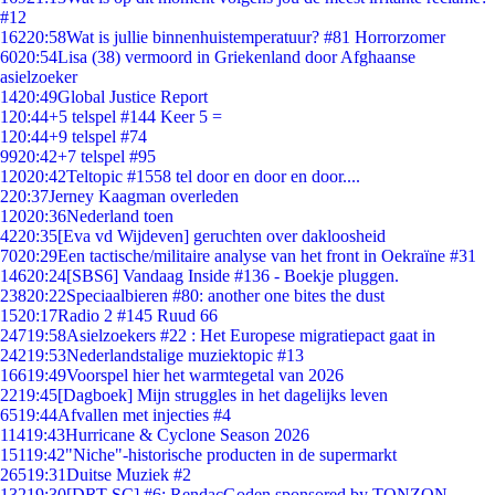
#12
162
20:58
Wat is jullie binnenhuistemperatuur? #81 Horrorzomer
60
20:54
Lisa (38) vermoord in Griekenland door Afghaanse
asielzoeker
14
20:49
Global Justice Report
1
20:44
+5 telspel #144 Keer 5 =
1
20:44
+9 telspel #74
99
20:42
+7 telspel #95
120
20:42
Teltopic #1558 tel door en door en door....
2
20:37
Jerney Kaagman overleden
120
20:36
Nederland toen
42
20:35
[Eva vd Wijdeven] geruchten over dakloosheid
70
20:29
Een tactische/militaire analyse van het front in Oekraïne #31
146
20:24
[SBS6] Vandaag Inside #136 - Boekje pluggen.
238
20:22
Speciaalbieren #80: another one bites the dust
15
20:17
Radio 2 #145 Ruud 66
247
19:58
Asielzoekers #22 : Het Europese migratiepact gaat in
242
19:53
Nederlandstalige muziektopic #13
166
19:49
Voorspel hier het warmtegetal van 2026
22
19:45
[Dagboek] Mijn struggles in het dagelijks leven
65
19:44
Afvallen met injecties #4
114
19:43
Hurricane & Cyclone Season 2026
151
19:42
"Niche"-historische producten in de supermarkt
265
19:31
Duitse Muziek #2
132
19:30
[DRT SC] #6: RendacGoden sponsored by TONZON