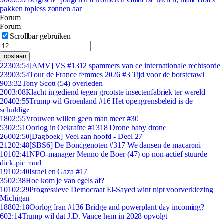
pakken topless zonnen aan
Forum
Forum
Scrollbar gebruiken
opslaan
223
03:54
[AMV] VS #1312 spammers van de internationale rechtsorde
239
03:54
Tour de France femmes 2026 #3 Tijd voor de borstcrawl
9
03:32
Tony Scott (54) overleden
20
03:08
Klacht ingediend tegen grootste insectenfabriek ter wereld
204
02:55
Trump wil Groenland #16 Het opengrensbeleid is de
schuldige
18
02:55
Vrouwen willen geen man meer #30
53
02:51
Oorlog in Oekraïne #1318 Drone baby drone
260
02:50
[Dagboek] Veel aan hoofd - Deel 27
212
02:48
[SBS6] De Bondgenoten #317 We dansen de macaroni
101
02:41
NPO-manager Menno de Boer (47) op non-actief stuurde
dick-pic rond
191
02:40
Israel en Gaza #17
35
02:38
Hoe kom je van egels af?
101
02:29
Progressieve Democraat El-Sayed wint nipt voorverkiezing
Michigan
188
02:18
Oorlog Iran #136 Bridge and powerplant day incoming?
6
02:14
Trump wil dat J.D. Vance hem in 2028 opvolgt