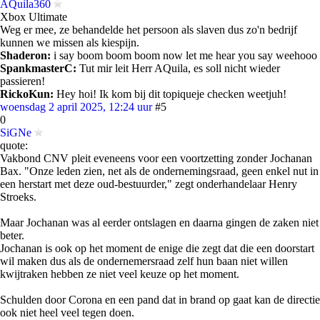
AQuila360
Xbox Ultimate
Weg er mee, ze behandelde het persoon als slaven dus zo'n bedrijf
kunnen we missen als kiespijn.
Shaderon:
i say boom boom boom now let me hear you say weehooo
SpankmasterC:
Tut mir leit Herr AQuila, es soll nicht wieder
passieren!
RickoKun:
Hey hoi! Ik kom bij dit topiqueje checken weetjuh!
woensdag 2 april 2025, 12:24 uur
#5
0
SiGNe
quote:
Vakbond CNV pleit eveneens voor een voortzetting zonder Jochanan
Bax. "Onze leden zien, net als de ondernemingsraad, geen enkel nut in
een herstart met deze oud-bestuurder," zegt onderhandelaar Henry
Stroeks.
Maar Jochanan was al eerder ontslagen en daarna gingen de zaken niet
beter.
Jochanan is ook op het moment de enige die zegt dat die een doorstart
wil maken dus als de ondernemersraad zelf hun baan niet willen
kwijtraken hebben ze niet veel keuze op het moment.
Schulden door Corona en een pand dat in brand op gaat kan de directie
ook niet heel veel tegen doen.