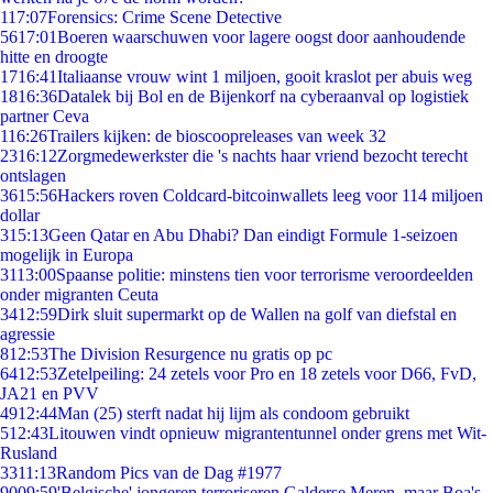
1
17:07
Forensics: Crime Scene Detective
56
17:01
Boeren waarschuwen voor lagere oogst door aanhoudende
hitte en droogte
17
16:41
Italiaanse vrouw wint 1 miljoen, gooit kraslot per abuis weg
18
16:36
Datalek bij Bol en de Bijenkorf na cyberaanval op logistiek
partner Ceva
1
16:26
Trailers kijken: de bioscoopreleases van week 32
23
16:12
Zorgmedewerkster die 's nachts haar vriend bezocht terecht
ontslagen
36
15:56
Hackers roven Coldcard-bitcoinwallets leeg voor 114 miljoen
dollar
3
15:13
Geen Qatar en Abu Dhabi? Dan eindigt Formule 1-seizoen
mogelijk in Europa
31
13:00
Spaanse politie: minstens tien voor terrorisme veroordeelden
onder migranten Ceuta
34
12:59
Dirk sluit supermarkt op de Wallen na golf van diefstal en
agressie
8
12:53
The Division Resurgence nu gratis op pc
64
12:53
Zetelpeiling: 24 zetels voor Pro en 18 zetels voor D66, FvD,
JA21 en PVV
49
12:44
Man (25) sterft nadat hij lijm als condoom gebruikt
5
12:43
Litouwen vindt opnieuw migrantentunnel onder grens met Wit-
Rusland
33
11:13
Random Pics van de Dag #1977
90
09:59
'Belgische' jongeren terroriseren Galderse Meren, maar Boa's