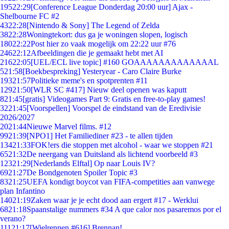
195
22:29
[Conference League Donderdag 20:00 uur] Ajax -
Shelbourne FC #2
43
22:28
[Nintendo & Sony] The Legend of Zelda
38
22:28
Woningtekort: dus ga je woningen slopen, logisch
180
22:22
Post hier zo vaak mogelijk om 22:22 uur #76
246
22:12
Afbeeldingen die je gemaakt hebt met AI
216
22:05
[UEL/ECL live topic] #160 GOAAAAAAAAAAAAAL
5
21:58
[Boekbespreking] Yesteryear - Caro Claire Burke
193
21:57
Politieke meme's en spotprenten #11
129
21:50
[WLR SC #417] Nieuw deel openen was kaputt
8
21:45
[gratis] Videogames Part 9: Gratis en free-to-play games!
32
21:45
[Voorspellen] Voorspel de eindstand van de Eredivisie
2026/2027
20
21:44
Nieuwe Marvel films. #12
99
21:39
[NPO1] Het Familiediner #23 - te allen tijden
134
21:33
FOK!ers die stoppen met alcohol - waar we stoppen #21
65
21:32
De neergang van Duitsland als lichtend voorbeeld #3
123
21:29
[Nederlands Elftal] Op naar Louis IV?
69
21:27
De Bondgenoten Spoiler Topic #3
83
21:25
UEFA kondigt boycot van FIFA-competities aan vanwege
plan Infantino
140
21:19
Zaken waar je je echt dood aan ergert #17 - Werklui
68
21:18
Spaanstalige nummers #34 A que calor nos pasaremos por el
verano?
111
21:17
[Wielrennen #616] Brennan!