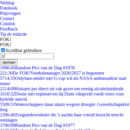
Weblog
Fotoboek
Prijsvragen
Contact
Colofon
Feedback
Tip de redactie
FOK!
FOK!
Scrollbar gebruiken
opslaan
19
00:45
Random Pics van de Dag #1978
2
21:30
De FOK!Voetbalmanager 2026/2027 is begonnen
57
14:35
Onlyfans-model met G-cup wil als NASA-ambassadeur naar
maan
22
14:09
Huisarts per direct uit vak gezet om ernstig alcoholmisbruik
16
10:32
Drone met explosieven bij Duits vliegveld voedt vrees voor
hybride aanval
55
09:33
Waterschappen slaan alarm wegens droogte: Gereedschapskist
leeg
23
06:40
Zorgmedewerkster die 's nachts haar vriend bezocht terecht
ontslagen
37
06/08
Random Pics van de Dag #1977