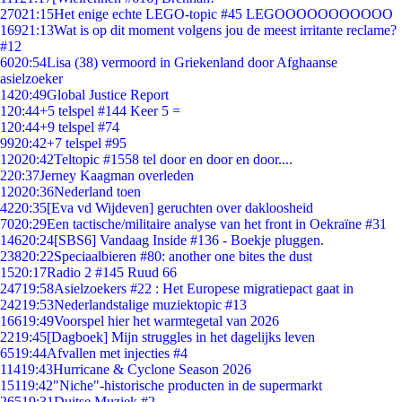
270
21:15
Het enige echte LEGO-topic #45 LEGOOOOOOOOOOO
169
21:13
Wat is op dit moment volgens jou de meest irritante reclame?
#12
60
20:54
Lisa (38) vermoord in Griekenland door Afghaanse
asielzoeker
14
20:49
Global Justice Report
1
20:44
+5 telspel #144 Keer 5 =
1
20:44
+9 telspel #74
99
20:42
+7 telspel #95
120
20:42
Teltopic #1558 tel door en door en door....
2
20:37
Jerney Kaagman overleden
120
20:36
Nederland toen
42
20:35
[Eva vd Wijdeven] geruchten over dakloosheid
70
20:29
Een tactische/militaire analyse van het front in Oekraïne #31
146
20:24
[SBS6] Vandaag Inside #136 - Boekje pluggen.
238
20:22
Speciaalbieren #80: another one bites the dust
15
20:17
Radio 2 #145 Ruud 66
247
19:58
Asielzoekers #22 : Het Europese migratiepact gaat in
242
19:53
Nederlandstalige muziektopic #13
166
19:49
Voorspel hier het warmtegetal van 2026
22
19:45
[Dagboek] Mijn struggles in het dagelijks leven
65
19:44
Afvallen met injecties #4
114
19:43
Hurricane & Cyclone Season 2026
151
19:42
"Niche"-historische producten in de supermarkt
265
19:31
Duitse Muziek #2