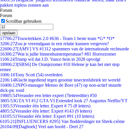
pakken topless zonnen aan
Forum
Forum
Scrollbar gebruiken
opslaan
177
06:27
Touwtrekken 2.0 #636 - Team 1 beste team *G* *O*
32
06:27
Zou je vreemdgaan in een relatie kunnen vergeven?
226
06:27
[AMV] VS #1312 spammers van de internationale rechtsorde
163
06:27
Wat is jullie binnenhuistemperatuur? #81 Horrorzomer
11
06:24
Trump wil dat J.D. Vance hem in 2028 opvolgt
189
06:23
[SBS6] De Oranjezomer #10 Helene je kan het niet stop
ermee
10
06:16
Tony Scott (54) overleden
22
06:14
Klacht ingediend tegen grootste insectenfabriek ter wereld
104
06:12
NPO-manager Menno de Boer (47) op non-actief stuurde
dick-pic rond
198
05:54
Verander een letter expert (7lettereditie) #50
38
05:53
GTA VI #12 GTA VI Extended look 27 Augustus Netflix/YT
13
05:53
Verander één letter. Expert # 75 (8 letters)
48
05:52
Verander één letter: Expert #143 (9 letters)
141
05:51
Verander één letter: Expert #91 (10 letters)
61
05:21
[INFLUENCERS #295] Van flodderslinger tot Shrek-crème
261
04:09
[Dagboek] Veel aan hoofd - Deel 27