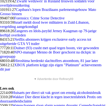
1021
19:42
'Zwarte weduwes' in Rusland trouwen soldaten voor
overlijdensuitkering
1019
11:27
Capibara's lopen Braziliaans parlementsgebouw Mato
Grosso binnen
994
07:00
Forensics: Crime Scene Detective
933
10:59
Israël meldt dood twee militairen in Zuid-Libanon,
vergelding aangekondigd
896
18:20
Zangeres en Idols-jurylid Jerney Kaagman op 79-jarige
leeftijd overleden
843
15:21
Netflix-abonnees krijgen exclusieve early access tot
uitgebreide GTA VI trailer
777
20:11
Duitser (93) crasht met quad tegen boom, vier gewonden
718
20:40
NPO-manager Menno de Boer geschorst na dickpic in
groepsapp
680
10:48
Hiroshima herdenkt slachtoffers atoombom, 81 jaar later
506
12:12
XBOX platform krijgt zijn eigen "Platinum" achievements
dit jaar
▼ Advertentie door Refinery89
Lees ook
22
14:09
Huisarts per direct uit vak gezet om ernstig alcoholmisbruik
33
10:28
Wakker Dier dient klacht in tegen insectenfabriek Protix om
duurzaamheidsclaims
55
09:33
Waterschappen slaan alarm wegens droogte: Gereedschapskist