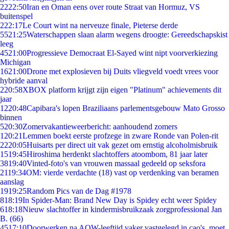
22
22:50
Iran en Oman eens over route Straat van Hormuz, VS
buitenspel
2
22:17
Le Court wint na nerveuze finale, Pieterse derde
55
21:25
Waterschappen slaan alarm wegens droogte: Gereedschapskist
leeg
45
21:00
Progressieve Democraat El-Sayed wint nipt voorverkiezing
Michigan
16
21:00
Drone met explosieven bij Duits vliegveld voedt vrees voor
hybride aanval
2
20:58
XBOX platform krijgt zijn eigen "Platinum" achievements dit
jaar
12
20:48
Capibara's lopen Braziliaans parlementsgebouw Mato Grosso
binnen
5
20:30
Zomervakantieweerbericht: aanhoudend zomers
1
20:21
Lemmen boekt eerste profzege in zware Ronde van Polen-rit
22
20:05
Huisarts per direct uit vak gezet om ernstig alcoholmisbruik
15
19:45
Hiroshima herdenkt slachtoffers atoombom, 81 jaar later
38
19:40
Vinted-foto's van vrouwen massaal gedeeld op seksfora
21
19:34
OM: vierde verdachte (18) vast op verdenking van beramen
aanslag
19
19:25
Random Pics van de Dag #1978
8
18:19
In Spider-Man: Brand New Day is Spidey echt weer Spidey
6
18:18
Nieuw slachtoffer in kindermisbruikzaak zorgprofessional Jan
B. (66)
45
17:10
Doorwerken na AOW-leeftijd vaker vastgelegd in cao's, moet