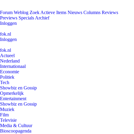
Forum
Weblog
Zoek
Actieve Items
Nieuws
Columns
Reviews
Previews
Specials
Archief
Inloggen
fok.nl
Inloggen
fok.nl
Actueel
Nederland
Internationaal
Economie
Politiek
Tech
Showbiz en Gossip
Opmerkelijk
Entertainment
Showbiz en Gossip
Muziek
Film
Televisie
Media & Cultuur
Bioscoopagenda