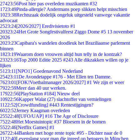
274
23:56
Post hier pas overleden muzikanten #32
17
23:49
Pinda-allergie? Andermans poep slikken helpt misschien
10
23:38
Rechtszaak dodelijk ongeluk uitgesteld vanwege vakantie
advocaat
25
23:24
[2026/2027] Eredivisietoto #1
203
23:24
Het Grote Songfestivalfeest Ziggo Dome #5 13 november
2026
20
23:23
Capibara's wandelen doodleuk het Braziliaanse parlement
binnen
18
23:19
Waarom doen vrouwen altijd hun telly in de kontzak?
233
23:16
Top 2000 Editie 2025 #243 Alle dikzakken willen op je
lijken
51
23:11
[NPO1] Goedenavond Nederland
254
23:11
De Avondetappe #176 - Met Ellen ten Damme.
76
23:01
[FOK!Voetbalmanager 2026/2027] #1 We zijn er weer
79
22:59
Meer dan 40 uur werken.
179
22:56
[PlayStation #184] Nieuw deel
109
22:56
Kapper Walat (27) slachtoffer van vernielingen
11
22:52
[Crowdfunding] #443 Rentestijgingen?
60
22:52
Jerney Kaagman overleden
255
22:48
[UFO/UAP] #16 The Age of Disclosure
75
22:48
Het Moestuintopic #37 Bloesem in de bomen
55
22:46
[Netflix Games] #1
267
22:44
Banken met hoge rente topic #95 - Dichter naar de 0
11
22:40
Levenslang voor man die inreed op betogers in München