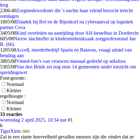
leeg
23
06:40
Zorgmedewerkster die 's nachts haar vriend bezocht terecht
ontslagen
18
05/08
Datalek bij Bol en de Bijenkorf na cyberaanval op logistiek
partner Ceva
34
05/08
Kind overleden na aanrijding door AH-bestelbus in Dordrecht
6
05/08
Nieuw slachtoffer in kindermisbruikzaak zorgprofessional Jan
B. (66)
12
05/08
Accell, moederbedrijf Sparta en Batavus, vraagt uitstel van
betaling aan
38
05/08
Vinted-foto's van vrouwen massaal gedeeld op seksfora
53
05/08
Van den Brink zet nog eens 14 gemeenten onder toezicht om
spreidingswet
Font-grootte:
Normaal
Kleiner
regelhoogte :
Normaal
Kleiner
33 reacties
woensdag 2 april 2025, 10:34 uur
#1
6
TigerXtrm
Zal in een riante hoeveelheid gevallen mensen zijn die
vinden
dat ze