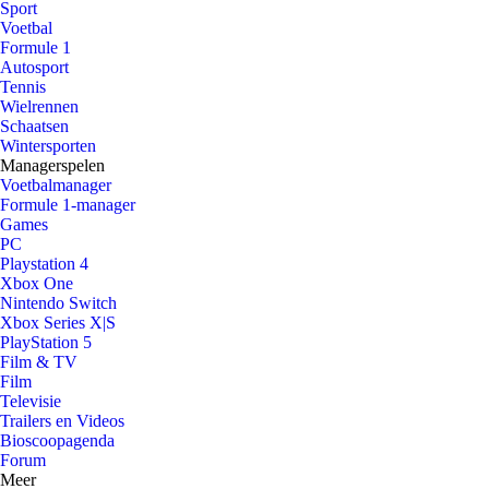
Sport
Voetbal
Formule 1
Autosport
Tennis
Wielrennen
Schaatsen
Wintersporten
Managerspelen
Voetbalmanager
Formule 1-manager
Games
PC
Playstation 4
Xbox One
Nintendo Switch
Xbox Series X|S
PlayStation 5
Film & TV
Film
Televisie
Trailers en Videos
Bioscoopagenda
Forum
Meer