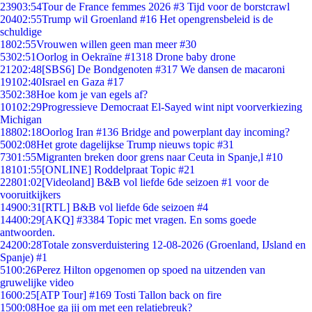
239
03:54
Tour de France femmes 2026 #3 Tijd voor de borstcrawl
204
02:55
Trump wil Groenland #16 Het opengrensbeleid is de
schuldige
18
02:55
Vrouwen willen geen man meer #30
53
02:51
Oorlog in Oekraïne #1318 Drone baby drone
212
02:48
[SBS6] De Bondgenoten #317 We dansen de macaroni
191
02:40
Israel en Gaza #17
35
02:38
Hoe kom je van egels af?
101
02:29
Progressieve Democraat El-Sayed wint nipt voorverkiezing
Michigan
188
02:18
Oorlog Iran #136 Bridge and powerplant day incoming?
50
02:08
Het grote dagelijkse Trump nieuws topic #31
73
01:55
Migranten breken door grens naar Ceuta in Spanje,l #10
181
01:55
[ONLINE] Roddelpraat Topic #21
228
01:02
[Videoland] B&B vol liefde 6de seizoen #1 voor de
vooruitkijkers
149
00:31
[RTL] B&B vol liefde 6de seizoen #4
144
00:29
[AKQ] #3384 Topic met vragen. En soms goede
antwoorden.
242
00:28
Totale zonsverduistering 12-08-2026 (Groenland, IJsland en
Spanje) #1
51
00:26
Perez Hilton opgenomen op spoed na uitzenden van
gruwelijke video
16
00:25
[ATP Tour] #169 Tosti Tallon back on fire
15
00:08
Hoe ga jij om met een relatiebreuk?