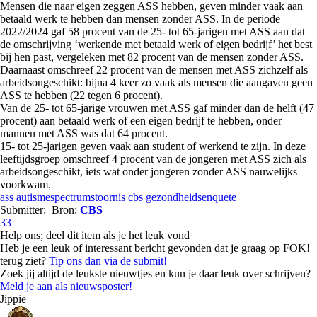
Mensen die naar eigen zeggen ASS hebben, geven minder vaak aan
betaald werk te hebben dan mensen zonder ASS. In de periode
2022/2024 gaf 58 procent van de 25- tot 65-jarigen met ASS aan dat
de omschrijving ‘werkende met betaald werk of eigen bedrijf’ het best
bij hen past, vergeleken met 82 procent van de mensen zonder ASS.
Daarnaast omschreef 22 procent van de mensen met ASS zichzelf als
arbeidsongeschikt: bijna 4 keer zo vaak als mensen die aangaven geen
ASS te hebben (22 tegen 6 procent).
Van de 25- tot 65-jarige vrouwen met ASS gaf minder dan de helft (47
procent) aan betaald werk of een eigen bedrijf te hebben, onder
mannen met ASS was dat 64 procent.
15- tot 25-jarigen geven vaak aan student of werkend te zijn. In deze
leeftijdsgroep omschreef 4 procent van de jongeren met ASS zich als
arbeidsongeschikt, iets wat onder jongeren zonder ASS nauwelijks
voorkwam.
ass
autismespectrumstoornis
cbs
gezondheidsenquete
Submitter:
Bron:
CBS
33
Help ons; deel dit item als je het leuk vond
Heb je een leuk of interessant bericht gevonden dat je graag op FOK!
terug ziet?
Tip ons dan via de submit!
Zoek jij altijd de leukste nieuwtjes en kun je daar leuk over schrijven?
Meld je aan als nieuwsposter!
Jippie