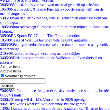
werken na je 67e de norm worden?
38
05/08
Vinted-foto's van vrouwen massaal gedeeld op seksfora
1
05/08
Nieuwe XBOX Game Pass titels voor de eerste helft van de
maand augustus
53
05/08
Van den Brink zet nog eens 14 gemeenten onder toezicht om
spreidingswet
18
05/08
Iran overweegt Europese hulp bij ruimen mijnen in Straat van
Hormuz
3
05/08
EA Sports FC 27 toont The Grounds-modus
1
05/08
Gears of War: E-Day open beta begint 6 augustus
36
05/08
Pentagon verbruikt meer raketten dan kan worden aangevuld,
tekort dreigt
21
05/08
Tanken in België wordt nóg aantrekkelijker
34
05/08
Dirk sluit supermarkt op de Wallen na golf van diefstal en
agressie
Actieve items
Actieve items
Scrollbar gebruiken
opslaan
7
06:28
Netflix-abonnees krijgen exclusieve early access tot uitgebreide
GTA VI trailer
34
06:20
Trump wil dat J.D. Vance hem in 2028 opvolgt
9
06:19
PS5-doos waarschuwt voor einde fysieke games
13
06:11
Zangeres en Idols-jurylid Jerney Kaagman op 79-jarige leeftijd