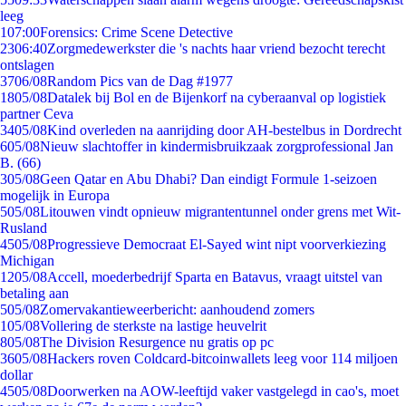
leeg
1
07:00
Forensics: Crime Scene Detective
23
06:40
Zorgmedewerkster die 's nachts haar vriend bezocht terecht
ontslagen
37
06/08
Random Pics van de Dag #1977
18
05/08
Datalek bij Bol en de Bijenkorf na cyberaanval op logistiek
partner Ceva
34
05/08
Kind overleden na aanrijding door AH-bestelbus in Dordrecht
6
05/08
Nieuw slachtoffer in kindermisbruikzaak zorgprofessional Jan
B. (66)
3
05/08
Geen Qatar en Abu Dhabi? Dan eindigt Formule 1-seizoen
mogelijk in Europa
5
05/08
Litouwen vindt opnieuw migrantentunnel onder grens met Wit-
Rusland
45
05/08
Progressieve Democraat El-Sayed wint nipt voorverkiezing
Michigan
12
05/08
Accell, moederbedrijf Sparta en Batavus, vraagt uitstel van
betaling aan
5
05/08
Zomervakantieweerbericht: aanhoudend zomers
1
05/08
Vollering de sterkste na lastige heuvelrit
8
05/08
The Division Resurgence nu gratis op pc
36
05/08
Hackers roven Coldcard-bitcoinwallets leeg voor 114 miljoen
dollar
45
05/08
Doorwerken na AOW-leeftijd vaker vastgelegd in cao's, moet