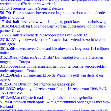
werken na je 67e de norm worden?
1
17:07
Forensics: Crime Scene Detective
56
17:01
Boeren waarschuwen voor lagere oogst door aanhoudende
hitte en droogte
17
16:41
Italiaanse vrouw wint 1 miljoen, gooit kraslot per abuis weg
18
16:36
Datalek bij Bol en de Bijenkorf na cyberaanval op logistiek
partner Ceva
1
16:26
Trailers kijken: de bioscoopreleases van week 32
23
16:12
Zorgmedewerkster die 's nachts haar vriend bezocht terecht
ontslagen
36
15:56
Hackers roven Coldcard-bitcoinwallets leeg voor 114 miljoen
dollar
3
15:13
Geen Qatar en Abu Dhabi? Dan eindigt Formule 1-seizoen
mogelijk in Europa
31
13:00
Spaanse politie: minstens tien voor terrorisme veroordeelden
onder migranten Ceuta
34
12:59
Dirk sluit supermarkt op de Wallen na golf van diefstal en
agressie
8
12:53
The Division Resurgence nu gratis op pc
64
12:53
Zetelpeiling: 24 zetels voor Pro en 18 zetels voor D66, FvD,
JA21 en PVV
49
12:44
Man (25) sterft nadat hij lijm als condoom gebruikt
5
12:43
Litouwen vindt opnieuw migrantentunnel onder grens met Wit-
Rusland
90
09:59
'Belgische' jongeren terroriseren Galderse Meren, maar Boa's