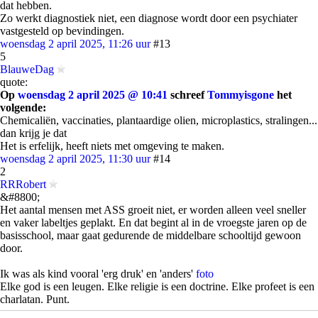
dat hebben.
Zo werkt diagnostiek niet, een diagnose wordt door een psychiater
vastgesteld op bevindingen.
woensdag 2 april 2025, 11:26 uur
#13
5
BlauweDag
quote:
Op
woensdag 2 april 2025 @ 10:41
schreef
Tommyisgone
het
volgende:
Chemicaliën, vaccinaties, plantaardige olien, microplastics, stralingen...
dan krijg je dat
Het is erfelijk, heeft niets met omgeving te maken.
woensdag 2 april 2025, 11:30 uur
#14
2
RRRobert
&#8800;
Het aantal mensen met ASS groeit niet, er worden alleen veel sneller
en vaker labeltjes geplakt. En dat begint al in de vroegste jaren op de
basisschool, maar gaat gedurende de middelbare schooltijd gewoon
door.
Ik was als kind vooral 'erg druk' en 'anders'
foto
Elke god is een leugen. Elke religie is een doctrine. Elke profeet is een
charlatan. Punt.