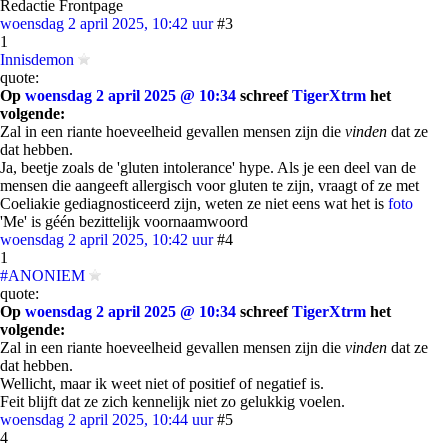
Redactie Frontpage
woensdag 2 april 2025, 10:42 uur
#3
1
Innisdemon
quote:
Op
woensdag 2 april 2025 @ 10:34
schreef
TigerXtrm
het
volgende:
Zal in een riante hoeveelheid gevallen mensen zijn die
vinden
dat ze
dat hebben.
Ja, beetje zoals de 'gluten intolerance' hype. Als je een deel van de
mensen die aangeeft allergisch voor gluten te zijn, vraagt of ze met
Coeliakie gediagnosticeerd zijn, weten ze niet eens wat het is
foto
'Me' is géén bezittelijk voornaamwoord
woensdag 2 april 2025, 10:42 uur
#4
1
#ANONIEM
quote:
Op
woensdag 2 april 2025 @ 10:34
schreef
TigerXtrm
het
volgende:
Zal in een riante hoeveelheid gevallen mensen zijn die
vinden
dat ze
dat hebben.
Wellicht, maar ik weet niet of positief of negatief is.
Feit blijft dat ze zich kennelijk niet zo gelukkig voelen.
woensdag 2 april 2025, 10:44 uur
#5
4