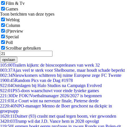
Film & Tv
Games
Toon berichten van deze types
Weblog
Column
(P)review
Special
Poll
Scrollbar gebruiken
opslaan
1
05:00
Trailers kijken: de bioscoopreleases van week 32
0
03:37
Ajax veel te sterk voor Shelbourne, maar houdt schade beperkt
0
02:34
Nieuwkomers schitteren bij ruime Europese zege FC Twente
19
00:45
Random Pics van de Dag #1978
9
22:04
Ontslagen bij Halo Studios na Campaign Evolved
9
22:01
PS5-doos waarschuwt voor einde fysieke games
2
21:30
De FOK!Voetbalmanager 2026/2027 is begonnen
2
21:03
Le Court wint na nerveuze finale, Pieterse derde
22
20:40
NPO-manager Menno de Boer geschorst na dickpic in
groepsapp
16
20:11
Duitser (93) crasht met quad tegen boom, vier gewonden
34
20:03
Trump wil dat J.D. Vance hem in 2028 opvolgt
1
19:50
Lemmen boekt eerste profzege in zware Ronde van Polen-rit