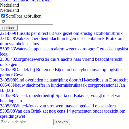
Nederland
Nederland
Scrollbar gebruiken
opslaan
22
14:09
Huisarts per direct uit vak gezet om ernstig alcoholmisbruik
33
10:28
Wakker Dier dient klacht in tegen insectenfabriek Protix om
duurzaamheidsclaims
55
09:33
Waterschappen slaan alarm wegens droogte: Gereedschapskist
leeg
23
06:40
Zorgmedewerkster die 's nachts haar vriend bezocht terecht
ontslagen
18
05/08
Datalek bij Bol en de Bijenkorf na cyberaanval op logistiek
partner Ceva
34
05/08
Kind overleden na aanrijding door AH-bestelbus in Dordrecht
6
05/08
Nieuw slachtoffer in kindermisbruikzaak zorgprofessional Jan
B. (66)
12
05/08
Accell, moederbedrijf Sparta en Batavus, vraagt uitstel van
betaling aan
38
05/08
Vinted-foto's van vrouwen massaal gedeeld op seksfora
53
05/08
Van den Brink zet nog eens 14 gemeenten onder toezicht om
spreidingswet