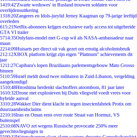
14
19:42
'Zwarte weduwes' in Rusland trouwen soldaten voor
overlijdensuitkering
13
18:20
Zangeres en Idols-jurylid Jerney Kaagman op 79-jarige leeftijd
overleden
6
15:21
Netflix-abonnees krijgen exclusieve early access tot uitgebreide
GTA VI trailer
57
14:35
Onlyfans-model met G-cup wil als NASA-ambassadeur naar
maan
22
14:09
Huisarts per direct uit vak gezet om ernstig alcoholmisbruik
2
12:12
XBOX platform krijgt zijn eigen "Platinum" achievements dit
jaar
12
11:27
Capibara's lopen Braziliaans parlementsgebouw Mato Grosso
binnen
51
10:59
Israël meldt dood twee militairen in Zuid-Libanon, vergelding
aangekondigd
15
10:48
Hiroshima herdenkt slachtoffers atoombom, 81 jaar later
16
10:32
Drone met explosieven bij Duits vliegveld voedt vrees voor
hybride aanval
33
10:28
Wakker Dier dient klacht in tegen insectenfabriek Protix om
duurzaamheidsclaims
22
10:16
Iran en Oman eens over route Straat van Hormuz, VS
buitenspel
25
10:08
NAVO zet wegens Russische provocatie 250% meer
gevechtsvliegtuigen in
55
09:33
Waterschappen slaan alarm wegens droogte: Gereedschapskist