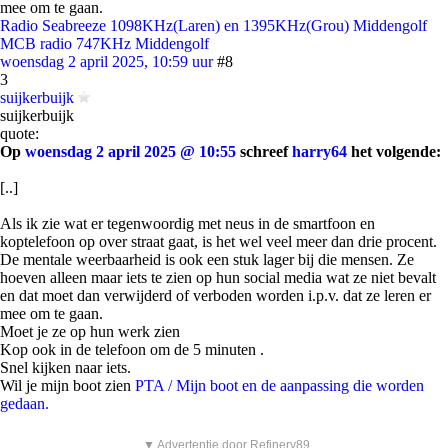
mee om te gaan.
Radio Seabreeze 1098KHz(Laren) en 1395KHz(Grou) Middengolf
MCB radio 747KHz Middengolf
woensdag 2 april 2025, 10:59 uur
#8
3
suijkerbuijk
suijkerbuijk
quote:
Op
woensdag 2 april 2025 @ 10:55
schreef
harry64
het volgende:
[..]
Als ik zie wat er tegenwoordig met neus in de smartfoon en
koptelefoon op over straat gaat, is het wel veel meer dan drie procent.
De mentale weerbaarheid is ook een stuk lager bij die mensen. Ze
hoeven alleen maar iets te zien op hun social media wat ze niet bevalt
en dat moet dan verwijderd of verboden worden i.p.v. dat ze leren er
mee om te gaan.
Moet je ze op hun werk zien
Kop ook in de telefoon om de 5 minuten .
Snel kijken naar iets.
Wil je mijn boot zien
PTA / Mijn boot en de aanpassing die worden
gedaan.
▼ Advertentie door Refinery89