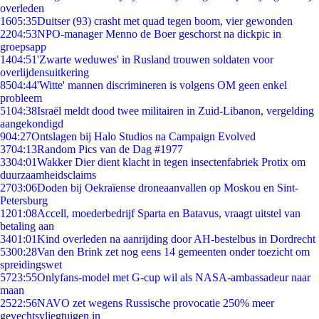
overleden
16
05:35
Duitser (93) crasht met quad tegen boom, vier gewonden
22
04:53
NPO-manager Menno de Boer geschorst na dickpic in
groepsapp
14
04:51
'Zwarte weduwes' in Rusland trouwen soldaten voor
overlijdensuitkering
85
04:44
'Witte' mannen discrimineren is volgens OM geen enkel
probleem
51
04:38
Israël meldt dood twee militairen in Zuid-Libanon, vergelding
aangekondigd
9
04:27
Ontslagen bij Halo Studios na Campaign Evolved
37
04:13
Random Pics van de Dag #1977
33
04:01
Wakker Dier dient klacht in tegen insectenfabriek Protix om
duurzaamheidsclaims
27
03:06
Doden bij Oekraïense droneaanvallen op Moskou en Sint-
Petersburg
12
01:08
Accell, moederbedrijf Sparta en Batavus, vraagt uitstel van
betaling aan
34
01:01
Kind overleden na aanrijding door AH-bestelbus in Dordrecht
53
00:28
Van den Brink zet nog eens 14 gemeenten onder toezicht om
spreidingswet
57
23:55
Onlyfans-model met G-cup wil als NASA-ambassadeur naar
maan
25
22:56
NAVO zet wegens Russische provocatie 250% meer
gevechtsvliegtuigen in