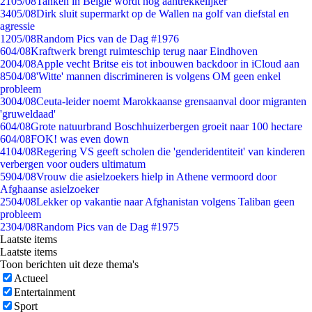
21
05/08
Tanken in België wordt nóg aantrekkelijker
34
05/08
Dirk sluit supermarkt op de Wallen na golf van diefstal en
agressie
12
05/08
Random Pics van de Dag #1976
6
04/08
Kraftwerk brengt ruimteschip terug naar Eindhoven
20
04/08
Apple vecht Britse eis tot inbouwen backdoor in iCloud aan
85
04/08
'Witte' mannen discrimineren is volgens OM geen enkel
probleem
30
04/08
Ceuta-leider noemt Marokkaanse grensaanval door migranten
'gruweldaad'
6
04/08
Grote natuurbrand Boschhuizerbergen groeit naar 100 hectare
6
04/08
FOK! was even down
41
04/08
Regering VS geeft scholen die 'genderidentiteit' van kinderen
verbergen voor ouders ultimatum
59
04/08
Vrouw die asielzoekers hielp in Athene vermoord door
Afghaanse asielzoeker
25
04/08
Lekker op vakantie naar Afghanistan volgens Taliban geen
probleem
23
04/08
Random Pics van de Dag #1975
Laatste items
Laatste items
Toon berichten uit deze thema's
Actueel
Entertainment
Sport