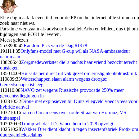
Elke dag maak ik even tijd voor de FP om het internet af te struinen op
zoek naar nieuws.
Part-time werkzaam als adviseur Kwaliteit Arbo en Milieu, dus tijd om
bijdragen aan FOK! te leveren.
Meest gelezen
55339
00:45
Random Pics van de Dag #1978
1911
14:35
Onlyfans-model met G-cup wil als NASA-ambassadeur
naar maan
1882
06:40
Zorgmedewerkster die 's nachts haar vriend bezocht terecht
ontslagen
1350
14:09
Huisarts per direct uit vak gezet om ernstig alcoholmisbruik
1108
09:33
Waterschappen slaan alarm wegens droogte:
Gereedschapskist leeg
1101
10:08
NAVO zet wegens Russische provocatie 250% meer
gevechtsvliegtuigen in
1038
10:32
Drone met explosieven bij Duits vliegveld voedt vrees voor
hybride aanval
1032
10:16
Iran en Oman eens over route Straat van Hormuz, VS
buitenspel
1029
20:03
Trump wil dat J.D. Vance hem in 2028 opvolgt
1025
10:28
Wakker Dier dient klacht in tegen insectenfabriek Protix om
duurzaamheidsclaims