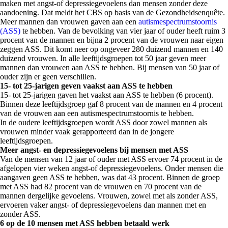
maken met angst-of depressiegevoelens dan mensen zonder deze
aandoening. Dat meldt het CBS op basis van de Gezondheidsenquête.
Meer mannen dan vrouwen gaven aan een
autismespectrumstoornis
(ASS)
te hebben. Van de bevolking van vier jaar of ouder heeft ruim 3
procent van de mannen en bijna 2 procent van de vrouwen naar eigen
zeggen ASS. Dit komt neer op ongeveer 280 duizend mannen en 140
duizend vrouwen. In alle leeftijdsgroepen tot 50 jaar geven meer
mannen dan vrouwen aan ASS te hebben. Bij mensen van 50 jaar of
ouder zijn er geen verschillen.
15- tot 25-jarigen geven vaakst aan ASS te hebben
15- tot 25-jarigen gaven het vaakst aan ASS te hebben (6 procent).
Binnen deze leeftijdsgroep gaf 8 procent van de mannen en 4 procent
van de vrouwen aan een autismespectrumstoornis te hebben.
In de oudere leeftijdsgroepen wordt ASS door zowel mannen als
vrouwen minder vaak gerapporteerd dan in de jongere
leeftijdsgroepen.
Meer angst- en depressiegevoelens bij mensen met ASS
Van de mensen van 12 jaar of ouder met ASS ervoer 74 procent in de
afgelopen vier weken angst-of depressiegevoelens. Onder mensen die
aangaven geen ASS te hebben, was dat 43 procent. Binnen de groep
met ASS had 82 procent van de vrouwen en 70 procent van de
mannen dergelijke gevoelens. Vrouwen, zowel met als zonder ASS,
ervoeren vaker angst- of depressiegevoelens dan mannen met en
zonder ASS.
6 op de 10 mensen met ASS hebben betaald werk