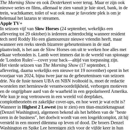
The Morning Show
en ook
Dexter
keert weer terug. Maar er zijn ook
nieuwe series en films, allemaal te zien vanuit je luie stoel, bank, in de
trein, wachtkamer, toilet of wat ook maar je favoriete plek is om je
helemaal het lazarus te streamen.
Apple TV+
In seizoen vijf van
Slow Horses
(24 september, wekelijks een
aflevering tot 29 oktober) is iedereen achterdochtig wanneer resident
tech nerd Roddy Ho een glamoureuze nieuwe vriendin heeft, maar
wanneer een reeks steeds bizarrere gebeurtenissen in de stad
plaatsvindt, is het aan de Slow Horses om uit te werken hoe alles met
elkaar verbonden is. Lamb weet immers dat in de wereld van spionage
de 'London Rules'—cover your back—altijd van toepassing zijn.
Het vierde seizoen van
The Morning Show
(17 september, 1
aflevering, daarna wekelijks een nieuwe tot 19 november) opent in het
voorjaar van 2024, bijna twee jaar na de gebeurtenissen van seizoen
drie. Nu de fusie tussen UBA en NBN ivoltooid is, moet de redactie
worstelen met hernieuwde verantwoordelijkheid, verborgen motieven
en de ongrijpbare aard van de waarheid in een gepolariseerd Amerika.
Wie kun je nog vertrouwen in een wereld vol deepfakes,
complottheorieën en zakelijke cover-ups, en hoe weet je wat echt is?
Wanneer in
Highest 2 Lowest
(nu te zien) een titan-muziekmagnaat
(Denzel Washington), algemeen bekend als het hebben van de "beste
oren in de business", het doelwit wordt van een losgeldcomplot, zit hij
versteld in een moreel dilemma op leven of dood. De broers Denzel
Washington en Spike Lee herenigen zich voor de vijfde keer in hun