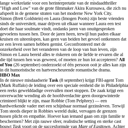
lange werkrelatie voor een herinterpretatie van de misdaadthriller
"High and Low" van de grote filmmaker Akira Kurosawa, die zich nu
afspeelt in de gemene straten van het moderne New York City.
Simon (Brett Goldstein) en Laura (Imogen Poots) zijn beste vrienden
sinds de universiteit, maar drijven uit elkaar wanneer Laura een test
doet die haar soulmate vindt, ondanks jaren van onuitgesproken
gevoelens tussen hen. Door de jaren heen, terwijl hun paden elkaar
kruisen en uiteenlopen, kan geen van beiden het gevoel ontkennen dat
ze een leven samen hebben gemist. Geconfronteerd met de
onzekerheid over het veranderen van de loop van hun leven, zijn
Simon en Laura bereid alles te riskeren om de liefde te ervaren die al
die tijd tussen hen was geweest, of moeten ze hun lot accepteren?
All
of You
(26 september) onderzoekt of één persoon ooit je alles kan zijn
in dit humoristische en hartverscheurende romantische drama.
HBO Max
In de nieuwe misdaadserie
Task
(8 september) krijgt FBI-agent Tom
(Mark Ruffalo) de leiding over een speciale eenheid die in Philadelphia
een reeks gewelddadige overvallen moet stoppen. De zaak krijgt een
onverwachte wending als de hoofdverdachte geen doorgewinterde
crimineel blijkt te zijn, maar Robbie (Tom Pelphrey) — een
hardwerkende vader met een schijnbaar normaal gezinsleven. Terwijl
Tom steeds dieper in Robbies wereld duikt, vervagen de grenzen
tussen plicht en empathie. Hoever kan iemand gaan om zijn familie te
beschermen? Met zijn rauwe sfeer, realistische setting en sterke cast
bouwt
Task
voort op de succesformule van
Mare of Easttown.
Achter