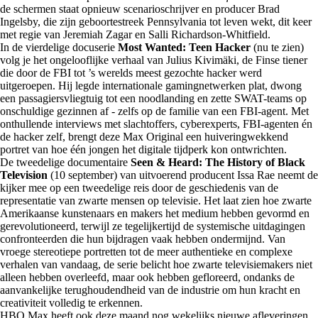
de schermen staat opnieuw scenarioschrijver en producer Brad
Ingelsby, die zijn geboortestreek Pennsylvania tot leven wekt, dit keer
met regie van Jeremiah Zagar en Salli Richardson-Whitfield.
In de vierdelige docuserie
Most Wanted: Teen Hacker
(nu te zien)
volg je het ongelooflijke verhaal van Julius Kivimäki, de Finse tiener
die door de FBI tot ’s werelds meest gezochte hacker werd
uitgeroepen. Hij legde internationale gamingnetwerken plat, dwong
een passagiersvliegtuig tot een noodlanding en zette SWAT-teams op
onschuldige gezinnen af - zelfs op de familie van een FBI-agent. Met
onthullende interviews met slachtoffers, cyberexperts, FBI-agenten én
de hacker zelf, brengt deze Max Original een huiveringwekkend
portret van hoe één jongen het digitale tijdperk kon ontwrichten.
De tweedelige documentaire
Seen & Heard: The History of Black
Television
(10 september) van uitvoerend producent Issa Rae neemt de
kijker mee op een tweedelige reis door de geschiedenis van de
representatie van zwarte mensen op televisie. Het laat zien hoe zwarte
Amerikaanse kunstenaars en makers het medium hebben gevormd en
gerevolutioneerd, terwijl ze tegelijkertijd de systemische uitdagingen
confronteerden die hun bijdragen vaak hebben ondermijnd. Van
vroege stereotiepe portretten tot de meer authentieke en complexe
verhalen van vandaag, de serie belicht hoe zwarte televisiemakers niet
alleen hebben overleefd, maar ook hebben gefloreerd, ondanks de
aanvankelijke terughoudendheid van de industrie om hun kracht en
creativiteit volledig te erkennen.
HBO Max heeft ook deze maand nog wekelijks nieuwe afleveringen