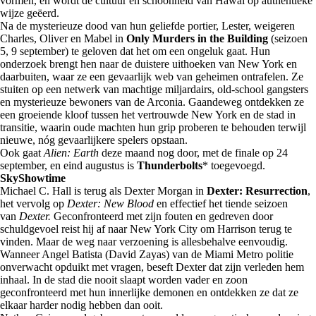
vormen, en wordt de cultuur en schoonheid van Hawaï op authentieke
wijze geëerd.
Na de mysterieuze dood van hun geliefde portier, Lester, weigeren
Charles, Oliver en Mabel in
Only Murders in the Building
(seizoen
5, 9 september) te geloven dat het om een ongeluk gaat. Hun
onderzoek brengt hen naar de duistere uithoeken van New York en
daarbuiten, waar ze een gevaarlijk web van geheimen ontrafelen. Ze
stuiten op een netwerk van machtige miljardairs, old-school gangsters
en mysterieuze bewoners van de Arconia. Gaandeweg ontdekken ze
een groeiende kloof tussen het vertrouwde New York en de stad in
transitie, waarin oude machten hun grip proberen te behouden terwijl
nieuwe, nóg gevaarlijkere spelers opstaan.
Ook gaat
Alien: Earth
deze maand nog door, met de finale op 24
september, en eind augustus is
Thunderbolts
* toegevoegd.
SkyShowtime
Michael C. Hall is terug als Dexter Morgan in
Dexter: Resurrection
,
het vervolg op
Dexter: New Blood
en effectief het tiende seizoen
van
Dexter.
Geconfronteerd met zijn fouten en gedreven door
schuldgevoel reist hij af naar New York City om Harrison terug te
vinden. Maar de weg naar verzoening is allesbehalve eenvoudig.
Wanneer Angel Batista (David Zayas) van de Miami Metro politie
onverwacht opduikt met vragen, beseft Dexter dat zijn verleden hem
inhaal. In de stad die nooit slaapt worden vader en zoon
geconfronteerd met hun innerlijke demonen en ontdekken ze dat ze
elkaar harder nodig hebben dan ooit.