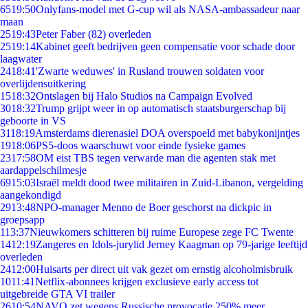
65
19:50
Onlyfans-model met G-cup wil als NASA-ambassadeur naar
maan
25
19:43
Peter Faber (82) overleden
25
19:14
Kabinet geeft bedrijven geen compensatie voor schade door
laagwater
24
18:41
'Zwarte weduwes' in Rusland trouwen soldaten voor
overlijdensuitkering
15
18:32
Ontslagen bij Halo Studios na Campaign Evolved
30
18:32
Trump grijpt weer in op automatisch staatsburgerschap bij
geboorte in VS
31
18:19
Amsterdams dierenasiel DOA overspoeld met babykonijntjes
19
18:06
PS5-doos waarschuwt voor einde fysieke games
23
17:58
OM eist TBS tegen verwarde man die agenten stak met
aardappelschilmesje
69
15:03
Israël meldt dood twee militairen in Zuid-Libanon, vergelding
aangekondigd
29
13:48
NPO-manager Menno de Boer geschorst na dickpic in
groepsapp
1
13:37
Nieuwkomers schitteren bij ruime Europese zege FC Twente
14
12:19
Zangeres en Idols-jurylid Jerney Kaagman op 79-jarige leeftijd
overleden
24
12:00
Huisarts per direct uit vak gezet om ernstig alcoholmisbruik
10
11:41
Netflix-abonnees krijgen exclusieve early access tot
uitgebreide GTA VI trailer
26
10:54
NAVO zet wegens Russische provocatie 250% meer