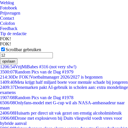
Weblog
Fotoboek
Prijsvragen
Contact
Colofon
Feedback
Tip de redactie
FOK!
FOK!
Scrollbar gebruiken
opslaan
12
06:54
VrijMiBabes #316 (not very sfw!)
35
00:07
Random Pics van de Dag #1979
2
14:30
De FOK!Voetbalmanager 2026/2027 is begonnen
14
09:40
Meta krijgt half miljard boete voor mentale schade bij jongeren
24
09:37
Denemarken pakt AI-gebruik in scholen aan: extra mondelinge
examens
19
07/08
Random Pics van de Dag #1978
65
06/08
Onlyfans-model met G-cup wil als NASA-ambassadeur naar
maan
24
06/08
Huisarts per direct uit vak gezet om ernstig alcoholmisbruik
19
06/08
Drone met explosieven bij Duits vliegveld voedt vrees voor
hybride aanval