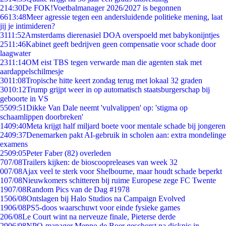
2
14:30
De FOK!Voetbalmanager 2026/2027 is begonnen
66
13:48
Meer agressie tegen een andersluidende politieke mening, laat
jij je intimideren?
31
11:52
Amsterdams dierenasiel DOA overspoeld met babykonijntjes
25
11:46
Kabinet geeft bedrijven geen compensatie voor schade door
laagwater
23
11:14
OM eist TBS tegen verwarde man die agenten stak met
aardappelschilmesje
30
11:08
Tropische hitte keert zondag terug met lokaal 32 graden
30
10:12
Trump grijpt weer in op automatisch staatsburgerschap bij
geboorte in VS
55
09:51
Dikke Van Dale neemt 'vulvalippen' op: 'stigma op
schaamlippen doorbreken'
14
09:40
Meta krijgt half miljard boete voor mentale schade bij jongeren
24
09:37
Denemarken pakt AI-gebruik in scholen aan: extra mondelinge
examens
25
09:05
Peter Faber (82) overleden
7
07/08
Trailers kijken: de bioscoopreleases van week 32
0
07/08
Ajax veel te sterk voor Shelbourne, maar houdt schade beperkt
1
07/08
Nieuwkomers schitteren bij ruime Europese zege FC Twente
19
07/08
Random Pics van de Dag #1978
15
06/08
Ontslagen bij Halo Studios na Campaign Evolved
19
06/08
PS5-doos waarschuwt voor einde fysieke games
2
06/08
Le Court wint na nerveuze finale, Pieterse derde
29
06/08
NPO-manager Menno de Boer geschorst na dickpic in