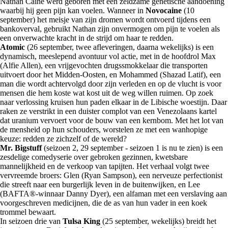
Nathan Caine werd geboren met een zeldzame genetische aandoening
waarbij hij geen pijn kan voelen. Wanneer in
Novocaine
(10
september) het meisje van zijn dromen wordt ontvoerd tijdens een
bankoverval, gebruikt Nathan zijn onvermogen om pijn te voelen als
een onverwachte kracht in de strijd om haar te redden.
Atomic
(26 september, twee afleveringen, daarna wekelijks) is een
dynamisch, meeslepend avontuur vol actie, met in de hoofdrol Max
(Alfie Allen), een vrijgevochten drugssmokkelaar die transporten
uitvoert door het Midden-Oosten, en Mohammed (Shazad Latif), een
man die wordt achtervolgd door zijn verleden en op de vlucht is voor
mensen die hem koste wat kost uit de weg willen ruimen. Op zoek
naar verlossing kruisen hun paden elkaar in de Libische woestijn. Daar
raken ze verstrikt in een duister complot van een Venezolaans kartel
dat uranium vervoert voor de bouw van een kernbom. Met het lot van
de mensheid op hun schouders, worstelen ze met een wanhopige
keuze: redden ze zichzelf of de wereld?
Mr. Bigstuff
(seizoen 2, 29 september - seizoen 1 is nu te zien) is een
zesdelige comedyserie over gebroken gezinnen, kwetsbare
mannelijkheid en de verkoop van tapijten. Het verhaal volgt twee
vervreemde broers: Glen (Ryan Sampson), een nerveuze perfectionist
die streeft naar een burgerlijk leven in de buitenwijken, en Lee
(BAFTA®-winnaar Danny Dyer), een alfaman met een verslaving aan
voorgeschreven medicijnen, die de as van hun vader in een koek
trommel bewaart.
In seizoen drie van
Tulsa King
(25 september, wekelijks) breidt het