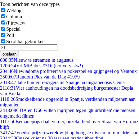
Toon berichten van deze types
Weblog
Column
(P)review
Special
Poll
Scrollbar gebruiken
opslaan
0
08:35
Nieuw te streamen in augustus
12
06:54
VrijMiBabes #316 (not very sfw!)
2
04:46
Niewiadoma profiteert van pokerspel en grijpt geel op Ventoux
35
00:07
Random Pics van de Dag #1979
20
18:47
Italië hindert reizigers uit Spanje na migratiecrisis Ceuta
21
18:31
Vier aanhoudingen na doodsbedreiging burgemeester Depla
van Breda
11
18:26
Smokkelbende opgerold in Spanje, verdienden miljoenen aan
migranten
24
18:08
CDA en D66 willen ingrijpen tegen 'gluurbrillen' die mensen
ongemerkt filmen
11
17:56
Benzineprijs daalt verder, onzekerheid over Straat van Hormuz
blijft
34
17:47
Voedselprijzen wereldwijd op hoogste niveau in ruim drie jaar
23
14:33
Quake krijgt na 30 jaar een gratis uitbreiding