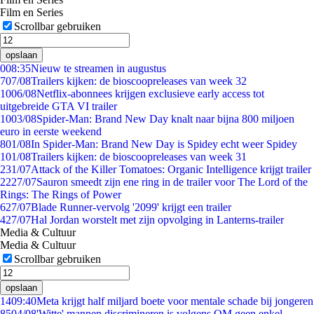
Film en Series
Scrollbar gebruiken
opslaan
0
08:35
Nieuw te streamen in augustus
7
07/08
Trailers kijken: de bioscoopreleases van week 32
10
06/08
Netflix-abonnees krijgen exclusieve early access tot
uitgebreide GTA VI trailer
10
03/08
Spider-Man: Brand New Day knalt naar bijna 800 miljoen
euro in eerste weekend
8
01/08
In Spider-Man: Brand New Day is Spidey echt weer Spidey
1
01/08
Trailers kijken: de bioscoopreleases van week 31
2
31/07
Attack of the Killer Tomatoes: Organic Intelligence krijgt trailer
22
27/07
Sauron smeedt zijn ene ring in de trailer voor The Lord of the
Rings: The Rings of Power
6
27/07
Blade Runner-vervolg '2099' krijgt een trailer
4
27/07
Hal Jordan worstelt met zijn opvolging in Lanterns-trailer
Media & Cultuur
Media & Cultuur
Scrollbar gebruiken
opslaan
14
09:40
Meta krijgt half miljard boete voor mentale schade bij jongeren
85
04/08
'Witte' mannen discrimineren is volgens OM geen enkel