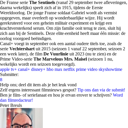
De Franse serie
The Sentinels
(vanaf 29 september twee afleveringen,
daarna wekelijks) speelt zich af in 1915, tijdens de Eerste
Wereldoorlog. De jonge Franse soldaat Gabriel wordt als vermist
opgegeven, maar overleeft op wonderbaarlijke wijze. Hij wordt
gerekruteerd voor een geheim militair experiment en krijgt een
krachtversterkend serum. Om zijn familie ooit terug te zien, sluit hij
zich aan bij de Sentinels. Deze elite-eenheid heeft maar één missie: de
oorlog voorgoed beëindigen.
Canal+ voegt in september ook een aantal oudere titels toe, zoals de
serie
Vechtershart
uit 2015 (seizoen 1 vanaf 22 september, seizoen 2
een week later), de film
De Vuurlinie
uit 2023 (nu te zien) en de
Prime Video-serie
The Marvelous Mrs. Maisel
(seizoen 1 nu,
wekelijks wordt een seizoen toegevoegd).
apple tv+
canal+
disney+
hbo max
netflix
prime video
skyshowtime
Submitter:
8
Help ons; deel dit item als je het leuk vond
Zelf ergens interessant filmnieuws gespot?
Tip ons dan via de submit!
Ben je film- of seriefanaat en hou je ervan erover te schrijven?
Word
dan filmredacteur!
Peter Breuls