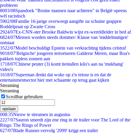
probleem
80
03/08
Spandoek "Bruine mannen naar achteren" in België opeens
wèl racistisch
59
02/08
Familie 16-jarige overweegt aangifte na schuine grappen
Roddelpraat op Zwarte Cross
29
24/07
Ex-CNN-ster Brooke Baldwin wijst ex-wereldleider in bed af
68
24/07
Mensen worden steeds dommer: Klasse van 'middelmatigen'
ontstaat
35
22/07
Model beschuldigt Epstein van verkrachting tijdens celstraf
90
18/07
'Belgische' jongeren terroriseren Galderse Meren, maar Boa's
pakken topless zonnen aan
17
18/07
Chinese peuter (3) komt tientallen kilo's aan na 'mukbang'
video's
16
18/07
Superman denkt dat woke op z'n retour is en dat de
entertainmentsector hier met schaamte op terug gaat kijken
Streaming
Streaming
Scrollbar gebruiken
opslaan
0
08:35
Nieuw te streamen in augustus
22
27/07
Sauron smeedt zijn ene ring in de trailer voor The Lord of the
Rings: The Rings of Power
6
27/07
Blade Runner-vervolg '2099' krijgt een trailer