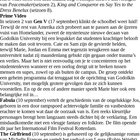
van
Peacemaker
(seizoen 2),
King and Conqueror
en
Say Yes to the
Dress Benelux
(seizoen 8).
Prime Video
In seizoen 2 van
Gen V
(17 september) klinkt de schoolbel weer luid!
Terwijl de rest van Amerika zich probeert aan te passen aan de ijzeren
vuist van Homelander, zweert de mysterieuze nieuwe decaan van
Godolkin University bij een lespakket dat studenten krachtiger belooft
te maken dan ooit tevoren. Cate en Sam zijn de gevierde helden,
terwijl Marie, Jordan en Emma met tegenzin terugkeren naar de
universiteit nadat zij maandenlang gebukt zijn gegaan onder trauma’s
en verlies. Maar het is niet eenvoudig om je te concentreren op het
studentenleven wanneer er een oorlog dreigt uit te breken tussen
mensen en supes, zowel op als buiten de campus. De groep ontdekt
een geheim programma dat teruggaat tot de oprichting van Godolkin
University, met mogelijk grotere gevolgen dan ze zich kunnen
voorstellen. En op de een of andere manier speelt Marie hier ook een
belangrijke rol in…
Fabula
(10 september) vertelt de geschiedenis van de ongelukkige Jos,
geboren in een door rampspoed achtervolgde familie en vastbesloten
erachter te komen wat daar de oorzaak van is. Een reeks kleurrijke
personages brengt hem langzaam steeds dichter bij de verklaring. Een
misdaadkomedie met een vleugje fantasy en folklore. De film opende
dit jaar het International Film Festival Rotterdam.
The Girlfriend
(10 september) is gebaseerd op de gelijknamige roman
van Michelle Frances en vertelt het verhaal van Laura (Robin Wright),