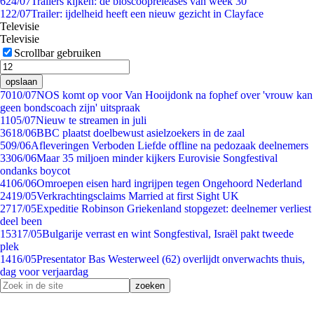
6
24/07
Trailers kijken: de bioscoopreleases van week 30
1
22/07
Trailer: ijdelheid heeft een nieuw gezicht in Clayface
Televisie
Televisie
Scrollbar gebruiken
opslaan
70
10/07
NOS komt op voor Van Hooijdonk na fophef over 'vrouw kan
geen bondscoach zijn' uitspraak
11
05/07
Nieuw te streamen in juli
36
18/06
BBC plaatst doelbewust asielzoekers in de zaal
5
09/06
Afleveringen Verboden Liefde offline na pedozaak deelnemers
33
06/06
Maar 35 miljoen minder kijkers Eurovisie Songfestival
ondanks boycot
41
06/06
Omroepen eisen hard ingrijpen tegen Ongehoord Nederland
24
19/05
Verkrachtingsclaims Married at first Sight UK
27
17/05
Expeditie Robinson Griekenland stopgezet: deelnemer verliest
deel been
153
17/05
Bulgarije verrast en wint Songfestival, Israël pakt tweede
plek
14
16/05
Presentator Bas Westerweel (62) overlijdt onverwachts thuis,
dag voor verjaardag