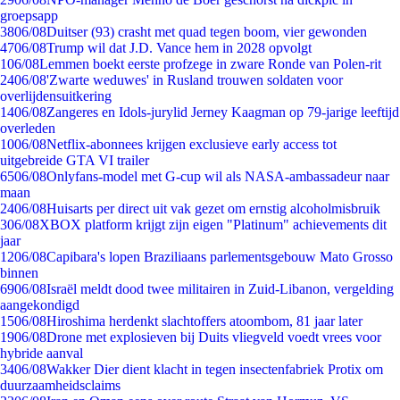
groepsapp
38
06/08
Duitser (93) crasht met quad tegen boom, vier gewonden
47
06/08
Trump wil dat J.D. Vance hem in 2028 opvolgt
1
06/08
Lemmen boekt eerste profzege in zware Ronde van Polen-rit
24
06/08
'Zwarte weduwes' in Rusland trouwen soldaten voor
overlijdensuitkering
14
06/08
Zangeres en Idols-jurylid Jerney Kaagman op 79-jarige leeftijd
overleden
10
06/08
Netflix-abonnees krijgen exclusieve early access tot
uitgebreide GTA VI trailer
65
06/08
Onlyfans-model met G-cup wil als NASA-ambassadeur naar
maan
24
06/08
Huisarts per direct uit vak gezet om ernstig alcoholmisbruik
3
06/08
XBOX platform krijgt zijn eigen "Platinum" achievements dit
jaar
12
06/08
Capibara's lopen Braziliaans parlementsgebouw Mato Grosso
binnen
69
06/08
Israël meldt dood twee militairen in Zuid-Libanon, vergelding
aangekondigd
15
06/08
Hiroshima herdenkt slachtoffers atoombom, 81 jaar later
19
06/08
Drone met explosieven bij Duits vliegveld voedt vrees voor
hybride aanval
34
06/08
Wakker Dier dient klacht in tegen insectenfabriek Protix om
duurzaamheidsclaims