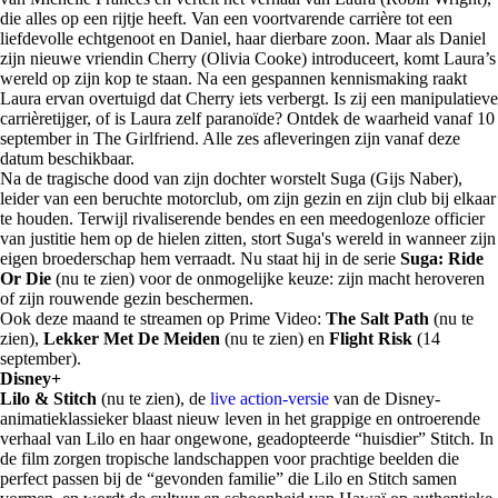
die alles op een rijtje heeft. Van een voortvarende carrière tot een
liefdevolle echtgenoot en Daniel, haar dierbare zoon. Maar als Daniel
zijn nieuwe vriendin Cherry (Olivia Cooke) introduceert, komt Laura’s
wereld op zijn kop te staan. Na een gespannen kennismaking raakt
Laura ervan overtuigd dat Cherry iets verbergt. Is zij een manipulatieve
carrièretijger, of is Laura zelf paranoïde? Ontdek de waarheid vanaf 10
september in The Girlfriend. Alle zes afleveringen zijn vanaf deze
datum beschikbaar.
Na de tragische dood van zijn dochter worstelt Suga (Gijs Naber),
leider van een beruchte motorclub, om zijn gezin en zijn club bij elkaar
te houden. Terwijl rivaliserende bendes en een meedogenloze officier
van justitie hem op de hielen zitten, stort Suga's wereld in wanneer zijn
eigen broederschap hem verraadt. Nu staat hij in de serie
Suga: Ride
Or Die
(nu te zien) voor de onmogelijke keuze: zijn macht heroveren
of zijn rouwende gezin beschermen.
Ook deze maand te streamen op Prime Video:
The Salt Path
(nu te
zien),
Lekker Met De Meiden
(nu te zien) en
Flight Risk
(14
september).
Disney+
Lilo & Stitch
(nu te zien), de
live action-versie
van de Disney-
animatieklassieker blaast nieuw leven in het grappige en ontroerende
verhaal van Lilo en haar ongewone, geadopteerde “huisdier” Stitch. In
de film zorgen tropische landschappen voor prachtige beelden die
perfect passen bij de “gevonden familie” die Lilo en Stitch samen