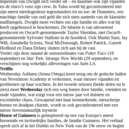
imperium van Dwight zich verder uit – en daarmee ook zijn vijanden
en de risico’s voor zijn crew. In Tulsa wordt hij geconfronteerd met
zijn meest meedogenloze tegenstanders tot nu toe: de Dunmires, een
machtige familie van oud geld die zich niets aantrekt van de klassieke
maffiaregels. Dwight moet vechten om zijn familie en alles wat hij
heeft opgebouwd te beschermen. De hitserie is van uitvoerend
producent en Oscar®-genomineerde Taylor Sheridan, met Oscar®-
genomineerde Sylvester Stallone in de hoofdrol. Ook Martin Starr, Jay
Will, Annabella Sciorra, Neal McDonough, Robert Patrick, Garrett
Hedlund en Dana Delany sluiten zich aan bij de cast.
Verder zijn deze maand de seizoensfinales van
Poker Face
(18
september) en
Star Trek: Strange New Worlds
(29 september), en
verschijnen nog wekelijks afleveringen van
Suits LA
.
Netflix
Wednesday Addams (Jenna Ortega) keert terug om de gotische hallen
van Nevermore Academy te verkennen, waar nieuwe vijanden en
problemen op haar wachten. In het tweede seizoen (beide delen nu te
zien) moet
Wednesday
zich een weg banen door familie, vrienden en
oude vijanden, wat zorgt voor een nieuw jaar vol duistere en
excentrieke chaos. Gewapend met haar kenmerkende, messcherpe
humor en deadpan charme, wordt ze ook geconfronteerd met een
nieuw bovennatuurlijk mysterie
House of Guinness
is geïnspireerd op een van Europa’s meest
beroemde en invloedrijke families, de familie Guinness. Het verhaal
speelt zich af in het Dublin en New York van de 19e eeuw en begint