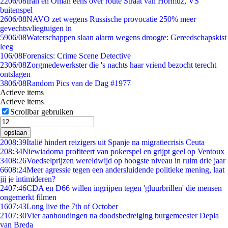
22
06/08
Iran en Oman eens over route Straat van Hormuz, VS
buitenspel
26
06/08
NAVO zet wegens Russische provocatie 250% meer
gevechtsvliegtuigen in
59
06/08
Waterschappen slaan alarm wegens droogte: Gereedschapskist
leeg
1
06/08
Forensics: Crime Scene Detective
23
06/08
Zorgmedewerkster die 's nachts haar vriend bezocht terecht
ontslagen
38
06/08
Random Pics van de Dag #1977
Actieve items
Actieve items
Scrollbar gebruiken
opslaan
20
08:39
Italië hindert reizigers uit Spanje na migratiecrisis Ceuta
2
08:34
Niewiadoma profiteert van pokerspel en grijpt geel op Ventoux
34
08:26
Voedselprijzen wereldwijd op hoogste niveau in ruim drie jaar
66
08:24
Meer agressie tegen een andersluidende politieke mening, laat
jij je intimideren?
24
07:46
CDA en D66 willen ingrijpen tegen 'gluurbrillen' die mensen
ongemerkt filmen
16
07:43
Long live the 7th of October
21
07:30
Vier aanhoudingen na doodsbedreiging burgemeester Depla
van Breda