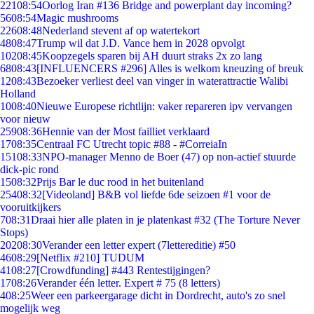
221
08:54
Oorlog Iran #136 Bridge and powerplant day incoming?
56
08:54
Magic mushrooms
226
08:48
Nederland stevent af op watertekort
48
08:47
Trump wil dat J.D. Vance hem in 2028 opvolgt
102
08:45
Koopzegels sparen bij AH duurt straks 2x zo lang
68
08:43
[INFLUENCERS #296] Alles is welkom kneuzing of breuk
12
08:43
Bezoeker verliest deel van vinger in waterattractie Walibi
Holland
10
08:40
Nieuwe Europese richtlijn: vaker repareren ipv vervangen
voor nieuw
259
08:36
Hennie van der Most failliet verklaard
17
08:35
Centraal FC Utrecht topic #88 - #CorreiaIn
151
08:33
NPO-manager Menno de Boer (47) op non-actief stuurde
dick-pic rond
15
08:32
Prijs Bar le duc rood in het buitenland
254
08:32
[Videoland] B&B vol liefde 6de seizoen #1 voor de
vooruitkijkers
7
08:31
Draai hier alle platen in je platenkast #32 (The Torture Never
Stops)
202
08:30
Verander een letter expert (7lettereditie) #50
46
08:29
[Netflix #210] TUDUM
41
08:27
[Crowdfunding] #443 Rentestijgingen?
17
08:26
Verander één letter. Expert # 75 (8 letters)
4
08:25
Weer een parkeergarage dicht in Dordrecht, auto's zo snel
mogelijk weg