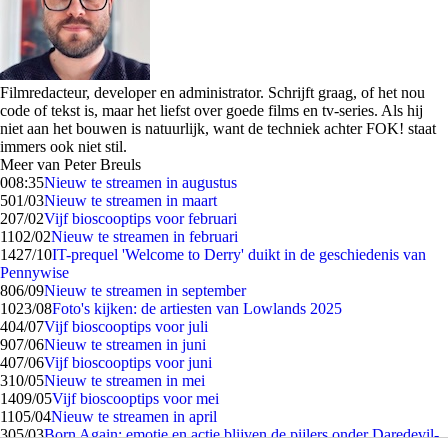
Filmredacteur, developer en administrator. Schrijft graag, of het nou
code of tekst is, maar het liefst over goede films en tv-series. Als hij
niet aan het bouwen is natuurlijk, want de techniek achter FOK! staat
immers ook niet stil.
Meer van Peter Breuls
0
08:35
Nieuw te streamen in augustus
5
01/03
Nieuw te streamen in maart
2
07/02
Vijf bioscooptips voor februari
11
02/02
Nieuw te streamen in februari
14
27/10
IT-prequel 'Welcome to Derry' duikt in de geschiedenis van
Pennywise
8
06/09
Nieuw te streamen in september
10
23/08
Foto's kijken: de artiesten van Lowlands 2025
4
04/07
Vijf bioscooptips voor juli
9
07/06
Nieuw te streamen in juni
4
07/06
Vijf bioscooptips voor juni
3
10/05
Nieuw te streamen in mei
14
09/05
Vijf bioscooptips voor mei
11
05/04
Nieuw te streamen in april
3
05/03
Born Again: emotie en actie blijven de pijlers onder Daredevil-