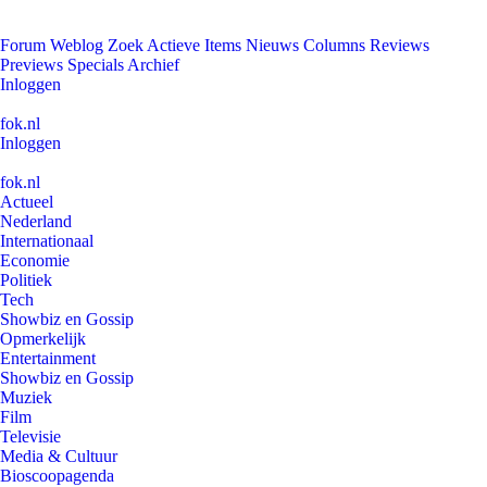
Forum
Weblog
Zoek
Actieve Items
Nieuws
Columns
Reviews
Previews
Specials
Archief
Inloggen
fok.nl
Inloggen
fok.nl
Actueel
Nederland
Internationaal
Economie
Politiek
Tech
Showbiz en Gossip
Opmerkelijk
Entertainment
Showbiz en Gossip
Muziek
Film
Televisie
Media & Cultuur
Bioscoopagenda