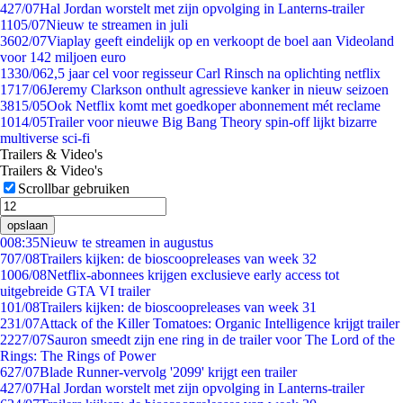
4
27/07
Hal Jordan worstelt met zijn opvolging in Lanterns-trailer
11
05/07
Nieuw te streamen in juli
36
02/07
Viaplay geeft eindelijk op en verkoopt de boel aan Videoland
voor 142 miljoen euro
13
30/06
2,5 jaar cel voor regisseur Carl Rinsch na oplichting netflix
17
17/06
Jeremy Clarkson onthult agressieve kanker in nieuw seizoen
38
15/05
Ook Netflix komt met goedkoper abonnement mét reclame
10
14/05
Trailer voor nieuwe Big Bang Theory spin-off lijkt bizarre
multiverse sci-fi
Trailers & Video's
Trailers & Video's
Scrollbar gebruiken
opslaan
0
08:35
Nieuw te streamen in augustus
7
07/08
Trailers kijken: de bioscoopreleases van week 32
10
06/08
Netflix-abonnees krijgen exclusieve early access tot
uitgebreide GTA VI trailer
1
01/08
Trailers kijken: de bioscoopreleases van week 31
2
31/07
Attack of the Killer Tomatoes: Organic Intelligence krijgt trailer
22
27/07
Sauron smeedt zijn ene ring in de trailer voor The Lord of the
Rings: The Rings of Power
6
27/07
Blade Runner-vervolg '2099' krijgt een trailer
4
27/07
Hal Jordan worstelt met zijn opvolging in Lanterns-trailer