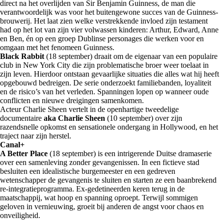
direct na het overlijden van Sir Benjamin Guinness, de man die
verantwoordelijk was voor het buitengewone succes van de Guinness-
brouwerij. Het laat zien welke verstrekkende invloed zijn testament
had op het lot van zijn vier volwassen kinderen: Arthur, Edward, Anne
en Ben, én op een groep Dublinse personages die werken voor en
omgaan met het fenomeen Guinness.
Black Rabbit
(18 september) draait om de eigenaar van een populaire
club in New York City die zijn problematische broer weer toelaat in
zijn leven. Hierdoor ontstaan gevaarlijke situaties die alles wat hij heeft
opgebouwd bedreigen. De serie onderzoekt familiebanden, loyaliteit
en de risico’s van het verleden. Spanningen lopen op wanneer oude
conflicten en nieuwe dreigingen samenkomen.
Acteur Charlie Sheen vertelt in de openhartige tweedelige
documentaire
aka Charlie Sheen
(10 september) over zijn
razendsnelle opkomst en sensationele ondergang in Hollywood, en het
traject naar zijn herstel.
Canal+
A Better Place
(18 september) is een intrigerende Duitse dramaserie
over een samenleving zonder gevangenissen. In een fictieve stad
besluiten een idealistische burgemeester en een gedreven
wetenschapper de gevangenis te sluiten en starten ze een baanbrekend
re-integratieprogramma. Ex-gedetineerden keren terug in de
maatschappij, wat hoop en spanning oproept. Terwijl sommigen
geloven in vernieuwing, groeit bij anderen de angst voor chaos en
onveiligheid.