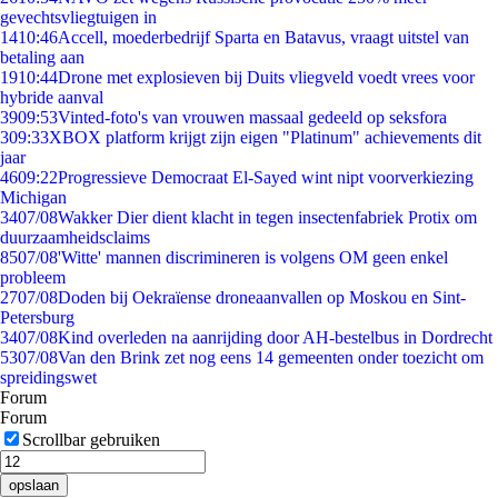
gevechtsvliegtuigen in
14
10:46
Accell, moederbedrijf Sparta en Batavus, vraagt uitstel van
betaling aan
19
10:44
Drone met explosieven bij Duits vliegveld voedt vrees voor
hybride aanval
39
09:53
Vinted-foto's van vrouwen massaal gedeeld op seksfora
3
09:33
XBOX platform krijgt zijn eigen "Platinum" achievements dit
jaar
46
09:22
Progressieve Democraat El-Sayed wint nipt voorverkiezing
Michigan
34
07/08
Wakker Dier dient klacht in tegen insectenfabriek Protix om
duurzaamheidsclaims
85
07/08
'Witte' mannen discrimineren is volgens OM geen enkel
probleem
27
07/08
Doden bij Oekraïense droneaanvallen op Moskou en Sint-
Petersburg
34
07/08
Kind overleden na aanrijding door AH-bestelbus in Dordrecht
53
07/08
Van den Brink zet nog eens 14 gemeenten onder toezicht om
spreidingswet
Forum
Forum
Scrollbar gebruiken
opslaan