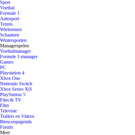
Sport
Voetbal
Formule 1
Autosport
Tennis
Wielrennen
Schaatsen
Wintersporten
Managerspelen
Voetbalmanager
Formule 1-manager
Games
PC
Playstation 4
Xbox One
Nintendo Switch
Xbox Series X|S
PlayStation 5
Film & TV
Film
Televisie
Trailers en Videos
Bioscoopagenda
Forum
Meer