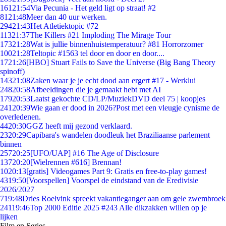
161
21:54
Via Pecunia - Het geld ligt op straat! #2
81
21:48
Meer dan 40 uur werken.
294
21:43
Het Atletiektopic #72
113
21:37
The Killers #21 Imploding The Mirage Tour
173
21:28
Wat is jullie binnenhuistemperatuur? #81 Horrorzomer
100
21:28
Teltopic #1563 tel door en door en door....
17
21:26
[HBO] Stuart Fails to Save the Universe (Big Bang Theory
spinoff)
143
21:08
Zaken waar je je echt dood aan ergert #17 - Werklui
248
20:58
Afbeeldingen die je gemaakt hebt met AI
179
20:53
Laatst gekochte CD/LP/MuziekDVD deel 75 | koopjes
241
20:39
Wie gaan er dood in 2026?Post met een vleugje cynisme de
overledenen.
44
20:30
GGZ heeft mij gezond verklaard.
23
20:29
Capibara's wandelen doodleuk het Braziliaanse parlement
binnen
257
20:25
[UFO/UAP] #16 The Age of Disclosure
137
20:20
[Wielrennen #616] Brennan!
10
20:13
[gratis] Videogames Part 9: Gratis en free-to-play games!
43
19:50
[Voorspellen] Voorspel de eindstand van de Eredivisie
2026/2027
7
19:48
Dries Roelvink spreekt vakantieganger aan om gele zwembroek
241
19:46
Top 2000 Editie 2025 #243 Alle dikzakken willen op je
lijken
Film en Series