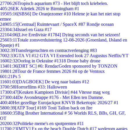
277
06:26
Tropisch aquarium #73 - Het blijft toch kriebelen.
4
05:26
EK Atletiek 2026 te Birmingham #1
195
05:16
[SBS6] De Oranjezomer #10 Helene je kan het niet stop
ermee
249
05:15
[Centraal] Ruimtevaart / SpaceX #87 Rondje oceaan
233
04:34
Israel en Gaza #17
221
04:06
[Live Eredivisie #1784] Dying seconds van het seizoen!
256
03:11
Totale zonsverduistering 12-08-2026 (Groenland, IJsland en
Spanje) #1
30
02:39
Transfergeruchten en contractverlenging #83
70
02:33
GTA VI #12 GTA VI Extended look 27 Augustus Netflix/YT
160
02:32
Oorlog in Oekraïne #1318 Drone baby drone
134
01:36
[DRT SC] #6: RendacGoden sponsored by TONZON
198
01:28
Tour de France femmes 2026 #4 op de Ventoux
6
01:21
Ps 5
116
01:03
[DAGBOEK] De weg naar balans #12
37
00:58
Horrorfilms #33: Halloween
173
00:47
[Keuken Kampioen Divisie] #44 Vitesse mag weg
273
00:44
De Avondetappe #176 - Met Ellen ten Damme.
4
00:40
Het gezellige Eurojackpot KNVB Bekertopic 2026/27 #1
58
00:39
[ATP Tour] #169 Tosti Tallon back on fire
186
00:35
Big Brother International # 56 Worlds RLS, BBs, GH, GF,
OT
202
00:32
Politieke meme's en spotprenten #11
117
00:23
[MTV] Ex on the beach Double Dutch #17 wederom aapjes