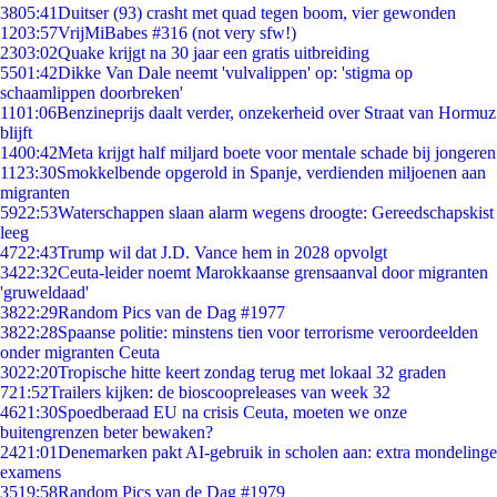
38
05:41
Duitser (93) crasht met quad tegen boom, vier gewonden
12
03:57
VrijMiBabes #316 (not very sfw!)
23
03:02
Quake krijgt na 30 jaar een gratis uitbreiding
55
01:42
Dikke Van Dale neemt 'vulvalippen' op: 'stigma op
schaamlippen doorbreken'
11
01:06
Benzineprijs daalt verder, onzekerheid over Straat van Hormuz
blijft
14
00:42
Meta krijgt half miljard boete voor mentale schade bij jongeren
11
23:30
Smokkelbende opgerold in Spanje, verdienden miljoenen aan
migranten
59
22:53
Waterschappen slaan alarm wegens droogte: Gereedschapskist
leeg
47
22:43
Trump wil dat J.D. Vance hem in 2028 opvolgt
34
22:32
Ceuta-leider noemt Marokkaanse grensaanval door migranten
'gruweldaad'
38
22:29
Random Pics van de Dag #1977
38
22:28
Spaanse politie: minstens tien voor terrorisme veroordeelden
onder migranten Ceuta
30
22:20
Tropische hitte keert zondag terug met lokaal 32 graden
7
21:52
Trailers kijken: de bioscoopreleases van week 32
46
21:30
Spoedberaad EU na crisis Ceuta, moeten we onze
buitengrenzen beter bewaken?
24
21:01
Denemarken pakt AI-gebruik in scholen aan: extra mondelinge
examens
35
19:58
Random Pics van de Dag #1979