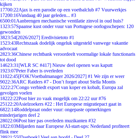
kijken
177
00:22
Ajax is een parodie op een voetbalclub #7 Vuurwerkjes
172
00:16
Vandaag 40 jaar geleden... #3
65
00:01
Aanbrengen mechanische ventilatie zinvol in oud huis?
13
23:57
Spaanse kust onder vuur van Portugese oorlogsschepen: 120
gewonden
38
23:54
[2026/2027] Eredivisietoto #1
15
23:43
Rechtszaak dodelijk ongeluk uitgesteld vanwege vakantie
advocaat
28
23:36
Chinese rechtbank veroordeelt voormalige lokale functionaris
tot dood
146
23:31
[WLR SC #417] Nieuw deel openen was kaputt
19
23:07
Peter Faber is overleden
110
22:45
[FOK!Voetbalmanager 2026/2027] #1 We zijn er weer
90
22:36
ARC Raiders #7 - Don’t forget about Stella Montis
32
22:27
Congo verbiedt export van koper en kobalt, Europa zal
gevolgen voelen
182
22:22
Post hier zo vaak mogelijk om 22:22 uur #76
251
22:20
Asielzoekers #22 : Het Europese migratiepact gaat in
68
22:14
Roddelpraat onder vuur: ongepaste opmerkingen
minderjarigen deel 2
280
22:06
Post hier pas overleden muzikanten #32
18
22:03
Miljarden naar Europese AI-start-ups: Nederland profiteert
flink mee
289
21:55
[Dagboek] Veel aan hoofd - Deel 27