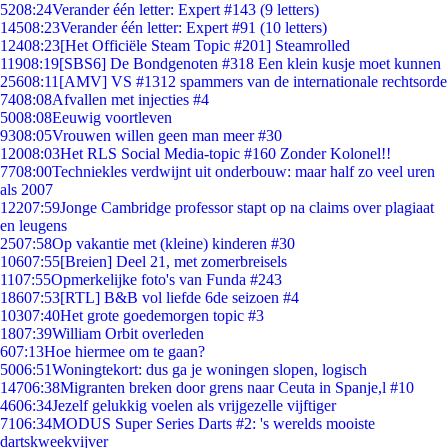
52
08:24
Verander één letter: Expert #143 (9 letters)
145
08:23
Verander één letter: Expert #91 (10 letters)
124
08:23
[Het Officiële Steam Topic #201] Steamrolled
119
08:19
[SBS6] De Bondgenoten #318 Een klein kusje moet kunnen
256
08:11
[AMV] VS #1312 spammers van de internationale rechtsorde
74
08:08
Afvallen met injecties #4
50
08:08
Eeuwig voortleven
93
08:05
Vrouwen willen geen man meer #30
120
08:03
Het RLS Social Media-topic #160 Zonder Kolonel!!
77
08:00
Techniekles verdwijnt uit onderbouw: maar half zo veel uren
als 2007
122
07:59
Jonge Cambridge professor stapt op na claims over plagiaat
en leugens
25
07:58
Op vakantie met (kleine) kinderen #30
106
07:55
[Breien] Deel 21, met zomerbreisels
11
07:55
Opmerkelijke foto's van Funda #243
186
07:53
[RTL] B&B vol liefde 6de seizoen #4
103
07:40
Het grote goedemorgen topic #3
18
07:39
William Orbit overleden
6
07:13
Hoe hiermee om te gaan?
50
06:51
Woningtekort: dus ga je woningen slopen, logisch
147
06:38
Migranten breken door grens naar Ceuta in Spanje,l #10
46
06:34
Jezelf gelukkig voelen als vrijgezelle vijftiger
71
06:34
MODUS Super Series Darts #2: 's werelds mooiste
dartskweekvijver