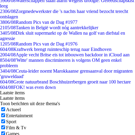
59
06/08
Waterschappen slaan alarm wegens droogte: Gereedschapskist
leeg
23
06/08
Zorgmedewerkster die 's nachts haar vriend bezocht terecht
ontslagen
38
06/08
Random Pics van de Dag #1977
21
05/08
Tanken in België wordt nóg aantrekkelijker
34
05/08
Dirk sluit supermarkt op de Wallen na golf van diefstal en
agressie
12
05/08
Random Pics van de Dag #1976
6
04/08
Kraftwerk brengt ruimteschip terug naar Eindhoven
20
04/08
Apple vecht Britse eis tot inbouwen backdoor in iCloud aan
85
04/08
'Witte' mannen discrimineren is volgens OM geen enkel
probleem
34
04/08
Ceuta-leider noemt Marokkaanse grensaanval door migranten
'gruweldaad'
6
04/08
Grote natuurbrand Boschhuizerbergen groeit naar 100 hectare
6
04/08
FOK! was even down
Laatste items
Laatste items
Toon berichten uit deze thema's
Actueel
Entertainment
Sport
Film & Tv
Games