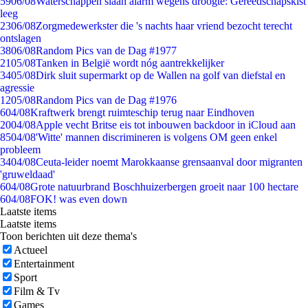
59
06/08
Waterschappen slaan alarm wegens droogte: Gereedschapskist
leeg
23
06/08
Zorgmedewerkster die 's nachts haar vriend bezocht terecht
ontslagen
38
06/08
Random Pics van de Dag #1977
21
05/08
Tanken in België wordt nóg aantrekkelijker
34
05/08
Dirk sluit supermarkt op de Wallen na golf van diefstal en
agressie
12
05/08
Random Pics van de Dag #1976
6
04/08
Kraftwerk brengt ruimteschip terug naar Eindhoven
20
04/08
Apple vecht Britse eis tot inbouwen backdoor in iCloud aan
85
04/08
'Witte' mannen discrimineren is volgens OM geen enkel
probleem
34
04/08
Ceuta-leider noemt Marokkaanse grensaanval door migranten
'gruweldaad'
6
04/08
Grote natuurbrand Boschhuizerbergen groeit naar 100 hectare
6
04/08
FOK! was even down
Laatste items
Laatste items
Toon berichten uit deze thema's
Actueel
Entertainment
Sport
Film & Tv
Games