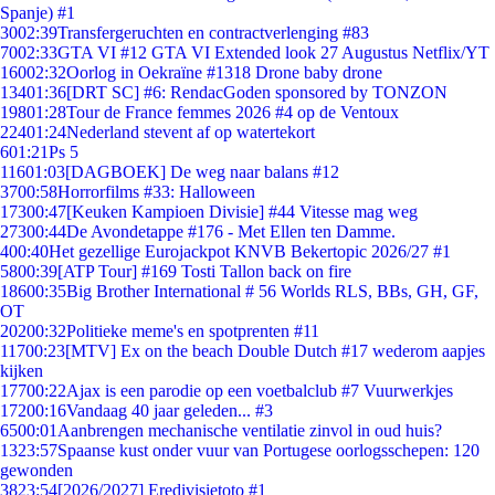
Spanje) #1
30
02:39
Transfergeruchten en contractverlenging #83
70
02:33
GTA VI #12 GTA VI Extended look 27 Augustus Netflix/YT
160
02:32
Oorlog in Oekraïne #1318 Drone baby drone
134
01:36
[DRT SC] #6: RendacGoden sponsored by TONZON
198
01:28
Tour de France femmes 2026 #4 op de Ventoux
224
01:24
Nederland stevent af op watertekort
6
01:21
Ps 5
116
01:03
[DAGBOEK] De weg naar balans #12
37
00:58
Horrorfilms #33: Halloween
173
00:47
[Keuken Kampioen Divisie] #44 Vitesse mag weg
273
00:44
De Avondetappe #176 - Met Ellen ten Damme.
4
00:40
Het gezellige Eurojackpot KNVB Bekertopic 2026/27 #1
58
00:39
[ATP Tour] #169 Tosti Tallon back on fire
186
00:35
Big Brother International # 56 Worlds RLS, BBs, GH, GF,
OT
202
00:32
Politieke meme's en spotprenten #11
117
00:23
[MTV] Ex on the beach Double Dutch #17 wederom aapjes
kijken
177
00:22
Ajax is een parodie op een voetbalclub #7 Vuurwerkjes
172
00:16
Vandaag 40 jaar geleden... #3
65
00:01
Aanbrengen mechanische ventilatie zinvol in oud huis?
13
23:57
Spaanse kust onder vuur van Portugese oorlogsschepen: 120
gewonden
38
23:54
[2026/2027] Eredivisietoto #1