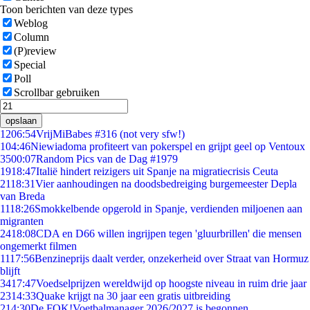
Toon berichten van deze types
Weblog
Column
(P)review
Special
Poll
Scrollbar gebruiken
opslaan
12
06:54
VrijMiBabes #316 (not very sfw!)
1
04:46
Niewiadoma profiteert van pokerspel en grijpt geel op Ventoux
35
00:07
Random Pics van de Dag #1979
19
18:47
Italië hindert reizigers uit Spanje na migratiecrisis Ceuta
21
18:31
Vier aanhoudingen na doodsbedreiging burgemeester Depla
van Breda
11
18:26
Smokkelbende opgerold in Spanje, verdienden miljoenen aan
migranten
24
18:08
CDA en D66 willen ingrijpen tegen 'gluurbrillen' die mensen
ongemerkt filmen
11
17:56
Benzineprijs daalt verder, onzekerheid over Straat van Hormuz
blijft
34
17:47
Voedselprijzen wereldwijd op hoogste niveau in ruim drie jaar
23
14:33
Quake krijgt na 30 jaar een gratis uitbreiding
2
14:30
De FOK!Voetbalmanager 2026/2027 is begonnen