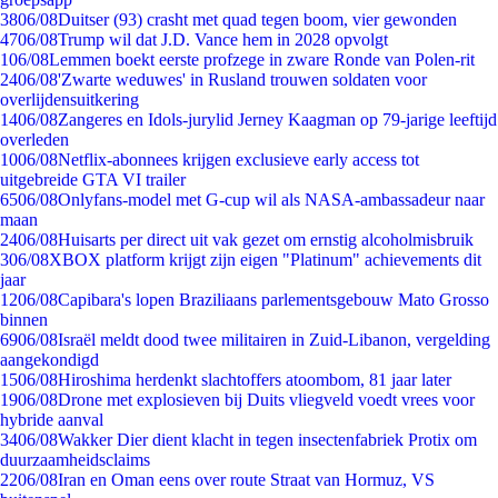
38
06/08
Duitser (93) crasht met quad tegen boom, vier gewonden
47
06/08
Trump wil dat J.D. Vance hem in 2028 opvolgt
1
06/08
Lemmen boekt eerste profzege in zware Ronde van Polen-rit
24
06/08
'Zwarte weduwes' in Rusland trouwen soldaten voor
overlijdensuitkering
14
06/08
Zangeres en Idols-jurylid Jerney Kaagman op 79-jarige leeftijd
overleden
10
06/08
Netflix-abonnees krijgen exclusieve early access tot
uitgebreide GTA VI trailer
65
06/08
Onlyfans-model met G-cup wil als NASA-ambassadeur naar
maan
24
06/08
Huisarts per direct uit vak gezet om ernstig alcoholmisbruik
3
06/08
XBOX platform krijgt zijn eigen "Platinum" achievements dit
jaar
12
06/08
Capibara's lopen Braziliaans parlementsgebouw Mato Grosso
binnen
69
06/08
Israël meldt dood twee militairen in Zuid-Libanon, vergelding
aangekondigd
15
06/08
Hiroshima herdenkt slachtoffers atoombom, 81 jaar later
19
06/08
Drone met explosieven bij Duits vliegveld voedt vrees voor
hybride aanval
34
06/08
Wakker Dier dient klacht in tegen insectenfabriek Protix om
duurzaamheidsclaims
22
06/08
Iran en Oman eens over route Straat van Hormuz, VS