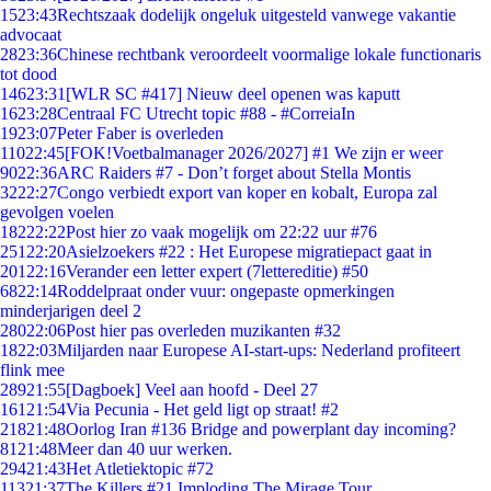
15
23:43
Rechtszaak dodelijk ongeluk uitgesteld vanwege vakantie
advocaat
28
23:36
Chinese rechtbank veroordeelt voormalige lokale functionaris
tot dood
146
23:31
[WLR SC #417] Nieuw deel openen was kaputt
16
23:28
Centraal FC Utrecht topic #88 - #CorreiaIn
19
23:07
Peter Faber is overleden
110
22:45
[FOK!Voetbalmanager 2026/2027] #1 We zijn er weer
90
22:36
ARC Raiders #7 - Don’t forget about Stella Montis
32
22:27
Congo verbiedt export van koper en kobalt, Europa zal
gevolgen voelen
182
22:22
Post hier zo vaak mogelijk om 22:22 uur #76
251
22:20
Asielzoekers #22 : Het Europese migratiepact gaat in
201
22:16
Verander een letter expert (7lettereditie) #50
68
22:14
Roddelpraat onder vuur: ongepaste opmerkingen
minderjarigen deel 2
280
22:06
Post hier pas overleden muzikanten #32
18
22:03
Miljarden naar Europese AI-start-ups: Nederland profiteert
flink mee
289
21:55
[Dagboek] Veel aan hoofd - Deel 27
161
21:54
Via Pecunia - Het geld ligt op straat! #2
218
21:48
Oorlog Iran #136 Bridge and powerplant day incoming?
81
21:48
Meer dan 40 uur werken.
294
21:43
Het Atletiektopic #72
113
21:37
The Killers #21 Imploding The Mirage Tour