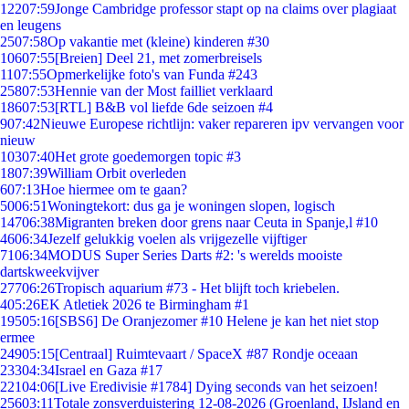
122
07:59
Jonge Cambridge professor stapt op na claims over plagiaat
en leugens
25
07:58
Op vakantie met (kleine) kinderen #30
106
07:55
[Breien] Deel 21, met zomerbreisels
11
07:55
Opmerkelijke foto's van Funda #243
258
07:53
Hennie van der Most failliet verklaard
186
07:53
[RTL] B&B vol liefde 6de seizoen #4
9
07:42
Nieuwe Europese richtlijn: vaker repareren ipv vervangen voor
nieuw
103
07:40
Het grote goedemorgen topic #3
18
07:39
William Orbit overleden
6
07:13
Hoe hiermee om te gaan?
50
06:51
Woningtekort: dus ga je woningen slopen, logisch
147
06:38
Migranten breken door grens naar Ceuta in Spanje,l #10
46
06:34
Jezelf gelukkig voelen als vrijgezelle vijftiger
71
06:34
MODUS Super Series Darts #2: 's werelds mooiste
dartskweekvijver
277
06:26
Tropisch aquarium #73 - Het blijft toch kriebelen.
4
05:26
EK Atletiek 2026 te Birmingham #1
195
05:16
[SBS6] De Oranjezomer #10 Helene je kan het niet stop
ermee
249
05:15
[Centraal] Ruimtevaart / SpaceX #87 Rondje oceaan
233
04:34
Israel en Gaza #17
221
04:06
[Live Eredivisie #1784] Dying seconds van het seizoen!
256
03:11
Totale zonsverduistering 12-08-2026 (Groenland, IJsland en