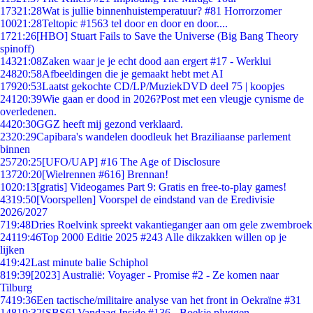
173
21:28
Wat is jullie binnenhuistemperatuur? #81 Horrorzomer
100
21:28
Teltopic #1563 tel door en door en door....
17
21:26
[HBO] Stuart Fails to Save the Universe (Big Bang Theory
spinoff)
143
21:08
Zaken waar je je echt dood aan ergert #17 - Werklui
248
20:58
Afbeeldingen die je gemaakt hebt met AI
179
20:53
Laatst gekochte CD/LP/MuziekDVD deel 75 | koopjes
241
20:39
Wie gaan er dood in 2026?Post met een vleugje cynisme de
overledenen.
44
20:30
GGZ heeft mij gezond verklaard.
23
20:29
Capibara's wandelen doodleuk het Braziliaanse parlement
binnen
257
20:25
[UFO/UAP] #16 The Age of Disclosure
137
20:20
[Wielrennen #616] Brennan!
10
20:13
[gratis] Videogames Part 9: Gratis en free-to-play games!
43
19:50
[Voorspellen] Voorspel de eindstand van de Eredivisie
2026/2027
7
19:48
Dries Roelvink spreekt vakantieganger aan om gele zwembroek
241
19:46
Top 2000 Editie 2025 #243 Alle dikzakken willen op je
lijken
4
19:42
Last minute balie Schiphol
8
19:39
[2023] Australië: Voyager - Promise #2 - Ze komen naar
Tilburg
74
19:36
Een tactische/militaire analyse van het front in Oekraïne #31
148
19:32
[SBS6] Vandaag Inside #136 - Boekje pluggen.