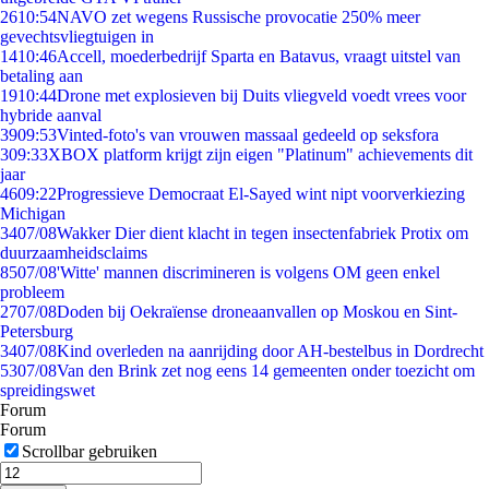
26
10:54
NAVO zet wegens Russische provocatie 250% meer
gevechtsvliegtuigen in
14
10:46
Accell, moederbedrijf Sparta en Batavus, vraagt uitstel van
betaling aan
19
10:44
Drone met explosieven bij Duits vliegveld voedt vrees voor
hybride aanval
39
09:53
Vinted-foto's van vrouwen massaal gedeeld op seksfora
3
09:33
XBOX platform krijgt zijn eigen "Platinum" achievements dit
jaar
46
09:22
Progressieve Democraat El-Sayed wint nipt voorverkiezing
Michigan
34
07/08
Wakker Dier dient klacht in tegen insectenfabriek Protix om
duurzaamheidsclaims
85
07/08
'Witte' mannen discrimineren is volgens OM geen enkel
probleem
27
07/08
Doden bij Oekraïense droneaanvallen op Moskou en Sint-
Petersburg
34
07/08
Kind overleden na aanrijding door AH-bestelbus in Dordrecht
53
07/08
Van den Brink zet nog eens 14 gemeenten onder toezicht om
spreidingswet
Forum
Forum
Scrollbar gebruiken