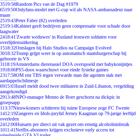
35
19:58
Random Pics van de Dag #1979
65
19:50
Onlyfans-model met G-cup wil als NASA-ambassadeur naar
maan
25
19:43
Peter Faber (82) overleden
25
19:14
Kabinet geeft bedrijven geen compensatie voor schade door
laagwater
24
18:41
'Zwarte weduwes' in Rusland trouwen soldaten voor
overlijdensuitkering
15
18:32
Ontslagen bij Halo Studios na Campaign Evolved
30
18:32
Trump grijpt weer in op automatisch staatsburgerschap bij
geboorte in VS
31
18:19
Amsterdams dierenasiel DOA overspoeld met babykonijntjes
19
18:06
PS5-doos waarschuwt voor einde fysieke games
23
17:58
OM eist TBS tegen verwarde man die agenten stak met
aardappelschilmesje
69
15:03
Israël meldt dood twee militairen in Zuid-Libanon, vergelding
aangekondigd
29
13:48
NPO-manager Menno de Boer geschorst na dickpic in
groepsapp
1
13:37
Nieuwkomers schitteren bij ruime Europese zege FC Twente
14
12:19
Zangeres en Idols-jurylid Jerney Kaagman op 79-jarige leeftijd
overleden
24
12:00
Huisarts per direct uit vak gezet om ernstig alcoholmisbruik
10
11:41
Netflix-abonnees krijgen exclusieve early access tot
uitgebreide GTA VI trailer