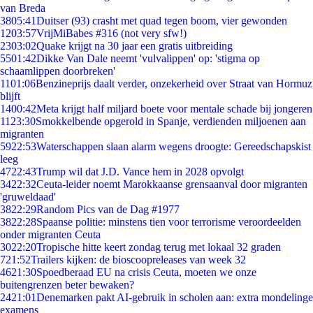
van Breda
38
05:41
Duitser (93) crasht met quad tegen boom, vier gewonden
12
03:57
VrijMiBabes #316 (not very sfw!)
23
03:02
Quake krijgt na 30 jaar een gratis uitbreiding
55
01:42
Dikke Van Dale neemt 'vulvalippen' op: 'stigma op
schaamlippen doorbreken'
11
01:06
Benzineprijs daalt verder, onzekerheid over Straat van Hormuz
blijft
14
00:42
Meta krijgt half miljard boete voor mentale schade bij jongeren
11
23:30
Smokkelbende opgerold in Spanje, verdienden miljoenen aan
migranten
59
22:53
Waterschappen slaan alarm wegens droogte: Gereedschapskist
leeg
47
22:43
Trump wil dat J.D. Vance hem in 2028 opvolgt
34
22:32
Ceuta-leider noemt Marokkaanse grensaanval door migranten
'gruweldaad'
38
22:29
Random Pics van de Dag #1977
38
22:28
Spaanse politie: minstens tien voor terrorisme veroordeelden
onder migranten Ceuta
30
22:20
Tropische hitte keert zondag terug met lokaal 32 graden
7
21:52
Trailers kijken: de bioscoopreleases van week 32
46
21:30
Spoedberaad EU na crisis Ceuta, moeten we onze
buitengrenzen beter bewaken?
24
21:01
Denemarken pakt AI-gebruik in scholen aan: extra mondelinge
examens