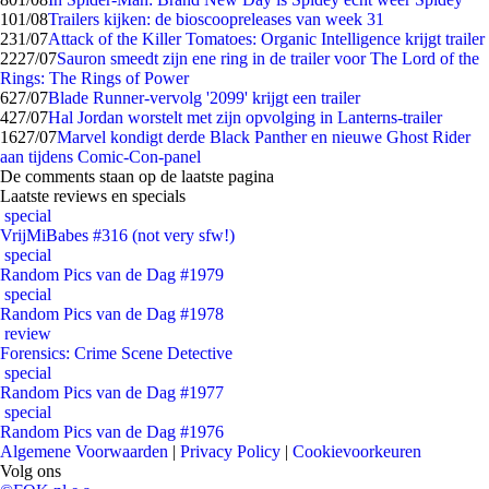
1
01/08
Trailers kijken: de bioscoopreleases van week 31
2
31/07
Attack of the Killer Tomatoes: Organic Intelligence krijgt trailer
22
27/07
Sauron smeedt zijn ene ring in de trailer voor The Lord of the
Rings: The Rings of Power
6
27/07
Blade Runner-vervolg '2099' krijgt een trailer
4
27/07
Hal Jordan worstelt met zijn opvolging in Lanterns-trailer
16
27/07
Marvel kondigt derde Black Panther en nieuwe Ghost Rider
aan tijdens Comic-Con-panel
De comments staan op de laatste pagina
Laatste reviews en specials
special
VrijMiBabes #316 (not very sfw!)
special
Random Pics van de Dag #1979
special
Random Pics van de Dag #1978
review
Forensics: Crime Scene Detective
special
Random Pics van de Dag #1977
special
Random Pics van de Dag #1976
Algemene Voorwaarden
|
Privacy Policy
|
Cookievoorkeuren
Volg ons