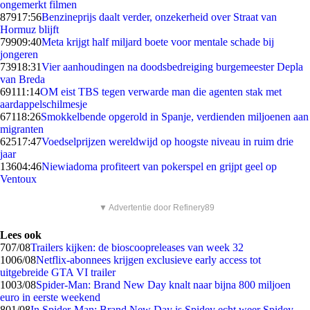
ongemerkt filmen
879
17:56
Benzineprijs daalt verder, onzekerheid over Straat van
Hormuz blijft
799
09:40
Meta krijgt half miljard boete voor mentale schade bij
jongeren
739
18:31
Vier aanhoudingen na doodsbedreiging burgemeester Depla
van Breda
691
11:14
OM eist TBS tegen verwarde man die agenten stak met
aardappelschilmesje
671
18:26
Smokkelbende opgerold in Spanje, verdienden miljoenen aan
migranten
625
17:47
Voedselprijzen wereldwijd op hoogste niveau in ruim drie
jaar
136
04:46
Niewiadoma profiteert van pokerspel en grijpt geel op
Ventoux
▼ Advertentie door Refinery89
Lees ook
7
07/08
Trailers kijken: de bioscoopreleases van week 32
10
06/08
Netflix-abonnees krijgen exclusieve early access tot
uitgebreide GTA VI trailer
10
03/08
Spider-Man: Brand New Day knalt naar bijna 800 miljoen
euro in eerste weekend
8
01/08
In Spider-Man: Brand New Day is Spidey echt weer Spidey