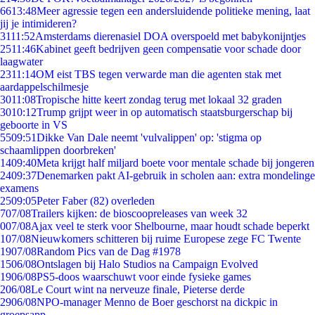
66
13:48
Meer agressie tegen een andersluidende politieke mening, laat
jij je intimideren?
31
11:52
Amsterdams dierenasiel DOA overspoeld met babykonijntjes
25
11:46
Kabinet geeft bedrijven geen compensatie voor schade door
laagwater
23
11:14
OM eist TBS tegen verwarde man die agenten stak met
aardappelschilmesje
30
11:08
Tropische hitte keert zondag terug met lokaal 32 graden
30
10:12
Trump grijpt weer in op automatisch staatsburgerschap bij
geboorte in VS
55
09:51
Dikke Van Dale neemt 'vulvalippen' op: 'stigma op
schaamlippen doorbreken'
14
09:40
Meta krijgt half miljard boete voor mentale schade bij jongeren
24
09:37
Denemarken pakt AI-gebruik in scholen aan: extra mondelinge
examens
25
09:05
Peter Faber (82) overleden
7
07/08
Trailers kijken: de bioscoopreleases van week 32
0
07/08
Ajax veel te sterk voor Shelbourne, maar houdt schade beperkt
1
07/08
Nieuwkomers schitteren bij ruime Europese zege FC Twente
19
07/08
Random Pics van de Dag #1978
15
06/08
Ontslagen bij Halo Studios na Campaign Evolved
19
06/08
PS5-doos waarschuwt voor einde fysieke games
2
06/08
Le Court wint na nerveuze finale, Pieterse derde
29
06/08
NPO-manager Menno de Boer geschorst na dickpic in
groepsapp