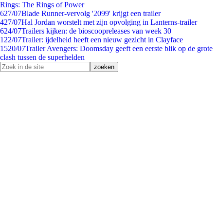
Rings: The Rings of Power
6
27/07
Blade Runner-vervolg '2099' krijgt een trailer
4
27/07
Hal Jordan worstelt met zijn opvolging in Lanterns-trailer
6
24/07
Trailers kijken: de bioscoopreleases van week 30
1
22/07
Trailer: ijdelheid heeft een nieuw gezicht in Clayface
15
20/07
Trailer Avengers: Doomsday geeft een eerste blik op de grote
clash tussen de superhelden