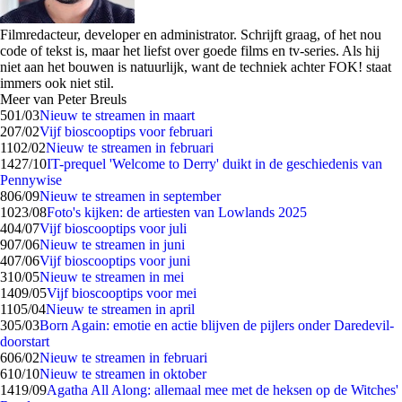
Filmredacteur, developer en administrator. Schrijft graag, of het nou
code of tekst is, maar het liefst over goede films en tv-series. Als hij
niet aan het bouwen is natuurlijk, want de techniek achter FOK! staat
immers ook niet stil.
Meer van Peter Breuls
5
01/03
Nieuw te streamen in maart
2
07/02
Vijf bioscooptips voor februari
11
02/02
Nieuw te streamen in februari
14
27/10
IT-prequel 'Welcome to Derry' duikt in de geschiedenis van
Pennywise
8
06/09
Nieuw te streamen in september
10
23/08
Foto's kijken: de artiesten van Lowlands 2025
4
04/07
Vijf bioscooptips voor juli
9
07/06
Nieuw te streamen in juni
4
07/06
Vijf bioscooptips voor juni
3
10/05
Nieuw te streamen in mei
14
09/05
Vijf bioscooptips voor mei
11
05/04
Nieuw te streamen in april
3
05/03
Born Again: emotie en actie blijven de pijlers onder Daredevil-
doorstart
6
06/02
Nieuw te streamen in februari
6
10/10
Nieuw te streamen in oktober
14
19/09
Agatha All Along: allemaal mee met de heksen op de Witches'