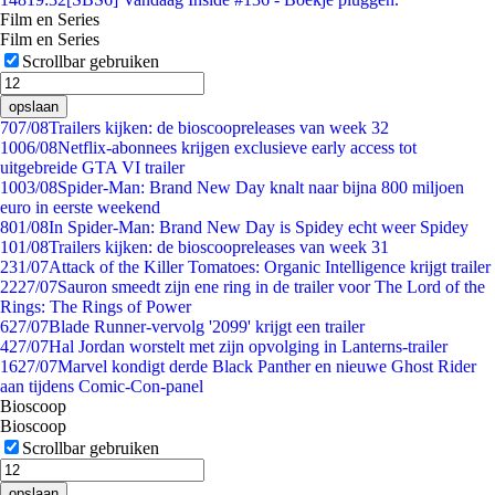
Film en Series
Film en Series
Scrollbar gebruiken
opslaan
7
07/08
Trailers kijken: de bioscoopreleases van week 32
10
06/08
Netflix-abonnees krijgen exclusieve early access tot
uitgebreide GTA VI trailer
10
03/08
Spider-Man: Brand New Day knalt naar bijna 800 miljoen
euro in eerste weekend
8
01/08
In Spider-Man: Brand New Day is Spidey echt weer Spidey
1
01/08
Trailers kijken: de bioscoopreleases van week 31
2
31/07
Attack of the Killer Tomatoes: Organic Intelligence krijgt trailer
22
27/07
Sauron smeedt zijn ene ring in de trailer voor The Lord of the
Rings: The Rings of Power
6
27/07
Blade Runner-vervolg '2099' krijgt een trailer
4
27/07
Hal Jordan worstelt met zijn opvolging in Lanterns-trailer
16
27/07
Marvel kondigt derde Black Panther en nieuwe Ghost Rider
aan tijdens Comic-Con-panel
Bioscoop
Bioscoop
Scrollbar gebruiken
opslaan