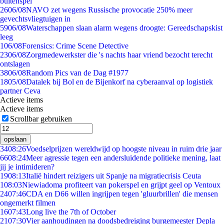
buitenspel
26
06/08
NAVO zet wegens Russische provocatie 250% meer
gevechtsvliegtuigen in
59
06/08
Waterschappen slaan alarm wegens droogte: Gereedschapskist
leeg
1
06/08
Forensics: Crime Scene Detective
23
06/08
Zorgmedewerkster die 's nachts haar vriend bezocht terecht
ontslagen
38
06/08
Random Pics van de Dag #1977
18
05/08
Datalek bij Bol en de Bijenkorf na cyberaanval op logistiek
partner Ceva
Actieve items
Actieve items
Scrollbar gebruiken
opslaan
34
08:26
Voedselprijzen wereldwijd op hoogste niveau in ruim drie jaar
66
08:24
Meer agressie tegen een andersluidende politieke mening, laat
jij je intimideren?
19
08:13
Italië hindert reizigers uit Spanje na migratiecrisis Ceuta
1
08:03
Niewiadoma profiteert van pokerspel en grijpt geel op Ventoux
24
07:46
CDA en D66 willen ingrijpen tegen 'gluurbrillen' die mensen
ongemerkt filmen
16
07:43
Long live the 7th of October
21
07:30
Vier aanhoudingen na doodsbedreiging burgemeester Depla