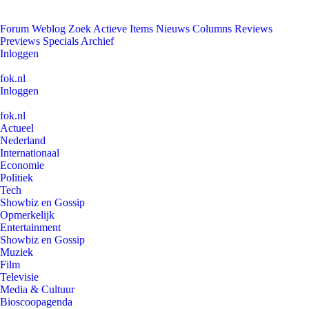
Forum
Weblog
Zoek
Actieve Items
Nieuws
Columns
Reviews
Previews
Specials
Archief
Inloggen
fok.nl
Inloggen
fok.nl
Actueel
Nederland
Internationaal
Economie
Politiek
Tech
Showbiz en Gossip
Opmerkelijk
Entertainment
Showbiz en Gossip
Muziek
Film
Televisie
Media & Cultuur
Bioscoopagenda