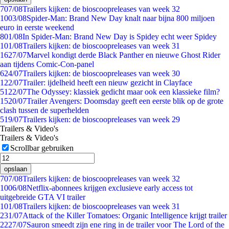
7
07/08
Trailers kijken: de bioscoopreleases van week 32
10
03/08
Spider-Man: Brand New Day knalt naar bijna 800 miljoen
euro in eerste weekend
8
01/08
In Spider-Man: Brand New Day is Spidey echt weer Spidey
1
01/08
Trailers kijken: de bioscoopreleases van week 31
16
27/07
Marvel kondigt derde Black Panther en nieuwe Ghost Rider
aan tijdens Comic-Con-panel
6
24/07
Trailers kijken: de bioscoopreleases van week 30
1
22/07
Trailer: ijdelheid heeft een nieuw gezicht in Clayface
51
22/07
The Odyssey: klassiek gedicht maar ook een klassieke film?
15
20/07
Trailer Avengers: Doomsday geeft een eerste blik op de grote
clash tussen de superhelden
5
19/07
Trailers kijken: de bioscoopreleases van week 29
Trailers & Video's
Trailers & Video's
Scrollbar gebruiken
opslaan
7
07/08
Trailers kijken: de bioscoopreleases van week 32
10
06/08
Netflix-abonnees krijgen exclusieve early access tot
uitgebreide GTA VI trailer
1
01/08
Trailers kijken: de bioscoopreleases van week 31
2
31/07
Attack of the Killer Tomatoes: Organic Intelligence krijgt trailer
22
27/07
Sauron smeedt zijn ene ring in de trailer voor The Lord of the