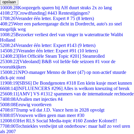
opslaan
100
08:28
Koopzegels sparen bij AH duurt straks 2x zo lang
41
08:27
[Crowdfunding] #443 Rentestijgingen?
17
08:26
Verander één letter. Expert # 75 (8 letters)
4
08:25
Weer een parkeergarage dicht in Dordrecht, auto's zo snel
mogelijk weg
10
08:25
Bezoeker verliest deel van vinger in waterattractie Walibi
Holland
52
08:24
Verander één letter: Expert #143 (9 letters)
145
08:23
Verander één letter: Expert #91 (10 letters)
124
08:23
[Het Officiële Steam Topic #201] Steamrolled
253
08:22
[Videoland] B&B vol liefde 6de seizoen #1 voor de
vooruitkijkers
150
08:21
NPO-manager Menno de Boer (47) op non-actief stuurde
dick-pic rond
119
08:19
[SBS6] De Bondgenoten #318 Een klein kusje moet kunnen
66
08:14
[INFLUENCERS #296] Alles is welkom kneuzing of breuk
256
08:11
[AMV] VS #1312 spammers van de internationale rechtsorde
74
08:08
Afvallen met injecties #4
50
08:08
Eeuwig voortleven
47
08:07
Trump wil dat J.D. Vance hem in 2028 opvolgt
93
08:05
Vrouwen willen geen man meer #30
120
08:03
Het RLS Social Media-topic #160 Zonder Kolonel!!
77
08:00
Techniekles verdwijnt uit onderbouw: maar half zo veel uren
als 2007