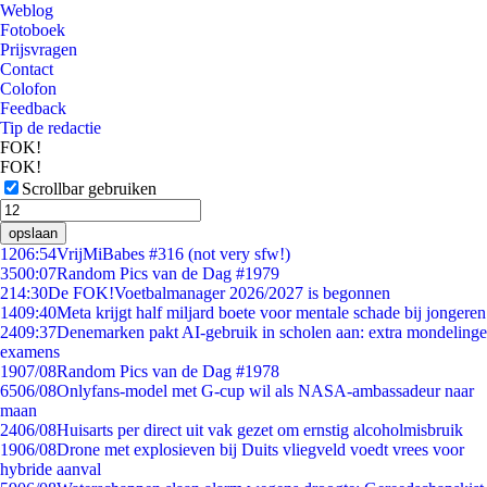
Weblog
Fotoboek
Prijsvragen
Contact
Colofon
Feedback
Tip de redactie
FOK!
FOK!
Scrollbar gebruiken
opslaan
12
06:54
VrijMiBabes #316 (not very sfw!)
35
00:07
Random Pics van de Dag #1979
2
14:30
De FOK!Voetbalmanager 2026/2027 is begonnen
14
09:40
Meta krijgt half miljard boete voor mentale schade bij jongeren
24
09:37
Denemarken pakt AI-gebruik in scholen aan: extra mondelinge
examens
19
07/08
Random Pics van de Dag #1978
65
06/08
Onlyfans-model met G-cup wil als NASA-ambassadeur naar
maan
24
06/08
Huisarts per direct uit vak gezet om ernstig alcoholmisbruik
19
06/08
Drone met explosieven bij Duits vliegveld voedt vrees voor
hybride aanval