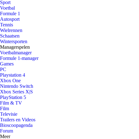
Sport
Voetbal
Formule 1
Autosport
Tennis
Wielrennen
Schaatsen
Wintersporten
Managerspelen
Voetbalmanager
Formule 1-manager
Games
PC
Playstation 4
Xbox One
Nintendo Switch
Xbox Series X|S
PlayStation 5
Film & TV
Film
Televisie
Trailers en Videos
Bioscoopagenda
Forum
Meer