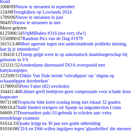
Road
10
08/09
Nieuw te streamen in september
1
24/08
Terugkijken op Lowlands 2024
17
09/06
Nieuw te streamen in juni
9
04/05
Nieuw te streamen in mei
Meest gelezen
61259
06:54
VrijMiBabes #316 (not very sfw!)
55509
00:07
Random Pics van de Dag #1979
1615
13:48
Meer agressie tegen een andersluidende politieke mening,
laat jij je intimideren?
1304
10:12
Trump grijpt weer in op automatisch staatsburgerschap bij
geboorte in VS
1232
11:52
Amsterdams dierenasiel DOA overspoeld met
babykonijntjes
1225
09:51
Dikke Van Dale neemt 'vulvalippen' op: 'stigma op
schaamlippen doorbreken'
1178
09:05
Peter Faber (82) overleden
1044
11:46
Kabinet geeft bedrijven geen compensatie voor schade door
laagwater
997
11:08
Tropische hitte keert zondag terug met lokaal 32 graden
990
18:47
Italië hindert reizigers uit Spanje na migratiecrisis Ceuta
946
09:37
Denemarken pakt AI-gebruik in scholen aan: extra
mondelinge examens
916
14:33
Quake krijgt na 30 jaar een gratis uitbreiding
910
18:08
CDA en D66 willen ingrijpen tegen 'gluurbrillen' die mensen