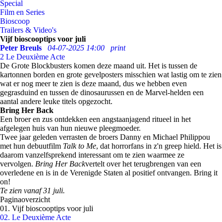
Special
Film en Series
Bioscoop
Trailers & Video's
Vijf bioscooptips voor juli
Peter Breuls
04-07-2025 14:00
print
2
Le Deuxième Acte
De Grote Blockbusters komen deze maand uit. Het is tussen de
kartonnen borden en grote gevelposters misschien wat lastig om te zien
wat er nog meer te zien is deze maand, dus we hebben even
gegrasduind en tussen de dinosaurussen en de Marvel-helden een
aantal andere leuke titels opgezocht.
Bring Her Back
Een broer en zus ontdekken een angstaanjagend ritueel in het
afgelegen huis van hun nieuwe pleegmoeder.
Twee jaar geleden verrasten de broers Danny en Michael Philippou
met hun debuutfilm
Talk to Me
, dat horrorfans in z'n greep hield. Het is
daarom vanzelfsprekend interessant om te zien waarmee ze
vervolgen.
Bring Her Back
vertelt over het terugbrengen van een
overledene en is in de Verenigde Staten al positief ontvangen. Bring it
on!
Te zien vanaf 31 juli.
Paginaoverzicht
01. Vijf bioscooptips voor juli
02. Le Deuxième Acte