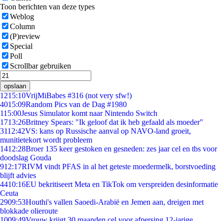
Toon berichten van deze types
Weblog
Column
(P)review
Special
Poll
Scrollbar gebruiken
opslaan
12
15:10
VrijMiBabes #316 (not very sfw!)
40
15:09
Random Pics van de Dag #1980
1
15:00
Jesus Simulator komt naar Nintendo Switch
17
13:26
Britney Spears: "Ik geloof dat ik heb gefaald als moeder"
31
12:42
VS: kans op Russische aanval op NAVO-land groeit,
munitietekort wordt probleem
14
12:28
Broer 135 keer gestoken en gesneden: zes jaar cel en tbs voor
doodslag Gouda
9
12:17
RIVM vindt PFAS in al het geteste moedermelk, borstvoeding
blijft advies
44
10:16
EU bekritiseert Meta en TikTok om verspreiden desinformatie
Ceuta
29
09:53
Houthi's vallen Saoedi-Arabië en Jemen aan, dreigen met
blokkade olieroute
10
09:49
Vrouw krijgt 30 maanden cel voor afpersing 12-jarige