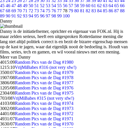
23
24
25
26
27
28
29
30
31
32
33
34
35
36
37
38
39
40
41
42
43
44
45
46
47
48
49
50
51
52
53
54
55
56
57
58
59
60
61
62
63
64
65
66
67
68
69
70
71
72
73
74
75
76
77
78
79
80
81
82
83
84
85
86
87
88
89
90
91
92
93
94
95
96
97
98
99
100
Danny
Danny is de initiatiefnemer, oprichter en eigenaar van FOK.nl. Hij is
maar zelden serieus, heeft een uitgesproken Rotterdamse mening die
lang niet altijd politiek correct is en bezit de bizarre eigenschap mensen
op de kast te jagen, waar dat eigenlijk nooit de bedoeling is. Houdt van
films, series, tech en gamen, en wil vooral nieuws met een mening.
Meer van Danny
40
15:09
Random Pics van de Dag #1980
12
15:10
VrijMiBabes #316 (not very sfw!)
35
00:07
Random Pics van de Dag #1979
19
07/08
Random Pics van de Dag #1978
38
06/08
Random Pics van de Dag #1977
12
05/08
Random Pics van de Dag #1976
23
04/08
Random Pics van de Dag #1975
7
03/08
VrijMiBabes #315 (not very sfw!)
41
03/08
Random Pics van de Dag #1974
30
02/08
Random Pics van de Dag #1973
44
01/08
Random Pics van de Dag #1972
49
31/07
Random Pics van de Dag #1971
36
30/07
Random Pics van de Dag #1970