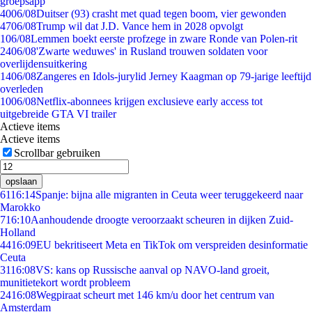
groepsapp
40
06/08
Duitser (93) crasht met quad tegen boom, vier gewonden
47
06/08
Trump wil dat J.D. Vance hem in 2028 opvolgt
1
06/08
Lemmen boekt eerste profzege in zware Ronde van Polen-rit
24
06/08
'Zwarte weduwes' in Rusland trouwen soldaten voor
overlijdensuitkering
14
06/08
Zangeres en Idols-jurylid Jerney Kaagman op 79-jarige leeftijd
overleden
10
06/08
Netflix-abonnees krijgen exclusieve early access tot
uitgebreide GTA VI trailer
Actieve items
Actieve items
Scrollbar gebruiken
opslaan
61
16:14
Spanje: bijna alle migranten in Ceuta weer teruggekeerd naar
Marokko
7
16:10
Aanhoudende droogte veroorzaakt scheuren in dijken Zuid-
Holland
44
16:09
EU bekritiseert Meta en TikTok om verspreiden desinformatie
Ceuta
31
16:08
VS: kans op Russische aanval op NAVO-land groeit,
munitietekort wordt probleem
24
16:08
Wegpiraat scheurt met 146 km/u door het centrum van
Amsterdam