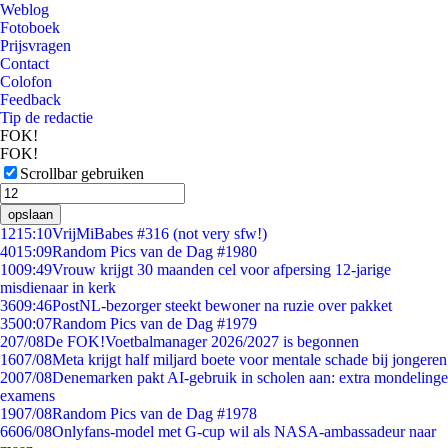
Weblog
Fotoboek
Prijsvragen
Contact
Colofon
Feedback
Tip de redactie
FOK!
FOK!
Scrollbar gebruiken
opslaan
12
15:10
VrijMiBabes #316 (not very sfw!)
40
15:09
Random Pics van de Dag #1980
10
09:49
Vrouw krijgt 30 maanden cel voor afpersing 12-jarige
misdienaar in kerk
36
09:46
PostNL-bezorger steekt bewoner na ruzie over pakket
35
00:07
Random Pics van de Dag #1979
2
07/08
De FOK!Voetbalmanager 2026/2027 is begonnen
16
07/08
Meta krijgt half miljard boete voor mentale schade bij jongeren
20
07/08
Denemarken pakt AI-gebruik in scholen aan: extra mondelinge
examens
19
07/08
Random Pics van de Dag #1978
66
06/08
Onlyfans-model met G-cup wil als NASA-ambassadeur naar