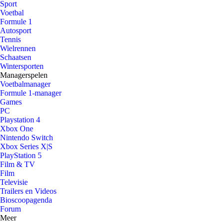
Sport
Voetbal
Formule 1
Autosport
Tennis
Wielrennen
Schaatsen
Wintersporten
Managerspelen
Voetbalmanager
Formule 1-manager
Games
PC
Playstation 4
Xbox One
Nintendo Switch
Xbox Series X|S
PlayStation 5
Film & TV
Film
Televisie
Trailers en Videos
Bioscoopagenda
Forum
Meer