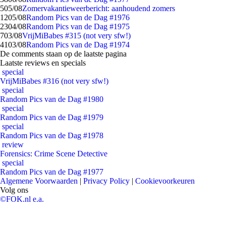
5
05/08
Zomervakantieweerbericht: aanhoudend zomers
12
05/08
Random Pics van de Dag #1976
23
04/08
Random Pics van de Dag #1975
7
03/08
VrijMiBabes #315 (not very sfw!)
41
03/08
Random Pics van de Dag #1974
De comments staan op de laatste pagina
Laatste reviews en specials
special
VrijMiBabes #316 (not very sfw!)
special
Random Pics van de Dag #1980
special
Random Pics van de Dag #1979
special
Random Pics van de Dag #1978
review
Forensics: Crime Scene Detective
special
Random Pics van de Dag #1977
Algemene Voorwaarden
|
Privacy Policy
|
Cookievoorkeuren
Volg ons
©FOK.nl e.a.