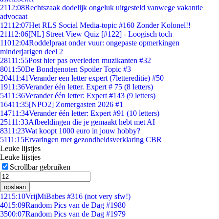
21
12:08
Rechtszaak dodelijk ongeluk uitgesteld vanwege vakantie
advocaat
121
12:07
Het RLS Social Media-topic #160 Zonder Kolonel!!
211
12:06
[NL] Street View Quiz [#122] - Loogisch toch
110
12:04
Roddelpraat onder vuur: ongepaste opmerkingen
minderjarigen deel 2
281
11:55
Post hier pas overleden muzikanten #32
80
11:50
De Bondgenoten Spoiler Topic #3
204
11:41
Verander een letter expert (7lettereditie) #50
19
11:36
Verander één letter. Expert # 75 (8 letters)
54
11:36
Verander één letter: Expert #143 (9 letters)
164
11:35
[NPO2] Zomergasten 2026 #1
147
11:34
Verander één letter: Expert #91 (10 letters)
251
11:33
Afbeeldingen die je gemaakt hebt met AI
83
11:23
Wat koopt 1000 euro in jouw hobby?
51
11:15
Ervaringen met gezondheidsverklaring CBR
Leuke lijstjes
Leuke lijstjes
Scrollbar gebruiken
opslaan
12
15:10
VrijMiBabes #316 (not very sfw!)
40
15:09
Random Pics van de Dag #1980
35
00:07
Random Pics van de Dag #1979