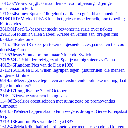
10
16:07
Vrouw krijgt 30 maanden cel voor afpersing 12-jarige
misdienaar in kerk
17
16:04
Britney Spears: "Ik geloof dat ik heb gefaald als moeder"
9
16:01
RIVM vindt PFAS in al het geteste moedermelk, borstvoeding
blijft advies
36
16:01
PostNL-bezorger steekt bewoner na ruzie over pakket
29
15:56
Houthi's vallen Saoedi-Arabië en Jemen aan, dreigen met
blokkade olieroute
14
15:54
Broer 135 keer gestoken en gesneden: zes jaar cel en tbs voor
doodslag Gouda
1
15:53
Jesus Simulator komt naar Nintendo Switch
27
15:52
Italië hindert reizigers uit Spanje na migratiecrisis Ceuta
40
15:46
Random Pics van de Dag #1980
37
15:16
CDA en D66 willen ingrijpen tegen 'gluurbrillen' die mensen
ongemerkt filmen
69
14:25
Meer agressie tegen een andersluidende politieke mening, laat
jij je intimideren?
23
14:17
Long live the 7th of October
2
14:11
Nieuw te streamen in augustus
1
14:08
Excelsior opent seizoen met ruime zege op promovendus
Cambuur
60
13:58
Waterschappen slaan alarm wegens droogte: Gereedschapskist
leeg
37
13:13
Random Pics van de Dag #1833
16
12:43
Meta krijgt half miljard boete voor mentale schade bij jongeren