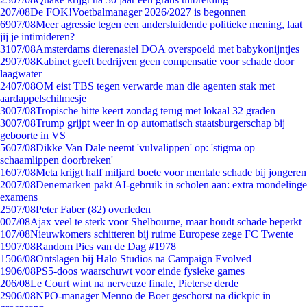
2
07/08
De FOK!Voetbalmanager 2026/2027 is begonnen
69
07/08
Meer agressie tegen een andersluidende politieke mening, laat
jij je intimideren?
31
07/08
Amsterdams dierenasiel DOA overspoeld met babykonijntjes
29
07/08
Kabinet geeft bedrijven geen compensatie voor schade door
laagwater
24
07/08
OM eist TBS tegen verwarde man die agenten stak met
aardappelschilmesje
30
07/08
Tropische hitte keert zondag terug met lokaal 32 graden
30
07/08
Trump grijpt weer in op automatisch staatsburgerschap bij
geboorte in VS
56
07/08
Dikke Van Dale neemt 'vulvalippen' op: 'stigma op
schaamlippen doorbreken'
16
07/08
Meta krijgt half miljard boete voor mentale schade bij jongeren
20
07/08
Denemarken pakt AI-gebruik in scholen aan: extra mondelinge
examens
25
07/08
Peter Faber (82) overleden
0
07/08
Ajax veel te sterk voor Shelbourne, maar houdt schade beperkt
1
07/08
Nieuwkomers schitteren bij ruime Europese zege FC Twente
19
07/08
Random Pics van de Dag #1978
15
06/08
Ontslagen bij Halo Studios na Campaign Evolved
19
06/08
PS5-doos waarschuwt voor einde fysieke games
2
06/08
Le Court wint na nerveuze finale, Pieterse derde
29
06/08
NPO-manager Menno de Boer geschorst na dickpic in