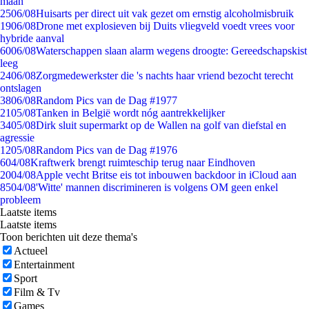
maan
25
06/08
Huisarts per direct uit vak gezet om ernstig alcoholmisbruik
19
06/08
Drone met explosieven bij Duits vliegveld voedt vrees voor
hybride aanval
60
06/08
Waterschappen slaan alarm wegens droogte: Gereedschapskist
leeg
24
06/08
Zorgmedewerkster die 's nachts haar vriend bezocht terecht
ontslagen
38
06/08
Random Pics van de Dag #1977
21
05/08
Tanken in België wordt nóg aantrekkelijker
34
05/08
Dirk sluit supermarkt op de Wallen na golf van diefstal en
agressie
12
05/08
Random Pics van de Dag #1976
6
04/08
Kraftwerk brengt ruimteschip terug naar Eindhoven
20
04/08
Apple vecht Britse eis tot inbouwen backdoor in iCloud aan
85
04/08
'Witte' mannen discrimineren is volgens OM geen enkel
probleem
Laatste items
Laatste items
Toon berichten uit deze thema's
Actueel
Entertainment
Sport
Film & Tv
Games