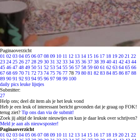
Paginaoverzicht
01
02
03
04
05
06
07
08
09
10
11
12
13
14
15
16
17
18
19
20
21
22
23
24
25
26
27
28
29
30
31
32
33
34
35
36
37
38
39
40
41
42
43
44
45
46
47
48
49
50
51
52
53
54
55
56
57
58
59
60
61
62
63
64
65
66
67
68
69
70
71
72
73
74
75
76
77
78
79
80
81
82
83
84
85
86
87
88
89
90
91
92
93
94
95
96
97
98
99
100
daily pics
leuke lijstjes
Submitter:
27
Help ons; deel dit item als je het leuk vond
Heb je een leuk of interessant bericht gevonden dat je graag op FOK!
terug ziet?
Tip ons dan via de submit!
Zoek jij altijd de leukste nieuwtjes en kun je daar leuk over schrijven?
Meld je aan als nieuwsposter!
Paginaoverzicht
01
02
03
04
05
06
07
08
09
10
11
12
13
14
15
16
17
18
19
20
21
22