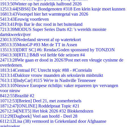
19
13:50
Winter op het zuidelijk halfrond 2026
125
13:44
[SBS6] De Bondgenoten #318 Een klein kusje moet kunnen
168
13:43
Voorspel hier het warmtegetal van 2026
54
13:43
Eeuwig voortleven
29
13:41
Prijs Bar le duc rood in het buitenland
72
13:39
MODUS Super Series Darts #2: 's werelds mooiste
dartskweekvijver
230
13:35
Nederland stevent af op watertekort
285
13:35
MotoGP #93 Met de TT in Assen
135
13:33
[DRT SC] #6: RendacGoden sponsored by TONZON
194
13:30
[RTL] B&B vol liefde 6de seizoen #4
247
13:28
Wie gaan er dood in 2026?Post met een vleugje cynisme de
overledenen.
18
13:14
Centraal FC Utrecht topic #88 - #CorreiaIn
32
13:14
Dakloze vrouw maanden als seksslavin misbruikt
76
13:13
[IndyCar] #115 We're in Nashville Tennessee
20
13:10
Nieuwe Europese richtlijn: vaker repareren ipv vervangen
voor nieuw
84
12:55
Brazilië #2
107
12:53
[Breien] Deel 21, met zomerbreisels
187
12:47
[ONLINE] Roddelpraat Topic #21
267
12:34
[NET5] Het blok 2026 #32 Blokkendozen
1
12:29
[Dagboek] Veel aan hoofd - Deel 28
61
12:12
Lisa (38) vermoord in Griekenland door Afghaanse
asielzoeker