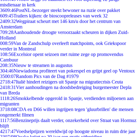
misdienaar in kerk
36
09:46
PostNL-bezorger steekt bewoner na ruzie over pakket
6
09:45
Trailers kijken: de bioscoopreleases van week 32
24
09:32
Wegpiraat scheurt met 146 km/u door het centrum van
Amsterdam
7
09:28
Aanhoudende droogte veroorzaakt scheuren in dijken Zuid-
Holland
0
08:59
Van de Zandschulp overleeft matchpoints, ook Griekspoor
verder in Montreal
1
08:56
Excelsior opent seizoen met ruime zege op promovendus
Cambuur
2
08:35
Nieuw te streamen in augustus
3
04:46
Niewiadoma profiteert van pokerspel en grijpt geel op Ventoux
35
00:07
Random Pics van de Dag #1979
27
18:47
Italië hindert reizigers uit Spanje na migratiecrisis Ceuta
24
18:31
Vier aanhoudingen na doodsbedreiging burgemeester Depla
van Breda
11
18:26
Smokkelbende opgerold in Spanje, verdienden miljoenen aan
migranten
37
18:08
CDA en D66 willen ingrijpen tegen 'gluurbrillen' die mensen
ongemerkt filmen
11
17:56
Benzineprijs daalt verder, onzekerheid over Straat van Hormuz
blijft
42
17:47
Voedselprijzen wereldwijd op hoogste niveau in ruim drie jaar
23
07/08
Quake krijgt na 30 jaar een gratis uitbreiding