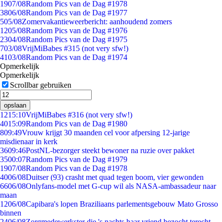
19
07/08
Random Pics van de Dag #1978
38
06/08
Random Pics van de Dag #1977
5
05/08
Zomervakantieweerbericht: aanhoudend zomers
12
05/08
Random Pics van de Dag #1976
23
04/08
Random Pics van de Dag #1975
7
03/08
VrijMiBabes #315 (not very sfw!)
41
03/08
Random Pics van de Dag #1974
Opmerkelijk
Opmerkelijk
Scrollbar gebruiken
opslaan
12
15:10
VrijMiBabes #316 (not very sfw!)
40
15:09
Random Pics van de Dag #1980
8
09:49
Vrouw krijgt 30 maanden cel voor afpersing 12-jarige
misdienaar in kerk
36
09:46
PostNL-bezorger steekt bewoner na ruzie over pakket
35
00:07
Random Pics van de Dag #1979
19
07/08
Random Pics van de Dag #1978
40
06/08
Duitser (93) crasht met quad tegen boom, vier gewonden
66
06/08
Onlyfans-model met G-cup wil als NASA-ambassadeur naar
maan
12
06/08
Capibara's lopen Braziliaans parlementsgebouw Mato Grosso
binnen
24
06/08
Zorgmedewerkster die 's nachts haar vriend bezocht terecht