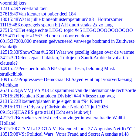
vooruitkijkers
123
15:49
Nederland toen
276
15:49
Van kleuter tot puber deel 184
180
15:48
Wat is jullie binnenhuistemperatuur? #81 Horrorzomer
111
15:48
Koopzegels sparen bij AH duurt straks 2x zo lang
275
15:46
Het enige echte LEGO-topic #45 LEGOOOOOOOOOOO
9
15:41
Teltopic #1567 tel door en door en door....
60
15:37
200.000 mensen geëvacueerd vanwege bosbrand in Zuidwest-
Frankrijk
125
15:33
[ShowChat #1259] Waar we gezellig klagen over de warmte
24
15:32
Defensiepact Pakistan, Turkije en Saudi-Arabië bevat art.5
clausule?
149
15:27
Pensioenfonds ABP stapt uit Tesla, beloning Musk
struikelblok
109
15:27
Progressieve Democraat El-Sayed wint nipt voorverkiezing
Michigan
267
15:26
[AMV] VS #1312 spammers van de internationale rechtsorde
176
15:26
[Keuken Kampioen Divisie] #44 Vitesse mag weg
213
15:22
Bloemen/planten in je eigen tuin #94 Kleur!
228
15:19
The Odyssey (Christopher Nolan) 17 juli 2026
69
15:16
[HAZES-gate #118] Echt een leuk wijf
42
15:12
Bezoeker verliest deel van vinger in waterattractie Walibi
Holland
86
15:10
GTA VI #12 GTA VI Extended look 27 Augustus Netflix/YT
185
15:08
VS: Political Wars, Voter Fraud and Secret Agendas #148