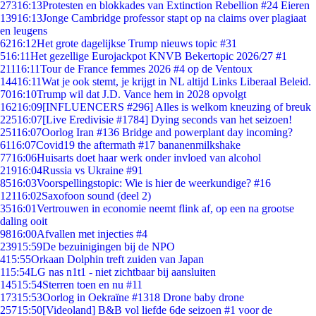
273
16:13
Protesten en blokkades van Extinction Rebellion #24 Eieren
139
16:13
Jonge Cambridge professor stapt op na claims over plagiaat
en leugens
62
16:12
Het grote dagelijkse Trump nieuws topic #31
5
16:11
Het gezellige Eurojackpot KNVB Bekertopic 2026/27 #1
211
16:11
Tour de France femmes 2026 #4 op de Ventoux
144
16:11
Wat je ook stemt, je krijgt in NL altijd Links Liberaal Beleid.
70
16:10
Trump wil dat J.D. Vance hem in 2028 opvolgt
162
16:09
[INFLUENCERS #296] Alles is welkom kneuzing of breuk
225
16:07
[Live Eredivisie #1784] Dying seconds van het seizoen!
251
16:07
Oorlog Iran #136 Bridge and powerplant day incoming?
61
16:07
Covid19 the aftermath #17 bananenmilkshake
77
16:06
Huisarts doet haar werk onder invloed van alcohol
219
16:04
Russia vs Ukraine #91
85
16:03
Voorspellingstopic: Wie is hier de weerkundige? #16
121
16:02
Saxofoon sound (deel 2)
35
16:01
Vertrouwen in economie neemt flink af, op een na grootse
daling ooit
98
16:00
Afvallen met injecties #4
239
15:59
De bezuinigingen bij de NPO
4
15:55
Orkaan Dolphin treft zuiden van Japan
1
15:54
LG nas n1t1 - niet zichtbaar bij aansluiten
145
15:54
Sterren toen en nu #11
173
15:53
Oorlog in Oekraïne #1318 Drone baby drone
257
15:50
[Videoland] B&B vol liefde 6de seizoen #1 voor de