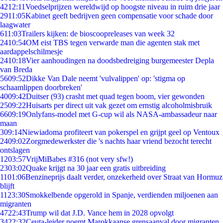
42
12:11
Voedselprijzen wereldwijd op hoogste niveau in ruim drie jaar
29
11:05
Kabinet geeft bedrijven geen compensatie voor schade door
laagwater
6
11:03
Trailers kijken: de bioscoopreleases van week 32
24
10:54
OM eist TBS tegen verwarde man die agenten stak met
aardappelschilmesje
24
10:18
Vier aanhoudingen na doodsbedreiging burgemeester Depla
van Breda
56
09:52
Dikke Van Dale neemt 'vulvalippen' op: 'stigma op
schaamlippen doorbreken'
40
09:42
Duitser (93) crasht met quad tegen boom, vier gewonden
25
09:22
Huisarts per direct uit vak gezet om ernstig alcoholmisbruik
66
09:19
Onlyfans-model met G-cup wil als NASA-ambassadeur naar
maan
3
09:14
Niewiadoma profiteert van pokerspel en grijpt geel op Ventoux
24
09:02
Zorgmedewerkster die 's nachts haar vriend bezocht terecht
ontslagen
12
03:57
VrijMiBabes #316 (not very sfw!)
23
03:02
Quake krijgt na 30 jaar een gratis uitbreiding
11
01:06
Benzineprijs daalt verder, onzekerheid over Straat van Hormuz
blijft
11
23:30
Smokkelbende opgerold in Spanje, verdienden miljoenen aan
migranten
47
22:43
Trump wil dat J.D. Vance hem in 2028 opvolgt
34
22:32
Ceuta-leider noemt Marokkaanse grensaanval door migranten