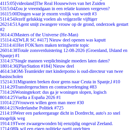
41
15:05
[videoland]The Real Housewives van het Zuiden
53
15:04
Zou je vreemdgaan in een relatie kunnen vergeven?
161
15:00
Dingen waar je enorm vrolijk van wordt #3
51
14:54
Jezelf gelukkig voelen als vrijgezelle vijftiger
262
14:51
Agent smijt zwangere vrouw op de grond, onderzoek gestart
#2
36
14:43
Masters of the Universe (He-Man)
151
14:42
[WLR SC #417] Nieuw deel openen was kaputt
231
14:41
Het FOK!kers maken teringherrie topic
260
14:38
Totale zonsverduistering 12-08-2026 (Groenland, IJsland en
Spanje) #1
33
14:37
Single mannen verplichtsingle moeders laten daten?
180
14:36
[PlayStation #184] Nieuw deel
46
14:34
OM-Teamleider met kinderporno is oud-directeur van twee
basisscholen
152
14:31
Migranten breken door grens naar Ceuta in Spanje,l #10
31
14:29
Transfergeruchten en contractverlenging #83
73
14:26
Woningtekort: dus ga je woningen slopen, logisch
80
14:25
Vuelta a España 2026 #1
110
14:23
Vrouwen willen geen man meer #30
86
14:21
Nederlandse Politiek #725
21
14:19
Weer een parkeergarage dicht in Dordrecht, auto's zo snel
mogelijk weg
19
14:19
Twee zwaargewonden bij eenzijdig ongeval Zeeland.
17
14:08
Ik wil een eigen politieke partij oprichten