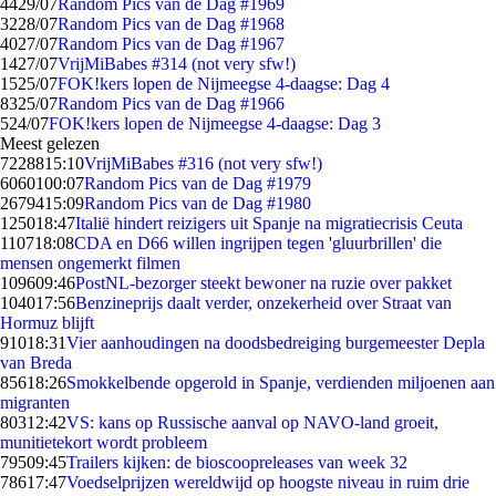
44
29/07
Random Pics van de Dag #1969
32
28/07
Random Pics van de Dag #1968
40
27/07
Random Pics van de Dag #1967
14
27/07
VrijMiBabes #314 (not very sfw!)
15
25/07
FOK!kers lopen de Nijmeegse 4-daagse: Dag 4
83
25/07
Random Pics van de Dag #1966
5
24/07
FOK!kers lopen de Nijmeegse 4-daagse: Dag 3
Meest gelezen
72288
15:10
VrijMiBabes #316 (not very sfw!)
60601
00:07
Random Pics van de Dag #1979
26794
15:09
Random Pics van de Dag #1980
1250
18:47
Italië hindert reizigers uit Spanje na migratiecrisis Ceuta
1107
18:08
CDA en D66 willen ingrijpen tegen 'gluurbrillen' die
mensen ongemerkt filmen
1096
09:46
PostNL-bezorger steekt bewoner na ruzie over pakket
1040
17:56
Benzineprijs daalt verder, onzekerheid over Straat van
Hormuz blijft
910
18:31
Vier aanhoudingen na doodsbedreiging burgemeester Depla
van Breda
856
18:26
Smokkelbende opgerold in Spanje, verdienden miljoenen aan
migranten
803
12:42
VS: kans op Russische aanval op NAVO-land groeit,
munitietekort wordt probleem
795
09:45
Trailers kijken: de bioscoopreleases van week 32
786
17:47
Voedselprijzen wereldwijd op hoogste niveau in ruim drie