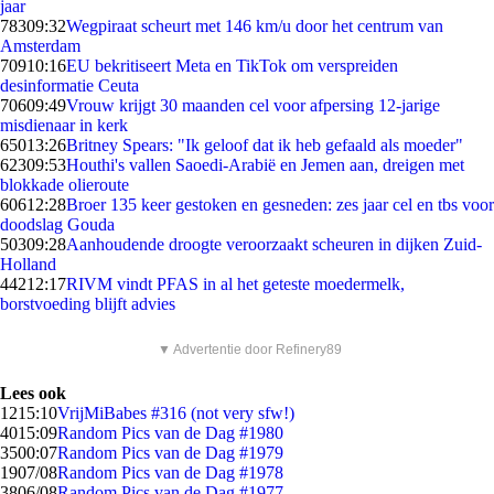
jaar
783
09:32
Wegpiraat scheurt met 146 km/u door het centrum van
Amsterdam
709
10:16
EU bekritiseert Meta en TikTok om verspreiden
desinformatie Ceuta
706
09:49
Vrouw krijgt 30 maanden cel voor afpersing 12-jarige
misdienaar in kerk
650
13:26
Britney Spears: "Ik geloof dat ik heb gefaald als moeder"
623
09:53
Houthi's vallen Saoedi-Arabië en Jemen aan, dreigen met
blokkade olieroute
606
12:28
Broer 135 keer gestoken en gesneden: zes jaar cel en tbs voor
doodslag Gouda
503
09:28
Aanhoudende droogte veroorzaakt scheuren in dijken Zuid-
Holland
442
12:17
RIVM vindt PFAS in al het geteste moedermelk,
borstvoeding blijft advies
▼ Advertentie door Refinery89
Lees ook
12
15:10
VrijMiBabes #316 (not very sfw!)
40
15:09
Random Pics van de Dag #1980
35
00:07
Random Pics van de Dag #1979
19
07/08
Random Pics van de Dag #1978
38
06/08
Random Pics van de Dag #1977