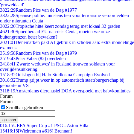
'gruweldaad'
38
22:29
Random Pics van de Dag #1977
38
22:28
Spaanse politie: minstens tien voor terrorisme veroordeelden
onder migranten Ceuta
30
22:20
Tropische hitte keert zondag terug met lokaal 32 graden
46
21:30
Spoedberaad EU na crisis Ceuta, moeten we onze
buitengrenzen beter bewaken?
20
21:01
Denemarken pakt AI-gebruik in scholen aan: extra mondelinge
examens
35
19:58
Random Pics van de Dag #1979
25
19:43
Peter Faber (82) overleden
24
18:41
'Zwarte weduwes' in Rusland trouwen soldaten voor
overlijdensuitkering
15
18:32
Ontslagen bij Halo Studios na Campaign Evolved
30
18:32
Trump grijpt weer in op automatisch staatsburgerschap bij
geboorte in VS
31
18:19
Amsterdams dierenasiel DOA overspoeld met babykonijntjes
Forum
Forum
Scrollbar gebruiken
opslaan
0
16:15
UEFA Super Cup #1 PSG - Aston Villa
154
16:15
[Wielrennen #616] Brennan!