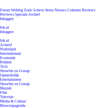
Forum
Weblog
Zoek
Actieve Items
Nieuws
Columns
Reviews
Previews
Specials
Archief
Inloggen
fok.nl
Inloggen
fok.nl
Actueel
Nederland
Internationaal
Economie
Politiek
Tech
Showbiz en Gossip
Opmerkelijk
Entertainment
Showbiz en Gossip
Muziek
Film
Televisie
Media & Cultuur
Bioscoopagenda