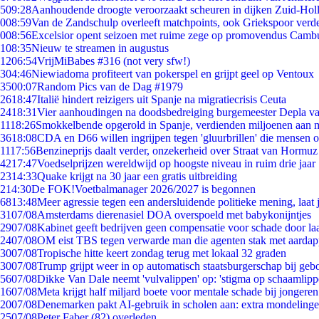
5
09:28
Aanhoudende droogte veroorzaakt scheuren in dijken Zuid-Hol
0
08:59
Van de Zandschulp overleeft matchpoints, ook Griekspoor verde
0
08:56
Excelsior opent seizoen met ruime zege op promovendus Camb
1
08:35
Nieuw te streamen in augustus
12
06:54
VrijMiBabes #316 (not very sfw!)
3
04:46
Niewiadoma profiteert van pokerspel en grijpt geel op Ventoux
35
00:07
Random Pics van de Dag #1979
26
18:47
Italië hindert reizigers uit Spanje na migratiecrisis Ceuta
24
18:31
Vier aanhoudingen na doodsbedreiging burgemeester Depla v
11
18:26
Smokkelbende opgerold in Spanje, verdienden miljoenen aan 
36
18:08
CDA en D66 willen ingrijpen tegen 'gluurbrillen' die mensen 
11
17:56
Benzineprijs daalt verder, onzekerheid over Straat van Hormuz b
42
17:47
Voedselprijzen wereldwijd op hoogste niveau in ruim drie jaar
23
14:33
Quake krijgt na 30 jaar een gratis uitbreiding
2
14:30
De FOK!Voetbalmanager 2026/2027 is begonnen
68
13:48
Meer agressie tegen een andersluidende politieke mening, laat j
31
07/08
Amsterdams dierenasiel DOA overspoeld met babykonijntjes
29
07/08
Kabinet geeft bedrijven geen compensatie voor schade door la
24
07/08
OM eist TBS tegen verwarde man die agenten stak met aardap
30
07/08
Tropische hitte keert zondag terug met lokaal 32 graden
30
07/08
Trump grijpt weer in op automatisch staatsburgerschap bij geb
56
07/08
Dikke Van Dale neemt 'vulvalippen' op: 'stigma op schaamlip
16
07/08
Meta krijgt half miljard boete voor mentale schade bij jongeren
20
07/08
Denemarken pakt AI-gebruik in scholen aan: extra mondeling
25
07/08
Peter Faber (82) overleden