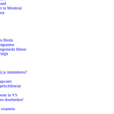
land
r in Montreal
uur
an Breda
migranten
ongemerkt filmen
lijft
ij je intimideren?
agwater
pelschilmesje
oorte in VS
pen doorbreken'
e examens