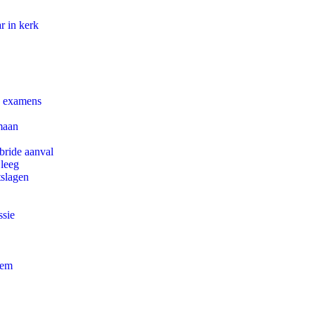
r in kerk
e examens
maan
bride aanval
 leeg
tslagen
ssie
eem