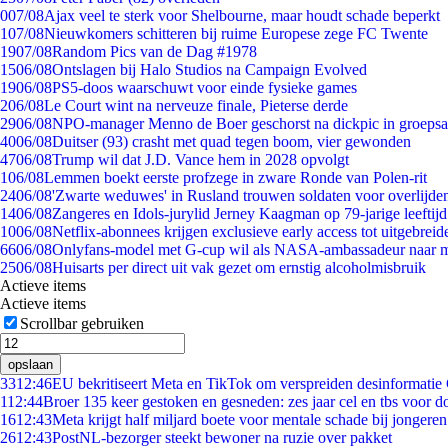
0
07/08
Ajax veel te sterk voor Shelbourne, maar houdt schade beperkt
1
07/08
Nieuwkomers schitteren bij ruime Europese zege FC Twente
19
07/08
Random Pics van de Dag #1978
15
06/08
Ontslagen bij Halo Studios na Campaign Evolved
19
06/08
PS5-doos waarschuwt voor einde fysieke games
2
06/08
Le Court wint na nerveuze finale, Pieterse derde
29
06/08
NPO-manager Menno de Boer geschorst na dickpic in groeps
40
06/08
Duitser (93) crasht met quad tegen boom, vier gewonden
47
06/08
Trump wil dat J.D. Vance hem in 2028 opvolgt
1
06/08
Lemmen boekt eerste profzege in zware Ronde van Polen-rit
24
06/08
'Zwarte weduwes' in Rusland trouwen soldaten voor overlijden
14
06/08
Zangeres en Idols-jurylid Jerney Kaagman op 79-jarige leeftij
10
06/08
Netflix-abonnees krijgen exclusieve early access tot uitgebreid
66
06/08
Onlyfans-model met G-cup wil als NASA-ambassadeur naar 
25
06/08
Huisarts per direct uit vak gezet om ernstig alcoholmisbruik
Actieve items
Actieve items
Scrollbar gebruiken
opslaan
33
12:46
EU bekritiseert Meta en TikTok om verspreiden desinformatie
1
12:44
Broer 135 keer gestoken en gesneden: zes jaar cel en tbs voor 
16
12:43
Meta krijgt half miljard boete voor mentale schade bij jongeren
26
12:43
PostNL-bezorger steekt bewoner na ruzie over pakket