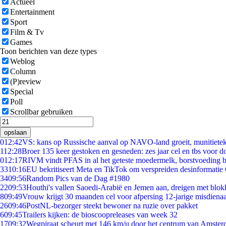
Actueel
Entertainment
Sport
Film & Tv
Games
Toon berichten van deze types
Weblog
Column
(P)review
Special
Poll
Scrollbar gebruiken
opslaan
0
12:42
VS: kans op Russische aanval op NAVO-land groeit, munitiete
1
12:28
Broer 135 keer gestoken en gesneden: zes jaar cel en tbs voor 
0
12:17
RIVM vindt PFAS in al het geteste moedermelk, borstvoeding bl
33
10:16
EU bekritiseert Meta en TikTok om verspreiden desinformatie
34
09:56
Random Pics van de Dag #1980
22
09:53
Houthi's vallen Saoedi-Arabië en Jemen aan, dreigen met blok
8
09:49
Vrouw krijgt 30 maanden cel voor afpersing 12-jarige misdienaa
26
09:46
PostNL-bezorger steekt bewoner na ruzie over pakket
6
09:45
Trailers kijken: de bioscoopreleases van week 32
17
09:32
Wegpiraat scheurt met 146 km/u door het centrum van Amste