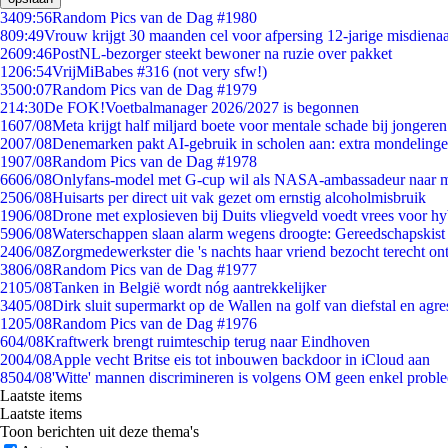
34
09:56
Random Pics van de Dag #1980
8
09:49
Vrouw krijgt 30 maanden cel voor afpersing 12-jarige misdienaa
26
09:46
PostNL-bezorger steekt bewoner na ruzie over pakket
12
06:54
VrijMiBabes #316 (not very sfw!)
35
00:07
Random Pics van de Dag #1979
2
14:30
De FOK!Voetbalmanager 2026/2027 is begonnen
16
07/08
Meta krijgt half miljard boete voor mentale schade bij jongeren
20
07/08
Denemarken pakt AI-gebruik in scholen aan: extra mondeling
19
07/08
Random Pics van de Dag #1978
66
06/08
Onlyfans-model met G-cup wil als NASA-ambassadeur naar 
25
06/08
Huisarts per direct uit vak gezet om ernstig alcoholmisbruik
19
06/08
Drone met explosieven bij Duits vliegveld voedt vrees voor hy
59
06/08
Waterschappen slaan alarm wegens droogte: Gereedschapskist
24
06/08
Zorgmedewerkster die 's nachts haar vriend bezocht terecht on
38
06/08
Random Pics van de Dag #1977
21
05/08
Tanken in België wordt nóg aantrekkelijker
34
05/08
Dirk sluit supermarkt op de Wallen na golf van diefstal en agre
12
05/08
Random Pics van de Dag #1976
6
04/08
Kraftwerk brengt ruimteschip terug naar Eindhoven
20
04/08
Apple vecht Britse eis tot inbouwen backdoor in iCloud aan
85
04/08
'Witte' mannen discrimineren is volgens OM geen enkel probl
Laatste items
Laatste items
Toon berichten uit deze thema's