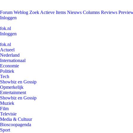
Forum
Weblog
Zoek
Actieve Items
Nieuws
Columns
Reviews
Previe
Inloggen
fok.nl
Inloggen
fok.nl
Actueel
Nederland
Internationaal
Economie
Politiek
Tech
Showbiz en Gossip
Opmerkelijk
Entertainment
Showbiz en Gossip
Muziek
Film
Televisie
Media & Cultuur
Bioscoopagenda
Sport