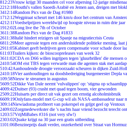
8
12:23
Vrouw krijgt 30 maanden cel voor afpersing 12-jarige misdienaa
22
12:18
Houthi's vallen Saoedi-Arabië en Jemen aan, dreigen met blok
34
12:14
Random Pics van de Dag #1980
17
12:12
Wegpiraat scheurt met 146 km/u door het centrum van Amste
42
12:11
Voedselprijzen wereldwijd op hoogste niveau in ruim drie jaar
19
12:02
Long live the 7th of October
36
11:38
Random Pics van de Dag #1833
26
11:38
Italië hindert reizigers uit Spanje na migratiecrisis Ceuta
68
11:29
Meer agressie tegen een andersluidende politieke mening, laat ji
29
11:05
Kabinet geeft bedrijven geen compensatie voor schade door la
6
11:03
Trailers kijken: de bioscoopreleases van week 32
36
11:02
CDA en D66 willen ingrijpen tegen 'gluurbrillen' die mensen 
24
10:54
OM eist TBS tegen verwarde man die agenten stak met aardap
5
10:42
Aanhoudende droogte veroorzaakt scheuren in dijken Zuid-Hol
24
10:18
Vier aanhoudingen na doodsbedreiging burgemeester Depla v
1
09:58
Nieuw te streamen in augustus
56
09:52
Dikke Van Dale neemt 'vulvalippen' op: 'stigma op schaamlip
40
09:42
Duitser (93) crasht met quad tegen boom, vier gewonden
25
09:22
Huisarts per direct uit vak gezet om ernstig alcoholmisbruik
66
09:19
Onlyfans-model met G-cup wil als NASA-ambassadeur naar 
3
09:14
Niewiadoma profiteert van pokerspel en grijpt geel op Ventoux
24
09:02
Zorgmedewerkster die 's nachts haar vriend bezocht terecht on
12
03:57
VrijMiBabes #316 (not very sfw!)
23
03:02
Quake krijgt na 30 jaar een gratis uitbreiding
11
01:06
Benzineprijs daalt verder, onzekerheid over Straat van Hormuz 