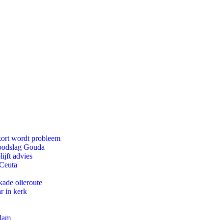
kort wordt probleem
doodslag Gouda
ijft advies
 Ceuta
kade olieroute
r in kerk
rdam