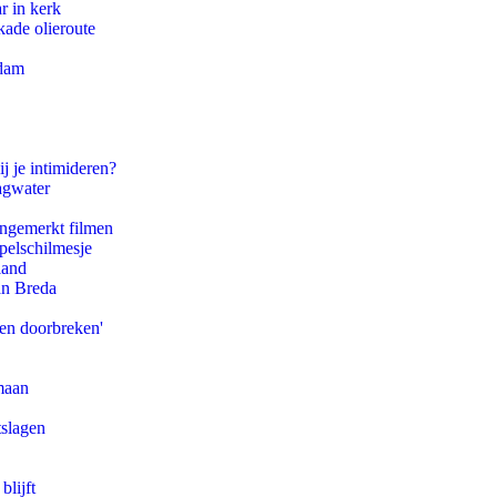
r in kerk
kade olieroute
rdam
j je intimideren?
agwater
ongemerkt filmen
pelschilmesje
land
an Breda
pen doorbreken'
maan
tslagen
blijft