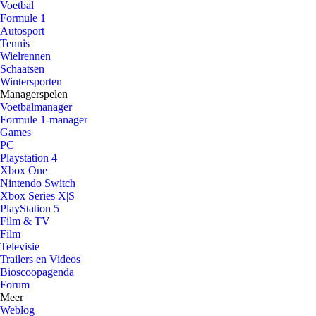
Voetbal
Formule 1
Autosport
Tennis
Wielrennen
Schaatsen
Wintersporten
Managerspelen
Voetbalmanager
Formule 1-manager
Games
PC
Playstation 4
Xbox One
Nintendo Switch
Xbox Series X|S
PlayStation 5
Film & TV
Film
Televisie
Trailers en Videos
Bioscoopagenda
Forum
Meer
Weblog