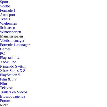
Sport
Voetbal
Formule 1
Autosport
Tennis
Wielrennen
Schaatsen
Wintersporten
Managerspelen
Voetbalmanager
Formule 1-manager
Games
PC
Playstation 4
Xbox One
Nintendo Switch
Xbox Series X|S
PlayStation 5
Film & TV
Film
Televisie
Trailers en Videos
Bioscoopagenda
Forum
Meer