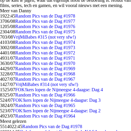
op de kast te jagen, waar dat eigenlijk nooit de bedoeling is. Houdt van
films, series, tech en gamen, en wil vooral nieuws met een mening.
Meer van Danny
19
22:45
Random Pics van de Dag #1978
37
06/08
Random Pics van de Dag #1977
12
05/08
Random Pics van de Dag #1976
23
04/08
Random Pics van de Dag #1975
7
03/08
VrijMiBabes #315 (not very sfw!)
41
03/08
Random Pics van de Dag #1974
30
02/08
Random Pics van de Dag #1973
44
01/08
Random Pics van de Dag #1972
49
31/07
Random Pics van de Dag #1971
36
30/07
Random Pics van de Dag #1970
44
29/07
Random Pics van de Dag #1969
32
28/07
Random Pics van de Dag #1968
40
27/07
Random Pics van de Dag #1967
14
27/07
VrijMiBabes #314 (not very sfw!)
15
25/07
FOK!kers lopen de Nijmeegse 4-daagse: Dag 4
83
25/07
Random Pics van de Dag #1966
5
24/07
FOK!kers lopen de Nijmeegse 4-daagse: Dag 3
38
24/07
Random Pics van de Dag #1965
5
23/07
FOK!kers lopen de Nijmeegse 4-daagse: Dag 2
49
23/07
Random Pics van de Dag #1964
Meest gelezen
55140
22:45
Random Pics van de Dag #1978