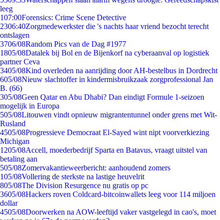
leeg
1
07:00
Forensics: Crime Scene Detective
23
06:40
Zorgmedewerkster die 's nachts haar vriend bezocht terecht
ontslagen
37
06/08
Random Pics van de Dag #1977
18
05/08
Datalek bij Bol en de Bijenkorf na cyberaanval op logistiek
partner Ceva
34
05/08
Kind overleden na aanrijding door AH-bestelbus in Dordrecht
6
05/08
Nieuw slachtoffer in kindermisbruikzaak zorgprofessional Jan
B. (66)
3
05/08
Geen Qatar en Abu Dhabi? Dan eindigt Formule 1-seizoen
mogelijk in Europa
5
05/08
Litouwen vindt opnieuw migrantentunnel onder grens met Wit-
Rusland
45
05/08
Progressieve Democraat El-Sayed wint nipt voorverkiezing
Michigan
12
05/08
Accell, moederbedrijf Sparta en Batavus, vraagt uitstel van
betaling aan
5
05/08
Zomervakantieweerbericht: aanhoudend zomers
1
05/08
Vollering de sterkste na lastige heuvelrit
8
05/08
The Division Resurgence nu gratis op pc
36
05/08
Hackers roven Coldcard-bitcoinwallets leeg voor 114 miljoen
dollar
45
05/08
Doorwerken na AOW-leeftijd vaker vastgelegd in cao's, moet