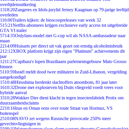
overlijdensuitkering
13
18:20
Zangeres en Idols-jurylid Jerney Kaagman op 79-jarige leeftijd
overleden
1
16:00
Trailers kijken: de bioscoopreleases van week 32
5
15:21
Netflix-abonnees krijgen exclusieve early access tot uitgebreide
GTA VI trailer
57
14:35
Onlyfans-model met G-cup wil als NASA-ambassadeur naar
maan
22
14:09
Huisarts per direct uit vak gezet om ernstig alcoholmisbruik
2
12:12
XBOX platform krijgt zijn eigen "Platinum" achievements dit
jaar
12
11:27
Capibara's lopen Braziliaans parlementsgebouw Mato Grosso
binnen
51
10:59
Israël meldt dood twee militairen in Zuid-Libanon, vergelding
aangekondigd
15
10:48
Hiroshima herdenkt slachtoffers atoombom, 81 jaar later
16
10:32
Drone met explosieven bij Duits vliegveld voedt vrees voor
hybride aanval
33
10:28
Wakker Dier dient klacht in tegen insectenfabriek Protix om
duurzaamheidsclaims
22
10:16
Iran en Oman eens over route Straat van Hormuz, VS
buitenspel
25
10:08
NAVO zet wegens Russische provocatie 250% meer
gevechtsvliegtuigen in
55
09:33
Waterschappen slaan alarm wegens droogte: Gereedschapskist