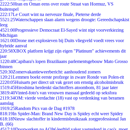
22
22:50
Iran en Oman eens over route Straat van Hormuz, VS
buitenspel
2
22:17
Le Court wint na nerveuze finale, Pieterse derde
55
21:25
Waterschappen slaan alarm wegens droogte: Gereedschapskist
leeg
45
21:00
Progressieve Democraat El-Sayed wint nipt voorverkiezing
Michigan
16
21:00
Drone met explosieven bij Duits vliegveld voedt vrees voor
hybride aanval
2
20:58
XBOX platform krijgt zijn eigen "Platinum" achievements dit
jaar
12
20:48
Capibara's lopen Braziliaans parlementsgebouw Mato Grosso
binnen
5
20:30
Zomervakantieweerbericht: aanhoudend zomers
1
20:21
Lemmen boekt eerste profzege in zware Ronde van Polen-rit
22
20:05
Huisarts per direct uit vak gezet om ernstig alcoholmisbruik
15
19:45
Hiroshima herdenkt slachtoffers atoombom, 81 jaar later
38
19:40
Vinted-foto's van vrouwen massaal gedeeld op seksfora
21
19:34
OM: vierde verdachte (18) vast op verdenking van beramen
aanslag
19
19:25
Random Pics van de Dag #1978
8
18:19
In Spider-Man: Brand New Day is Spidey echt weer Spidey
6
18:18
Nieuw slachtoffer in kindermisbruikzaak zorgprofessional Jan
B. (66)
45
17:10
Doorwerken na AOW-leeftijd vaker vastgelegd in cao's, moet