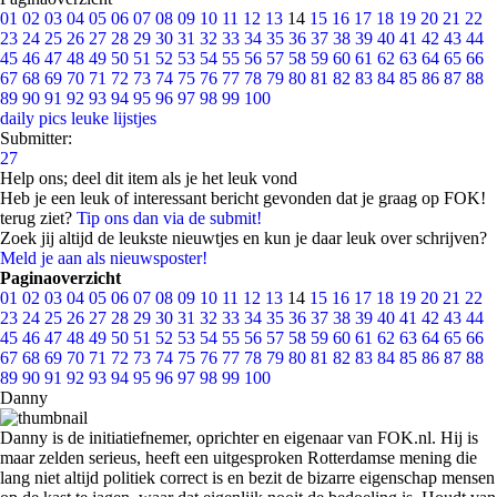
01
02
03
04
05
06
07
08
09
10
11
12
13
14
15
16
17
18
19
20
21
22
23
24
25
26
27
28
29
30
31
32
33
34
35
36
37
38
39
40
41
42
43
44
45
46
47
48
49
50
51
52
53
54
55
56
57
58
59
60
61
62
63
64
65
66
67
68
69
70
71
72
73
74
75
76
77
78
79
80
81
82
83
84
85
86
87
88
89
90
91
92
93
94
95
96
97
98
99
100
daily pics
leuke lijstjes
Submitter:
27
Help ons; deel dit item als je het leuk vond
Heb je een leuk of interessant bericht gevonden dat je graag op FOK!
terug ziet?
Tip ons dan via de submit!
Zoek jij altijd de leukste nieuwtjes en kun je daar leuk over schrijven?
Meld je aan als nieuwsposter!
Paginaoverzicht
01
02
03
04
05
06
07
08
09
10
11
12
13
14
15
16
17
18
19
20
21
22
23
24
25
26
27
28
29
30
31
32
33
34
35
36
37
38
39
40
41
42
43
44
45
46
47
48
49
50
51
52
53
54
55
56
57
58
59
60
61
62
63
64
65
66
67
68
69
70
71
72
73
74
75
76
77
78
79
80
81
82
83
84
85
86
87
88
89
90
91
92
93
94
95
96
97
98
99
100
Danny
Danny is de initiatiefnemer, oprichter en eigenaar van FOK.nl. Hij is
maar zelden serieus, heeft een uitgesproken Rotterdamse mening die
lang niet altijd politiek correct is en bezit de bizarre eigenschap mensen