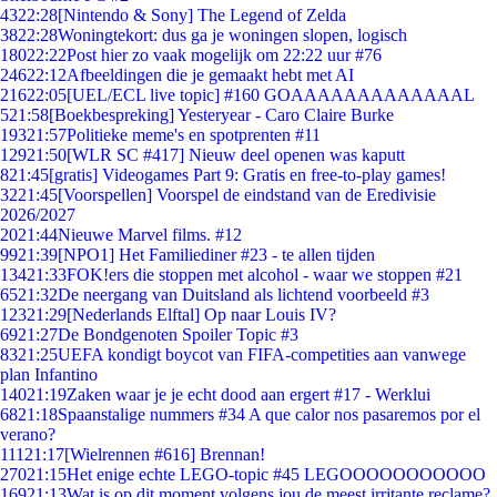
43
22:28
[Nintendo & Sony] The Legend of Zelda
38
22:28
Woningtekort: dus ga je woningen slopen, logisch
180
22:22
Post hier zo vaak mogelijk om 22:22 uur #76
246
22:12
Afbeeldingen die je gemaakt hebt met AI
216
22:05
[UEL/ECL live topic] #160 GOAAAAAAAAAAAAAL
5
21:58
[Boekbespreking] Yesteryear - Caro Claire Burke
193
21:57
Politieke meme's en spotprenten #11
129
21:50
[WLR SC #417] Nieuw deel openen was kaputt
8
21:45
[gratis] Videogames Part 9: Gratis en free-to-play games!
32
21:45
[Voorspellen] Voorspel de eindstand van de Eredivisie
2026/2027
20
21:44
Nieuwe Marvel films. #12
99
21:39
[NPO1] Het Familiediner #23 - te allen tijden
134
21:33
FOK!ers die stoppen met alcohol - waar we stoppen #21
65
21:32
De neergang van Duitsland als lichtend voorbeeld #3
123
21:29
[Nederlands Elftal] Op naar Louis IV?
69
21:27
De Bondgenoten Spoiler Topic #3
83
21:25
UEFA kondigt boycot van FIFA-competities aan vanwege
plan Infantino
140
21:19
Zaken waar je je echt dood aan ergert #17 - Werklui
68
21:18
Spaanstalige nummers #34 A que calor nos pasaremos por el
verano?
111
21:17
[Wielrennen #616] Brennan!
270
21:15
Het enige echte LEGO-topic #45 LEGOOOOOOOOOOO
169
21:13
Wat is op dit moment volgens jou de meest irritante reclame?