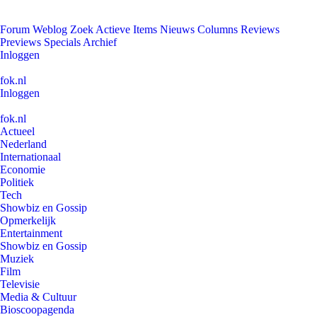
Forum
Weblog
Zoek
Actieve Items
Nieuws
Columns
Reviews
Previews
Specials
Archief
Inloggen
fok.nl
Inloggen
fok.nl
Actueel
Nederland
Internationaal
Economie
Politiek
Tech
Showbiz en Gossip
Opmerkelijk
Entertainment
Showbiz en Gossip
Muziek
Film
Televisie
Media & Cultuur
Bioscoopagenda