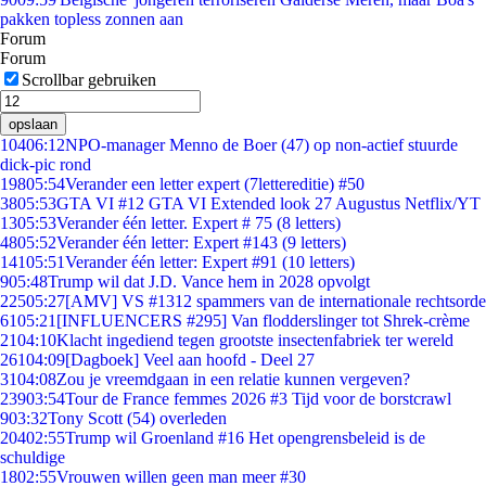
pakken topless zonnen aan
Forum
Forum
Scrollbar gebruiken
opslaan
104
06:12
NPO-manager Menno de Boer (47) op non-actief stuurde
dick-pic rond
198
05:54
Verander een letter expert (7lettereditie) #50
38
05:53
GTA VI #12 GTA VI Extended look 27 Augustus Netflix/YT
13
05:53
Verander één letter. Expert # 75 (8 letters)
48
05:52
Verander één letter: Expert #143 (9 letters)
141
05:51
Verander één letter: Expert #91 (10 letters)
9
05:48
Trump wil dat J.D. Vance hem in 2028 opvolgt
225
05:27
[AMV] VS #1312 spammers van de internationale rechtsorde
61
05:21
[INFLUENCERS #295] Van flodderslinger tot Shrek-crème
21
04:10
Klacht ingediend tegen grootste insectenfabriek ter wereld
261
04:09
[Dagboek] Veel aan hoofd - Deel 27
31
04:08
Zou je vreemdgaan in een relatie kunnen vergeven?
239
03:54
Tour de France femmes 2026 #3 Tijd voor de borstcrawl
9
03:32
Tony Scott (54) overleden
204
02:55
Trump wil Groenland #16 Het opengrensbeleid is de
schuldige
18
02:55
Vrouwen willen geen man meer #30