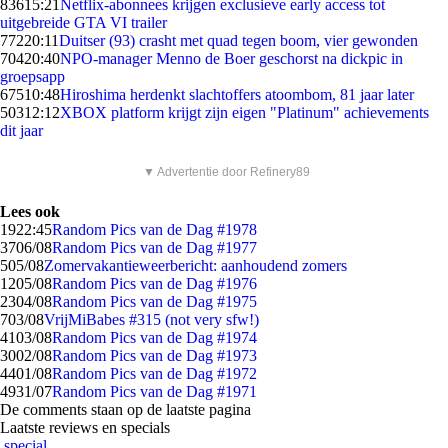
836
15:21
Netflix-abonnees krijgen exclusieve early access tot
uitgebreide GTA VI trailer
772
20:11
Duitser (93) crasht met quad tegen boom, vier gewonden
704
20:40
NPO-manager Menno de Boer geschorst na dickpic in
groepsapp
675
10:48
Hiroshima herdenkt slachtoffers atoombom, 81 jaar later
503
12:12
XBOX platform krijgt zijn eigen "Platinum" achievements
dit jaar
▼ Advertentie door Refinery89
Lees ook
19
22:45
Random Pics van de Dag #1978
37
06/08
Random Pics van de Dag #1977
5
05/08
Zomervakantieweerbericht: aanhoudend zomers
12
05/08
Random Pics van de Dag #1976
23
04/08
Random Pics van de Dag #1975
7
03/08
VrijMiBabes #315 (not very sfw!)
41
03/08
Random Pics van de Dag #1974
30
02/08
Random Pics van de Dag #1973
44
01/08
Random Pics van de Dag #1972
49
31/07
Random Pics van de Dag #1971
De comments staan op de laatste pagina
Laatste reviews en specials
special