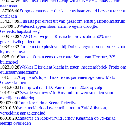
1900
14:35
Onlyfans-model met G-cup wil als NASA-ambassadeur
naar maan
1879
06:40
Zorgmedewerkster die 's nachts haar vriend bezocht terecht
ontslagen
1342
14:09
Huisarts per direct uit vak gezet om ernstig alcoholmisbruik
1104
09:33
Waterschappen slaan alarm wegens droogte:
Gereedschapskist leeg
1099
10:08
NAVO zet wegens Russische provocatie 250% meer
gevechtsvliegtuigen in
1033
10:32
Drone met explosieven bij Duits vliegveld voedt vrees voor
hybride aanval
1025
10:16
Iran en Oman eens over route Straat van Hormuz, VS
buitenspel
1023
10:28
Wakker Dier dient klacht in tegen insectenfabriek Protix om
duurzaamheidsclaims
1016
11:27
Capibara's lopen Braziliaans parlementsgebouw Mato
Grosso binnen
1016
20:03
Trump wil dat J.D. Vance hem in 2028 opvolgt
1013
19:42
'Zwarte weduwes' in Rusland trouwen soldaten voor
overlijdensuitkering
990
07:00
Forensics: Crime Scene Detective
929
10:59
Israël meldt dood twee militairen in Zuid-Libanon,
vergelding aangekondigd
889
18:20
Zangeres en Idols-jurylid Jerney Kaagman op 79-jarige
leeftijd overleden