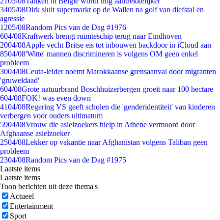
21
05/08
Tanken in België wordt nóg aantrekkelijker
34
05/08
Dirk sluit supermarkt op de Wallen na golf van diefstal en
agressie
12
05/08
Random Pics van de Dag #1976
6
04/08
Kraftwerk brengt ruimteschip terug naar Eindhoven
20
04/08
Apple vecht Britse eis tot inbouwen backdoor in iCloud aan
85
04/08
'Witte' mannen discrimineren is volgens OM geen enkel
probleem
30
04/08
Ceuta-leider noemt Marokkaanse grensaanval door migranten
'gruweldaad'
6
04/08
Grote natuurbrand Boschhuizerbergen groeit naar 100 hectare
6
04/08
FOK! was even down
41
04/08
Regering VS geeft scholen die 'genderidentiteit' van kinderen
verbergen voor ouders ultimatum
59
04/08
Vrouw die asielzoekers hielp in Athene vermoord door
Afghaanse asielzoeker
25
04/08
Lekker op vakantie naar Afghanistan volgens Taliban geen
probleem
23
04/08
Random Pics van de Dag #1975
Laatste items
Laatste items
Toon berichten uit deze thema's
Actueel
Entertainment
Sport