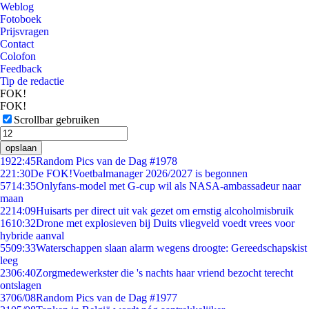
Weblog
Fotoboek
Prijsvragen
Contact
Colofon
Feedback
Tip de redactie
FOK!
FOK!
Scrollbar gebruiken
opslaan
19
22:45
Random Pics van de Dag #1978
2
21:30
De FOK!Voetbalmanager 2026/2027 is begonnen
57
14:35
Onlyfans-model met G-cup wil als NASA-ambassadeur naar
maan
22
14:09
Huisarts per direct uit vak gezet om ernstig alcoholmisbruik
16
10:32
Drone met explosieven bij Duits vliegveld voedt vrees voor
hybride aanval
55
09:33
Waterschappen slaan alarm wegens droogte: Gereedschapskist
leeg
23
06:40
Zorgmedewerkster die 's nachts haar vriend bezocht terecht
ontslagen
37
06/08
Random Pics van de Dag #1977