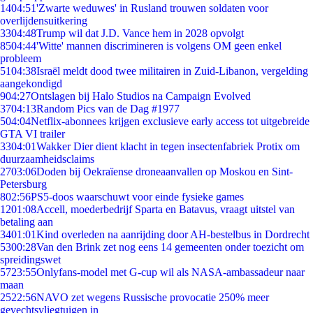
14
04:51
'Zwarte weduwes' in Rusland trouwen soldaten voor
overlijdensuitkering
33
04:48
Trump wil dat J.D. Vance hem in 2028 opvolgt
85
04:44
'Witte' mannen discrimineren is volgens OM geen enkel
probleem
51
04:38
Israël meldt dood twee militairen in Zuid-Libanon, vergelding
aangekondigd
9
04:27
Ontslagen bij Halo Studios na Campaign Evolved
37
04:13
Random Pics van de Dag #1977
5
04:04
Netflix-abonnees krijgen exclusieve early access tot uitgebreide
GTA VI trailer
33
04:01
Wakker Dier dient klacht in tegen insectenfabriek Protix om
duurzaamheidsclaims
27
03:06
Doden bij Oekraïense droneaanvallen op Moskou en Sint-
Petersburg
8
02:56
PS5-doos waarschuwt voor einde fysieke games
12
01:08
Accell, moederbedrijf Sparta en Batavus, vraagt uitstel van
betaling aan
34
01:01
Kind overleden na aanrijding door AH-bestelbus in Dordrecht
53
00:28
Van den Brink zet nog eens 14 gemeenten onder toezicht om
spreidingswet
57
23:55
Onlyfans-model met G-cup wil als NASA-ambassadeur naar
maan
25
22:56
NAVO zet wegens Russische provocatie 250% meer
gevechtsvliegtuigen in