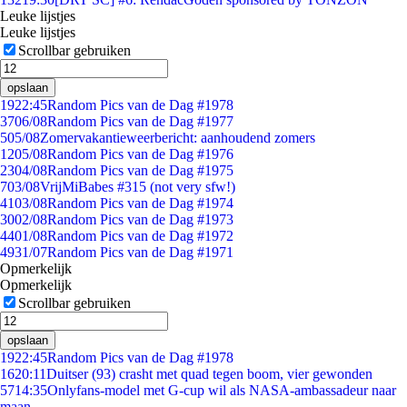
Leuke lijstjes
Leuke lijstjes
Scrollbar gebruiken
opslaan
19
22:45
Random Pics van de Dag #1978
37
06/08
Random Pics van de Dag #1977
5
05/08
Zomervakantieweerbericht: aanhoudend zomers
12
05/08
Random Pics van de Dag #1976
23
04/08
Random Pics van de Dag #1975
7
03/08
VrijMiBabes #315 (not very sfw!)
41
03/08
Random Pics van de Dag #1974
30
02/08
Random Pics van de Dag #1973
44
01/08
Random Pics van de Dag #1972
49
31/07
Random Pics van de Dag #1971
Opmerkelijk
Opmerkelijk
Scrollbar gebruiken
opslaan
19
22:45
Random Pics van de Dag #1978
16
20:11
Duitser (93) crasht met quad tegen boom, vier gewonden
57
14:35
Onlyfans-model met G-cup wil als NASA-ambassadeur naar
maan