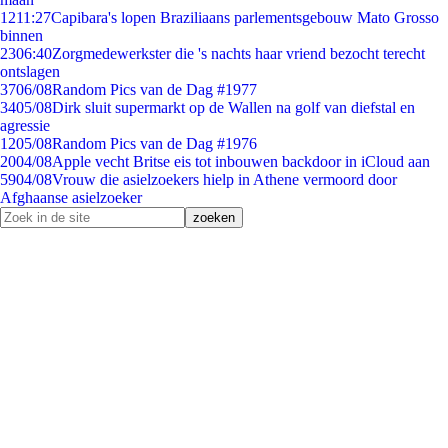
12
11:27
Capibara's lopen Braziliaans parlementsgebouw Mato Grosso
binnen
23
06:40
Zorgmedewerkster die 's nachts haar vriend bezocht terecht
ontslagen
37
06/08
Random Pics van de Dag #1977
34
05/08
Dirk sluit supermarkt op de Wallen na golf van diefstal en
agressie
12
05/08
Random Pics van de Dag #1976
20
04/08
Apple vecht Britse eis tot inbouwen backdoor in iCloud aan
59
04/08
Vrouw die asielzoekers hielp in Athene vermoord door
Afghaanse asielzoeker