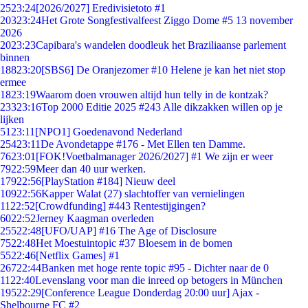
25
23:24
[2026/2027] Eredivisietoto #1
203
23:24
Het Grote Songfestivalfeest Ziggo Dome #5 13 november
2026
20
23:23
Capibara's wandelen doodleuk het Braziliaanse parlement
binnen
188
23:20
[SBS6] De Oranjezomer #10 Helene je kan het niet stop
ermee
18
23:19
Waarom doen vrouwen altijd hun telly in de kontzak?
233
23:16
Top 2000 Editie 2025 #243 Alle dikzakken willen op je
lijken
51
23:11
[NPO1] Goedenavond Nederland
254
23:11
De Avondetappe #176 - Met Ellen ten Damme.
76
23:01
[FOK!Voetbalmanager 2026/2027] #1 We zijn er weer
79
22:59
Meer dan 40 uur werken.
179
22:56
[PlayStation #184] Nieuw deel
109
22:56
Kapper Walat (27) slachtoffer van vernielingen
11
22:52
[Crowdfunding] #443 Rentestijgingen?
60
22:52
Jerney Kaagman overleden
255
22:48
[UFO/UAP] #16 The Age of Disclosure
75
22:48
Het Moestuintopic #37 Bloesem in de bomen
55
22:46
[Netflix Games] #1
267
22:44
Banken met hoge rente topic #95 - Dichter naar de 0
11
22:40
Levenslang voor man die inreed op betogers in München
195
22:29
[Conference League Donderdag 20:00 uur] Ajax -
Shelbourne FC #2