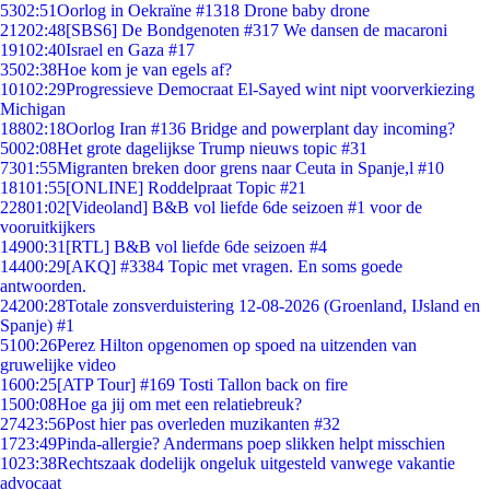
53
02:51
Oorlog in Oekraïne #1318 Drone baby drone
212
02:48
[SBS6] De Bondgenoten #317 We dansen de macaroni
191
02:40
Israel en Gaza #17
35
02:38
Hoe kom je van egels af?
101
02:29
Progressieve Democraat El-Sayed wint nipt voorverkiezing
Michigan
188
02:18
Oorlog Iran #136 Bridge and powerplant day incoming?
50
02:08
Het grote dagelijkse Trump nieuws topic #31
73
01:55
Migranten breken door grens naar Ceuta in Spanje,l #10
181
01:55
[ONLINE] Roddelpraat Topic #21
228
01:02
[Videoland] B&B vol liefde 6de seizoen #1 voor de
vooruitkijkers
149
00:31
[RTL] B&B vol liefde 6de seizoen #4
144
00:29
[AKQ] #3384 Topic met vragen. En soms goede
antwoorden.
242
00:28
Totale zonsverduistering 12-08-2026 (Groenland, IJsland en
Spanje) #1
51
00:26
Perez Hilton opgenomen op spoed na uitzenden van
gruwelijke video
16
00:25
[ATP Tour] #169 Tosti Tallon back on fire
15
00:08
Hoe ga jij om met een relatiebreuk?
274
23:56
Post hier pas overleden muzikanten #32
17
23:49
Pinda-allergie? Andermans poep slikken helpt misschien
10
23:38
Rechtszaak dodelijk ongeluk uitgesteld vanwege vakantie
advocaat