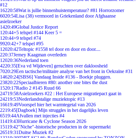
#12
162
20:58
Wat is jullie binnenhuistemperatuur? #81 Horrorzomer
60
20:54
Lisa (38) vermoord in Griekenland door Afghaanse
asielzoeker
14
20:49
Global Justice Report
1
20:44
+5 telspel #144 Keer 5 =
1
20:44
+9 telspel #74
99
20:42
+7 telspel #95
120
20:42
Teltopic #1558 tel door en door en door....
2
20:37
Jerney Kaagman overleden
120
20:36
Nederland toen
42
20:35
[Eva vd Wijdeven] geruchten over dakloosheid
70
20:29
Een tactische/militaire analyse van het front in Oekraïne #31
146
20:24
[SBS6] Vandaag Inside #136 - Boekje pluggen.
238
20:22
Speciaalbieren #80: another one bites the dust
15
20:17
Radio 2 #145 Ruud 66
247
19:58
Asielzoekers #22 : Het Europese migratiepact gaat in
242
19:53
Nederlandstalige muziektopic #13
166
19:49
Voorspel hier het warmtegetal van 2026
22
19:45
[Dagboek] Mijn struggles in het dagelijks leven
65
19:44
Afvallen met injecties #4
114
19:43
Hurricane & Cyclone Season 2026
151
19:42
"Niche"-historische producten in de supermarkt
265
19:31
Duitse Muziek #2
132
19:30
[DRT SC] #6: RendacGoden sponsored by TONZON