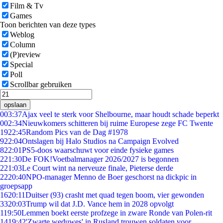
Film & Tv
Games
Toon berichten van deze types
Weblog
Column
(P)review
Special
Poll
Scrollbar gebruiken
opslaan
0
03:37
Ajax veel te sterk voor Shelbourne, maar houdt schade beperkt
0
02:34
Nieuwkomers schitteren bij ruime Europese zege FC Twente
19
22:45
Random Pics van de Dag #1978
9
22:04
Ontslagen bij Halo Studios na Campaign Evolved
8
22:01
PS5-doos waarschuwt voor einde fysieke games
2
21:30
De FOK!Voetbalmanager 2026/2027 is begonnen
2
21:03
Le Court wint na nerveuze finale, Pieterse derde
22
20:40
NPO-manager Menno de Boer geschorst na dickpic in
groepsapp
16
20:11
Duitser (93) crasht met quad tegen boom, vier gewonden
33
20:03
Trump wil dat J.D. Vance hem in 2028 opvolgt
1
19:50
Lemmen boekt eerste profzege in zware Ronde van Polen-rit
14
19:42
'Zwarte weduwes' in Rusland trouwen soldaten voor