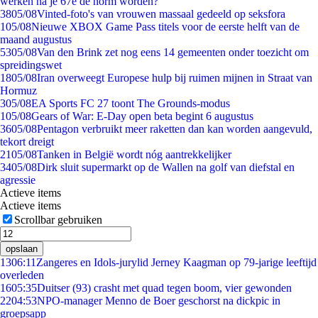
werken na je 67e de norm worden?
38
05/08
Vinted-foto's van vrouwen massaal gedeeld op seksfora
1
05/08
Nieuwe XBOX Game Pass titels voor de eerste helft van de
maand augustus
53
05/08
Van den Brink zet nog eens 14 gemeenten onder toezicht om
spreidingswet
18
05/08
Iran overweegt Europese hulp bij ruimen mijnen in Straat van
Hormuz
3
05/08
EA Sports FC 27 toont The Grounds-modus
1
05/08
Gears of War: E-Day open beta begint 6 augustus
36
05/08
Pentagon verbruikt meer raketten dan kan worden aangevuld,
tekort dreigt
21
05/08
Tanken in België wordt nóg aantrekkelijker
34
05/08
Dirk sluit supermarkt op de Wallen na golf van diefstal en
agressie
Actieve items
Actieve items
Scrollbar gebruiken
opslaan
13
06:11
Zangeres en Idols-jurylid Jerney Kaagman op 79-jarige leeftijd
overleden
16
05:35
Duitser (93) crasht met quad tegen boom, vier gewonden
22
04:53
NPO-manager Menno de Boer geschorst na dickpic in
groepsapp