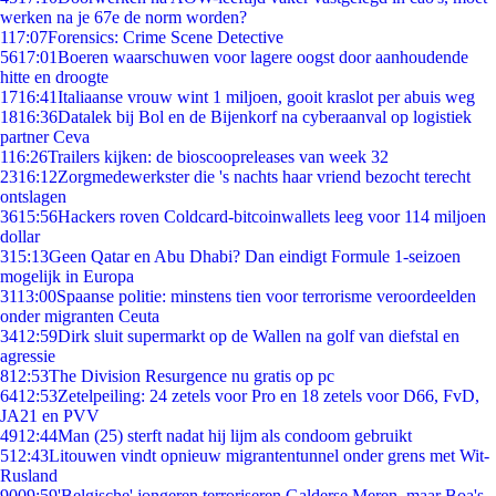
werken na je 67e de norm worden?
1
17:07
Forensics: Crime Scene Detective
56
17:01
Boeren waarschuwen voor lagere oogst door aanhoudende
hitte en droogte
17
16:41
Italiaanse vrouw wint 1 miljoen, gooit kraslot per abuis weg
18
16:36
Datalek bij Bol en de Bijenkorf na cyberaanval op logistiek
partner Ceva
1
16:26
Trailers kijken: de bioscoopreleases van week 32
23
16:12
Zorgmedewerkster die 's nachts haar vriend bezocht terecht
ontslagen
36
15:56
Hackers roven Coldcard-bitcoinwallets leeg voor 114 miljoen
dollar
3
15:13
Geen Qatar en Abu Dhabi? Dan eindigt Formule 1-seizoen
mogelijk in Europa
31
13:00
Spaanse politie: minstens tien voor terrorisme veroordeelden
onder migranten Ceuta
34
12:59
Dirk sluit supermarkt op de Wallen na golf van diefstal en
agressie
8
12:53
The Division Resurgence nu gratis op pc
64
12:53
Zetelpeiling: 24 zetels voor Pro en 18 zetels voor D66, FvD,
JA21 en PVV
49
12:44
Man (25) sterft nadat hij lijm als condoom gebruikt
5
12:43
Litouwen vindt opnieuw migrantentunnel onder grens met Wit-
Rusland
90
09:59
'Belgische' jongeren terroriseren Galderse Meren, maar Boa's