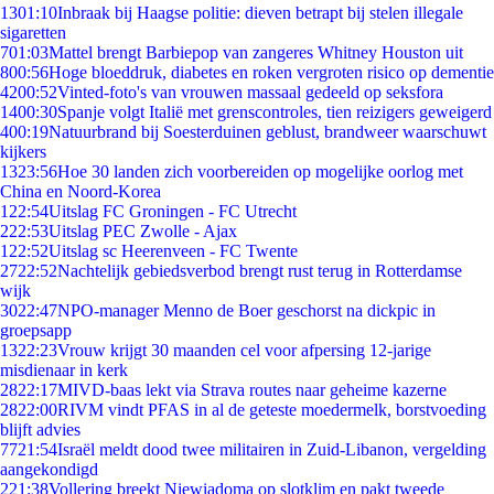
13
01:10
Inbraak bij Haagse politie: dieven betrapt bij stelen illegale
sigaretten
7
01:03
Mattel brengt Barbiepop van zangeres Whitney Houston uit
8
00:56
Hoge bloeddruk, diabetes en roken vergroten risico op dementie
42
00:52
Vinted-foto's van vrouwen massaal gedeeld op seksfora
14
00:30
Spanje volgt Italië met grenscontroles, tien reizigers geweigerd
4
00:19
Natuurbrand bij Soesterduinen geblust, brandweer waarschuwt
kijkers
13
23:56
Hoe 30 landen zich voorbereiden op mogelijke oorlog met
China en Noord-Korea
1
22:54
Uitslag FC Groningen - FC Utrecht
2
22:53
Uitslag PEC Zwolle - Ajax
1
22:52
Uitslag sc Heerenveen - FC Twente
27
22:52
Nachtelijk gebiedsverbod brengt rust terug in Rotterdamse
wijk
30
22:47
NPO-manager Menno de Boer geschorst na dickpic in
groepsapp
13
22:23
Vrouw krijgt 30 maanden cel voor afpersing 12-jarige
misdienaar in kerk
28
22:17
MIVD-baas lekt via Strava routes naar geheime kazerne
28
22:00
RIVM vindt PFAS in al de geteste moedermelk, borstvoeding
blijft advies
77
21:54
Israël meldt dood twee militairen in Zuid-Libanon, vergelding
aangekondigd
2
21:38
Vollering breekt Niewiadoma op slotklim en pakt tweede