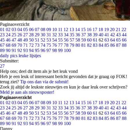
Paginaoverzicht
01
02
03
04
05
06
07
08
09
10
11
12
13
14
15
16
17
18
19
20
21
22
23
24
25
26
27
28
29
30
31
32
33
34
35
36
37
38
39
40
41
42
43
44
45
46
47
48
49
50
51
52
53
54
55
56
57
58
59
60
61
62
63
64
65
66
67
68
69
70
71
72
73
74
75
76
77
78
79
80
81
82
83
84
85
86
87
88
89
90
91
92
93
94
95
96
97
98
99
100
daily pics
leuke lijstjes
Submitter:
27
Help ons; deel dit item als je het leuk vond
Heb je een leuk of interessant bericht gevonden dat je graag op FOK!
terug ziet?
Tip ons dan via de submit!
Zoek jij altijd de leukste nieuwtjes en kun je daar leuk over schrijven?
Meld je aan als nieuwsposter!
Paginaoverzicht
01
02
03
04
05
06
07
08
09
10
11
12
13
14
15
16
17
18
19
20
21
22
23
24
25
26
27
28
29
30
31
32
33
34
35
36
37
38
39
40
41
42
43
44
45
46
47
48
49
50
51
52
53
54
55
56
57
58
59
60
61
62
63
64
65
66
67
68
69
70
71
72
73
74
75
76
77
78
79
80
81
82
83
84
85
86
87
88
89
90
91
92
93
94
95
96
97
98
99
100
Danny