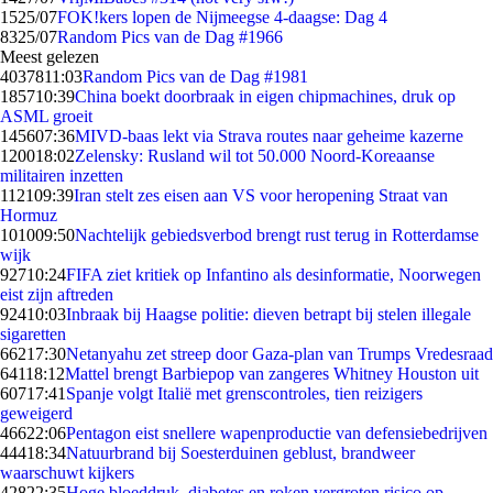
15
25/07
FOK!kers lopen de Nijmeegse 4-daagse: Dag 4
83
25/07
Random Pics van de Dag #1966
Meest gelezen
40378
11:03
Random Pics van de Dag #1981
1857
10:39
China boekt doorbraak in eigen chipmachines, druk op
ASML groeit
1456
07:36
MIVD-baas lekt via Strava routes naar geheime kazerne
1200
18:02
Zelensky: Rusland wil tot 50.000 Noord-Koreaanse
militairen inzetten
1121
09:39
Iran stelt zes eisen aan VS voor heropening Straat van
Hormuz
1010
09:50
Nachtelijk gebiedsverbod brengt rust terug in Rotterdamse
wijk
927
10:24
FIFA ziet kritiek op Infantino als desinformatie, Noorwegen
eist zijn aftreden
924
10:03
Inbraak bij Haagse politie: dieven betrapt bij stelen illegale
sigaretten
662
17:30
Netanyahu zet streep door Gaza-plan van Trumps Vredesraad
641
18:12
Mattel brengt Barbiepop van zangeres Whitney Houston uit
607
17:41
Spanje volgt Italië met grenscontroles, tien reizigers
geweigerd
466
22:06
Pentagon eist snellere wapenproductie van defensiebedrijven
444
18:34
Natuurbrand bij Soesterduinen geblust, brandweer
waarschuwt kijkers
428
22:35
Hoge bloeddruk, diabetes en roken vergroten risico op