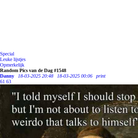
Special
Leuke lijstjes
Opmerkelijk
Random Pics van de Dag #1548
Danny
18-03-2025 20:48
18-03-2025 00:06
print
61
63