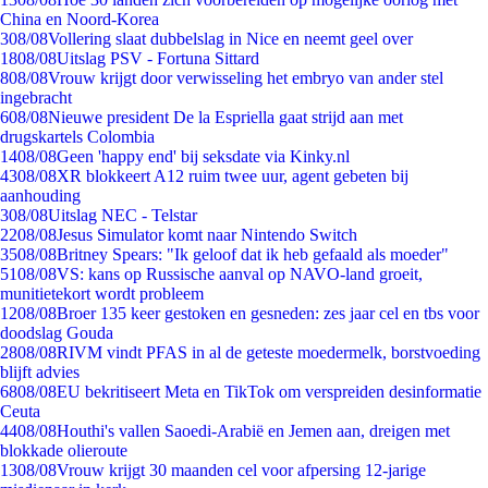
China en Noord-Korea
3
08/08
Vollering slaat dubbelslag in Nice en neemt geel over
18
08/08
Uitslag PSV - Fortuna Sittard
8
08/08
Vrouw krijgt door verwisseling het embryo van ander stel
ingebracht
6
08/08
Nieuwe president De la Espriella gaat strijd aan met
drugskartels Colombia
14
08/08
Geen 'happy end' bij seksdate via Kinky.nl
43
08/08
XR blokkeert A12 ruim twee uur, agent gebeten bij
aanhouding
3
08/08
Uitslag NEC - Telstar
22
08/08
Jesus Simulator komt naar Nintendo Switch
35
08/08
Britney Spears: "Ik geloof dat ik heb gefaald als moeder"
51
08/08
VS: kans op Russische aanval op NAVO-land groeit,
munitietekort wordt probleem
12
08/08
Broer 135 keer gestoken en gesneden: zes jaar cel en tbs voor
doodslag Gouda
28
08/08
RIVM vindt PFAS in al de geteste moedermelk, borstvoeding
blijft advies
68
08/08
EU bekritiseert Meta en TikTok om verspreiden desinformatie
Ceuta
44
08/08
Houthi's vallen Saoedi-Arabië en Jemen aan, dreigen met
blokkade olieroute
13
08/08
Vrouw krijgt 30 maanden cel voor afpersing 12-jarige