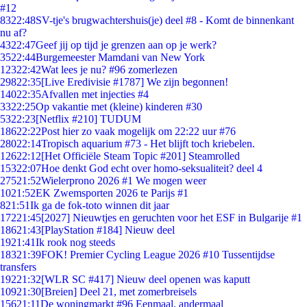
#12
83
22:48
SV-tje's brugwachtershuis(je) deel #8 - Komt de binnenkant
nu af?
43
22:47
Geef jij op tijd je grenzen aan op je werk?
35
22:44
Burgemeester Mamdani van New York
123
22:42
Wat lees je nu? #96 zomerlezen
298
22:35
[Live Eredivisie #1787] We zijn begonnen!
140
22:35
Afvallen met injecties #4
33
22:25
Op vakantie met (kleine) kinderen #30
53
22:23
[Netflix #210] TUDUM
186
22:22
Post hier zo vaak mogelijk om 22:22 uur #76
280
22:14
Tropisch aquarium #73 - Het blijft toch kriebelen.
126
22:12
[Het Officiële Steam Topic #201] Steamrolled
153
22:07
Hoe denkt God echt over homo-seksualiteit? deel 4
275
21:52
Wielerprono 2026 #1 We mogen weer
10
21:52
EK Zwemsporten 2026 te Parijs #1
8
21:51
Ik ga de fok-toto winnen dit jaar
172
21:45
[2027] Nieuwtjes en geruchten voor het ESF in Bulgarije #1
186
21:43
[PlayStation #184] Nieuw deel
19
21:41
Ik rook nog steeds
183
21:39
FOK! Premier Cycling League 2026 #10 Tussentijdse
transfers
192
21:32
[WLR SC #417] Nieuw deel openen was kaputt
109
21:30
[Breien] Deel 21, met zomerbreisels
156
21:11
De woningmarkt #96 Eenmaal, andermaal