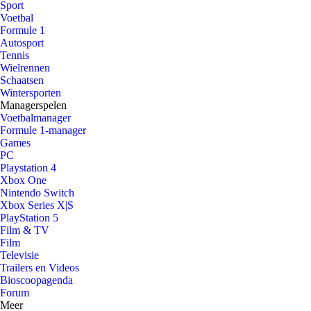
Sport
Voetbal
Formule 1
Autosport
Tennis
Wielrennen
Schaatsen
Wintersporten
Managerspelen
Voetbalmanager
Formule 1-manager
Games
PC
Playstation 4
Xbox One
Nintendo Switch
Xbox Series X|S
PlayStation 5
Film & TV
Film
Televisie
Trailers en Videos
Bioscoopagenda
Forum
Meer