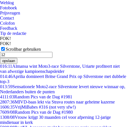
Weblog
Fotoboek
Prijsvragen
Contact
Colofon
Feedback
Tip de redactie
FOK!
FOK!
Scrollbar gebruiken
opslaan
0
16:11
Almansa wint Moto3-race Silverstone, Uriarte profiteert niet
van afwezige kampioenschapsleider
0
14:46
Aprilia domineert Britse Grand Prix op Silverstone met dubbele
top-3
0
13:59
Sensationele Moto2-race Silverstone levert nieuwe winnaar op,
Nederlanders buiten de punten
41
11:03
Random Pics van de Dag #1981
28
07:36
MIVD-baas lekt via Strava routes naar geheime kazerne
16
06:35
VrijMiBabes #316 (not very sfw!)
76
09/08
Random Pics van de Dag #1980
13
08/08
Vrouw krijgt 30 maanden cel voor afpersing 12-jarige
misdienaar in kerk