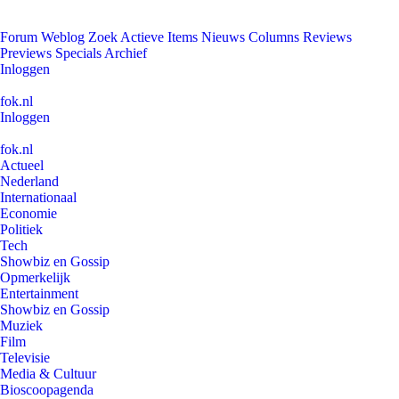
Forum
Weblog
Zoek
Actieve Items
Nieuws
Columns
Reviews
Previews
Specials
Archief
Inloggen
fok.nl
Inloggen
fok.nl
Actueel
Nederland
Internationaal
Economie
Politiek
Tech
Showbiz en Gossip
Opmerkelijk
Entertainment
Showbiz en Gossip
Muziek
Film
Televisie
Media & Cultuur
Bioscoopagenda