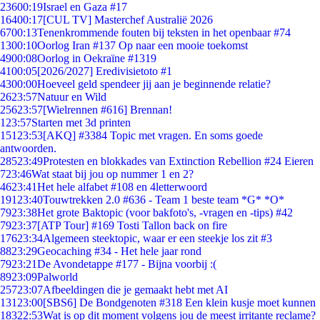
236
00:19
Israel en Gaza #17
164
00:17
[CUL TV] Masterchef Australië 2026
67
00:13
Tenenkrommende fouten bij teksten in het openbaar #74
13
00:10
Oorlog Iran #137 Op naar een mooie toekomst
49
00:08
Oorlog in Oekraïne #1319
41
00:05
[2026/2027] Eredivisietoto #1
43
00:00
Hoeveel geld spendeer jij aan je beginnende relatie?
26
23:57
Natuur en Wild
256
23:57
[Wielrennen #616] Brennan!
1
23:57
Starten met 3d printen
151
23:53
[AKQ] #3384 Topic met vragen. En soms goede
antwoorden.
285
23:49
Protesten en blokkades van Extinction Rebellion #24 Eieren
7
23:46
Wat staat bij jou op nummer 1 en 2?
46
23:41
Het hele alfabet #108 en 4letterwoord
191
23:40
Touwtrekken 2.0 #636 - Team 1 beste team *G* *O*
79
23:38
Het grote Baktopic (voor bakfoto's, -vragen en -tips) #42
79
23:37
[ATP Tour] #169 Tosti Tallon back on fire
176
23:34
Algemeen steektopic, waar er een steekje los zit #3
88
23:29
Geocaching #34 - Het hele jaar rond
79
23:21
De Avondetappe #177 - Bijna voorbij :(
89
23:09
Palworld
257
23:07
Afbeeldingen die je gemaakt hebt met AI
131
23:00
[SBS6] De Bondgenoten #318 Een klein kusje moet kunnen
183
22:53
Wat is op dit moment volgens jou de meest irritante reclame?