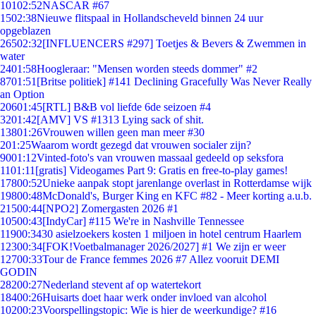
101
02:52
NASCAR #67
15
02:38
Nieuwe flitspaal in Hollandscheveld binnen 24 uur
opgeblazen
265
02:32
[INFLUENCERS #297] Toetjes & Bevers & Zwemmen in
water
24
01:58
Hoogleraar: "Mensen worden steeds dommer" #2
87
01:51
[Britse politiek] #141 Declining Gracefully Was Never Really
an Option
206
01:45
[RTL] B&B vol liefde 6de seizoen #4
32
01:42
[AMV] VS #1313 Lying sack of shit.
138
01:26
Vrouwen willen geen man meer #30
2
01:25
Waarom wordt gezegd dat vrouwen socialer zijn?
90
01:12
Vinted-foto's van vrouwen massaal gedeeld op seksfora
11
01:11
[gratis] Videogames Part 9: Gratis en free-to-play games!
178
00:52
Unieke aanpak stopt jarenlange overlast in Rotterdamse wijk
198
00:48
McDonald's, Burger King en KFC #82 - Meer korting a.u.b.
215
00:44
[NPO2] Zomergasten 2026 #1
105
00:43
[IndyCar] #115 We're in Nashville Tennessee
119
00:34
30 asielzoekers kosten 1 miljoen in hotel centrum Haarlem
123
00:34
[FOK!Voetbalmanager 2026/2027] #1 We zijn er weer
127
00:33
Tour de France femmes 2026 #7 Allez vooruit DEMI
GODIN
282
00:27
Nederland stevent af op watertekort
184
00:26
Huisarts doet haar werk onder invloed van alcohol
102
00:23
Voorspellingstopic: Wie is hier de weerkundige? #16