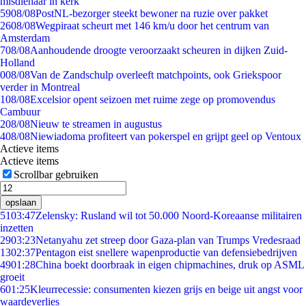
misdienaar in kerk
59
08/08
PostNL-bezorger steekt bewoner na ruzie over pakket
26
08/08
Wegpiraat scheurt met 146 km/u door het centrum van
Amsterdam
7
08/08
Aanhoudende droogte veroorzaakt scheuren in dijken Zuid-
Holland
0
08/08
Van de Zandschulp overleeft matchpoints, ook Griekspoor
verder in Montreal
1
08/08
Excelsior opent seizoen met ruime zege op promovendus
Cambuur
2
08/08
Nieuw te streamen in augustus
4
08/08
Niewiadoma profiteert van pokerspel en grijpt geel op Ventoux
Actieve items
Actieve items
Scrollbar gebruiken
opslaan
51
03:47
Zelensky: Rusland wil tot 50.000 Noord-Koreaanse militairen
inzetten
29
03:23
Netanyahu zet streep door Gaza-plan van Trumps Vredesraad
13
02:37
Pentagon eist snellere wapenproductie van defensiebedrijven
49
01:28
China boekt doorbraak in eigen chipmachines, druk op ASML
groeit
6
01:25
Kleurrecessie: consumenten kiezen grijs en beige uit angst voor
waardeverlies