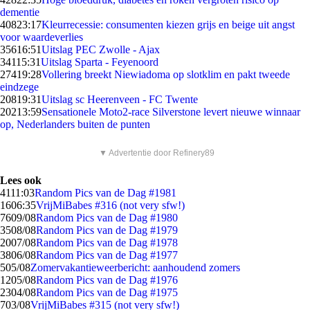
dementie
408
23:17
Kleurrecessie: consumenten kiezen grijs en beige uit angst
voor waardeverlies
356
16:51
Uitslag PEC Zwolle - Ajax
341
15:31
Uitslag Sparta - Feyenoord
274
19:28
Vollering breekt Niewiadoma op slotklim en pakt tweede
eindzege
208
19:31
Uitslag sc Heerenveen - FC Twente
202
13:59
Sensationele Moto2-race Silverstone levert nieuwe winnaar
op, Nederlanders buiten de punten
▼ Advertentie door Refinery89
Lees ook
41
11:03
Random Pics van de Dag #1981
16
06:35
VrijMiBabes #316 (not very sfw!)
76
09/08
Random Pics van de Dag #1980
35
08/08
Random Pics van de Dag #1979
20
07/08
Random Pics van de Dag #1978
38
06/08
Random Pics van de Dag #1977
5
05/08
Zomervakantieweerbericht: aanhoudend zomers
12
05/08
Random Pics van de Dag #1976
23
04/08
Random Pics van de Dag #1975
7
03/08
VrijMiBabes #315 (not very sfw!)