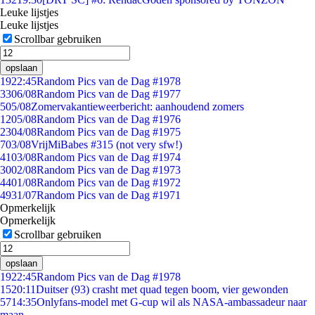
Leuke lijstjes
Leuke lijstjes
Scrollbar gebruiken
opslaan
19
22:45
Random Pics van de Dag #1978
33
06/08
Random Pics van de Dag #1977
5
05/08
Zomervakantieweerbericht: aanhoudend zomers
12
05/08
Random Pics van de Dag #1976
23
04/08
Random Pics van de Dag #1975
7
03/08
VrijMiBabes #315 (not very sfw!)
41
03/08
Random Pics van de Dag #1974
30
02/08
Random Pics van de Dag #1973
44
01/08
Random Pics van de Dag #1972
49
31/07
Random Pics van de Dag #1971
Opmerkelijk
Opmerkelijk
Scrollbar gebruiken
opslaan
19
22:45
Random Pics van de Dag #1978
15
20:11
Duitser (93) crasht met quad tegen boom, vier gewonden
57
14:35
Onlyfans-model met G-cup wil als NASA-ambassadeur naar
maan