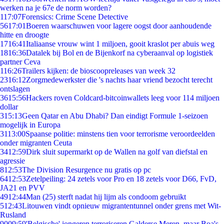
werken na je 67e de norm worden?
1
17:07
Forensics: Crime Scene Detective
56
17:01
Boeren waarschuwen voor lagere oogst door aanhoudende
hitte en droogte
17
16:41
Italiaanse vrouw wint 1 miljoen, gooit kraslot per abuis weg
18
16:36
Datalek bij Bol en de Bijenkorf na cyberaanval op logistiek
partner Ceva
1
16:26
Trailers kijken: de bioscoopreleases van week 32
23
16:12
Zorgmedewerkster die 's nachts haar vriend bezocht terecht
ontslagen
36
15:56
Hackers roven Coldcard-bitcoinwallets leeg voor 114 miljoen
dollar
3
15:13
Geen Qatar en Abu Dhabi? Dan eindigt Formule 1-seizoen
mogelijk in Europa
31
13:00
Spaanse politie: minstens tien voor terrorisme veroordeelden
onder migranten Ceuta
34
12:59
Dirk sluit supermarkt op de Wallen na golf van diefstal en
agressie
8
12:53
The Division Resurgence nu gratis op pc
64
12:53
Zetelpeiling: 24 zetels voor Pro en 18 zetels voor D66, FvD,
JA21 en PVV
49
12:44
Man (25) sterft nadat hij lijm als condoom gebruikt
5
12:43
Litouwen vindt opnieuw migrantentunnel onder grens met Wit-
Rusland
90
09:59
'Belgische' jongeren terroriseren Galderse Meren, maar Boa's