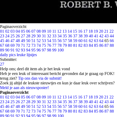
Paginaoverzicht
01
02
03
04
05
06
07
08
09
10
11
12
13
14
15
16
17
18
19
20
21
22
23
24
25
26
27
28
29
30
31
32
33
34
35
36
37
38
39
40
41
42
43
44
45
46
47
48
49
50
51
52
53
54
55
56
57
58
59
60
61
62
63
64
65
66
67
68
69
70
71
72
73
74
75
76
77
78
79
80
81
82
83
84
85
86
87
88
89
90
91
92
93
94
95
96
97
98
99
100
daily pics
leuke lijstjes
Submitter:
27
Help ons; deel dit item als je het leuk vond
Heb je een leuk of interessant bericht gevonden dat je graag op FOK!
terug ziet?
Tip ons dan via de submit!
Zoek jij altijd de leukste nieuwtjes en kun je daar leuk over schrijven?
Meld je aan als nieuwsposter!
Paginaoverzicht
01
02
03
04
05
06
07
08
09
10
11
12
13
14
15
16
17
18
19
20
21
22
23
24
25
26
27
28
29
30
31
32
33
34
35
36
37
38
39
40
41
42
43
44
45
46
47
48
49
50
51
52
53
54
55
56
57
58
59
60
61
62
63
64
65
66
67
68
69
70
71
72
73
74
75
76
77
78
79
80
81
82
83
84
85
86
87
88
89
90
91
92
93
94
95
96
97
98
99
100