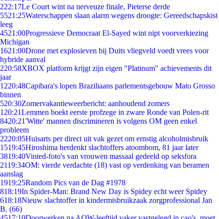
2
22:17
Le Court wint na nerveuze finale, Pieterse derde
55
21:25
Waterschappen slaan alarm wegens droogte: Gereedschapskist
leeg
45
21:00
Progressieve Democraat El-Sayed wint nipt voorverkiezing
Michigan
16
21:00
Drone met explosieven bij Duits vliegveld voedt vrees voor
hybride aanval
2
20:58
XBOX platform krijgt zijn eigen "Platinum" achievements dit
jaar
12
20:48
Capibara's lopen Braziliaans parlementsgebouw Mato Grosso
binnen
5
20:30
Zomervakantieweerbericht: aanhoudend zomers
1
20:21
Lemmen boekt eerste profzege in zware Ronde van Polen-rit
84
20:21
'Witte' mannen discrimineren is volgens OM geen enkel
probleem
22
20:05
Huisarts per direct uit vak gezet om ernstig alcoholmisbruik
15
19:45
Hiroshima herdenkt slachtoffers atoombom, 81 jaar later
38
19:40
Vinted-foto's van vrouwen massaal gedeeld op seksfora
21
19:34
OM: vierde verdachte (18) vast op verdenking van beramen
aanslag
19
19:25
Random Pics van de Dag #1978
8
18:19
In Spider-Man: Brand New Day is Spidey echt weer Spidey
6
18:18
Nieuw slachtoffer in kindermisbruikzaak zorgprofessional Jan
B. (66)
45
17:10
Doorwerken na AOW-leeftijd vaker vastgelegd in cao's, moet