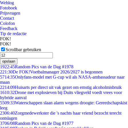
Weblog
Fotoboek
Prijsvragen
Contact
Colofon
Feedback
Tip de redactie
FOK!
FOK!
Scrollbar gebruiken
opslaan
19
22:45
Random Pics van de Dag #1978
2
21:30
De FOK!Voetbalmanager 2026/2027 is begonnen
57
14:35
Onlyfans-model met G-cup wil als NASA-ambassadeur naar
maan
22
14:09
Huisarts per direct uit vak gezet om ernstig alcoholmisbruik
16
10:32
Drone met explosieven bij Duits vliegveld voedt vrees voor
hybride aanval
55
09:33
Waterschappen slaan alarm wegens droogte: Gereedschapskist
leeg
23
06:40
Zorgmedewerkster die 's nachts haar vriend bezocht terecht
ontslagen
37
06/08
Random Pics van de Dag #1977