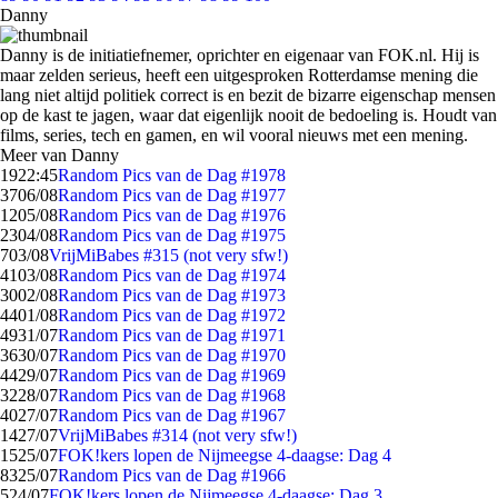
Danny
Danny is de initiatiefnemer, oprichter en eigenaar van FOK.nl. Hij is
maar zelden serieus, heeft een uitgesproken Rotterdamse mening die
lang niet altijd politiek correct is en bezit de bizarre eigenschap mensen
op de kast te jagen, waar dat eigenlijk nooit de bedoeling is. Houdt van
films, series, tech en gamen, en wil vooral nieuws met een mening.
Meer van Danny
19
22:45
Random Pics van de Dag #1978
37
06/08
Random Pics van de Dag #1977
12
05/08
Random Pics van de Dag #1976
23
04/08
Random Pics van de Dag #1975
7
03/08
VrijMiBabes #315 (not very sfw!)
41
03/08
Random Pics van de Dag #1974
30
02/08
Random Pics van de Dag #1973
44
01/08
Random Pics van de Dag #1972
49
31/07
Random Pics van de Dag #1971
36
30/07
Random Pics van de Dag #1970
44
29/07
Random Pics van de Dag #1969
32
28/07
Random Pics van de Dag #1968
40
27/07
Random Pics van de Dag #1967
14
27/07
VrijMiBabes #314 (not very sfw!)
15
25/07
FOK!kers lopen de Nijmeegse 4-daagse: Dag 4
83
25/07
Random Pics van de Dag #1966
5
24/07
FOK!kers lopen de Nijmeegse 4-daagse: Dag 3