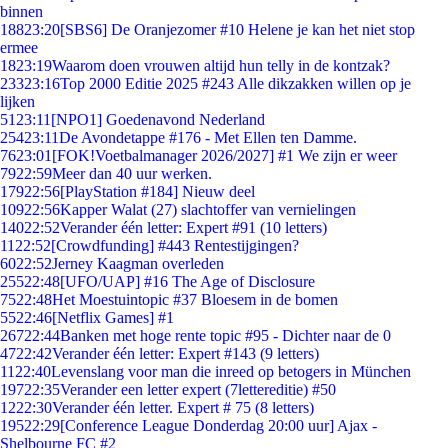
binnen
188
23:20
[SBS6] De Oranjezomer #10 Helene je kan het niet stop
ermee
18
23:19
Waarom doen vrouwen altijd hun telly in de kontzak?
233
23:16
Top 2000 Editie 2025 #243 Alle dikzakken willen op je
lijken
51
23:11
[NPO1] Goedenavond Nederland
254
23:11
De Avondetappe #176 - Met Ellen ten Damme.
76
23:01
[FOK!Voetbalmanager 2026/2027] #1 We zijn er weer
79
22:59
Meer dan 40 uur werken.
179
22:56
[PlayStation #184] Nieuw deel
109
22:56
Kapper Walat (27) slachtoffer van vernielingen
140
22:52
Verander één letter: Expert #91 (10 letters)
11
22:52
[Crowdfunding] #443 Rentestijgingen?
60
22:52
Jerney Kaagman overleden
255
22:48
[UFO/UAP] #16 The Age of Disclosure
75
22:48
Het Moestuintopic #37 Bloesem in de bomen
55
22:46
[Netflix Games] #1
267
22:44
Banken met hoge rente topic #95 - Dichter naar de 0
47
22:42
Verander één letter: Expert #143 (9 letters)
11
22:40
Levenslang voor man die inreed op betogers in München
197
22:35
Verander een letter expert (7lettereditie) #50
12
22:30
Verander één letter. Expert # 75 (8 letters)
195
22:29
[Conference League Donderdag 20:00 uur] Ajax -
Shelbourne FC #2