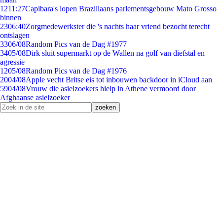
12
11:27
Capibara's lopen Braziliaans parlementsgebouw Mato Grosso
binnen
23
06:40
Zorgmedewerkster die 's nachts haar vriend bezocht terecht
ontslagen
33
06/08
Random Pics van de Dag #1977
34
05/08
Dirk sluit supermarkt op de Wallen na golf van diefstal en
agressie
12
05/08
Random Pics van de Dag #1976
20
04/08
Apple vecht Britse eis tot inbouwen backdoor in iCloud aan
59
04/08
Vrouw die asielzoekers hielp in Athene vermoord door
Afghaanse asielzoeker