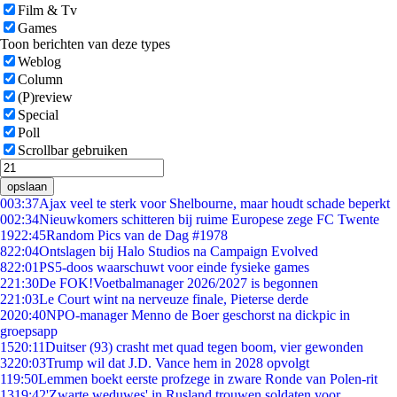
Film & Tv
Games
Toon berichten van deze types
Weblog
Column
(P)review
Special
Poll
Scrollbar gebruiken
opslaan
0
03:37
Ajax veel te sterk voor Shelbourne, maar houdt schade beperkt
0
02:34
Nieuwkomers schitteren bij ruime Europese zege FC Twente
19
22:45
Random Pics van de Dag #1978
8
22:04
Ontslagen bij Halo Studios na Campaign Evolved
8
22:01
PS5-doos waarschuwt voor einde fysieke games
2
21:30
De FOK!Voetbalmanager 2026/2027 is begonnen
2
21:03
Le Court wint na nerveuze finale, Pieterse derde
20
20:40
NPO-manager Menno de Boer geschorst na dickpic in
groepsapp
15
20:11
Duitser (93) crasht met quad tegen boom, vier gewonden
32
20:03
Trump wil dat J.D. Vance hem in 2028 opvolgt
1
19:50
Lemmen boekt eerste profzege in zware Ronde van Polen-rit
13
19:42
'Zwarte weduwes' in Rusland trouwen soldaten voor