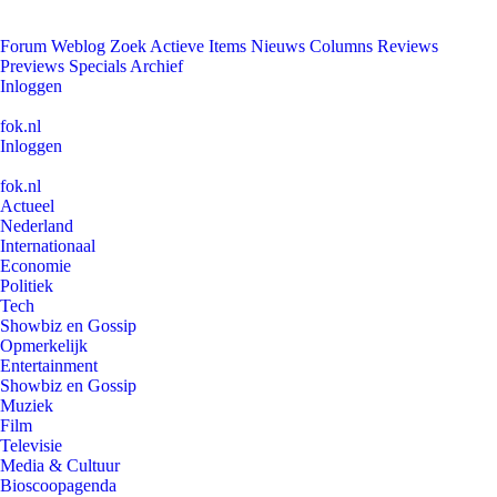
Forum
Weblog
Zoek
Actieve Items
Nieuws
Columns
Reviews
Previews
Specials
Archief
Inloggen
fok.nl
Inloggen
fok.nl
Actueel
Nederland
Internationaal
Economie
Politiek
Tech
Showbiz en Gossip
Opmerkelijk
Entertainment
Showbiz en Gossip
Muziek
Film
Televisie
Media & Cultuur
Bioscoopagenda