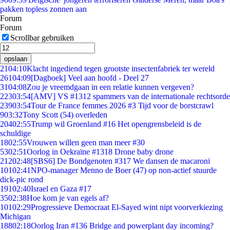
pakken topless zonnen aan
Forum
Forum
Scrollbar gebruiken
opslaan
21
04:10
Klacht ingediend tegen grootste insectenfabriek ter wereld
261
04:09
[Dagboek] Veel aan hoofd - Deel 27
31
04:08
Zou je vreemdgaan in een relatie kunnen vergeven?
223
03:54
[AMV] VS #1312 spammers van de internationale rechtsorde
239
03:54
Tour de France femmes 2026 #3 Tijd voor de borstcrawl
9
03:32
Tony Scott (54) overleden
204
02:55
Trump wil Groenland #16 Het opengrensbeleid is de
schuldige
18
02:55
Vrouwen willen geen man meer #30
53
02:51
Oorlog in Oekraïne #1318 Drone baby drone
212
02:48
[SBS6] De Bondgenoten #317 We dansen de macaroni
101
02:41
NPO-manager Menno de Boer (47) op non-actief stuurde
dick-pic rond
191
02:40
Israel en Gaza #17
35
02:38
Hoe kom je van egels af?
101
02:29
Progressieve Democraat El-Sayed wint nipt voorverkiezing
Michigan
188
02:18
Oorlog Iran #136 Bridge and powerplant day incoming?