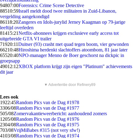
948
07:00
Forensics: Crime Scene Detective
885
10:59
Israël meldt dood twee militairen in Zuid-Libanon,
vergelding aangekondigd
861
18:20
Zangeres en Idols-jurylid Jerney Kaagman op 79-jarige
leeftijd overleden
814
15:21
Netflix-abonnees krijgen exclusieve early access tot
uitgebreide GTA VI trailer
719
20:11
Duitser (93) crasht met quad tegen boom, vier gewonden
662
10:48
Hiroshima herdenkt slachtoffers atoombom, 81 jaar later
655
20:40
NPO-manager Menno de Boer geschorst na dickpic in
groepsapp
490
12:12
XBOX platform krijgt zijn eigen "Platinum" achievements
dit jaar
▼ Advertentie door Refinery89
Lees ook
19
22:45
Random Pics van de Dag #1978
33
06/08
Random Pics van de Dag #1977
5
05/08
Zomervakantieweerbericht: aanhoudend zomers
12
05/08
Random Pics van de Dag #1976
23
04/08
Random Pics van de Dag #1975
7
03/08
VrijMiBabes #315 (not very sfw!)
41
03/08
Random Pics van de Dag #1974