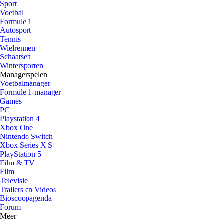
Sport
Voetbal
Formule 1
Autosport
Tennis
Wielrennen
Schaatsen
Wintersporten
Managerspelen
Voetbalmanager
Formule 1-manager
Games
PC
Playstation 4
Xbox One
Nintendo Switch
Xbox Series X|S
PlayStation 5
Film & TV
Film
Televisie
Trailers en Videos
Bioscoopagenda
Forum
Meer