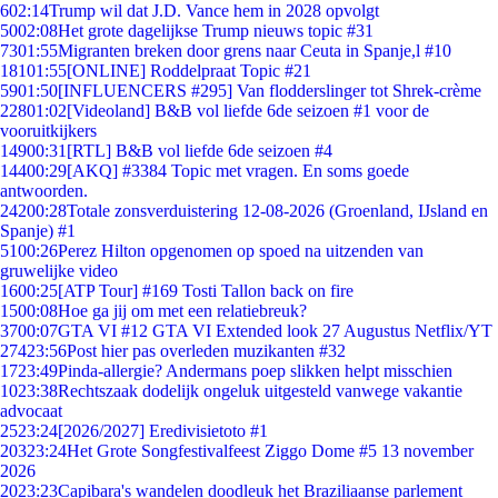
6
02:14
Trump wil dat J.D. Vance hem in 2028 opvolgt
50
02:08
Het grote dagelijkse Trump nieuws topic #31
73
01:55
Migranten breken door grens naar Ceuta in Spanje,l #10
181
01:55
[ONLINE] Roddelpraat Topic #21
59
01:50
[INFLUENCERS #295] Van flodderslinger tot Shrek-crème
228
01:02
[Videoland] B&B vol liefde 6de seizoen #1 voor de
vooruitkijkers
149
00:31
[RTL] B&B vol liefde 6de seizoen #4
144
00:29
[AKQ] #3384 Topic met vragen. En soms goede
antwoorden.
242
00:28
Totale zonsverduistering 12-08-2026 (Groenland, IJsland en
Spanje) #1
51
00:26
Perez Hilton opgenomen op spoed na uitzenden van
gruwelijke video
16
00:25
[ATP Tour] #169 Tosti Tallon back on fire
15
00:08
Hoe ga jij om met een relatiebreuk?
37
00:07
GTA VI #12 GTA VI Extended look 27 Augustus Netflix/YT
274
23:56
Post hier pas overleden muzikanten #32
17
23:49
Pinda-allergie? Andermans poep slikken helpt misschien
10
23:38
Rechtszaak dodelijk ongeluk uitgesteld vanwege vakantie
advocaat
25
23:24
[2026/2027] Eredivisietoto #1
203
23:24
Het Grote Songfestivalfeest Ziggo Dome #5 13 november
2026
20
23:23
Capibara's wandelen doodleuk het Braziliaanse parlement