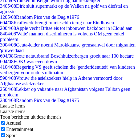
21
05/08
Tanken in België wordt nóg aantrekkelijker
34
05/08
Dirk sluit supermarkt op de Wallen na golf van diefstal en
agressie
12
05/08
Random Pics van de Dag #1976
6
04/08
Kraftwerk brengt ruimteschip terug naar Eindhoven
20
04/08
Apple vecht Britse eis tot inbouwen backdoor in iCloud aan
84
04/08
'Witte' mannen discrimineren is volgens OM geen enkel
probleem
30
04/08
Ceuta-leider noemt Marokkaanse grensaanval door migranten
'gruweldaad'
6
04/08
Grote natuurbrand Boschhuizerbergen groeit naar 100 hectare
6
04/08
FOK! was even down
41
04/08
Regering VS geeft scholen die 'genderidentiteit' van kinderen
verbergen voor ouders ultimatum
59
04/08
Vrouw die asielzoekers hielp in Athene vermoord door
Afghaanse asielzoeker
25
04/08
Lekker op vakantie naar Afghanistan volgens Taliban geen
probleem
23
04/08
Random Pics van de Dag #1975
Laatste items
Laatste items
Toon berichten uit deze thema's
Actueel
Entertainment
Sport