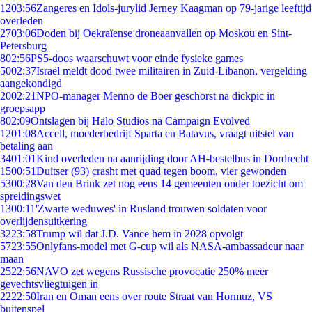
12
03:56
Zangeres en Idols-jurylid Jerney Kaagman op 79-jarige leeftijd
overleden
27
03:06
Doden bij Oekraïense droneaanvallen op Moskou en Sint-
Petersburg
8
02:56
PS5-doos waarschuwt voor einde fysieke games
50
02:37
Israël meldt dood twee militairen in Zuid-Libanon, vergelding
aangekondigd
20
02:21
NPO-manager Menno de Boer geschorst na dickpic in
groepsapp
8
02:09
Ontslagen bij Halo Studios na Campaign Evolved
12
01:08
Accell, moederbedrijf Sparta en Batavus, vraagt uitstel van
betaling aan
34
01:01
Kind overleden na aanrijding door AH-bestelbus in Dordrecht
15
00:51
Duitser (93) crasht met quad tegen boom, vier gewonden
53
00:28
Van den Brink zet nog eens 14 gemeenten onder toezicht om
spreidingswet
13
00:11
'Zwarte weduwes' in Rusland trouwen soldaten voor
overlijdensuitkering
32
23:58
Trump wil dat J.D. Vance hem in 2028 opvolgt
57
23:55
Onlyfans-model met G-cup wil als NASA-ambassadeur naar
maan
25
22:56
NAVO zet wegens Russische provocatie 250% meer
gevechtsvliegtuigen in
22
22:50
Iran en Oman eens over route Straat van Hormuz, VS
buitenspel