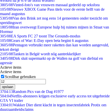
werken na je 67e de norm worden?
38
05/08
Vinted-foto's van vrouwen massaal gedeeld op seksfora
1
05/08
Nieuwe XBOX Game Pass titels voor de eerste helft van de
maand augustus
53
05/08
Van den Brink zet nog eens 14 gemeenten onder toezicht om
spreidingswet
18
05/08
Iran overweegt Europese hulp bij ruimen mijnen in Straat van
Hormuz
3
05/08
EA Sports FC 27 toont The Grounds-modus
1
05/08
Gears of War: E-Day open beta begint 6 augustus
36
05/08
Pentagon verbruikt meer raketten dan kan worden aangevuld,
tekort dreigt
21
05/08
Tanken in België wordt nóg aantrekkelijker
34
05/08
Dirk sluit supermarkt op de Wallen na golf van diefstal en
agressie
Actieve items
Actieve items
Scrollbar gebruiken
opslaan
37
04:13
Random Pics van de Dag #1977
5
04:04
Netflix-abonnees krijgen exclusieve early access tot uitgebreide
GTA VI trailer
33
04:01
Wakker Dier dient klacht in tegen insectenfabriek Protix om
duurzaamheidsclaims