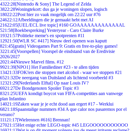
43
22:28
[Nintendo & Sony] The Legend of Zelda
38
22:28
Woningtekort: dus ga je woningen slopen, logisch
180
22:22
Post hier zo vaak mogelijk om 22:22 uur #76
246
22:12
Afbeeldingen die je gemaakt hebt met AI
216
22:05
[UEL/ECL live topic] #160 GOAAAAAAAAAAAAAL
5
21:58
[Boekbespreking] Yesteryear - Caro Claire Burke
193
21:57
Politieke meme's en spotprenten #11
129
21:50
[WLR SC #417] Nieuw deel openen was kaputt
8
21:45
[gratis] Videogames Part 9: Gratis en free-to-play games!
32
21:45
[Voorspellen] Voorspel de eindstand van de Eredivisie
2026/2027
20
21:44
Nieuwe Marvel films. #12
99
21:39
[NPO1] Het Familiediner #23 - te allen tijden
134
21:33
FOK!ers die stoppen met alcohol - waar we stoppen #21
65
21:32
De neergang van Duitsland als lichtend voorbeeld #3
123
21:29
[Nederlands Elftal] Op naar Louis IV?
69
21:27
De Bondgenoten Spoiler Topic #3
83
21:25
UEFA kondigt boycot van FIFA-competities aan vanwege
plan Infantino
140
21:19
Zaken waar je je echt dood aan ergert #17 - Werklui
68
21:18
Spaanstalige nummers #34 A que calor nos pasaremos por el
verano?
111
21:17
[Wielrennen #616] Brennan!
270
21:15
Het enige echte LEGO-topic #45 LEGOOOOOOOOOOO
169
21:13
Wat is op dit moment volgens jou de meest irritante reclame?