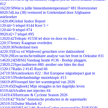
#12
162
20:58
Wat is jullie binnenhuistemperatuur? #81 Horrorzomer
60
20:54
Lisa (38) vermoord in Griekenland door Afghaanse
asielzoeker
14
20:49
Global Justice Report
1
20:44
+5 telspel #144 Keer 5 =
1
20:44
+9 telspel #74
99
20:42
+7 telspel #95
120
20:42
Teltopic #1558 tel door en door en door....
2
20:37
Jerney Kaagman overleden
120
20:36
Nederland toen
42
20:35
[Eva vd Wijdeven] geruchten over dakloosheid
70
20:29
Een tactische/militaire analyse van het front in Oekraïne #31
146
20:24
[SBS6] Vandaag Inside #136 - Boekje pluggen.
238
20:22
Speciaalbieren #80: another one bites the dust
15
20:17
Radio 2 #145 Ruud 66
247
19:58
Asielzoekers #22 : Het Europese migratiepact gaat in
242
19:53
Nederlandstalige muziektopic #13
166
19:49
Voorspel hier het warmtegetal van 2026
22
19:45
[Dagboek] Mijn struggles in het dagelijks leven
65
19:44
Afvallen met injecties #4
114
19:43
Hurricane & Cyclone Season 2026
151
19:42
"Niche"-historische producten in de supermarkt
265
19:31
Duitse Muziek #2
132
19:30
[DRT SC] #6: RendacGoden sponsored by TONZON