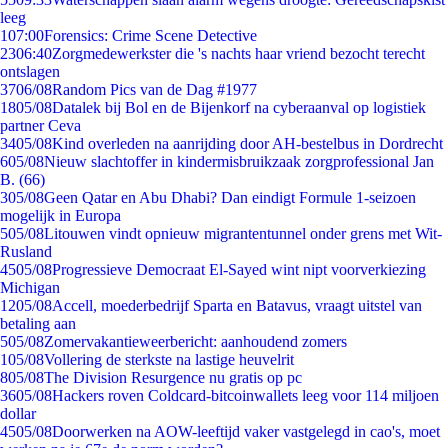
leeg
1
07:00
Forensics: Crime Scene Detective
23
06:40
Zorgmedewerkster die 's nachts haar vriend bezocht terecht
ontslagen
37
06/08
Random Pics van de Dag #1977
18
05/08
Datalek bij Bol en de Bijenkorf na cyberaanval op logistiek
partner Ceva
34
05/08
Kind overleden na aanrijding door AH-bestelbus in Dordrecht
6
05/08
Nieuw slachtoffer in kindermisbruikzaak zorgprofessional Jan
B. (66)
3
05/08
Geen Qatar en Abu Dhabi? Dan eindigt Formule 1-seizoen
mogelijk in Europa
5
05/08
Litouwen vindt opnieuw migrantentunnel onder grens met Wit-
Rusland
45
05/08
Progressieve Democraat El-Sayed wint nipt voorverkiezing
Michigan
12
05/08
Accell, moederbedrijf Sparta en Batavus, vraagt uitstel van
betaling aan
5
05/08
Zomervakantieweerbericht: aanhoudend zomers
1
05/08
Vollering de sterkste na lastige heuvelrit
8
05/08
The Division Resurgence nu gratis op pc
36
05/08
Hackers roven Coldcard-bitcoinwallets leeg voor 114 miljoen
dollar
45
05/08
Doorwerken na AOW-leeftijd vaker vastgelegd in cao's, moet