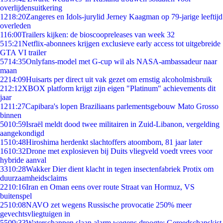
overlijdensuitkering
12
18:20
Zangeres en Idols-jurylid Jerney Kaagman op 79-jarige leeftijd
overleden
1
16:00
Trailers kijken: de bioscoopreleases van week 32
5
15:21
Netflix-abonnees krijgen exclusieve early access tot uitgebreide
GTA VI trailer
57
14:35
Onlyfans-model met G-cup wil als NASA-ambassadeur naar
maan
22
14:09
Huisarts per direct uit vak gezet om ernstig alcoholmisbruik
2
12:12
XBOX platform krijgt zijn eigen "Platinum" achievements dit
jaar
12
11:27
Capibara's lopen Braziliaans parlementsgebouw Mato Grosso
binnen
50
10:59
Israël meldt dood twee militairen in Zuid-Libanon, vergelding
aangekondigd
15
10:48
Hiroshima herdenkt slachtoffers atoombom, 81 jaar later
16
10:32
Drone met explosieven bij Duits vliegveld voedt vrees voor
hybride aanval
33
10:28
Wakker Dier dient klacht in tegen insectenfabriek Protix om
duurzaamheidsclaims
22
10:16
Iran en Oman eens over route Straat van Hormuz, VS
buitenspel
25
10:08
NAVO zet wegens Russische provocatie 250% meer
gevechtsvliegtuigen in
55
09:33
Waterschappen slaan alarm wegens droogte: Gereedschapskist