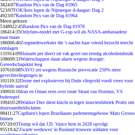
38
24/07
Random Pics van de Dag #1965
5
23/07
FOK!kers lopen de Nijmeegse 4-daagse: Dag 2
49
23/07
Random Pics van de Dag #1964
Meest gelezen
53489
22:45
Random Pics van de Dag #1978
1864
14:35
Onlyfans-model met G-cup wil als NASA-ambassadeur
naar maan
1860
06:40
Zorgmedewerkster die 's nachts haar vriend bezocht terecht
ontslagen
1319
14:09
Huisarts per direct uit vak gezet om ernstig alcoholmisbruik
1086
09:33
Waterschappen slaan alarm wegens droogte:
Gereedschapskist leeg
1076
10:08
NAVO zet wegens Russische provocatie 250% meer
gevechtsvliegtuigen in
1011
10:32
Drone met explosieven bij Duits vliegveld voedt vrees voor
hybride aanval
1009
10:16
Iran en Oman eens over route Straat van Hormuz, VS
buitenspel
1004
10:28
Wakker Dier dient klacht in tegen insectenfabriek Protix om
duurzaamheidsclaims
984
11:27
Capibara's lopen Braziliaans parlementsgebouw Mato Grosso
binnen
957
20:03
Trump wil dat J.D. Vance hem in 2028 opvolgt
955
19:42
'Zwarte weduwes' in Rusland trouwen soldaten voor
overlijdensuitkering