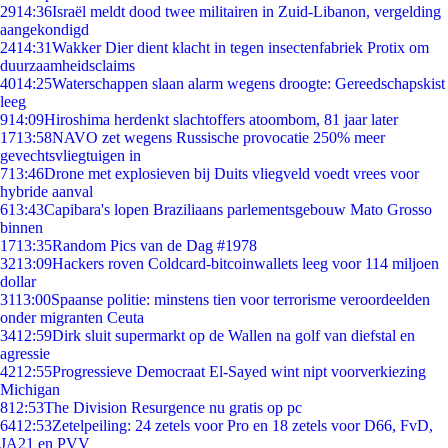
29
14:36
Israël meldt dood twee militairen in Zuid-Libanon, vergelding
aangekondigd
24
14:31
Wakker Dier dient klacht in tegen insectenfabriek Protix om
duurzaamheidsclaims
40
14:25
Waterschappen slaan alarm wegens droogte: Gereedschapskist
leeg
9
14:09
Hiroshima herdenkt slachtoffers atoombom, 81 jaar later
17
13:58
NAVO zet wegens Russische provocatie 250% meer
gevechtsvliegtuigen in
7
13:46
Drone met explosieven bij Duits vliegveld voedt vrees voor
hybride aanval
6
13:43
Capibara's lopen Braziliaans parlementsgebouw Mato Grosso
binnen
17
13:35
Random Pics van de Dag #1978
32
13:09
Hackers roven Coldcard-bitcoinwallets leeg voor 114 miljoen
dollar
31
13:00
Spaanse politie: minstens tien voor terrorisme veroordeelden
onder migranten Ceuta
34
12:59
Dirk sluit supermarkt op de Wallen na golf van diefstal en
agressie
42
12:55
Progressieve Democraat El-Sayed wint nipt voorverkiezing
Michigan
8
12:53
The Division Resurgence nu gratis op pc
64
12:53
Zetelpeiling: 24 zetels voor Pro en 18 zetels voor D66, FvD,
JA21 en PVV