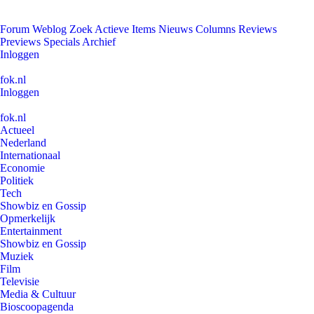
Forum
Weblog
Zoek
Actieve Items
Nieuws
Columns
Reviews
Previews
Specials
Archief
Inloggen
fok.nl
Inloggen
fok.nl
Actueel
Nederland
Internationaal
Economie
Politiek
Tech
Showbiz en Gossip
Opmerkelijk
Entertainment
Showbiz en Gossip
Muziek
Film
Televisie
Media & Cultuur
Bioscoopagenda