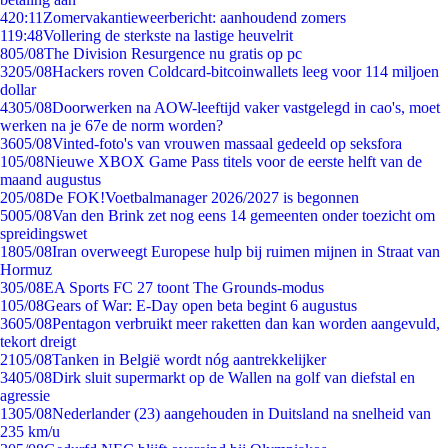
4
20:11
Zomervakantieweerbericht: aanhoudend zomers
1
19:48
Vollering de sterkste na lastige heuvelrit
8
05/08
The Division Resurgence nu gratis op pc
32
05/08
Hackers roven Coldcard-bitcoinwallets leeg voor 114 miljoen
dollar
43
05/08
Doorwerken na AOW-leeftijd vaker vastgelegd in cao's, moet
werken na je 67e de norm worden?
36
05/08
Vinted-foto's van vrouwen massaal gedeeld op seksfora
1
05/08
Nieuwe XBOX Game Pass titels voor de eerste helft van de
maand augustus
2
05/08
De FOK!Voetbalmanager 2026/2027 is begonnen
50
05/08
Van den Brink zet nog eens 14 gemeenten onder toezicht om
spreidingswet
18
05/08
Iran overweegt Europese hulp bij ruimen mijnen in Straat van
Hormuz
3
05/08
EA Sports FC 27 toont The Grounds-modus
1
05/08
Gears of War: E-Day open beta begint 6 augustus
36
05/08
Pentagon verbruikt meer raketten dan kan worden aangevuld,
tekort dreigt
21
05/08
Tanken in België wordt nóg aantrekkelijker
34
05/08
Dirk sluit supermarkt op de Wallen na golf van diefstal en
agressie
13
05/08
Nederlander (23) aangehouden in Duitsland na snelheid van
235 km/u