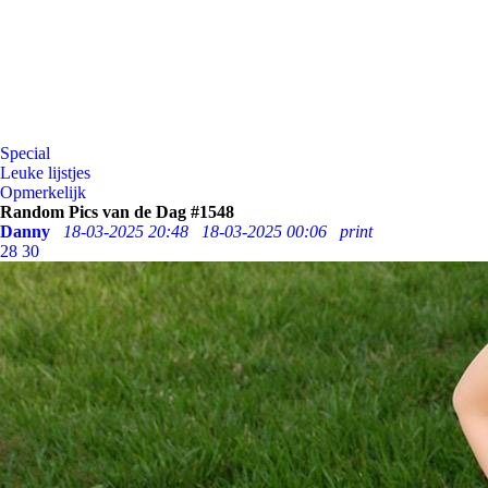
Special
Leuke lijstjes
Opmerkelijk
Random Pics van de Dag #1548
Danny
18-03-2025 20:48
18-03-2025 00:06
print
28
30