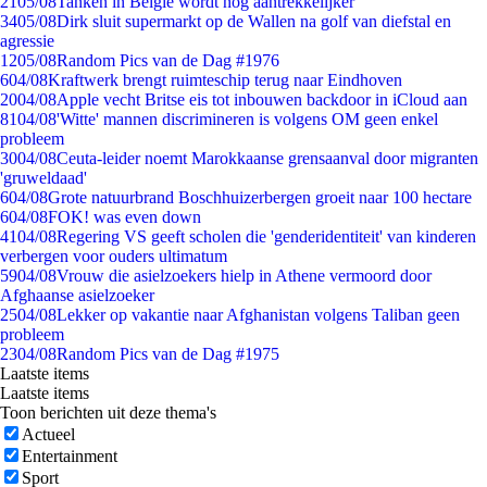
21
05/08
Tanken in België wordt nóg aantrekkelijker
34
05/08
Dirk sluit supermarkt op de Wallen na golf van diefstal en
agressie
12
05/08
Random Pics van de Dag #1976
6
04/08
Kraftwerk brengt ruimteschip terug naar Eindhoven
20
04/08
Apple vecht Britse eis tot inbouwen backdoor in iCloud aan
81
04/08
'Witte' mannen discrimineren is volgens OM geen enkel
probleem
30
04/08
Ceuta-leider noemt Marokkaanse grensaanval door migranten
'gruweldaad'
6
04/08
Grote natuurbrand Boschhuizerbergen groeit naar 100 hectare
6
04/08
FOK! was even down
41
04/08
Regering VS geeft scholen die 'genderidentiteit' van kinderen
verbergen voor ouders ultimatum
59
04/08
Vrouw die asielzoekers hielp in Athene vermoord door
Afghaanse asielzoeker
25
04/08
Lekker op vakantie naar Afghanistan volgens Taliban geen
probleem
23
04/08
Random Pics van de Dag #1975
Laatste items
Laatste items
Toon berichten uit deze thema's
Actueel
Entertainment
Sport