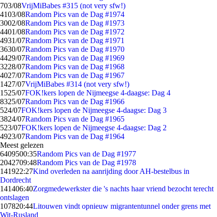
7
03/08
VrijMiBabes #315 (not very sfw!)
41
03/08
Random Pics van de Dag #1974
30
02/08
Random Pics van de Dag #1973
44
01/08
Random Pics van de Dag #1972
49
31/07
Random Pics van de Dag #1971
36
30/07
Random Pics van de Dag #1970
44
29/07
Random Pics van de Dag #1969
32
28/07
Random Pics van de Dag #1968
40
27/07
Random Pics van de Dag #1967
14
27/07
VrijMiBabes #314 (not very sfw!)
15
25/07
FOK!kers lopen de Nijmeegse 4-daagse: Dag 4
83
25/07
Random Pics van de Dag #1966
5
24/07
FOK!kers lopen de Nijmeegse 4-daagse: Dag 3
38
24/07
Random Pics van de Dag #1965
5
23/07
FOK!kers lopen de Nijmeegse 4-daagse: Dag 2
49
23/07
Random Pics van de Dag #1964
Meest gelezen
64095
00:35
Random Pics van de Dag #1977
20427
09:48
Random Pics van de Dag #1978
1419
22:27
Kind overleden na aanrijding door AH-bestelbus in
Dordrecht
1414
06:40
Zorgmedewerkster die 's nachts haar vriend bezocht terecht
ontslagen
1078
20:44
Litouwen vindt opnieuw migrantentunnel onder grens met
Wit-Rusland