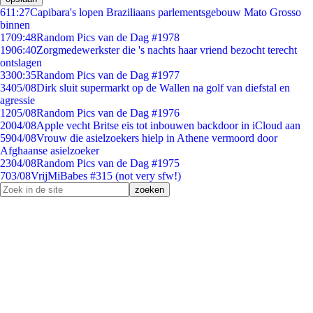
6
11:27
Capibara's lopen Braziliaans parlementsgebouw Mato Grosso
binnen
17
09:48
Random Pics van de Dag #1978
19
06:40
Zorgmedewerkster die 's nachts haar vriend bezocht terecht
ontslagen
33
00:35
Random Pics van de Dag #1977
34
05/08
Dirk sluit supermarkt op de Wallen na golf van diefstal en
agressie
12
05/08
Random Pics van de Dag #1976
20
04/08
Apple vecht Britse eis tot inbouwen backdoor in iCloud aan
59
04/08
Vrouw die asielzoekers hielp in Athene vermoord door
Afghaanse asielzoeker
23
04/08
Random Pics van de Dag #1975
7
03/08
VrijMiBabes #315 (not very sfw!)