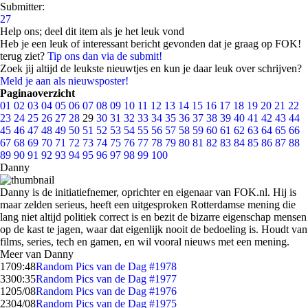
Submitter:
27
Help ons; deel dit item als je het leuk vond
Heb je een leuk of interessant bericht gevonden dat je graag op FOK!
terug ziet?
Tip ons dan via de submit!
Zoek jij altijd de leukste nieuwtjes en kun je daar leuk over schrijven?
Meld je aan als nieuwsposter!
Paginaoverzicht
01
02
03
04
05
06
07
08
09
10
11
12
13
14
15
16
17
18
19
20
21
22
23
24
25
26
27
28
29
30
31
32
33
34
35
36
37
38
39
40
41
42
43
44
45
46
47
48
49
50
51
52
53
54
55
56
57
58
59
60
61
62
63
64
65
66
67
68
69
70
71
72
73
74
75
76
77
78
79
80
81
82
83
84
85
86
87
88
89
90
91
92
93
94
95
96
97
98
99
100
Danny
Danny is de initiatiefnemer, oprichter en eigenaar van FOK.nl. Hij is
maar zelden serieus, heeft een uitgesproken Rotterdamse mening die
lang niet altijd politiek correct is en bezit de bizarre eigenschap mensen
op de kast te jagen, waar dat eigenlijk nooit de bedoeling is. Houdt van
films, series, tech en gamen, en wil vooral nieuws met een mening.
Meer van Danny
17
09:48
Random Pics van de Dag #1978
33
00:35
Random Pics van de Dag #1977
12
05/08
Random Pics van de Dag #1976
23
04/08
Random Pics van de Dag #1975