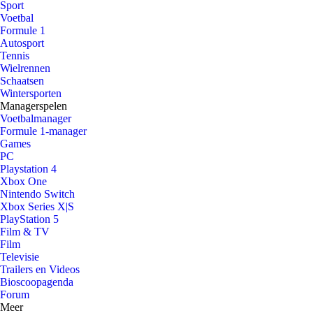
Sport
Voetbal
Formule 1
Autosport
Tennis
Wielrennen
Schaatsen
Wintersporten
Managerspelen
Voetbalmanager
Formule 1-manager
Games
PC
Playstation 4
Xbox One
Nintendo Switch
Xbox Series X|S
PlayStation 5
Film & TV
Film
Televisie
Trailers en Videos
Bioscoopagenda
Forum
Meer