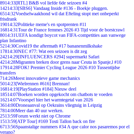
89
14:33
[RTL] B&B vol liefde 6de seizoen #4
142
14:33
[SBS6] Vandaag Inside #136 - Boekje pluggen.
65
14:32
Voedselwaakhond wil dat Efteling stopt met onbeperkt
frisdrank
190
14:32
Politieke meme's en spotprenten #11
168
14:31
Tour de France femmes 2026 #3 Tijd voor de borstcrawl
80
14:31
UEFA kondigt boycot van FIFA-competities aan vanwege
plan Infantino
52
14:30
Covid19 the aftermath #17 bananenmilkshake
178
14:30
NEC #77: Wat een seizoen is dit zeg
242
14:29
[INFLUENCERS #294] supermarkt Safari
42
14:28
Migranten breken door grens naar Ceuta in Spanje,l #10
179
14:28
FOK! Premier Cycling League 2026 #10 Tussentijdse
transfers
7
14:26
Meest innovatieve game mechanics
50
14:23
[Wielrennen #616] Brennan!
168
14:19
[PlayStation #184] Nieuw deel
185
14:07
Boeken worden opgekocht om chatbots te voeden
162
14:07
Voorspel hier het warmtegetal van 2026
36
14:00
Droneaanval op Oekrains vliegtuig in Leipzig
78
14:00
Meer dan 40 uur werken.
25
13:59
Forum werkt niet op Chrome
15
13:59
[ATP Tour] #169 Tosti Tallon back on fire
67
13:56
Spaanstalige nummers #34 A que calor nos pasaremos por el
verano?