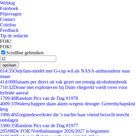
Weblog
Fotoboek
Prijsvragen
Contact
Colofon
Feedback
Tip de redactie
FOK!
FOK!
Scrollbar gebruiken
opslaan
0
14:35
Onlyfans-model met G-cup wil als NASA-ambassadeur naar
maan
4
14:09
Huisarts per direct uit vak gezet om ernstig alcoholmisbruik
7
10:32
Drone met explosieven bij Duits vliegveld voedt vrees voor
hybride aanval
17
09:48
Random Pics van de Dag #1978
40
09:33
Waterschappen slaan alarm wegens droogte: Gereedschapskist
leeg
19
06:40
Zorgmedewerkster die 's nachts haar vriend bezocht terecht
ontslagen
33
00:35
Random Pics van de Dag #1977
2
05/08
De FOK!Voetbalmanager 2026/2027 is begonnen