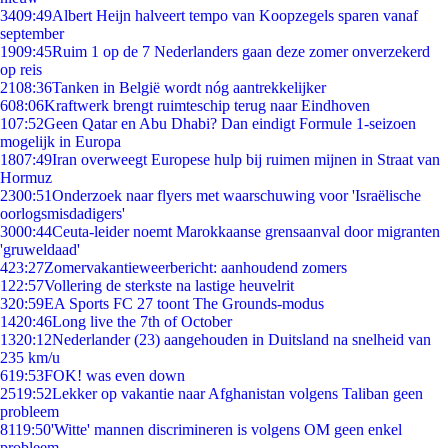
34
09:49
Albert Heijn halveert tempo van Koopzegels sparen vanaf
september
19
09:45
Ruim 1 op de 7 Nederlanders gaan deze zomer onverzekerd
op reis
21
08:36
Tanken in België wordt nóg aantrekkelijker
6
08:06
Kraftwerk brengt ruimteschip terug naar Eindhoven
1
07:52
Geen Qatar en Abu Dhabi? Dan eindigt Formule 1-seizoen
mogelijk in Europa
18
07:49
Iran overweegt Europese hulp bij ruimen mijnen in Straat van
Hormuz
23
00:51
Onderzoek naar flyers met waarschuwing voor 'Israëlische
oorlogsmisdadigers'
30
00:44
Ceuta-leider noemt Marokkaanse grensaanval door migranten
'gruweldaad'
4
23:27
Zomervakantieweerbericht: aanhoudend zomers
1
22:57
Vollering de sterkste na lastige heuvelrit
3
20:59
EA Sports FC 27 toont The Grounds-modus
14
20:46
Long live the 7th of October
13
20:12
Nederlander (23) aangehouden in Duitsland na snelheid van
235 km/u
6
19:53
FOK! was even down
25
19:52
Lekker op vakantie naar Afghanistan volgens Taliban geen
probleem
81
19:50
'Witte' mannen discrimineren is volgens OM geen enkel
probleem