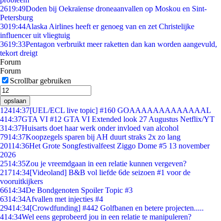
26
19:49
Doden bij Oekraïense droneaanvallen op Moskou en Sint-
Petersburg
30
19:44
Alaska Airlines heeft er genoeg van en zet Christelijke
influencer uit vliegtuig
36
19:33
Pentagon verbruikt meer raketten dan kan worden aangevuld,
tekort dreigt
Forum
Forum
Scrollbar gebruiken
opslaan
124
14:37
[UEL/ECL live topic] #160 GOAAAAAAAAAAAAAL
4
14:37
GTA VI #12 GTA VI Extended look 27 Augustus Netflix/YT
3
14:37
Huisarts doet haar werk onder invloed van alcohol
79
14:37
Koopzegels sparen bij AH duurt straks 2x zo lang
201
14:36
Het Grote Songfestivalfeest Ziggo Dome #5 13 november
2026
25
14:35
Zou je vreemdgaan in een relatie kunnen vergeven?
217
14:34
[Videoland] B&B vol liefde 6de seizoen #1 voor de
vooruitkijkers
66
14:34
De Bondgenoten Spoiler Topic #3
63
14:34
Afvallen met injecties #4
294
14:34
[Crowdfunding] #442 Golfbanen en betere projecten.....
4
14:34
Wel eens geprobeerd jou in een relatie te manipuleren?