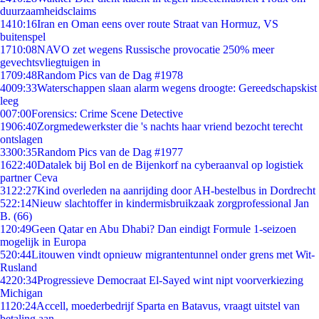
duurzaamheidsclaims
14
10:16
Iran en Oman eens over route Straat van Hormuz, VS
buitenspel
17
10:08
NAVO zet wegens Russische provocatie 250% meer
gevechtsvliegtuigen in
17
09:48
Random Pics van de Dag #1978
40
09:33
Waterschappen slaan alarm wegens droogte: Gereedschapskist
leeg
0
07:00
Forensics: Crime Scene Detective
19
06:40
Zorgmedewerkster die 's nachts haar vriend bezocht terecht
ontslagen
33
00:35
Random Pics van de Dag #1977
16
22:40
Datalek bij Bol en de Bijenkorf na cyberaanval op logistiek
partner Ceva
31
22:27
Kind overleden na aanrijding door AH-bestelbus in Dordrecht
5
22:14
Nieuw slachtoffer in kindermisbruikzaak zorgprofessional Jan
B. (66)
1
20:49
Geen Qatar en Abu Dhabi? Dan eindigt Formule 1-seizoen
mogelijk in Europa
5
20:44
Litouwen vindt opnieuw migrantentunnel onder grens met Wit-
Rusland
42
20:34
Progressieve Democraat El-Sayed wint nipt voorverkiezing
Michigan
11
20:24
Accell, moederbedrijf Sparta en Batavus, vraagt uitstel van
betaling aan