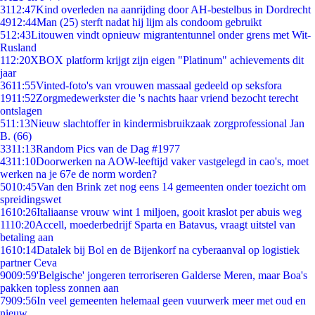
31
12:47
Kind overleden na aanrijding door AH-bestelbus in Dordrecht
49
12:44
Man (25) sterft nadat hij lijm als condoom gebruikt
5
12:43
Litouwen vindt opnieuw migrantentunnel onder grens met Wit-
Rusland
1
12:20
XBOX platform krijgt zijn eigen "Platinum" achievements dit
jaar
36
11:55
Vinted-foto's van vrouwen massaal gedeeld op seksfora
19
11:52
Zorgmedewerkster die 's nachts haar vriend bezocht terecht
ontslagen
5
11:13
Nieuw slachtoffer in kindermisbruikzaak zorgprofessional Jan
B. (66)
33
11:13
Random Pics van de Dag #1977
43
11:10
Doorwerken na AOW-leeftijd vaker vastgelegd in cao's, moet
werken na je 67e de norm worden?
50
10:45
Van den Brink zet nog eens 14 gemeenten onder toezicht om
spreidingswet
16
10:26
Italiaanse vrouw wint 1 miljoen, gooit kraslot per abuis weg
11
10:20
Accell, moederbedrijf Sparta en Batavus, vraagt uitstel van
betaling aan
16
10:14
Datalek bij Bol en de Bijenkorf na cyberaanval op logistiek
partner Ceva
90
09:59
'Belgische' jongeren terroriseren Galderse Meren, maar Boa's
pakken topless zonnen aan
79
09:56
In veel gemeenten helemaal geen vuurwerk meer met oud en
nieuw