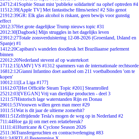
247
12:41
Sophie Straat mist 'publieke solidariteit' na ophef optreden #4
115
12:39
[Apple TV] Met fantastische films/series! #2 Silo genot
219
12:39
GR: Elk glas alcohol is riskant, geen bewijs voor gunstig
effect
20
12:37
Het grote dagelijkse Trump nieuws topic #31
20
12:30
[Dagboek] Mijn struggles in het dagelijks leven
239
12:27
Totale zonsverduistering 12-08-2026 (Groenland, IJsland en
Spanje) #1
14
12:20
Capibara's wandelen doodleuk het Braziliaanse parlement
binnen
220
12:20
Nederland stevent af op watertekort
171
12:15
[AMV] VS #1312 spammers van de internationale rechtsorde
168
12:12
Gianni Infantino doet aanbod om 211 voetbalbonden 'om te
kopen'
100
12:11
[La Liga #177]
116
12:07
[Het Officiële Steam Topic #201] Steamrolled
252
12:03
[VEGAN] Vrij van dierlijke producten - deel 3
12
11:57
Historisch lage waterstanden Rijn en Donau
290
11:53
Vrouwen willen geen man meer #29
10
11:51
Wat is dit jaar de ultieme zomerhit?
88
11:51
Zelfrijdende Tesla's mogen de weg op in Nederland #2
7
11:44
Hoe ga jij om met een relatiebreuk?
111
11:41
Hurricane & Cyclone Season 2026
25
11:36
Transfergeruchten en contractverlenging #83
9
11:34
[RTL4] Bestemming X