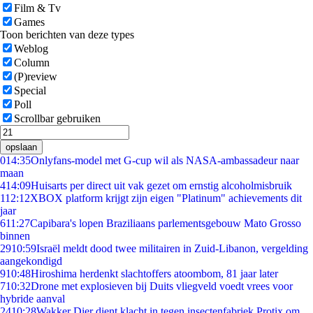
Film & Tv
Games
Toon berichten van deze types
Weblog
Column
(P)review
Special
Poll
Scrollbar gebruiken
opslaan
0
14:35
Onlyfans-model met G-cup wil als NASA-ambassadeur naar
maan
4
14:09
Huisarts per direct uit vak gezet om ernstig alcoholmisbruik
1
12:12
XBOX platform krijgt zijn eigen "Platinum" achievements dit
jaar
6
11:27
Capibara's lopen Braziliaans parlementsgebouw Mato Grosso
binnen
29
10:59
Israël meldt dood twee militairen in Zuid-Libanon, vergelding
aangekondigd
9
10:48
Hiroshima herdenkt slachtoffers atoombom, 81 jaar later
7
10:32
Drone met explosieven bij Duits vliegveld voedt vrees voor
hybride aanval
24
10:28
Wakker Dier dient klacht in tegen insectenfabriek Protix om