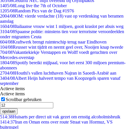
3
05/08
Gedurfd NEC blijft overeind bij Olympiakos
14
05/08
Long live the 7th of October
12
05/08
Random Pics van de Dag #1976
20
04/08
OM: vierde verdachte (18) vast op verdenking van beramen
aanslag
16
04/08
Italiaanse vrouw wint 1 miljoen, gooit kraslot per abuis weg
31
04/08
Spaanse politie: minstens tien voor terrorisme veroordeelden
onder migranten Ceuta
6
04/08
Kraftwerk brengt ruimteschip terug naar Eindhoven
1
04/08
Reusser wint tijdrit en neemt geel over, Nooijen knap tweede
7
04/08
Vakantiekiekje Verstappen en Wolff voedt geruchten over
Mercedes-overstap
18
04/08
Spotify bereikt mijlpaal, voor het eerst 300 miljoen premium-
abonnees
27
04/08
Houthi's vallen luchthaven Najran in Saoedi-Arabië aan
34
04/08
Albert Heijn halveert tempo van Koopzegels sparen vanaf
september
Actieve items
Actieve items
Scrollbar gebruiken
opslaan
5
14:38
Huisarts per direct uit vak gezet om ernstig alcoholmisbruik
14
14:37
Iran en Oman eens over route Straat van Hormuz, VS
buitenspel