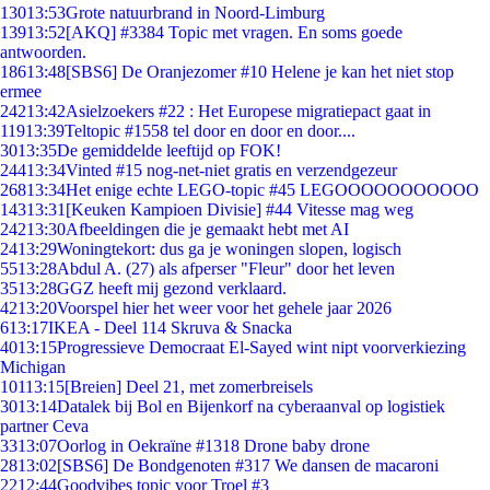
130
13:53
Grote natuurbrand in Noord-Limburg
139
13:52
[AKQ] #3384 Topic met vragen. En soms goede
antwoorden.
186
13:48
[SBS6] De Oranjezomer #10 Helene je kan het niet stop
ermee
242
13:42
Asielzoekers #22 : Het Europese migratiepact gaat in
119
13:39
Teltopic #1558 tel door en door en door....
30
13:35
De gemiddelde leeftijd op FOK!
244
13:34
Vinted #15 nog-net-niet gratis en verzendgezeur
268
13:34
Het enige echte LEGO-topic #45 LEGOOOOOOOOOOO
143
13:31
[Keuken Kampioen Divisie] #44 Vitesse mag weg
242
13:30
Afbeeldingen die je gemaakt hebt met AI
24
13:29
Woningtekort: dus ga je woningen slopen, logisch
55
13:28
Abdul A. (27) als afperser "Fleur" door het leven
35
13:28
GGZ heeft mij gezond verklaard.
42
13:20
Voorspel hier het weer voor het gehele jaar 2026
6
13:17
IKEA - Deel 114 Skruva & Snacka
40
13:15
Progressieve Democraat El-Sayed wint nipt voorverkiezing
Michigan
101
13:15
[Breien] Deel 21, met zomerbreisels
30
13:14
Datalek bij Bol en Bijenkorf na cyberaanval op logistiek
partner Ceva
33
13:07
Oorlog in Oekraïne #1318 Drone baby drone
28
13:02
[SBS6] De Bondgenoten #317 We dansen de macaroni
22
12:44
Goodvibes topic voor Troel #3