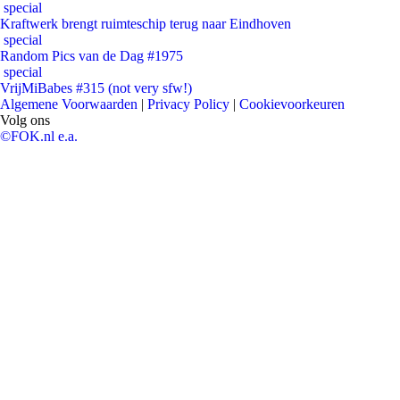
special
Kraftwerk brengt ruimteschip terug naar Eindhoven
special
Random Pics van de Dag #1975
special
VrijMiBabes #315 (not very sfw!)
Algemene Voorwaarden
|
Privacy Policy
|
Cookievoorkeuren
Volg ons
©FOK.nl e.a.