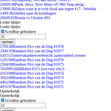
206
09:38
Punk, disco, New Wave of? #60 Sing along...
139
09:38
Zaken waar je je echt dood aan ergert #17 - Werklui
14
09:38
Aftellen naar de kerstdagen
206
09:02
Russia vs Ukraine #91
Leuke lijstjes
Leuke lijstjes
Scrollbar gebruiken
opslaan
17
09:48
Random Pics van de Dag #1978
33
00:35
Random Pics van de Dag #1977
4
20:11
Zomervakantieweerbericht: aanhoudend zomers
12
05/08
Random Pics van de Dag #1976
23
04/08
Random Pics van de Dag #1975
7
03/08
VrijMiBabes #315 (not very sfw!)
41
03/08
Random Pics van de Dag #1974
30
02/08
Random Pics van de Dag #1973
44
01/08
Random Pics van de Dag #1972
49
31/07
Random Pics van de Dag #1971
Opmerkelijk
Opmerkelijk
Scrollbar gebruiken
opslaan