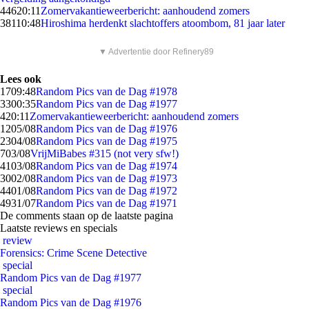
446
20:11
Zomervakantieweerbericht: aanhoudend zomers
381
10:48
Hiroshima herdenkt slachtoffers atoombom, 81 jaar later
▼ Advertentie door Refinery89
Lees ook
17
09:48
Random Pics van de Dag #1978
33
00:35
Random Pics van de Dag #1977
4
20:11
Zomervakantieweerbericht: aanhoudend zomers
12
05/08
Random Pics van de Dag #1976
23
04/08
Random Pics van de Dag #1975
7
03/08
VrijMiBabes #315 (not very sfw!)
41
03/08
Random Pics van de Dag #1974
30
02/08
Random Pics van de Dag #1973
44
01/08
Random Pics van de Dag #1972
49
31/07
Random Pics van de Dag #1971
De comments staan op de laatste pagina
Laatste reviews en specials
review
Forensics: Crime Scene Detective
special
Random Pics van de Dag #1977
special
Random Pics van de Dag #1976