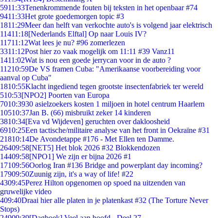
59
11:33
Tenenkrommende fouten bij teksten in het openbaar #74
94
11:33
Het grote goedemorgen topic #3
18
11:29
Meer dan helft van verkochte auto's is volgend jaar elektrisch
114
11:18
[Nederlands Elftal] Op naar Louis IV?
117
11:12
Wat lees je nu? #96 zomerlezen
33
11:12
Post hier zo vaak mogelijk om 11:11 #39 Vanz11
14
11:02
Wat is nou een goede jerrycan voor in de auto ?
112
10:59
De VS framen Cuba: "Amerikaanse voorbereiding voor
aanval op Cuba"
18
10:55
Klacht ingediend tegen grootste insectenfabriek ter wereld
5
10:53
[NPO2] Poorten van Europa
70
10:39
30 asielzoekers kosten 1 miljoen in hotel centrum Haarlem
105
10:37
Jan B. (66) misbruikt zeker 14 kinderen
38
10:34
[Eva vd Wijdeven] geruchten over dakloosheid
69
10:25
Een tactische/militaire analyse van het front in Oekraïne #31
218
10:14
De Avondetappe #176 - Met Ellen ten Damme.
264
09:58
[NET5] Het blok 2026 #32 Blokkendozen
144
09:58
[NPO1] We zijn er bijna 2026 #1
171
09:56
Oorlog Iran #136 Bridge and powerplant day incoming?
179
09:50
Zuunig zijn, it's a way of life! #22
43
09:45
Perez Hilton opgenomen op spoed na uitzenden van
gruwelijke video
4
09:40
Draai hier alle platen in je platenkast #32 (The Torture Never
Stops)
249
09:39
[Dagboek] Veel aan hoofd - Deel 27