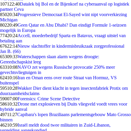
1071
22:40
Datalek bij Bol en de Bijenkorf na cyberaanval op logistiek
partner Ceva
850
20:34
Progressieve Democraat El-Sayed wint nipt voorverkiezing
Michigan
802
20:49
Geen Qatar en Abu Dhabi? Dan eindigt Formule 1-seizoen
mogelijk in Europa
774
20:24
Accell, moederbedrijf Sparta en Batavus, vraagt uitstel van
betaling aan
676
22:14
Nieuw slachtoffer in kindermisbruikzaak zorgprofessional
Jan B. (66)
653
09:33
Waterschappen slaan alarm wegens droogte:
Gereedschapskist leeg
633
10:08
NAVO zet wegens Russische provocatie 250% meer
gevechtsvliegtuigen in
624
10:16
Iran en Oman eens over route Straat van Hormuz, VS
buitenspel
595
10:28
Wakker Dier dient klacht in tegen insectenfabriek Protix om
duurzaamheidsclaims
590
07:00
Forensics: Crime Scene Detective
586
10:32
Drone met explosieven bij Duits vliegveld voedt vrees voor
hybride aanval
497
11:27
Capibara's lopen Braziliaans parlementsgebouw Mato Grosso
binnen
462
10:59
Israël meldt dood twee militairen in Zuid-Libanon,
vergelding aangekondigd