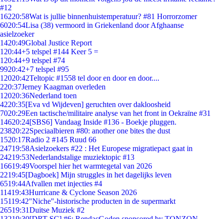
#12
162
20:58
Wat is jullie binnenhuistemperatuur? #81 Horrorzomer
60
20:54
Lisa (38) vermoord in Griekenland door Afghaanse
asielzoeker
14
20:49
Global Justice Report
1
20:44
+5 telspel #144 Keer 5 =
1
20:44
+9 telspel #74
99
20:42
+7 telspel #95
120
20:42
Teltopic #1558 tel door en door en door....
2
20:37
Jerney Kaagman overleden
120
20:36
Nederland toen
42
20:35
[Eva vd Wijdeven] geruchten over dakloosheid
70
20:29
Een tactische/militaire analyse van het front in Oekraïne #31
146
20:24
[SBS6] Vandaag Inside #136 - Boekje pluggen.
238
20:22
Speciaalbieren #80: another one bites the dust
15
20:17
Radio 2 #145 Ruud 66
247
19:58
Asielzoekers #22 : Het Europese migratiepact gaat in
242
19:53
Nederlandstalige muziektopic #13
166
19:49
Voorspel hier het warmtegetal van 2026
22
19:45
[Dagboek] Mijn struggles in het dagelijks leven
65
19:44
Afvallen met injecties #4
114
19:43
Hurricane & Cyclone Season 2026
151
19:42
"Niche"-historische producten in de supermarkt
265
19:31
Duitse Muziek #2
132
19:30
[DRT SC] #6: RendacGoden sponsored by TONZON