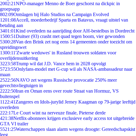
20
02:21
NPO-manager Menno de Boer geschorst na dickpic in
groepsapp
8
02:09
Ontslagen bij Halo Studios na Campaign Evolved
12
01:08
Accell, moederbedrijf Sparta en Batavus, vraagt uitstel van
betaling aan
34
01:01
Kind overleden na aanrijding door AH-bestelbus in Dordrecht
15
00:51
Duitser (93) crasht met quad tegen boom, vier gewonden
53
00:28
Van den Brink zet nog eens 14 gemeenten onder toezicht om
spreidingswet
13
00:11
'Zwarte weduwes' in Rusland trouwen soldaten voor
overlijdensuitkering
32
23:58
Trump wil dat J.D. Vance hem in 2028 opvolgt
57
23:55
Onlyfans-model met G-cup wil als NASA-ambassadeur naar
maan
25
22:56
NAVO zet wegens Russische provocatie 250% meer
gevechtsvliegtuigen in
22
22:50
Iran en Oman eens over route Straat van Hormuz, VS
buitenspel
11
22:41
Zangeres en Idols-jurylid Jerney Kaagman op 79-jarige leeftijd
overleden
2
22:17
Le Court wint na nerveuze finale, Pieterse derde
4
21:38
Netflix-abonnees krijgen exclusieve early access tot uitgebreide
GTA VI trailer
55
21:25
Waterschappen slaan alarm wegens droogte: Gereedschapskist
leeg