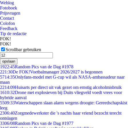
Weblog
Fotoboek
Prijsvragen
Contact
Colofon
Feedback
Tip de redactie
FOK!
FOK!
Scrollbar gebruiken
opslaan
19
22:45
Random Pics van de Dag #1978
2
21:30
De FOK!Voetbalmanager 2026/2027 is begonnen
57
14:35
Onlyfans-model met G-cup wil als NASA-ambassadeur naar
maan
22
14:09
Huisarts per direct uit vak gezet om ernstig alcoholmisbruik
16
10:32
Drone met explosieven bij Duits vliegveld voedt vrees voor
hybride aanval
55
09:33
Waterschappen slaan alarm wegens droogte: Gereedschapskist
leeg
23
06:40
Zorgmedewerkster die 's nachts haar vriend bezocht terecht
ontslagen
33
06/08
Random Pics van de Dag #1977