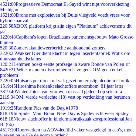
45
21:00
Progressieve Democraat El-Sayed wint nipt voorverkiezing
Michigan
16
21:00
Drone met explosieven bij Duits vliegveld voedt vrees voor
hybride aanval
2
20:58
XBOX platform krijgt zijn eigen "Platinum" achievements dit
jaar
12
20:48
Capibara's lopen Braziliaans parlementsgebouw Mato Grosso
binnen
5
20:30
Zomervakantieweerbericht: aanhoudend zomers
32
20:25
Wakker Dier dient klacht in tegen insectenfabriek Protix om
duurzaamheidsclaims
1
20:21
Lemmen boekt eerste profzege in zware Ronde van Polen-rit
84
20:21
'Witte' mannen discrimineren is volgens OM geen enkel
probleem
22
20:05
Huisarts per direct uit vak gezet om ernstig alcoholmisbruik
15
19:45
Hiroshima herdenkt slachtoffers atoombom, 81 jaar later
38
19:40
Vinted-foto's van vrouwen massaal gedeeld op seksfora
21
19:34
OM: vierde verdachte (18) vast op verdenking van beramen
aanslag
19
19:25
Random Pics van de Dag #1978
8
18:19
In Spider-Man: Brand New Day is Spidey echt weer Spidey
6
18:18
Nieuw slachtoffer in kindermisbruikzaak zorgprofessional Jan
B. (66)
45
17:10
Doorwerken na AOW-leeftijd vaker vastgelegd in cao's, moet
werken na je 67e de norm worden?