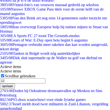
werken na je 67e de norm worden?
38
05/08
Vinted-foto's van vrouwen massaal gedeeld op seksfora
1
05/08
Nieuwe XBOX Game Pass titels voor de eerste helft van de
maand augustus
53
05/08
Van den Brink zet nog eens 14 gemeenten onder toezicht om
spreidingswet
18
05/08
Iran overweegt Europese hulp bij ruimen mijnen in Straat van
Hormuz
3
05/08
EA Sports FC 27 toont The Grounds-modus
1
05/08
Gears of War: E-Day open beta begint 6 augustus
36
05/08
Pentagon verbruikt meer raketten dan kan worden aangevuld,
tekort dreigt
21
05/08
Tanken in België wordt nóg aantrekkelijker
34
05/08
Dirk sluit supermarkt op de Wallen na golf van diefstal en
agressie
Actieve items
Actieve items
Scrollbar gebruiken
opslaan
27
03:06
Doden bij Oekraïense droneaanvallen op Moskou en Sint-
Petersburg
8
02:56
PS5-doos waarschuwt voor einde fysieke games
50
02:37
Israël meldt dood twee militairen in Zuid-Libanon, vergelding
aangekondigd