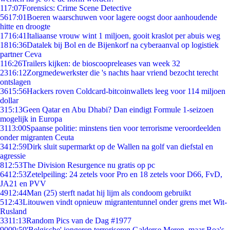
1
17:07
Forensics: Crime Scene Detective
56
17:01
Boeren waarschuwen voor lagere oogst door aanhoudende
hitte en droogte
17
16:41
Italiaanse vrouw wint 1 miljoen, gooit kraslot per abuis weg
18
16:36
Datalek bij Bol en de Bijenkorf na cyberaanval op logistiek
partner Ceva
1
16:26
Trailers kijken: de bioscoopreleases van week 32
23
16:12
Zorgmedewerkster die 's nachts haar vriend bezocht terecht
ontslagen
36
15:56
Hackers roven Coldcard-bitcoinwallets leeg voor 114 miljoen
dollar
3
15:13
Geen Qatar en Abu Dhabi? Dan eindigt Formule 1-seizoen
mogelijk in Europa
31
13:00
Spaanse politie: minstens tien voor terrorisme veroordeelden
onder migranten Ceuta
34
12:59
Dirk sluit supermarkt op de Wallen na golf van diefstal en
agressie
8
12:53
The Division Resurgence nu gratis op pc
64
12:53
Zetelpeiling: 24 zetels voor Pro en 18 zetels voor D66, FvD,
JA21 en PVV
49
12:44
Man (25) sterft nadat hij lijm als condoom gebruikt
5
12:43
Litouwen vindt opnieuw migrantentunnel onder grens met Wit-
Rusland
33
11:13
Random Pics van de Dag #1977
90
09:59
'Belgische' jongeren terroriseren Galderse Meren, maar Boa's