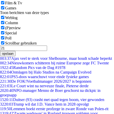
Film & Tv
Games
Toon berichten van deze types
Weblog
Column
(P)review
Special
Poll
Scrollbar gebruiken
opslaan
0
03:37
Ajax veel te sterk voor Shelbourne, maar houdt schade beperkt
0
02:34
Nieuwkomers schitteren bij ruime Europese zege FC Twente
19
22:45
Random Pics van de Dag #1978
8
22:04
Ontslagen bij Halo Studios na Campaign Evolved
8
22:01
PS5-doos waarschuwt voor einde fysieke games
2
21:30
De FOK!Voetbalmanager 2026/2027 is begonnen
2
21:03
Le Court wint na nerveuze finale, Pieterse derde
20
20:40
NPO-manager Menno de Boer geschorst na dickpic in
groepsapp
15
20:11
Duitser (93) crasht met quad tegen boom, vier gewonden
32
20:03
Trump wil dat J.D. Vance hem in 2028 opvolgt
1
19:50
Lemmen boekt eerste profzege in zware Ronde van Polen-rit
13
19:42
'Zwarte weduwes' in Rusland trouwen soldaten voor