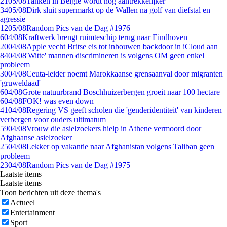
21
05/08
Tanken in België wordt nóg aantrekkelijker
34
05/08
Dirk sluit supermarkt op de Wallen na golf van diefstal en
agressie
12
05/08
Random Pics van de Dag #1976
6
04/08
Kraftwerk brengt ruimteschip terug naar Eindhoven
20
04/08
Apple vecht Britse eis tot inbouwen backdoor in iCloud aan
84
04/08
'Witte' mannen discrimineren is volgens OM geen enkel
probleem
30
04/08
Ceuta-leider noemt Marokkaanse grensaanval door migranten
'gruweldaad'
6
04/08
Grote natuurbrand Boschhuizerbergen groeit naar 100 hectare
6
04/08
FOK! was even down
41
04/08
Regering VS geeft scholen die 'genderidentiteit' van kinderen
verbergen voor ouders ultimatum
59
04/08
Vrouw die asielzoekers hielp in Athene vermoord door
Afghaanse asielzoeker
25
04/08
Lekker op vakantie naar Afghanistan volgens Taliban geen
probleem
23
04/08
Random Pics van de Dag #1975
Laatste items
Laatste items
Toon berichten uit deze thema's
Actueel
Entertainment
Sport