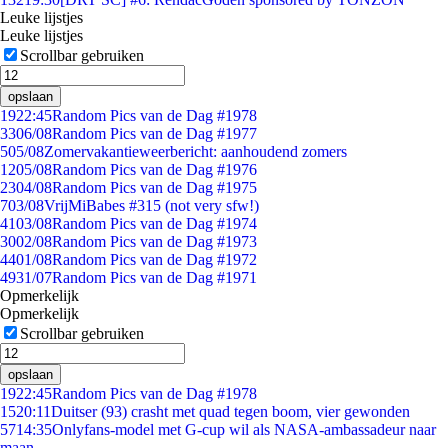
Leuke lijstjes
Leuke lijstjes
Scrollbar gebruiken
opslaan
19
22:45
Random Pics van de Dag #1978
33
06/08
Random Pics van de Dag #1977
5
05/08
Zomervakantieweerbericht: aanhoudend zomers
12
05/08
Random Pics van de Dag #1976
23
04/08
Random Pics van de Dag #1975
7
03/08
VrijMiBabes #315 (not very sfw!)
41
03/08
Random Pics van de Dag #1974
30
02/08
Random Pics van de Dag #1973
44
01/08
Random Pics van de Dag #1972
49
31/07
Random Pics van de Dag #1971
Opmerkelijk
Opmerkelijk
Scrollbar gebruiken
opslaan
19
22:45
Random Pics van de Dag #1978
15
20:11
Duitser (93) crasht met quad tegen boom, vier gewonden
57
14:35
Onlyfans-model met G-cup wil als NASA-ambassadeur naar
maan