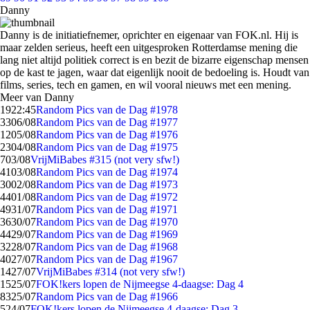
Danny
Danny is de initiatiefnemer, oprichter en eigenaar van FOK.nl. Hij is
maar zelden serieus, heeft een uitgesproken Rotterdamse mening die
lang niet altijd politiek correct is en bezit de bizarre eigenschap mensen
op de kast te jagen, waar dat eigenlijk nooit de bedoeling is. Houdt van
films, series, tech en gamen, en wil vooral nieuws met een mening.
Meer van Danny
19
22:45
Random Pics van de Dag #1978
33
06/08
Random Pics van de Dag #1977
12
05/08
Random Pics van de Dag #1976
23
04/08
Random Pics van de Dag #1975
7
03/08
VrijMiBabes #315 (not very sfw!)
41
03/08
Random Pics van de Dag #1974
30
02/08
Random Pics van de Dag #1973
44
01/08
Random Pics van de Dag #1972
49
31/07
Random Pics van de Dag #1971
36
30/07
Random Pics van de Dag #1970
44
29/07
Random Pics van de Dag #1969
32
28/07
Random Pics van de Dag #1968
40
27/07
Random Pics van de Dag #1967
14
27/07
VrijMiBabes #314 (not very sfw!)
15
25/07
FOK!kers lopen de Nijmeegse 4-daagse: Dag 4
83
25/07
Random Pics van de Dag #1966
5
24/07
FOK!kers lopen de Nijmeegse 4-daagse: Dag 3