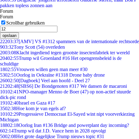
pakken topless zonnen aan
Forum
Forum
Scrollbar gebruiken
opslaan
222
03:37
[AMV] VS #1312 spammers van de internationale rechtsorde
9
03:32
Tony Scott (54) overleden
20
03:08
Klacht ingediend tegen grootste insectenfabriek ter wereld
204
02:55
Trump wil Groenland #16 Het opengrensbeleid is de
schuldige
18
02:55
Vrouwen willen geen man meer #30
53
02:51
Oorlog in Oekraïne #1318 Drone baby drone
260
02:50
[Dagboek] Veel aan hoofd - Deel 27
212
02:48
[SBS6] De Bondgenoten #317 We dansen de macaroni
101
02:41
NPO-manager Menno de Boer (47) op non-actief stuurde
dick-pic rond
191
02:40
Israel en Gaza #17
35
02:38
Hoe kom je van egels af?
101
02:29
Progressieve Democraat El-Sayed wint nipt voorverkiezing
Michigan
188
02:18
Oorlog Iran #136 Bridge and powerplant day incoming?
6
02:14
Trump wil dat J.D. Vance hem in 2028 opvolgt
50
02:08
Het grote dagelijkse Trump nieuws topic #31