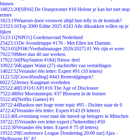
binnen
188
23:20
[SBS6] De Oranjezomer #10 Helene je kan het niet stop
ermee
18
23:19
Waarom doen vrouwen altijd hun telly in de kontzak?
233
23:16
Top 2000 Editie 2025 #243 Alle dikzakken willen op je
lijken
51
23:11
[NPO1] Goedenavond Nederland
254
23:11
De Avondetappe #176 - Met Ellen ten Damme.
76
23:01
[FOK!Voetbalmanager 2026/2027] #1 We zijn er weer
79
22:59
Meer dan 40 uur werken.
179
22:56
[PlayStation #184] Nieuw deel
109
22:56
Kapper Walat (27) slachtoffer van vernielingen
140
22:52
Verander één letter: Expert #91 (10 letters)
11
22:52
[Crowdfunding] #443 Rentestijgingen?
60
22:52
Jerney Kaagman overleden
255
22:48
[UFO/UAP] #16 The Age of Disclosure
75
22:48
Het Moestuintopic #37 Bloesem in de bomen
55
22:46
[Netflix Games] #1
267
22:44
Banken met hoge rente topic #95 - Dichter naar de 0
47
22:42
Verander één letter: Expert #143 (9 letters)
11
22:40
Levenslang voor man die inreed op betogers in München
197
22:35
Verander een letter expert (7lettereditie) #50
12
22:30
Verander één letter. Expert # 75 (8 letters)
195
22:29
[Conference League Donderdag 20:00 uur] Ajax -
Shelbourne FC #2