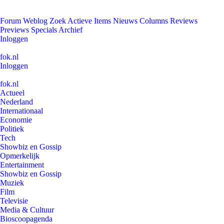
Forum
Weblog
Zoek
Actieve Items
Nieuws
Columns
Reviews
Previews
Specials
Archief
Inloggen
fok.nl
Inloggen
fok.nl
Actueel
Nederland
Internationaal
Economie
Politiek
Tech
Showbiz en Gossip
Opmerkelijk
Entertainment
Showbiz en Gossip
Muziek
Film
Televisie
Media & Cultuur
Bioscoopagenda