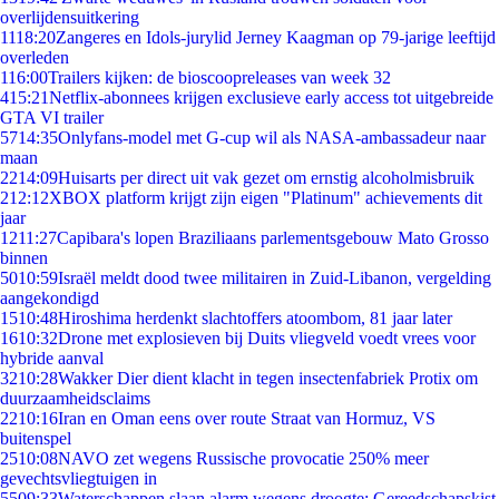
overlijdensuitkering
11
18:20
Zangeres en Idols-jurylid Jerney Kaagman op 79-jarige leeftijd
overleden
1
16:00
Trailers kijken: de bioscoopreleases van week 32
4
15:21
Netflix-abonnees krijgen exclusieve early access tot uitgebreide
GTA VI trailer
57
14:35
Onlyfans-model met G-cup wil als NASA-ambassadeur naar
maan
22
14:09
Huisarts per direct uit vak gezet om ernstig alcoholmisbruik
2
12:12
XBOX platform krijgt zijn eigen "Platinum" achievements dit
jaar
12
11:27
Capibara's lopen Braziliaans parlementsgebouw Mato Grosso
binnen
50
10:59
Israël meldt dood twee militairen in Zuid-Libanon, vergelding
aangekondigd
15
10:48
Hiroshima herdenkt slachtoffers atoombom, 81 jaar later
16
10:32
Drone met explosieven bij Duits vliegveld voedt vrees voor
hybride aanval
32
10:28
Wakker Dier dient klacht in tegen insectenfabriek Protix om
duurzaamheidsclaims
22
10:16
Iran en Oman eens over route Straat van Hormuz, VS
buitenspel
25
10:08
NAVO zet wegens Russische provocatie 250% meer
gevechtsvliegtuigen in
55
09:33
Waterschappen slaan alarm wegens droogte: Gereedschapskist