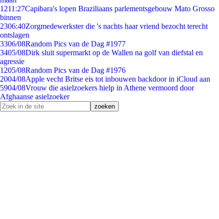
12
11:27
Capibara's lopen Braziliaans parlementsgebouw Mato Grosso
binnen
23
06:40
Zorgmedewerkster die 's nachts haar vriend bezocht terecht
ontslagen
33
06/08
Random Pics van de Dag #1977
34
05/08
Dirk sluit supermarkt op de Wallen na golf van diefstal en
agressie
12
05/08
Random Pics van de Dag #1976
20
04/08
Apple vecht Britse eis tot inbouwen backdoor in iCloud aan
59
04/08
Vrouw die asielzoekers hielp in Athene vermoord door
Afghaanse asielzoeker