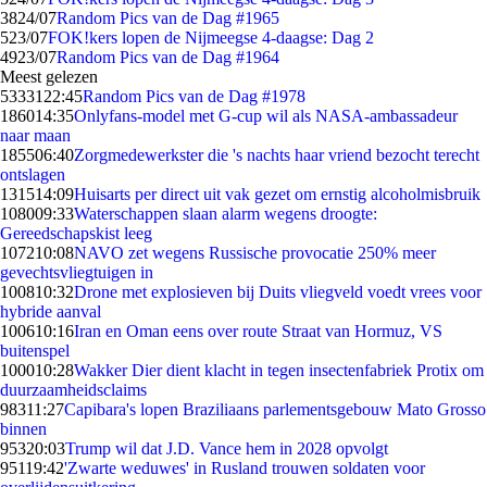
38
24/07
Random Pics van de Dag #1965
5
23/07
FOK!kers lopen de Nijmeegse 4-daagse: Dag 2
49
23/07
Random Pics van de Dag #1964
Meest gelezen
53331
22:45
Random Pics van de Dag #1978
1860
14:35
Onlyfans-model met G-cup wil als NASA-ambassadeur
naar maan
1855
06:40
Zorgmedewerkster die 's nachts haar vriend bezocht terecht
ontslagen
1315
14:09
Huisarts per direct uit vak gezet om ernstig alcoholmisbruik
1080
09:33
Waterschappen slaan alarm wegens droogte:
Gereedschapskist leeg
1072
10:08
NAVO zet wegens Russische provocatie 250% meer
gevechtsvliegtuigen in
1008
10:32
Drone met explosieven bij Duits vliegveld voedt vrees voor
hybride aanval
1006
10:16
Iran en Oman eens over route Straat van Hormuz, VS
buitenspel
1000
10:28
Wakker Dier dient klacht in tegen insectenfabriek Protix om
duurzaamheidsclaims
983
11:27
Capibara's lopen Braziliaans parlementsgebouw Mato Grosso
binnen
953
20:03
Trump wil dat J.D. Vance hem in 2028 opvolgt
951
19:42
'Zwarte weduwes' in Rusland trouwen soldaten voor