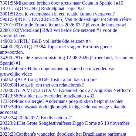
73
01:55
Migranten breken door grens naar Ceuta in Spanje,l #10
181
01:55
[ONLINE] Roddelpraat Topic #21
30
01:51
Zou je vreemdgaan in een relatie kunnen vergeven?
59
01:50
[INFLUENCERS #295] Van flodderslinger tot Shrek-crème
237
01:09
Tour de France femmes 2026 #3 Tijd voor de borstcrawl
228
01:02
[Videoland] B&B vol liefde 6de seizoen #1 voor de
vooruitkijkers
149
00:31
[RTL] B&B vol liefde 6de seizoen #4
144
00:29
[AKQ] #3384 Topic met vragen. En soms goede
antwoorden.
242
00:28
Totale zonsverduistering 12-08-2026 (Groenland, IJsland en
Spanje) #1
51
00:26
Perez Hilton opgenomen op spoed na uitzenden van
gruwelijke video
16
00:25
[ATP Tour] #169 Tosti Tallon back on fire
15
00:08
Hoe ga jij om met een relatiebreuk?
37
00:07
GTA VI #12 GTA VI Extended look 27 Augustus Netflix/YT
274
23:56
Post hier pas overleden muzikanten #32
17
23:49
Pinda-allergie? Andermans poep slikken helpt misschien
10
23:38
Rechtszaak dodelijk ongeluk uitgesteld vanwege vakantie
advocaat
25
23:24
[2026/2027] Eredivisietoto #1
203
23:24
Het Grote Songfestivalfeest Ziggo Dome #5 13 november
2026
20
23:23
Capibara's wandelen doodleuk het Braziliaanse parlement