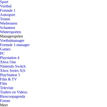
Sport
Voetbal
Formule 1
Autosport
Tennis
Wielrennen
Schaatsen
Wintersporten
Managerspelen
Voetbalmanager
Formule 1-manager
Games
PC
Playstation 4
Xbox One
Nintendo Switch
Xbox Series X|S
PlayStation 5
Film & TV
Film
Televisie
Trailers en Videos
Bioscoopagenda
Forum
Meer