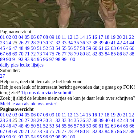
Paginaoverzicht
01
02
03
04
05
06
07
08
09
10
11
12
13
14
15
16
17
18
19
20
21
22
23
24
25
26
27
28
29
30
31
32
33
34
35
36
37
38
39
40
41
42
43
44
45
46
47
48
49
50
51
52
53
54
55
56
57
58
59
60
61
62
63
64
65
66
67
68
69
70
71
72
73
74
75
76
77
78
79
80
81
82
83
84
85
86
87
88
89
90
91
92
93
94
95
96
97
98
99
100
daily pics
leuke lijstjes
Submitter:
27
Help ons; deel dit item als je het leuk vond
Heb je een leuk of interessant bericht gevonden dat je graag op FOK!
terug ziet?
Tip ons dan via de submit!
Zoek jij altijd de leukste nieuwtjes en kun je daar leuk over schrijven?
Meld je aan als nieuwsposter!
Paginaoverzicht
01
02
03
04
05
06
07
08
09
10
11
12
13
14
15
16
17
18
19
20
21
22
23
24
25
26
27
28
29
30
31
32
33
34
35
36
37
38
39
40
41
42
43
44
45
46
47
48
49
50
51
52
53
54
55
56
57
58
59
60
61
62
63
64
65
66
67
68
69
70
71
72
73
74
75
76
77
78
79
80
81
82
83
84
85
86
87
88
89
90
91
92
93
94
95
96
97
98
99
100