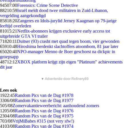
overlijdensuitkering
945
07:00
Forensics: Crime Scene Detective
882
10:59
Israël meldt dood twee militairen in Zuid-Libanon,
vergelding aangekondigd
858
18:20
Zangeres en Idols-jurylid Jerney Kaagman op 79-jarige
leeftijd overleden
810
15:21
Netflix-abonnees krijgen exclusieve early access tot
uitgebreide GTA VI trailer
718
20:11
Duitser (93) crasht met quad tegen boom, vier gewonden
659
10:48
Hiroshima herdenkt slachtoffers atoombom, 81 jaar later
650
20:40
NPO-manager Menno de Boer geschorst na dickpic in
groepsapp
487
12:12
XBOX platform krijgt zijn eigen "Platinum" achievements
dit jaar
▼ Advertentie door Refinery89
Lees ook
19
22:45
Random Pics van de Dag #1978
33
06/08
Random Pics van de Dag #1977
5
05/08
Zomervakantieweerbericht: aanhoudend zomers
12
05/08
Random Pics van de Dag #1976
23
04/08
Random Pics van de Dag #1975
7
03/08
VrijMiBabes #315 (not very sfw!)
41
03/08
Random Pics van de Dag #1974