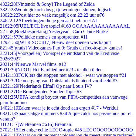
43
22:28
[Nintendo & Sony] The Legend of Zelda
38
22:28
Woningtekort: dus ga je woningen slopen, logisch
180
22:22
Post hier zo vaak mogelijk om 22:22 uur #76
246
22:12
Afbeeldingen die je gemaakt hebt met AI
216
22:05
[UEL/ECL live topic] #160 GOAAAAAAAAAAAAAL
5
21:58
[Boekbespreking] Yesteryear - Caro Claire Burke
193
21:57
Politieke meme's en spotprenten #11
129
21:50
[WLR SC #417] Nieuw deel openen was kaputt
8
21:45
[gratis] Videogames Part 9: Gratis en free-to-play games!
32
21:45
[Voorspellen] Voorspel de eindstand van de Eredivisie
2026/2027
20
21:44
Nieuwe Marvel films. #12
99
21:39
[NPO1] Het Familiediner #23 - te allen tijden
134
21:33
FOK!ers die stoppen met alcohol - waar we stoppen #21
65
21:32
De neergang van Duitsland als lichtend voorbeeld #3
123
21:29
[Nederlands Elftal] Op naar Louis IV?
69
21:27
De Bondgenoten Spoiler Topic #3
83
21:25
UEFA kondigt boycot van FIFA-competities aan vanwege
plan Infantino
140
21:19
Zaken waar je je echt dood aan ergert #17 - Werklui
68
21:18
Spaanstalige nummers #34 A que calor nos pasaremos por el
verano?
111
21:17
[Wielrennen #616] Brennan!
270
21:15
Het enige echte LEGO-topic #45 LEGOOOOOOOOOOO
169
21:13
Wat is op dit moment volgens jou de meest irritante reclame?