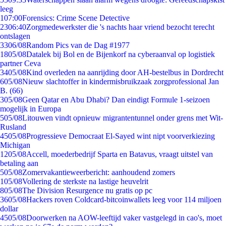
leeg
1
07:00
Forensics: Crime Scene Detective
23
06:40
Zorgmedewerkster die 's nachts haar vriend bezocht terecht
ontslagen
33
06/08
Random Pics van de Dag #1977
18
05/08
Datalek bij Bol en de Bijenkorf na cyberaanval op logistiek
partner Ceva
34
05/08
Kind overleden na aanrijding door AH-bestelbus in Dordrecht
6
05/08
Nieuw slachtoffer in kindermisbruikzaak zorgprofessional Jan
B. (66)
3
05/08
Geen Qatar en Abu Dhabi? Dan eindigt Formule 1-seizoen
mogelijk in Europa
5
05/08
Litouwen vindt opnieuw migrantentunnel onder grens met Wit-
Rusland
45
05/08
Progressieve Democraat El-Sayed wint nipt voorverkiezing
Michigan
12
05/08
Accell, moederbedrijf Sparta en Batavus, vraagt uitstel van
betaling aan
5
05/08
Zomervakantieweerbericht: aanhoudend zomers
1
05/08
Vollering de sterkste na lastige heuvelrit
8
05/08
The Division Resurgence nu gratis op pc
36
05/08
Hackers roven Coldcard-bitcoinwallets leeg voor 114 miljoen
dollar
45
05/08
Doorwerken na AOW-leeftijd vaker vastgelegd in cao's, moet