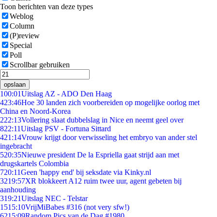
Toon berichten van deze types
Weblog
Column
(P)review
Special
Poll
Scrollbar gebruiken
opslaan
1
00:01
Uitslag AZ - ADO Den Haag
4
23:46
Hoe 30 landen zich voorbereiden op mogelijke oorlog met
China en Noord-Korea
2
22:13
Vollering slaat dubbelslag in Nice en neemt geel over
8
22:11
Uitslag PSV - Fortuna Sittard
4
21:14
Vrouw krijgt door verwisseling het embryo van ander stel
ingebracht
5
20:35
Nieuwe president De la Espriella gaat strijd aan met
drugskartels Colombia
7
20:11
Geen 'happy end' bij seksdate via Kinky.nl
32
19:57
XR blokkeert A12 ruim twee uur, agent gebeten bij
aanhouding
3
19:21
Uitslag NEC - Telstar
15
15:10
VrijMiBabes #316 (not very sfw!)
62
15:09
Random Pics van de Dag #1980