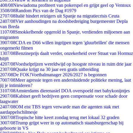
4
08/08
Niewiadoma profiteert van pokerspel en grijpt geel op Ventoux
35
08/08
Random Pics van de Dag #1979
27
07/08
Italië hindert reizigers uit Spanje na migratiecrisis Ceuta
24
07/08
Vier aanhoudingen na doodsbedreiging burgemeester Depla
van Breda
11
07/08
Smokkelbende opgerold in Spanje, verdienden miljoenen aan
migranten
39
07/08
CDA en D66 willen ingrijpen tegen 'gluurbrillen' die mensen
ongemerkt filmen
13
07/08
Benzineprijs daalt verder, onzekerheid over Straat van Hormuz
blijft
42
07/08
Voedselprijzen wereldwijd op hoogste niveau in ruim drie jaar
23
07/08
Quake krijgt na 30 jaar een gratis uitbreiding
2
07/08
De FOK!Voetbalmanager 2026/2027 is begonnen
70
07/08
Meer agressie tegen een andersluidende politieke mening, laat
jij je intimideren?
31
07/08
Amsterdams dierenasiel DOA overspoeld met babykonijntjes
29
07/08
Kabinet geeft bedrijven geen compensatie voor schade door
laagwater
24
07/08
OM eist TBS tegen verwarde man die agenten stak met
aardappelschilmesje
30
07/08
Tropische hitte keert zondag terug met lokaal 32 graden
30
07/08
Trump grijpt weer in op automatisch staatsburgerschap bij
geboorte in VS