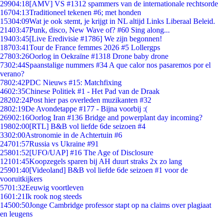
299
04:18
[AMV] VS #1312 spammers van de internationale rechtsorde
167
04:13
Traditioneel tekenen #6; met honden
153
04:09
Wat je ook stemt, je krijgt in NL altijd Links Liberaal Beleid.
214
03:47
Punk, disco, New Wave of? #60 Sing along...
194
03:45
[Live Eredivisie #1786] We zijn begonnen!
187
03:41
Tour de France femmes 2026 #5 Lollergps
278
03:26
Oorlog in Oekraïne #1318 Drone baby drone
73
02:44
Spaanstalige nummers #34 A que calor nos pasaremos por el
verano?
78
02:42
PDC Nieuws #15: Matchfixing
46
02:35
Chinese Politiek #1 - Het Pad van de Draak
282
02:24
Post hier pas overleden muzikanten #32
28
02:19
De Avondetappe #177 - Bijna voorbij :(
269
02:16
Oorlog Iran #136 Bridge and powerplant day incoming?
198
02:00
[RTL] B&B vol liefde 6de seizoen #4
33
02:00
Astronomie in de Achtertuin #6
247
01:57
Russia vs Ukraine #91
258
01:52
[UFO/UAP] #16 The Age of Disclosure
121
01:45
Koopzegels sparen bij AH duurt straks 2x zo lang
259
01:40
[Videoland] B&B vol liefde 6de seizoen #1 voor de
vooruitkijkers
57
01:32
Eeuwig voortleven
16
01:21
Ik rook nog steeds
145
00:50
Jonge Cambridge professor stapt op na claims over plagiaat
en leugens