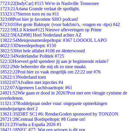
77
23:22
[IndyCar] #115 We're in Nashville Tennessee
17
23:21
Ariana Grande verlaat de spotlight.
153
23:17
Sterren toen en nu #11
3
23:08
Post hier je favoriete SHO podcast!
67
23:01
Het grote Baktopic (voor bakfoto's, -vragen en -tips) #42
72
22:59
[Lil Kleine#12] Nieuwe afleveringen op Prime
34
22:59
[AZ#98] Heel Nederland achter AZ
138
22:54
Meisjesnamenlepeltopic #367 LOOOOL LAPO
40
22:53
Dierenlepeltopic #150
38
22:53
Het hele alfabet #108 en 4letterwoord
90
22:34
Nederlandse Politiek #725
5
22:32
Hoeveel geld spendeer jij aan je beginnende relatie?
19
22:29
de beheerder die mij oh zo moe maakt.
185
22:22
Post hier zo vaak mogelijk om 22:22 uur #76
126
22:13
Nederland toen
110
22:07
Afvallen met injecties #4
11
22:07
Algemeen Luchtvaarttopic #61
249
21:52
Wie gaan er dood in 2026?Post met een vleugje cynisme de
overledenen.
113
21:37
Roddelpraat onder vuur: ongepaste opmerkingen
minderjarigen deel 2
136
21:35
[DRT SC] #6: RendacGoden sponsored by TONZON
297
21:28
Centraal Bordspeltopic #8 Game on!
81
21:23
Vuelta a España 2026 #1
184
21:18
NEC #77: Wat een seizoen is dit zeg