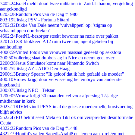
74
05:24
Israël meldt dood twee militairen in Zuid-Libanon, vergelding
aangekondigd
62
03:28
Random Pics van de Dag #1980
8
03:19
Uitslag PSV - Fortuna Sittard
57
02:32
Dikke Van Dale neemt 'vulvalippen' op: 'stigma op
schaamlippen doorbreken'
46
02:24
PostNL-bezorger steekt bewoner na ruzie over pakket
32
01:51
XR blokkeert A12 ruim twee uur, agent gebeten bij
aanhouding
40
00:59
Vinted-foto's van vrouwen massaal gedeeld op seksfora
2
00:50
Vollering slaat dubbelslag in Nice en neemt geel over
22
00:28
Jesus Simulator komt naar Nintendo Switch
1
00:25
Uitslag AZ - ADO Den Haag
29
00:13
Britney Spears: "Ik geloof dat ik heb gefaald als moeder"
4
00:10
Vrouw krijgt door verwisseling het embryo van ander stel
ingebracht
3
00:07
Uitslag NEC - Telstar
12
00:05
Vrouw krijgt 30 maanden cel voor afpersing 12-jarige
misdienaar in kerk
20
23:11
RIVM vindt PFAS in al de geteste moedermelk, borstvoeding
blijft advies
55
22:47
EU bekritiseert Meta en TikTok om verspreiden desinformatie
Ceuta
43
22:22
Random Pics van de Dag #1448
43
22:19
Houthi's vallen Saoedi-Arabië en Jemen aan, dreigen met