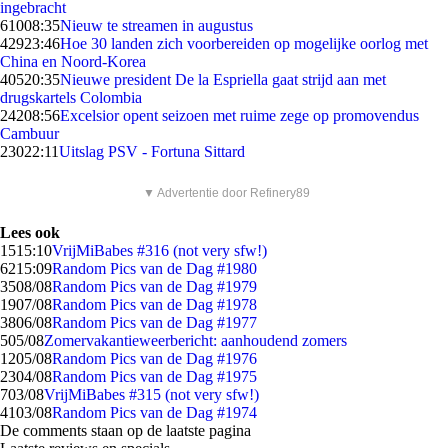
ingebracht
610
08:35
Nieuw te streamen in augustus
429
23:46
Hoe 30 landen zich voorbereiden op mogelijke oorlog met
China en Noord-Korea
405
20:35
Nieuwe president De la Espriella gaat strijd aan met
drugskartels Colombia
242
08:56
Excelsior opent seizoen met ruime zege op promovendus
Cambuur
230
22:11
Uitslag PSV - Fortuna Sittard
▼ Advertentie door Refinery89
Lees ook
15
15:10
VrijMiBabes #316 (not very sfw!)
62
15:09
Random Pics van de Dag #1980
35
08/08
Random Pics van de Dag #1979
19
07/08
Random Pics van de Dag #1978
38
06/08
Random Pics van de Dag #1977
5
05/08
Zomervakantieweerbericht: aanhoudend zomers
12
05/08
Random Pics van de Dag #1976
23
04/08
Random Pics van de Dag #1975
7
03/08
VrijMiBabes #315 (not very sfw!)
41
03/08
Random Pics van de Dag #1974
De comments staan op de laatste pagina