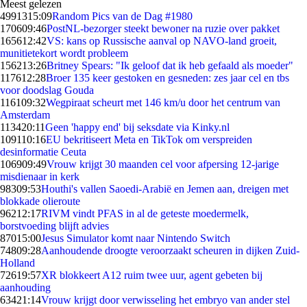
Meest gelezen
49913
15:09
Random Pics van de Dag #1980
1706
09:46
PostNL-bezorger steekt bewoner na ruzie over pakket
1656
12:42
VS: kans op Russische aanval op NAVO-land groeit,
munitietekort wordt probleem
1562
13:26
Britney Spears: "Ik geloof dat ik heb gefaald als moeder"
1176
12:28
Broer 135 keer gestoken en gesneden: zes jaar cel en tbs
voor doodslag Gouda
1161
09:32
Wegpiraat scheurt met 146 km/u door het centrum van
Amsterdam
1134
20:11
Geen 'happy end' bij seksdate via Kinky.nl
1091
10:16
EU bekritiseert Meta en TikTok om verspreiden
desinformatie Ceuta
1069
09:49
Vrouw krijgt 30 maanden cel voor afpersing 12-jarige
misdienaar in kerk
983
09:53
Houthi's vallen Saoedi-Arabië en Jemen aan, dreigen met
blokkade olieroute
962
12:17
RIVM vindt PFAS in al de geteste moedermelk,
borstvoeding blijft advies
870
15:00
Jesus Simulator komt naar Nintendo Switch
748
09:28
Aanhoudende droogte veroorzaakt scheuren in dijken Zuid-
Holland
726
19:57
XR blokkeert A12 ruim twee uur, agent gebeten bij
aanhouding
634
21:14
Vrouw krijgt door verwisseling het embryo van ander stel