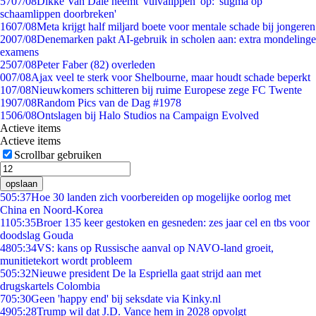
57
07/08
Dikke Van Dale neemt 'vulvalippen' op: 'stigma op
schaamlippen doorbreken'
16
07/08
Meta krijgt half miljard boete voor mentale schade bij jongeren
20
07/08
Denemarken pakt AI-gebruik in scholen aan: extra mondelinge
examens
25
07/08
Peter Faber (82) overleden
0
07/08
Ajax veel te sterk voor Shelbourne, maar houdt schade beperkt
1
07/08
Nieuwkomers schitteren bij ruime Europese zege FC Twente
19
07/08
Random Pics van de Dag #1978
15
06/08
Ontslagen bij Halo Studios na Campaign Evolved
Actieve items
Actieve items
Scrollbar gebruiken
opslaan
5
05:37
Hoe 30 landen zich voorbereiden op mogelijke oorlog met
China en Noord-Korea
11
05:35
Broer 135 keer gestoken en gesneden: zes jaar cel en tbs voor
doodslag Gouda
48
05:34
VS: kans op Russische aanval op NAVO-land groeit,
munitietekort wordt probleem
5
05:32
Nieuwe president De la Espriella gaat strijd aan met
drugskartels Colombia
7
05:30
Geen 'happy end' bij seksdate via Kinky.nl
49
05:28
Trump wil dat J.D. Vance hem in 2028 opvolgt