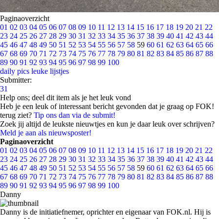
Paginaoverzicht
01
02
03
04
05
06
07
08
09
10
11
12
13
14
15
16
17
18
19
20
21
22
23
24
25
26
27
28
29
30
31
32
33
34
35
36
37
38
39
40
41
42
43
44
45
46
47
48
49
50
51
52
53
54
55
56
57
58
59
60
61
62
63
64
65
66
67
68
69
70
71
72
73
74
75
76
77
78
79
80
81
82
83
84
85
86
87
88
89
90
91
92
93
94
95
96
97
98
99
100
daily pics
leuke lijstjes
Submitter:
31
Help ons; deel dit item als je het leuk vond
Heb je een leuk of interessant bericht gevonden dat je graag op FOK!
terug ziet?
Tip ons dan via de submit!
Zoek jij altijd de leukste nieuwtjes en kun je daar leuk over schrijven?
Meld je aan als nieuwsposter!
Paginaoverzicht
01
02
03
04
05
06
07
08
09
10
11
12
13
14
15
16
17
18
19
20
21
22
23
24
25
26
27
28
29
30
31
32
33
34
35
36
37
38
39
40
41
42
43
44
45
46
47
48
49
50
51
52
53
54
55
56
57
58
59
60
61
62
63
64
65
66
67
68
69
70
71
72
73
74
75
76
77
78
79
80
81
82
83
84
85
86
87
88
89
90
91
92
93
94
95
96
97
98
99
100
Danny
Danny is de initiatiefnemer, oprichter en eigenaar van FOK.nl. Hij is