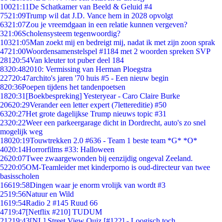
100
21:11
De Schatkamer van Beeld & Geluid #4
75
21:09
Trump wil dat J.D. Vance hem in 2028 opvolgt
63
21:07
Zou je vreemdgaan in een relatie kunnen vergeven?
3
21:06
Scholensysteem tegenwoordig?
103
21:05
Man zoekt mij en bedreigt mij, nadat ik met zijn zoon sprak
47
21:00
Woordensamenstelspel #1184 met 2 woorden spreken SVP
281
20:54
Van kleuter tot puber deel 184
83
20:48
2010: Vermissing van Herman Ploegstra
227
20:47
archito's jaren '70 huis #5 - Een nieuw begin
8
20:36
Poepen tijdens het tandenpoetsen
18
20:31
[Boekbespreking] Yesteryear - Caro Claire Burke
206
20:29
Verander een letter expert (7lettereditie) #50
63
20:27
Het grote dagelijkse Trump nieuws topic #31
23
20:22
Weer een parkeergarage dicht in Dordrecht, auto's zo snel
mogelijk weg
180
20:19
Touwtrekken 2.0 #636 - Team 1 beste team *G* *O*
40
20:14
Horrorfilms #33: Halloween
26
20:07
Twee zwaargewonden bij eenzijdig ongeval Zeeland.
52
20:05
OM-Teamleider met kinderporno is oud-directeur van twee
basisscholen
166
19:58
Dingen waar je enorm vrolijk van wordt #3
25
19:56
Natuur en Wild
16
19:54
Radio 2 #145 Ruud 66
47
19:47
[Netflix #210] TUDUM
212
19:43
[NL] Street View Quiz [#122] - Loogisch toch