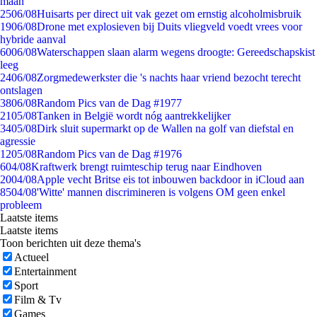
maan
25
06/08
Huisarts per direct uit vak gezet om ernstig alcoholmisbruik
19
06/08
Drone met explosieven bij Duits vliegveld voedt vrees voor
hybride aanval
60
06/08
Waterschappen slaan alarm wegens droogte: Gereedschapskist
leeg
24
06/08
Zorgmedewerkster die 's nachts haar vriend bezocht terecht
ontslagen
38
06/08
Random Pics van de Dag #1977
21
05/08
Tanken in België wordt nóg aantrekkelijker
34
05/08
Dirk sluit supermarkt op de Wallen na golf van diefstal en
agressie
12
05/08
Random Pics van de Dag #1976
6
04/08
Kraftwerk brengt ruimteschip terug naar Eindhoven
20
04/08
Apple vecht Britse eis tot inbouwen backdoor in iCloud aan
85
04/08
'Witte' mannen discrimineren is volgens OM geen enkel
probleem
Laatste items
Laatste items
Toon berichten uit deze thema's
Actueel
Entertainment
Sport
Film & Tv
Games