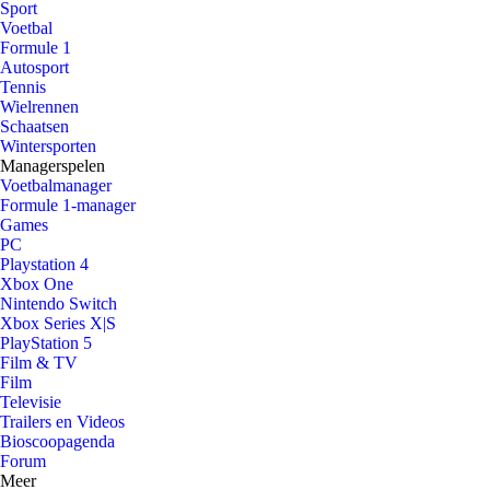
Sport
Voetbal
Formule 1
Autosport
Tennis
Wielrennen
Schaatsen
Wintersporten
Managerspelen
Voetbalmanager
Formule 1-manager
Games
PC
Playstation 4
Xbox One
Nintendo Switch
Xbox Series X|S
PlayStation 5
Film & TV
Film
Televisie
Trailers en Videos
Bioscoopagenda
Forum
Meer