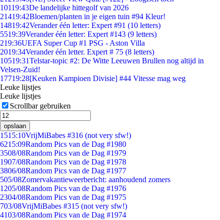
101
19:43
De landelijke hittegolf van 2026
214
19:42
Bloemen/planten in je eigen tuin #94 Kleur!
148
19:42
Verander één letter: Expert #91 (10 letters)
55
19:39
Verander één letter: Expert #143 (9 letters)
2
19:36
UEFA Super Cup #1 PSG - Aston Villa
20
19:34
Verander één letter. Expert # 75 (8 letters)
105
19:31
Telstar-topic #2: De Witte Leeuwen Brullen nog altijd in
Velsen-Zuid!
177
19:28
[Keuken Kampioen Divisie] #44 Vitesse mag weg
Leuke lijstjes
Leuke lijstjes
Scrollbar gebruiken
opslaan
15
15:10
VrijMiBabes #316 (not very sfw!)
62
15:09
Random Pics van de Dag #1980
35
08/08
Random Pics van de Dag #1979
19
07/08
Random Pics van de Dag #1978
38
06/08
Random Pics van de Dag #1977
5
05/08
Zomervakantieweerbericht: aanhoudend zomers
12
05/08
Random Pics van de Dag #1976
23
04/08
Random Pics van de Dag #1975
7
03/08
VrijMiBabes #315 (not very sfw!)
41
03/08
Random Pics van de Dag #1974