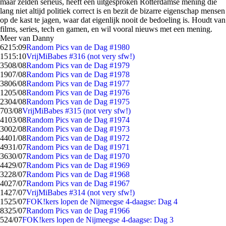
maar zelden serieus, heeft een uitgesproken Rotterdamse mening die
lang niet altijd politiek correct is en bezit de bizarre eigenschap mensen
op de kast te jagen, waar dat eigenlijk nooit de bedoeling is. Houdt van
films, series, tech en gamen, en wil vooral nieuws met een mening.
Meer van Danny
62
15:09
Random Pics van de Dag #1980
15
15:10
VrijMiBabes #316 (not very sfw!)
35
08/08
Random Pics van de Dag #1979
19
07/08
Random Pics van de Dag #1978
38
06/08
Random Pics van de Dag #1977
12
05/08
Random Pics van de Dag #1976
23
04/08
Random Pics van de Dag #1975
7
03/08
VrijMiBabes #315 (not very sfw!)
41
03/08
Random Pics van de Dag #1974
30
02/08
Random Pics van de Dag #1973
44
01/08
Random Pics van de Dag #1972
49
31/07
Random Pics van de Dag #1971
36
30/07
Random Pics van de Dag #1970
44
29/07
Random Pics van de Dag #1969
32
28/07
Random Pics van de Dag #1968
40
27/07
Random Pics van de Dag #1967
14
27/07
VrijMiBabes #314 (not very sfw!)
15
25/07
FOK!kers lopen de Nijmeegse 4-daagse: Dag 4
83
25/07
Random Pics van de Dag #1966
5
24/07
FOK!kers lopen de Nijmeegse 4-daagse: Dag 3