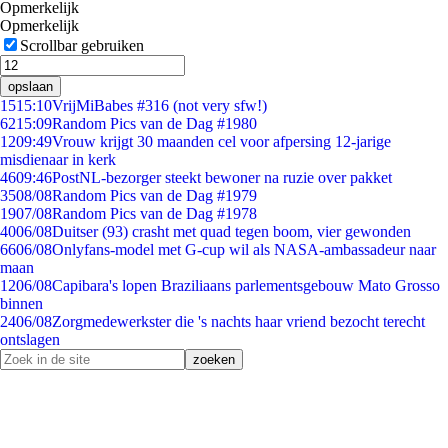
Opmerkelijk
Opmerkelijk
Scrollbar gebruiken
opslaan
15
15:10
VrijMiBabes #316 (not very sfw!)
62
15:09
Random Pics van de Dag #1980
12
09:49
Vrouw krijgt 30 maanden cel voor afpersing 12-jarige
misdienaar in kerk
46
09:46
PostNL-bezorger steekt bewoner na ruzie over pakket
35
08/08
Random Pics van de Dag #1979
19
07/08
Random Pics van de Dag #1978
40
06/08
Duitser (93) crasht met quad tegen boom, vier gewonden
66
06/08
Onlyfans-model met G-cup wil als NASA-ambassadeur naar
maan
12
06/08
Capibara's lopen Braziliaans parlementsgebouw Mato Grosso
binnen
24
06/08
Zorgmedewerkster die 's nachts haar vriend bezocht terecht
ontslagen