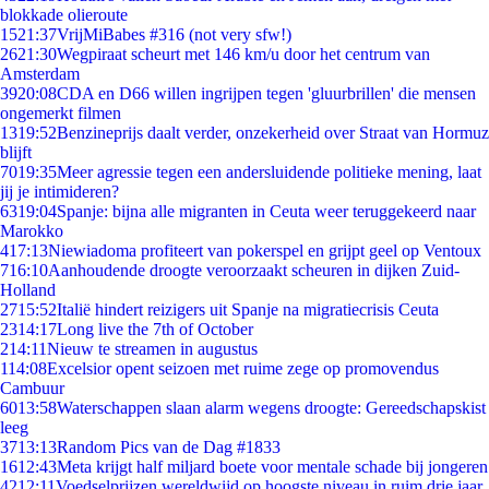
blokkade olieroute
15
21:37
VrijMiBabes #316 (not very sfw!)
26
21:30
Wegpiraat scheurt met 146 km/u door het centrum van
Amsterdam
39
20:08
CDA en D66 willen ingrijpen tegen 'gluurbrillen' die mensen
ongemerkt filmen
13
19:52
Benzineprijs daalt verder, onzekerheid over Straat van Hormuz
blijft
70
19:35
Meer agressie tegen een andersluidende politieke mening, laat
jij je intimideren?
63
19:04
Spanje: bijna alle migranten in Ceuta weer teruggekeerd naar
Marokko
4
17:13
Niewiadoma profiteert van pokerspel en grijpt geel op Ventoux
7
16:10
Aanhoudende droogte veroorzaakt scheuren in dijken Zuid-
Holland
27
15:52
Italië hindert reizigers uit Spanje na migratiecrisis Ceuta
23
14:17
Long live the 7th of October
2
14:11
Nieuw te streamen in augustus
1
14:08
Excelsior opent seizoen met ruime zege op promovendus
Cambuur
60
13:58
Waterschappen slaan alarm wegens droogte: Gereedschapskist
leeg
37
13:13
Random Pics van de Dag #1833
16
12:43
Meta krijgt half miljard boete voor mentale schade bij jongeren
42
12:11
Voedselprijzen wereldwijd op hoogste niveau in ruim drie jaar