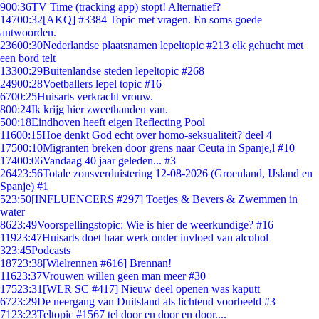
9
00:36
TV Time (tracking app) stopt! Alternatief?
147
00:32
[AKQ] #3384 Topic met vragen. En soms goede
antwoorden.
236
00:30
Nederlandse plaatsnamen lepeltopic #213 elk gehucht met
een bord telt
133
00:29
Buitenlandse steden lepeltopic #268
249
00:28
Voetballers lepel topic #16
67
00:25
Huisarts verkracht vrouw.
8
00:24
Ik krijg hier zweethanden van.
5
00:18
Eindhoven heeft eigen Reflecting Pool
116
00:15
Hoe denkt God echt over homo-seksualiteit? deel 4
175
00:10
Migranten breken door grens naar Ceuta in Spanje,l #10
174
00:06
Vandaag 40 jaar geleden... #3
264
23:56
Totale zonsverduistering 12-08-2026 (Groenland, IJsland en
Spanje) #1
5
23:50
[INFLUENCERS #297] Toetjes & Bevers & Zwemmen in
water
86
23:49
Voorspellingstopic: Wie is hier de weerkundige? #16
119
23:47
Huisarts doet haar werk onder invloed van alcohol
3
23:45
Podcasts
187
23:38
[Wielrennen #616] Brennan!
116
23:37
Vrouwen willen geen man meer #30
175
23:31
[WLR SC #417] Nieuw deel openen was kaputt
67
23:29
De neergang van Duitsland als lichtend voorbeeld #3
71
23:23
Teltopic #1567 tel door en door en door....