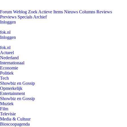
Forum
Weblog
Zoek
Actieve Items
Nieuws
Columns
Reviews
Previews
Specials
Archief
Inloggen
fok.nl
Inloggen
fok.nl
Actueel
Nederland
Internationaal
Economie
Politiek
Tech
Showbiz en Gossip
Opmerkelijk
Entertainment
Showbiz en Gossip
Muziek
Film
Televisie
Media & Cultuur
Bioscoopagenda