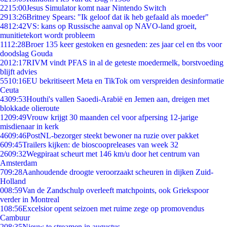
22
15:00
Jesus Simulator komt naar Nintendo Switch
29
13:26
Britney Spears: "Ik geloof dat ik heb gefaald als moeder"
48
12:42
VS: kans op Russische aanval op NAVO-land groeit,
munitietekort wordt probleem
11
12:28
Broer 135 keer gestoken en gesneden: zes jaar cel en tbs voor
doodslag Gouda
20
12:17
RIVM vindt PFAS in al de geteste moedermelk, borstvoeding
blijft advies
55
10:16
EU bekritiseert Meta en TikTok om verspreiden desinformatie
Ceuta
43
09:53
Houthi's vallen Saoedi-Arabië en Jemen aan, dreigen met
blokkade olieroute
12
09:49
Vrouw krijgt 30 maanden cel voor afpersing 12-jarige
misdienaar in kerk
46
09:46
PostNL-bezorger steekt bewoner na ruzie over pakket
6
09:45
Trailers kijken: de bioscoopreleases van week 32
26
09:32
Wegpiraat scheurt met 146 km/u door het centrum van
Amsterdam
7
09:28
Aanhoudende droogte veroorzaakt scheuren in dijken Zuid-
Holland
0
08:59
Van de Zandschulp overleeft matchpoints, ook Griekspoor
verder in Montreal
1
08:56
Excelsior opent seizoen met ruime zege op promovendus
Cambuur
2
08:35
Nieuw te streamen in augustus