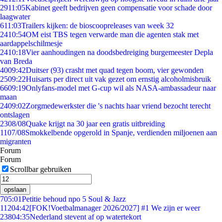
29
11:05
Kabinet geeft bedrijven geen compensatie voor schade door
laagwater
6
11:03
Trailers kijken: de bioscoopreleases van week 32
24
10:54
OM eist TBS tegen verwarde man die agenten stak met
aardappelschilmesje
24
10:18
Vier aanhoudingen na doodsbedreiging burgemeester Depla
van Breda
40
09:42
Duitser (93) crasht met quad tegen boom, vier gewonden
25
09:22
Huisarts per direct uit vak gezet om ernstig alcoholmisbruik
66
09:19
Onlyfans-model met G-cup wil als NASA-ambassadeur naar
maan
24
09:02
Zorgmedewerkster die 's nachts haar vriend bezocht terecht
ontslagen
23
08/08
Quake krijgt na 30 jaar een gratis uitbreiding
11
07/08
Smokkelbende opgerold in Spanje, verdienden miljoenen aan
migranten
Forum
Forum
Scrollbar gebruiken
opslaan
7
05:01
Petitie behoud npo 5 Soul & Jazz
112
04:42
[FOK!Voetbalmanager 2026/2027] #1 We zijn er weer
238
04:35
Nederland stevent af op watertekort