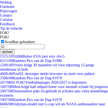
Weblog
Fotoboek
Prijsvragen
Contact
Colofon
Feedback
Tip de redactie
FOK!
FOK!
Scrollbar gebruiken
opslaan
15
15:10
VrijMiBabes #316 (not very sfw!)
62
15:09
Random Pics van de Dag #1980
12
09:49
Vrouw krijgt 30 maanden cel voor afpersing 12-jarige
misdienaar in kerk
46
09:46
PostNL-bezorger steekt bewoner na ruzie over pakket
35
08/08
Random Pics van de Dag #1979
2
07/08
De FOK!Voetbalmanager 2026/2027 is begonnen
16
07/08
Meta krijgt half miljard boete voor mentale schade bij jongeren
20
07/08
Denemarken pakt AI-gebruik in scholen aan: extra mondelinge
examens
19
07/08
Random Pics van de Dag #1978
66
06/08
Onlyfans-model met G-cup wil als NASA-ambassadeur naar