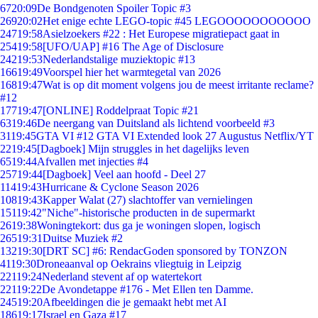
67
20:09
De Bondgenoten Spoiler Topic #3
269
20:02
Het enige echte LEGO-topic #45 LEGOOOOOOOOOOO
247
19:58
Asielzoekers #22 : Het Europese migratiepact gaat in
254
19:58
[UFO/UAP] #16 The Age of Disclosure
242
19:53
Nederlandstalige muziektopic #13
166
19:49
Voorspel hier het warmtegetal van 2026
168
19:47
Wat is op dit moment volgens jou de meest irritante reclame?
#12
177
19:47
[ONLINE] Roddelpraat Topic #21
63
19:46
De neergang van Duitsland als lichtend voorbeeld #3
31
19:45
GTA VI #12 GTA VI Extended look 27 Augustus Netflix/YT
22
19:45
[Dagboek] Mijn struggles in het dagelijks leven
65
19:44
Afvallen met injecties #4
257
19:44
[Dagboek] Veel aan hoofd - Deel 27
114
19:43
Hurricane & Cyclone Season 2026
108
19:43
Kapper Walat (27) slachtoffer van vernielingen
151
19:42
"Niche"-historische producten in de supermarkt
26
19:38
Woningtekort: dus ga je woningen slopen, logisch
265
19:31
Duitse Muziek #2
132
19:30
[DRT SC] #6: RendacGoden sponsored by TONZON
41
19:30
Droneaanval op Oekrains vliegtuig in Leipzig
221
19:24
Nederland stevent af op watertekort
221
19:22
De Avondetappe #176 - Met Ellen ten Damme.
245
19:20
Afbeeldingen die je gemaakt hebt met AI
186
19:17
Israel en Gaza #17