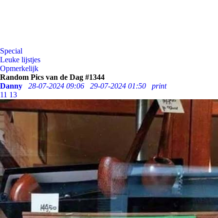
Special
Leuke lijstjes
Opmerkelijk
Random Pics van de Dag #1344
Danny
28-07-2024 09:06
29-07-2024 01:50
print
11
13