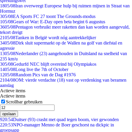
spreidingswet
18
05/08
Iran overweegt Europese hulp bij ruimen mijnen in Straat van
Hormuz
3
05/08
EA Sports FC 27 toont The Grounds-modus
1
05/08
Gears of War: E-Day open beta begint 6 augustus
36
05/08
Pentagon verbruikt meer raketten dan kan worden aangevuld,
tekort dreigt
21
05/08
Tanken in België wordt nóg aantrekkelijker
34
05/08
Dirk sluit supermarkt op de Wallen na golf van diefstal en
agressie
13
05/08
Nederlander (23) aangehouden in Duitsland na snelheid van
235 km/u
3
05/08
Gedurfd NEC blijft overeind bij Olympiakos
14
05/08
Long live the 7th of October
12
05/08
Random Pics van de Dag #1976
21
04/08
OM: vierde verdachte (18) vast op verdenking van beramen
aanslag
Actieve items
Actieve items
Scrollbar gebruiken
opslaan
9
20:54
Duitser (93) crasht met quad tegen boom, vier gewonden
2
20:53
NPO-manager Menno de Boer geschorst na dickpic in
groepsapp