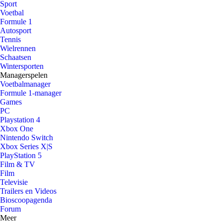
Sport
Voetbal
Formule 1
Autosport
Tennis
Wielrennen
Schaatsen
Wintersporten
Managerspelen
Voetbalmanager
Formule 1-manager
Games
PC
Playstation 4
Xbox One
Nintendo Switch
Xbox Series X|S
PlayStation 5
Film & TV
Film
Televisie
Trailers en Videos
Bioscoopagenda
Forum
Meer