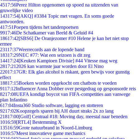
45
17:56
Perez Hilton opgenomen op spoed na uitzenden van
gruwelijke video
143
17:54
[AKQ] #3384 Topic met vragen. En soms goede
antwoorden.
4
17:51
Poepen tijdens het tandenpoetsen
99
17:46
De Schatkamer van Beeld & Geluid #4
186
17:42
[SBS6] De Oranjezomer #10 Helene je kan het niet stop
ermee
231
17:37
Weerrecords aan de lopende band
183
17:29
NEC #77: Wat een seizoen is dit zeg
144
17:24
[Keuken Kampioen Divisie] #44 Vitesse mag weg
28
17:21
2026 kan warmste jaar worden door El Nino
220
17:17
GR: Elk glas alcohol is riskant, geen bewijs voor gunstig
effect
188
17:15
Boeken worden opgekocht om chatbots te voeden
91
17:12
Influencer Anna Dobber over pestgedrag op gesponsorde reis
82
17:08
UEFA kondigt boycot van FIFA-competities aan vanwege
plan Infantino
6
17:04
Insta360 Studio software, lagging en stotteren
92
17:02
Koopzegels sparen bij AH duurt straks 2x zo lang
218
17:00
[Golf] Centraal #18: Moving day, meestal naar beneden
10
16:59
[RTL4] Bestemming X
135
16:59
Grote natuurbrand in Noord-Limburg
10
16:57
Meest innovatieve game mechanics
32
16:56
Vinted-foto's van vrouwen massaal gedeeld op seksfora