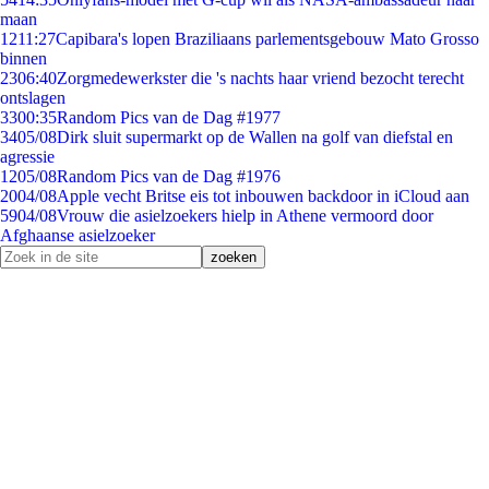
maan
12
11:27
Capibara's lopen Braziliaans parlementsgebouw Mato Grosso
binnen
23
06:40
Zorgmedewerkster die 's nachts haar vriend bezocht terecht
ontslagen
33
00:35
Random Pics van de Dag #1977
34
05/08
Dirk sluit supermarkt op de Wallen na golf van diefstal en
agressie
12
05/08
Random Pics van de Dag #1976
20
04/08
Apple vecht Britse eis tot inbouwen backdoor in iCloud aan
59
04/08
Vrouw die asielzoekers hielp in Athene vermoord door
Afghaanse asielzoeker