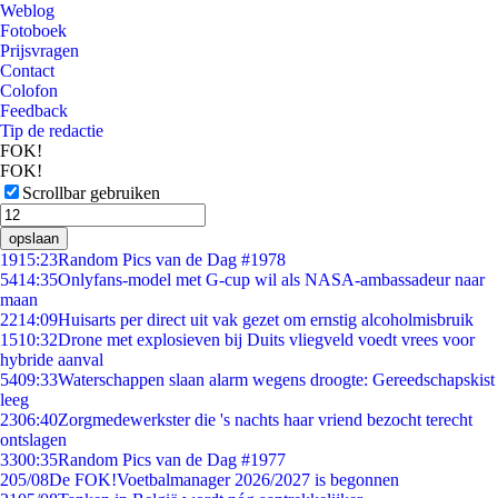
Weblog
Fotoboek
Prijsvragen
Contact
Colofon
Feedback
Tip de redactie
FOK!
FOK!
Scrollbar gebruiken
opslaan
19
15:23
Random Pics van de Dag #1978
54
14:35
Onlyfans-model met G-cup wil als NASA-ambassadeur naar
maan
22
14:09
Huisarts per direct uit vak gezet om ernstig alcoholmisbruik
15
10:32
Drone met explosieven bij Duits vliegveld voedt vrees voor
hybride aanval
54
09:33
Waterschappen slaan alarm wegens droogte: Gereedschapskist
leeg
23
06:40
Zorgmedewerkster die 's nachts haar vriend bezocht terecht
ontslagen
33
00:35
Random Pics van de Dag #1977
2
05/08
De FOK!Voetbalmanager 2026/2027 is begonnen