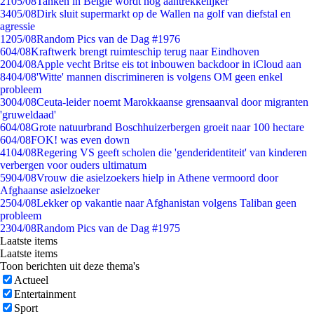
21
05/08
Tanken in België wordt nóg aantrekkelijker
34
05/08
Dirk sluit supermarkt op de Wallen na golf van diefstal en
agressie
12
05/08
Random Pics van de Dag #1976
6
04/08
Kraftwerk brengt ruimteschip terug naar Eindhoven
20
04/08
Apple vecht Britse eis tot inbouwen backdoor in iCloud aan
84
04/08
'Witte' mannen discrimineren is volgens OM geen enkel
probleem
30
04/08
Ceuta-leider noemt Marokkaanse grensaanval door migranten
'gruweldaad'
6
04/08
Grote natuurbrand Boschhuizerbergen groeit naar 100 hectare
6
04/08
FOK! was even down
41
04/08
Regering VS geeft scholen die 'genderidentiteit' van kinderen
verbergen voor ouders ultimatum
59
04/08
Vrouw die asielzoekers hielp in Athene vermoord door
Afghaanse asielzoeker
25
04/08
Lekker op vakantie naar Afghanistan volgens Taliban geen
probleem
23
04/08
Random Pics van de Dag #1975
Laatste items
Laatste items
Toon berichten uit deze thema's
Actueel
Entertainment
Sport