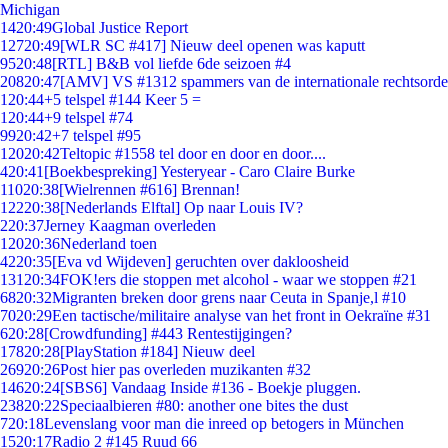
Michigan
14
20:49
Global Justice Report
127
20:49
[WLR SC #417] Nieuw deel openen was kaputt
95
20:48
[RTL] B&B vol liefde 6de seizoen #4
208
20:47
[AMV] VS #1312 spammers van de internationale rechtsorde
1
20:44
+5 telspel #144 Keer 5 =
1
20:44
+9 telspel #74
99
20:42
+7 telspel #95
120
20:42
Teltopic #1558 tel door en door en door....
4
20:41
[Boekbespreking] Yesteryear - Caro Claire Burke
110
20:38
[Wielrennen #616] Brennan!
122
20:38
[Nederlands Elftal] Op naar Louis IV?
2
20:37
Jerney Kaagman overleden
120
20:36
Nederland toen
42
20:35
[Eva vd Wijdeven] geruchten over dakloosheid
131
20:34
FOK!ers die stoppen met alcohol - waar we stoppen #21
68
20:32
Migranten breken door grens naar Ceuta in Spanje,l #10
70
20:29
Een tactische/militaire analyse van het front in Oekraïne #31
6
20:28
[Crowdfunding] #443 Rentestijgingen?
178
20:28
[PlayStation #184] Nieuw deel
269
20:26
Post hier pas overleden muzikanten #32
146
20:24
[SBS6] Vandaag Inside #136 - Boekje pluggen.
238
20:22
Speciaalbieren #80: another one bites the dust
7
20:18
Levenslang voor man die inreed op betogers in München
15
20:17
Radio 2 #145 Ruud 66