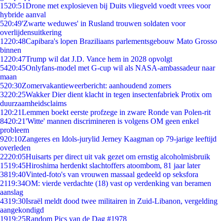
15
20:51
Drone met explosieven bij Duits vliegveld voedt vrees voor
hybride aanval
5
20:49
'Zwarte weduwes' in Rusland trouwen soldaten voor
overlijdensuitkering
12
20:48
Capibara's lopen Braziliaans parlementsgebouw Mato Grosso
binnen
12
20:47
Trump wil dat J.D. Vance hem in 2028 opvolgt
54
20:45
Onlyfans-model met G-cup wil als NASA-ambassadeur naar
maan
5
20:30
Zomervakantieweerbericht: aanhoudend zomers
32
20:25
Wakker Dier dient klacht in tegen insectenfabriek Protix om
duurzaamheidsclaims
1
20:21
Lemmen boekt eerste profzege in zware Ronde van Polen-rit
84
20:21
'Witte' mannen discrimineren is volgens OM geen enkel
probleem
9
20:10
Zangeres en Idols-jurylid Jerney Kaagman op 79-jarige leeftijd
overleden
22
20:05
Huisarts per direct uit vak gezet om ernstig alcoholmisbruik
15
19:45
Hiroshima herdenkt slachtoffers atoombom, 81 jaar later
38
19:40
Vinted-foto's van vrouwen massaal gedeeld op seksfora
21
19:34
OM: vierde verdachte (18) vast op verdenking van beramen
aanslag
43
19:30
Israël meldt dood twee militairen in Zuid-Libanon, vergelding
aangekondigd
19
19:25
Random Pics van de Dag #1978