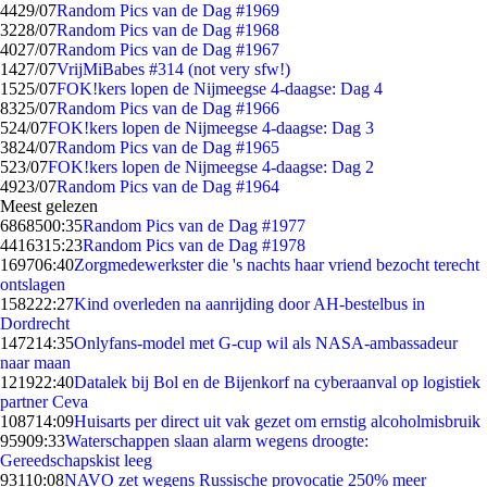
44
29/07
Random Pics van de Dag #1969
32
28/07
Random Pics van de Dag #1968
40
27/07
Random Pics van de Dag #1967
14
27/07
VrijMiBabes #314 (not very sfw!)
15
25/07
FOK!kers lopen de Nijmeegse 4-daagse: Dag 4
83
25/07
Random Pics van de Dag #1966
5
24/07
FOK!kers lopen de Nijmeegse 4-daagse: Dag 3
38
24/07
Random Pics van de Dag #1965
5
23/07
FOK!kers lopen de Nijmeegse 4-daagse: Dag 2
49
23/07
Random Pics van de Dag #1964
Meest gelezen
68685
00:35
Random Pics van de Dag #1977
44163
15:23
Random Pics van de Dag #1978
1697
06:40
Zorgmedewerkster die 's nachts haar vriend bezocht terecht
ontslagen
1582
22:27
Kind overleden na aanrijding door AH-bestelbus in
Dordrecht
1472
14:35
Onlyfans-model met G-cup wil als NASA-ambassadeur
naar maan
1219
22:40
Datalek bij Bol en de Bijenkorf na cyberaanval op logistiek
partner Ceva
1087
14:09
Huisarts per direct uit vak gezet om ernstig alcoholmisbruik
959
09:33
Waterschappen slaan alarm wegens droogte:
Gereedschapskist leeg
931
10:08
NAVO zet wegens Russische provocatie 250% meer