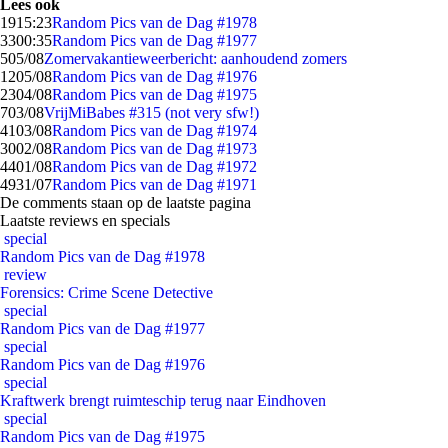
Lees ook
19
15:23
Random Pics van de Dag #1978
33
00:35
Random Pics van de Dag #1977
5
05/08
Zomervakantieweerbericht: aanhoudend zomers
12
05/08
Random Pics van de Dag #1976
23
04/08
Random Pics van de Dag #1975
7
03/08
VrijMiBabes #315 (not very sfw!)
41
03/08
Random Pics van de Dag #1974
30
02/08
Random Pics van de Dag #1973
44
01/08
Random Pics van de Dag #1972
49
31/07
Random Pics van de Dag #1971
De comments staan op de laatste pagina
Laatste reviews en specials
special
Random Pics van de Dag #1978
review
Forensics: Crime Scene Detective
special
Random Pics van de Dag #1977
special
Random Pics van de Dag #1976
special
Kraftwerk brengt ruimteschip terug naar Eindhoven
special
Random Pics van de Dag #1975