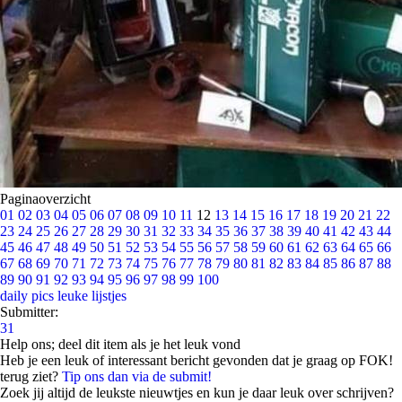
Paginaoverzicht
01
02
03
04
05
06
07
08
09
10
11
12
13
14
15
16
17
18
19
20
21
22
23
24
25
26
27
28
29
30
31
32
33
34
35
36
37
38
39
40
41
42
43
44
45
46
47
48
49
50
51
52
53
54
55
56
57
58
59
60
61
62
63
64
65
66
67
68
69
70
71
72
73
74
75
76
77
78
79
80
81
82
83
84
85
86
87
88
89
90
91
92
93
94
95
96
97
98
99
100
daily pics
leuke lijstjes
Submitter:
31
Help ons; deel dit item als je het leuk vond
Heb je een leuk of interessant bericht gevonden dat je graag op FOK!
terug ziet?
Tip ons dan via de submit!
Zoek jij altijd de leukste nieuwtjes en kun je daar leuk over schrijven?