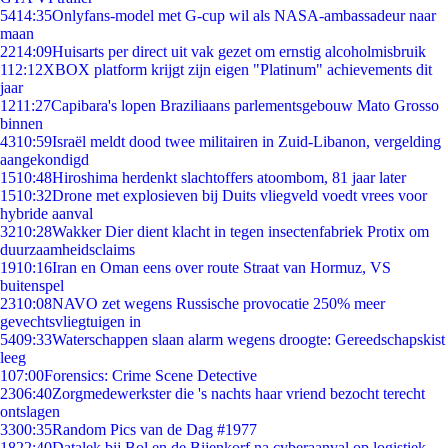
54
14:35
Onlyfans-model met G-cup wil als NASA-ambassadeur naar
maan
22
14:09
Huisarts per direct uit vak gezet om ernstig alcoholmisbruik
1
12:12
XBOX platform krijgt zijn eigen "Platinum" achievements dit
jaar
12
11:27
Capibara's lopen Braziliaans parlementsgebouw Mato Grosso
binnen
43
10:59
Israël meldt dood twee militairen in Zuid-Libanon, vergelding
aangekondigd
15
10:48
Hiroshima herdenkt slachtoffers atoombom, 81 jaar later
15
10:32
Drone met explosieven bij Duits vliegveld voedt vrees voor
hybride aanval
32
10:28
Wakker Dier dient klacht in tegen insectenfabriek Protix om
duurzaamheidsclaims
19
10:16
Iran en Oman eens over route Straat van Hormuz, VS
buitenspel
23
10:08
NAVO zet wegens Russische provocatie 250% meer
gevechtsvliegtuigen in
54
09:33
Waterschappen slaan alarm wegens droogte: Gereedschapskist
leeg
1
07:00
Forensics: Crime Scene Detective
23
06:40
Zorgmedewerkster die 's nachts haar vriend bezocht terecht
ontslagen
33
00:35
Random Pics van de Dag #1977
18
22:40
Datalek bij Bol en de Bijenkorf na cyberaanval op logistiek