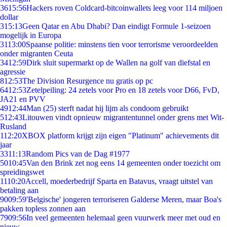
36
15:56
Hackers roven Coldcard-bitcoinwallets leeg voor 114 miljoen
dollar
3
15:13
Geen Qatar en Abu Dhabi? Dan eindigt Formule 1-seizoen
mogelijk in Europa
31
13:00
Spaanse politie: minstens tien voor terrorisme veroordeelden
onder migranten Ceuta
34
12:59
Dirk sluit supermarkt op de Wallen na golf van diefstal en
agressie
8
12:53
The Division Resurgence nu gratis op pc
64
12:53
Zetelpeiling: 24 zetels voor Pro en 18 zetels voor D66, FvD,
JA21 en PVV
49
12:44
Man (25) sterft nadat hij lijm als condoom gebruikt
5
12:43
Litouwen vindt opnieuw migrantentunnel onder grens met Wit-
Rusland
1
12:20
XBOX platform krijgt zijn eigen "Platinum" achievements dit
jaar
33
11:13
Random Pics van de Dag #1977
50
10:45
Van den Brink zet nog eens 14 gemeenten onder toezicht om
spreidingswet
11
10:20
Accell, moederbedrijf Sparta en Batavus, vraagt uitstel van
betaling aan
90
09:59
'Belgische' jongeren terroriseren Galderse Meren, maar Boa's
pakken topless zonnen aan
79
09:56
In veel gemeenten helemaal geen vuurwerk meer met oud en
nieuw