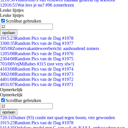
120
16:51
Wat lees je nu? #96 zomerlezen
Leuke lijstjes
Leuke lijstjes
Scrollbar gebruiken
opslaan
19
15:23
Random Pics van de Dag #1978
33
00:35
Random Pics van de Dag #1977
5
05/08
Zomervakantieweerbericht: aanhoudend zomers
12
05/08
Random Pics van de Dag #1976
23
04/08
Random Pics van de Dag #1975
7
03/08
VrijMiBabes #315 (not very sfw!)
41
03/08
Random Pics van de Dag #1974
30
02/08
Random Pics van de Dag #1973
44
01/08
Random Pics van de Dag #1972
49
31/07
Random Pics van de Dag #1971
Opmerkelijk
Opmerkelijk
Scrollbar gebruiken
opslaan
7
20:11
Duitser (93) crasht met quad tegen boom, vier gewonden
19
15:23
Random Pics van de Dag #1978
54
14:35
Onlyfans-model met G-cup wil als NASA-ambassadeur naar