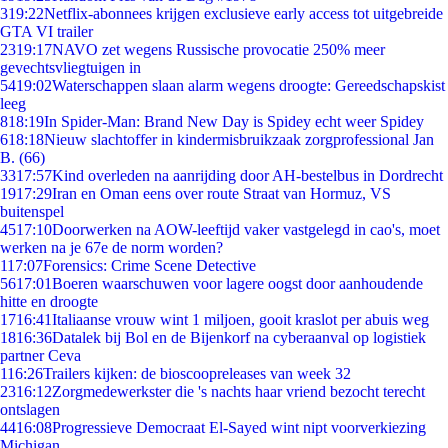
3
19:22
Netflix-abonnees krijgen exclusieve early access tot uitgebreide
GTA VI trailer
23
19:17
NAVO zet wegens Russische provocatie 250% meer
gevechtsvliegtuigen in
54
19:02
Waterschappen slaan alarm wegens droogte: Gereedschapskist
leeg
8
18:19
In Spider-Man: Brand New Day is Spidey echt weer Spidey
6
18:18
Nieuw slachtoffer in kindermisbruikzaak zorgprofessional Jan
B. (66)
33
17:57
Kind overleden na aanrijding door AH-bestelbus in Dordrecht
19
17:29
Iran en Oman eens over route Straat van Hormuz, VS
buitenspel
45
17:10
Doorwerken na AOW-leeftijd vaker vastgelegd in cao's, moet
werken na je 67e de norm worden?
1
17:07
Forensics: Crime Scene Detective
56
17:01
Boeren waarschuwen voor lagere oogst door aanhoudende
hitte en droogte
17
16:41
Italiaanse vrouw wint 1 miljoen, gooit kraslot per abuis weg
18
16:36
Datalek bij Bol en de Bijenkorf na cyberaanval op logistiek
partner Ceva
1
16:26
Trailers kijken: de bioscoopreleases van week 32
23
16:12
Zorgmedewerkster die 's nachts haar vriend bezocht terecht
ontslagen
44
16:08
Progressieve Democraat El-Sayed wint nipt voorverkiezing
Michigan