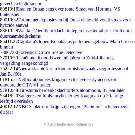
gevechtsvliegtuigen in
898
10:16
Iran en Oman eens over route Straat van Hormuz, VS
buitenspel
890
10:32
Drone met explosieven bij Duits vliegveld voedt vrees voor
hybride aanval
886
10:28
Wakker Dier dient klacht in tegen insectenfabriek Protix om
duurzaamheidsclaims
854
11:27
Capibara's lopen Braziliaans parlementsgebouw Mato Grosso
binnen
788
07:00
Forensics: Crime Scene Detective
770
10:59
Israël meldt dood twee militairen in Zuid-Libanon,
vergelding aangekondigd
752
22:14
Nieuw slachtoffer in kindermisbruikzaak zorgprofessional
Jan B. (66)
618
15:21
Netflix-abonnees krijgen exclusieve early access tot
uitgebreide GTA VI trailer
578
10:48
Hiroshima herdenkt slachtoffers atoombom, 81 jaar later
534
18:20
Zangeres en Idols-jurylid Jerney Kaagman op 79-jarige
leeftijd overleden
400
12:12
XBOX platform krijgt zijn eigen "Platinum" achievements
dit jaar
▼ Advertentie door Refinery89