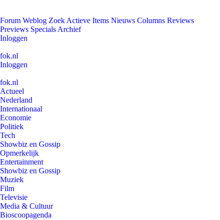
Forum
Weblog
Zoek
Actieve Items
Nieuws
Columns
Reviews
Previews
Specials
Archief
Inloggen
fok.nl
Inloggen
fok.nl
Actueel
Nederland
Internationaal
Economie
Politiek
Tech
Showbiz en Gossip
Opmerkelijk
Entertainment
Showbiz en Gossip
Muziek
Film
Televisie
Media & Cultuur
Bioscoopagenda