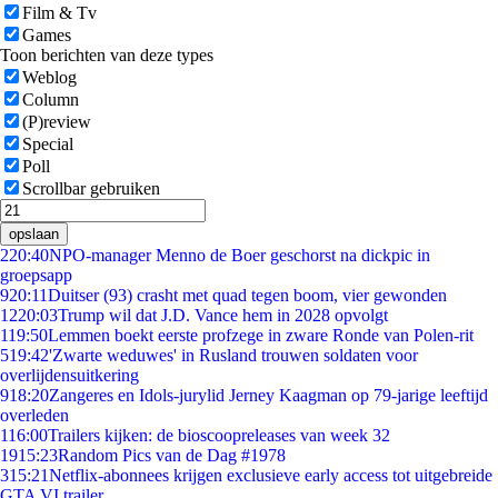
Film & Tv
Games
Toon berichten van deze types
Weblog
Column
(P)review
Special
Poll
Scrollbar gebruiken
opslaan
2
20:40
NPO-manager Menno de Boer geschorst na dickpic in
groepsapp
9
20:11
Duitser (93) crasht met quad tegen boom, vier gewonden
12
20:03
Trump wil dat J.D. Vance hem in 2028 opvolgt
1
19:50
Lemmen boekt eerste profzege in zware Ronde van Polen-rit
5
19:42
'Zwarte weduwes' in Rusland trouwen soldaten voor
overlijdensuitkering
9
18:20
Zangeres en Idols-jurylid Jerney Kaagman op 79-jarige leeftijd
overleden
1
16:00
Trailers kijken: de bioscoopreleases van week 32
19
15:23
Random Pics van de Dag #1978
3
15:21
Netflix-abonnees krijgen exclusieve early access tot uitgebreide
GTA VI trailer