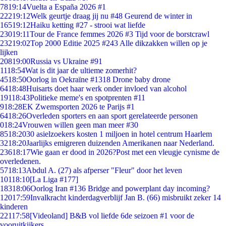
78
19:14
Vuelta a España 2026 #1
222
19:12
Welk geurtje draag jij nu #48 Geurend de winter in
165
19:12
Haiku ketting #27 - strooi wat liefde
230
19:11
Tour de France femmes 2026 #3 Tijd voor de borstcrawl
232
19:02
Top 2000 Editie 2025 #243 Alle dikzakken willen op je
lijken
208
19:00
Russia vs Ukraine #91
11
18:54
Wat is dit jaar de ultieme zomerhit?
45
18:50
Oorlog in Oekraïne #1318 Drone baby drone
64
18:48
Huisarts doet haar werk onder invloed van alcohol
191
18:43
Politieke meme's en spotprenten #11
9
18:28
EK Zwemsporten 2026 te Parijs #1
64
18:26
Overleden sporters en aan sport gerelateerde personen
0
18:24
Vrouwen willen geen man meer #30
85
18:20
30 asielzoekers kosten 1 miljoen in hotel centrum Haarlem
32
18:20
Jaarlijks emigreren duizenden Amerikanen naar Nederland.
236
18:17
Wie gaan er dood in 2026?Post met een vleugje cynisme de
overledenen.
57
18:13
Abdul A. (27) als afperser "Fleur" door het leven
101
18:10
[La Liga #177]
183
18:06
Oorlog Iran #136 Bridge and powerplant day incoming?
120
17:59
Invalkracht kinderdagverblijf Jan B. (66) misbruikt zeker 14
kinderen
221
17:58
[Videoland] B&B vol liefde 6de seizoen #1 voor de
vooruitkijkers