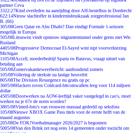
partner Ceva
33
22:27
Kind overleden na aanrijding door AH-bestelbus in Dordrecht
6
22:14
Nieuw slachtoffer in kindermisbruikzaak zorgprofessional Jan
B. (66)
3
05/08
Geen Qatar en Abu Dhabi? Dan eindigt Formule 1-seizoen
mogelijk in Europa
5
05/08
Litouwen vindt opnieuw migrantentunnel onder grens met Wit-
Rusland
44
05/08
Progressieve Democraat El-Sayed wint nipt voorverkiezing
Michigan
11
05/08
Accell, moederbedrijf Sparta en Batavus, vraagt uitstel van
betaling aan
5
05/08
Zomervakantieweerbericht: aanhoudend zomers
1
05/08
Vollering de sterkste na lastige heuvelrit
8
05/08
The Division Resurgence nu gratis op pc
36
05/08
Hackers roven Coldcard-bitcoinwallets leeg voor 114 miljoen
dollar
45
05/08
Doorwerken na AOW-leeftijd vaker vastgelegd in cao's, moet
werken na je 67e de norm worden?
38
05/08
Vinted-foto's van vrouwen massaal gedeeld op seksfora
1
05/08
Nieuwe XBOX Game Pass titels voor de eerste helft van de
maand augustus
2
05/08
De FOK!Voetbalmanager 2026/2027 is begonnen
50
05/08
Van den Brink zet nog eens 14 gemeenten onder toezicht om