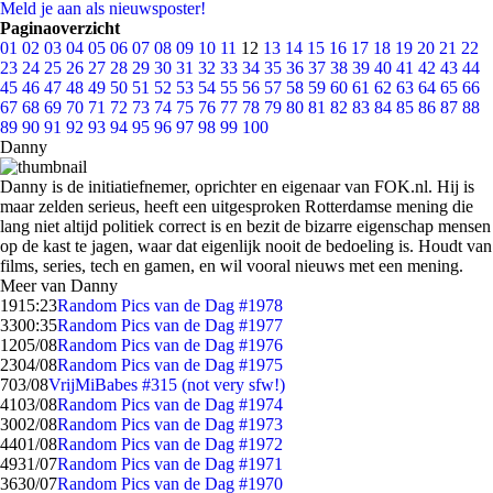
Meld je aan als nieuwsposter!
Paginaoverzicht
01
02
03
04
05
06
07
08
09
10
11
12
13
14
15
16
17
18
19
20
21
22
23
24
25
26
27
28
29
30
31
32
33
34
35
36
37
38
39
40
41
42
43
44
45
46
47
48
49
50
51
52
53
54
55
56
57
58
59
60
61
62
63
64
65
66
67
68
69
70
71
72
73
74
75
76
77
78
79
80
81
82
83
84
85
86
87
88
89
90
91
92
93
94
95
96
97
98
99
100
Danny
Danny is de initiatiefnemer, oprichter en eigenaar van FOK.nl. Hij is
maar zelden serieus, heeft een uitgesproken Rotterdamse mening die
lang niet altijd politiek correct is en bezit de bizarre eigenschap mensen
op de kast te jagen, waar dat eigenlijk nooit de bedoeling is. Houdt van
films, series, tech en gamen, en wil vooral nieuws met een mening.
Meer van Danny
19
15:23
Random Pics van de Dag #1978
33
00:35
Random Pics van de Dag #1977
12
05/08
Random Pics van de Dag #1976
23
04/08
Random Pics van de Dag #1975
7
03/08
VrijMiBabes #315 (not very sfw!)
41
03/08
Random Pics van de Dag #1974
30
02/08
Random Pics van de Dag #1973
44
01/08
Random Pics van de Dag #1972
49
31/07
Random Pics van de Dag #1971
36
30/07
Random Pics van de Dag #1970