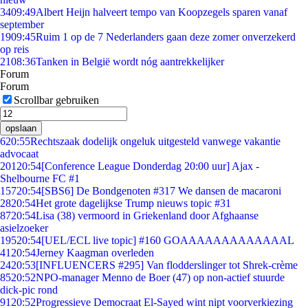
34
09:49
Albert Heijn halveert tempo van Koopzegels sparen vanaf
september
19
09:45
Ruim 1 op de 7 Nederlanders gaan deze zomer onverzekerd
op reis
21
08:36
Tanken in België wordt nóg aantrekkelijker
Forum
Forum
Scrollbar gebruiken
opslaan
6
20:55
Rechtszaak dodelijk ongeluk uitgesteld vanwege vakantie
advocaat
201
20:54
[Conference League Donderdag 20:00 uur] Ajax -
Shelbourne FC #1
157
20:54
[SBS6] De Bondgenoten #317 We dansen de macaroni
28
20:54
Het grote dagelijkse Trump nieuws topic #31
87
20:54
Lisa (38) vermoord in Griekenland door Afghaanse
asielzoeker
195
20:54
[UEL/ECL live topic] #160 GOAAAAAAAAAAAAAL
41
20:54
Jerney Kaagman overleden
24
20:53
[INFLUENCERS #295] Van flodderslinger tot Shrek-crème
85
20:52
NPO-manager Menno de Boer (47) op non-actief stuurde
dick-pic rond
91
20:52
Progressieve Democraat El-Sayed wint nipt voorverkiezing