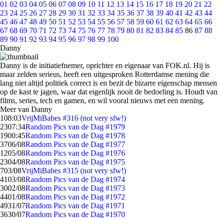
01
02
03
04
05
06
07
08
09
10
11
12
13
14
15
16
17
18
19
20
21
22
23
24
25
26
27
28
29
30
31
32
33
34
35
36
37
38
39
40
41
42
43
44
45
46
47
48
49
50
51
52
53
54
55
56
57
58
59
60
61
62
63
64
65
66
67
68
69
70
71
72
73
74
75
76
77
78
79
80
81
82
83
84
85
86
87
88
89
90
91
92
93
94
95
96
97
98
99
100
Danny
Danny is de initiatiefnemer, oprichter en eigenaar van FOK.nl. Hij is
maar zelden serieus, heeft een uitgesproken Rotterdamse mening die
lang niet altijd politiek correct is en bezit de bizarre eigenschap mensen
op de kast te jagen, waar dat eigenlijk nooit de bedoeling is. Houdt van
films, series, tech en gamen, en wil vooral nieuws met een mening.
Meer van Danny
1
08:03
VrijMiBabes #316 (not very sfw!)
23
07:34
Random Pics van de Dag #1979
19
00:45
Random Pics van de Dag #1978
37
06/08
Random Pics van de Dag #1977
12
05/08
Random Pics van de Dag #1976
23
04/08
Random Pics van de Dag #1975
7
03/08
VrijMiBabes #315 (not very sfw!)
41
03/08
Random Pics van de Dag #1974
30
02/08
Random Pics van de Dag #1973
44
01/08
Random Pics van de Dag #1972
49
31/07
Random Pics van de Dag #1971
36
30/07
Random Pics van de Dag #1970