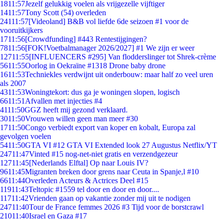
18
11:57
Jezelf gelukkig voelen als vrijgezelle vijftiger
14
11:57
Tony Scott (54) overleden
241
11:57
[Videoland] B&B vol liefde 6de seizoen #1 voor de
vooruitkijkers
17
11:56
[Crowdfunding] #443 Rentestijgingen?
78
11:56
[FOK!Voetbalmanager 2026/2027] #1 We zijn er weer
127
11:55
[INFLUENCERS #295] Van flodderslinger tot Shrek-crème
56
11:55
Oorlog in Oekraïne #1318 Drone baby drone
16
11:53
Techniekles verdwijnt uit onderbouw: maar half zo veel uren
als 2007
43
11:53
Woningtekort: dus ga je woningen slopen, logisch
66
11:51
Afvallen met injecties #4
41
11:50
GGZ heeft mij gezond verklaard.
30
11:50
Vrouwen willen geen man meer #30
17
11:50
Congo verbiedt export van koper en kobalt, Europa zal
gevolgen voelen
54
11:50
GTA VI #12 GTA VI Extended look 27 Augustus Netflix/YT
247
11:47
Vinted #15 nog-net-niet gratis en verzendgezeur
127
11:45
[Nederlands Elftal] Op naar Louis IV?
96
11:45
Migranten breken door grens naar Ceuta in Spanje,l #10
66
11:44
Overleden Acteurs & Actrices Deel #15
119
11:43
Teltopic #1559 tel door en door en door....
117
11:42
Vrienden gaan op vakantie zonder mij uit te nodigen
247
11:40
Tour de France femmes 2026 #3 Tijd voor de borstcrawl
210
11:40
Israel en Gaza #17