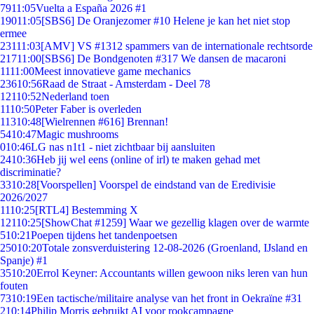
79
11:05
Vuelta a España 2026 #1
190
11:05
[SBS6] De Oranjezomer #10 Helene je kan het niet stop
ermee
231
11:03
[AMV] VS #1312 spammers van de internationale rechtsorde
217
11:00
[SBS6] De Bondgenoten #317 We dansen de macaroni
11
11:00
Meest innovatieve game mechanics
236
10:56
Raad de Straat - Amsterdam - Deel 78
121
10:52
Nederland toen
11
10:50
Peter Faber is overleden
113
10:48
[Wielrennen #616] Brennan!
54
10:47
Magic mushrooms
0
10:46
LG nas n1t1 - niet zichtbaar bij aansluiten
24
10:36
Heb jij wel eens (online of irl) te maken gehad met
discriminatie?
33
10:28
[Voorspellen] Voorspel de eindstand van de Eredivisie
2026/2027
11
10:25
[RTL4] Bestemming X
121
10:25
[ShowChat #1259] Waar we gezellig klagen over de warmte
5
10:21
Poepen tijdens het tandenpoetsen
250
10:20
Totale zonsverduistering 12-08-2026 (Groenland, IJsland en
Spanje) #1
35
10:20
Errol Keyner: Accountants willen gewoon niks leren van hun
fouten
73
10:19
Een tactische/militaire analyse van het front in Oekraïne #31
2
10:14
Philip Morris gebruikt AI voor rookcampagne