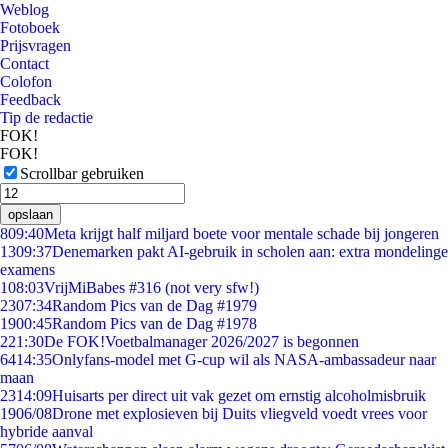
Weblog
Fotoboek
Prijsvragen
Contact
Colofon
Feedback
Tip de redactie
FOK!
FOK!
Scrollbar gebruiken
opslaan
8
09:40
Meta krijgt half miljard boete voor mentale schade bij jongeren
13
09:37
Denemarken pakt AI-gebruik in scholen aan: extra mondelinge
examens
1
08:03
VrijMiBabes #316 (not very sfw!)
23
07:34
Random Pics van de Dag #1979
19
00:45
Random Pics van de Dag #1978
2
21:30
De FOK!Voetbalmanager 2026/2027 is begonnen
64
14:35
Onlyfans-model met G-cup wil als NASA-ambassadeur naar
maan
23
14:09
Huisarts per direct uit vak gezet om ernstig alcoholmisbruik
19
06/08
Drone met explosieven bij Duits vliegveld voedt vrees voor
hybride aanval