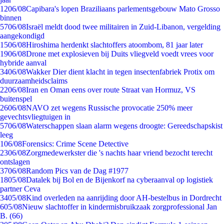
12
06/08
Capibara's lopen Braziliaans parlementsgebouw Mato Grosso
binnen
57
06/08
Israël meldt dood twee militairen in Zuid-Libanon, vergelding
aangekondigd
15
06/08
Hiroshima herdenkt slachtoffers atoombom, 81 jaar later
19
06/08
Drone met explosieven bij Duits vliegveld voedt vrees voor
hybride aanval
34
06/08
Wakker Dier dient klacht in tegen insectenfabriek Protix om
duurzaamheidsclaims
22
06/08
Iran en Oman eens over route Straat van Hormuz, VS
buitenspel
26
06/08
NAVO zet wegens Russische provocatie 250% meer
gevechtsvliegtuigen in
57
06/08
Waterschappen slaan alarm wegens droogte: Gereedschapskist
leeg
1
06/08
Forensics: Crime Scene Detective
23
06/08
Zorgmedewerkster die 's nachts haar vriend bezocht terecht
ontslagen
37
06/08
Random Pics van de Dag #1977
18
05/08
Datalek bij Bol en de Bijenkorf na cyberaanval op logistiek
partner Ceva
34
05/08
Kind overleden na aanrijding door AH-bestelbus in Dordrecht
6
05/08
Nieuw slachtoffer in kindermisbruikzaak zorgprofessional Jan
B. (66)