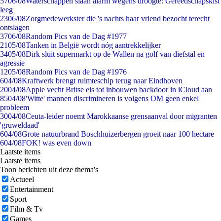
57
06/08
Waterschappen slaan alarm wegens droogte: Gereedschapskist
leeg
23
06/08
Zorgmedewerkster die 's nachts haar vriend bezocht terecht
ontslagen
37
06/08
Random Pics van de Dag #1977
21
05/08
Tanken in België wordt nóg aantrekkelijker
34
05/08
Dirk sluit supermarkt op de Wallen na golf van diefstal en
agressie
12
05/08
Random Pics van de Dag #1976
6
04/08
Kraftwerk brengt ruimteschip terug naar Eindhoven
20
04/08
Apple vecht Britse eis tot inbouwen backdoor in iCloud aan
85
04/08
'Witte' mannen discrimineren is volgens OM geen enkel
probleem
30
04/08
Ceuta-leider noemt Marokkaanse grensaanval door migranten
'gruweldaad'
6
04/08
Grote natuurbrand Boschhuizerbergen groeit naar 100 hectare
6
04/08
FOK! was even down
Laatste items
Laatste items
Toon berichten uit deze thema's
Actueel
Entertainment
Sport
Film & Tv
Games