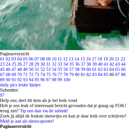
Paginaoverzicht
01
02
03
04
05
06
07
08
09
10
11
12
13
14
15
16
17
18
19
20
21
22
23
24
25
26
27
28
29
30
31
32
33
34
35
36
37
38
39
40
41
42
43
44
45
46
47
48
49
50
51
52
53
54
55
56
57
58
59
60
61
62
63
64
65
66
67
68
69
70
71
72
73
74
75
76
77
78
79
80
81
82
83
84
85
86
87
88
89
90
91
92
93
94
95
96
97
98
99
100
daily pics
leuke lijstjes
Submitter:
97
Help ons; deel dit item als je het leuk vond
Heb je een leuk of interessant bericht gevonden dat je graag op FOK!
terug ziet?
Tip ons dan via de submit!
Zoek jij altijd de leukste nieuwtjes en kun je daar leuk over schrijven?
Meld je aan als nieuwsposter!
Paginaoverzicht