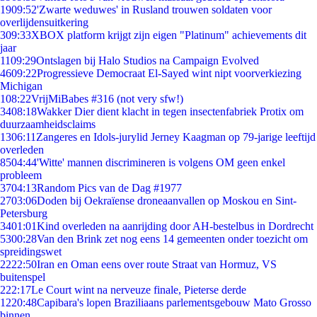
19
09:52
'Zwarte weduwes' in Rusland trouwen soldaten voor
overlijdensuitkering
3
09:33
XBOX platform krijgt zijn eigen "Platinum" achievements dit
jaar
11
09:29
Ontslagen bij Halo Studios na Campaign Evolved
46
09:22
Progressieve Democraat El-Sayed wint nipt voorverkiezing
Michigan
1
08:22
VrijMiBabes #316 (not very sfw!)
34
08:18
Wakker Dier dient klacht in tegen insectenfabriek Protix om
duurzaamheidsclaims
13
06:11
Zangeres en Idols-jurylid Jerney Kaagman op 79-jarige leeftijd
overleden
85
04:44
'Witte' mannen discrimineren is volgens OM geen enkel
probleem
37
04:13
Random Pics van de Dag #1977
27
03:06
Doden bij Oekraïense droneaanvallen op Moskou en Sint-
Petersburg
34
01:01
Kind overleden na aanrijding door AH-bestelbus in Dordrecht
53
00:28
Van den Brink zet nog eens 14 gemeenten onder toezicht om
spreidingswet
22
22:50
Iran en Oman eens over route Straat van Hormuz, VS
buitenspel
2
22:17
Le Court wint na nerveuze finale, Pieterse derde
12
20:48
Capibara's lopen Braziliaans parlementsgebouw Mato Grosso
binnen