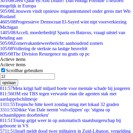
3
05/08
Geen Qatar en Abu Dhabi? Dan eindigt Formule 1-seizoen
mogelijk in Europa
5
05/08
Litouwen vindt opnieuw migrantentunnel onder grens met Wit-
Rusland
46
05/08
Progressieve Democraat El-Sayed wint nipt voorverkiezing
Michigan
14
05/08
Accell, moederbedrijf Sparta en Batavus, vraagt uitstel van
betaling aan
5
05/08
Zomervakantieweerbericht: aanhoudend zomers
1
05/08
Vollering de sterkste na lastige heuvelrit
8
05/08
The Division Resurgence nu gratis op pc
Actieve items
Actieve items
Scrollbar gebruiken
opslaan
8
11:57
Meta krijgt half miljard boete voor mentale schade bij jongeren
8
11:56
OM eist TBS tegen verwarde man die agenten stak met
aardappelschilmesje
13
11:55
Tropische hitte keert zondag terug met lokaal 32 graden
33
11:55
Dikke Van Dale neemt 'vulvalippen' op: 'stigma op
schaamlippen doorbreken'
8
11:51
Trump grijpt weer in op automatisch staatsburgerschap bij
geboorte in VS
57
11:51
Israël meldt dood twee militairen in Zuid-Libanon, vergelding