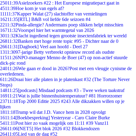
250
11:39
Asielzoekers #22 : Het Europese migratiepact gaat in
45
11:39
Hoe kom je van egels af?
111
11:37
Kapper Walat (27) slachtoffer van vernielingen
162
11:35
[RTL] B&B vol liefde 6de seizoen #4
22
11:32
Pinda-allergie? Andermans poep slikken helpt misschien
167
11:32
Voorspel hier het warmtegetal van 2026
30
11:32
Klacht ingediend tegen grootste insectenfabriek ter wereld
268
11:32
Banken met hoge rente topic #95 - Dichter naar de 0
266
11:31
[Dagboek] Veel aan hoofd - Deel 27
13
11:30
97-jarige Betty verbreekt opnieuw record als oudste
115
11:26
NPO-manager Menno de Boer (47) op non-actief stuurde
dick-pic rond
240
11:26
Wie gaan er dood in 2026?Post met een vleugje cynisme de
overledenen.
6
11:26
Draai hier alle platen in je platenkast #32 (The Torture Never
Stops)
148
11:25
[podcasts] Misdaad podcasts #3 - Twee weken taakstraf
169
11:21
Wat is jullie binnenhuistemperatuur? #81 Horrorzomer
237
11:18
Top 2000 Editie 2025 #243 Alle dikzakken willen op je
lijken
18
11:18
Trump wil dat J.D. Vance hem in 2028 opvolgt
16
11:14
[Boekbespreking] Yesteryear - Caro Claire Burke
54
11:11
Post hier zo vaak mogelijk om 11:11 #39 Vanz11
266
11:06
[NET5] Het blok 2026 #32 Blokkendozen
264
11:05
Lied van de dag #52