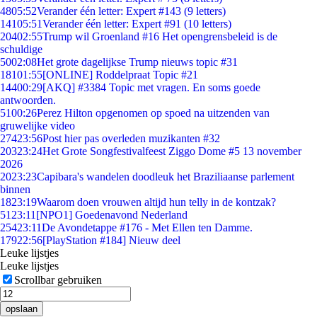
48
05:52
Verander één letter: Expert #143 (9 letters)
141
05:51
Verander één letter: Expert #91 (10 letters)
204
02:55
Trump wil Groenland #16 Het opengrensbeleid is de
schuldige
50
02:08
Het grote dagelijkse Trump nieuws topic #31
181
01:55
[ONLINE] Roddelpraat Topic #21
144
00:29
[AKQ] #3384 Topic met vragen. En soms goede
antwoorden.
51
00:26
Perez Hilton opgenomen op spoed na uitzenden van
gruwelijke video
274
23:56
Post hier pas overleden muzikanten #32
203
23:24
Het Grote Songfestivalfeest Ziggo Dome #5 13 november
2026
20
23:23
Capibara's wandelen doodleuk het Braziliaanse parlement
binnen
18
23:19
Waarom doen vrouwen altijd hun telly in de kontzak?
51
23:11
[NPO1] Goedenavond Nederland
254
23:11
De Avondetappe #176 - Met Ellen ten Damme.
179
22:56
[PlayStation #184] Nieuw deel
Leuke lijstjes
Leuke lijstjes
Scrollbar gebruiken
opslaan