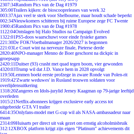
23
07:34
Random Pics van de Dag #1979
3
05:00
Trailers kijken: de bioscoopreleases van week 32
0
03:37
Ajax veel te sterk voor Shelbourne, maar houdt schade beperkt
0
02:34
Nieuwkomers schitteren bij ruime Europese zege FC Twente
19
00:45
Random Pics van de Dag #1978
11
22:04
Ontslagen bij Halo Studios na Campaign Evolved
13
22:01
PS5-doos waarschuwt voor einde fysieke games
2
21:30
De FOK!Voetbalmanager 2026/2027 is begonnen
2
21:03
Le Court wint na nerveuze finale, Pieterse derde
28
20:40
NPO-manager Menno de Boer geschorst na dickpic in
groepsapp
24
20:11
Duitser (93) crasht met quad tegen boom, vier gewonden
43
20:03
Trump wil dat J.D. Vance hem in 2028 opvolgt
1
19:50
Lemmen boekt eerste profzege in zware Ronde van Polen-rit
19
19:42
'Zwarte weduwes' in Rusland trouwen soldaten voor
overlijdensuitkering
13
18:20
Zangeres en Idols-jurylid Jerney Kaagman op 79-jarige leeftijd
overleden
10
15:21
Netflix-abonnees krijgen exclusieve early access tot
uitgebreide GTA VI trailer
64
14:35
Onlyfans-model met G-cup wil als NASA-ambassadeur naar
maan
23
14:09
Huisarts per direct uit vak gezet om ernstig alcoholmisbruik
3
12:12
XBOX platform krijgt zijn eigen "Platinum" achievements dit
jaar