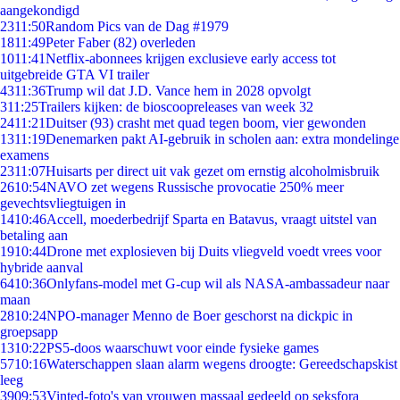
aangekondigd
23
11:50
Random Pics van de Dag #1979
18
11:49
Peter Faber (82) overleden
10
11:41
Netflix-abonnees krijgen exclusieve early access tot
uitgebreide GTA VI trailer
43
11:36
Trump wil dat J.D. Vance hem in 2028 opvolgt
3
11:25
Trailers kijken: de bioscoopreleases van week 32
24
11:21
Duitser (93) crasht met quad tegen boom, vier gewonden
13
11:19
Denemarken pakt AI-gebruik in scholen aan: extra mondelinge
examens
23
11:07
Huisarts per direct uit vak gezet om ernstig alcoholmisbruik
26
10:54
NAVO zet wegens Russische provocatie 250% meer
gevechtsvliegtuigen in
14
10:46
Accell, moederbedrijf Sparta en Batavus, vraagt uitstel van
betaling aan
19
10:44
Drone met explosieven bij Duits vliegveld voedt vrees voor
hybride aanval
64
10:36
Onlyfans-model met G-cup wil als NASA-ambassadeur naar
maan
28
10:24
NPO-manager Menno de Boer geschorst na dickpic in
groepsapp
13
10:22
PS5-doos waarschuwt voor einde fysieke games
57
10:16
Waterschappen slaan alarm wegens droogte: Gereedschapskist
leeg
39
09:53
Vinted-foto's van vrouwen massaal gedeeld op seksfora