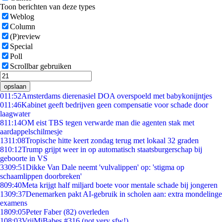
Toon berichten van deze types
Weblog
Column
(P)review
Special
Poll
Scrollbar gebruiken
opslaan
0
11:52
Amsterdams dierenasiel DOA overspoeld met babykonijntjes
0
11:46
Kabinet geeft bedrijven geen compensatie voor schade door
laagwater
8
11:14
OM eist TBS tegen verwarde man die agenten stak met
aardappelschilmesje
13
11:08
Tropische hitte keert zondag terug met lokaal 32 graden
8
10:12
Trump grijpt weer in op automatisch staatsburgerschap bij
geboorte in VS
33
09:51
Dikke Van Dale neemt 'vulvalippen' op: 'stigma op
schaamlippen doorbreken'
8
09:40
Meta krijgt half miljard boete voor mentale schade bij jongeren
13
09:37
Denemarken pakt AI-gebruik in scholen aan: extra mondelinge
examens
18
09:05
Peter Faber (82) overleden
1
08:03
VrijMiBabes #316 (not very sfw!)