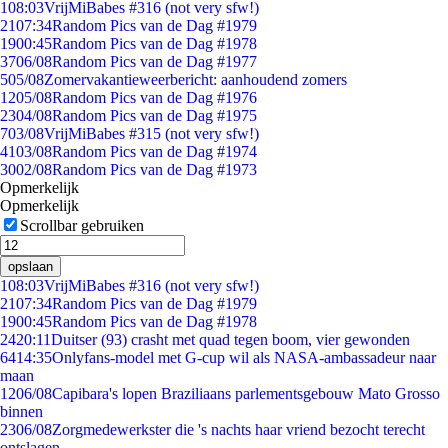
1
08:03
VrijMiBabes #316 (not very sfw!)
21
07:34
Random Pics van de Dag #1979
19
00:45
Random Pics van de Dag #1978
37
06/08
Random Pics van de Dag #1977
5
05/08
Zomervakantieweerbericht: aanhoudend zomers
12
05/08
Random Pics van de Dag #1976
23
04/08
Random Pics van de Dag #1975
7
03/08
VrijMiBabes #315 (not very sfw!)
41
03/08
Random Pics van de Dag #1974
30
02/08
Random Pics van de Dag #1973
Opmerkelijk
Opmerkelijk
Scrollbar gebruiken
opslaan
1
08:03
VrijMiBabes #316 (not very sfw!)
21
07:34
Random Pics van de Dag #1979
19
00:45
Random Pics van de Dag #1978
24
20:11
Duitser (93) crasht met quad tegen boom, vier gewonden
64
14:35
Onlyfans-model met G-cup wil als NASA-ambassadeur naar
maan
12
06/08
Capibara's lopen Braziliaans parlementsgebouw Mato Grosso
binnen
23
06/08
Zorgmedewerkster die 's nachts haar vriend bezocht terecht
ontslagen