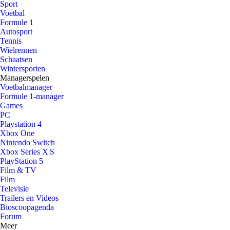
Sport
Voetbal
Formule 1
Autosport
Tennis
Wielrennen
Schaatsen
Wintersporten
Managerspelen
Voetbalmanager
Formule 1-manager
Games
PC
Playstation 4
Xbox One
Nintendo Switch
Xbox Series X|S
PlayStation 5
Film & TV
Film
Televisie
Trailers en Videos
Bioscoopagenda
Forum
Meer