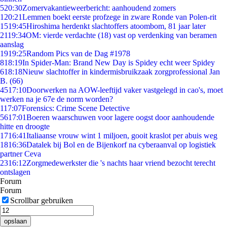
5
20:30
Zomervakantieweerbericht: aanhoudend zomers
1
20:21
Lemmen boekt eerste profzege in zware Ronde van Polen-rit
15
19:45
Hiroshima herdenkt slachtoffers atoombom, 81 jaar later
21
19:34
OM: vierde verdachte (18) vast op verdenking van beramen
aanslag
19
19:25
Random Pics van de Dag #1978
8
18:19
In Spider-Man: Brand New Day is Spidey echt weer Spidey
6
18:18
Nieuw slachtoffer in kindermisbruikzaak zorgprofessional Jan
B. (66)
45
17:10
Doorwerken na AOW-leeftijd vaker vastgelegd in cao's, moet
werken na je 67e de norm worden?
1
17:07
Forensics: Crime Scene Detective
56
17:01
Boeren waarschuwen voor lagere oogst door aanhoudende
hitte en droogte
17
16:41
Italiaanse vrouw wint 1 miljoen, gooit kraslot per abuis weg
18
16:36
Datalek bij Bol en de Bijenkorf na cyberaanval op logistiek
partner Ceva
23
16:12
Zorgmedewerkster die 's nachts haar vriend bezocht terecht
ontslagen
Forum
Forum
Scrollbar gebruiken
opslaan