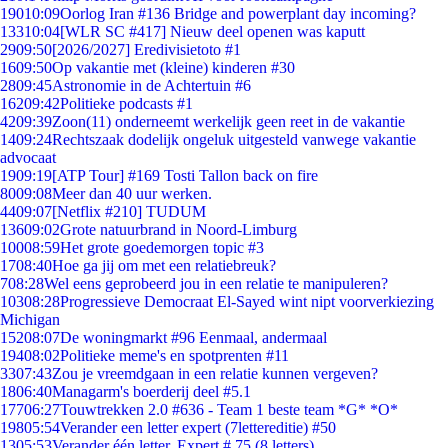
190
10:09
Oorlog Iran #136 Bridge and powerplant day incoming?
133
10:04
[WLR SC #417] Nieuw deel openen was kaputt
29
09:50
[2026/2027] Eredivisietoto #1
16
09:50
Op vakantie met (kleine) kinderen #30
28
09:45
Astronomie in de Achtertuin #6
162
09:42
Politieke podcasts #1
42
09:39
Zoon(11) onderneemt werkelijk geen reet in de vakantie
14
09:24
Rechtszaak dodelijk ongeluk uitgesteld vanwege vakantie
advocaat
19
09:19
[ATP Tour] #169 Tosti Tallon back on fire
80
09:08
Meer dan 40 uur werken.
44
09:07
[Netflix #210] TUDUM
136
09:02
Grote natuurbrand in Noord-Limburg
100
08:59
Het grote goedemorgen topic #3
17
08:40
Hoe ga jij om met een relatiebreuk?
7
08:28
Wel eens geprobeerd jou in een relatie te manipuleren?
103
08:28
Progressieve Democraat El-Sayed wint nipt voorverkiezing
Michigan
152
08:07
De woningmarkt #96 Eenmaal, andermaal
194
08:02
Politieke meme's en spotprenten #11
33
07:43
Zou je vreemdgaan in een relatie kunnen vergeven?
18
06:40
Managarm's boerderij deel #5.1
177
06:27
Touwtrekken 2.0 #636 - Team 1 beste team *G* *O*
198
05:54
Verander een letter expert (7lettereditie) #50
13
05:53
Verander één letter. Expert # 75 (8 letters)