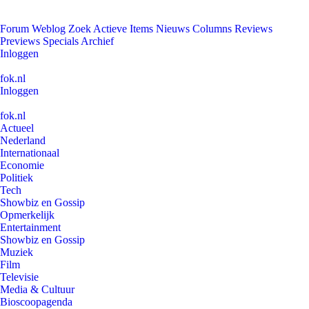
Forum
Weblog
Zoek
Actieve Items
Nieuws
Columns
Reviews
Previews
Specials
Archief
Inloggen
fok.nl
Inloggen
fok.nl
Actueel
Nederland
Internationaal
Economie
Politiek
Tech
Showbiz en Gossip
Opmerkelijk
Entertainment
Showbiz en Gossip
Muziek
Film
Televisie
Media & Cultuur
Bioscoopagenda