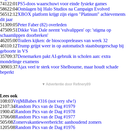
741
22:01
PS5-doos waarschuwt voor einde fysieke games
586
22:04
Ontslagen bij Halo Studios na Campaign Evolved
565
12:12
XBOX platform krijgt zijn eigen "Platinum" achievements
dit jaar
513
09:05
Peter Faber (82) overleden
475
09:51
Dikke Van Dale neemt 'vulvalippen' op: 'stigma op
schaamlippen doorbreken'
462
05:00
Trailers kijken: de bioscoopreleases van week 32
401
10:12
Trump grijpt weer in op automatisch staatsburgerschap bij
geboorte in VS
357
09:37
Denemarken pakt AI-gebruik in scholen aan: extra
mondelinge examens
309
03:37
Ajax veel te sterk voor Shelbourne, maar houdt schade
beperkt
▼ Advertentie door Refinery89
Lees ook
1
08:03
VrijMiBabes #316 (not very sfw!)
21
07:34
Random Pics van de Dag #1979
19
00:45
Random Pics van de Dag #1978
37
06/08
Random Pics van de Dag #1977
5
05/08
Zomervakantieweerbericht: aanhoudend zomers
12
05/08
Random Pics van de Dag #1976