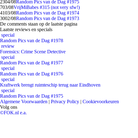
23
04/08
Random Pics van de Dag #1975
7
03/08
VrijMiBabes #315 (not very sfw!)
41
03/08
Random Pics van de Dag #1974
30
02/08
Random Pics van de Dag #1973
De comments staan op de laatste pagina
Laatste reviews en specials
special
Random Pics van de Dag #1978
review
Forensics: Crime Scene Detective
special
Random Pics van de Dag #1977
special
Random Pics van de Dag #1976
special
Kraftwerk brengt ruimteschip terug naar Eindhoven
special
Random Pics van de Dag #1975
Algemene Voorwaarden
|
Privacy Policy
|
Cookievoorkeuren
Volg ons
©FOK.nl e.a.