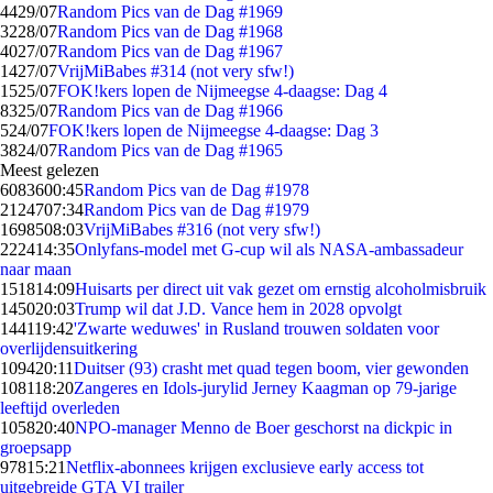
44
29/07
Random Pics van de Dag #1969
32
28/07
Random Pics van de Dag #1968
40
27/07
Random Pics van de Dag #1967
14
27/07
VrijMiBabes #314 (not very sfw!)
15
25/07
FOK!kers lopen de Nijmeegse 4-daagse: Dag 4
83
25/07
Random Pics van de Dag #1966
5
24/07
FOK!kers lopen de Nijmeegse 4-daagse: Dag 3
38
24/07
Random Pics van de Dag #1965
Meest gelezen
60836
00:45
Random Pics van de Dag #1978
21247
07:34
Random Pics van de Dag #1979
16985
08:03
VrijMiBabes #316 (not very sfw!)
2224
14:35
Onlyfans-model met G-cup wil als NASA-ambassadeur
naar maan
1518
14:09
Huisarts per direct uit vak gezet om ernstig alcoholmisbruik
1450
20:03
Trump wil dat J.D. Vance hem in 2028 opvolgt
1441
19:42
'Zwarte weduwes' in Rusland trouwen soldaten voor
overlijdensuitkering
1094
20:11
Duitser (93) crasht met quad tegen boom, vier gewonden
1081
18:20
Zangeres en Idols-jurylid Jerney Kaagman op 79-jarige
leeftijd overleden
1058
20:40
NPO-manager Menno de Boer geschorst na dickpic in
groepsapp
978
15:21
Netflix-abonnees krijgen exclusieve early access tot
uitgebreide GTA VI trailer