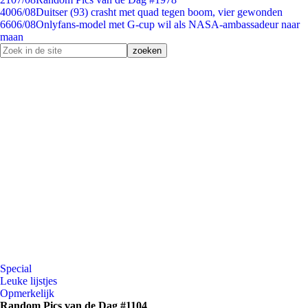
40
06/08
Duitser (93) crasht met quad tegen boom, vier gewonden
66
06/08
Onlyfans-model met G-cup wil als NASA-ambassadeur naar
maan
Special
Leuke lijstjes
Opmerkelijk
Random Pics van de Dag #1104