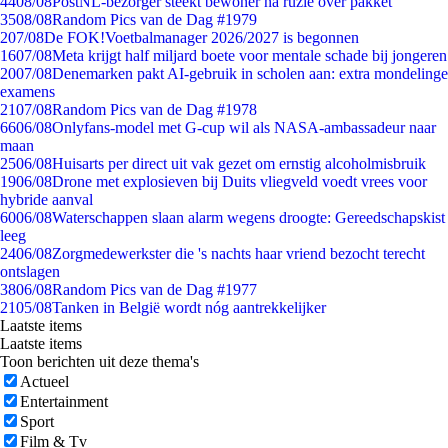
44
08/08
PostNL-bezorger steekt bewoner na ruzie over pakket
35
08/08
Random Pics van de Dag #1979
2
07/08
De FOK!Voetbalmanager 2026/2027 is begonnen
16
07/08
Meta krijgt half miljard boete voor mentale schade bij jongeren
20
07/08
Denemarken pakt AI-gebruik in scholen aan: extra mondelinge
examens
21
07/08
Random Pics van de Dag #1978
66
06/08
Onlyfans-model met G-cup wil als NASA-ambassadeur naar
maan
25
06/08
Huisarts per direct uit vak gezet om ernstig alcoholmisbruik
19
06/08
Drone met explosieven bij Duits vliegveld voedt vrees voor
hybride aanval
60
06/08
Waterschappen slaan alarm wegens droogte: Gereedschapskist
leeg
24
06/08
Zorgmedewerkster die 's nachts haar vriend bezocht terecht
ontslagen
38
06/08
Random Pics van de Dag #1977
21
05/08
Tanken in België wordt nóg aantrekkelijker
Laatste items
Laatste items
Toon berichten uit deze thema's
Actueel
Entertainment
Sport
Film & Tv