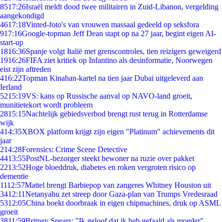
85
17:26
Israël meldt dood twee militairen in Zuid-Libanon, vergelding
aangekondigd
46
17:18
Vinted-foto's van vrouwen massaal gedeeld op seksfora
9
17:16
Google-topman Jeff Dean stapt op na 27 jaar, begint eigen AI-
start-up
18
16:36
Spanje volgt Italië met grenscontroles, tien reizigers geweigerd
19
16:26
FIFA ziet kritiek op Infantino als desinformatie, Noorwegen
eist zijn aftreden
4
16:22
Topman Kinahan-kartel na tien jaar Dubai uitgeleverd aan
Ierland
52
15:19
VS: kans op Russische aanval op NAVO-land groeit,
munitietekort wordt probleem
28
15:15
Nachtelijk gebiedsverbod brengt rust terug in Rotterdamse
wijk
4
14:35
XBOX platform krijgt zijn eigen "Platinum" achievements dit
jaar
2
14:28
Forensics: Crime Scene Detective
44
13:55
PostNL-bezorger steekt bewoner na ruzie over pakket
22
13:52
Hoge bloeddruk, diabetes en roken vergroten risico op
dementie
11
12:57
Mattel brengt Barbiepop van zangeres Whitney Houston uit
34
12:11
Netanyahu zet streep door Gaza-plan van Trumps Vredesraad
53
12:05
China boekt doorbraak in eigen chipmachines, druk op ASML
groeit
38
11:59
Britney Spears: "Ik geloof dat ik heb gefaald als moeder"