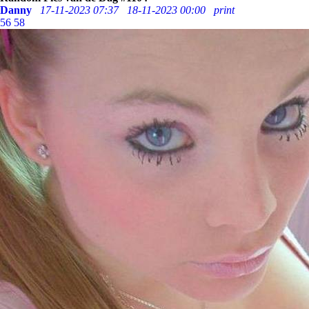
Danny
17-11-2023 07:37
18-11-2023 00:00
print
56
58