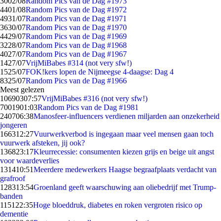
30
02/08
Random Pics van de Dag #1973
44
01/08
Random Pics van de Dag #1972
49
31/07
Random Pics van de Dag #1971
36
30/07
Random Pics van de Dag #1970
44
29/07
Random Pics van de Dag #1969
32
28/07
Random Pics van de Dag #1968
40
27/07
Random Pics van de Dag #1967
14
27/07
VrijMiBabes #314 (not very sfw!)
15
25/07
FOK!kers lopen de Nijmeegse 4-daagse: Dag 4
83
25/07
Random Pics van de Dag #1966
Meest gelezen
106903
07:57
VrijMiBabes #316 (not very sfw!)
70019
01:03
Random Pics van de Dag #1981
2407
06:38
Manosfeer-influencers verdienen miljarden aan onzekerheid
jongeren
1663
12:27
Vuurwerkverbod is ingegaan maar veel mensen gaan toch
vuurwerk afsteken, jij ook?
1368
23:17
Kleurrecessie: consumenten kiezen grijs en beige uit angst
voor waardeverlies
1314
10:51
Meerdere medewerkers Haagse begraafplaats verdacht van
grafroof
1283
13:54
Groenland geeft waarschuwing aan oliebedrijf met Trump-
banden
1151
22:35
Hoge bloeddruk, diabetes en roken vergroten risico op
dementie