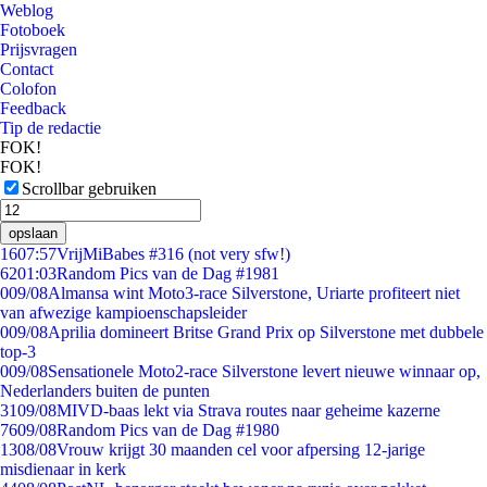
Weblog
Fotoboek
Prijsvragen
Contact
Colofon
Feedback
Tip de redactie
FOK!
FOK!
Scrollbar gebruiken
opslaan
16
07:57
VrijMiBabes #316 (not very sfw!)
62
01:03
Random Pics van de Dag #1981
0
09/08
Almansa wint Moto3-race Silverstone, Uriarte profiteert niet
van afwezige kampioenschapsleider
0
09/08
Aprilia domineert Britse Grand Prix op Silverstone met dubbele
top-3
0
09/08
Sensationele Moto2-race Silverstone levert nieuwe winnaar op,
Nederlanders buiten de punten
31
09/08
MIVD-baas lekt via Strava routes naar geheime kazerne
76
09/08
Random Pics van de Dag #1980
13
08/08
Vrouw krijgt 30 maanden cel voor afpersing 12-jarige
misdienaar in kerk