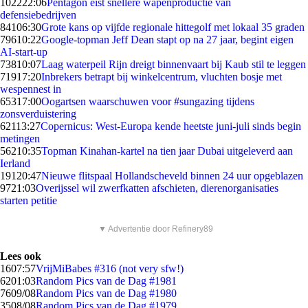
1022
22:06
Pentagon eist snellere wapenproductie van
defensiebedrijven
841
06:30
Grote kans op vijfde regionale hittegolf met lokaal 35 graden
796
10:22
Google-topman Jeff Dean stapt op na 27 jaar, begint eigen
AI-start-up
738
10:07
Laag waterpeil Rijn dreigt binnenvaart bij Kaub stil te leggen
719
17:20
Inbrekers betrapt bij winkelcentrum, vluchten bosje met
wespennest in
653
17:00
Oogartsen waarschuwen voor #sungazing tijdens
zonsverduistering
621
13:27
Copernicus: West-Europa kende heetste juni-juli sinds begin
metingen
562
10:35
Topman Kinahan-kartel na tien jaar Dubai uitgeleverd aan
Ierland
191
20:47
Nieuwe flitspaal Hollandscheveld binnen 24 uur opgeblazen
97
21:03
Overijssel wil zwerfkatten afschieten, dierenorganisaties
starten petitie
▼ Advertentie door Refinery89
Lees ook
16
07:57
VrijMiBabes #316 (not very sfw!)
62
01:03
Random Pics van de Dag #1981
76
09/08
Random Pics van de Dag #1980
35
08/08
Random Pics van de Dag #1979