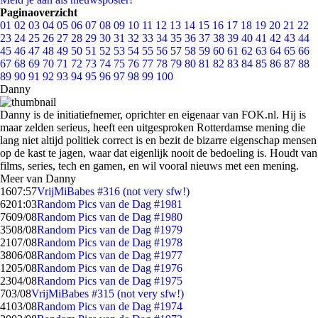
Paginaoverzicht
01
02
03
04
05
06
07
08
09
10
11
12
13
14
15
16
17
18
19
20
21
22
23
24
25
26
27
28
29
30
31
32
33
34
35
36
37
38
39
40
41
42
43
44
45
46
47
48
49
50
51
52
53
54
55
56
57
58
59
60
61
62
63
64
65
66
67
68
69
70
71
72
73
74
75
76
77
78
79
80
81
82
83
84
85
86
87
88
89
90
91
92
93
94
95
96
97
98
99
100
Danny
Danny is de initiatiefnemer, oprichter en eigenaar van FOK.nl. Hij is
maar zelden serieus, heeft een uitgesproken Rotterdamse mening die
lang niet altijd politiek correct is en bezit de bizarre eigenschap mensen
op de kast te jagen, waar dat eigenlijk nooit de bedoeling is. Houdt van
films, series, tech en gamen, en wil vooral nieuws met een mening.
Meer van Danny
16
07:57
VrijMiBabes #316 (not very sfw!)
62
01:03
Random Pics van de Dag #1981
76
09/08
Random Pics van de Dag #1980
35
08/08
Random Pics van de Dag #1979
21
07/08
Random Pics van de Dag #1978
38
06/08
Random Pics van de Dag #1977
12
05/08
Random Pics van de Dag #1976
23
04/08
Random Pics van de Dag #1975
7
03/08
VrijMiBabes #315 (not very sfw!)
41
03/08
Random Pics van de Dag #1974