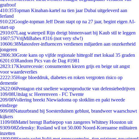
grafroof
4
10:35
Topman Kinahan-kartel na tien jaar Dubai uitgeleverd aan
Ierland
9
10:22
Google-topman Jeff Dean stapt op na 27 jaar, begint eigen AI-
start-up
29
10:07
Laag waterpeil Rijn dreigt binnenvaart bij Kaub stil te leggen
16
07:57
VrijMiBabes #316 (not very sfw!)
106
06:38
Manosfeer-influencers verdienen miljarden aan onzekerheid
jongeren
28
06:30
Grote kans op vijfde regionale hittegolf met lokaal 35 graden
62
01:03
Random Pics van de Dag #1981
28
23:17
Kleurrecessie: consumenten kiezen grijs en beige uit angst
voor waardeverlies
22
22:35
Hoge bloeddruk, diabetes en roken vergroten risico op
dementie
26
22:06
Pentagon eist snellere wapenproductie van defensiebedrijven
1
09/08
Uitslag sc Heerenveen - FC Twente
2
09/08
Vollering breekt Niewiadoma op slotklim en pakt tweede
eindzege
9
09/08
Natuurbrand bij Soesterduinen geblust, brandweer waarschuwt
kijkers
11
09/08
Mattel brengt Barbiepop van zangeres Whitney Houston uit
93
09/08
Zelensky: Rusland wil tot 50.000 Noord-Koreaanse militairen
inzetten
18
09/08
Spanje volgt Italië met grenscontroles, tien reizigers geweigerd