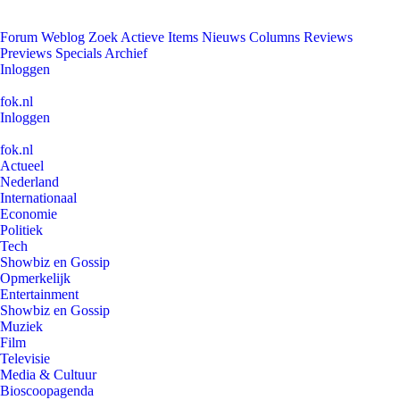
Forum
Weblog
Zoek
Actieve Items
Nieuws
Columns
Reviews
Previews
Specials
Archief
Inloggen
fok.nl
Inloggen
fok.nl
Actueel
Nederland
Internationaal
Economie
Politiek
Tech
Showbiz en Gossip
Opmerkelijk
Entertainment
Showbiz en Gossip
Muziek
Film
Televisie
Media & Cultuur
Bioscoopagenda