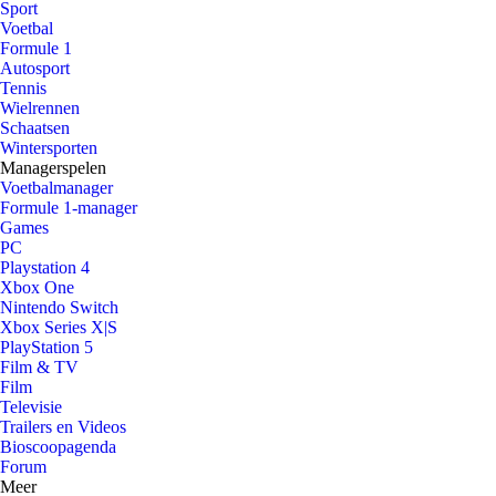
Sport
Voetbal
Formule 1
Autosport
Tennis
Wielrennen
Schaatsen
Wintersporten
Managerspelen
Voetbalmanager
Formule 1-manager
Games
PC
Playstation 4
Xbox One
Nintendo Switch
Xbox Series X|S
PlayStation 5
Film & TV
Film
Televisie
Trailers en Videos
Bioscoopagenda
Forum
Meer