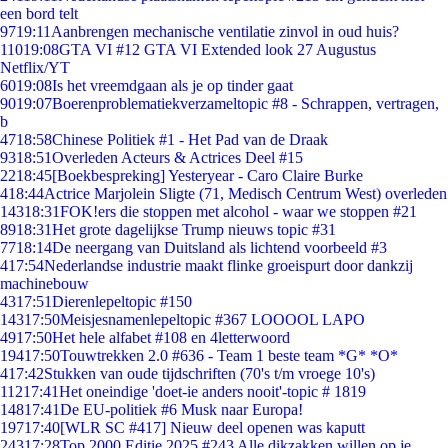
een bord telt
97
19:11
Aanbrengen mechanische ventilatie zinvol in oud huis?
110
19:08
GTA VI #12 GTA VI Extended look 27 Augustus
Netflix/YT
60
19:08
Is het vreemdgaan als je op tinder gaat
90
19:07
Boerenproblematiekverzameltopic #8 - Schrappen, vertragen,
b
47
18:58
Chinese Politiek #1 - Het Pad van de Draak
93
18:51
Overleden Acteurs & Actrices Deel #15
22
18:45
[Boekbespreking] Yesteryear - Caro Claire Burke
4
18:44
Actrice Marjolein Sligte (71, Medisch Centrum West) overleden
143
18:31
FOK!ers die stoppen met alcohol - waar we stoppen #21
89
18:31
Het grote dagelijkse Trump nieuws topic #31
77
18:14
De neergang van Duitsland als lichtend voorbeeld #3
4
17:54
Nederlandse industrie maakt flinke groeispurt door dankzij
machinebouw
43
17:51
Dierenlepeltopic #150
143
17:50
Meisjesnamenlepeltopic #367 LOOOOL LAPO
49
17:50
Het hele alfabet #108 en 4letterwoord
194
17:50
Touwtrekken 2.0 #636 - Team 1 beste team *G* *O*
4
17:42
Stukken van oude tijdschriften (70's t/m vroege 10's)
112
17:41
Het oneindige 'doet-ie anders nooit'-topic # 1819
148
17:41
De EU-politiek #6 Musk naar Europa!
197
17:40
[WLR SC #417] Nieuw deel openen was kaputt
243
17:28
Top 2000 Editie 2025 #243 Alle dikzakken willen op je