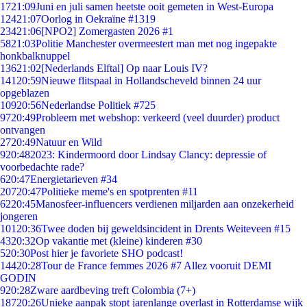
17
21:09
Juni en juli samen heetste ooit gemeten in West-Europa
124
21:07
Oorlog in Oekraïne #1319
234
21:06
[NPO2] Zomergasten 2026 #1
58
21:03
Politie Manchester overmeestert man met nog ingepakte
honkbalknuppel
136
21:02
[Nederlands Elftal] Op naar Louis IV?
141
20:59
Nieuwe flitspaal in Hollandscheveld binnen 24 uur
opgeblazen
109
20:56
Nederlandse Politiek #725
97
20:49
Probleem met webshop: verkeerd (veel duurder) product
ontvangen
27
20:49
Natuur en Wild
9
20:48
2023: Kindermoord door Lindsay Clancy: depressie of
voorbedachte rade?
6
20:47
Energietarieven #34
207
20:47
Politieke meme's en spotprenten #11
62
20:45
Manosfeer-influencers verdienen miljarden aan onzekerheid
jongeren
101
20:36
Twee doden bij geweldsincident in Drents Weiteveen #15
43
20:32
Op vakantie met (kleine) kinderen #30
5
20:30
Post hier je favoriete SHO podcast!
144
20:28
Tour de France femmes 2026 #7 Allez vooruit DEMI
GODIN
9
20:28
Zware aardbeving treft Colombia (7+)
187
20:26
Unieke aanpak stopt jarenlange overlast in Rotterdamse wijk