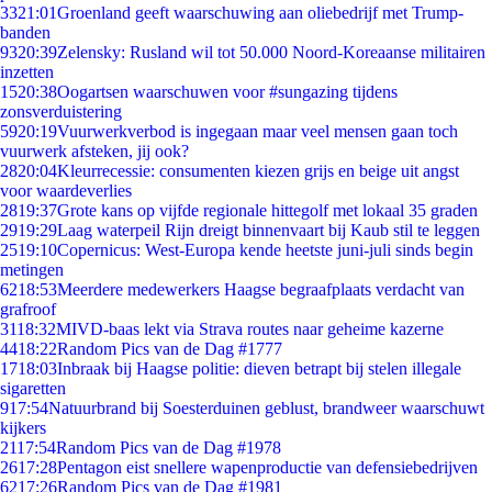
33
21:01
Groenland geeft waarschuwing aan oliebedrijf met Trump-
banden
93
20:39
Zelensky: Rusland wil tot 50.000 Noord-Koreaanse militairen
inzetten
15
20:38
Oogartsen waarschuwen voor #sungazing tijdens
zonsverduistering
59
20:19
Vuurwerkverbod is ingegaan maar veel mensen gaan toch
vuurwerk afsteken, jij ook?
28
20:04
Kleurrecessie: consumenten kiezen grijs en beige uit angst
voor waardeverlies
28
19:37
Grote kans op vijfde regionale hittegolf met lokaal 35 graden
29
19:29
Laag waterpeil Rijn dreigt binnenvaart bij Kaub stil te leggen
25
19:10
Copernicus: West-Europa kende heetste juni-juli sinds begin
metingen
62
18:53
Meerdere medewerkers Haagse begraafplaats verdacht van
grafroof
31
18:32
MIVD-baas lekt via Strava routes naar geheime kazerne
44
18:22
Random Pics van de Dag #1777
17
18:03
Inbraak bij Haagse politie: dieven betrapt bij stelen illegale
sigaretten
9
17:54
Natuurbrand bij Soesterduinen geblust, brandweer waarschuwt
kijkers
21
17:54
Random Pics van de Dag #1978
26
17:28
Pentagon eist snellere wapenproductie van defensiebedrijven
62
17:26
Random Pics van de Dag #1981