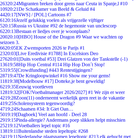
263
20:24
Migranten breken door grens naar Ceuta in Spanje,l #10
109
20:21
De Schatkamer van Beeld & Geluid #4
44
20:17
[NWS] / [POL] Cartoons #7
61
20:16
Jezelf gelukkig voelen als vrijgezelle vijftiger
5
20:15
Russia vs Ukraine #92 de hegemonie van unclescorp
62
20:13
Bestaan er liedjes over je woonplaats?
200
20:10
[HBO] House of the Dragon #9 Waar we wachten op
seizoen 3.
66
20:05
EK Zwemsporten 2026 te Parijs #1
23
20:03
[Live Eredivisie #1788] In Excelsiors Deo
276
20:01
[Duits voetbal #53] Drei Glatzen von der Tankstelle (-1)
136
19:58
Hip Hop Central #114 Hip Hop Don´t Stop!
53
19:55
[Crowdfunding] #443 Rentestijgingen?
287
19:47
De Kringloopwinkel #16 Show me your gems!
118
19:38
[Modelbouw #17] Dotteke,je bent geweldig!
62
19:35
Eeuwig voortleven
128
19:32
[FOK!Voetbalmanager 2026/2027] #1 We zijn er weer
42
19:28
Zoon(11) onderneemt werkelijk geen reet in de vakantie
4
19:25
Scholensysteem tegenwoordig?
47
19:24
Schaatsen #34: It Giet Oan…
50
19:19
[Dagboek] Veel aan hoofd - Deel 28
29
19:15
Pinda-allergie? Andermans poep slikken helpt misschien
252
19:12
Voetballers lepel topic #16
138
19:11
Buitenlandse steden lepeltopic #268
241
19:11
Nederlandse plaatsnamen lepeltopic #213 elk gehucht met