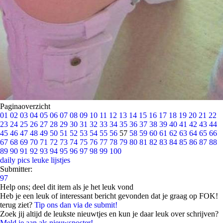
Paginaoverzicht
01
02
03
04
05
06
07
08
09
10
11
12
13
14
15
16
17
18
19
20
21
22
23
24
25
26
27
28
29
30
31
32
33
34
35
36
37
38
39
40
41
42
43
44
45
46
47
48
49
50
51
52
53
54
55
56
57
58
59
60
61
62
63
64
65
66
67
68
69
70
71
72
73
74
75
76
77
78
79
80
81
82
83
84
85
86
87
88
89
90
91
92
93
94
95
96
97
98
99
100
daily pics
leuke lijstjes
Submitter:
97
Help ons; deel dit item als je het leuk vond
Heb je een leuk of interessant bericht gevonden dat je graag op FOK!
terug ziet?
Tip ons dan via de submit!
Zoek jij altijd de leukste nieuwtjes en kun je daar leuk over schrijven?
Meld je aan als nieuwsposter!