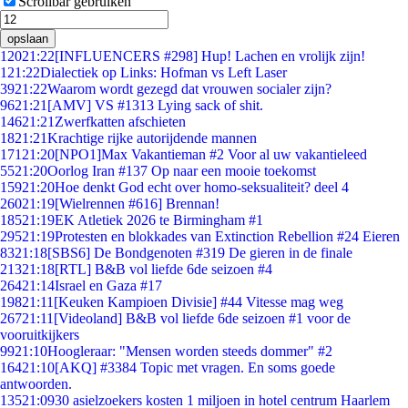
Scrollbar gebruiken
opslaan
120
21:22
[INFLUENCERS #298] Hup! Lachen en vrolijk zijn!
1
21:22
Dialectiek op Links: Hofman vs Left Laser
39
21:22
Waarom wordt gezegd dat vrouwen socialer zijn?
96
21:21
[AMV] VS #1313 Lying sack of shit.
146
21:21
Zwerfkatten afschieten
18
21:21
Krachtige rijke autorijdende mannen
171
21:20
[NPO1]Max Vakantieman #2 Voor al uw vakantieleed
55
21:20
Oorlog Iran #137 Op naar een mooie toekomst
159
21:20
Hoe denkt God echt over homo-seksualiteit? deel 4
260
21:19
[Wielrennen #616] Brennan!
185
21:19
EK Atletiek 2026 te Birmingham #1
295
21:19
Protesten en blokkades van Extinction Rebellion #24 Eieren
83
21:18
[SBS6] De Bondgenoten #319 De gieren in de finale
213
21:18
[RTL] B&B vol liefde 6de seizoen #4
264
21:14
Israel en Gaza #17
198
21:11
[Keuken Kampioen Divisie] #44 Vitesse mag weg
267
21:11
[Videoland] B&B vol liefde 6de seizoen #1 voor de
vooruitkijkers
99
21:10
Hoogleraar: "Mensen worden steeds dommer" #2
164
21:10
[AKQ] #3384 Topic met vragen. En soms goede
antwoorden.
135
21:09
30 asielzoekers kosten 1 miljoen in hotel centrum Haarlem