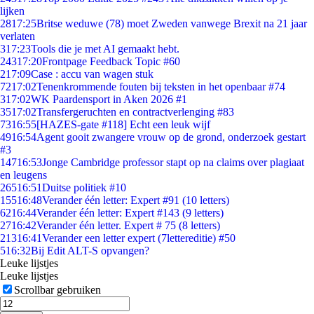
lijken
28
17:25
Britse weduwe (78) moet Zweden vanwege Brexit na 21 jaar
verlaten
3
17:23
Tools die je met AI gemaakt hebt.
243
17:20
Frontpage Feedback Topic #60
2
17:09
Case : accu van wagen stuk
72
17:02
Tenenkrommende fouten bij teksten in het openbaar #74
3
17:02
WK Paardensport in Aken 2026 #1
35
17:02
Transfergeruchten en contractverlenging #83
73
16:55
[HAZES-gate #118] Echt een leuk wijf
49
16:54
Agent gooit zwangere vrouw op de grond, onderzoek gestart
#3
147
16:53
Jonge Cambridge professor stapt op na claims over plagiaat
en leugens
265
16:51
Duitse politiek #10
155
16:48
Verander één letter: Expert #91 (10 letters)
62
16:44
Verander één letter: Expert #143 (9 letters)
27
16:42
Verander één letter. Expert # 75 (8 letters)
213
16:41
Verander een letter expert (7lettereditie) #50
5
16:32
Bij Edit ALT-S opvangen?
Leuke lijstjes
Leuke lijstjes
Scrollbar gebruiken