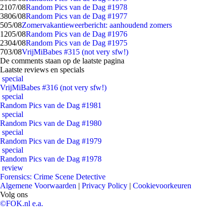
21
07/08
Random Pics van de Dag #1978
38
06/08
Random Pics van de Dag #1977
5
05/08
Zomervakantieweerbericht: aanhoudend zomers
12
05/08
Random Pics van de Dag #1976
23
04/08
Random Pics van de Dag #1975
7
03/08
VrijMiBabes #315 (not very sfw!)
De comments staan op de laatste pagina
Laatste reviews en specials
special
VrijMiBabes #316 (not very sfw!)
special
Random Pics van de Dag #1981
special
Random Pics van de Dag #1980
special
Random Pics van de Dag #1979
special
Random Pics van de Dag #1978
review
Forensics: Crime Scene Detective
Algemene Voorwaarden
|
Privacy Policy
|
Cookievoorkeuren
Volg ons
©FOK.nl e.a.