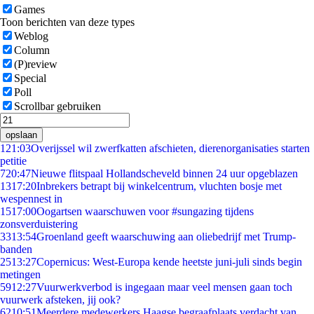
Games
Toon berichten van deze types
Weblog
Column
(P)review
Special
Poll
Scrollbar gebruiken
opslaan
1
21:03
Overijssel wil zwerfkatten afschieten, dierenorganisaties starten
petitie
7
20:47
Nieuwe flitspaal Hollandscheveld binnen 24 uur opgeblazen
13
17:20
Inbrekers betrapt bij winkelcentrum, vluchten bosje met
wespennest in
15
17:00
Oogartsen waarschuwen voor #sungazing tijdens
zonsverduistering
33
13:54
Groenland geeft waarschuwing aan oliebedrijf met Trump-
banden
25
13:27
Copernicus: West-Europa kende heetste juni-juli sinds begin
metingen
59
12:27
Vuurwerkverbod is ingegaan maar veel mensen gaan toch
vuurwerk afsteken, jij ook?
62
10:51
Meerdere medewerkers Haagse begraafplaats verdacht van