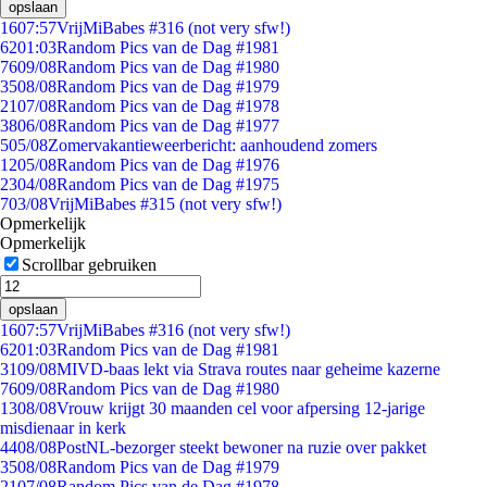
opslaan
16
07:57
VrijMiBabes #316 (not very sfw!)
62
01:03
Random Pics van de Dag #1981
76
09/08
Random Pics van de Dag #1980
35
08/08
Random Pics van de Dag #1979
21
07/08
Random Pics van de Dag #1978
38
06/08
Random Pics van de Dag #1977
5
05/08
Zomervakantieweerbericht: aanhoudend zomers
12
05/08
Random Pics van de Dag #1976
23
04/08
Random Pics van de Dag #1975
7
03/08
VrijMiBabes #315 (not very sfw!)
Opmerkelijk
Opmerkelijk
Scrollbar gebruiken
opslaan
16
07:57
VrijMiBabes #316 (not very sfw!)
62
01:03
Random Pics van de Dag #1981
31
09/08
MIVD-baas lekt via Strava routes naar geheime kazerne
76
09/08
Random Pics van de Dag #1980
13
08/08
Vrouw krijgt 30 maanden cel voor afpersing 12-jarige
misdienaar in kerk
44
08/08
PostNL-bezorger steekt bewoner na ruzie over pakket
35
08/08
Random Pics van de Dag #1979
21
07/08
Random Pics van de Dag #1978