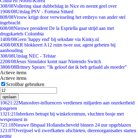
China en Noord-Korea
3
08/08
Vollering slaat dubbelslag in Nice en neemt geel over
19
08/08
Uitslag PSV - Fortuna Sittard
8
08/08
Vrouw krijgt door verwisseling het embryo van ander stel
ingebracht
6
08/08
Nieuwe president De la Espriella gaat strijd aan met
drugskartels Colombia
14
08/08
Geen 'happy end' bij seksdate via Kinky.nl
43
08/08
XR blokkeert A12 ruim twee uur, agent gebeten bij
aanhouding
3
08/08
Uitslag NEC - Telstar
22
08/08
Jesus Simulator komt naar Nintendo Switch
38
08/08
Britney Spears: "Ik geloof dat ik heb gefaald als moeder"
Actieve items
Actieve items
Scrollbar gebruiken
opslaan
106
21:22
Manosfeer-influencers verdienen miljarden aan onzekerheid
jongeren
13
21:21
Inbrekers betrapt bij winkelcentrum, vluchten bosje met
wespennest in
7
21:18
Nieuwe flitspaal Hollandscheveld binnen 24 uur opgeblazen
1
21:07
Overijssel wil zwerfkatten afschieten, dierenorganisaties starten
petitie