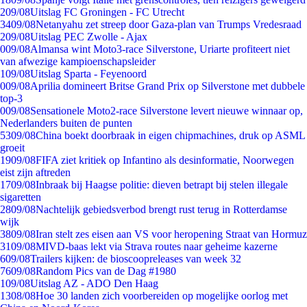
2
09/08
Uitslag FC Groningen - FC Utrecht
34
09/08
Netanyahu zet streep door Gaza-plan van Trumps Vredesraad
2
09/08
Uitslag PEC Zwolle - Ajax
0
09/08
Almansa wint Moto3-race Silverstone, Uriarte profiteert niet
van afwezige kampioenschapsleider
1
09/08
Uitslag Sparta - Feyenoord
0
09/08
Aprilia domineert Britse Grand Prix op Silverstone met dubbele
top-3
0
09/08
Sensationele Moto2-race Silverstone levert nieuwe winnaar op,
Nederlanders buiten de punten
53
09/08
China boekt doorbraak in eigen chipmachines, druk op ASML
groeit
19
09/08
FIFA ziet kritiek op Infantino als desinformatie, Noorwegen
eist zijn aftreden
17
09/08
Inbraak bij Haagse politie: dieven betrapt bij stelen illegale
sigaretten
28
09/08
Nachtelijk gebiedsverbod brengt rust terug in Rotterdamse
wijk
38
09/08
Iran stelt zes eisen aan VS voor heropening Straat van Hormuz
31
09/08
MIVD-baas lekt via Strava routes naar geheime kazerne
6
09/08
Trailers kijken: de bioscoopreleases van week 32
76
09/08
Random Pics van de Dag #1980
1
09/08
Uitslag AZ - ADO Den Haag
13
08/08
Hoe 30 landen zich voorbereiden op mogelijke oorlog met