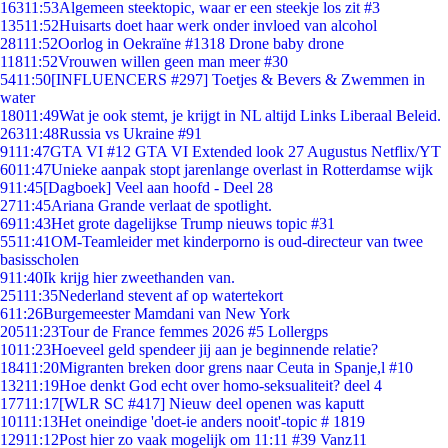
163
11:53
Algemeen steektopic, waar er een steekje los zit #3
135
11:52
Huisarts doet haar werk onder invloed van alcohol
281
11:52
Oorlog in Oekraïne #1318 Drone baby drone
118
11:52
Vrouwen willen geen man meer #30
54
11:50
[INFLUENCERS #297] Toetjes & Bevers & Zwemmen in
water
180
11:49
Wat je ook stemt, je krijgt in NL altijd Links Liberaal Beleid.
263
11:48
Russia vs Ukraine #91
91
11:47
GTA VI #12 GTA VI Extended look 27 Augustus Netflix/YT
60
11:47
Unieke aanpak stopt jarenlange overlast in Rotterdamse wijk
9
11:45
[Dagboek] Veel aan hoofd - Deel 28
27
11:45
Ariana Grande verlaat de spotlight.
69
11:43
Het grote dagelijkse Trump nieuws topic #31
55
11:41
OM-Teamleider met kinderporno is oud-directeur van twee
basisscholen
9
11:40
Ik krijg hier zweethanden van.
251
11:35
Nederland stevent af op watertekort
6
11:26
Burgemeester Mamdani van New York
205
11:23
Tour de France femmes 2026 #5 Lollergps
10
11:23
Hoeveel geld spendeer jij aan je beginnende relatie?
184
11:20
Migranten breken door grens naar Ceuta in Spanje,l #10
132
11:19
Hoe denkt God echt over homo-seksualiteit? deel 4
177
11:17
[WLR SC #417] Nieuw deel openen was kaputt
101
11:13
Het oneindige 'doet-ie anders nooit'-topic # 1819
129
11:12
Post hier zo vaak mogelijk om 11:11 #39 Vanz11