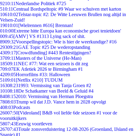
92
10:11
Nederlandse Politiek #725
5
10:11
Centraal Bordspeltopic #9 Waar we schuiven met karton
106
10:02
Telstar-topic #2: De Witte Leeuwen Brullen nog altijd in
Velsen-Zuid!
190
10:01
[Wielrennen #616] Brennan!
0
10:00
Extreme hitte Europa kan economische groei tenietdoen'
0
09:45
[AMV] VS #1313 Lying sack of shit.
89
09:32
Voorspellingstopic: Wie is hier de weerkundige? #16
293
09:21
GAE Topic #25 De wederopstanding
43
09:17
[Crowdfunding] #443 Rentestijgingen?
37
09:11
Masters of the Universe (He-Man)
185
09:11
NEC #77: Wat een seizoen is dit zeg
7
09:07
EK Atletiek 2026 te Birmingham #1
42
09:05
Horrorfilms #33: Halloween
51
09:01
[Netflix #210] TUDUM
163
08:23
1993: Vermissing van Tanja Groen #2
101
08:18
De Schatkamer van Beeld & Geluid #4
84
08:15
2010: Vermissing van Herman Ploegstra
78
08:03
Trump wil dat J.D. Vance hem in 2028 opvolgt
4
08:03
Podcasts
260
07:50
[Videoland] B&B vol liefde 6de seizoen #1 voor de
vooruitkijkers
58
07:43
Eeuwig voortleven
267
07:43
Totale zonsverduistering 12-08-2026 (Groenland, IJsland en
Spanje) #1