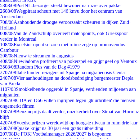
53
08/08
PostNL-bezorger steekt bewoner na ruzie over pakket
26
08/08
Wegpiraat scheurt met 146 km/u door het centrum van
Amsterdam
7
08/08
Aanhoudende droogte veroorzaakt scheuren in dijken Zuid-
Holland
0
08/08
Van de Zandschulp overleeft matchpoints, ook Griekspoor
verder in Montreal
1
08/08
Excelsior opent seizoen met ruime zege op promovendus
Cambuur
2
08/08
Nieuw te streamen in augustus
4
08/08
Niewiadoma profiteert van pokerspel en grijpt geel op Ventoux
35
08/08
Random Pics van de Dag #1979
27
07/08
Italië hindert reizigers uit Spanje na migratiecrisis Ceuta
24
07/08
Vier aanhoudingen na doodsbedreiging burgemeester Depla
van Breda
11
07/08
Smokkelbende opgerold in Spanje, verdienden miljoenen aan
migranten
39
07/08
CDA en D66 willen ingrijpen tegen 'gluurbrillen' die mensen
ongemerkt filmen
13
07/08
Benzineprijs daalt verder, onzekerheid over Straat van Hormuz
blijft
42
07/08
Voedselprijzen wereldwijd op hoogste niveau in ruim drie jaar
23
07/08
Quake krijgt na 30 jaar een gratis uitbreiding
2
07/08
De FOK!Voetbalmanager 2026/2027 is begonnen