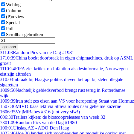
Weblog
Column
(P)review
Special
Poll
Scrollbar gebruiken
opslaan
3
11:03
Random Pics van de Dag #1981
17
10:39
China boekt doorbraak in eigen chipmachines, druk op ASML
groeit
11
10:24
FIFA ziet kritiek op Infantino als desinformatie, Noorwegen
eist zijn aftreden
3
10:03
Inbraak bij Haagse politie: dieven betrapt bij stelen illegale
sigaretten
10
09:50
Nachtelijk gebiedsverbod brengt rust terug in Rotterdamse
wijk
10
09:39
Iran stelt zes eisen aan VS voor heropening Straat van Hormuz
15
07:36
MIVD-baas lekt via Strava routes naar geheime kazerne
16
06:35
VrijMiBabes #316 (not very sfw!)
6
06:30
Trailers kijken: de bioscoopreleases van week 32
73
01:09
Random Pics van de Dag #1980
1
00:01
Uitslag AZ - ADO Den Haag
10
23:46
Hoe 30 landen zich voorbereiden op mogelijke oorlog met