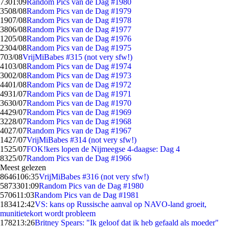
73
01:09
Random Pics van de Dag #1980
35
08/08
Random Pics van de Dag #1979
19
07/08
Random Pics van de Dag #1978
38
06/08
Random Pics van de Dag #1977
12
05/08
Random Pics van de Dag #1976
23
04/08
Random Pics van de Dag #1975
7
03/08
VrijMiBabes #315 (not very sfw!)
41
03/08
Random Pics van de Dag #1974
30
02/08
Random Pics van de Dag #1973
44
01/08
Random Pics van de Dag #1972
49
31/07
Random Pics van de Dag #1971
36
30/07
Random Pics van de Dag #1970
44
29/07
Random Pics van de Dag #1969
32
28/07
Random Pics van de Dag #1968
40
27/07
Random Pics van de Dag #1967
14
27/07
VrijMiBabes #314 (not very sfw!)
15
25/07
FOK!kers lopen de Nijmeegse 4-daagse: Dag 4
83
25/07
Random Pics van de Dag #1966
Meest gelezen
86461
06:35
VrijMiBabes #316 (not very sfw!)
58733
01:09
Random Pics van de Dag #1980
5706
11:03
Random Pics van de Dag #1981
1834
12:42
VS: kans op Russische aanval op NAVO-land groeit,
munitietekort wordt probleem
1782
13:26
Britney Spears: "Ik geloof dat ik heb gefaald als moeder"