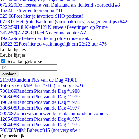
67
23:29
De neergang van Duitsland als lichtend voorbeeld #3
153
23:17
Sterren toen en nu #11
3
23:08
Post hier je favoriete SHO podcast!
67
23:01
Het grote Baktopic (voor bakfoto's, -vragen en -tips) #42
72
22:59
[Lil Kleine#12] Nieuwe afleveringen op Prime
34
22:59
[AZ#98] Heel Nederland achter AZ
19
22:29
de beheerder die mij oh zo moe maakt.
185
22:22
Post hier zo vaak mogelijk om 22:22 uur #76
Leuke lijstjes
Leuke lijstjes
Scrollbar gebruiken
opslaan
2
11:03
Random Pics van de Dag #1981
16
06:35
VrijMiBabes #316 (not very sfw!)
73
01:09
Random Pics van de Dag #1980
35
08/08
Random Pics van de Dag #1979
19
07/08
Random Pics van de Dag #1978
38
06/08
Random Pics van de Dag #1977
5
05/08
Zomervakantieweerbericht: aanhoudend zomers
12
05/08
Random Pics van de Dag #1976
23
04/08
Random Pics van de Dag #1975
7
03/08
VrijMiBabes #315 (not very sfw!)
Opmerkelijk