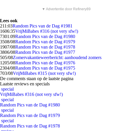
▼ Advertentie door Refinery89
Lees ook
2
11:03
Random Pics van de Dag #1981
16
06:35
VrijMiBabes #316 (not very sfw!)
73
01:09
Random Pics van de Dag #1980
35
08/08
Random Pics van de Dag #1979
19
07/08
Random Pics van de Dag #1978
38
06/08
Random Pics van de Dag #1977
5
05/08
Zomervakantieweerbericht: aanhoudend zomers
12
05/08
Random Pics van de Dag #1976
23
04/08
Random Pics van de Dag #1975
7
03/08
VrijMiBabes #315 (not very sfw!)
De comments staan op de laatste pagina
Laatste reviews en specials
special
VrijMiBabes #316 (not very sfw!)
special
Random Pics van de Dag #1980
special
Random Pics van de Dag #1979
special
Random Pics van de Dag #1978