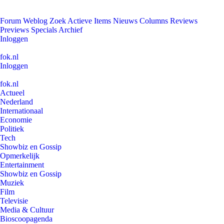
Forum
Weblog
Zoek
Actieve Items
Nieuws
Columns
Reviews
Previews
Specials
Archief
Inloggen
fok.nl
Inloggen
fok.nl
Actueel
Nederland
Internationaal
Economie
Politiek
Tech
Showbiz en Gossip
Opmerkelijk
Entertainment
Showbiz en Gossip
Muziek
Film
Televisie
Media & Cultuur
Bioscoopagenda