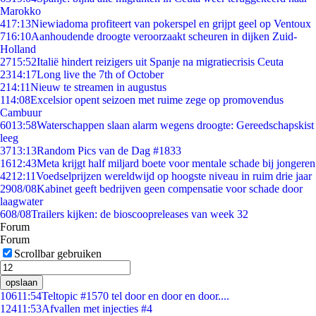
Marokko
4
17:13
Niewiadoma profiteert van pokerspel en grijpt geel op Ventoux
7
16:10
Aanhoudende droogte veroorzaakt scheuren in dijken Zuid-
Holland
27
15:52
Italië hindert reizigers uit Spanje na migratiecrisis Ceuta
23
14:17
Long live the 7th of October
2
14:11
Nieuw te streamen in augustus
1
14:08
Excelsior opent seizoen met ruime zege op promovendus
Cambuur
60
13:58
Waterschappen slaan alarm wegens droogte: Gereedschapskist
leeg
37
13:13
Random Pics van de Dag #1833
16
12:43
Meta krijgt half miljard boete voor mentale schade bij jongeren
42
12:11
Voedselprijzen wereldwijd op hoogste niveau in ruim drie jaar
29
08/08
Kabinet geeft bedrijven geen compensatie voor schade door
laagwater
6
08/08
Trailers kijken: de bioscoopreleases van week 32
Forum
Forum
Scrollbar gebruiken
opslaan
106
11:54
Teltopic #1570 tel door en door en door....
124
11:53
Afvallen met injecties #4