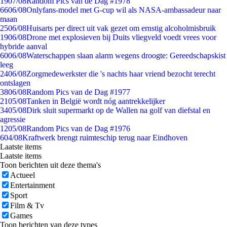
19
07/08
Random Pics van de Dag #1978
66
06/08
Onlyfans-model met G-cup wil als NASA-ambassadeur naar
maan
25
06/08
Huisarts per direct uit vak gezet om ernstig alcoholmisbruik
19
06/08
Drone met explosieven bij Duits vliegveld voedt vrees voor
hybride aanval
60
06/08
Waterschappen slaan alarm wegens droogte: Gereedschapskist
leeg
24
06/08
Zorgmedewerkster die 's nachts haar vriend bezocht terecht
ontslagen
38
06/08
Random Pics van de Dag #1977
21
05/08
Tanken in België wordt nóg aantrekkelijker
34
05/08
Dirk sluit supermarkt op de Wallen na golf van diefstal en
agressie
12
05/08
Random Pics van de Dag #1976
6
04/08
Kraftwerk brengt ruimteschip terug naar Eindhoven
Laatste items
Laatste items
Toon berichten uit deze thema's
Actueel
Entertainment
Sport
Film & Tv
Games
Toon berichten van deze types