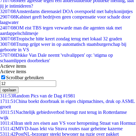
71
07/08
Meer agressie tegen een andersluidende politieke mening, laat
jij je intimideren?
32
07/08
Amsterdams dierenasiel DOA overspoeld met babykonijntjes
29
07/08
Kabinet geeft bedrijven geen compensatie voor schade door
laagwater
24
07/08
OM eist TBS tegen verwarde man die agenten stak met
aardappelschilmesje
30
07/08
Tropische hitte keert zondag terug met lokaal 32 graden
30
07/08
Trump grijpt weer in op automatisch staatsburgerschap bij
geboorte in VS
57
07/08
Dikke Van Dale neemt 'vulvalippen' op: 'stigma op
schaamlippen doorbreken'
Actieve items
Actieve items
Scrollbar gebruiken
opslaan
3
11:53
Random Pics van de Dag #1981
17
11:51
China boekt doorbraak in eigen chipmachines, druk op ASML
groeit
10
11:51
Nachtelijk gebiedsverbod brengt rust terug in Rotterdamse
wijk
10
11:43
Iran stelt zes eisen aan VS voor heropening Straat van Hormuz
15
11:42
MIVD-baas lekt via Strava routes naar geheime kazerne
53
11:42
PostNL-bezorger steekt bewoner na ruzie over pakket