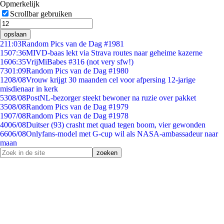
Opmerkelijk
Scrollbar gebruiken
opslaan
2
11:03
Random Pics van de Dag #1981
15
07:36
MIVD-baas lekt via Strava routes naar geheime kazerne
16
06:35
VrijMiBabes #316 (not very sfw!)
73
01:09
Random Pics van de Dag #1980
12
08/08
Vrouw krijgt 30 maanden cel voor afpersing 12-jarige
misdienaar in kerk
53
08/08
PostNL-bezorger steekt bewoner na ruzie over pakket
35
08/08
Random Pics van de Dag #1979
19
07/08
Random Pics van de Dag #1978
40
06/08
Duitser (93) crasht met quad tegen boom, vier gewonden
66
06/08
Onlyfans-model met G-cup wil als NASA-ambassadeur naar
maan