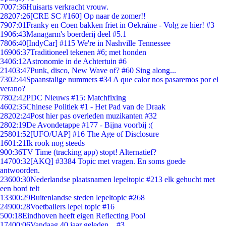
70
07:36
Huisarts verkracht vrouw.
282
07:26
[CRE SC #160] Op naar de zomer!!
79
07:01
Franky en Coen bakken friet in Oekraïne - Volg ze hier! #3
19
06:43
Managarm's boerderij deel #5.1
78
06:40
[IndyCar] #115 We're in Nashville Tennessee
169
06:37
Traditioneel tekenen #6; met honden
34
06:12
Astronomie in de Achtertuin #6
214
03:47
Punk, disco, New Wave of? #60 Sing along...
73
02:44
Spaanstalige nummers #34 A que calor nos pasaremos por el
verano?
78
02:42
PDC Nieuws #15: Matchfixing
46
02:35
Chinese Politiek #1 - Het Pad van de Draak
282
02:24
Post hier pas overleden muzikanten #32
28
02:19
De Avondetappe #177 - Bijna voorbij :(
258
01:52
[UFO/UAP] #16 The Age of Disclosure
16
01:21
Ik rook nog steeds
9
00:36
TV Time (tracking app) stopt! Alternatief?
147
00:32
[AKQ] #3384 Topic met vragen. En soms goede
antwoorden.
236
00:30
Nederlandse plaatsnamen lepeltopic #213 elk gehucht met
een bord telt
133
00:29
Buitenlandse steden lepeltopic #268
249
00:28
Voetballers lepel topic #16
5
00:18
Eindhoven heeft eigen Reflecting Pool
174
00:06
Vandaag 40 jaar geleden... #3