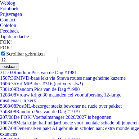
Weblog
Fotoboek
Prijsvragen
Contact
Colofon
Feedback
Tip de redactie
FOK!
FOK!
Scrollbar gebruiken
opslaan
3
11:03
Random Pics van de Dag #1981
15
07:36
MIVD-baas lekt via Strava routes naar geheime kazerne
16
06:35
VrijMiBabes #316 (not very sfw!)
73
01:09
Random Pics van de Dag #1980
12
08/08
Vrouw krijgt 30 maanden cel voor afpersing 12-jarige
misdienaar in kerk
53
08/08
PostNL-bezorger steekt bewoner na ruzie over pakket
35
08/08
Random Pics van de Dag #1979
2
07/08
De FOK!Voetbalmanager 2026/2027 is begonnen
16
07/08
Meta krijgt half miljard boete voor mentale schade bij jongeren
20
07/08
Denemarken pakt AI-gebruik in scholen aan: extra mondelinge
examens