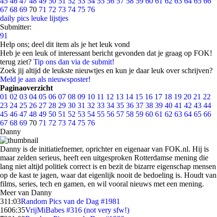
45
46
47
48
49
50
51
52
53
54
55
56
57
58
59
60
61
62
63
64
65
66
67
68
69
70
71
72
73
74
75
76
daily pics
leuke lijstjes
Submitter:
91
Help ons; deel dit item als je het leuk vond
Heb je een leuk of interessant bericht gevonden dat je graag op FOK!
terug ziet?
Tip ons dan via de submit!
Zoek jij altijd de leukste nieuwtjes en kun je daar leuk over schrijven?
Meld je aan als nieuwsposter!
Paginaoverzicht
01
02
03
04
05
06
07
08
09
10
11
12
13
14
15
16
17
18
19
20
21
22
23
24
25
26
27
28
29
30
31
32
33
34
35
36
37
38
39
40
41
42
43
44
45
46
47
48
49
50
51
52
53
54
55
56
57
58
59
60
61
62
63
64
65
66
67
68
69
70
71
72
73
74
75
76
Danny
Danny is de initiatiefnemer, oprichter en eigenaar van FOK.nl. Hij is
maar zelden serieus, heeft een uitgesproken Rotterdamse mening die
lang niet altijd politiek correct is en bezit de bizarre eigenschap mensen
op de kast te jagen, waar dat eigenlijk nooit de bedoeling is. Houdt van
films, series, tech en gamen, en wil vooral nieuws met een mening.
Meer van Danny
3
11:03
Random Pics van de Dag #1981
16
06:35
VrijMiBabes #316 (not very sfw!)