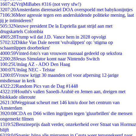
16
07:42
VrijMiBabes #316 (not very sfw!)
32
07:20
Amsterdams dierenasiel DOA overspoeld met babykonijntjes
71
06:36
Meer agressie tegen een andersluidende politieke mening, laat
jij je intimideren?
5
05:32
Nieuwe president De la Espriella gaat strijd aan met
drugskartels Colombia
49
05:28
Trump wil dat J.D. Vance hem in 2028 opvolgt
57
02:32
Dikke Van Dale neemt 'vulvalippen' op: 'stigma op
schaamlippen doorbreken'
40
00:59
Vinted-foto's van vrouwen massaal gedeeld op seksfora
22
00:28
Jesus Simulator komt naar Nintendo Switch
1
00:25
Uitslag AZ - ADO Den Haag
3
00:07
Uitslag NEC - Telstar
12
00:05
Vrouw krijgt 30 maanden cel voor afpersing 12-jarige
misdienaar in kerk
43
22:22
Random Pics van de Dag #1448
43
22:19
Houthi's vallen Saoedi-Arabië en Jemen aan, dreigen met
blokkade olieroute
26
21:30
Wegpiraat scheurt met 146 km/u door het centrum van
Amsterdam
39
20:08
CDA en D66 willen ingrijpen tegen 'gluurbrillen' die mensen
ongemerkt filmen
13
19:52
Benzineprijs daalt verder, onzekerheid over Straat van Hormuz
blijft
63
19:04
Spanje: bijna alle migranten in Ceuta weer teruggekeerd naar