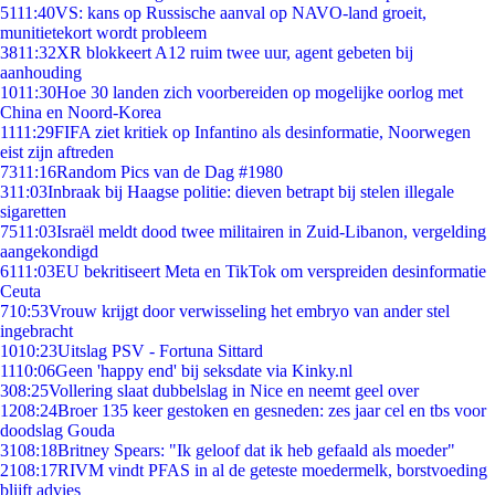
51
11:40
VS: kans op Russische aanval op NAVO-land groeit,
munitietekort wordt probleem
38
11:32
XR blokkeert A12 ruim twee uur, agent gebeten bij
aanhouding
10
11:30
Hoe 30 landen zich voorbereiden op mogelijke oorlog met
China en Noord-Korea
11
11:29
FIFA ziet kritiek op Infantino als desinformatie, Noorwegen
eist zijn aftreden
73
11:16
Random Pics van de Dag #1980
3
11:03
Inbraak bij Haagse politie: dieven betrapt bij stelen illegale
sigaretten
75
11:03
Israël meldt dood twee militairen in Zuid-Libanon, vergelding
aangekondigd
61
11:03
EU bekritiseert Meta en TikTok om verspreiden desinformatie
Ceuta
7
10:53
Vrouw krijgt door verwisseling het embryo van ander stel
ingebracht
10
10:23
Uitslag PSV - Fortuna Sittard
11
10:06
Geen 'happy end' bij seksdate via Kinky.nl
3
08:25
Vollering slaat dubbelslag in Nice en neemt geel over
12
08:24
Broer 135 keer gestoken en gesneden: zes jaar cel en tbs voor
doodslag Gouda
31
08:18
Britney Spears: "Ik geloof dat ik heb gefaald als moeder"
21
08:17
RIVM vindt PFAS in al de geteste moedermelk, borstvoeding
blijft advies