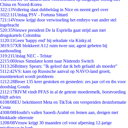
China en Noord-Korea
3
22:13
Vollering slaat dubbelslag in Nice en neemt geel over
10
22:11
Uitslag PSV - Fortuna Sittard
7
21:14
Vrouw krijgt door verwisseling het embryo van ander stel
ingebracht
5
20:35
Nieuwe president De la Espriella gaat strijd aan met
drugskartels Colombia
11
20:11
Geen 'happy end' bij seksdate via Kinky.nl
38
19:57
XR blokkeert A12 ruim twee uur, agent gebeten bij
aanhouding
3
19:21
Uitslag NEC - Telstar
22
15:00
Jesus Simulator komt naar Nintendo Switch
31
13:26
Britney Spears: "Ik geloof dat ik heb gefaald als moeder"
51
12:42
VS: kans op Russische aanval op NAVO-land groeit,
munitietekort wordt probleem
12
12:28
Broer 135 keer gestoken en gesneden: zes jaar cel en tbs voor
doodslag Gouda
21
12:17
RIVM vindt PFAS in al de geteste moedermelk, borstvoeding
blijft advies
61
08/08
EU bekritiseert Meta en TikTok om verspreiden desinformatie
Ceuta
43
08/08
Houthi's vallen Saoedi-Arabië en Jemen aan, dreigen met
blokkade olieroute
12
08/08
Vrouw krijgt 30 maanden cel voor afpersing 12-jarige
misdienaar in kerk