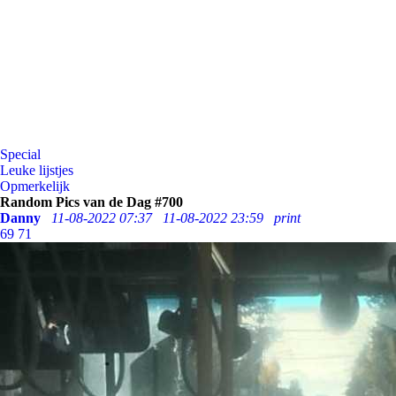
Special
Leuke lijstjes
Opmerkelijk
Random Pics van de Dag #700
Danny
11-08-2022 07:37
11-08-2022 23:59
print
69
71