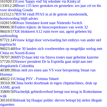
1619
20:11
Geen 'happy end' bij seksdate via Kinky.nl
1330
12:28
Broer 135 keer gestoken en gesneden: zes jaar cel en tbs
voor doodslag Gouda
1115
12:17
RIVM vindt PFAS in al de geteste moedermelk,
borstvoeding blijft advies
1028
15:00
Jesus Simulator komt naar Nintendo Switch
990
06:30
Trailers kijken: de bioscoopreleases van week 32
984
19:57
XR blokkeert A12 ruim twee uur, agent gebeten bij
aanhouding
977
21:14
Vrouw krijgt door verwisseling het embryo van ander stel
ingebracht
960
23:46
Hoe 30 landen zich voorbereiden op mogelijke oorlog met
China en Noord-Korea
787
07:36
MIVD-baas lekt via Strava routes naar geheime kazerne
577
20:35
Nieuwe president De la Espriella gaat strijd aan met
drugskartels Colombia
403
09:39
Iran stelt zes eisen aan VS voor heropening Straat van
Hormuz
400
22:11
Uitslag PSV - Fortuna Sittard
393
10:39
China boekt doorbraak in eigen chipmachines, druk op
ASML groeit
358
09:50
Nachtelijk gebiedsverbod brengt rust terug in Rotterdamse
wijk
301
10:03
Inbraak bij Haagse politie: dieven betrapt bij stelen illegale
sigaretten