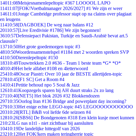
140
11:08
Meisjesnamenlepeltopic #367 LOOOOL LAPO
114
11:07
[FOK!Voetbalmanager 2026/2027] #1 We zijn er weer
146
11:01
Jonge Cambridge professor stapt op na claims over plagiaat
en leugens
114
10:58
[DAGBOEK] De weg naar balans #12
201
10:57
[Live Eredivisie #1786] We zijn begonnen!
36
10:57
Defensiepact Pakistan, Turkije en Saudi-Arabië bevat art.5
clausule?
137
10:50
Het grote goedemorgen topic #3
48
10:50
Woordensamenstelspel #1184 met 2 woorden spreken SVP
41
10:50
Dierenlepeltopic #150
183
10:49
Touwtrekken 2.0 #636 - Team 1 beste team *G* *O*
40
10:49
Het hele alfabet #108 en 4letterwoord
254
10:48
Oscar Piastri: Over 10 jaar de BESTE allertijden-topic
278
10:45
[F1 SC] Get a Room #4
14
10:41
Petitie behoud npo 5 Soul & Jazz
126
10:41
Koopzegels sparen bij AH duurt straks 2x zo lang
271
10:40
[NET5] Het blok 2026 #32 Blokkendozen
297
10:35
Oorlog Iran #136 Bridge and powerplant day incoming?
279
10:33
Het enige echte LEGO-topic #45 LEGOOOOOOOOOOO
203
10:28
[RTL] B&B vol liefde 6de seizoen #4
128
10:26
[SBS6] De Bondgenoten #318 Een klein kusje moet kunnen
2
10:23
LG nas n1t1 - niet zichtbaar bij aansluiten
104
10:19
De landelijke hittegolf van 2026
232
10:12
Het FOK!kers maken teringherrie topic