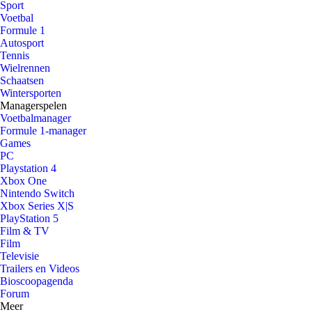
Sport
Voetbal
Formule 1
Autosport
Tennis
Wielrennen
Schaatsen
Wintersporten
Managerspelen
Voetbalmanager
Formule 1-manager
Games
PC
Playstation 4
Xbox One
Nintendo Switch
Xbox Series X|S
PlayStation 5
Film & TV
Film
Televisie
Trailers en Videos
Bioscoopagenda
Forum
Meer