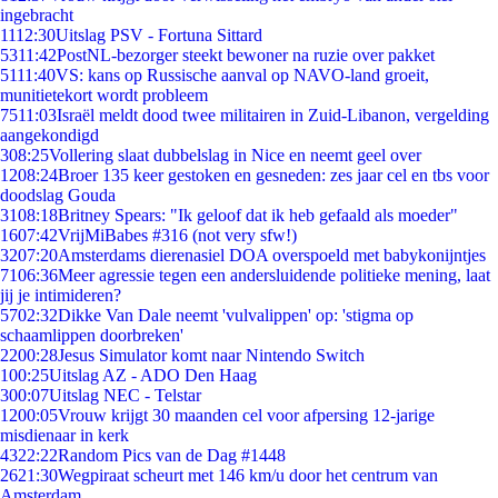
ingebracht
11
12:30
Uitslag PSV - Fortuna Sittard
53
11:42
PostNL-bezorger steekt bewoner na ruzie over pakket
51
11:40
VS: kans op Russische aanval op NAVO-land groeit,
munitietekort wordt probleem
75
11:03
Israël meldt dood twee militairen in Zuid-Libanon, vergelding
aangekondigd
3
08:25
Vollering slaat dubbelslag in Nice en neemt geel over
12
08:24
Broer 135 keer gestoken en gesneden: zes jaar cel en tbs voor
doodslag Gouda
31
08:18
Britney Spears: "Ik geloof dat ik heb gefaald als moeder"
16
07:42
VrijMiBabes #316 (not very sfw!)
32
07:20
Amsterdams dierenasiel DOA overspoeld met babykonijntjes
71
06:36
Meer agressie tegen een andersluidende politieke mening, laat
jij je intimideren?
57
02:32
Dikke Van Dale neemt 'vulvalippen' op: 'stigma op
schaamlippen doorbreken'
22
00:28
Jesus Simulator komt naar Nintendo Switch
1
00:25
Uitslag AZ - ADO Den Haag
3
00:07
Uitslag NEC - Telstar
12
00:05
Vrouw krijgt 30 maanden cel voor afpersing 12-jarige
misdienaar in kerk
43
22:22
Random Pics van de Dag #1448
26
21:30
Wegpiraat scheurt met 146 km/u door het centrum van
Amsterdam