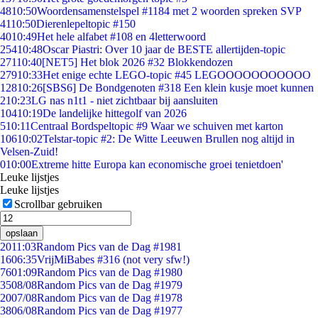
48
10:50
Woordensamenstelspel #1184 met 2 woorden spreken SVP
41
10:50
Dierenlepeltopic #150
40
10:49
Het hele alfabet #108 en 4letterwoord
254
10:48
Oscar Piastri: Over 10 jaar de BESTE allertijden-topic
271
10:40
[NET5] Het blok 2026 #32 Blokkendozen
279
10:33
Het enige echte LEGO-topic #45 LEGOOOOOOOOOOO
128
10:26
[SBS6] De Bondgenoten #318 Een klein kusje moet kunnen
2
10:23
LG nas n1t1 - niet zichtbaar bij aansluiten
104
10:19
De landelijke hittegolf van 2026
5
10:11
Centraal Bordspeltopic #9 Waar we schuiven met karton
106
10:02
Telstar-topic #2: De Witte Leeuwen Brullen nog altijd in
Velsen-Zuid!
0
10:00
Extreme hitte Europa kan economische groei tenietdoen'
Leuke lijstjes
Leuke lijstjes
Scrollbar gebruiken
opslaan
20
11:03
Random Pics van de Dag #1981
16
06:35
VrijMiBabes #316 (not very sfw!)
76
01:09
Random Pics van de Dag #1980
35
08/08
Random Pics van de Dag #1979
20
07/08
Random Pics van de Dag #1978
38
06/08
Random Pics van de Dag #1977