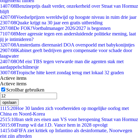
ongemerkt filmen
14
07/08
Benzineprijs daalt verder, onzekerheid over Straat van Hormuz
blijft
42
07/08
Voedselprijzen wereldwijd op hoogste niveau in ruim drie jaar
23
07/08
Quake krijgt na 30 jaar een gratis uitbreiding
2
07/08
De FOK!Voetbalmanager 2026/2027 is begonnen
71
07/08
Meer agressie tegen een andersluidende politieke mening, laat
jij je intimideren?
32
07/08
Amsterdams dierenasiel DOA overspoeld met babykonijntjes
29
07/08
Kabinet geeft bedrijven geen compensatie voor schade door
laagwater
24
07/08
OM eist TBS tegen verwarde man die agenten stak met
aardappelschilmesje
30
07/08
Tropische hitte keert zondag terug met lokaal 32 graden
Actieve items
Actieve items
Scrollbar gebruiken
opslaan
11
15:20
Hoe 30 landen zich voorbereiden op mogelijke oorlog met
China en Noord-Korea
25
15:10
Iran stelt zes eisen aan VS voor heropening Straat van Hormuz
50
15:08
Trump wil dat J.D. Vance hem in 2028 opvolgt
14
15:04
FIFA ziet kritiek op Infantino als desinformatie, Noorwegen
eist zijn aftreden