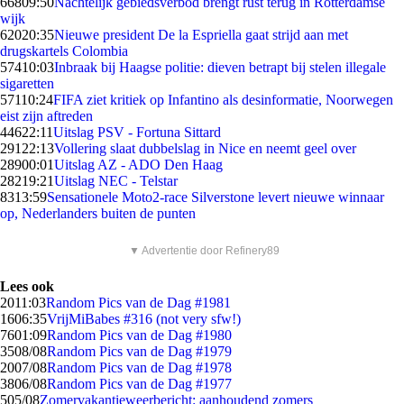
668
09:50
Nachtelijk gebiedsverbod brengt rust terug in Rotterdamse
wijk
620
20:35
Nieuwe president De la Espriella gaat strijd aan met
drugskartels Colombia
574
10:03
Inbraak bij Haagse politie: dieven betrapt bij stelen illegale
sigaretten
571
10:24
FIFA ziet kritiek op Infantino als desinformatie, Noorwegen
eist zijn aftreden
446
22:11
Uitslag PSV - Fortuna Sittard
291
22:13
Vollering slaat dubbelslag in Nice en neemt geel over
289
00:01
Uitslag AZ - ADO Den Haag
282
19:21
Uitslag NEC - Telstar
83
13:59
Sensationele Moto2-race Silverstone levert nieuwe winnaar
op, Nederlanders buiten de punten
▼ Advertentie door Refinery89
Lees ook
20
11:03
Random Pics van de Dag #1981
16
06:35
VrijMiBabes #316 (not very sfw!)
76
01:09
Random Pics van de Dag #1980
35
08/08
Random Pics van de Dag #1979
20
07/08
Random Pics van de Dag #1978
38
06/08
Random Pics van de Dag #1977
5
05/08
Zomervakantieweerbericht: aanhoudend zomers