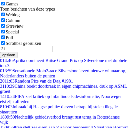
Games
Toon berichten van deze types
Weblog
Column
(P)review
Special
Poll
Scrollbar gebruiken
opslaan
0
14:46
Aprilia domineert Britse Grand Prix op Silverstone met dubbele
top-3
0
13:59
Sensationele Moto2-race Silverstone levert nieuwe winnaar op,
Nederlanders buiten de punten
20
11:03
Random Pics van de Dag #1981
31
10:39
China boekt doorbraak in eigen chipmachines, druk op ASML
groeit
14
10:24
FIFA ziet kritiek op Infantino als desinformatie, Noorwegen
eist zijn aftreden
8
10:03
Inbraak bij Haagse politie: dieven betrapt bij stelen illegale
sigaretten
18
09:50
Nachtelijk gebiedsverbod brengt rust terug in Rotterdamse
wijk
25
09:39
Iran stelt zes eisen aan VS voor heropening Straat van Hormuz