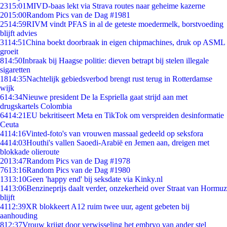
23
15:01
MIVD-baas lekt via Strava routes naar geheime kazerne
20
15:00
Random Pics van de Dag #1981
25
14:59
RIVM vindt PFAS in al de geteste moedermelk, borstvoeding
blijft advies
31
14:51
China boekt doorbraak in eigen chipmachines, druk op ASML
groeit
8
14:50
Inbraak bij Haagse politie: dieven betrapt bij stelen illegale
sigaretten
18
14:35
Nachtelijk gebiedsverbod brengt rust terug in Rotterdamse
wijk
6
14:34
Nieuwe president De la Espriella gaat strijd aan met
drugskartels Colombia
64
14:21
EU bekritiseert Meta en TikTok om verspreiden desinformatie
Ceuta
41
14:16
Vinted-foto's van vrouwen massaal gedeeld op seksfora
44
14:03
Houthi's vallen Saoedi-Arabië en Jemen aan, dreigen met
blokkade olieroute
20
13:47
Random Pics van de Dag #1978
76
13:16
Random Pics van de Dag #1980
13
13:10
Geen 'happy end' bij seksdate via Kinky.nl
14
13:06
Benzineprijs daalt verder, onzekerheid over Straat van Hormuz
blijft
41
12:39
XR blokkeert A12 ruim twee uur, agent gebeten bij
aanhouding
8
12:37
Vrouw krijgt door verwisseling het embryo van ander stel