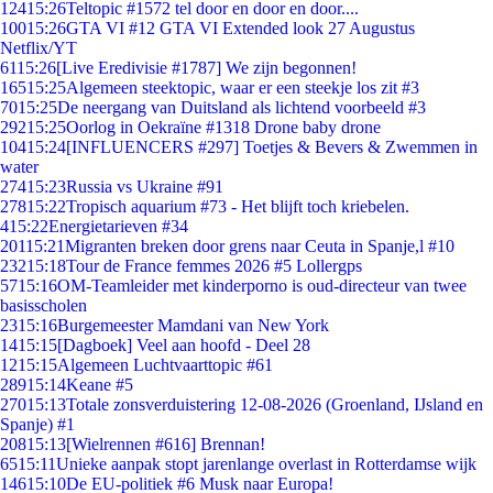
124
15:26
Teltopic #1572 tel door en door en door....
100
15:26
GTA VI #12 GTA VI Extended look 27 Augustus
Netflix/YT
61
15:26
[Live Eredivisie #1787] We zijn begonnen!
165
15:25
Algemeen steektopic, waar er een steekje los zit #3
70
15:25
De neergang van Duitsland als lichtend voorbeeld #3
292
15:25
Oorlog in Oekraïne #1318 Drone baby drone
104
15:24
[INFLUENCERS #297] Toetjes & Bevers & Zwemmen in
water
274
15:23
Russia vs Ukraine #91
278
15:22
Tropisch aquarium #73 - Het blijft toch kriebelen.
4
15:22
Energietarieven #34
201
15:21
Migranten breken door grens naar Ceuta in Spanje,l #10
232
15:18
Tour de France femmes 2026 #5 Lollergps
57
15:16
OM-Teamleider met kinderporno is oud-directeur van twee
basisscholen
23
15:16
Burgemeester Mamdani van New York
14
15:15
[Dagboek] Veel aan hoofd - Deel 28
12
15:15
Algemeen Luchtvaarttopic #61
289
15:14
Keane #5
270
15:13
Totale zonsverduistering 12-08-2026 (Groenland, IJsland en
Spanje) #1
208
15:13
[Wielrennen #616] Brennan!
65
15:11
Unieke aanpak stopt jarenlange overlast in Rotterdamse wijk
146
15:10
De EU-politiek #6 Musk naar Europa!