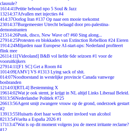
clausule?
16
14:41
Petitie behoud npo 5 Soul & Jazz
132
14:37
Afvallen met injecties #4
4
14:37
Oorlog Iran #137 Op naar een mooie toekomst
230
14:37
Burgemeester Utrecht belaagd door pro-palestina-
demonstranten
215
14:26
Punk, disco, New Wave of? #60 Sing along...
279
14:25
Protesten en blokkades van Extinction Rebellion #24 Eieren
19
14:24
Miljarden naar Europese AI-start-ups: Nederland profiteert
flink mee
261
14:11
[Videoland] B&B vol liefde 6de seizoen #1 voor de
vooruitkijkers
279
14:11
[F1 SC] Get a Room #4
10
14:09
[AMV] VS #1313 Lying sack of shit.
0
14:07
Noodtoestand in westelijke provincie Canada vanwege
bosbranden
12
14:03
[RTL4] Bestemming X
196
14:02
Wat je ook stemt, je krijgt in NL altijd Links Liberaal Beleid.
93
13:56
Nederlandse Politiek #725
266
13:56
Agent smijt zwangere vrouw op de grond, onderzoek gestart
#2
139
13:55
Huisarts doet haar werk onder invloed van alcohol
82
13:54
Vuelta a España 2026 #1
171
13:47
Wat is op dit moment volgens jou de meest irritante reclame?
#12