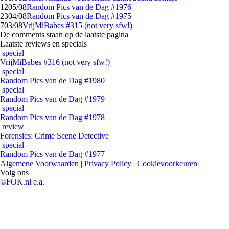
12
05/08
Random Pics van de Dag #1976
23
04/08
Random Pics van de Dag #1975
7
03/08
VrijMiBabes #315 (not very sfw!)
De comments staan op de laatste pagina
Laatste reviews en specials
special
VrijMiBabes #316 (not very sfw!)
special
Random Pics van de Dag #1980
special
Random Pics van de Dag #1979
special
Random Pics van de Dag #1978
review
Forensics: Crime Scene Detective
special
Random Pics van de Dag #1977
Algemene Voorwaarden
|
Privacy Policy
|
Cookievoorkeuren
Volg ons
©FOK.nl e.a.