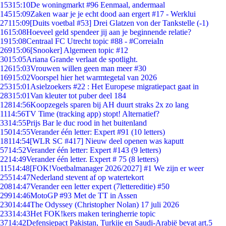
153
15:10
De woningmarkt #96 Eenmaal, andermaal
145
15:09
Zaken waar je je echt dood aan ergert #17 - Werklui
271
15:09
[Duits voetbal #53] Drei Glatzen von der Tankstelle (-1)
16
15:08
Hoeveel geld spendeer jij aan je beginnende relatie?
19
15:08
Centraal FC Utrecht topic #88 - #CorreiaIn
269
15:06
[Snooker] Algemeen topic #12
30
15:05
Ariana Grande verlaat de spotlight.
126
15:03
Vrouwen willen geen man meer #30
169
15:02
Voorspel hier het warmtegetal van 2026
253
15:01
Asielzoekers #22 : Het Europese migratiepact gaat in
283
15:01
Van kleuter tot puber deel 184
128
14:56
Koopzegels sparen bij AH duurt straks 2x zo lang
11
14:56
TV Time (tracking app) stopt! Alternatief?
33
14:55
Prijs Bar le duc rood in het buitenland
150
14:55
Verander één letter: Expert #91 (10 letters)
181
14:54
[WLR SC #417] Nieuw deel openen was kaputt
57
14:52
Verander één letter: Expert #143 (9 letters)
22
14:49
Verander één letter. Expert # 75 (8 letters)
115
14:48
[FOK!Voetbalmanager 2026/2027] #1 We zijn er weer
255
14:47
Nederland stevent af op watertekort
208
14:47
Verander een letter expert (7lettereditie) #50
299
14:46
MotoGP #93 Met de TT in Assen
230
14:44
The Odyssey (Christopher Nolan) 17 juli 2026
233
14:43
Het FOK!kers maken teringherrie topic
37
14:42
Defensiepact Pakistan, Turkije en Saudi-Arabië bevat art.5