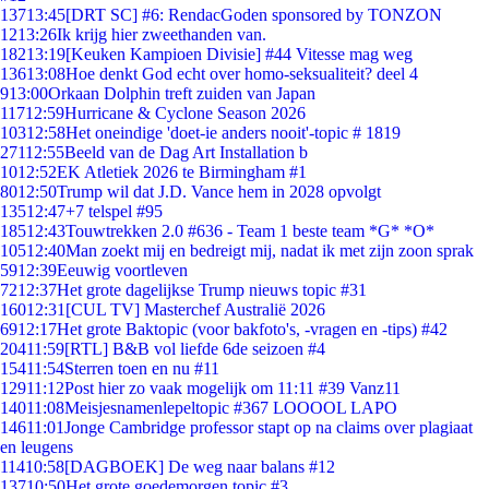
137
13:45
[DRT SC] #6: RendacGoden sponsored by TONZON
12
13:26
Ik krijg hier zweethanden van.
182
13:19
[Keuken Kampioen Divisie] #44 Vitesse mag weg
136
13:08
Hoe denkt God echt over homo-seksualiteit? deel 4
9
13:00
Orkaan Dolphin treft zuiden van Japan
117
12:59
Hurricane & Cyclone Season 2026
103
12:58
Het oneindige 'doet-ie anders nooit'-topic # 1819
271
12:55
Beeld van de Dag Art Installation b
10
12:52
EK Atletiek 2026 te Birmingham #1
80
12:50
Trump wil dat J.D. Vance hem in 2028 opvolgt
135
12:47
+7 telspel #95
185
12:43
Touwtrekken 2.0 #636 - Team 1 beste team *G* *O*
105
12:40
Man zoekt mij en bedreigt mij, nadat ik met zijn zoon sprak
59
12:39
Eeuwig voortleven
72
12:37
Het grote dagelijkse Trump nieuws topic #31
160
12:31
[CUL TV] Masterchef Australië 2026
69
12:17
Het grote Baktopic (voor bakfoto's, -vragen en -tips) #42
204
11:59
[RTL] B&B vol liefde 6de seizoen #4
154
11:54
Sterren toen en nu #11
129
11:12
Post hier zo vaak mogelijk om 11:11 #39 Vanz11
140
11:08
Meisjesnamenlepeltopic #367 LOOOOL LAPO
146
11:01
Jonge Cambridge professor stapt op na claims over plagiaat
en leugens
114
10:58
[DAGBOEK] De weg naar balans #12
137
10:50
Het grote goedemorgen topic #3