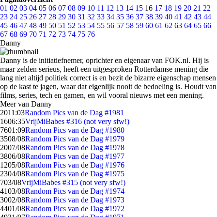
01
02
03
04
05
06
07
08
09
10
11
12
13
14
15
16
17
18
19
20
21
22
23
24
25
26
27
28
29
30
31
32
33
34
35
36
37
38
39
40
41
42
43
44
45
46
47
48
49
50
51
52
53
54
55
56
57
58
59
60
61
62
63
64
65
66
67
68
69
70
71
72
73
74
75
76
Danny
Danny is de initiatiefnemer, oprichter en eigenaar van FOK.nl. Hij is
maar zelden serieus, heeft een uitgesproken Rotterdamse mening die
lang niet altijd politiek correct is en bezit de bizarre eigenschap mensen
op de kast te jagen, waar dat eigenlijk nooit de bedoeling is. Houdt van
films, series, tech en gamen, en wil vooral nieuws met een mening.
Meer van Danny
20
11:03
Random Pics van de Dag #1981
16
06:35
VrijMiBabes #316 (not very sfw!)
76
01:09
Random Pics van de Dag #1980
35
08/08
Random Pics van de Dag #1979
20
07/08
Random Pics van de Dag #1978
38
06/08
Random Pics van de Dag #1977
12
05/08
Random Pics van de Dag #1976
23
04/08
Random Pics van de Dag #1975
7
03/08
VrijMiBabes #315 (not very sfw!)
41
03/08
Random Pics van de Dag #1974
30
02/08
Random Pics van de Dag #1973
44
01/08
Random Pics van de Dag #1972