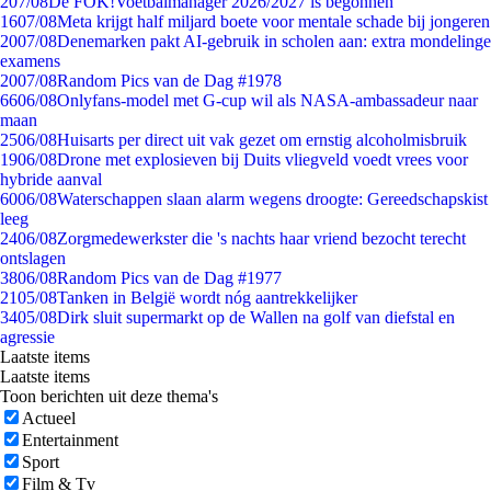
2
07/08
De FOK!Voetbalmanager 2026/2027 is begonnen
16
07/08
Meta krijgt half miljard boete voor mentale schade bij jongeren
20
07/08
Denemarken pakt AI-gebruik in scholen aan: extra mondelinge
examens
20
07/08
Random Pics van de Dag #1978
66
06/08
Onlyfans-model met G-cup wil als NASA-ambassadeur naar
maan
25
06/08
Huisarts per direct uit vak gezet om ernstig alcoholmisbruik
19
06/08
Drone met explosieven bij Duits vliegveld voedt vrees voor
hybride aanval
60
06/08
Waterschappen slaan alarm wegens droogte: Gereedschapskist
leeg
24
06/08
Zorgmedewerkster die 's nachts haar vriend bezocht terecht
ontslagen
38
06/08
Random Pics van de Dag #1977
21
05/08
Tanken in België wordt nóg aantrekkelijker
34
05/08
Dirk sluit supermarkt op de Wallen na golf van diefstal en
agressie
Laatste items
Laatste items
Toon berichten uit deze thema's
Actueel
Entertainment
Sport
Film & Tv