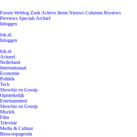
Forum
Weblog
Zoek
Actieve Items
Nieuws
Columns
Reviews
Previews
Specials
Archief
Inloggen
fok.nl
Inloggen
fok.nl
Actueel
Nederland
Internationaal
Economie
Politiek
Tech
Showbiz en Gossip
Opmerkelijk
Entertainment
Showbiz en Gossip
Muziek
Film
Televisie
Media & Cultuur
Bioscoopagenda