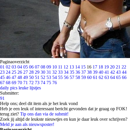
Paginaoverzicht
01
02
03
04
05
06
07
08
09
10
11
12
13
14
15
16
17
18
19
20
21
22
23
24
25
26
27
28
29
30
31
32
33
34
35
36
37
38
39
40
41
42
43
44
45
46
47
48
49
50
51
52
53
54
55
56
57
58
59
60
61
62
63
64
65
66
67
68
69
70
71
72
73
74
75
76
daily pics
leuke lijstjes
Submitter:
91
Help ons; deel dit item als je het leuk vond
Heb je een leuk of interessant bericht gevonden dat je graag op FOK!
terug ziet?
Tip ons dan via de submit!
Zoek jij altijd de leukste nieuwtjes en kun je daar leuk over schrijven?
Meld je aan als nieuwsposter!
Paginaoverzicht