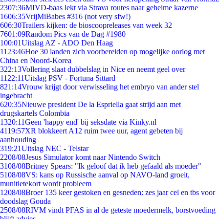
23
07:36
MIVD-baas lekt via Strava routes naar geheime kazerne
16
06:35
VrijMiBabes #316 (not very sfw!)
6
06:30
Trailers kijken: de bioscoopreleases van week 32
76
01:09
Random Pics van de Dag #1980
1
00:01
Uitslag AZ - ADO Den Haag
11
23:46
Hoe 30 landen zich voorbereiden op mogelijke oorlog met
China en Noord-Korea
3
22:13
Vollering slaat dubbelslag in Nice en neemt geel over
11
22:11
Uitslag PSV - Fortuna Sittard
8
21:14
Vrouw krijgt door verwisseling het embryo van ander stel
ingebracht
6
20:35
Nieuwe president De la Espriella gaat strijd aan met
drugskartels Colombia
13
20:11
Geen 'happy end' bij seksdate via Kinky.nl
41
19:57
XR blokkeert A12 ruim twee uur, agent gebeten bij
aanhouding
3
19:21
Uitslag NEC - Telstar
22
08/08
Jesus Simulator komt naar Nintendo Switch
31
08/08
Britney Spears: "Ik geloof dat ik heb gefaald als moeder"
51
08/08
VS: kans op Russische aanval op NAVO-land groeit,
munitietekort wordt probleem
12
08/08
Broer 135 keer gestoken en gesneden: zes jaar cel en tbs voor
doodslag Gouda
25
08/08
RIVM vindt PFAS in al de geteste moedermelk, borstvoeding
blijft advies