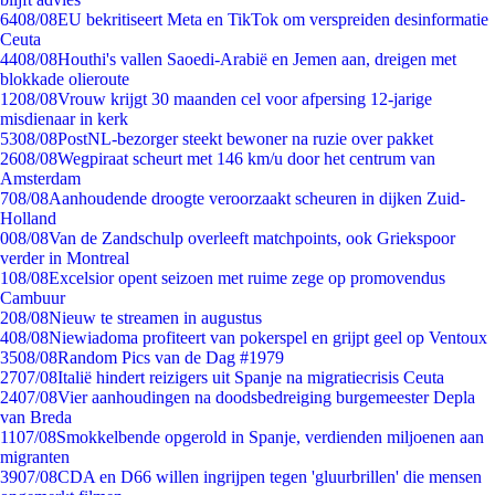
64
08/08
EU bekritiseert Meta en TikTok om verspreiden desinformatie
Ceuta
44
08/08
Houthi's vallen Saoedi-Arabië en Jemen aan, dreigen met
blokkade olieroute
12
08/08
Vrouw krijgt 30 maanden cel voor afpersing 12-jarige
misdienaar in kerk
53
08/08
PostNL-bezorger steekt bewoner na ruzie over pakket
26
08/08
Wegpiraat scheurt met 146 km/u door het centrum van
Amsterdam
7
08/08
Aanhoudende droogte veroorzaakt scheuren in dijken Zuid-
Holland
0
08/08
Van de Zandschulp overleeft matchpoints, ook Griekspoor
verder in Montreal
1
08/08
Excelsior opent seizoen met ruime zege op promovendus
Cambuur
2
08/08
Nieuw te streamen in augustus
4
08/08
Niewiadoma profiteert van pokerspel en grijpt geel op Ventoux
35
08/08
Random Pics van de Dag #1979
27
07/08
Italië hindert reizigers uit Spanje na migratiecrisis Ceuta
24
07/08
Vier aanhoudingen na doodsbedreiging burgemeester Depla
van Breda
11
07/08
Smokkelbende opgerold in Spanje, verdienden miljoenen aan
migranten
39
07/08
CDA en D66 willen ingrijpen tegen 'gluurbrillen' die mensen