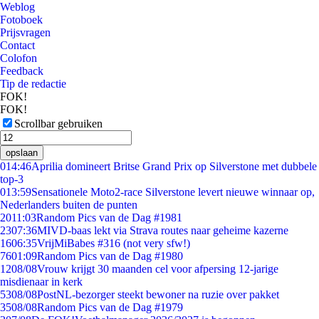
Weblog
Fotoboek
Prijsvragen
Contact
Colofon
Feedback
Tip de redactie
FOK!
FOK!
Scrollbar gebruiken
opslaan
0
14:46
Aprilia domineert Britse Grand Prix op Silverstone met dubbele
top-3
0
13:59
Sensationele Moto2-race Silverstone levert nieuwe winnaar op,
Nederlanders buiten de punten
20
11:03
Random Pics van de Dag #1981
23
07:36
MIVD-baas lekt via Strava routes naar geheime kazerne
16
06:35
VrijMiBabes #316 (not very sfw!)
76
01:09
Random Pics van de Dag #1980
12
08/08
Vrouw krijgt 30 maanden cel voor afpersing 12-jarige
misdienaar in kerk
53
08/08
PostNL-bezorger steekt bewoner na ruzie over pakket
35
08/08
Random Pics van de Dag #1979