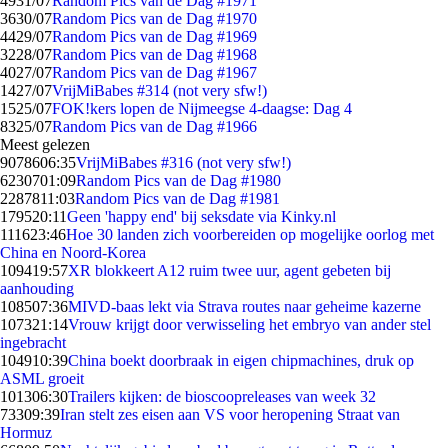
49
31/07
Random Pics van de Dag #1971
36
30/07
Random Pics van de Dag #1970
44
29/07
Random Pics van de Dag #1969
32
28/07
Random Pics van de Dag #1968
40
27/07
Random Pics van de Dag #1967
14
27/07
VrijMiBabes #314 (not very sfw!)
15
25/07
FOK!kers lopen de Nijmeegse 4-daagse: Dag 4
83
25/07
Random Pics van de Dag #1966
Meest gelezen
90786
06:35
VrijMiBabes #316 (not very sfw!)
62307
01:09
Random Pics van de Dag #1980
22878
11:03
Random Pics van de Dag #1981
1795
20:11
Geen 'happy end' bij seksdate via Kinky.nl
1116
23:46
Hoe 30 landen zich voorbereiden op mogelijke oorlog met
China en Noord-Korea
1094
19:57
XR blokkeert A12 ruim twee uur, agent gebeten bij
aanhouding
1085
07:36
MIVD-baas lekt via Strava routes naar geheime kazerne
1073
21:14
Vrouw krijgt door verwisseling het embryo van ander stel
ingebracht
1049
10:39
China boekt doorbraak in eigen chipmachines, druk op
ASML groeit
1013
06:30
Trailers kijken: de bioscoopreleases van week 32
733
09:39
Iran stelt zes eisen aan VS voor heropening Straat van
Hormuz