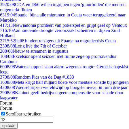
39
20:08
CDA en D66 willen ingrijpen tegen 'gluurbrillen' die mensen
ongemerkt filmen
63
19:04
Spanje: bijna alle migranten in Ceuta weer teruggekeerd naar
Marokko
4
17:13
Niewiadoma profiteert van pokerspel en grijpt geel op Ventoux
7
16:10
Aanhoudende droogte veroorzaakt scheuren in dijken Zuid-
Holland
27
15:52
Italië hindert reizigers uit Spanje na migratiecrisis Ceuta
23
08/08
Long live the 7th of October
2
08/08
Nieuw te streamen in augustus
1
08/08
Excelsior opent seizoen met ruime zege op promovendus
Cambuur
60
08/08
Waterschappen slaan alarm wegens droogte: Gereedschapskist
leeg
37
08/08
Random Pics van de Dag #1833
16
08/08
Meta krijgt half miljard boete voor mentale schade bij jongeren
42
08/08
Voedselprijzen wereldwijd op hoogste niveau in ruim drie jaar
29
08/08
Kabinet geeft bedrijven geen compensatie voor schade door
laagwater
Forum
Forum
Scrollbar gebruiken
opslaan