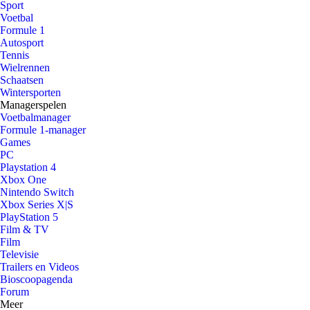
Sport
Voetbal
Formule 1
Autosport
Tennis
Wielrennen
Schaatsen
Wintersporten
Managerspelen
Voetbalmanager
Formule 1-manager
Games
PC
Playstation 4
Xbox One
Nintendo Switch
Xbox Series X|S
PlayStation 5
Film & TV
Film
Televisie
Trailers en Videos
Bioscoopagenda
Forum
Meer