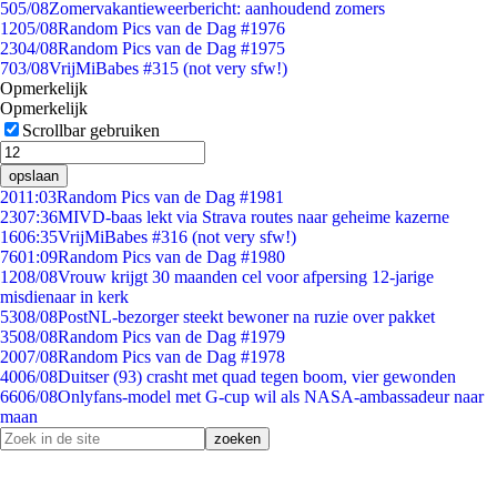
5
05/08
Zomervakantieweerbericht: aanhoudend zomers
12
05/08
Random Pics van de Dag #1976
23
04/08
Random Pics van de Dag #1975
7
03/08
VrijMiBabes #315 (not very sfw!)
Opmerkelijk
Opmerkelijk
Scrollbar gebruiken
opslaan
20
11:03
Random Pics van de Dag #1981
23
07:36
MIVD-baas lekt via Strava routes naar geheime kazerne
16
06:35
VrijMiBabes #316 (not very sfw!)
76
01:09
Random Pics van de Dag #1980
12
08/08
Vrouw krijgt 30 maanden cel voor afpersing 12-jarige
misdienaar in kerk
53
08/08
PostNL-bezorger steekt bewoner na ruzie over pakket
35
08/08
Random Pics van de Dag #1979
20
07/08
Random Pics van de Dag #1978
40
06/08
Duitser (93) crasht met quad tegen boom, vier gewonden
66
06/08
Onlyfans-model met G-cup wil als NASA-ambassadeur naar
maan