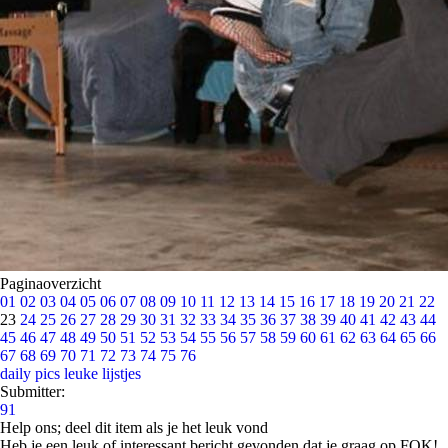
Paginaoverzicht
01
02
03
04
05
06
07
08
09
10
11
12
13
14
15
16
17
18
19
20
21
22
23
24
25
26
27
28
29
30
31
32
33
34
35
36
37
38
39
40
41
42
43
44
45
46
47
48
49
50
51
52
53
54
55
56
57
58
59
60
61
62
63
64
65
66
67
68
69
70
71
72
73
74
75
76
daily pics
leuke lijstjes
Submitter:
91
Help ons; deel dit item als je het leuk vond
Heb je een leuk of interessant bericht gevonden dat je graag op FOK!