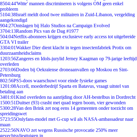
85
04:44
'Witte' mannen discrimineren is volgens OM geen enkel
probleem
51
04:38
Israël meldt dood twee militairen in Zuid-Libanon, vergelding
aangekondigd
9
04:27
Ontslagen bij Halo Studios na Campaign Evolved
37
04:13
Random Pics van de Dag #1977
5
04:04
Netflix-abonnees krijgen exclusieve early access tot uitgebreide
GTA VI trailer
33
04:01
Wakker Dier dient klacht in tegen insectenfabriek Protix om
duurzaamheidsclaims
12
03:56
Zangeres en Idols-jurylid Jerney Kaagman op 79-jarige leeftijd
overleden
27
03:06
Doden bij Oekraïense droneaanvallen op Moskou en Sint-
Petersburg
8
02:56
PS5-doos waarschuwt voor einde fysieke games
12
01:08
Accell, moederbedrijf Sparta en Batavus, vraagt uitstel van
betaling aan
34
01:01
Kind overleden na aanrijding door AH-bestelbus in Dordrecht
15
00:51
Duitser (93) crasht met quad tegen boom, vier gewonden
53
00:28
Van den Brink zet nog eens 14 gemeenten onder toezicht om
spreidingswet
57
23:55
Onlyfans-model met G-cup wil als NASA-ambassadeur naar
maan
25
22:56
NAVO zet wegens Russische provocatie 250% meer
gevechtsvliegtuigen in