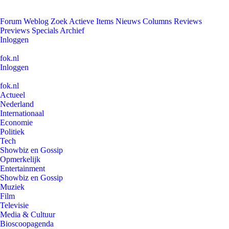
Forum
Weblog
Zoek
Actieve Items
Nieuws
Columns
Reviews
Previews
Specials
Archief
Inloggen
fok.nl
Inloggen
fok.nl
Actueel
Nederland
Internationaal
Economie
Politiek
Tech
Showbiz en Gossip
Opmerkelijk
Entertainment
Showbiz en Gossip
Muziek
Film
Televisie
Media & Cultuur
Bioscoopagenda