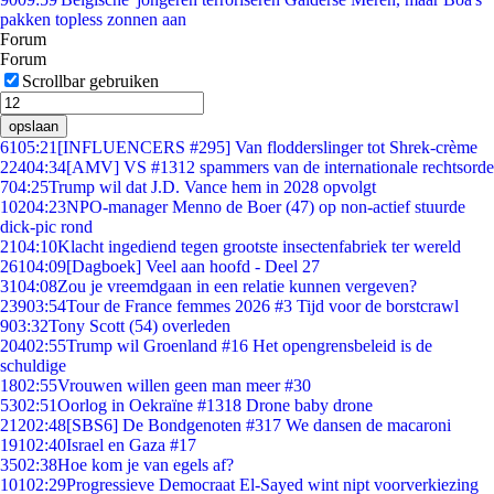
pakken topless zonnen aan
Forum
Forum
Scrollbar gebruiken
opslaan
61
05:21
[INFLUENCERS #295] Van flodderslinger tot Shrek-crème
224
04:34
[AMV] VS #1312 spammers van de internationale rechtsorde
7
04:25
Trump wil dat J.D. Vance hem in 2028 opvolgt
102
04:23
NPO-manager Menno de Boer (47) op non-actief stuurde
dick-pic rond
21
04:10
Klacht ingediend tegen grootste insectenfabriek ter wereld
261
04:09
[Dagboek] Veel aan hoofd - Deel 27
31
04:08
Zou je vreemdgaan in een relatie kunnen vergeven?
239
03:54
Tour de France femmes 2026 #3 Tijd voor de borstcrawl
9
03:32
Tony Scott (54) overleden
204
02:55
Trump wil Groenland #16 Het opengrensbeleid is de
schuldige
18
02:55
Vrouwen willen geen man meer #30
53
02:51
Oorlog in Oekraïne #1318 Drone baby drone
212
02:48
[SBS6] De Bondgenoten #317 We dansen de macaroni
191
02:40
Israel en Gaza #17
35
02:38
Hoe kom je van egels af?
101
02:29
Progressieve Democraat El-Sayed wint nipt voorverkiezing