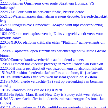
22
22:50
Iran en Oman eens over route Straat van Hormuz, VS
buitenspel
2
22:17
Le Court wint na nerveuze finale, Pieterse derde
55
21:25
Waterschappen slaan alarm wegens droogte: Gereedschapskist
leeg
45
21:00
Progressieve Democraat El-Sayed wint nipt voorverkiezing
Michigan
16
21:00
Drone met explosieven bij Duits vliegveld voedt vrees voor
hybride aanval
2
20:58
XBOX platform krijgt zijn eigen "Platinum" achievements dit
jaar
12
20:48
Capibara's lopen Braziliaans parlementsgebouw Mato Grosso
binnen
5
20:30
Zomervakantieweerbericht: aanhoudend zomers
1
20:21
Lemmen boekt eerste profzege in zware Ronde van Polen-rit
22
20:05
Huisarts per direct uit vak gezet om ernstig alcoholmisbruik
15
19:45
Hiroshima herdenkt slachtoffers atoombom, 81 jaar later
38
19:40
Vinted-foto's van vrouwen massaal gedeeld op seksfora
21
19:34
OM: vierde verdachte (18) vast op verdenking van beramen
aanslag
19
19:25
Random Pics van de Dag #1978
8
18:19
In Spider-Man: Brand New Day is Spidey echt weer Spidey
6
18:18
Nieuw slachtoffer in kindermisbruikzaak zorgprofessional Jan
B. (66)
45
17:10
Doorwerken na AOW-leeftijd vaker vastgelegd in cao's, moet