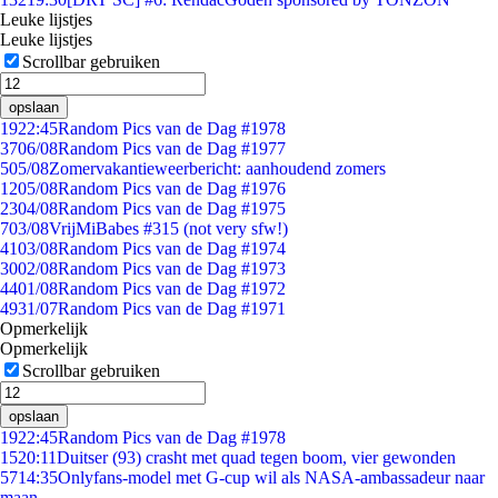
Leuke lijstjes
Leuke lijstjes
Scrollbar gebruiken
opslaan
19
22:45
Random Pics van de Dag #1978
37
06/08
Random Pics van de Dag #1977
5
05/08
Zomervakantieweerbericht: aanhoudend zomers
12
05/08
Random Pics van de Dag #1976
23
04/08
Random Pics van de Dag #1975
7
03/08
VrijMiBabes #315 (not very sfw!)
41
03/08
Random Pics van de Dag #1974
30
02/08
Random Pics van de Dag #1973
44
01/08
Random Pics van de Dag #1972
49
31/07
Random Pics van de Dag #1971
Opmerkelijk
Opmerkelijk
Scrollbar gebruiken
opslaan
19
22:45
Random Pics van de Dag #1978
15
20:11
Duitser (93) crasht met quad tegen boom, vier gewonden
57
14:35
Onlyfans-model met G-cup wil als NASA-ambassadeur naar
maan