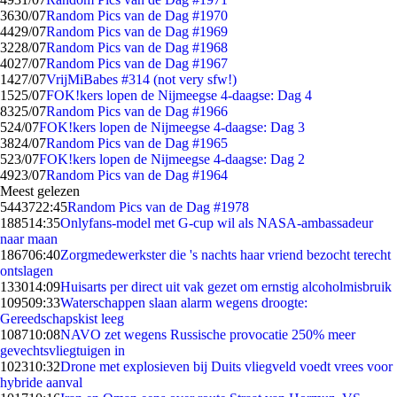
36
30/07
Random Pics van de Dag #1970
44
29/07
Random Pics van de Dag #1969
32
28/07
Random Pics van de Dag #1968
40
27/07
Random Pics van de Dag #1967
14
27/07
VrijMiBabes #314 (not very sfw!)
15
25/07
FOK!kers lopen de Nijmeegse 4-daagse: Dag 4
83
25/07
Random Pics van de Dag #1966
5
24/07
FOK!kers lopen de Nijmeegse 4-daagse: Dag 3
38
24/07
Random Pics van de Dag #1965
5
23/07
FOK!kers lopen de Nijmeegse 4-daagse: Dag 2
49
23/07
Random Pics van de Dag #1964
Meest gelezen
54437
22:45
Random Pics van de Dag #1978
1885
14:35
Onlyfans-model met G-cup wil als NASA-ambassadeur
naar maan
1867
06:40
Zorgmedewerkster die 's nachts haar vriend bezocht terecht
ontslagen
1330
14:09
Huisarts per direct uit vak gezet om ernstig alcoholmisbruik
1095
09:33
Waterschappen slaan alarm wegens droogte:
Gereedschapskist leeg
1087
10:08
NAVO zet wegens Russische provocatie 250% meer
gevechtsvliegtuigen in
1023
10:32
Drone met explosieven bij Duits vliegveld voedt vrees voor
hybride aanval