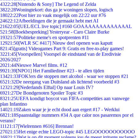
43
22:28
[Nintendo & Sony] The Legend of Zelda
38
22:28
Woningtekort: dus ga je woningen slopen, logisch
180
22:22
Post hier zo vaak mogelijk om 22:22 uur #76
246
22:12
Afbeeldingen die je gemaakt hebt met AI
216
22:05
[UEL/ECL live topic] #160 GOAAAAAAAAAAAAAL
5
21:58
[Boekbespreking] Yesteryear - Caro Claire Burke
193
21:57
Politieke meme's en spotprenten #11
129
21:50
[WLR SC #417] Nieuw deel openen was kaputt
8
21:45
[gratis] Videogames Part 9: Gratis en free-to-play games!
32
21:45
[Voorspellen] Voorspel de eindstand van de Eredivisie
2026/2027
20
21:44
Nieuwe Marvel films. #12
99
21:39
[NPO1] Het Familiediner #23 - te allen tijden
134
21:33
FOK!ers die stoppen met alcohol - waar we stoppen #21
65
21:32
De neergang van Duitsland als lichtend voorbeeld #3
123
21:29
[Nederlands Elftal] Op naar Louis IV?
69
21:27
De Bondgenoten Spoiler Topic #3
83
21:25
UEFA kondigt boycot van FIFA-competities aan vanwege
plan Infantino
140
21:19
Zaken waar je je echt dood aan ergert #17 - Werklui
68
21:18
Spaanstalige nummers #34 A que calor nos pasaremos por el
verano?
111
21:17
[Wielrennen #616] Brennan!
270
21:15
Het enige echte LEGO-topic #45 LEGOOOOOOOOOOO
169
21:13
Wat is op dit moment volgens jou de meest irritante reclame?