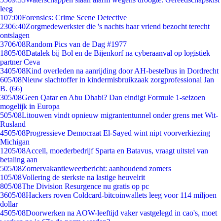
leeg
1
07:00
Forensics: Crime Scene Detective
23
06:40
Zorgmedewerkster die 's nachts haar vriend bezocht terecht
ontslagen
37
06/08
Random Pics van de Dag #1977
18
05/08
Datalek bij Bol en de Bijenkorf na cyberaanval op logistiek
partner Ceva
34
05/08
Kind overleden na aanrijding door AH-bestelbus in Dordrecht
6
05/08
Nieuw slachtoffer in kindermisbruikzaak zorgprofessional Jan
B. (66)
3
05/08
Geen Qatar en Abu Dhabi? Dan eindigt Formule 1-seizoen
mogelijk in Europa
5
05/08
Litouwen vindt opnieuw migrantentunnel onder grens met Wit-
Rusland
45
05/08
Progressieve Democraat El-Sayed wint nipt voorverkiezing
Michigan
12
05/08
Accell, moederbedrijf Sparta en Batavus, vraagt uitstel van
betaling aan
5
05/08
Zomervakantieweerbericht: aanhoudend zomers
1
05/08
Vollering de sterkste na lastige heuvelrit
8
05/08
The Division Resurgence nu gratis op pc
36
05/08
Hackers roven Coldcard-bitcoinwallets leeg voor 114 miljoen
dollar
45
05/08
Doorwerken na AOW-leeftijd vaker vastgelegd in cao's, moet