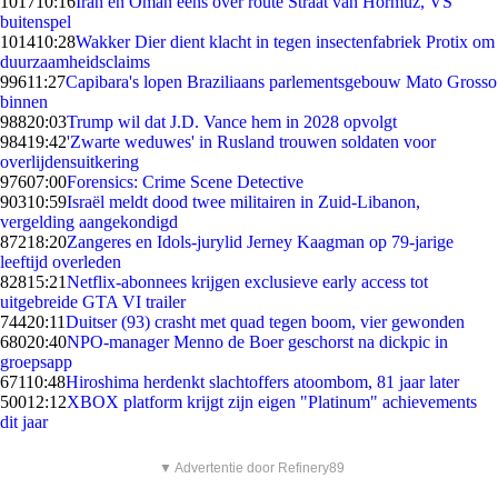
1017
10:16
Iran en Oman eens over route Straat van Hormuz, VS
buitenspel
1014
10:28
Wakker Dier dient klacht in tegen insectenfabriek Protix om
duurzaamheidsclaims
996
11:27
Capibara's lopen Braziliaans parlementsgebouw Mato Grosso
binnen
988
20:03
Trump wil dat J.D. Vance hem in 2028 opvolgt
984
19:42
'Zwarte weduwes' in Rusland trouwen soldaten voor
overlijdensuitkering
976
07:00
Forensics: Crime Scene Detective
903
10:59
Israël meldt dood twee militairen in Zuid-Libanon,
vergelding aangekondigd
872
18:20
Zangeres en Idols-jurylid Jerney Kaagman op 79-jarige
leeftijd overleden
828
15:21
Netflix-abonnees krijgen exclusieve early access tot
uitgebreide GTA VI trailer
744
20:11
Duitser (93) crasht met quad tegen boom, vier gewonden
680
20:40
NPO-manager Menno de Boer geschorst na dickpic in
groepsapp
671
10:48
Hiroshima herdenkt slachtoffers atoombom, 81 jaar later
500
12:12
XBOX platform krijgt zijn eigen "Platinum" achievements
dit jaar
▼ Advertentie door Refinery89