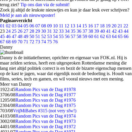
terug ziet?
Tip ons dan via de submit!
Zoek jij altijd de leukste nieuwtjes en kun je daar leuk over schrijven?
Meld je aan als nieuwsposter!
Paginaoverzicht
01
02
03
04
05
06
07
08
09
10
11
12
13
14
15
16
17
18
19
20
21
22
23
24
25
26
27
28
29
30
31
32
33
34
35
36
37
38
39
40
41
42
43
44
45
46
47
48
49
50
51
52
53
54
55
56
57
58
59
60
61
62
63
64
65
66
67
68
69
70
71
72
73
74
75
76
Danny
Danny is de initiatiefnemer, oprichter en eigenaar van FOK.nl. Hij is
maar zelden serieus, heeft een uitgesproken Rotterdamse mening die
lang niet altijd politiek correct is en bezit de bizarre eigenschap mensen
op de kast te jagen, waar dat eigenlijk nooit de bedoeling is. Houdt van
films, series, tech en gamen, en wil vooral nieuws met een mening.
Meer van Danny
19
22:45
Random Pics van de Dag #1978
37
06/08
Random Pics van de Dag #1977
12
05/08
Random Pics van de Dag #1976
23
04/08
Random Pics van de Dag #1975
7
03/08
VrijMiBabes #315 (not very sfw!)
41
03/08
Random Pics van de Dag #1974
30
02/08
Random Pics van de Dag #1973
44
01/08
Random Pics van de Dag #1972
49
31/07
Random Pics van de Dag #1971