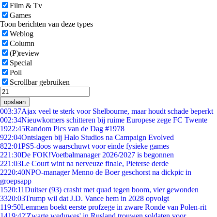
Film & Tv
Games
Toon berichten van deze types
Weblog
Column
(P)review
Special
Poll
Scrollbar gebruiken
opslaan
0
03:37
Ajax veel te sterk voor Shelbourne, maar houdt schade beperkt
0
02:34
Nieuwkomers schitteren bij ruime Europese zege FC Twente
19
22:45
Random Pics van de Dag #1978
9
22:04
Ontslagen bij Halo Studios na Campaign Evolved
8
22:01
PS5-doos waarschuwt voor einde fysieke games
2
21:30
De FOK!Voetbalmanager 2026/2027 is begonnen
2
21:03
Le Court wint na nerveuze finale, Pieterse derde
22
20:40
NPO-manager Menno de Boer geschorst na dickpic in
groepsapp
15
20:11
Duitser (93) crasht met quad tegen boom, vier gewonden
33
20:03
Trump wil dat J.D. Vance hem in 2028 opvolgt
1
19:50
Lemmen boekt eerste profzege in zware Ronde van Polen-rit
14
19:42
'Zwarte weduwes' in Rusland trouwen soldaten voor