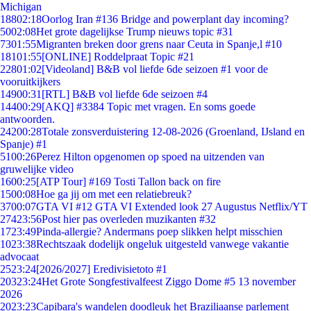
Michigan
188
02:18
Oorlog Iran #136 Bridge and powerplant day incoming?
50
02:08
Het grote dagelijkse Trump nieuws topic #31
73
01:55
Migranten breken door grens naar Ceuta in Spanje,l #10
181
01:55
[ONLINE] Roddelpraat Topic #21
228
01:02
[Videoland] B&B vol liefde 6de seizoen #1 voor de
vooruitkijkers
149
00:31
[RTL] B&B vol liefde 6de seizoen #4
144
00:29
[AKQ] #3384 Topic met vragen. En soms goede
antwoorden.
242
00:28
Totale zonsverduistering 12-08-2026 (Groenland, IJsland en
Spanje) #1
51
00:26
Perez Hilton opgenomen op spoed na uitzenden van
gruwelijke video
16
00:25
[ATP Tour] #169 Tosti Tallon back on fire
15
00:08
Hoe ga jij om met een relatiebreuk?
37
00:07
GTA VI #12 GTA VI Extended look 27 Augustus Netflix/YT
274
23:56
Post hier pas overleden muzikanten #32
17
23:49
Pinda-allergie? Andermans poep slikken helpt misschien
10
23:38
Rechtszaak dodelijk ongeluk uitgesteld vanwege vakantie
advocaat
25
23:24
[2026/2027] Eredivisietoto #1
203
23:24
Het Grote Songfestivalfeest Ziggo Dome #5 13 november
2026
20
23:23
Capibara's wandelen doodleuk het Braziliaanse parlement