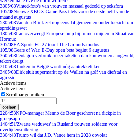
werken na je 67e de norm worden?
38
05/08
Vinted-foto's van vrouwen massaal gedeeld op seksfora
1
05/08
Nieuwe XBOX Game Pass titels voor de eerste helft van de
maand augustus
53
05/08
Van den Brink zet nog eens 14 gemeenten onder toezicht om
spreidingswet
18
05/08
Iran overweegt Europese hulp bij ruimen mijnen in Straat van
Hormuz
3
05/08
EA Sports FC 27 toont The Grounds-modus
1
05/08
Gears of War: E-Day open beta begint 6 augustus
36
05/08
Pentagon verbruikt meer raketten dan kan worden aangevuld,
tekort dreigt
21
05/08
Tanken in België wordt nóg aantrekkelijker
34
05/08
Dirk sluit supermarkt op de Wallen na golf van diefstal en
agressie
Actieve items
Actieve items
Scrollbar gebruiken
opslaan
22
04:53
NPO-manager Menno de Boer geschorst na dickpic in
groepsapp
14
04:51
'Zwarte weduwes' in Rusland trouwen soldaten voor
overlijdensuitkering
33
04:48
Trump wil dat J.D. Vance hem in 2028 opvolgt