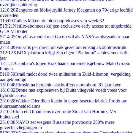
overlijdensuitkering
12
18:20
Zangeres en Idols-jurylid Jerney Kaagman op 79-jarige leeftijd
overleden
1
16:00
Trailers kijken: de bioscoopreleases van week 32
5
15:21
Netflix-abonnees krijgen exclusieve early access tot uitgebreide
GTA VI trailer
57
14:35
Onlyfans-model met G-cup wil als NASA-ambassadeur naar
maan
22
14:09
Huisarts per direct uit vak gezet om ernstig alcoholmisbruik
2
12:12
XBOX platform krijgt zijn eigen "Platinum" achievements dit
jaar
12
11:27
Capibara's lopen Braziliaans parlementsgebouw Mato Grosso
binnen
51
10:59
Israël meldt dood twee militairen in Zuid-Libanon, vergelding
aangekondigd
15
10:48
Hiroshima herdenkt slachtoffers atoombom, 81 jaar later
16
10:32
Drone met explosieven bij Duits vliegveld voedt vrees voor
hybride aanval
33
10:28
Wakker Dier dient klacht in tegen insectenfabriek Protix om
duurzaamheidsclaims
22
10:16
Iran en Oman eens over route Straat van Hormuz, VS
buitenspel
25
10:08
NAVO zet wegens Russische provocatie 250% meer
gevechtsvliegtuigen in
55
09:33
Waterschappen slaan alarm wegens droogte: Gereedschapskist