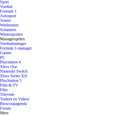
Sport
Voetbal
Formule 1
Autosport
Tennis
Wielrennen
Schaatsen
Wintersporten
Managerspelen
Voetbalmanager
Formule 1-manager
Games
PC
Playstation 4
Xbox One
Nintendo Switch
Xbox Series X|S
PlayStation 5
Film & TV
Film
Televisie
Trailers en Videos
Bioscoopagenda
Forum
Meer