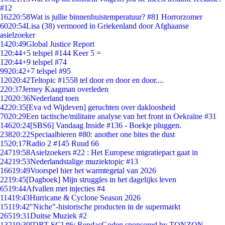
#12
162
20:58
Wat is jullie binnenhuistemperatuur? #81 Horrorzomer
60
20:54
Lisa (38) vermoord in Griekenland door Afghaanse
asielzoeker
14
20:49
Global Justice Report
1
20:44
+5 telspel #144 Keer 5 =
1
20:44
+9 telspel #74
99
20:42
+7 telspel #95
120
20:42
Teltopic #1558 tel door en door en door....
2
20:37
Jerney Kaagman overleden
120
20:36
Nederland toen
42
20:35
[Eva vd Wijdeven] geruchten over dakloosheid
70
20:29
Een tactische/militaire analyse van het front in Oekraïne #31
146
20:24
[SBS6] Vandaag Inside #136 - Boekje pluggen.
238
20:22
Speciaalbieren #80: another one bites the dust
15
20:17
Radio 2 #145 Ruud 66
247
19:58
Asielzoekers #22 : Het Europese migratiepact gaat in
242
19:53
Nederlandstalige muziektopic #13
166
19:49
Voorspel hier het warmtegetal van 2026
22
19:45
[Dagboek] Mijn struggles in het dagelijks leven
65
19:44
Afvallen met injecties #4
114
19:43
Hurricane & Cyclone Season 2026
151
19:42
"Niche"-historische producten in de supermarkt
265
19:31
Duitse Muziek #2
132
19:30
[DRT SC] #6: RendacGoden sponsored by TONZON