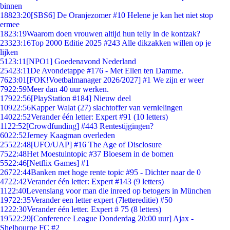
binnen
188
23:20
[SBS6] De Oranjezomer #10 Helene je kan het niet stop
ermee
18
23:19
Waarom doen vrouwen altijd hun telly in de kontzak?
233
23:16
Top 2000 Editie 2025 #243 Alle dikzakken willen op je
lijken
51
23:11
[NPO1] Goedenavond Nederland
254
23:11
De Avondetappe #176 - Met Ellen ten Damme.
76
23:01
[FOK!Voetbalmanager 2026/2027] #1 We zijn er weer
79
22:59
Meer dan 40 uur werken.
179
22:56
[PlayStation #184] Nieuw deel
109
22:56
Kapper Walat (27) slachtoffer van vernielingen
140
22:52
Verander één letter: Expert #91 (10 letters)
11
22:52
[Crowdfunding] #443 Rentestijgingen?
60
22:52
Jerney Kaagman overleden
255
22:48
[UFO/UAP] #16 The Age of Disclosure
75
22:48
Het Moestuintopic #37 Bloesem in de bomen
55
22:46
[Netflix Games] #1
267
22:44
Banken met hoge rente topic #95 - Dichter naar de 0
47
22:42
Verander één letter: Expert #143 (9 letters)
11
22:40
Levenslang voor man die inreed op betogers in München
197
22:35
Verander een letter expert (7lettereditie) #50
12
22:30
Verander één letter. Expert # 75 (8 letters)
195
22:29
[Conference League Donderdag 20:00 uur] Ajax -
Shelbourne FC #2