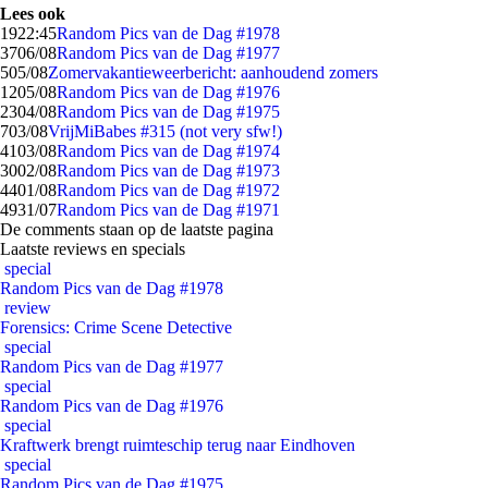
Lees ook
19
22:45
Random Pics van de Dag #1978
37
06/08
Random Pics van de Dag #1977
5
05/08
Zomervakantieweerbericht: aanhoudend zomers
12
05/08
Random Pics van de Dag #1976
23
04/08
Random Pics van de Dag #1975
7
03/08
VrijMiBabes #315 (not very sfw!)
41
03/08
Random Pics van de Dag #1974
30
02/08
Random Pics van de Dag #1973
44
01/08
Random Pics van de Dag #1972
49
31/07
Random Pics van de Dag #1971
De comments staan op de laatste pagina
Laatste reviews en specials
special
Random Pics van de Dag #1978
review
Forensics: Crime Scene Detective
special
Random Pics van de Dag #1977
special
Random Pics van de Dag #1976
special
Kraftwerk brengt ruimteschip terug naar Eindhoven
special
Random Pics van de Dag #1975