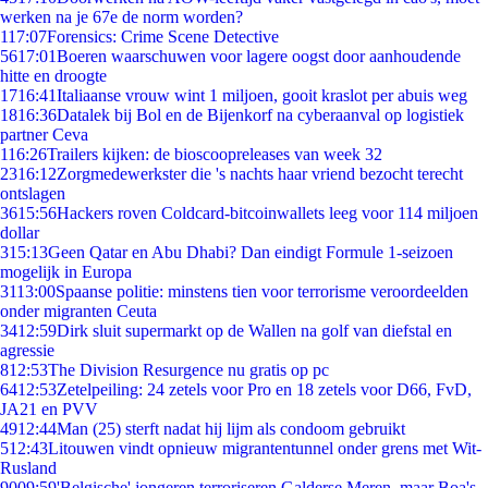
werken na je 67e de norm worden?
1
17:07
Forensics: Crime Scene Detective
56
17:01
Boeren waarschuwen voor lagere oogst door aanhoudende
hitte en droogte
17
16:41
Italiaanse vrouw wint 1 miljoen, gooit kraslot per abuis weg
18
16:36
Datalek bij Bol en de Bijenkorf na cyberaanval op logistiek
partner Ceva
1
16:26
Trailers kijken: de bioscoopreleases van week 32
23
16:12
Zorgmedewerkster die 's nachts haar vriend bezocht terecht
ontslagen
36
15:56
Hackers roven Coldcard-bitcoinwallets leeg voor 114 miljoen
dollar
3
15:13
Geen Qatar en Abu Dhabi? Dan eindigt Formule 1-seizoen
mogelijk in Europa
31
13:00
Spaanse politie: minstens tien voor terrorisme veroordeelden
onder migranten Ceuta
34
12:59
Dirk sluit supermarkt op de Wallen na golf van diefstal en
agressie
8
12:53
The Division Resurgence nu gratis op pc
64
12:53
Zetelpeiling: 24 zetels voor Pro en 18 zetels voor D66, FvD,
JA21 en PVV
49
12:44
Man (25) sterft nadat hij lijm als condoom gebruikt
5
12:43
Litouwen vindt opnieuw migrantentunnel onder grens met Wit-
Rusland
90
09:59
'Belgische' jongeren terroriseren Galderse Meren, maar Boa's