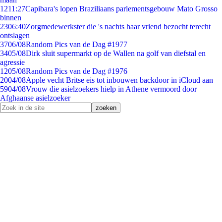
12
11:27
Capibara's lopen Braziliaans parlementsgebouw Mato Grosso
binnen
23
06:40
Zorgmedewerkster die 's nachts haar vriend bezocht terecht
ontslagen
37
06/08
Random Pics van de Dag #1977
34
05/08
Dirk sluit supermarkt op de Wallen na golf van diefstal en
agressie
12
05/08
Random Pics van de Dag #1976
20
04/08
Apple vecht Britse eis tot inbouwen backdoor in iCloud aan
59
04/08
Vrouw die asielzoekers hielp in Athene vermoord door
Afghaanse asielzoeker