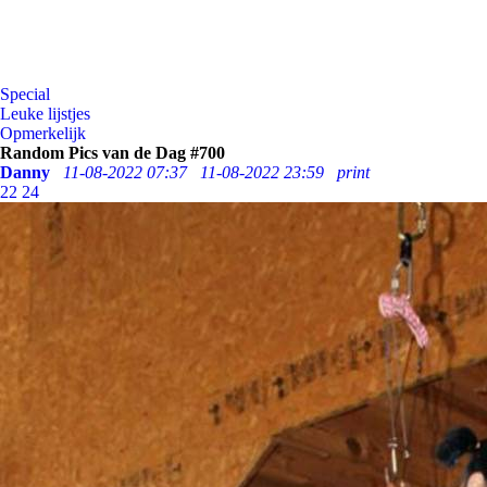
Special
Leuke lijstjes
Opmerkelijk
Random Pics van de Dag #700
Danny
11-08-2022 07:37
11-08-2022 23:59
print
22
24