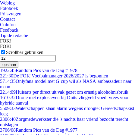
Weblog
Fotoboek
Prijsvragen
Contact
Colofon
Feedback
Tip de redactie
FOK!
FOK!
Scrollbar gebruiken
opslaan
19
22:45
Random Pics van de Dag #1978
2
21:30
De FOK!Voetbalmanager 2026/2027 is begonnen
57
14:35
Onlyfans-model met G-cup wil als NASA-ambassadeur naar
maan
22
14:09
Huisarts per direct uit vak gezet om ernstig alcoholmisbruik
16
10:32
Drone met explosieven bij Duits vliegveld voedt vrees voor
hybride aanval
55
09:33
Waterschappen slaan alarm wegens droogte: Gereedschapskist
leeg
23
06:40
Zorgmedewerkster die 's nachts haar vriend bezocht terecht
ontslagen
37
06/08
Random Pics van de Dag #1977