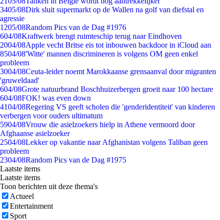
21
05/08
Tanken in België wordt nóg aantrekkelijker
34
05/08
Dirk sluit supermarkt op de Wallen na golf van diefstal en
agressie
12
05/08
Random Pics van de Dag #1976
6
04/08
Kraftwerk brengt ruimteschip terug naar Eindhoven
20
04/08
Apple vecht Britse eis tot inbouwen backdoor in iCloud aan
85
04/08
'Witte' mannen discrimineren is volgens OM geen enkel
probleem
30
04/08
Ceuta-leider noemt Marokkaanse grensaanval door migranten
'gruweldaad'
6
04/08
Grote natuurbrand Boschhuizerbergen groeit naar 100 hectare
6
04/08
FOK! was even down
41
04/08
Regering VS geeft scholen die 'genderidentiteit' van kinderen
verbergen voor ouders ultimatum
59
04/08
Vrouw die asielzoekers hielp in Athene vermoord door
Afghaanse asielzoeker
25
04/08
Lekker op vakantie naar Afghanistan volgens Taliban geen
probleem
23
04/08
Random Pics van de Dag #1975
Laatste items
Laatste items
Toon berichten uit deze thema's
Actueel
Entertainment
Sport