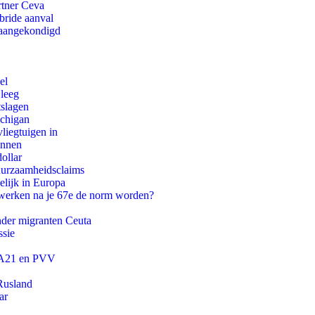
rtner Ceva
bride aanval
g aangekondigd
el
 leeg
tslagen
ichigan
iegtuigen in
innen
ollar
duurzaamheidsclaims
lijk in Europa
 werken na je 67e de norm worden?
onder migranten Ceuta
ssie
 JA21 en PVV
Rusland
ar