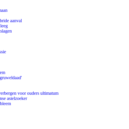
maan
bride aanval
 leeg
tslagen
ssie
eem
'gruweldaad'
 verbergen voor ouders ultimatum
nse asielzoeker
obleem