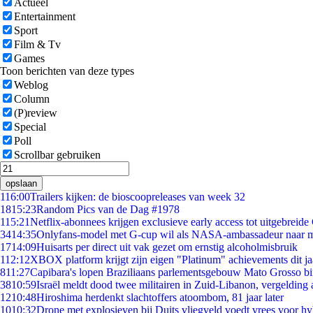
Actueel
Entertainment
Sport
Film & Tv
Games
Toon berichten van deze types
Weblog
Column
(P)review
Special
Poll
Scrollbar gebruiken
opslaan
1
16:00
Trailers kijken: de bioscoopreleases van week 32
18
15:23
Random Pics van de Dag #1978
1
15:21
Netflix-abonnees krijgen exclusieve early access tot uitgebreide
34
14:35
Onlyfans-model met G-cup wil als NASA-ambassadeur naar 
17
14:09
Huisarts per direct uit vak gezet om ernstig alcoholmisbruik
1
12:12
XBOX platform krijgt zijn eigen "Platinum" achievements dit ja
8
11:27
Capibara's lopen Braziliaans parlementsgebouw Mato Grosso b
38
10:59
Israël meldt dood twee militairen in Zuid-Libanon, vergeldin
12
10:48
Hiroshima herdenkt slachtoffers atoombom, 81 jaar later
10
10:32
Drone met explosieven bij Duits vliegveld voedt vrees voor hy