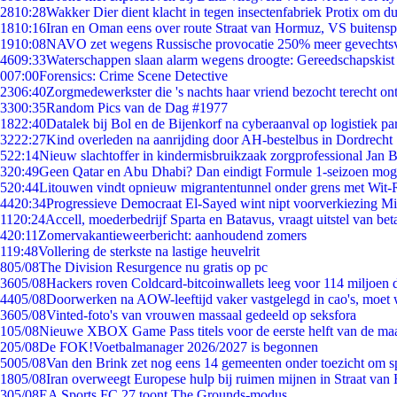
28
10:28
Wakker Dier dient klacht in tegen insectenfabriek Protix om 
18
10:16
Iran en Oman eens over route Straat van Hormuz, VS buitensp
19
10:08
NAVO zet wegens Russische provocatie 250% meer gevechtsvl
46
09:33
Waterschappen slaan alarm wegens droogte: Gereedschapskist
0
07:00
Forensics: Crime Scene Detective
23
06:40
Zorgmedewerkster die 's nachts haar vriend bezocht terecht on
33
00:35
Random Pics van de Dag #1977
18
22:40
Datalek bij Bol en de Bijenkorf na cyberaanval op logistiek pa
32
22:27
Kind overleden na aanrijding door AH-bestelbus in Dordrecht
5
22:14
Nieuw slachtoffer in kindermisbruikzaak zorgprofessional Jan B
3
20:49
Geen Qatar en Abu Dhabi? Dan eindigt Formule 1-seizoen moge
5
20:44
Litouwen vindt opnieuw migrantentunnel onder grens met Wit-
44
20:34
Progressieve Democraat El-Sayed wint nipt voorverkiezing M
11
20:24
Accell, moederbedrijf Sparta en Batavus, vraagt uitstel van bet
4
20:11
Zomervakantieweerbericht: aanhoudend zomers
1
19:48
Vollering de sterkste na lastige heuvelrit
8
05/08
The Division Resurgence nu gratis op pc
36
05/08
Hackers roven Coldcard-bitcoinwallets leeg voor 114 miljoen d
44
05/08
Doorwerken na AOW-leeftijd vaker vastgelegd in cao's, moet
36
05/08
Vinted-foto's van vrouwen massaal gedeeld op seksfora
1
05/08
Nieuwe XBOX Game Pass titels voor de eerste helft van de ma
2
05/08
De FOK!Voetbalmanager 2026/2027 is begonnen
50
05/08
Van den Brink zet nog eens 14 gemeenten onder toezicht om s
18
05/08
Iran overweegt Europese hulp bij ruimen mijnen in Straat va
3
05/08
EA Sports FC 27 toont The Grounds-modus