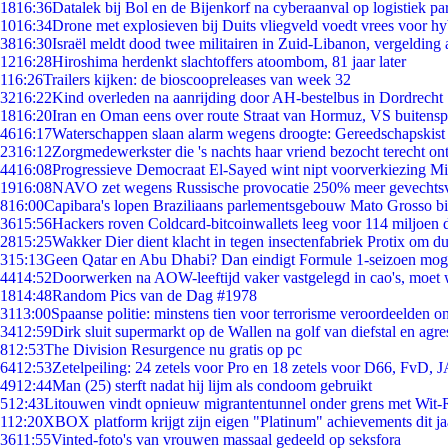
18
16:36
Datalek bij Bol en de Bijenkorf na cyberaanval op logistiek pa
10
16:34
Drone met explosieven bij Duits vliegveld voedt vrees voor hy
38
16:30
Israël meldt dood twee militairen in Zuid-Libanon, vergeldin
12
16:28
Hiroshima herdenkt slachtoffers atoombom, 81 jaar later
1
16:26
Trailers kijken: de bioscoopreleases van week 32
32
16:22
Kind overleden na aanrijding door AH-bestelbus in Dordrecht
18
16:20
Iran en Oman eens over route Straat van Hormuz, VS buitensp
46
16:17
Waterschappen slaan alarm wegens droogte: Gereedschapskist
23
16:12
Zorgmedewerkster die 's nachts haar vriend bezocht terecht on
44
16:08
Progressieve Democraat El-Sayed wint nipt voorverkiezing M
19
16:08
NAVO zet wegens Russische provocatie 250% meer gevechtsvl
8
16:00
Capibara's lopen Braziliaans parlementsgebouw Mato Grosso b
36
15:56
Hackers roven Coldcard-bitcoinwallets leeg voor 114 miljoen d
28
15:25
Wakker Dier dient klacht in tegen insectenfabriek Protix om 
3
15:13
Geen Qatar en Abu Dhabi? Dan eindigt Formule 1-seizoen moge
44
14:52
Doorwerken na AOW-leeftijd vaker vastgelegd in cao's, moet
18
14:48
Random Pics van de Dag #1978
31
13:00
Spaanse politie: minstens tien voor terrorisme veroordeelden 
34
12:59
Dirk sluit supermarkt op de Wallen na golf van diefstal en agre
8
12:53
The Division Resurgence nu gratis op pc
64
12:53
Zetelpeiling: 24 zetels voor Pro en 18 zetels voor D66, FvD,
49
12:44
Man (25) sterft nadat hij lijm als condoom gebruikt
5
12:43
Litouwen vindt opnieuw migrantentunnel onder grens met Wit-
1
12:20
XBOX platform krijgt zijn eigen "Platinum" achievements dit ja
36
11:55
Vinted-foto's van vrouwen massaal gedeeld op seksfora