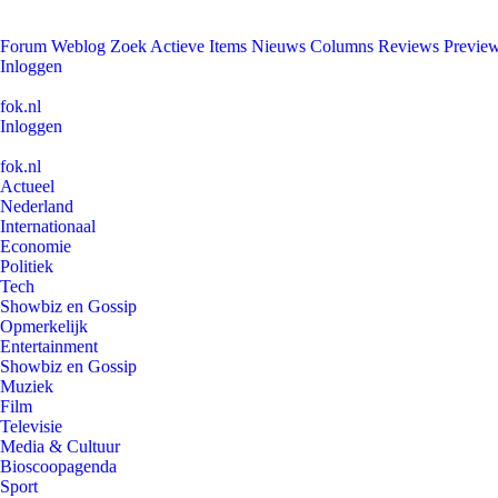
Forum
Weblog
Zoek
Actieve Items
Nieuws
Columns
Reviews
Previe
Inloggen
fok.nl
Inloggen
fok.nl
Actueel
Nederland
Internationaal
Economie
Politiek
Tech
Showbiz en Gossip
Opmerkelijk
Entertainment
Showbiz en Gossip
Muziek
Film
Televisie
Media & Cultuur
Bioscoopagenda
Sport