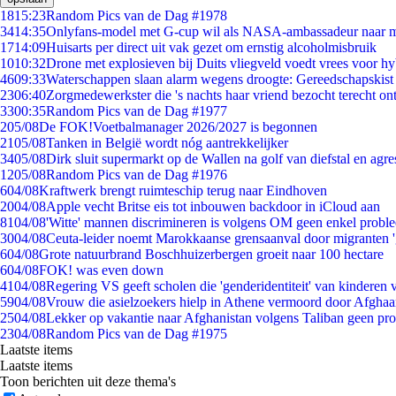
18
15:23
Random Pics van de Dag #1978
34
14:35
Onlyfans-model met G-cup wil als NASA-ambassadeur naar 
17
14:09
Huisarts per direct uit vak gezet om ernstig alcoholmisbruik
10
10:32
Drone met explosieven bij Duits vliegveld voedt vrees voor hy
46
09:33
Waterschappen slaan alarm wegens droogte: Gereedschapskist
23
06:40
Zorgmedewerkster die 's nachts haar vriend bezocht terecht on
33
00:35
Random Pics van de Dag #1977
2
05/08
De FOK!Voetbalmanager 2026/2027 is begonnen
21
05/08
Tanken in België wordt nóg aantrekkelijker
34
05/08
Dirk sluit supermarkt op de Wallen na golf van diefstal en agre
12
05/08
Random Pics van de Dag #1976
6
04/08
Kraftwerk brengt ruimteschip terug naar Eindhoven
20
04/08
Apple vecht Britse eis tot inbouwen backdoor in iCloud aan
81
04/08
'Witte' mannen discrimineren is volgens OM geen enkel probl
30
04/08
Ceuta-leider noemt Marokkaanse grensaanval door migranten 
6
04/08
Grote natuurbrand Boschhuizerbergen groeit naar 100 hectare
6
04/08
FOK! was even down
41
04/08
Regering VS geeft scholen die 'genderidentiteit' van kinderen
59
04/08
Vrouw die asielzoekers hielp in Athene vermoord door Afghaa
25
04/08
Lekker op vakantie naar Afghanistan volgens Taliban geen pr
23
04/08
Random Pics van de Dag #1975
Laatste items
Laatste items
Toon berichten uit deze thema's