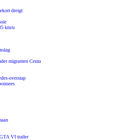
ekort dreigt
ssie
235 km/u
nslag
onder migranten Ceuta
edes-overstap
abonnees
maan
 GTA VI trailer