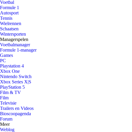
Voetbal
Formule 1
Autosport
Tennis
Wielrennen
Schaatsen
Wintersporten
Managerspelen
Voetbalmanager
Formule 1-manager
Games
PC
Playstation 4
Xbox One
Nintendo Switch
Xbox Series X|S
PlayStation 5
Film & TV
Film
Televisie
Trailers en Videos
Bioscoopagenda
Forum
Meer
Weblog