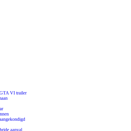
 GTA VI trailer
maan
ar
innen
g aangekondigd
bride aanval