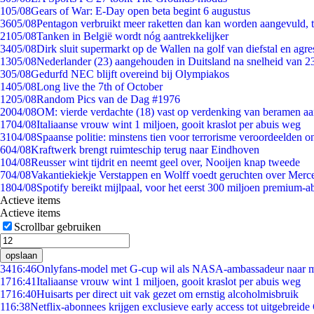
1
05/08
Gears of War: E-Day open beta begint 6 augustus
36
05/08
Pentagon verbruikt meer raketten dan kan worden aangevuld, t
21
05/08
Tanken in België wordt nóg aantrekkelijker
34
05/08
Dirk sluit supermarkt op de Wallen na golf van diefstal en agre
13
05/08
Nederlander (23) aangehouden in Duitsland na snelheid van 
3
05/08
Gedurfd NEC blijft overeind bij Olympiakos
14
05/08
Long live the 7th of October
12
05/08
Random Pics van de Dag #1976
20
04/08
OM: vierde verdachte (18) vast op verdenking van beramen aa
17
04/08
Italiaanse vrouw wint 1 miljoen, gooit kraslot per abuis weg
31
04/08
Spaanse politie: minstens tien voor terrorisme veroordeelden 
6
04/08
Kraftwerk brengt ruimteschip terug naar Eindhoven
1
04/08
Reusser wint tijdrit en neemt geel over, Nooijen knap tweede
7
04/08
Vakantiekiekje Verstappen en Wolff voedt geruchten over Merc
18
04/08
Spotify bereikt mijlpaal, voor het eerst 300 miljoen premium-
Actieve items
Actieve items
Scrollbar gebruiken
opslaan
34
16:46
Onlyfans-model met G-cup wil als NASA-ambassadeur naar 
17
16:41
Italiaanse vrouw wint 1 miljoen, gooit kraslot per abuis weg
17
16:40
Huisarts per direct uit vak gezet om ernstig alcoholmisbruik
1
16:38
Netflix-abonnees krijgen exclusieve early access tot uitgebreide