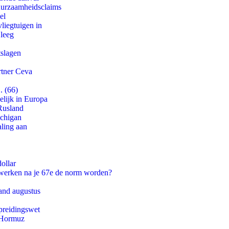
duurzaamheidsclaims
el
iegtuigen in
 leeg
tslagen
rtner Ceva
. (66)
lijk in Europa
Rusland
ichigan
aling aan
ollar
 werken na je 67e de norm worden?
and augustus
preidingswet
n Hormuz