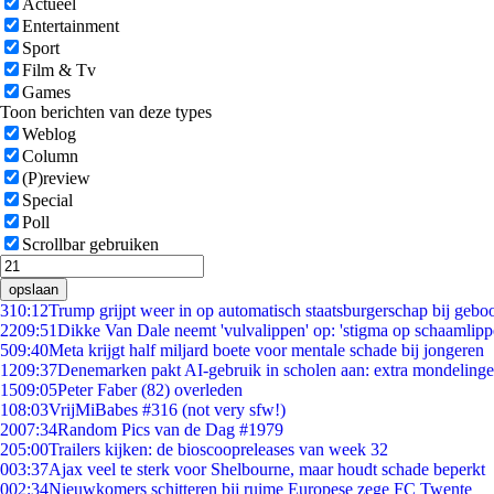
Actueel
Entertainment
Sport
Film & Tv
Games
Toon berichten van deze types
Weblog
Column
(P)review
Special
Poll
Scrollbar gebruiken
opslaan
3
10:12
Trump grijpt weer in op automatisch staatsburgerschap bij gebo
22
09:51
Dikke Van Dale neemt 'vulvalippen' op: 'stigma op schaamlip
5
09:40
Meta krijgt half miljard boete voor mentale schade bij jongeren
12
09:37
Denemarken pakt AI-gebruik in scholen aan: extra mondeling
15
09:05
Peter Faber (82) overleden
1
08:03
VrijMiBabes #316 (not very sfw!)
20
07:34
Random Pics van de Dag #1979
2
05:00
Trailers kijken: de bioscoopreleases van week 32
0
03:37
Ajax veel te sterk voor Shelbourne, maar houdt schade beperkt
0
02:34
Nieuwkomers schitteren bij ruime Europese zege FC Twente