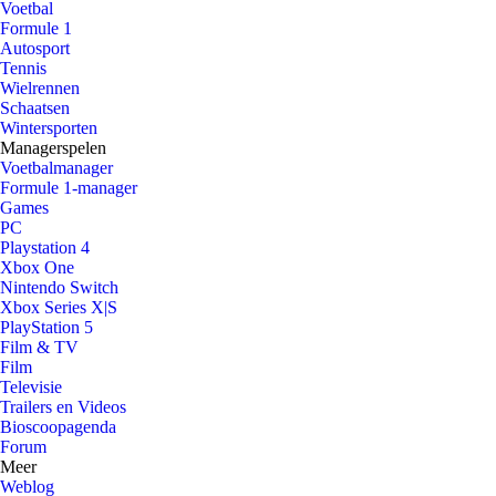
Voetbal
Formule 1
Autosport
Tennis
Wielrennen
Schaatsen
Wintersporten
Managerspelen
Voetbalmanager
Formule 1-manager
Games
PC
Playstation 4
Xbox One
Nintendo Switch
Xbox Series X|S
PlayStation 5
Film & TV
Film
Televisie
Trailers en Videos
Bioscoopagenda
Forum
Meer
Weblog