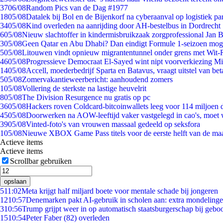
37
06/08
Random Pics van de Dag #1977
18
05/08
Datalek bij Bol en de Bijenkorf na cyberaanval op logistiek pa
34
05/08
Kind overleden na aanrijding door AH-bestelbus in Dordrecht
6
05/08
Nieuw slachtoffer in kindermisbruikzaak zorgprofessional Jan B
3
05/08
Geen Qatar en Abu Dhabi? Dan eindigt Formule 1-seizoen moge
5
05/08
Litouwen vindt opnieuw migrantentunnel onder grens met Wit-
46
05/08
Progressieve Democraat El-Sayed wint nipt voorverkiezing M
14
05/08
Accell, moederbedrijf Sparta en Batavus, vraagt uitstel van bet
5
05/08
Zomervakantieweerbericht: aanhoudend zomers
1
05/08
Vollering de sterkste na lastige heuvelrit
8
05/08
The Division Resurgence nu gratis op pc
36
05/08
Hackers roven Coldcard-bitcoinwallets leeg voor 114 miljoen d
45
05/08
Doorwerken na AOW-leeftijd vaker vastgelegd in cao's, moet
39
05/08
Vinted-foto's van vrouwen massaal gedeeld op seksfora
1
05/08
Nieuwe XBOX Game Pass titels voor de eerste helft van de ma
Actieve items
Actieve items
Scrollbar gebruiken
opslaan
5
11:02
Meta krijgt half miljard boete voor mentale schade bij jongeren
12
10:57
Denemarken pakt AI-gebruik in scholen aan: extra mondeling
3
10:56
Trump grijpt weer in op automatisch staatsburgerschap bij gebo
15
10:54
Peter Faber (82) overleden