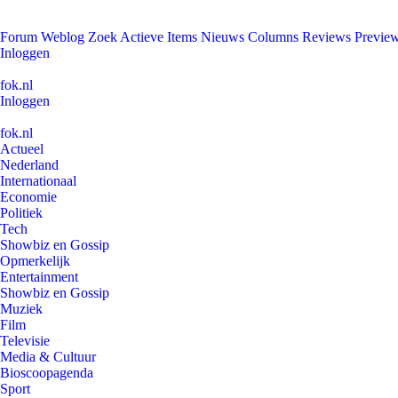
Forum
Weblog
Zoek
Actieve Items
Nieuws
Columns
Reviews
Previe
Inloggen
fok.nl
Inloggen
fok.nl
Actueel
Nederland
Internationaal
Economie
Politiek
Tech
Showbiz en Gossip
Opmerkelijk
Entertainment
Showbiz en Gossip
Muziek
Film
Televisie
Media & Cultuur
Bioscoopagenda
Sport