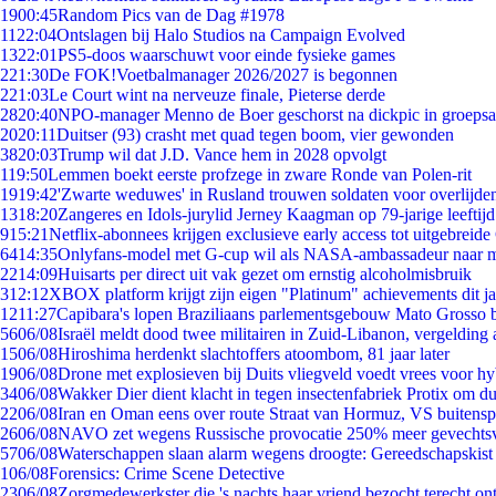
19
00:45
Random Pics van de Dag #1978
11
22:04
Ontslagen bij Halo Studios na Campaign Evolved
13
22:01
PS5-doos waarschuwt voor einde fysieke games
2
21:30
De FOK!Voetbalmanager 2026/2027 is begonnen
2
21:03
Le Court wint na nerveuze finale, Pieterse derde
28
20:40
NPO-manager Menno de Boer geschorst na dickpic in groeps
20
20:11
Duitser (93) crasht met quad tegen boom, vier gewonden
38
20:03
Trump wil dat J.D. Vance hem in 2028 opvolgt
1
19:50
Lemmen boekt eerste profzege in zware Ronde van Polen-rit
19
19:42
'Zwarte weduwes' in Rusland trouwen soldaten voor overlijden
13
18:20
Zangeres en Idols-jurylid Jerney Kaagman op 79-jarige leeftij
9
15:21
Netflix-abonnees krijgen exclusieve early access tot uitgebreide
64
14:35
Onlyfans-model met G-cup wil als NASA-ambassadeur naar 
22
14:09
Huisarts per direct uit vak gezet om ernstig alcoholmisbruik
3
12:12
XBOX platform krijgt zijn eigen "Platinum" achievements dit ja
12
11:27
Capibara's lopen Braziliaans parlementsgebouw Mato Grosso 
56
06/08
Israël meldt dood twee militairen in Zuid-Libanon, vergeldin
15
06/08
Hiroshima herdenkt slachtoffers atoombom, 81 jaar later
19
06/08
Drone met explosieven bij Duits vliegveld voedt vrees voor hy
34
06/08
Wakker Dier dient klacht in tegen insectenfabriek Protix om 
22
06/08
Iran en Oman eens over route Straat van Hormuz, VS buitensp
26
06/08
NAVO zet wegens Russische provocatie 250% meer gevechtsvl
57
06/08
Waterschappen slaan alarm wegens droogte: Gereedschapskist
1
06/08
Forensics: Crime Scene Detective
23
06/08
Zorgmedewerkster die 's nachts haar vriend bezocht terecht on