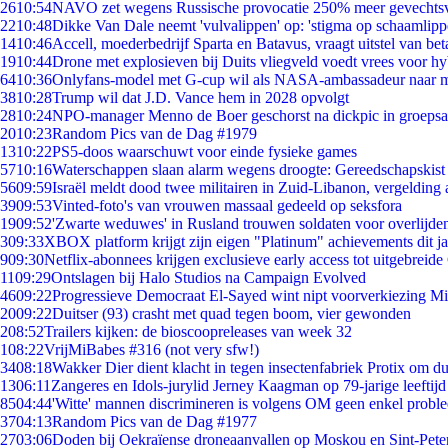
26
10:54
NAVO zet wegens Russische provocatie 250% meer gevechtsvl
22
10:48
Dikke Van Dale neemt 'vulvalippen' op: 'stigma op schaamlip
14
10:46
Accell, moederbedrijf Sparta en Batavus, vraagt uitstel van bet
19
10:44
Drone met explosieven bij Duits vliegveld voedt vrees voor hy
64
10:36
Onlyfans-model met G-cup wil als NASA-ambassadeur naar 
38
10:28
Trump wil dat J.D. Vance hem in 2028 opvolgt
28
10:24
NPO-manager Menno de Boer geschorst na dickpic in groeps
20
10:23
Random Pics van de Dag #1979
13
10:22
PS5-doos waarschuwt voor einde fysieke games
57
10:16
Waterschappen slaan alarm wegens droogte: Gereedschapskist
56
09:59
Israël meldt dood twee militairen in Zuid-Libanon, vergeldin
39
09:53
Vinted-foto's van vrouwen massaal gedeeld op seksfora
19
09:52
'Zwarte weduwes' in Rusland trouwen soldaten voor overlijden
3
09:33
XBOX platform krijgt zijn eigen "Platinum" achievements dit ja
9
09:30
Netflix-abonnees krijgen exclusieve early access tot uitgebreide
11
09:29
Ontslagen bij Halo Studios na Campaign Evolved
46
09:22
Progressieve Democraat El-Sayed wint nipt voorverkiezing M
20
09:22
Duitser (93) crasht met quad tegen boom, vier gewonden
2
08:52
Trailers kijken: de bioscoopreleases van week 32
1
08:22
VrijMiBabes #316 (not very sfw!)
34
08:18
Wakker Dier dient klacht in tegen insectenfabriek Protix om 
13
06:11
Zangeres en Idols-jurylid Jerney Kaagman op 79-jarige leeftijd
85
04:44
'Witte' mannen discrimineren is volgens OM geen enkel probl
37
04:13
Random Pics van de Dag #1977
27
03:06
Doden bij Oekraïense droneaanvallen op Moskou en Sint-Pete