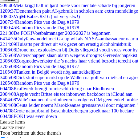
5
09:40
Meta krijgt half miljard boete voor mentale schade bij jongeren
12
09:37
Denemarken pakt AI-gebruik in scholen aan: extra mondeling
1
08:03
VrijMiBabes #316 (not very sfw!)
20
07:34
Random Pics van de Dag #1979
19
00:45
Random Pics van de Dag #1978
2
21:30
De FOK!Voetbalmanager 2026/2027 is begonnen
64
14:35
Onlyfans-model met G-cup wil als NASA-ambassadeur naar 
22
14:09
Huisarts per direct uit vak gezet om ernstig alcoholmisbruik
19
06/08
Drone met explosieven bij Duits vliegveld voedt vrees voor hy
57
06/08
Waterschappen slaan alarm wegens droogte: Gereedschapskist
23
06/08
Zorgmedewerkster die 's nachts haar vriend bezocht terecht on
37
06/08
Random Pics van de Dag #1977
21
05/08
Tanken in België wordt nóg aantrekkelijker
34
05/08
Dirk sluit supermarkt op de Wallen na golf van diefstal en agre
12
05/08
Random Pics van de Dag #1976
6
04/08
Kraftwerk brengt ruimteschip terug naar Eindhoven
20
04/08
Apple vecht Britse eis tot inbouwen backdoor in iCloud aan
85
04/08
'Witte' mannen discrimineren is volgens OM geen enkel probl
30
04/08
Ceuta-leider noemt Marokkaanse grensaanval door migranten 
6
04/08
Grote natuurbrand Boschhuizerbergen groeit naar 100 hectare
6
04/08
FOK! was even down
Laatste items
Laatste items
Toon berichten uit deze thema's