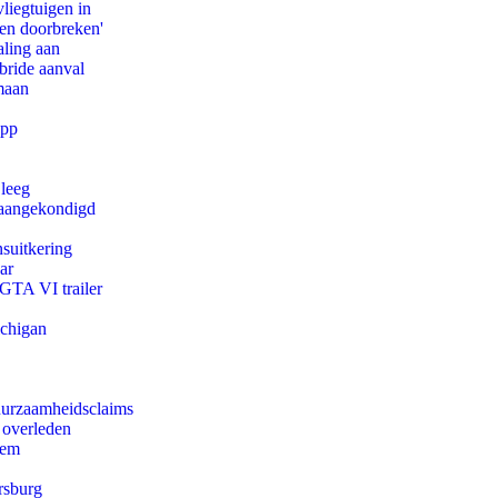
iegtuigen in
pen doorbreken'
aling aan
bride aanval
maan
app
 leeg
g aangekondigd
suitkering
ar
 GTA VI trailer
ichigan
duurzaamheidsclaims
 overleden
eem
rsburg