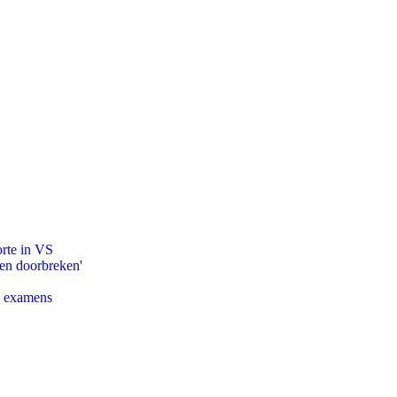
orte in VS
pen doorbreken'
e examens