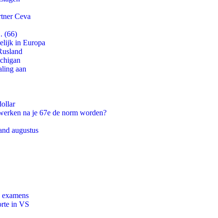
rtner Ceva
. (66)
lijk in Europa
Rusland
ichigan
aling aan
ollar
 werken na je 67e de norm worden?
and augustus
e examens
orte in VS