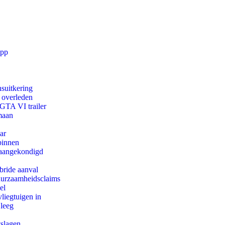
app
suitkering
d overleden
 GTA VI trailer
maan
ar
binnen
g aangekondigd
bride aanval
duurzaamheidsclaims
el
iegtuigen in
 leeg
tslagen