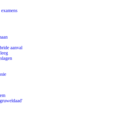
e examens
maan
bride aanval
 leeg
tslagen
ssie
eem
'gruweldaad'