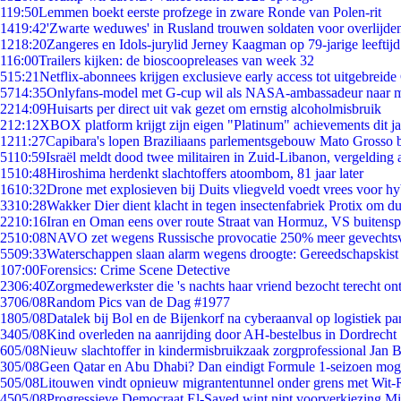
1
19:50
Lemmen boekt eerste profzege in zware Ronde van Polen-rit
14
19:42
'Zwarte weduwes' in Rusland trouwen soldaten voor overlijden
12
18:20
Zangeres en Idols-jurylid Jerney Kaagman op 79-jarige leeftij
1
16:00
Trailers kijken: de bioscoopreleases van week 32
5
15:21
Netflix-abonnees krijgen exclusieve early access tot uitgebreide
57
14:35
Onlyfans-model met G-cup wil als NASA-ambassadeur naar 
22
14:09
Huisarts per direct uit vak gezet om ernstig alcoholmisbruik
2
12:12
XBOX platform krijgt zijn eigen "Platinum" achievements dit ja
12
11:27
Capibara's lopen Braziliaans parlementsgebouw Mato Grosso 
51
10:59
Israël meldt dood twee militairen in Zuid-Libanon, vergeldin
15
10:48
Hiroshima herdenkt slachtoffers atoombom, 81 jaar later
16
10:32
Drone met explosieven bij Duits vliegveld voedt vrees voor hy
33
10:28
Wakker Dier dient klacht in tegen insectenfabriek Protix om 
22
10:16
Iran en Oman eens over route Straat van Hormuz, VS buitensp
25
10:08
NAVO zet wegens Russische provocatie 250% meer gevechtsvl
55
09:33
Waterschappen slaan alarm wegens droogte: Gereedschapskist
1
07:00
Forensics: Crime Scene Detective
23
06:40
Zorgmedewerkster die 's nachts haar vriend bezocht terecht on
37
06/08
Random Pics van de Dag #1977
18
05/08
Datalek bij Bol en de Bijenkorf na cyberaanval op logistiek pa
34
05/08
Kind overleden na aanrijding door AH-bestelbus in Dordrecht
6
05/08
Nieuw slachtoffer in kindermisbruikzaak zorgprofessional Jan B
3
05/08
Geen Qatar en Abu Dhabi? Dan eindigt Formule 1-seizoen moge
5
05/08
Litouwen vindt opnieuw migrantentunnel onder grens met Wit-
45
05/08
Progressieve Democraat El-Sayed wint nipt voorverkiezing M