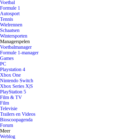
Voetbal
Formule 1
Autosport
Tennis
Wielrennen
Schaatsen
Wintersporten
Managerspelen
Voetbalmanager
Formule 1-manager
Games
PC
Playstation 4
Xbox One
Nintendo Switch
Xbox Series X|S
PlayStation 5
Film & TV
Film
Televisie
Trailers en Videos
Bioscoopagenda
Forum
Meer
Weblog