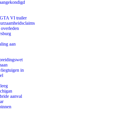
g aangekondigd
 GTA VI trailer
duurzaamheidsclaims
d overleden
rsburg
aling aan
preidingswet
maan
iegtuigen in
el
 leeg
ichigan
bride aanval
ar
binnen