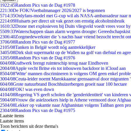
19
22:45
Random Pics van de Dag #1978
2
21:30
De FOK!Voetbalmanager 2026/2027 is begonnen
57
14:35
Onlyfans-model met G-cup wil als NASA-ambassadeur naar 
22
14:09
Huisarts per direct uit vak gezet om ernstig alcoholmisbruik
16
10:32
Drone met explosieven bij Duits vliegveld voedt vrees voor hy
55
09:33
Waterschappen slaan alarm wegens droogte: Gereedschapskist
23
06:40
Zorgmedewerkster die 's nachts haar vriend bezocht terecht on
37
06/08
Random Pics van de Dag #1977
21
05/08
Tanken in België wordt nóg aantrekkelijker
34
05/08
Dirk sluit supermarkt op de Wallen na golf van diefstal en agre
12
05/08
Random Pics van de Dag #1976
6
04/08
Kraftwerk brengt ruimteschip terug naar Eindhoven
20
04/08
Apple vecht Britse eis tot inbouwen backdoor in iCloud aan
85
04/08
'Witte' mannen discrimineren is volgens OM geen enkel probl
30
04/08
Ceuta-leider noemt Marokkaanse grensaanval door migranten 
6
04/08
Grote natuurbrand Boschhuizerbergen groeit naar 100 hectare
6
04/08
FOK! was even down
41
04/08
Regering VS geeft scholen die 'genderidentiteit' van kinderen
59
04/08
Vrouw die asielzoekers hielp in Athene vermoord door Afghaa
25
04/08
Lekker op vakantie naar Afghanistan volgens Taliban geen pr
23
04/08
Random Pics van de Dag #1975
Laatste items
Laatste items
Toon berichten uit deze thema's