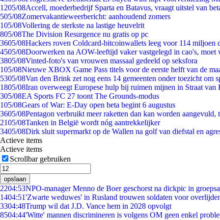
12
05/08
Accell, moederbedrijf Sparta en Batavus, vraagt uitstel van bet
5
05/08
Zomervakantieweerbericht: aanhoudend zomers
1
05/08
Vollering de sterkste na lastige heuvelrit
8
05/08
The Division Resurgence nu gratis op pc
36
05/08
Hackers roven Coldcard-bitcoinwallets leeg voor 114 miljoen d
45
05/08
Doorwerken na AOW-leeftijd vaker vastgelegd in cao's, moet
38
05/08
Vinted-foto's van vrouwen massaal gedeeld op seksfora
1
05/08
Nieuwe XBOX Game Pass titels voor de eerste helft van de ma
53
05/08
Van den Brink zet nog eens 14 gemeenten onder toezicht om s
18
05/08
Iran overweegt Europese hulp bij ruimen mijnen in Straat va
3
05/08
EA Sports FC 27 toont The Grounds-modus
1
05/08
Gears of War: E-Day open beta begint 6 augustus
36
05/08
Pentagon verbruikt meer raketten dan kan worden aangevuld, t
21
05/08
Tanken in België wordt nóg aantrekkelijker
34
05/08
Dirk sluit supermarkt op de Wallen na golf van diefstal en agre
Actieve items
Actieve items
Scrollbar gebruiken
opslaan
22
04:53
NPO-manager Menno de Boer geschorst na dickpic in groeps
14
04:51
'Zwarte weduwes' in Rusland trouwen soldaten voor overlijden
33
04:48
Trump wil dat J.D. Vance hem in 2028 opvolgt
85
04:44
'Witte' mannen discrimineren is volgens OM geen enkel probl