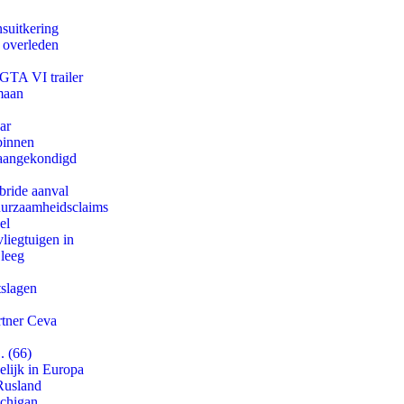
suitkering
d overleden
 GTA VI trailer
maan
ar
binnen
g aangekondigd
bride aanval
duurzaamheidsclaims
el
iegtuigen in
 leeg
tslagen
rtner Ceva
. (66)
lijk in Europa
Rusland
ichigan