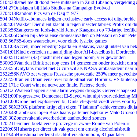
51
04:38
Israël meldt dood twee militairen in Zuid-Libanon, vergeldin
9
04:27
Ontslagen bij Halo Studios na Campaign Evolved
37
04:13
Random Pics van de Dag #1977
5
04:04
Netflix-abonnees krijgen exclusieve early access tot uitgebreide
33
04:01
Wakker Dier dient klacht in tegen insectenfabriek Protix om 
12
03:56
Zangeres en Idols-jurylid Jerney Kaagman op 79-jarige leeftij
27
03:06
Doden bij Oekraïense droneaanvallen op Moskou en Sint-Pete
8
02:56
PS5-doos waarschuwt voor einde fysieke games
12
01:08
Accell, moederbedrijf Sparta en Batavus, vraagt uitstel van bet
34
01:01
Kind overleden na aanrijding door AH-bestelbus in Dordrecht
15
00:51
Duitser (93) crasht met quad tegen boom, vier gewonden
53
00:28
Van den Brink zet nog eens 14 gemeenten onder toezicht om s
57
23:55
Onlyfans-model met G-cup wil als NASA-ambassadeur naar 
25
22:56
NAVO zet wegens Russische provocatie 250% meer gevechtsvl
22
22:50
Iran en Oman eens over route Straat van Hormuz, VS buitensp
2
22:17
Le Court wint na nerveuze finale, Pieterse derde
55
21:25
Waterschappen slaan alarm wegens droogte: Gereedschapskist
45
21:00
Progressieve Democraat El-Sayed wint nipt voorverkiezing M
16
21:00
Drone met explosieven bij Duits vliegveld voedt vrees voor hy
2
20:58
XBOX platform krijgt zijn eigen "Platinum" achievements dit ja
12
20:48
Capibara's lopen Braziliaans parlementsgebouw Mato Grosso 
5
20:30
Zomervakantieweerbericht: aanhoudend zomers
1
20:21
Lemmen boekt eerste profzege in zware Ronde van Polen-rit
22
20:05
Huisarts per direct uit vak gezet om ernstig alcoholmisbruik
15
19:45
Hiroshima herdenkt slachtoffers atoombom, 81 jaar later