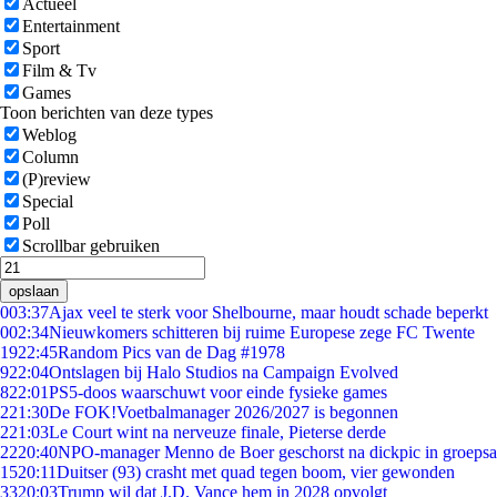
Actueel
Entertainment
Sport
Film & Tv
Games
Toon berichten van deze types
Weblog
Column
(P)review
Special
Poll
Scrollbar gebruiken
opslaan
0
03:37
Ajax veel te sterk voor Shelbourne, maar houdt schade beperkt
0
02:34
Nieuwkomers schitteren bij ruime Europese zege FC Twente
19
22:45
Random Pics van de Dag #1978
9
22:04
Ontslagen bij Halo Studios na Campaign Evolved
8
22:01
PS5-doos waarschuwt voor einde fysieke games
2
21:30
De FOK!Voetbalmanager 2026/2027 is begonnen
2
21:03
Le Court wint na nerveuze finale, Pieterse derde
22
20:40
NPO-manager Menno de Boer geschorst na dickpic in groeps
15
20:11
Duitser (93) crasht met quad tegen boom, vier gewonden
33
20:03
Trump wil dat J.D. Vance hem in 2028 opvolgt