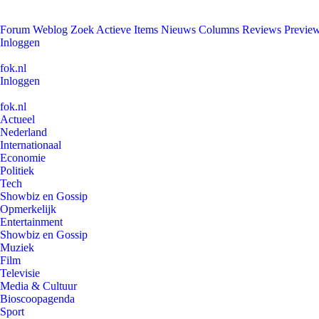
Forum
Weblog
Zoek
Actieve Items
Nieuws
Columns
Reviews
Previe
Inloggen
fok.nl
Inloggen
fok.nl
Actueel
Nederland
Internationaal
Economie
Politiek
Tech
Showbiz en Gossip
Opmerkelijk
Entertainment
Showbiz en Gossip
Muziek
Film
Televisie
Media & Cultuur
Bioscoopagenda
Sport