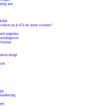
aling aan
ollar
 werken na je 67e de norm worden?
and augustus
preidingswet
n Hormuz
ekort dreigt
ssie
app
suitkering
eem