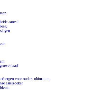
maan
bride aanval
 leeg
tslagen
ssie
eem
'gruweldaad'
 verbergen voor ouders ultimatum
nse asielzoeker
obleem