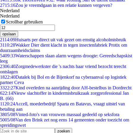
27
15:16
Zou je vreemdgaan in een relatie kunnen vergeven?
Nederland
Nederland
Scrollbar gebruiken
opslaan
21
14:09
Huisarts per direct uit vak gezet om ernstig alcoholmisbruik
31
10:28
Wakker Dier dient klacht in tegen insectenfabriek Protix om
duurzaamheidsclaims
54
09:33
Waterschappen slaan alarm wegens droogte: Gereedschapskist
leeg
23
06:40
Zorgmedewerkster die 's nachts haar vriend bezocht terecht
ontslagen
18
22:40
Datalek bij Bol en de Bijenkorf na cyberaanval op logistiek
partner Ceva
33
22:27
Kind overleden na aanrijding door AH-bestelbus in Dordrecht
6
22:14
Nieuw slachtoffer in kindermisbruikzaak zorgprofessional Jan
B. (66)
11
20:24
Accell, moederbedrijf Sparta en Batavus, vraagt uitstel van
betaling aan
38
05/08
Vinted-foto's van vrouwen massaal gedeeld op seksfora
50
05/08
Van den Brink zet nog eens 14 gemeenten onder toezicht om
spreidingswet