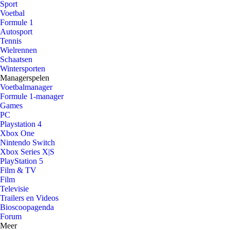
Sport
Voetbal
Formule 1
Autosport
Tennis
Wielrennen
Schaatsen
Wintersporten
Managerspelen
Voetbalmanager
Formule 1-manager
Games
PC
Playstation 4
Xbox One
Nintendo Switch
Xbox Series X|S
PlayStation 5
Film & TV
Film
Televisie
Trailers en Videos
Bioscoopagenda
Forum
Meer