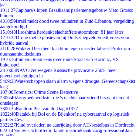
jaar
10
11:27
Capibara's lopen Braziliaans parlementsgebouw Mato Grosso
binnen
43
10:59
Israël meldt dood twee militairen in Zuid-Libanon, vergelding
aangekondigd
15
10:48
Hiroshima herdenkt slachtoffers atoombom, 81 jaar later
12
10:32
Drone met explosieven bij Duits vliegveld voedt vrees voor
hybride aanval
31
10:28
Wakker Dier dient klacht in tegen insectenfabriek Protix om
duurzaamheidsclaims
19
10:16
Iran en Oman eens over route Straat van Hormuz, VS
buitenspel
23
10:08
NAVO zet wegens Russische provocatie 250% meer
gevechtsvliegtuigen in
54
09:33
Waterschappen slaan alarm wegens droogte: Gereedschapskist
leeg
1
07:00
Forensics: Crime Scene Detective
23
06:40
Zorgmedewerkster die 's nachts haar vriend bezocht terecht
ontslagen
33
00:35
Random Pics van de Dag #1977
18
22:40
Datalek bij Bol en de Bijenkorf na cyberaanval op logistiek
partner Ceva
33
22:27
Kind overleden na aanrijding door AH-bestelbus in Dordrecht
6
22:14
Nieuw slachtoffer in kindermisbruikzaak zorgprofessional Jan
B. (66)