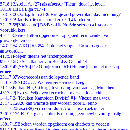
57
18:13
Abdul A. (27) als afperser "Fleur" door het leven
101
18:10
[La Liga #177]
183
18:06
Oorlog Iran #136 Bridge and powerplant day incoming?
120
17:59
Jan B. (66) misbruikt zeker 14 kinderen
221
17:58
[Videoland] B&B vol liefde 6de seizoen #1 voor de
vooruitkijkers
45
17:56
Perez Hilton opgenomen op spoed na uitzenden van
gruwelijke video
143
17:54
[AKQ] #3384 Topic met vragen. En soms goede
antwoorden.
4
17:51
Poepen tijdens het tandenpoetsen
99
17:46
De Schatkamer van Beeld & Geluid #4
186
17:42
[SBS6] De Oranjezomer #10 Helene je kan het niet stop
ermee
231
17:37
Weerrecords aan de lopende band
183
17:29
NEC #77: Wat een seizoen is dit zeg
7
17:28
Farhad N. (25) krijgt levenslang voor aanslag Munchen
45
17:27
[Eva vd Wijdeven] geruchten over dakloosheid
144
17:24
[Keuken Kampioen Divisie] #44 Vitesse mag weg
28
17:21
2026 kan warmste jaar worden door El Nino
114
17:20
Lisa (38) vermoord door Afghaanse asielzoeker
220
17:17
GR: Elk glas alcohol is riskant, geen bewijs voor gunstig
effect
188
17:15
Boeken worden opgekocht om chatbots te voeden
91
17:12
Influencer Anna Dobber over pestgedrag op gesponsorde reis