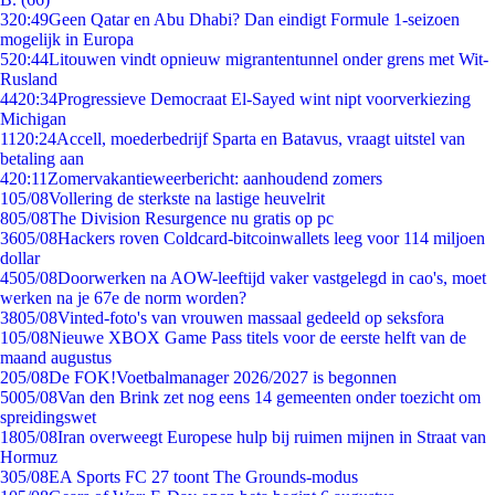
3
20:49
Geen Qatar en Abu Dhabi? Dan eindigt Formule 1-seizoen
mogelijk in Europa
5
20:44
Litouwen vindt opnieuw migrantentunnel onder grens met Wit-
Rusland
44
20:34
Progressieve Democraat El-Sayed wint nipt voorverkiezing
Michigan
11
20:24
Accell, moederbedrijf Sparta en Batavus, vraagt uitstel van
betaling aan
4
20:11
Zomervakantieweerbericht: aanhoudend zomers
1
05/08
Vollering de sterkste na lastige heuvelrit
8
05/08
The Division Resurgence nu gratis op pc
36
05/08
Hackers roven Coldcard-bitcoinwallets leeg voor 114 miljoen
dollar
45
05/08
Doorwerken na AOW-leeftijd vaker vastgelegd in cao's, moet
werken na je 67e de norm worden?
38
05/08
Vinted-foto's van vrouwen massaal gedeeld op seksfora
1
05/08
Nieuwe XBOX Game Pass titels voor de eerste helft van de
maand augustus
2
05/08
De FOK!Voetbalmanager 2026/2027 is begonnen
50
05/08
Van den Brink zet nog eens 14 gemeenten onder toezicht om
spreidingswet
18
05/08
Iran overweegt Europese hulp bij ruimen mijnen in Straat van
Hormuz
3
05/08
EA Sports FC 27 toont The Grounds-modus