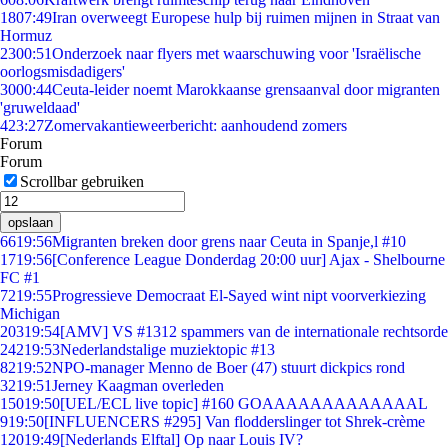
18
07:49
Iran overweegt Europese hulp bij ruimen mijnen in Straat van
Hormuz
23
00:51
Onderzoek naar flyers met waarschuwing voor 'Israëlische
oorlogsmisdadigers'
30
00:44
Ceuta-leider noemt Marokkaanse grensaanval door migranten
'gruweldaad'
4
23:27
Zomervakantieweerbericht: aanhoudend zomers
Forum
Forum
Scrollbar gebruiken
opslaan
66
19:56
Migranten breken door grens naar Ceuta in Spanje,l #10
17
19:56
[Conference League Donderdag 20:00 uur] Ajax - Shelbourne
FC #1
72
19:55
Progressieve Democraat El-Sayed wint nipt voorverkiezing
Michigan
203
19:54
[AMV] VS #1312 spammers van de internationale rechtsorde
242
19:53
Nederlandstalige muziektopic #13
82
19:52
NPO-manager Menno de Boer (47) stuurt dickpics rond
32
19:51
Jerney Kaagman overleden
150
19:50
[UEL/ECL live topic] #160 GOAAAAAAAAAAAAAL
9
19:50
[INFLUENCERS #295] Van flodderslinger tot Shrek-crème
120
19:49
[Nederlands Elftal] Op naar Louis IV?