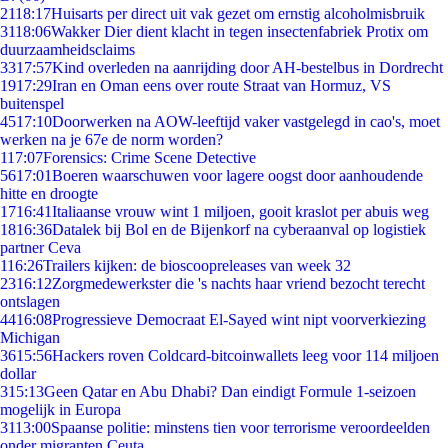
21
18:17
Huisarts per direct uit vak gezet om ernstig alcoholmisbruik
31
18:06
Wakker Dier dient klacht in tegen insectenfabriek Protix om
duurzaamheidsclaims
33
17:57
Kind overleden na aanrijding door AH-bestelbus in Dordrecht
19
17:29
Iran en Oman eens over route Straat van Hormuz, VS
buitenspel
45
17:10
Doorwerken na AOW-leeftijd vaker vastgelegd in cao's, moet
werken na je 67e de norm worden?
1
17:07
Forensics: Crime Scene Detective
56
17:01
Boeren waarschuwen voor lagere oogst door aanhoudende
hitte en droogte
17
16:41
Italiaanse vrouw wint 1 miljoen, gooit kraslot per abuis weg
18
16:36
Datalek bij Bol en de Bijenkorf na cyberaanval op logistiek
partner Ceva
1
16:26
Trailers kijken: de bioscoopreleases van week 32
23
16:12
Zorgmedewerkster die 's nachts haar vriend bezocht terecht
ontslagen
44
16:08
Progressieve Democraat El-Sayed wint nipt voorverkiezing
Michigan
36
15:56
Hackers roven Coldcard-bitcoinwallets leeg voor 114 miljoen
dollar
3
15:13
Geen Qatar en Abu Dhabi? Dan eindigt Formule 1-seizoen
mogelijk in Europa
31
13:00
Spaanse politie: minstens tien voor terrorisme veroordeelden
onder migranten Ceuta