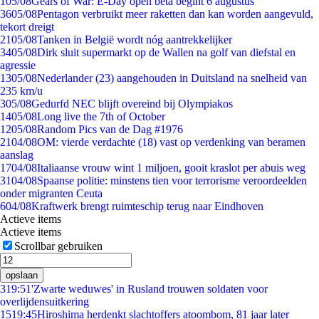
1
05/08
Gears of War: E-Day open beta begint 6 augustus
36
05/08
Pentagon verbruikt meer raketten dan kan worden aangevuld,
tekort dreigt
21
05/08
Tanken in België wordt nóg aantrekkelijker
34
05/08
Dirk sluit supermarkt op de Wallen na golf van diefstal en
agressie
13
05/08
Nederlander (23) aangehouden in Duitsland na snelheid van
235 km/u
3
05/08
Gedurfd NEC blijft overeind bij Olympiakos
14
05/08
Long live the 7th of October
12
05/08
Random Pics van de Dag #1976
21
04/08
OM: vierde verdachte (18) vast op verdenking van beramen
aanslag
17
04/08
Italiaanse vrouw wint 1 miljoen, gooit kraslot per abuis weg
31
04/08
Spaanse politie: minstens tien voor terrorisme veroordeelden
onder migranten Ceuta
6
04/08
Kraftwerk brengt ruimteschip terug naar Eindhoven
Actieve items
Actieve items
Scrollbar gebruiken
opslaan
3
19:51
'Zwarte weduwes' in Rusland trouwen soldaten voor
overlijdensuitkering
15
19:45
Hiroshima herdenkt slachtoffers atoombom, 81 jaar later