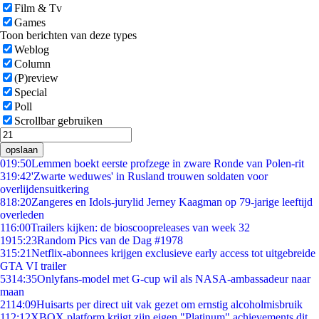
Film & Tv
Games
Toon berichten van deze types
Weblog
Column
(P)review
Special
Poll
Scrollbar gebruiken
opslaan
0
19:50
Lemmen boekt eerste profzege in zware Ronde van Polen-rit
3
19:42
'Zwarte weduwes' in Rusland trouwen soldaten voor
overlijdensuitkering
8
18:20
Zangeres en Idols-jurylid Jerney Kaagman op 79-jarige leeftijd
overleden
1
16:00
Trailers kijken: de bioscoopreleases van week 32
19
15:23
Random Pics van de Dag #1978
3
15:21
Netflix-abonnees krijgen exclusieve early access tot uitgebreide
GTA VI trailer
53
14:35
Onlyfans-model met G-cup wil als NASA-ambassadeur naar
maan
21
14:09
Huisarts per direct uit vak gezet om ernstig alcoholmisbruik
1
12:12
XBOX platform krijgt zijn eigen "Platinum" achievements dit