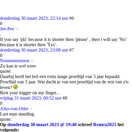
donderdag 30 maart 2023, 22:14 uur
#6
0
Jee-Pee
.
If you say 'plz' because it is shorter then 'please' , then i will say 'No'
because it is shorter then 'Ýes'.
donderdag 30 maart 2023, 23:08 uur
#7
0
Nounounounou
Zo kan ie wel weer
quote:
Daarbij heeft het hof een extra lange proeftijd van 5 jaar bepaald.
Proeftijd van 5 jaar. Wat dacht je van een proeftijd van de rest van z'n
leven?
Rest your trigger on my finger...
vrijdag 31 maart 2023, 00:52 uur
#8
0
Also-von-Oder
Last man standing.
quote:
Op
donderdag 30 maart 2023 @ 19:40
schreef
Remco2021
het
volgende: