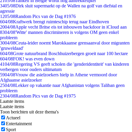
21
05/08
Tanken in België wordt nóg aantrekkelijker
34
05/08
Dirk sluit supermarkt op de Wallen na golf van diefstal en
agressie
12
05/08
Random Pics van de Dag #1976
6
04/08
Kraftwerk brengt ruimteschip terug naar Eindhoven
20
04/08
Apple vecht Britse eis tot inbouwen backdoor in iCloud aan
83
04/08
'Witte' mannen discrimineren is volgens OM geen enkel
probleem
30
04/08
Ceuta-leider noemt Marokkaanse grensaanval door migranten
'gruweldaad'
6
04/08
Grote natuurbrand Boschhuizerbergen groeit naar 100 hectare
6
04/08
FOK! was even down
41
04/08
Regering VS geeft scholen die 'genderidentiteit' van kinderen
verbergen voor ouders ultimatum
59
04/08
Vrouw die asielzoekers hielp in Athene vermoord door
Afghaanse asielzoeker
25
04/08
Lekker op vakantie naar Afghanistan volgens Taliban geen
probleem
23
04/08
Random Pics van de Dag #1975
Laatste items
Laatste items
Toon berichten uit deze thema's
Actueel
Entertainment
Sport