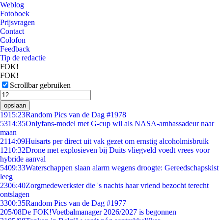
Weblog
Fotoboek
Prijsvragen
Contact
Colofon
Feedback
Tip de redactie
FOK!
FOK!
Scrollbar gebruiken
opslaan
19
15:23
Random Pics van de Dag #1978
53
14:35
Onlyfans-model met G-cup wil als NASA-ambassadeur naar
maan
21
14:09
Huisarts per direct uit vak gezet om ernstig alcoholmisbruik
12
10:32
Drone met explosieven bij Duits vliegveld voedt vrees voor
hybride aanval
54
09:33
Waterschappen slaan alarm wegens droogte: Gereedschapskist
leeg
23
06:40
Zorgmedewerkster die 's nachts haar vriend bezocht terecht
ontslagen
33
00:35
Random Pics van de Dag #1977
2
05/08
De FOK!Voetbalmanager 2026/2027 is begonnen