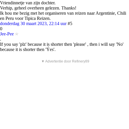
Vriendinnetje van zijn dochter.
Verhip, geheel overheen gelezen. Thanks!
Ik hou me bezig met het organiseren van reizen naar Argentinie, Chili
en Peru voor Tipica Reizen.
donderdag 30 maart 2023, 22:14 uur
#5
0
Jee-Pee
.
If you say 'plz' because it is shorter then 'please' , then i will say 'No'
because it is shorter then 'Ýes'.
▼ Advertentie door Refinery89