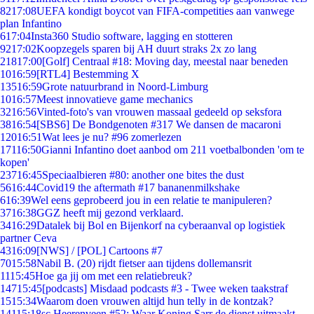
82
17:08
UEFA kondigt boycot van FIFA-competities aan vanwege
plan Infantino
6
17:04
Insta360 Studio software, lagging en stotteren
92
17:02
Koopzegels sparen bij AH duurt straks 2x zo lang
218
17:00
[Golf] Centraal #18: Moving day, meestal naar beneden
10
16:59
[RTL4] Bestemming X
135
16:59
Grote natuurbrand in Noord-Limburg
10
16:57
Meest innovatieve game mechanics
32
16:56
Vinted-foto's van vrouwen massaal gedeeld op seksfora
38
16:54
[SBS6] De Bondgenoten #317 We dansen de macaroni
120
16:51
Wat lees je nu? #96 zomerlezen
171
16:50
Gianni Infantino doet aanbod om 211 voetbalbonden 'om te
kopen'
237
16:45
Speciaalbieren #80: another one bites the dust
56
16:44
Covid19 the aftermath #17 bananenmilkshake
6
16:39
Wel eens geprobeerd jou in een relatie te manipuleren?
37
16:38
GGZ heeft mij gezond verklaard.
34
16:29
Datalek bij Bol en Bijenkorf na cyberaanval op logistiek
partner Ceva
43
16:09
[NWS] / [POL] Cartoons #7
70
15:58
Nabil B. (20) rijdt fietser aan tijdens dollemansrit
11
15:45
Hoe ga jij om met een relatiebreuk?
147
15:45
[podcasts] Misdaad podcasts #3 - Twee weken taakstraf
15
15:34
Waarom doen vrouwen altijd hun telly in de kontzak?
141
15:18
sc Heerenveen #52: Waar Koning Sarr de dienst uitmaakt