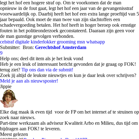
legt het hof een hogere straf op. Om te voorkomen dat de man
opnieuw in de fout gaat, legt het hof een jaar van de gevangenisstraf
voorwaardelijk op. Daarbij heeft het hof een extra lange proeftijd van 5
jaar bepaald. Ook moet de man twee van zijn slachtoffers een
schadevergoeding betalen. Het hof heeft in hoger beroep ook ernstige
fouten in het politieonderzoek geconstateerd. Daaraan zijn geen voor
de man gunstige gevolgen verbonden.
celstraf
digitale kinderlokker
grooming
msn
whatsapp
Submitter:
Bron:
Gerechtshof Amsterdam
9
Help ons; deel dit item als je het leuk vond
Heb je een leuk of interessant bericht gevonden dat je graag op FOK!
terug ziet?
Tip ons dan via de submit!
Zoek jij altijd de leukste nieuwtjes en kun je daar leuk over schrijven?
Meld je aan als nieuwsposter!
Jippie
Elke dag maak ik even tijd voor de FP om het internet af te struinen op
zoek naar nieuws.
Part-time werkzaam als adviseur Kwaliteit Arbo en Milieu, dus tijd om
bijdragen aan FOK! te leveren.
Meest gelezen