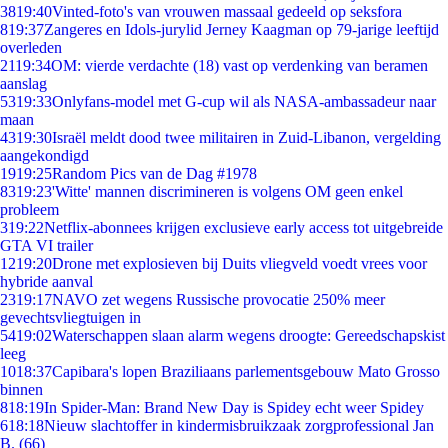
38
19:40
Vinted-foto's van vrouwen massaal gedeeld op seksfora
8
19:37
Zangeres en Idols-jurylid Jerney Kaagman op 79-jarige leeftijd
overleden
21
19:34
OM: vierde verdachte (18) vast op verdenking van beramen
aanslag
53
19:33
Onlyfans-model met G-cup wil als NASA-ambassadeur naar
maan
43
19:30
Israël meldt dood twee militairen in Zuid-Libanon, vergelding
aangekondigd
19
19:25
Random Pics van de Dag #1978
83
19:23
'Witte' mannen discrimineren is volgens OM geen enkel
probleem
3
19:22
Netflix-abonnees krijgen exclusieve early access tot uitgebreide
GTA VI trailer
12
19:20
Drone met explosieven bij Duits vliegveld voedt vrees voor
hybride aanval
23
19:17
NAVO zet wegens Russische provocatie 250% meer
gevechtsvliegtuigen in
54
19:02
Waterschappen slaan alarm wegens droogte: Gereedschapskist
leeg
10
18:37
Capibara's lopen Braziliaans parlementsgebouw Mato Grosso
binnen
8
18:19
In Spider-Man: Brand New Day is Spidey echt weer Spidey
6
18:18
Nieuw slachtoffer in kindermisbruikzaak zorgprofessional Jan
B. (66)