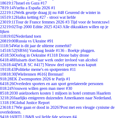
186
19:17
Israel en Gaza #17
78
19:14
Vuelta a España 2026 #1
222
19:12
Welk geurtje draag jij nu #48 Geurend de winter in
165
19:12
Haiku ketting #27 - strooi wat liefde
230
19:11
Tour de France femmes 2026 #3 Tijd voor de borstcrawl
232
19:02
Top 2000 Editie 2025 #243 Alle dikzakken willen op je
lijken
118
19:02
Nederland toen
208
19:00
Russia vs Ukraine #91
11
18:54
Wat is dit jaar de ultieme zomerhit?
145
18:52
[SBS6] Vandaag Inside #136 - Boekje pluggen.
45
18:50
Oorlog in Oekraïne #1318 Drone baby drone
64
18:48
Huisarts doet haar werk onder invloed van alcohol
126
18:44
[WLR SC #417] Nieuw deel openen was kaputt
191
18:43
Politieke meme's en spotprenten #11
108
18:30
[Wielrennen #616] Brennan!
9
18:28
EK Zwemsporten 2026 te Parijs #1
64
18:26
Overleden sporters en aan sport gerelateerde personen
0
18:24
Vrouwen willen geen man meer #30
85
18:20
30 asielzoekers kosten 1 miljoen in hotel centrum Haarlem
32
18:20
Jaarlijks emigreren duizenden Amerikanen naar Nederland.
13
18:19
Global Justice Report
236
18:17
Wie gaan er dood in 2026?Post met een vleugje cynisme de
overledenen.
94
18:16
[RTL] B&B vol liefde 6de seizoen #4