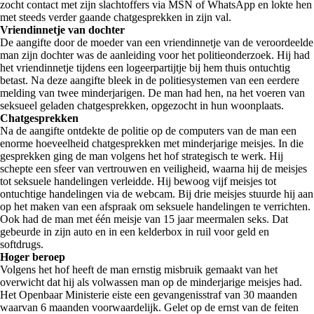
zocht contact met zijn slachtoffers via MSN of WhatsApp en lokte hen
met steeds verder gaande chatgesprekken in zijn val.
Vriendinnetje van dochter
De aangifte door de moeder van een vriendinnetje van de veroordeelde
man zijn dochter was de aanleiding voor het politieonderzoek. Hij had
het vriendinnetje tijdens een logeerpartijtje bij hem thuis ontuchtig
betast. Na deze aangifte bleek in de politiesystemen van een eerdere
melding van twee minderjarigen. De man had hen, na het voeren van
seksueel geladen chatgesprekken, opgezocht in hun woonplaats.
Chatgesprekken
Na de aangifte ontdekte de politie op de computers van de man een
enorme hoeveelheid chatgesprekken met minderjarige meisjes. In die
gesprekken ging de man volgens het hof strategisch te werk. Hij
schepte een sfeer van vertrouwen en veiligheid, waarna hij de meisjes
tot seksuele handelingen verleidde. Hij bewoog vijf meisjes tot
ontuchtige handelingen via de webcam. Bij drie meisjes stuurde hij aan
op het maken van een afspraak om seksuele handelingen te verrichten.
Ook had de man met één meisje van 15 jaar meermalen seks. Dat
gebeurde in zijn auto en in een kelderbox in ruil voor geld en
softdrugs.
Hoger beroep
Volgens het hof heeft de man ernstig misbruik gemaakt van het
overwicht dat hij als volwassen man op de minderjarige meisjes had.
Het Openbaar Ministerie eiste een gevangenisstraf van 30 maanden
waarvan 6 maanden voorwaardelijk. Gelet op de ernst van de feiten