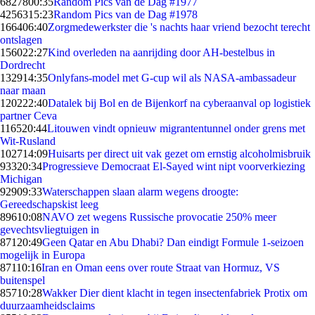
68278
00:35
Random Pics van de Dag #1977
42563
15:23
Random Pics van de Dag #1978
1664
06:40
Zorgmedewerkster die 's nachts haar vriend bezocht terecht
ontslagen
1560
22:27
Kind overleden na aanrijding door AH-bestelbus in
Dordrecht
1329
14:35
Onlyfans-model met G-cup wil als NASA-ambassadeur
naar maan
1202
22:40
Datalek bij Bol en de Bijenkorf na cyberaanval op logistiek
partner Ceva
1165
20:44
Litouwen vindt opnieuw migrantentunnel onder grens met
Wit-Rusland
1027
14:09
Huisarts per direct uit vak gezet om ernstig alcoholmisbruik
933
20:34
Progressieve Democraat El-Sayed wint nipt voorverkiezing
Michigan
929
09:33
Waterschappen slaan alarm wegens droogte:
Gereedschapskist leeg
896
10:08
NAVO zet wegens Russische provocatie 250% meer
gevechtsvliegtuigen in
871
20:49
Geen Qatar en Abu Dhabi? Dan eindigt Formule 1-seizoen
mogelijk in Europa
871
10:16
Iran en Oman eens over route Straat van Hormuz, VS
buitenspel
857
10:28
Wakker Dier dient klacht in tegen insectenfabriek Protix om
duurzaamheidsclaims