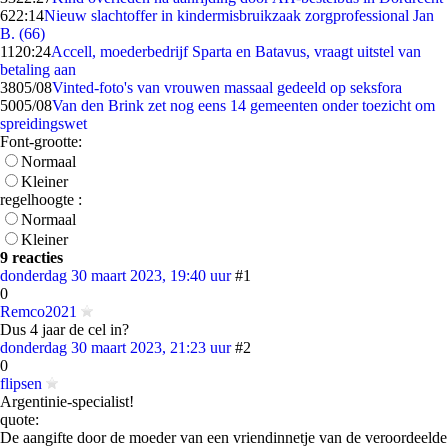
6
22:14
Nieuw slachtoffer in kindermisbruikzaak zorgprofessional Jan
B. (66)
11
20:24
Accell, moederbedrijf Sparta en Batavus, vraagt uitstel van
betaling aan
38
05/08
Vinted-foto's van vrouwen massaal gedeeld op seksfora
50
05/08
Van den Brink zet nog eens 14 gemeenten onder toezicht om
spreidingswet
Font-grootte:
Normaal
Kleiner
regelhoogte :
Normaal
Kleiner
9 reacties
donderdag 30 maart 2023, 19:40 uur
#1
0
Remco2021
Dus 4 jaar de cel in?
donderdag 30 maart 2023, 21:23 uur
#2
0
flipsen
Argentinie-specialist!
quote:
De aangifte door de moeder van een vriendinnetje van de veroordeelde