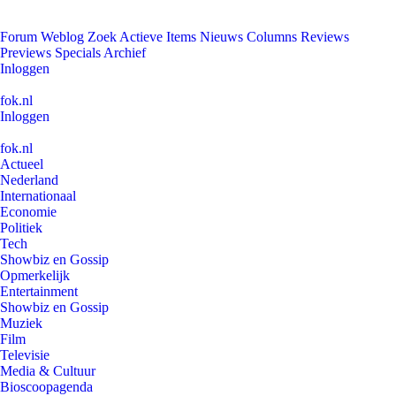
Forum
Weblog
Zoek
Actieve Items
Nieuws
Columns
Reviews
Previews
Specials
Archief
Inloggen
fok.nl
Inloggen
fok.nl
Actueel
Nederland
Internationaal
Economie
Politiek
Tech
Showbiz en Gossip
Opmerkelijk
Entertainment
Showbiz en Gossip
Muziek
Film
Televisie
Media & Cultuur
Bioscoopagenda