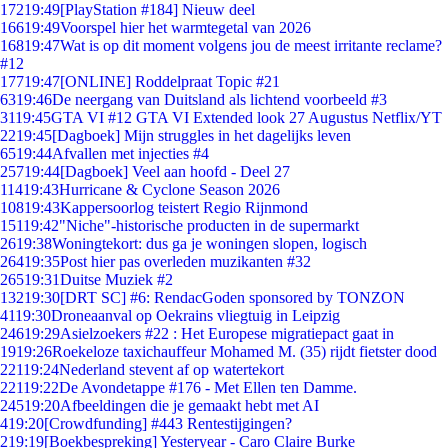
172
19:49
[PlayStation #184] Nieuw deel
166
19:49
Voorspel hier het warmtegetal van 2026
168
19:47
Wat is op dit moment volgens jou de meest irritante reclame?
#12
177
19:47
[ONLINE] Roddelpraat Topic #21
63
19:46
De neergang van Duitsland als lichtend voorbeeld #3
31
19:45
GTA VI #12 GTA VI Extended look 27 Augustus Netflix/YT
22
19:45
[Dagboek] Mijn struggles in het dagelijks leven
65
19:44
Afvallen met injecties #4
257
19:44
[Dagboek] Veel aan hoofd - Deel 27
114
19:43
Hurricane & Cyclone Season 2026
108
19:43
Kappersoorlog teistert Regio Rijnmond
151
19:42
"Niche"-historische producten in de supermarkt
26
19:38
Woningtekort: dus ga je woningen slopen, logisch
264
19:35
Post hier pas overleden muzikanten #32
265
19:31
Duitse Muziek #2
132
19:30
[DRT SC] #6: RendacGoden sponsored by TONZON
41
19:30
Droneaanval op Oekrains vliegtuig in Leipzig
246
19:29
Asielzoekers #22 : Het Europese migratiepact gaat in
19
19:26
Roekeloze taxichauffeur Mohamed M. (35) rijdt fietster dood
221
19:24
Nederland stevent af op watertekort
221
19:22
De Avondetappe #176 - Met Ellen ten Damme.
245
19:20
Afbeeldingen die je gemaakt hebt met AI
4
19:20
[Crowdfunding] #443 Rentestijgingen?
2
19:19
[Boekbespreking] Yesteryear - Caro Claire Burke