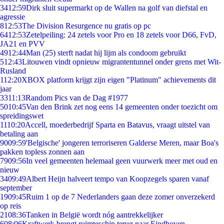
34
12:59
Dirk sluit supermarkt op de Wallen na golf van diefstal en
agressie
8
12:53
The Division Resurgence nu gratis op pc
64
12:53
Zetelpeiling: 24 zetels voor Pro en 18 zetels voor D66, FvD,
JA21 en PVV
49
12:44
Man (25) sterft nadat hij lijm als condoom gebruikt
5
12:43
Litouwen vindt opnieuw migrantentunnel onder grens met Wit-
Rusland
1
12:20
XBOX platform krijgt zijn eigen "Platinum" achievements dit
jaar
33
11:13
Random Pics van de Dag #1977
50
10:45
Van den Brink zet nog eens 14 gemeenten onder toezicht om
spreidingswet
11
10:20
Accell, moederbedrijf Sparta en Batavus, vraagt uitstel van
betaling aan
90
09:59
'Belgische' jongeren terroriseren Galderse Meren, maar Boa's
pakken topless zonnen aan
79
09:56
In veel gemeenten helemaal geen vuurwerk meer met oud en
nieuw
34
09:49
Albert Heijn halveert tempo van Koopzegels sparen vanaf
september
19
09:45
Ruim 1 op de 7 Nederlanders gaan deze zomer onverzekerd
op reis
21
08:36
Tanken in België wordt nóg aantrekkelijker
6
08:06
Kraftwerk brengt ruimteschip terug naar Eindhoven