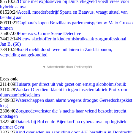
855
10:32
Drone met explosieven bij Duits vliegveld voedt vrees voor
hybride aanval
815
20:24
Accell, moederbedrijf Sparta en Batavus, vraagt uitstel van
betaling aan
809
11:27
Capibara's lopen Braziliaans parlementsgebouw Mato Grosso
binnen
754
07:00
Forensics: Crime Scene Detective
744
22:14
Nieuw slachtoffer in kindermisbruikzaak zorgprofessional
Jan B. (66)
739
10:59
Israël meldt dood twee militairen in Zuid-Libanon,
vergelding aangekondigd
▼ Advertentie door Refinery89
Lees ook
21
14:09
Huisarts per direct uit vak gezet om ernstig alcoholmisbruik
31
10:28
Wakker Dier dient klacht in tegen insectenfabriek Protix om
duurzaamheidsclaims
54
09:33
Waterschappen slaan alarm wegens droogte: Gereedschapskist
leeg
23
06:40
Zorgmedewerkster die 's nachts haar vriend bezocht terecht
ontslagen
18
22:40
Datalek bij Bol en de Bijenkorf na cyberaanval op logistiek
partner Ceva
33
22:27
Kind overleden na aanrijding door AH-bestelbus in Dordrecht