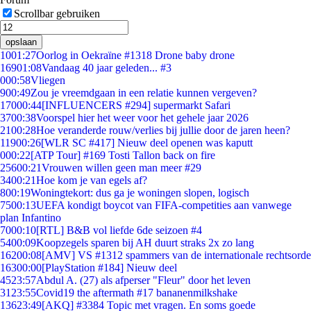
Scrollbar gebruiken
opslaan
10
01:27
Oorlog in Oekraïne #1318 Drone baby drone
169
01:08
Vandaag 40 jaar geleden... #3
0
00:58
Vliegen
9
00:49
Zou je vreemdgaan in een relatie kunnen vergeven?
170
00:44
[INFLUENCERS #294] supermarkt Safari
37
00:38
Voorspel hier het weer voor het gehele jaar 2026
21
00:28
Hoe veranderde rouw/verlies bij jullie door de jaren heen?
119
00:26
[WLR SC #417] Nieuw deel openen was kaputt
0
00:22
[ATP Tour] #169 Tosti Tallon back on fire
256
00:21
Vrouwen willen geen man meer #29
34
00:21
Hoe kom je van egels af?
8
00:19
Woningtekort: dus ga je woningen slopen, logisch
75
00:13
UEFA kondigt boycot van FIFA-competities aan vanwege
plan Infantino
70
00:10
[RTL] B&B vol liefde 6de seizoen #4
54
00:09
Koopzegels sparen bij AH duurt straks 2x zo lang
162
00:08
[AMV] VS #1312 spammers van de internationale rechtsorde
163
00:00
[PlayStation #184] Nieuw deel
45
23:57
Abdul A. (27) als afperser "Fleur" door het leven
31
23:55
Covid19 the aftermath #17 bananenmilkshake
136
23:49
[AKQ] #3384 Topic met vragen. En soms goede