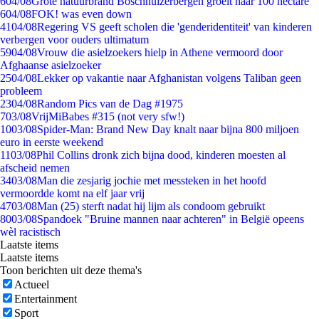
6
04/08
Grote natuurbrand Boschhuizerbergen groeit naar 100 hectare
6
04/08
FOK! was even down
41
04/08
Regering VS geeft scholen die 'genderidentiteit' van kinderen
verbergen voor ouders ultimatum
59
04/08
Vrouw die asielzoekers hielp in Athene vermoord door
Afghaanse asielzoeker
25
04/08
Lekker op vakantie naar Afghanistan volgens Taliban geen
probleem
23
04/08
Random Pics van de Dag #1975
7
03/08
VrijMiBabes #315 (not very sfw!)
10
03/08
Spider-Man: Brand New Day knalt naar bijna 800 miljoen
euro in eerste weekend
11
03/08
Phil Collins dronk zich bijna dood, kinderen moesten al
afscheid nemen
34
03/08
Man die zesjarig jochie met messteken in het hoofd
vermoordde komt na elf jaar vrij
47
03/08
Man (25) sterft nadat hij lijm als condoom gebruikt
80
03/08
Spandoek "Bruine mannen naar achteren" in België opeens
wèl racistisch
Laatste items
Laatste items
Toon berichten uit deze thema's
Actueel
Entertainment
Sport