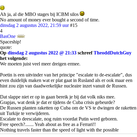
Ah ja, al die MBO stages bij ICBM silos
No amount of money ever bought a second of time.
dinsdag 2 augustus 2022, 21:59 uur
#15
4
BasOne
Spaceship!
quote:
Op
dinsdag 2 augustus 2022 @ 21:33
schreef
TheoddDutchGuy
het volgende:
We moeten juist veel meer dreigen ermee.
Poetin is een uitvinder van het principe "escalate to de-escalate", dus
even duidelijk maken wat er plat gaat in Rusland als er ook maar een
hint zou zijn van daadwerkelijke nucleaire inzet vanuit de Russen.
Dat slappe niet er op in gaan bereik je bij dat volk niks mee.
Grapjas, wat denk je dat er tijdens de Cuba crisis gebeurde?
De Russen planten raketten op Cuba om de VS te dwingen de raketten
uit Turkije te verwijderen.
Escalate to deescalate, nog ruim voordat Putin werd geboren.
Free speech?....... Yeah about as free as a Ferrari!!
Nothing travels faster than the speed of light with the possible
exception of bad news, which obeys its own special laws.