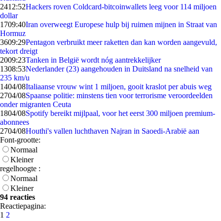
24
12:52
Hackers roven Coldcard-bitcoinwallets leeg voor 114 miljoen
dollar
17
09:40
Iran overweegt Europese hulp bij ruimen mijnen in Straat van
Hormuz
36
09:29
Pentagon verbruikt meer raketten dan kan worden aangevuld,
tekort dreigt
20
09:23
Tanken in België wordt nóg aantrekkelijker
13
08:53
Nederlander (23) aangehouden in Duitsland na snelheid van
235 km/u
14
04/08
Italiaanse vrouw wint 1 miljoen, gooit kraslot per abuis weg
27
04/08
Spaanse politie: minstens tien voor terrorisme veroordeelden
onder migranten Ceuta
18
04/08
Spotify bereikt mijlpaal, voor het eerst 300 miljoen premium-
abonnees
27
04/08
Houthi's vallen luchthaven Najran in Saoedi-Arabië aan
Font-grootte:
Normaal
Kleiner
regelhoogte :
Normaal
Kleiner
94 reacties
Reactiepagina:
1
2