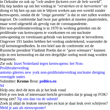
in Oekraïne en ook op
"vele andere factoren over de hele wereld".
Hij riep landen op om het verdrag te
"versterken en te hervormen"
en
drong er bij hen op aan om te blijven werken aan een wereld zonder
kernwapens, omdat dit de
"enige garantie"
is dat ze niet zullen worden
ingezet. De conferentie had twee jaar geleden al moeten plaatsvinden,
maar werd uitgesteld als gevolg van de coronapandemie.
Het non-proliferatieverdrag is in 1970 in werking getreden om de
proliferatie van kernwapens te voorkomen en om nucleaire
ontwapening en vreedzaam gebruik van kernenergie te bevorderen.
Ongeveer 191 landen hebben het verdrag ondertekend, waaronder de
vijf kernmogendheden. In een brief aan de conferentie zei de
Russische president Vladimir Poetin dat er
"geen winnaars"
kunnen
zijn in een kernoorlog en dat een dergelijke oorlog nooit mag worden
begonnen.
Zie ook:
Inzet Nederland tegen kernwapens: het Non-
Proliferatieverdrag
antonio giterres
new york
non-proliferatieverdrag
nucleaire dreiging
verenigde naties
Submitter:
Kromo
Bron:
politico.eu
94
Help ons; deel dit item als je het leuk vond
Heb je een leuk of interessant bericht gevonden dat je graag op FOK!
terug ziet?
Tip ons dan via de submit!
Zoek jij altijd de leukste nieuwtjes en kun je daar leuk over schrijven?
Meld je aan als nieuwsposter!