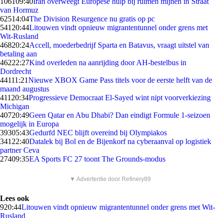
1061
09:40
Iran overweegt Europese hulp bij ruimen mijnen in Straat
van Hormuz
625
14:04
The Division Resurgence nu gratis op pc
541
20:44
Litouwen vindt opnieuw migrantentunnel onder grens met
Wit-Rusland
468
20:24
Accell, moederbedrijf Sparta en Batavus, vraagt uitstel van
betaling aan
462
22:27
Kind overleden na aanrijding door AH-bestelbus in
Dordrecht
441
11:21
Nieuwe XBOX Game Pass titels voor de eerste helft van de
maand augustus
411
20:34
Progressieve Democraat El-Sayed wint nipt voorverkiezing
Michigan
407
20:49
Geen Qatar en Abu Dhabi? Dan eindigt Formule 1-seizoen
mogelijk in Europa
393
05:43
Gedurfd NEC blijft overeind bij Olympiakos
341
22:40
Datalek bij Bol en de Bijenkorf na cyberaanval op logistiek
partner Ceva
274
09:35
EA Sports FC 27 toont The Grounds-modus
▼ Advertentie door Refinery89
Lees ook
9
20:44
Litouwen vindt opnieuw migrantentunnel onder grens met Wit-
Rusland