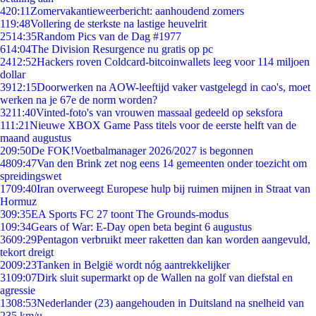
4
20:11
Zomervakantieweerbericht: aanhoudend zomers
1
19:48
Vollering de sterkste na lastige heuvelrit
25
14:35
Random Pics van de Dag #1977
6
14:04
The Division Resurgence nu gratis op pc
24
12:52
Hackers roven Coldcard-bitcoinwallets leeg voor 114 miljoen
dollar
39
12:15
Doorwerken na AOW-leeftijd vaker vastgelegd in cao's, moet
werken na je 67e de norm worden?
32
11:40
Vinted-foto's van vrouwen massaal gedeeld op seksfora
1
11:21
Nieuwe XBOX Game Pass titels voor de eerste helft van de
maand augustus
2
09:50
De FOK!Voetbalmanager 2026/2027 is begonnen
48
09:47
Van den Brink zet nog eens 14 gemeenten onder toezicht om
spreidingswet
17
09:40
Iran overweegt Europese hulp bij ruimen mijnen in Straat van
Hormuz
3
09:35
EA Sports FC 27 toont The Grounds-modus
1
09:34
Gears of War: E-Day open beta begint 6 augustus
36
09:29
Pentagon verbruikt meer raketten dan kan worden aangevuld,
tekort dreigt
20
09:23
Tanken in België wordt nóg aantrekkelijker
31
09:07
Dirk sluit supermarkt op de Wallen na golf van diefstal en
agressie
13
08:53
Nederlander (23) aangehouden in Duitsland na snelheid van
235 km/u