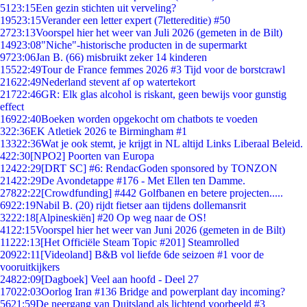
51
23:15
Een gezin stichten uit verveling?
195
23:15
Verander een letter expert (7lettereditie) #50
27
23:13
Voorspel hier het weer van Juli 2026 (gemeten in de Bilt)
149
23:08
"Niche"-historische producten in de supermarkt
97
23:06
Jan B. (66) misbruikt zeker 14 kinderen
155
22:49
Tour de France femmes 2026 #3 Tijd voor de borstcrawl
216
22:49
Nederland stevent af op watertekort
217
22:46
GR: Elk glas alcohol is riskant, geen bewijs voor gunstig
effect
169
22:40
Boeken worden opgekocht om chatbots te voeden
3
22:36
EK Atletiek 2026 te Birmingham #1
133
22:36
Wat je ook stemt, je krijgt in NL altijd Links Liberaal Beleid.
4
22:30
[NPO2] Poorten van Europa
124
22:29
[DRT SC] #6: RendacGoden sponsored by TONZON
214
22:29
De Avondetappe #176 - Met Ellen ten Damme.
278
22:22
[Crowdfunding] #442 Golfbanen en betere projecten.....
69
22:19
Nabil B. (20) rijdt fietser aan tijdens dollemansrit
32
22:18
[Alpineskiën] #20 Op weg naar de OS!
41
22:15
Voorspel hier het weer van Juni 2026 (gemeten in de Bilt)
112
22:13
[Het Officiële Steam Topic #201] Steamrolled
209
22:11
[Videoland] B&B vol liefde 6de seizoen #1 voor de
vooruitkijkers
248
22:09
[Dagboek] Veel aan hoofd - Deel 27
170
22:03
Oorlog Iran #136 Bridge and powerplant day incoming?
56
21:59
De neergang van Duitsland als lichtend voorbeeld #3