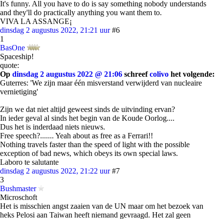
It's funny. All you have to do is say something nobody understands
and they'll do practically anything you want them to.
VIVA LA ASSANGE¡
dinsdag 2 augustus 2022, 21:21 uur
#6
1
BasOne
Spaceship!
quote:
Op
dinsdag 2 augustus 2022 @ 21:06
schreef
colivo
het volgende:
Guterres: 'We zijn maar één misverstand verwijderd van nucleaire
vernietiging'
Zijn we dat niet altijd geweest sinds de uitvinding ervan?
In ieder geval al sinds het begin van de Koude Oorlog....
Dus het is inderdaad niets nieuws.
Free speech?....... Yeah about as free as a Ferrari!!
Nothing travels faster than the speed of light with the possible
exception of bad news, which obeys its own special laws.
Laboro te salutante
dinsdag 2 augustus 2022, 21:22 uur
#7
3
Bushmaster
Microschoft
Het is misschien angst zaaien van de UN maar om het bezoek van
heks Pelosi aan Taiwan heeft niemand gevraagd. Het zal geen