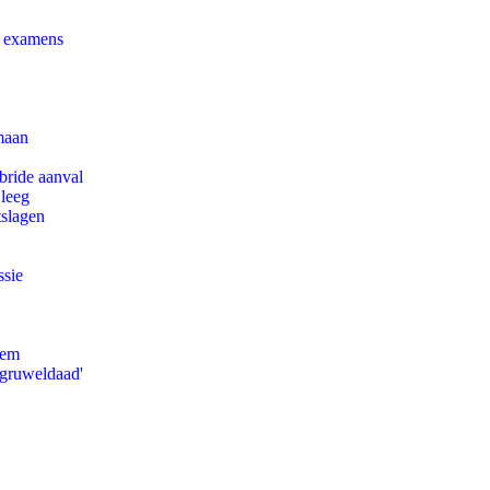
e examens
maan
bride aanval
 leeg
tslagen
ssie
eem
'gruweldaad'