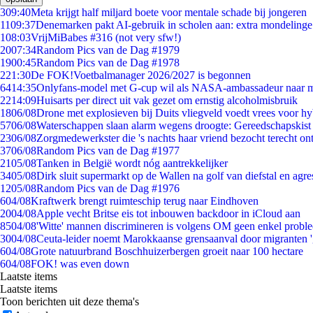
3
09:40
Meta krijgt half miljard boete voor mentale schade bij jongeren
11
09:37
Denemarken pakt AI-gebruik in scholen aan: extra mondeling
1
08:03
VrijMiBabes #316 (not very sfw!)
20
07:34
Random Pics van de Dag #1979
19
00:45
Random Pics van de Dag #1978
2
21:30
De FOK!Voetbalmanager 2026/2027 is begonnen
64
14:35
Onlyfans-model met G-cup wil als NASA-ambassadeur naar 
22
14:09
Huisarts per direct uit vak gezet om ernstig alcoholmisbruik
18
06/08
Drone met explosieven bij Duits vliegveld voedt vrees voor hy
57
06/08
Waterschappen slaan alarm wegens droogte: Gereedschapskist
23
06/08
Zorgmedewerkster die 's nachts haar vriend bezocht terecht on
37
06/08
Random Pics van de Dag #1977
21
05/08
Tanken in België wordt nóg aantrekkelijker
34
05/08
Dirk sluit supermarkt op de Wallen na golf van diefstal en agre
12
05/08
Random Pics van de Dag #1976
6
04/08
Kraftwerk brengt ruimteschip terug naar Eindhoven
20
04/08
Apple vecht Britse eis tot inbouwen backdoor in iCloud aan
85
04/08
'Witte' mannen discrimineren is volgens OM geen enkel probl
30
04/08
Ceuta-leider noemt Marokkaanse grensaanval door migranten 
6
04/08
Grote natuurbrand Boschhuizerbergen groeit naar 100 hectare
6
04/08
FOK! was even down
Laatste items
Laatste items
Toon berichten uit deze thema's