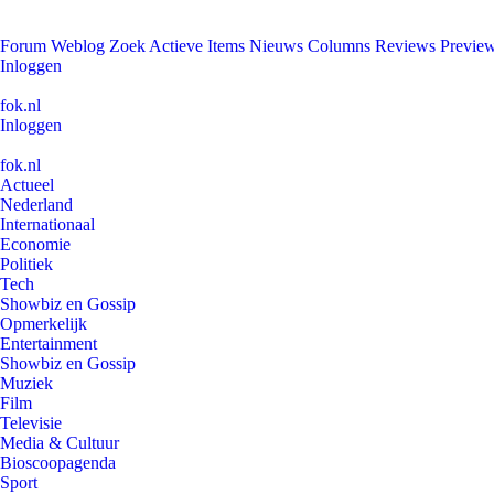
Forum
Weblog
Zoek
Actieve Items
Nieuws
Columns
Reviews
Previe
Inloggen
fok.nl
Inloggen
fok.nl
Actueel
Nederland
Internationaal
Economie
Politiek
Tech
Showbiz en Gossip
Opmerkelijk
Entertainment
Showbiz en Gossip
Muziek
Film
Televisie
Media & Cultuur
Bioscoopagenda
Sport