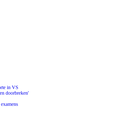
orte in VS
pen doorbreken'
e examens