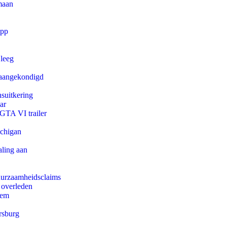
maan
app
 leeg
g aangekondigd
suitkering
ar
 GTA VI trailer
ichigan
aling aan
duurzaamheidsclaims
 overleden
eem
rsburg