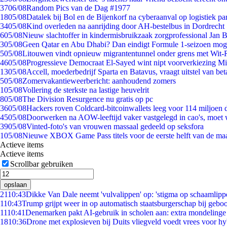
37
06/08
Random Pics van de Dag #1977
18
05/08
Datalek bij Bol en de Bijenkorf na cyberaanval op logistiek pa
34
05/08
Kind overleden na aanrijding door AH-bestelbus in Dordrecht
6
05/08
Nieuw slachtoffer in kindermisbruikzaak zorgprofessional Jan B
3
05/08
Geen Qatar en Abu Dhabi? Dan eindigt Formule 1-seizoen moge
5
05/08
Litouwen vindt opnieuw migrantentunnel onder grens met Wit-
46
05/08
Progressieve Democraat El-Sayed wint nipt voorverkiezing M
13
05/08
Accell, moederbedrijf Sparta en Batavus, vraagt uitstel van bet
5
05/08
Zomervakantieweerbericht: aanhoudend zomers
1
05/08
Vollering de sterkste na lastige heuvelrit
8
05/08
The Division Resurgence nu gratis op pc
36
05/08
Hackers roven Coldcard-bitcoinwallets leeg voor 114 miljoen d
45
05/08
Doorwerken na AOW-leeftijd vaker vastgelegd in cao's, moet
39
05/08
Vinted-foto's van vrouwen massaal gedeeld op seksfora
1
05/08
Nieuwe XBOX Game Pass titels voor de eerste helft van de ma
Actieve items
Actieve items
Scrollbar gebruiken
opslaan
21
10:43
Dikke Van Dale neemt 'vulvalippen' op: 'stigma op schaamlipp
1
10:43
Trump grijpt weer in op automatisch staatsburgerschap bij gebo
11
10:41
Denemarken pakt AI-gebruik in scholen aan: extra mondeling
18
10:36
Drone met explosieven bij Duits vliegveld voedt vrees voor hy