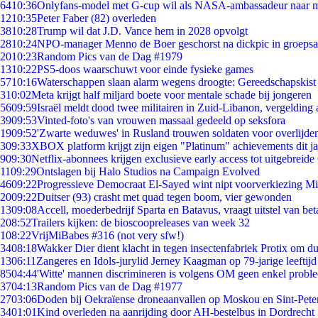
64
10:36
Onlyfans-model met G-cup wil als NASA-ambassadeur naar 
12
10:35
Peter Faber (82) overleden
38
10:28
Trump wil dat J.D. Vance hem in 2028 opvolgt
28
10:24
NPO-manager Menno de Boer geschorst na dickpic in groeps
20
10:23
Random Pics van de Dag #1979
13
10:22
PS5-doos waarschuwt voor einde fysieke games
57
10:16
Waterschappen slaan alarm wegens droogte: Gereedschapskist
3
10:02
Meta krijgt half miljard boete voor mentale schade bij jongeren
56
09:59
Israël meldt dood twee militairen in Zuid-Libanon, vergeldin
39
09:53
Vinted-foto's van vrouwen massaal gedeeld op seksfora
19
09:52
'Zwarte weduwes' in Rusland trouwen soldaten voor overlijden
3
09:33
XBOX platform krijgt zijn eigen "Platinum" achievements dit ja
9
09:30
Netflix-abonnees krijgen exclusieve early access tot uitgebreide
11
09:29
Ontslagen bij Halo Studios na Campaign Evolved
46
09:22
Progressieve Democraat El-Sayed wint nipt voorverkiezing M
20
09:22
Duitser (93) crasht met quad tegen boom, vier gewonden
13
09:08
Accell, moederbedrijf Sparta en Batavus, vraagt uitstel van bet
2
08:52
Trailers kijken: de bioscoopreleases van week 32
1
08:22
VrijMiBabes #316 (not very sfw!)
34
08:18
Wakker Dier dient klacht in tegen insectenfabriek Protix om 
13
06:11
Zangeres en Idols-jurylid Jerney Kaagman op 79-jarige leeftijd
85
04:44
'Witte' mannen discrimineren is volgens OM geen enkel probl
37
04:13
Random Pics van de Dag #1977
27
03:06
Doden bij Oekraïense droneaanvallen op Moskou en Sint-Pete
34
01:01
Kind overleden na aanrijding door AH-bestelbus in Dordrecht