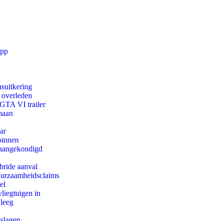
app
suitkering
d overleden
 GTA VI trailer
maan
ar
binnen
g aangekondigd
bride aanval
duurzaamheidsclaims
el
iegtuigen in
 leeg
tslagen