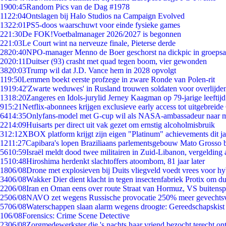
19
00:45
Random Pics van de Dag #1978
11
22:04
Ontslagen bij Halo Studios na Campaign Evolved
13
22:01
PS5-doos waarschuwt voor einde fysieke games
2
21:30
De FOK!Voetbalmanager 2026/2027 is begonnen
2
21:03
Le Court wint na nerveuze finale, Pieterse derde
28
20:40
NPO-manager Menno de Boer geschorst na dickpic in groeps
20
20:11
Duitser (93) crasht met quad tegen boom, vier gewonden
38
20:03
Trump wil dat J.D. Vance hem in 2028 opvolgt
1
19:50
Lemmen boekt eerste profzege in zware Ronde van Polen-rit
19
19:42
'Zwarte weduwes' in Rusland trouwen soldaten voor overlijden
13
18:20
Zangeres en Idols-jurylid Jerney Kaagman op 79-jarige leeftij
9
15:21
Netflix-abonnees krijgen exclusieve early access tot uitgebreide
64
14:35
Onlyfans-model met G-cup wil als NASA-ambassadeur naar 
22
14:09
Huisarts per direct uit vak gezet om ernstig alcoholmisbruik
3
12:12
XBOX platform krijgt zijn eigen "Platinum" achievements dit ja
12
11:27
Capibara's lopen Braziliaans parlementsgebouw Mato Grosso 
56
10:59
Israël meldt dood twee militairen in Zuid-Libanon, vergeldin
15
10:48
Hiroshima herdenkt slachtoffers atoombom, 81 jaar later
18
06/08
Drone met explosieven bij Duits vliegveld voedt vrees voor hy
34
06/08
Wakker Dier dient klacht in tegen insectenfabriek Protix om 
22
06/08
Iran en Oman eens over route Straat van Hormuz, VS buitensp
25
06/08
NAVO zet wegens Russische provocatie 250% meer gevechtsvl
57
06/08
Waterschappen slaan alarm wegens droogte: Gereedschapskist
1
06/08
Forensics: Crime Scene Detective
23
06/08
Zorgmedewerkster die 's nachts haar vriend bezocht terecht on