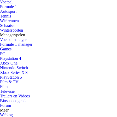
Voetbal
Formule 1
Autosport
Tennis
Wielrennen
Schaatsen
Wintersporten
Managerspelen
Voetbalmanager
Formule 1-manager
Games
PC
Playstation 4
Xbox One
Nintendo Switch
Xbox Series X|S
PlayStation 5
Film & TV
Film
Televisie
Trailers en Videos
Bioscoopagenda
Forum
Meer
Weblog