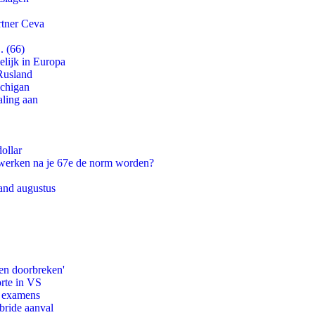
rtner Ceva
. (66)
lijk in Europa
Rusland
ichigan
aling aan
ollar
 werken na je 67e de norm worden?
and augustus
en doorbreken'
orte in VS
e examens
bride aanval