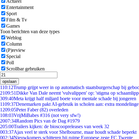
Actueel
Entertainment
Sport
Film & Tv
Games
Toon berichten van deze types
Weblog
Column
(P)review
Special
Poll
Scrollbar gebruiken
opslaan
1
10:12
Trump grijpt weer in op automatisch staatsburgerschap bij gebo
21
09:51
Dikke Van Dale neemt 'vulvalippen' op: 'stigma op schaamlip
3
09:40
Meta krijgt half miljard boete voor mentale schade bij jongeren
11
09:37
Denemarken pakt AI-gebruik in scholen aan: extra mondeling
12
09:05
Peter Faber (82) overleden
1
08:03
VrijMiBabes #316 (not very sfw!)
20
07:34
Random Pics van de Dag #1979
2
05:00
Trailers kijken: de bioscoopreleases van week 32
0
03:37
Ajax veel te sterk voor Shelbourne, maar houdt schade beperkt
0
02:34
Nieuwkomers schitteren bij ruime Europese zege FC Twente