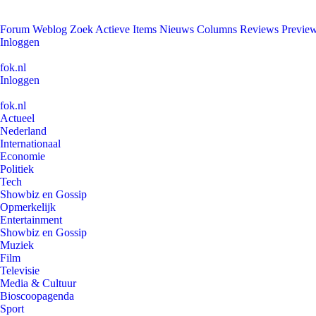
Forum
Weblog
Zoek
Actieve Items
Nieuws
Columns
Reviews
Previe
Inloggen
fok.nl
Inloggen
fok.nl
Actueel
Nederland
Internationaal
Economie
Politiek
Tech
Showbiz en Gossip
Opmerkelijk
Entertainment
Showbiz en Gossip
Muziek
Film
Televisie
Media & Cultuur
Bioscoopagenda
Sport