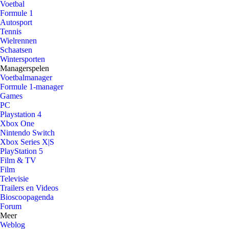
Voetbal
Formule 1
Autosport
Tennis
Wielrennen
Schaatsen
Wintersporten
Managerspelen
Voetbalmanager
Formule 1-manager
Games
PC
Playstation 4
Xbox One
Nintendo Switch
Xbox Series X|S
PlayStation 5
Film & TV
Film
Televisie
Trailers en Videos
Bioscoopagenda
Forum
Meer
Weblog