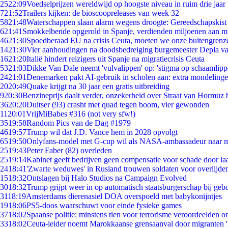
25
22:09
Voedselprijzen wereldwijd op hoogste niveau in ruim drie jaar
7
21:52
Trailers kijken: de bioscoopreleases van week 32
58
21:48
Waterschappen slaan alarm wegens droogte: Gereedschapskist
6
21:41
Smokkelbende opgerold in Spanje, verdienden miljoenen aan m
46
21:30
Spoedberaad EU na crisis Ceuta, moeten we onze buitengrenz
14
21:30
Vier aanhoudingen na doodsbedreiging burgemeester Depla v
16
21:20
Italië hindert reizigers uit Spanje na migratiecrisis Ceuta
53
21:03
Dikke Van Dale neemt 'vulvalippen' op: 'stigma op schaamlip
24
21:01
Denemarken pakt AI-gebruik in scholen aan: extra mondeling
20
20:49
Quake krijgt na 30 jaar een gratis uitbreiding
9
20:30
Benzineprijs daalt verder, onzekerheid over Straat van Hormuz bl
36
20:20
Duitser (93) crasht met quad tegen boom, vier gewonden
11
20:01
VrijMiBabes #316 (not very sfw!)
35
19:58
Random Pics van de Dag #1979
46
19:57
Trump wil dat J.D. Vance hem in 2028 opvolgt
65
19:50
Onlyfans-model met G-cup wil als NASA-ambassadeur naar 
25
19:43
Peter Faber (82) overleden
25
19:14
Kabinet geeft bedrijven geen compensatie voor schade door la
24
18:41
'Zwarte weduwes' in Rusland trouwen soldaten voor overlijden
15
18:32
Ontslagen bij Halo Studios na Campaign Evolved
30
18:32
Trump grijpt weer in op automatisch staatsburgerschap bij geb
31
18:19
Amsterdams dierenasiel DOA overspoeld met babykonijntjes
19
18:06
PS5-doos waarschuwt voor einde fysieke games
37
18:02
Spaanse politie: minstens tien voor terrorisme veroordeelden 
33
18:02
Ceuta-leider noemt Marokkaanse grensaanval door migranten 