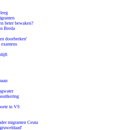
 leeg
igranten
en beter bewaken?
an Breda
pen doorbreken'
e examens
ijft
maan
agwater
suitkering
oorte in VS
onder migranten Ceuta
'gruweldaad'