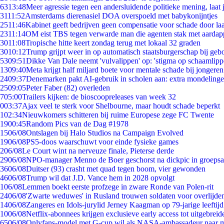
63
13:48
Meer agressie tegen een andersluidende politieke mening, laat j
31
11:52
Amsterdams dierenasiel DOA overspoeld met babykonijntjes
25
11:46
Kabinet geeft bedrijven geen compensatie voor schade door la
23
11:14
OM eist TBS tegen verwarde man die agenten stak met aardap
30
11:08
Tropische hitte keert zondag terug met lokaal 32 graden
30
10:12
Trump grijpt weer in op automatisch staatsburgerschap bij geb
53
09:51
Dikke Van Dale neemt 'vulvalippen' op: 'stigma op schaamlip
13
09:40
Meta krijgt half miljard boete voor mentale schade bij jongeren
24
09:37
Denemarken pakt AI-gebruik in scholen aan: extra mondeling
25
09:05
Peter Faber (82) overleden
7
05:00
Trailers kijken: de bioscoopreleases van week 32
0
03:37
Ajax veel te sterk voor Shelbourne, maar houdt schade beperkt
1
02:34
Nieuwkomers schitteren bij ruime Europese zege FC Twente
19
00:45
Random Pics van de Dag #1978
15
06/08
Ontslagen bij Halo Studios na Campaign Evolved
19
06/08
PS5-doos waarschuwt voor einde fysieke games
2
06/08
Le Court wint na nerveuze finale, Pieterse derde
29
06/08
NPO-manager Menno de Boer geschorst na dickpic in groeps
36
06/08
Duitser (93) crasht met quad tegen boom, vier gewonden
46
06/08
Trump wil dat J.D. Vance hem in 2028 opvolgt
1
06/08
Lemmen boekt eerste profzege in zware Ronde van Polen-rit
24
06/08
'Zwarte weduwes' in Rusland trouwen soldaten voor overlijden
14
06/08
Zangeres en Idols-jurylid Jerney Kaagman op 79-jarige leeftij
10
06/08
Netflix-abonnees krijgen exclusieve early access tot uitgebreid
65
06/08
Onlyfans-model met G-cup wil als NASA-ambassadeur naar 