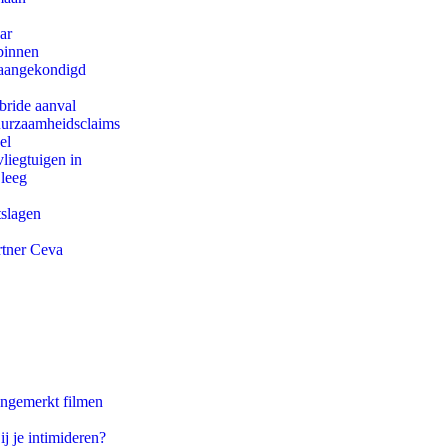
ar
binnen
g aangekondigd
bride aanval
duurzaamheidsclaims
el
iegtuigen in
 leeg
tslagen
rtner Ceva
ongemerkt filmen
ij je intimideren?