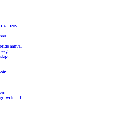
e examens
maan
bride aanval
 leeg
tslagen
ssie
eem
'gruweldaad'