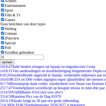
Actueel
Entertainment
Sport
Film & Tv
Games
Toon berichten van deze types
Weblog
Column
(P)review
Special
Poll
Scrollbar gebruiken
opslaan
16
18:47
Italië hindert reizigers uit Spanje na migratiecrisis Ceuta
14
18:31
Vier aanhoudingen na doodsbedreiging burgemeester Depla v
6
18:26
Smokkelbende opgerold in Spanje, verdienden miljoenen aan m
16
18:08
CDA en D66 willen ingrijpen tegen 'gluurbrillen' die mensen 
9
17:56
Benzineprijs daalt verder, onzekerheid over Straat van Hormuz bl
25
17:47
Voedselprijzen wereldwijd op hoogste niveau in ruim drie jaar
11
14:50
VrijMiBabes #316 (not very sfw!)
35
14:50
Random Pics van de Dag #1979
20
14:33
Quake krijgt na 30 jaar een gratis uitbreiding
2
14:30
De FOK!Voetbalmanager 2026/2027 is begonnen