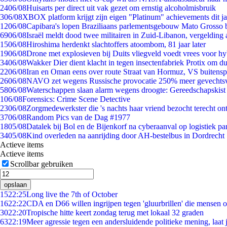
24
06/08
Huisarts per direct uit vak gezet om ernstig alcoholmisbruik
3
06/08
XBOX platform krijgt zijn eigen "Platinum" achievements dit ja
12
06/08
Capibara's lopen Braziliaans parlementsgebouw Mato Grosso 
69
06/08
Israël meldt dood twee militairen in Zuid-Libanon, vergeldin
15
06/08
Hiroshima herdenkt slachtoffers atoombom, 81 jaar later
19
06/08
Drone met explosieven bij Duits vliegveld voedt vrees voor hy
34
06/08
Wakker Dier dient klacht in tegen insectenfabriek Protix om 
22
06/08
Iran en Oman eens over route Straat van Hormuz, VS buitensp
26
06/08
NAVO zet wegens Russische provocatie 250% meer gevechtsvl
58
06/08
Waterschappen slaan alarm wegens droogte: Gereedschapskist
1
06/08
Forensics: Crime Scene Detective
23
06/08
Zorgmedewerkster die 's nachts haar vriend bezocht terecht on
37
06/08
Random Pics van de Dag #1977
18
05/08
Datalek bij Bol en de Bijenkorf na cyberaanval op logistiek pa
34
05/08
Kind overleden na aanrijding door AH-bestelbus in Dordrecht
Actieve items
Actieve items
Scrollbar gebruiken
opslaan
15
22:25
Long live the 7th of October
16
22:22
CDA en D66 willen ingrijpen tegen 'gluurbrillen' die mensen 
30
22:20
Tropische hitte keert zondag terug met lokaal 32 graden
63
22:19
Meer agressie tegen een andersluidende politieke mening, laat j