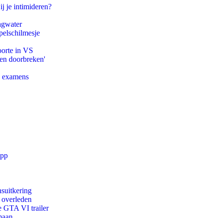
ij je intimideren?
agwater
pelschilmesje
oorte in VS
pen doorbreken'
e examens
app
suitkering
d overleden
e GTA VI trailer
maan