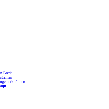
an Breda
igranten
ongemerkt filmen
ijft