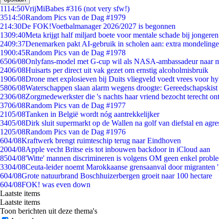
11
14:50
VrijMiBabes #316 (not very sfw!)
35
14:50
Random Pics van de Dag #1979
2
14:30
De FOK!Voetbalmanager 2026/2027 is begonnen
13
09:40
Meta krijgt half miljard boete voor mentale schade bij jongeren
24
09:37
Denemarken pakt AI-gebruik in scholen aan: extra mondeling
19
00:45
Random Pics van de Dag #1978
65
06/08
Onlyfans-model met G-cup wil als NASA-ambassadeur naar 
24
06/08
Huisarts per direct uit vak gezet om ernstig alcoholmisbruik
19
06/08
Drone met explosieven bij Duits vliegveld voedt vrees voor hy
58
06/08
Waterschappen slaan alarm wegens droogte: Gereedschapskist
23
06/08
Zorgmedewerkster die 's nachts haar vriend bezocht terecht on
37
06/08
Random Pics van de Dag #1977
21
05/08
Tanken in België wordt nóg aantrekkelijker
34
05/08
Dirk sluit supermarkt op de Wallen na golf van diefstal en agre
12
05/08
Random Pics van de Dag #1976
6
04/08
Kraftwerk brengt ruimteschip terug naar Eindhoven
20
04/08
Apple vecht Britse eis tot inbouwen backdoor in iCloud aan
85
04/08
'Witte' mannen discrimineren is volgens OM geen enkel probl
33
04/08
Ceuta-leider noemt Marokkaanse grensaanval door migranten 
6
04/08
Grote natuurbrand Boschhuizerbergen groeit naar 100 hectare
6
04/08
FOK! was even down
Laatste items
Laatste items
Toon berichten uit deze thema's