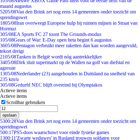
1
05/08
Nieuwe XBOX Game Pass titels voor de eerste helft van de
maand augustus
52
05/08
Van den Brink zet nog eens 14 gemeenten onder toezicht om
spreidingswet
18
05/08
Iran overweegt Europese hulp bij ruimen mijnen in Straat van
Hormuz
3
05/08
EA Sports FC 27 toont The Grounds-modus
1
05/08
Gears of War: E-Day open beta begint 6 augustus
36
05/08
Pentagon verbruikt meer raketten dan kan worden aangevuld,
tekort dreigt
21
05/08
Tanken in België wordt nóg aantrekkelijker
34
05/08
Dirk sluit supermarkt op de Wallen na golf van diefstal en
agressie
13
05/08
Nederlander (23) aangehouden in Duitsland na snelheid van
235 km/u
3
05/08
Gedurfd NEC blijft overeind bij Olympiakos
Actieve items
Actieve items
Scrollbar gebruiken
opslaan
53
00:28
Van den Brink zet nog eens 14 gemeenten onder toezicht om
spreidingswet
5
00:17
PS5-doos waarschuwt voor einde fysieke games
13
00:11
'Zwarte weduwes' in Rusland trouwen soldaten voor