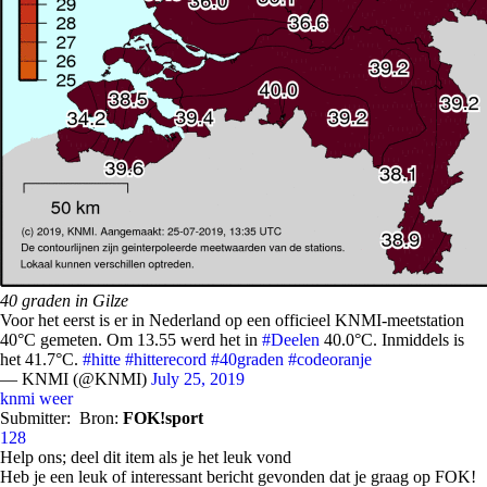
40 graden in Gilze
Voor het eerst is er in Nederland op een officieel KNMI-meetstation
40°C gemeten. Om 13.55 werd het in
#Deelen
40.0°C. Inmiddels is
het 41.7°C.
#hitte
#hitterecord
#40graden
#codeoranje
— KNMI (@KNMI)
July 25, 2019
knmi
weer
Submitter:
Bron:
FOK!sport
128
Help ons; deel dit item als je het leuk vond
Heb je een leuk of interessant bericht gevonden dat je graag op FOK!