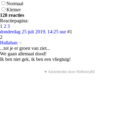
Normaal
Kleiner
128 reacties
Reactiepagina:
1
2
3
donderdag 25 juli 2019, 14:25 uur
#1
2
Hallahan
...tot je er groen van ziet...
We gaan allemaal dood!
Ik ben niet gek, ik ben een vliegtuig!
▼ Advertentie door Refinery89