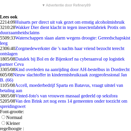
▼ Advertentie door Refinery89
Lees ook
22
14:09
Huisarts per direct uit vak gezet om ernstig alcoholmisbruik
32
10:28
Wakker Dier dient klacht in tegen insectenfabriek Protix om
duurzaamheidsclaims
55
09:33
Waterschappen slaan alarm wegens droogte: Gereedschapskist
leeg
23
06:40
Zorgmedewerkster die 's nachts haar vriend bezocht terecht
ontslagen
18
05/08
Datalek bij Bol en de Bijenkorf na cyberaanval op logistiek
partner Ceva
33
05/08
Kind overleden na aanrijding door AH-bestelbus in Dordrecht
6
05/08
Nieuw slachtoffer in kindermisbruikzaak zorgprofessional Jan
B. (66)
11
05/08
Accell, moederbedrijf Sparta en Batavus, vraagt uitstel van
betaling aan
38
05/08
Vinted-foto's van vrouwen massaal gedeeld op seksfora
52
05/08
Van den Brink zet nog eens 14 gemeenten onder toezicht om
spreidingswet
Font-grootte:
Normaal
Kleiner
regelhoogte :