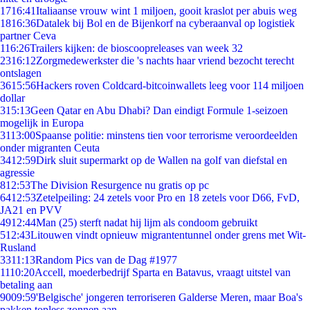
17
16:41
Italiaanse vrouw wint 1 miljoen, gooit kraslot per abuis weg
18
16:36
Datalek bij Bol en de Bijenkorf na cyberaanval op logistiek
partner Ceva
1
16:26
Trailers kijken: de bioscoopreleases van week 32
23
16:12
Zorgmedewerkster die 's nachts haar vriend bezocht terecht
ontslagen
36
15:56
Hackers roven Coldcard-bitcoinwallets leeg voor 114 miljoen
dollar
3
15:13
Geen Qatar en Abu Dhabi? Dan eindigt Formule 1-seizoen
mogelijk in Europa
31
13:00
Spaanse politie: minstens tien voor terrorisme veroordeelden
onder migranten Ceuta
34
12:59
Dirk sluit supermarkt op de Wallen na golf van diefstal en
agressie
8
12:53
The Division Resurgence nu gratis op pc
64
12:53
Zetelpeiling: 24 zetels voor Pro en 18 zetels voor D66, FvD,
JA21 en PVV
49
12:44
Man (25) sterft nadat hij lijm als condoom gebruikt
5
12:43
Litouwen vindt opnieuw migrantentunnel onder grens met Wit-
Rusland
33
11:13
Random Pics van de Dag #1977
11
10:20
Accell, moederbedrijf Sparta en Batavus, vraagt uitstel van
betaling aan
90
09:59
'Belgische' jongeren terroriseren Galderse Meren, maar Boa's
pakken topless zonnen aan