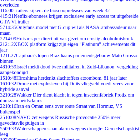
overleden
1
16:00
Trailers kijken: de bioscoopreleases van week 32
4
15:21
Netflix-abonnees krijgen exclusieve early access tot uitgebreide
GTA VI trailer
57
14:35
Onlyfans-model met G-cup wil als NASA-ambassadeur naar
maan
22
14:09
Huisarts per direct uit vak gezet om ernstig alcoholmisbruik
2
12:12
XBOX platform krijgt zijn eigen "Platinum" achievements dit
jaar
12
11:27
Capibara's lopen Braziliaans parlementsgebouw Mato Grosso
binnen
48
10:59
Israël meldt dood twee militairen in Zuid-Libanon, vergelding
aangekondigd
15
10:48
Hiroshima herdenkt slachtoffers atoombom, 81 jaar later
16
10:32
Drone met explosieven bij Duits vliegveld voedt vrees voor
hybride aanval
32
10:28
Wakker Dier dient klacht in tegen insectenfabriek Protix om
duurzaamheidsclaims
22
10:16
Iran en Oman eens over route Straat van Hormuz, VS
buitenspel
25
10:08
NAVO zet wegens Russische provocatie 250% meer
gevechtsvliegtuigen in
55
09:33
Waterschappen slaan alarm wegens droogte: Gereedschapskist
leeg
1
07:00
Forensics: Crime Scene Detective