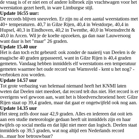
de vraag is of er niet een of andere lolbroek zijn vrachtwagen voor het
weerstation gezet heeft, in ware Limburgse stijl.
Update 16:55 uur:
De records blijven sneuvelen. Er zijn nu al een aantal weerstations met
40+ temperaturen. 40,7 in Gilze Rijen, 40,4 in Westdorpe, 40,4 in
Hupsel, 40,3 in Eindhoven, 40,2 in Twenthe, 40,0 in Woensdrecht &
40,0 in Arcen. Wil je de koelte opzoeken, ga dan naar Lauwersoog
want daar is het "maar" 26 graden.
Update 15.40 uur
Het is dan toch echt gebeurd: ook zonder de naaierij van Deelen is de
magische 40 graden gepasseerd, want in Gilze Rijen is 40,4 graden
gemeten. Vandaag hebben inmiddels elf weerstations een temperatuur
gemeten waarmee het oude record van Warnsveld - kent u het nog? -
verbroken zou worden.
Update 14.57 uur
Tot grote verbazing van helemaal niemand heeft het KNMI laten
weten dat Deelen niet meedoet, dat record telt dus niet. Het record is er
overigens wel gewoon aan, want het is bloedverschroeiend heet: Gilze
Rijen staat op 39,4 graden, maar dat gaat er ongetwijfeld ook nog aan.
Update 14.35 uur
Het steeg zelfs door naar 42,9 graden. Alles en iedereen dat ooit iets
aan een studie meteorologie gedaan heeft uit inmiddels zijn en haar
twijfels op social media en dat lijkt niet meer dan logisch. Deelen staat
inmiddels op 39,5 graden, wat nog altijd een Nederlands record
is...maar hoe betrouwbaar?