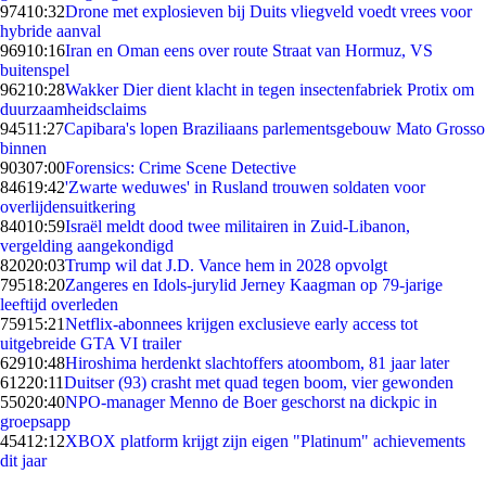
974
10:32
Drone met explosieven bij Duits vliegveld voedt vrees voor
hybride aanval
969
10:16
Iran en Oman eens over route Straat van Hormuz, VS
buitenspel
962
10:28
Wakker Dier dient klacht in tegen insectenfabriek Protix om
duurzaamheidsclaims
945
11:27
Capibara's lopen Braziliaans parlementsgebouw Mato Grosso
binnen
903
07:00
Forensics: Crime Scene Detective
846
19:42
'Zwarte weduwes' in Rusland trouwen soldaten voor
overlijdensuitkering
840
10:59
Israël meldt dood twee militairen in Zuid-Libanon,
vergelding aangekondigd
820
20:03
Trump wil dat J.D. Vance hem in 2028 opvolgt
795
18:20
Zangeres en Idols-jurylid Jerney Kaagman op 79-jarige
leeftijd overleden
759
15:21
Netflix-abonnees krijgen exclusieve early access tot
uitgebreide GTA VI trailer
629
10:48
Hiroshima herdenkt slachtoffers atoombom, 81 jaar later
612
20:11
Duitser (93) crasht met quad tegen boom, vier gewonden
550
20:40
NPO-manager Menno de Boer geschorst na dickpic in
groepsapp
454
12:12
XBOX platform krijgt zijn eigen "Platinum" achievements
dit jaar