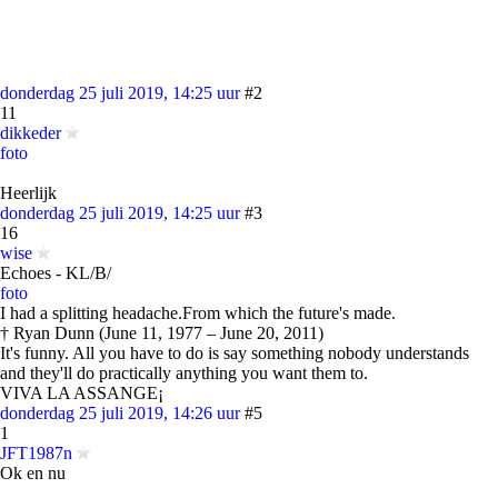
donderdag 25 juli 2019, 14:25 uur
#2
11
dikkeder
foto
Heerlijk
donderdag 25 juli 2019, 14:25 uur
#3
16
wise
Echoes - KL/B/
foto
I had a splitting headache.From which the future's made.
† Ryan Dunn (June 11, 1977 – June 20, 2011)
It's funny. All you have to do is say something nobody understands
and they'll do practically anything you want them to.
VIVA LA ASSANGE¡
donderdag 25 juli 2019, 14:26 uur
#5
1
JFT1987n
Ok en nu