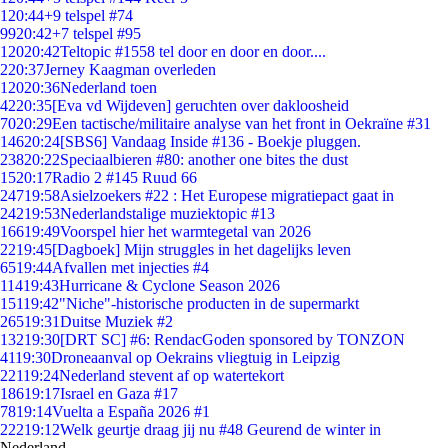
1
20:44
+9 telspel #74
99
20:42
+7 telspel #95
120
20:42
Teltopic #1558 tel door en door en door....
2
20:37
Jerney Kaagman overleden
120
20:36
Nederland toen
42
20:35
[Eva vd Wijdeven] geruchten over dakloosheid
70
20:29
Een tactische/militaire analyse van het front in Oekraïne #31
146
20:24
[SBS6] Vandaag Inside #136 - Boekje pluggen.
238
20:22
Speciaalbieren #80: another one bites the dust
15
20:17
Radio 2 #145 Ruud 66
247
19:58
Asielzoekers #22 : Het Europese migratiepact gaat in
242
19:53
Nederlandstalige muziektopic #13
166
19:49
Voorspel hier het warmtegetal van 2026
22
19:45
[Dagboek] Mijn struggles in het dagelijks leven
65
19:44
Afvallen met injecties #4
114
19:43
Hurricane & Cyclone Season 2026
151
19:42
"Niche"-historische producten in de supermarkt
265
19:31
Duitse Muziek #2
132
19:30
[DRT SC] #6: RendacGoden sponsored by TONZON
41
19:30
Droneaanval op Oekrains vliegtuig in Leipzig
221
19:24
Nederland stevent af op watertekort
186
19:17
Israel en Gaza #17
78
19:14
Vuelta a España 2026 #1
222
19:12
Welk geurtje draag jij nu #48 Geurend de winter in
Nederland