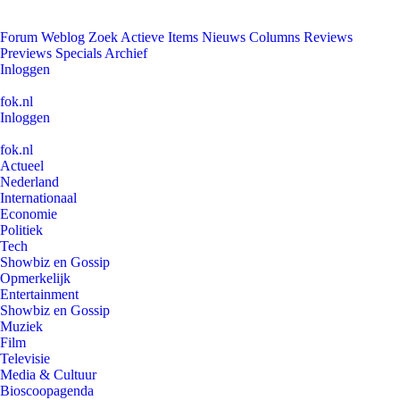
Forum
Weblog
Zoek
Actieve Items
Nieuws
Columns
Reviews
Previews
Specials
Archief
Inloggen
fok.nl
Inloggen
fok.nl
Actueel
Nederland
Internationaal
Economie
Politiek
Tech
Showbiz en Gossip
Opmerkelijk
Entertainment
Showbiz en Gossip
Muziek
Film
Televisie
Media & Cultuur
Bioscoopagenda