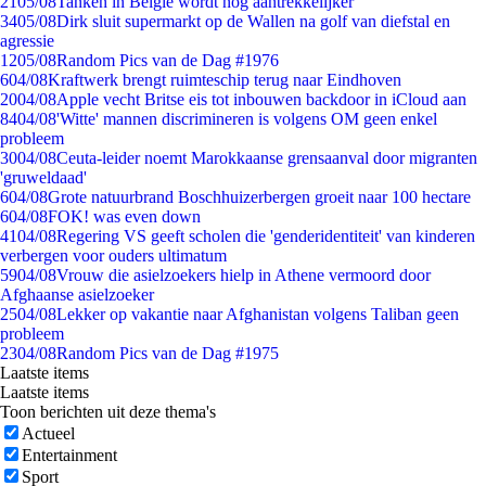
21
05/08
Tanken in België wordt nóg aantrekkelijker
34
05/08
Dirk sluit supermarkt op de Wallen na golf van diefstal en
agressie
12
05/08
Random Pics van de Dag #1976
6
04/08
Kraftwerk brengt ruimteschip terug naar Eindhoven
20
04/08
Apple vecht Britse eis tot inbouwen backdoor in iCloud aan
84
04/08
'Witte' mannen discrimineren is volgens OM geen enkel
probleem
30
04/08
Ceuta-leider noemt Marokkaanse grensaanval door migranten
'gruweldaad'
6
04/08
Grote natuurbrand Boschhuizerbergen groeit naar 100 hectare
6
04/08
FOK! was even down
41
04/08
Regering VS geeft scholen die 'genderidentiteit' van kinderen
verbergen voor ouders ultimatum
59
04/08
Vrouw die asielzoekers hielp in Athene vermoord door
Afghaanse asielzoeker
25
04/08
Lekker op vakantie naar Afghanistan volgens Taliban geen
probleem
23
04/08
Random Pics van de Dag #1975
Laatste items
Laatste items
Toon berichten uit deze thema's
Actueel
Entertainment
Sport