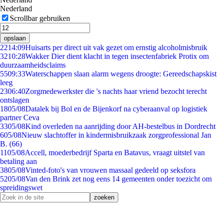
Nederland
Scrollbar gebruiken
opslaan
22
14:09
Huisarts per direct uit vak gezet om ernstig alcoholmisbruik
32
10:28
Wakker Dier dient klacht in tegen insectenfabriek Protix om
duurzaamheidsclaims
55
09:33
Waterschappen slaan alarm wegens droogte: Gereedschapskist
leeg
23
06:40
Zorgmedewerkster die 's nachts haar vriend bezocht terecht
ontslagen
18
05/08
Datalek bij Bol en de Bijenkorf na cyberaanval op logistiek
partner Ceva
33
05/08
Kind overleden na aanrijding door AH-bestelbus in Dordrecht
6
05/08
Nieuw slachtoffer in kindermisbruikzaak zorgprofessional Jan
B. (66)
11
05/08
Accell, moederbedrijf Sparta en Batavus, vraagt uitstel van
betaling aan
38
05/08
Vinted-foto's van vrouwen massaal gedeeld op seksfora
52
05/08
Van den Brink zet nog eens 14 gemeenten onder toezicht om
spreidingswet