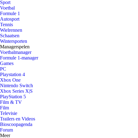
Sport
Voetbal
Formule 1
Autosport
Tennis
Wielrennen
Schaatsen
Wintersporten
Managerspelen
Voetbalmanager
Formule 1-manager
Games
PC
Playstation 4
Xbox One
Nintendo Switch
Xbox Series X|S
PlayStation 5
Film & TV
Film
Televisie
Trailers en Videos
Bioscoopagenda
Forum
Meer