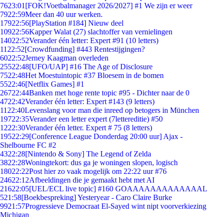
76
23:01
[FOK!Voetbalmanager 2026/2027] #1 We zijn er weer
79
22:59
Meer dan 40 uur werken.
179
22:56
[PlayStation #184] Nieuw deel
109
22:56
Kapper Walat (27) slachtoffer van vernielingen
140
22:52
Verander één letter: Expert #91 (10 letters)
11
22:52
[Crowdfunding] #443 Rentestijgingen?
60
22:52
Jerney Kaagman overleden
255
22:48
[UFO/UAP] #16 The Age of Disclosure
75
22:48
Het Moestuintopic #37 Bloesem in de bomen
55
22:46
[Netflix Games] #1
267
22:44
Banken met hoge rente topic #95 - Dichter naar de 0
47
22:42
Verander één letter: Expert #143 (9 letters)
11
22:40
Levenslang voor man die inreed op betogers in München
197
22:35
Verander een letter expert (7lettereditie) #50
12
22:30
Verander één letter. Expert # 75 (8 letters)
195
22:29
[Conference League Donderdag 20:00 uur] Ajax -
Shelbourne FC #2
43
22:28
[Nintendo & Sony] The Legend of Zelda
38
22:28
Woningtekort: dus ga je woningen slopen, logisch
180
22:22
Post hier zo vaak mogelijk om 22:22 uur #76
246
22:12
Afbeeldingen die je gemaakt hebt met AI
216
22:05
[UEL/ECL live topic] #160 GOAAAAAAAAAAAAAL
5
21:58
[Boekbespreking] Yesteryear - Caro Claire Burke
99
21:57
Progressieve Democraat El-Sayed wint nipt voorverkiezing
Michigan