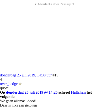
▼ Advertentie door Refinery89
donderdag 25 juli 2019, 14:30 uur
#15
4
over_hedge
quote:
Op
donderdag 25 juli 2019 @ 14:25
schreef
Hallahan
het
volgende:
We gaan allemaal dood!
Daar is niks aan gelogen