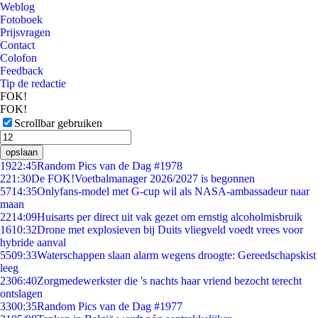
Weblog
Fotoboek
Prijsvragen
Contact
Colofon
Feedback
Tip de redactie
FOK!
FOK!
Scrollbar gebruiken
opslaan
19
22:45
Random Pics van de Dag #1978
2
21:30
De FOK!Voetbalmanager 2026/2027 is begonnen
57
14:35
Onlyfans-model met G-cup wil als NASA-ambassadeur naar
maan
22
14:09
Huisarts per direct uit vak gezet om ernstig alcoholmisbruik
16
10:32
Drone met explosieven bij Duits vliegveld voedt vrees voor
hybride aanval
55
09:33
Waterschappen slaan alarm wegens droogte: Gereedschapskist
leeg
23
06:40
Zorgmedewerkster die 's nachts haar vriend bezocht terecht
ontslagen
33
00:35
Random Pics van de Dag #1977