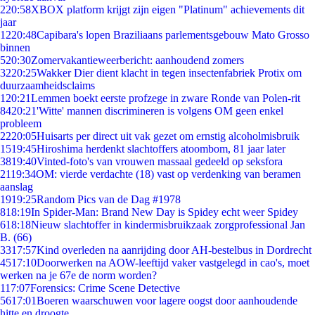
2
20:58
XBOX platform krijgt zijn eigen "Platinum" achievements dit
jaar
12
20:48
Capibara's lopen Braziliaans parlementsgebouw Mato Grosso
binnen
5
20:30
Zomervakantieweerbericht: aanhoudend zomers
32
20:25
Wakker Dier dient klacht in tegen insectenfabriek Protix om
duurzaamheidsclaims
1
20:21
Lemmen boekt eerste profzege in zware Ronde van Polen-rit
84
20:21
'Witte' mannen discrimineren is volgens OM geen enkel
probleem
22
20:05
Huisarts per direct uit vak gezet om ernstig alcoholmisbruik
15
19:45
Hiroshima herdenkt slachtoffers atoombom, 81 jaar later
38
19:40
Vinted-foto's van vrouwen massaal gedeeld op seksfora
21
19:34
OM: vierde verdachte (18) vast op verdenking van beramen
aanslag
19
19:25
Random Pics van de Dag #1978
8
18:19
In Spider-Man: Brand New Day is Spidey echt weer Spidey
6
18:18
Nieuw slachtoffer in kindermisbruikzaak zorgprofessional Jan
B. (66)
33
17:57
Kind overleden na aanrijding door AH-bestelbus in Dordrecht
45
17:10
Doorwerken na AOW-leeftijd vaker vastgelegd in cao's, moet
werken na je 67e de norm worden?
1
17:07
Forensics: Crime Scene Detective
56
17:01
Boeren waarschuwen voor lagere oogst door aanhoudende
hitte en droogte