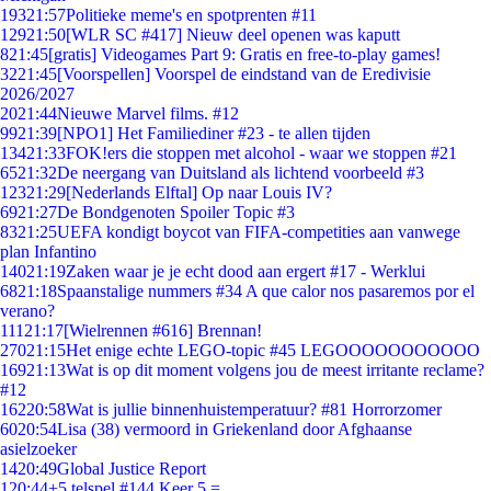
193
21:57
Politieke meme's en spotprenten #11
129
21:50
[WLR SC #417] Nieuw deel openen was kaputt
8
21:45
[gratis] Videogames Part 9: Gratis en free-to-play games!
32
21:45
[Voorspellen] Voorspel de eindstand van de Eredivisie
2026/2027
20
21:44
Nieuwe Marvel films. #12
99
21:39
[NPO1] Het Familiediner #23 - te allen tijden
134
21:33
FOK!ers die stoppen met alcohol - waar we stoppen #21
65
21:32
De neergang van Duitsland als lichtend voorbeeld #3
123
21:29
[Nederlands Elftal] Op naar Louis IV?
69
21:27
De Bondgenoten Spoiler Topic #3
83
21:25
UEFA kondigt boycot van FIFA-competities aan vanwege
plan Infantino
140
21:19
Zaken waar je je echt dood aan ergert #17 - Werklui
68
21:18
Spaanstalige nummers #34 A que calor nos pasaremos por el
verano?
111
21:17
[Wielrennen #616] Brennan!
270
21:15
Het enige echte LEGO-topic #45 LEGOOOOOOOOOOO
169
21:13
Wat is op dit moment volgens jou de meest irritante reclame?
#12
162
20:58
Wat is jullie binnenhuistemperatuur? #81 Horrorzomer
60
20:54
Lisa (38) vermoord in Griekenland door Afghaanse
asielzoeker
14
20:49
Global Justice Report
1
20:44
+5 telspel #144 Keer 5 =