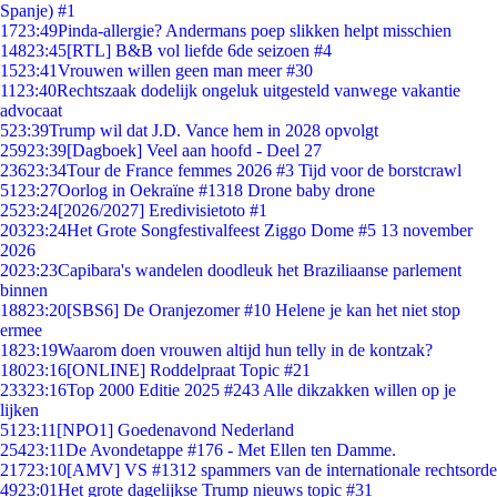
Spanje) #1
17
23:49
Pinda-allergie? Andermans poep slikken helpt misschien
148
23:45
[RTL] B&B vol liefde 6de seizoen #4
15
23:41
Vrouwen willen geen man meer #30
11
23:40
Rechtszaak dodelijk ongeluk uitgesteld vanwege vakantie
advocaat
5
23:39
Trump wil dat J.D. Vance hem in 2028 opvolgt
259
23:39
[Dagboek] Veel aan hoofd - Deel 27
236
23:34
Tour de France femmes 2026 #3 Tijd voor de borstcrawl
51
23:27
Oorlog in Oekraïne #1318 Drone baby drone
25
23:24
[2026/2027] Eredivisietoto #1
203
23:24
Het Grote Songfestivalfeest Ziggo Dome #5 13 november
2026
20
23:23
Capibara's wandelen doodleuk het Braziliaanse parlement
binnen
188
23:20
[SBS6] De Oranjezomer #10 Helene je kan het niet stop
ermee
18
23:19
Waarom doen vrouwen altijd hun telly in de kontzak?
180
23:16
[ONLINE] Roddelpraat Topic #21
233
23:16
Top 2000 Editie 2025 #243 Alle dikzakken willen op je
lijken
51
23:11
[NPO1] Goedenavond Nederland
254
23:11
De Avondetappe #176 - Met Ellen ten Damme.
217
23:10
[AMV] VS #1312 spammers van de internationale rechtsorde
49
23:01
Het grote dagelijkse Trump nieuws topic #31