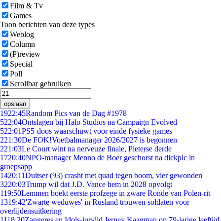
Film & Tv
Games
Toon berichten van deze types
Weblog
Column
(P)review
Special
Poll
Scrollbar gebruiken
opslaan
19
22:45
Random Pics van de Dag #1978
5
22:04
Ontslagen bij Halo Studios na Campaign Evolved
5
22:01
PS5-doos waarschuwt voor einde fysieke games
2
21:30
De FOK!Voetbalmanager 2026/2027 is begonnen
2
21:03
Le Court wint na nerveuze finale, Pieterse derde
17
20:40
NPO-manager Menno de Boer geschorst na dickpic in
groepsapp
14
20:11
Duitser (93) crasht met quad tegen boom, vier gewonden
32
20:03
Trump wil dat J.D. Vance hem in 2028 opvolgt
1
19:50
Lemmen boekt eerste profzege in zware Ronde van Polen-rit
13
19:42
'Zwarte weduwes' in Rusland trouwen soldaten voor
overlijdensuitkering
11
18:20
Zangeres en Idols-jurylid Jerney Kaagman op 79-jarige leeftijd