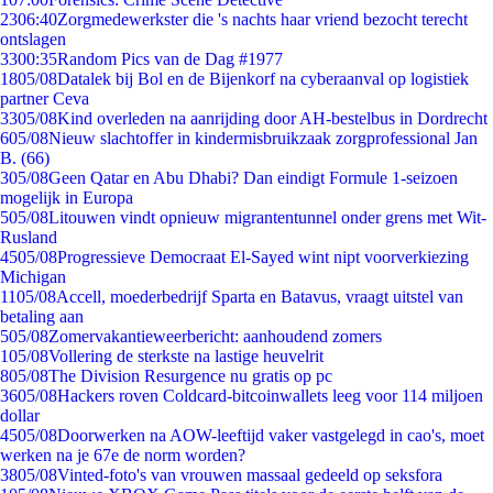
23
06:40
Zorgmedewerkster die 's nachts haar vriend bezocht terecht
ontslagen
33
00:35
Random Pics van de Dag #1977
18
05/08
Datalek bij Bol en de Bijenkorf na cyberaanval op logistiek
partner Ceva
33
05/08
Kind overleden na aanrijding door AH-bestelbus in Dordrecht
6
05/08
Nieuw slachtoffer in kindermisbruikzaak zorgprofessional Jan
B. (66)
3
05/08
Geen Qatar en Abu Dhabi? Dan eindigt Formule 1-seizoen
mogelijk in Europa
5
05/08
Litouwen vindt opnieuw migrantentunnel onder grens met Wit-
Rusland
45
05/08
Progressieve Democraat El-Sayed wint nipt voorverkiezing
Michigan
11
05/08
Accell, moederbedrijf Sparta en Batavus, vraagt uitstel van
betaling aan
5
05/08
Zomervakantieweerbericht: aanhoudend zomers
1
05/08
Vollering de sterkste na lastige heuvelrit
8
05/08
The Division Resurgence nu gratis op pc
36
05/08
Hackers roven Coldcard-bitcoinwallets leeg voor 114 miljoen
dollar
45
05/08
Doorwerken na AOW-leeftijd vaker vastgelegd in cao's, moet
werken na je 67e de norm worden?
38
05/08
Vinted-foto's van vrouwen massaal gedeeld op seksfora