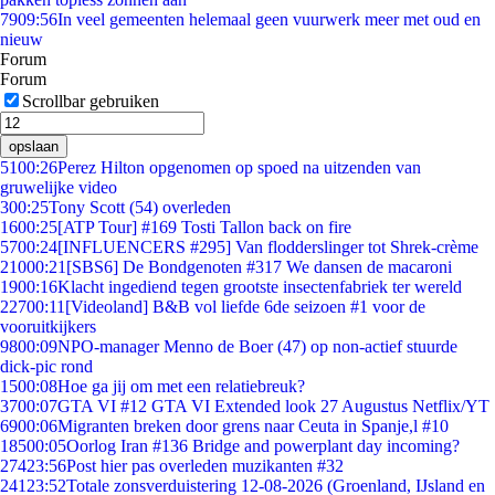
79
09:56
In veel gemeenten helemaal geen vuurwerk meer met oud en
nieuw
Forum
Forum
Scrollbar gebruiken
opslaan
51
00:26
Perez Hilton opgenomen op spoed na uitzenden van
gruwelijke video
3
00:25
Tony Scott (54) overleden
16
00:25
[ATP Tour] #169 Tosti Tallon back on fire
57
00:24
[INFLUENCERS #295] Van flodderslinger tot Shrek-crème
210
00:21
[SBS6] De Bondgenoten #317 We dansen de macaroni
19
00:16
Klacht ingediend tegen grootste insectenfabriek ter wereld
227
00:11
[Videoland] B&B vol liefde 6de seizoen #1 voor de
vooruitkijkers
98
00:09
NPO-manager Menno de Boer (47) op non-actief stuurde
dick-pic rond
15
00:08
Hoe ga jij om met een relatiebreuk?
37
00:07
GTA VI #12 GTA VI Extended look 27 Augustus Netflix/YT
69
00:06
Migranten breken door grens naar Ceuta in Spanje,l #10
185
00:05
Oorlog Iran #136 Bridge and powerplant day incoming?
274
23:56
Post hier pas overleden muzikanten #32
241
23:52
Totale zonsverduistering 12-08-2026 (Groenland, IJsland en