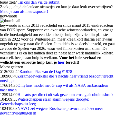
terug ziet?
Tip ons dan via de submit!
Zoek jij altijd de leukste nieuwtjes en kun je daar leuk over schrijven?
Meld je aan als nieuwsposter!
heywoodu
heywoodu is sinds 2013 redactielid en sinds maart 2015 eindredacteur
van FOK!sport. Supporter van exotische wintersportlanden, en vraagt
in die hoedanigheid om een klein beetje hulp: zijn vriendin plaatste
zich in 2022 voor de Winterspelen, maar kreeg kort daarna een zwaar
ongeluk op weg naar die Spelen. Inmiddels is ze deels hersteld, en gaat
ze voor de Spelen van 2026, waar wel flinke kosten aan zitten. De
vechtlust is er en het trainen doet ze naast haar werk natuurlijk keihard,
maar elk beetje aan hulp is welkom.
Voor het hele verhaal en
wellicht een eurootje hulp kun je
hier
terecht!
Meest gelezen
51267
22:45
Random Pics van de Dag #1978
1809
06:40
Zorgmedewerkster die 's nachts haar vriend bezocht terecht
ontslagen
1766
14:35
Onlyfans-model met G-cup wil als NASA-ambassadeur
naar maan
1259
14:09
Huisarts per direct uit vak gezet om ernstig alcoholmisbruik
1045
09:33
Waterschappen slaan alarm wegens droogte:
Gereedschapskist leeg
1024
10:08
NAVO zet wegens Russische provocatie 250% meer
gevechtsvliegtuigen in